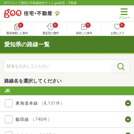
NTTグループ運営の不動産総合サイト goo住宅・不動産
0
0
0
0
最近検索した条件
最近見た物件
保存した条件
お気に入り
愛知県の路線一覧
路線名を選択してください
JR
東海道本線
（8,131件）
飯田線
（740件）