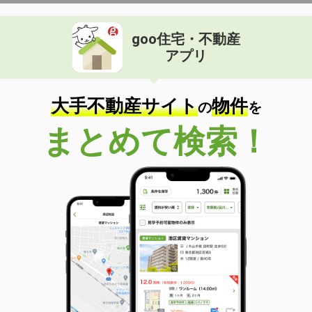
goo住宅・不動産
アプリ
大手不動産サイト
物件
の
を
まとめて検索！