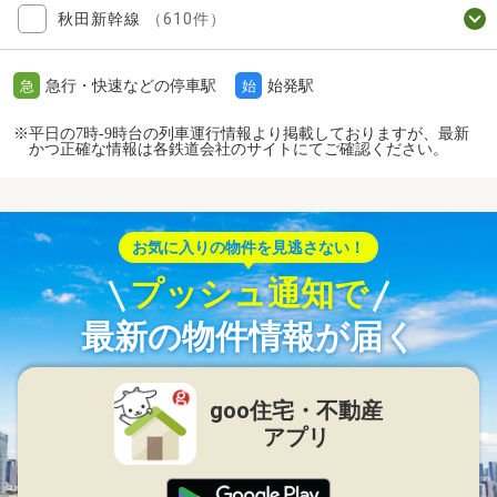
秋田新幹線
（610件）
急行・快速などの停車駅
始発駅
急
始
※平日の7時-9時台の列車運行情報より掲載しておりますが、最新
かつ正確な情報は各鉄道会社のサイトにてご確認ください。
お気に入りの物件を見逃さない！
プッシュ通知で
最新の物件情報が届く
goo住宅・不動産
アプリ