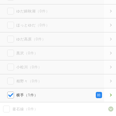
ゆだ錦秋湖
（0件）
ほっとゆだ
（0件）
ゆだ高原
（0件）
黒沢
（0件）
小松川
（0件）
相野々
（0件）
横手
（1件）
始
釜石線
（0件）