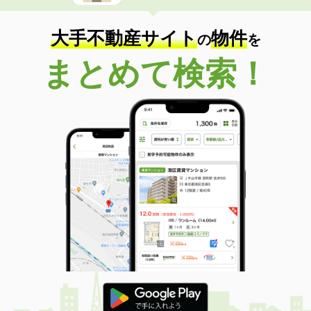
大手不動産サイト
物件
の
を
まとめて検索！