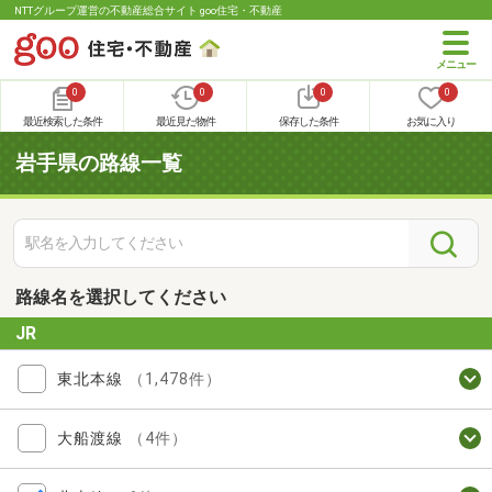
NTTグループ運営の不動産総合サイト goo住宅・不動産
0
0
0
0
最近検索した条件
最近見た物件
保存した条件
お気に入り
岩手県の路線一覧
路線名を選択してください
JR
東北本線
（1,478件）
大船渡線
（4件）