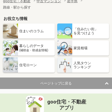
goo住宅・不動産
中古マンション
岩手県
路線・駅から探す
お役立ち情報
「住みたい街」
住まいのコラム
を見つけよう
暮らしのデータ
家賃相場
(補助金・助成金情報)
人気タウン
住宅ローン
ランキング
ページトップに戻る
goo住宅・不動産
アプリ