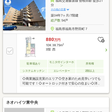
福島交通飯坂線 曽根田駅 徒歩21
イフプランシミュレーション無料受付中／●将来を見
分
据えた資金・生活設計をご提案します。
その他の交通
築34年7ヶ月/7階建
総戸数
54戸
福島県福島市野田町７
880
万円
2
1DK 38.75m
3階 西
モニタ付インターホ
駐車場あり
所有権
ン
システムキッチン
エレベーター
2階以上
◇商業施設充実のエリア◇空き家のため見学いつでも
可能です！◇オートロック付きで安心の住まい◇洋室
クローゼット付◆ 福島で31年の地域密着不動産会社で
す！福島県出身スタッフが中心で、地元を熟知した暮
らし目線のご提案が強み。Google口コミでも星4.7の
ネオハイツ東中央
高評価をいただいています。＼住宅ローンのご相談は
無料！／「通るか不安…」「自己資金が少ないけど大
丈夫？」という段階でもお気軽にご相談ください。無