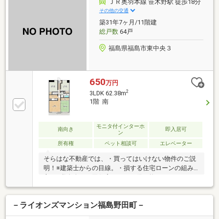
ＪＲ奥羽本線 笹木野駅 徒歩18分
理な営業はいたしません。ライフプランのご相談も可
その他の交通
能です◆ キッズスペース完備でお子様連れも安心！お
築31年7ヶ月/11階建
むつ替えやミルクのお湯なども対応可能。ご家族みな
総戸数
64戸
さまで安心してご来店ください。
福島県福島市東中央３
650
万円
2
3LDK 62.38m
1階 南
モニタ付インターホ
南向き
即入居可
ン
所有権
ペット相談可
エレベーター
そらはな不動産では、・買ってはいけない物件のご説
明！※建築士からの目線。・損する住宅ローンの組み
方！※私自身、３回住宅ローンを借り換えしておりま
す。・無駄な税金を払わない方法！・既存のローンを
住宅ローンに取りまとめる方法！・複利で住宅ローン
－ライオンズマンション福島野田町－
を返済する驚きの方法術！※聞いて損はありませ
ん。・地震で生じた亀裂を探して保険会社に代理請求