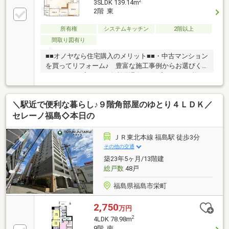
2
3SLDK 139.14m
2階 東
所有権
システムキッチン
2階以上
間取り図有り
■■オノヤなら住宅購入のメリット■■・中古マンション
を買ってリフォーム♪ 豊富な施工事例からお選びく
ださい♪・住宅ローン金利優遇有♪ 住宅ローンの様々
な疑問にお応えします♪ その他のローンの取りまと
め可能です。・事前の来店予約で 『QUOカード3000
＼駅近で便利な暮らし♪９階角部屋のゆとり４ＬＤＫ／
円分』プレゼント♪・新規未公開物件情報多数あり♪
中古マンション＋リフォーム＋インテリアで あなた
セレーノ福島◇本日の
らしい住まいをご提案致します♪ 弊社HPより多数の
施工事例公開中！ ぜひご覧ください♪
ＪＲ東北本線 福島駅 徒歩3分
その他の交通
築23年5ヶ月/13階建
総戸数
48戸
福島県福島市栄町
2,750
万円
2
4LDK 78.98m
9階 南