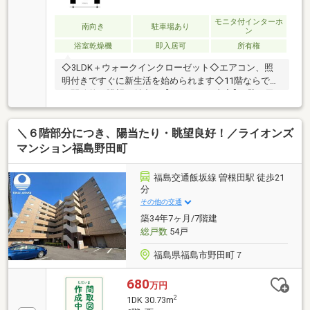
モニタ付インターホ
南向き
駐車場あり
ン
浴室乾燥機
即入居可
所有権
◇3LDK＋ウォークインクローゼット◇エアコン、照
明付きですぐに新生活を始められます◇11階ならでは
の開放的な眺望が魅力！【リフォーム内容】●壁・天
井クロス張替え●CF張替(トイレ・脱衣所)●エコキュー
ト交換●トイレ交換●畳表替え●ハウスクリーニング◆
＼６階部分につき、陽当たり・眺望良好！／ライオンズ
福島で31年の地域密着不動産会社です！Google口コミ
4.7！地元のお客様から多くの高評価をいただいていま
マンション福島野田町
す。＼住宅ローンのご相談は無料！／「通るか不
安…」「自己資金が少ないけど大丈夫？」という段階
福島交通飯坂線 曽根田駅 徒歩21
でもお気軽にご相談ください。ライフプランのご相談
分
も可能です。
その他の交通
築34年7ヶ月/7階建
総戸数
54戸
福島県福島市野田町７
680
万円
2
1DK 30.73m