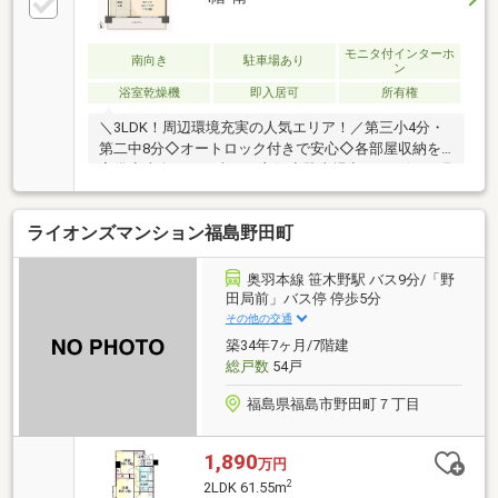
モニタ付インターホ
南向き
駐車場あり
ン
浴室乾燥機
即入居可
所有権
＼3LDK！周辺環境充実の人気エリア！／第三小4分・
第二中8分◇オートロック付きで安心◇各部屋収納を
完備◇南向きで日当たり良好◇駐車場空きあり(7/16現
在)
ライオンズマンション福島野田町
奥羽本線 笹木野駅 バス9分/「野
田局前」バス停 停歩5分
その他の交通
築34年7ヶ月/7階建
総戸数
54戸
福島県福島市野田町７丁目
1,890
万円
2
2LDK 61.55m