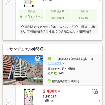
南向き
駐車場あり
角部屋
モニタ付インターホ
浴室乾燥機
即入居可
ン
◇福島駅徒歩3分の好立地！◇ペット可◇13階建て9階
部分で眺望良好◇角部屋につき陽当たり・通風良好◇
駅近で生活利便施設も充実の住環境◆ 福島で30年の地
域密着不動産会社です！福島県出身スタッフが中心
で、地元を熟知した暮らし目線のご提案が強み。
－サンデュエル仲間町－
Google口コミでも星4.7の高評価をいただいていま
す。＼住宅ローンのご相談は無料！／「通るか不
安…」「自己資金が少ないけど大丈夫？」という段階
ＪＲ奥羽本線 福島駅 徒歩19分
でもお気軽にご相談ください。ライフプランのご相談
その他の交通
も可能！◆ キッズスペース完備でお子様連れも安心！
築15年9ヶ月/15階建
おむつ替えやミルクのお湯なども対応可能。ご家族み
総戸数
56戸
なさまで安心してご来店ください。
福島県福島市仲間町
2,480
万円
2
3LDK 68.71m
11階 南