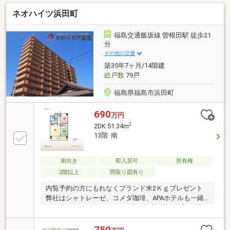
ご入力ください。 ご内覧・ご来店希望の際は、ご希望
ネオハイツ浜田町
日時を備考欄にご記入ください。《マコトーマスは泉
駅東側、徒歩2分です♪》 駐車場／個室商談スペースあ
りスタッフ一同笑顔でご来店をお待ちしております！
福島交通飯坂線 曽根田駅 徒歩21
(株)マコトーマス電話：０２４－５２９－６７８２定
分
休日：水曜・祝日営業時間：９：３０～１８：００
その他の交通
（平日） ～１７：００（土日）
築35年7ヶ月/14階建
総戸数
79戸
福島県福島市浜田町
690
万円
2
2DK 51.34m
13階 南
南向き
即入居可
所有権
2階以上
間取り図有り
内覧予約の方にもれなくブランド米2Ｋｇプレゼント
弊社はシャトレーゼ、コメダ珈琲、APAホテルも一緒
に経営しております。DK9.2帖・和室6帖・洋室5.5帖♪
ペット相談可◎まずはお気軽にご連絡ください♪■月々
のお支払い例【18 528円】（返済期間３５年、金利
750