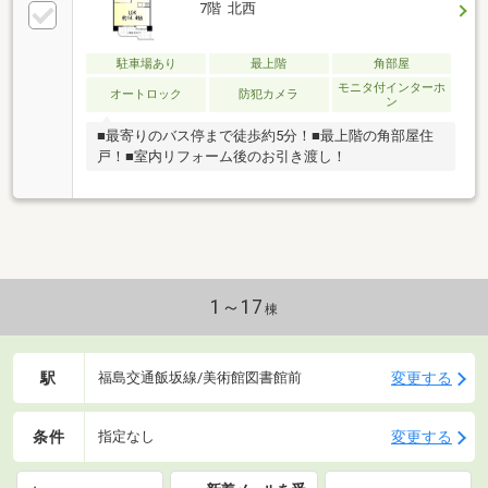
7階 北西
駐車場あり
最上階
角部屋
モニタ付インターホ
オートロック
防犯カメラ
ン
■最寄りのバス停まで徒歩約5分！■最上階の角部屋住
戸！■室内リフォーム後のお引き渡し！
1～17
棟
駅
変更する
福島交通飯坂線/美術館図書館前
条件
変更する
指定なし