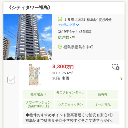
《シティタワー福島》
ＪＲ東北本線 福島駅 徒歩9分
その他の交通
築19年6ヶ月/25階建
総戸数
-戸
福島県福島市中町
3,300
万円
2
3LDK 76.4m
20階 南西
モニタ付インターホ
駐車場あり
所有権
ン
タワーマンション
システムキッチン
オール電化
(階建20階以上)
◆物件おすすめポイント警察署近くで治安も安心♪◎
福島駅まで徒歩９分◎小学校すぐそこで通学も安心◎
高層階《施設・設備》・駐車場/７，０００円・自転車