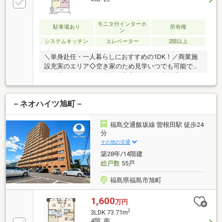
モニタ付インターホ
駐車場あり
所有権
ン
システムキッチン
エレベーター
2階以上
＼単身赴任・一人暮らしにおすすめの1DK！／商業施
設充実のエリア◇空き家のため見学いつでも可能で
す！◇オートロック付きで安心の住まい◇洋室クロー
ゼット付
－ネオハイツ旭町－
福島交通飯坂線 曽根田駅 徒歩24
分
その他の交通
築28年/14階建
総戸数
55戸
福島県福島市旭町
1,600
万円
2
3LDK 73.71m
4階 南