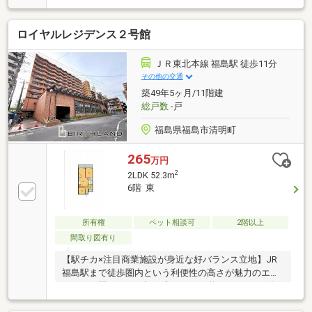
置き場・オートロック・防犯カメラ・エレベーター２
基・宅配ボックス◆LINEでもお問い合わせ受付中♪
ロイヤルレジデンス２号館
ID⇒@e-concept_2《ご案内》これから住宅を探し始め
る方や、何から始めていいか分からない方でも、是非
一度当店にご相談ください。住宅購入やローンに関す
ＪＲ東北本線 福島駅 徒歩11分
る不安やご要望など、経験豊富なスタッフが対応致し
その他の交通
ます！オプション工事や家具のコーディネートもお任
築49年5ヶ月/11階建
せください！お客様の暮らしをトータルコーディネー
総戸数
-戸
トいたします♪
福島県福島市清明町
265
万円
2
2LDK 52.3m
6階 東
所有権
ペット相談可
2階以上
間取り図有り
【駅チカ×注目商業施設が身近な好バランス立地】JR
福島駅まで徒歩圏内という利便性の高さが魅力のエリ
アです。駅までは平坦で歩きやすい道のりなので、毎
日の通勤・通学や新幹線の利用もスムーズ。中心市街