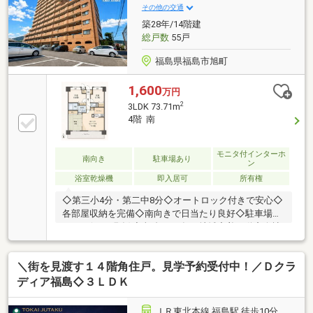
その他の交通
築28年/14階建
総戸数
55戸
福島県福島市旭町
1,600
万円
2
3LDK 73.71m
4階 南
モニタ付インターホ
南向き
駐車場あり
ン
浴室乾燥機
即入居可
所有権
◇第三小4分・第二中8分◇オートロック付きで安心◇
各部屋収納を完備◇南向きで日当たり良好◇駐車場空
きあり(7/16現在)◆ 福島で31年の地域密着不動産会社
です！Google口コミ 4.7！地元のお客様から多くの高
評価をいただいています。＼住宅ローンのご相談は無
＼街を見渡す１４階角住戸。見学予約受付中！／Ｄクラ
料！／「通るか不安…」「自己資金が少ないけど大丈
夫？」という段階でもお気軽にご相談ください。ライ
ディア福島◇３ＬＤＫ
フプランのご相談も可能です。◆ キッズスペース完備
でお子様連れも安心！おむつ替えやミルクのお湯など
ＪＲ東北本線 福島駅 徒歩10分