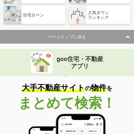
人気タウン
住宅ローン
ランキング
ページトップに戻る
goo住宅・不動産
アプリ
大手不動産サイト
物件
の
を
まとめて検索！