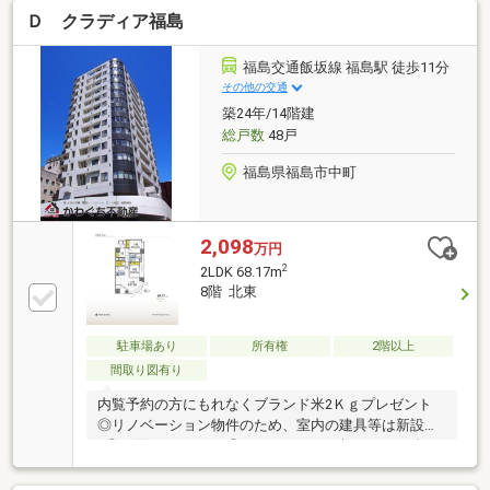
地に近いポジションでありながら、物件周辺は車通り
Ｄ クラディア福島
が少なめで落ち着いた住環境が保たれています。駅直
結の話題のディスカウントスーパー「ロピア」や、大
型商業施設内に誕生した「MEGAドン・キホーテ」が
福島交通飯坂線 福島駅 徒歩11分
相次いでオープンし、お買い物環境がさらに充実しま
その他の交通
した。利便性と居心地の良さをどちらも重視したい方
築24年/14階建
に、おすすめできる周辺環境です。※ペットに関して
総戸数
48戸
は規約がありますので、詳細はお問い合わせください
福島県福島市中町
2,098
万円
2
2LDK 68.17m
8階 北東
駐車場あり
所有権
2階以上
間取り図有り
内覧予約の方にもれなくブランド米2Ｋｇプレゼント
◎リノベーション物件のため、室内の建具等は新設済
♪◎二面バルコニー♪◎リノベーション概要（2025年1
月下旬完了）・システムキッチン交換（ビルトイン食
洗機/浄水器一体型水栓/ガラストップコンロ）・ユニ