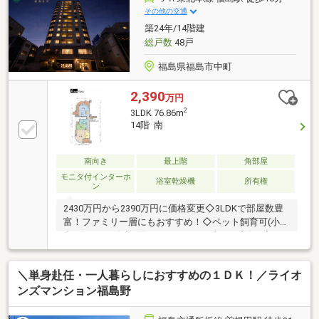
も対応可能。ご家族みなさまで安心してご来店くださ
その他の交通
い。
築24年/14階建
総戸数
48戸
福島県福島市中町
2,390
万円
2
3LDK 76.86m
14階 南
南向き
最上階
角部屋
モニタ付インターホ
浴室乾燥機
所有権
ン
2430万円から2390万円に価格変更◇3LDKで部屋数豊
富！ファミリー層にもおすすめ！◇ペット飼育可(小型
犬/猫1頭のみ)◇2面バルコニーで日当たり良好♪◇オ
ートロック付で安心！【ご見学・ご成約キャンペーン
実施中】住まい探しを応援する特典をご用意しました!
＼単身赴任・一人暮らしにおすすめの１ＤＫ！／ライオ
ご見学でAmazonギフト4000円分、ご成約でPayPay最
大20万円分プレゼント【ローン相談だけOK！無料！】
ンズマンション福島野
●住宅ローンや資金計画のご相談もお気軽に♪●無料審
査代行・秘密厳守、無理な営業はいたしません。＼ラ