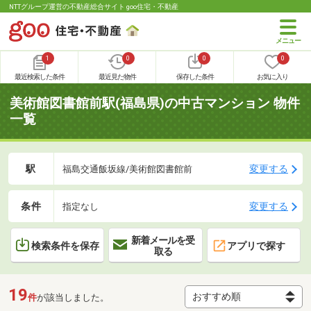
NTTグループ運営の不動産総合サイト goo住宅・不動産
1
0
0
0
最近検索した条件
最近見た物件
保存した条件
お気に入り
美術館図書館前駅(福島県)の中古マンション 物件
一覧
駅
変更する
福島交通飯坂線/美術館図書館前
条件
変更する
指定なし
新着メールを受
検索条件を保存
アプリで探す
取る
19
件
が該当しました。