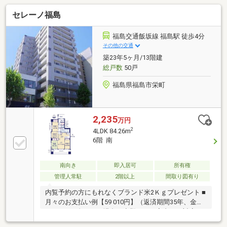
セレーノ福島
福島交通飯坂線 福島駅 徒歩4分
その他の交通
築23年5ヶ月/13階建
総戸数
50戸
福島県福島市栄町
2,235
万円
2
4LDK 84.26m
6階 南
南向き
即入居可
所有権
管理人常駐
2階以上
間取り図有り
内覧予約の方にもれなくブランド米2Ｋｇプレゼント ■
月々のお支払い例【59 010円】（返済期間35年、金利
０.7％、頭金なしの場合）◆即日のご案内にも対応可
能ですので、お気軽にご連絡下さい！