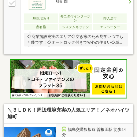
6階 西
モニタ付インターホ
駐車場あり
即入居可
ン
所有権
システムキッチン
エレベーター
◇商業施設充実のエリア◇空き家のため見学いつでも
可能です！◇オートロック付きで安心の住まい◇単身
赴任・一人暮らしにおすすめの1DK！◆ 福島で31年の
地域密着不動産会社です！Google口コミ 4.7！地元の
お客様から多くの高評価をいただいています。＼住宅
ローンのご相談は無料！／「通るか不安…」「自己資
金が少ないけど大丈夫？」という段階でもお気軽にご
相談ください。ライフプランのご相談も可能です。◆
キッズスペース完備でお子様連れも安心！おむつ替え
やミルクのお湯なども対応可能。ご家族みなさまで安
心してご来店ください。
＼３ＬＤＫ！周辺環境充実の人気エリア！／ネオハイツ
旭町
福島交通飯坂線 曽根田駅 徒歩24
分