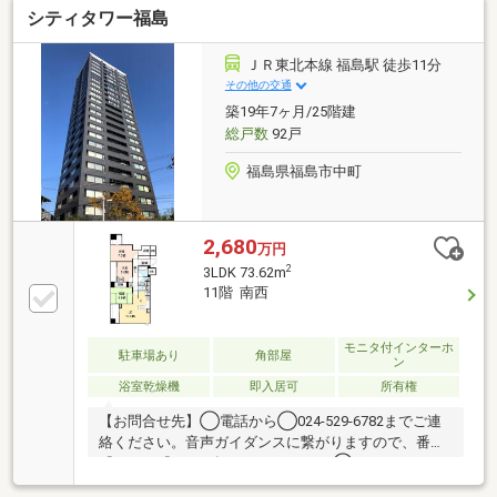
シティタワー福島
ットバス交換（1418/浴室換気乾燥暖房機/追い炊き機
能）・洗面化粧台交換、洗濯用防水パン・水栓交換、
一体型シャワートイレ交換、フローリング貼替え、建
ＪＲ東北本線 福島駅 徒歩11分
具交換、壁・天井クロス張替え、照明器具取付、エア
その他の交通
コン１基設置、ハウスクリーニングetc..■月々のお支払
築19年7ヶ月/25階建
い例【59 021円】（返済期間35年、金利0.7％、頭金な
総戸数
92戸
しの場合）
福島県福島市中町
2,680
万円
2
3LDK 73.62m
11階 南西
モニタ付インターホ
駐車場あり
角部屋
ン
浴室乾燥機
即入居可
所有権
【お問合せ先】◯電話から◯024-529-6782までご連
絡ください。音声ガイダンスに繋がりますので、番号
『３』か『４』を押してください。 ◯メールから
◯【物件資料請求】の問合せフォームから必要事項を