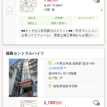
万円
０.7％、頭金なしの場合）◆即日のご案内にも対応可
2
4LDK 79.68m
能ですので、お気軽にご連絡下さい！
12階 南
南向き
所有権
エレベーター
2階以上
間取り図有り
■■オノヤなら住宅購入のメリット■■・中古マンション
を買ってリフォーム♪ 豊富な施工事例からお選びく
ださい♪・住宅ローン金利優遇有♪ 住宅ローンの様々
な疑問にお応えします♪ その他のローンの取りまと
め可能です。・事前の来店予約で 『Amazonギフト
福島セントラルハイツ
カード3000円分』プレゼント♪・新規未公開物件情報
多数あり♪ 中古マンション＋リフォーム＋インテリ
アで あなたらしい住まいをご提案致します♪ 弊社
ＪＲ東北本線 福島駅 徒歩14分
HPより多数の施工事例公開中！ ぜひご覧ください♪
その他の交通
築45年9ヶ月/12階建
総戸数
-戸
福島県福島市宮町
2,180
万円