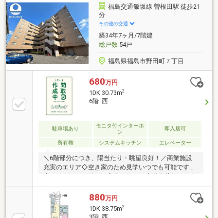
など！※おススメです！！・住宅ローンに夫婦ガン特
福島交通飯坂線 曽根田駅 徒歩21
約をつけて夫婦のどちらかがガンになった場合、住宅
分
ローン残高が０円になる方法！・売却税金を安くする
その他の交通
方法！・賃貸相場のご相談！・住宅ローン返済を安く
築34年7ヶ月/7階建
する方法！・既存のローンを住宅ローンに取りまとめ
総戸数
54戸
福島県福島市野田町７丁目
680
万円
2
1DK 30.73m
6階 西
モニタ付インターホ
駐車場あり
即入居可
ン
所有権
システムキッチン
エレベーター
＼6階部分につき、陽当たり・眺望良好！／商業施設
充実のエリア◇空き家のため見学いつでも可能です！
◇オートロック付きで安心の住まい◇単身赴任・一人
暮らしにおすすめの1DK！
880
万円
2
1DK 38.75m
3階 西