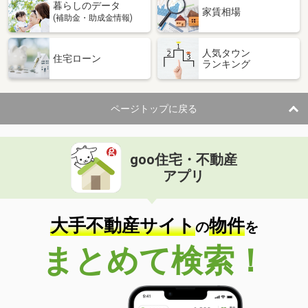
暮らしのデータ
家賃相場
(補助金・助成金情報)
人気タウン
住宅ローン
ランキング
ページトップに戻る
goo住宅・不動産
アプリ
大手不動産サイト
物件
の
を
まとめて検索！