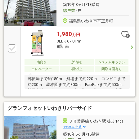
築19年8ヶ月/13階建
総戸数
-戸
福島県いわき市平正月町
1,980
万円
2
3LDK 67.01m
8階 南
南向き
所有権
システムキッチン
エレベーター
2階以上
間取り図有り
郵便局まで約180ｍ 鮮場まで約220ｍ コンビニまで
約230ｍ 幼稚園まで約300ｍ PaixPaixまで約500ｍ
松尾病院まで約1.0ｋｍ 小学校まで約1.0ｋｍ 中学
校まで約1.0ｋｍ
グランフォセットいわきリバーサイド
ＪＲ常磐線 いわき駅 徒歩14分
その他の交通
築10年5ヶ月/15階建