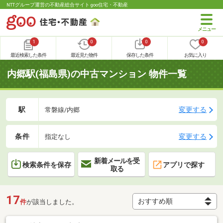
NTTグループ運営の不動産総合サイト goo住宅・不動産
1
0
0
0
最近検索した条件
最近見た物件
保存した条件
お気に入り
内郷駅(福島県)の中古マンション 物件一覧
駅
変更する
常磐線/内郷
条件
変更する
指定なし
新着メールを受
検索条件を保存
アプリで探す
取る
17
件
が該当しました。