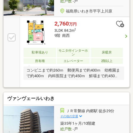
総戸数
-戸
福島県いわき市平字上川原
2,760
万円
2
3LDK 84.2m
9階 南西
モニタ付インターホ
駐車場あり
床暖房
ン
所有権
エレベーター
2階以上
コンビニまで約260ｍ 郵便局まで約400ｍ 幼稚園ま
で約400ｍ 内科医院まで約450ｍ 鮮場まで約450
ｍ PaixPaixまで約500ｍ ダイユーエイトまで約600
ｍ マルトまで約650ｍ 小学校まで約1.3ｋｍ 中学
校まで約550ｍ
ヴァンヴェールいわき
ＪＲ常磐線 内郷駅 徒歩29分
その他の交通
築35年1ヶ月/10階建
総戸数
-戸