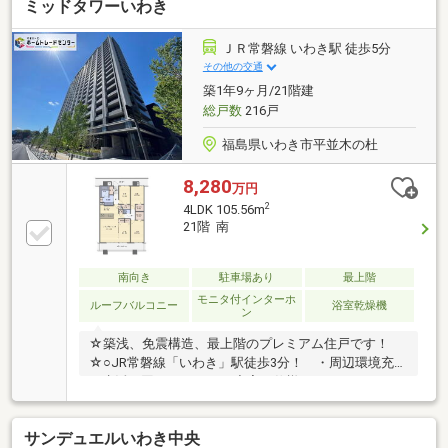
ミッドタワーいわき
ＪＲ常磐線 いわき駅 徒歩5分
その他の交通
築1年9ヶ月/21階建
総戸数
216戸
福島県いわき市平並木の杜
8,280
万円
2
4LDK 105.56m
21階 南
南向き
駐車場あり
最上階
モニタ付インターホ
ルーフバルコニー
浴室乾燥機
ン
☆築浅、免震構造、最上階のプレミアム住戸です！
☆○JR常磐線「いわき」駅徒歩3分！ ・周辺環境充実
で生活に困りません♪ ○充実の仕様♪ ・タワーマン
ション最上階！21階の眺望をぜひ一度ご覧ください
♪ ・エントランスオートロック ・大容量のWIC、
サンデュエルいわき中央
SICで収納たっぷり♪ ・既存エアコン3台付き☆ ・