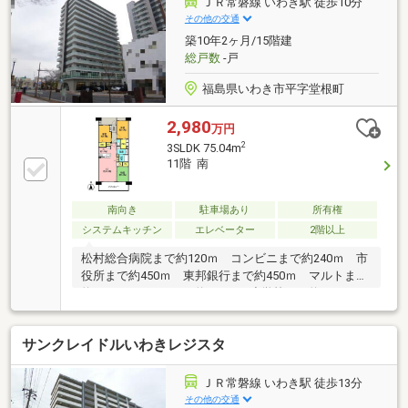
ＪＲ常磐線 いわき駅 徒歩10分
その他の交通
築10年2ヶ月/15階建
総戸数
-戸
福島県いわき市平字堂根町
2,980
万円
2
3SLDK 75.04m
11階 南
南向き
駐車場あり
所有権
システムキッチン
エレベーター
2階以上
松村総合病院まで約120ｍ コンビニまで約240ｍ 市
役所まで約450ｍ 東邦銀行まで約450ｍ マルトまで
約750ｍ イオンまで約850ｍ 小学校まで約1.0ｋ
ｍ 中学校まで約1.1ｋｍ
サンクレイドルいわきレジスタ
ＪＲ常磐線 いわき駅 徒歩13分
その他の交通