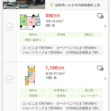
福島県いわき市内郷御厩町上宿
550
万円
2
1DK 33.33m
3階 南
南向き
所有権
2階以上
間取り図有り
コンビニまで約160ｍ ヨークベニマルまで約300ｍ
ツルハドラッグまで約300ｍ 大河内記念病院まで約
450ｍ 郵便局まで約600ｍ 医療センターまで約800
ｍ 小学校まで約450ｍ 中学校まで約2.5ｋｍ
1,100
万円
2
4LDK 91.22m
10階 南
南向き
駐車場あり
最上階
角部屋
所有権
エレベーター
コンビニまで約160ｍ ヨークベニマルまで約300ｍ
ツルハドラッグまで約300ｍ 大河内記念病院まで約