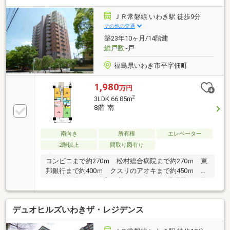
築浅なので居室・共用部ともに綺麗な状態を保ってい
ます☆○お子様の通学も安心、お買物も便利な好立地
ＪＲ常磐線 いわき駅 徒歩9分
♪ ・平第一小学校…徒歩６分 ・平第一中学校…徒歩
その他の交通
８分 ・LATOV…徒歩３分 資料請求・現地のご見学
築23年10ヶ月/14階建
はお気軽に♪ホームトレードセンターいわき営業所お
総戸数
-戸
問い合わせ先：0120-878-881
福島県いわき市平字佃町
1,980
万円
2
3LDK 66.85m
8階 南
南向き
所有権
エレベーター
2階以上
間取り図有り
コンビニまで約270ｍ 松村総合病院まで約270ｍ 東
邦銀行まで約400ｍ クスリのアオキまで約450ｍ イ
オンまで約550ｍ 市役所まで約850ｍ 小学校まで約
1.3ｋｍ 中学校まで約1.4ｋｍ
デュオヒルズいわきザ・レジデンス