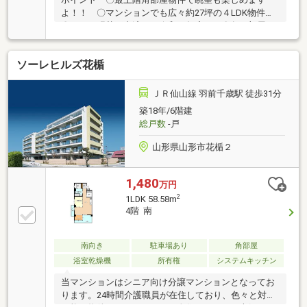
よ！！ 〇マンションでも広々約27坪の４LDK物件
〇クロス張替工事済み（令和３年度） 〇各お部屋も
6帖程の居住スペース！！◆随時内覧予約受付中で
す！ 023-631-8833までお電話ください！詳しい資料
ソーレヒルズ花楯
のご請求・物件見学のご依頼はページ内の【資料請
求】【見学予約】よりお進み下さい♪◇住宅ローンも
お任せ下さいマイカーローンや、カードローンも住宅
ＪＲ仙山線 羽前千歳駅 徒歩31分
ローンへおまとめ相談も可能♪
築18年/6階建
総戸数
-戸
山形県山形市花楯２
1,480
万円
2
1LDK 58.58m
4階 南
南向き
駐車場あり
角部屋
浴室乾燥機
所有権
システムキッチン
当マンションはシニア向け分譲マンションとなってお
ります。24時間介護職員が在住しており、色々と対応