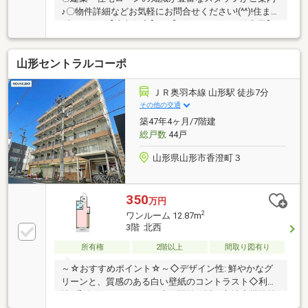
♪〇物件詳細などお気軽にお問合せください!(^^)!住まい
ずONEでは【注文住宅】や【リフォーム・不動産業】
で経験豊富なスタッフがお客様の住まい探しをお手伝
いさせていただいております。見学ご予約は→0120-
山形セントラルコーポ
772-619までお気軽にご相談ください(^^♪
ＪＲ奥羽本線 山形駅 徒歩7分
その他の交通
築47年4ヶ月/7階建
総戸数
44戸
山形県山形市香澄町３
350
万円
2
ワンルーム 12.87m
3階 北西
所有権
2階以上
間取り図有り
～☆おすすめポイント☆～◇デザイン性: 鮮やかなグ
リーンと、質感のある白い壁紙のコントラスト◇利便
性: 香澄町3丁目という、山形駅前至近の立地◇機能性:
部屋の端から端まで続く造作ロングカウンター。PC作