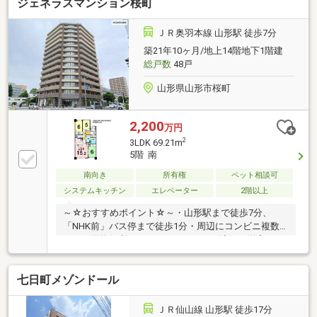
ジェネラスマンション桜町
ＪＲ奥羽本線 山形駅 徒歩7分
築21年10ヶ月/地上14階地下1階建
総戸数
48戸
山形県山形市桜町
2,200
万円
2
3LDK 69.21m
5階 南
南向き
所有権
ペット相談可
システムキッチン
エレベーター
2階以上
～☆おすすめポイント☆～・山形駅まで徒歩7分、
「NHK前」バス停まで徒歩1分・周辺にコンビニ複数
あり、買物便利・ハウスクリーニング済み・洋室 ク
ロス、カーペット張替済み・和室の畳は裏返し済み
七日町メゾンドール
ＪＲ仙山線 山形駅 徒歩17分