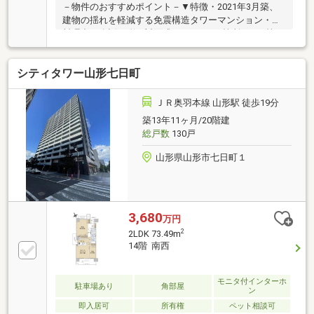
－物件のおすすめポイント－▼特徴・2021年3月築、
建物の揺れを軽減する免震構造タワーマンション・お
料理中の会話も弾む対面式キッチン・2箇所のWIC等、
室内各所に収納スペースを確保・お手入れしやすい全
居室フローリング仕様・ペット飼育可能(規約制限
シティタワー山形七日町
有)▼設備・浴室乾燥機・エコジョーズ・ペアサッシ・
宅配BOX・モニター付オートロックシステム▼周辺環
境・山形市立第一小学校 徒歩6分(約410m)※インター
ＪＲ奥羽本線 山形駅 徒歩19分
ネット利用料月770円／コミュニティ費月100円■ ご希
築13年11ヶ月/20階建
望の住まい探しをお手伝いします ━━━━━・・・物
総戸数
130戸
件の詳細・ご相談はお気軽にお問い合わせください。
山形県山形市七日町１
3,680
万円
2
2LDK 73.49m
14階 南西
モニタ付インターホ
駐車場あり
角部屋
ン
即入居可
所有権
ペット相談可