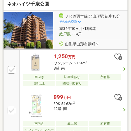
ネオハイツ千歳公園
に欠かせない施設が徒歩圏内に揃う便利な立地。日々
の暮らしはもちろん、休日も快適に過ごせます。さら
に、ラウンジ・ゲストルーム・コワーキングルーム・
ＪＲ奥羽本線 北山形駅 徒歩18分
フィットネスルーム・カラオケルームなど、多彩な共
その他の交通
用施設を完備。ホテルライクな住環境で、毎日の暮ら
築34年10ヶ月/12階建
しをより豊かに彩ります。人気の分譲マンションにつ
総戸数
114戸
き、お問い合わせはお早めに。
山形県山形市銅町２
1,250
万円
2
ワンルーム 50.54m
8階 南
南向き
駐車場あり
所有権
2階以上
間取り図有り
999
万円
2
3DK 54.62m
12階 南
南向き
最上階
所有権
リフォームリノベー