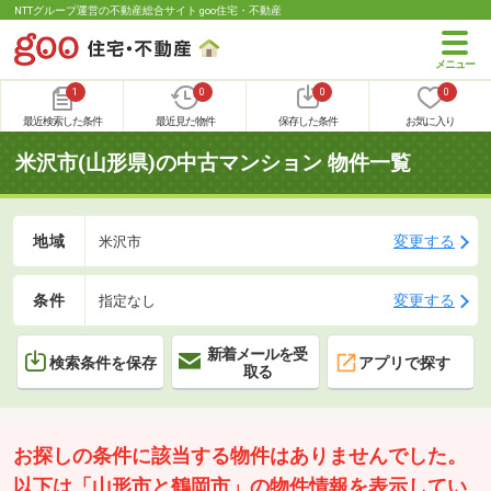
NTTグループ運営の不動産総合サイト goo住宅・不動産
1
0
0
0
最近検索した条件
最近見た物件
保存した条件
お気に入り
米沢市(山形県)の中古マンション 物件一覧
地域
変更する
米沢市
条件
変更する
指定なし
新着メールを受
検索条件を保存
アプリで探す
取る
お探しの条件に該当する物件はありませんでした。
以下は「山形市と鶴岡市」の物件情報を表示してい