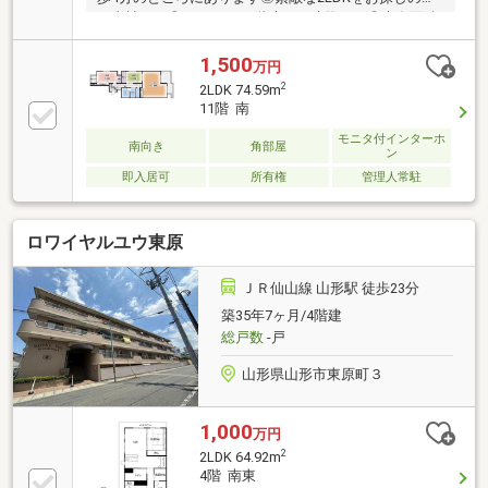
は当社まで◎こちらは14階建ての建物です◎専有面積
は68.04平米となっており広さも十分ではないでしょう
か◎バルコニーが付いています◎追い焚き機能付きで
1,500
万円
水道代の節約につながります◎物件価格1580万円の物
2
2LDK 74.59m
件で、経済的な圧迫の無い生活を実現(^o^)
11階 南
モニタ付インターホ
南向き
角部屋
ン
即入居可
所有権
管理人常駐
ロワイヤルユウ東原
ＪＲ仙山線 山形駅 徒歩23分
築35年7ヶ月/4階建
総戸数
-戸
山形県山形市東原町３
1,000
万円
2
2LDK 64.92m
4階 南東