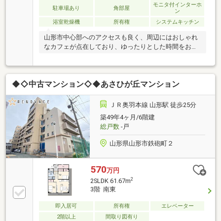
モニタ付インターホ
駐車場あり
角部屋
ン
浴室乾燥機
所有権
システムキッチン
山形市中心部へのアクセスも良く、周辺にはおしゃれ
なカフェが点在しており、ゆったりとした時間をお過
ごしいただけます。
◆◇中古マンション◇◆あさひが丘マンション
ＪＲ奥羽本線 山形駅 徒歩25分
築49年4ヶ月/6階建
総戸数
-戸
山形県山形市鉄砲町２
570
万円
2
2SLDK 61.67m
3階 南東
即入居可
所有権
エレベーター
2階以上
間取り図有り