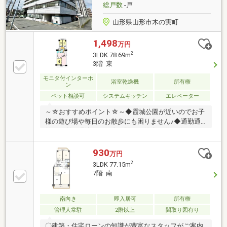
店・・・徒歩5分（357ｍ）・ドラッグヤマザワ清住町
総戸数
-戸
店・・・徒歩14分（1073ｍ）
山形県山形市木の実町
1,498
万円
2
3LDK 78.69m
3階 東
モニタ付インターホ
浴室乾燥機
所有権
ン
ペット相談可
システムキッチン
エレベーター
～☆おすすめポイント☆～◆霞城公園が近いのでお子
様の遊び場や毎日のお散歩にも困りません♪◆通勤通
学に便利な環境です！山形駅まで徒歩12分（約
960m）◆周辺に医療施設が充実！安心して毎日を過
ごせます！◆忙しい朝もエレベーターが2基あるので
930
万円
待ち時間短縮！《学校》・第一小学校まで徒歩4分
2
3LDK 77.15m
（約260m）・第三中学校まで徒歩18分（約1400m）
7階 南
《周辺環境》・霞城公園まで徒歩7分（約500m）・至
誠堂総合病院まで徒歩2分（約160m）
南向き
即入居可
所有権
管理人常駐
2階以上
間取り図有り
〇建築・住宅ローンの知識が豊富なスタッフがご案内