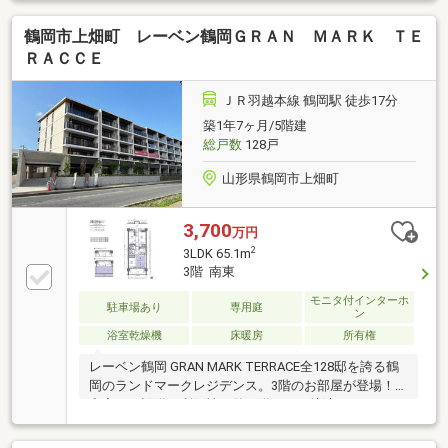
鶴岡市上畑町 レーベン鶴岡ＧＲＡＮ ＭＡＲＫ ＴＥ
ＲＡＣＣＥ
ＪＲ羽越本線 鶴岡駅 徒歩17分
築1年7ヶ月/5階建
総戸数
128戸
山形県鶴岡市上畑町
3,700
万円
2
3LDK 65.1m
3階 南東
モニタ付インターホ
駐車場あり
専用庭
ン
浴室乾燥機
床暖房
所有権
レーベン鶴岡 GRAN MARK TERRACE全128邸を誇る鶴
岡のランドマークレジデンス。3階のお部屋が登場！
充実した設備と利便性を兼ね備えた、快適なマンショ
ンライフをお楽しみいただけます。徒歩5分の鶴岡公
園をはじめ、荘内病院、市役所、エスモールなど生活