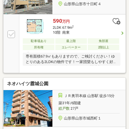
山形県山形市十日町４
590
万円
2
2LDK 67.9m
10階 南東
駐車場あり
最上階
角部屋
所有権
エレベーター
2階以上
専有面積67.9㎡もありますので、ご検討ください！ゆ
とりのある2LDKの物件です！一家団欒もしやすく好評
の物件です！リビングダイニングが15帖以上あり、ゆ
ったりとした空間を楽しむことができます！駅までは
徒歩15分でアクセス可能です！地上10階建ての住み心
ネオハイツ霞城公園
地のいい物件です！22.6㎡のバルコニー面積の物件で
す！畳の香りと断熱性が、非常に落ち着いた空間を創
出します(#^^#)
ＪＲ奥羽本線 山形駅 徒歩15分
築31年/6階建
総戸数
27戸
山形県山形市城西町１