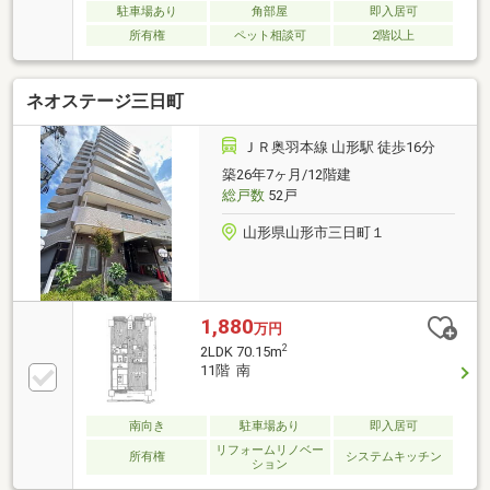
駐車場あり
角部屋
即入居可
所有権
ペット相談可
2階以上
ネオステージ三日町
ＪＲ奥羽本線 山形駅 徒歩16分
築26年7ヶ月/12階建
総戸数
52戸
山形県山形市三日町１
1,880
万円
2
2LDK 70.15m
11階 南
南向き
駐車場あり
即入居可
リフォームリノベー
所有権
システムキッチン
ション