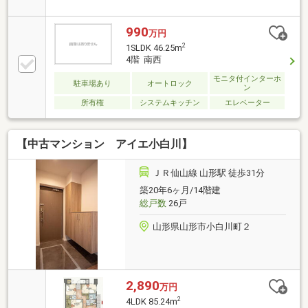
可能な物件となります。お一人住まいや、ご夫婦など
将来を見据えた終の棲家にいかがですか。随時内覧予
約受付中ですので、お気軽にお問い合わせください。
990
万円
2
1SLDK 46.25m
4階 南西
モニタ付インターホ
駐車場あり
オートロック
ン
所有権
システムキッチン
エレベーター
【中古マンション アイエ小白川】
ＪＲ仙山線 山形駅 徒歩31分
築20年6ヶ月/14階建
総戸数
26戸
山形県山形市小白川町２
2,890
万円
2
4LDK 85.24m