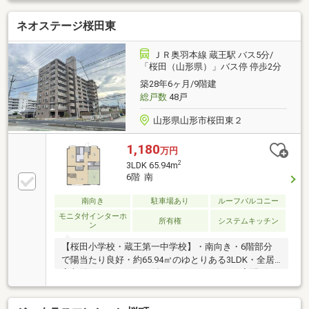
業や趣味のスペースに最適です◇リフォーム: 平成29
ネオステージ桜田東
年に室内フルリフォームされており、水回りも清潔感
があります
ＪＲ奥羽本線 蔵王駅 バス5分/
「桜田（山形県）」バス停 停歩2分
築28年6ヶ月/9階建
総戸数
48戸
山形県山形市桜田東２
1,180
万円
2
3LDK 65.94m
6階 南
南向き
駐車場あり
ルーフバルコニー
モニタ付インターホ
所有権
システムキッチン
ン
【桜田小学校・蔵王第一中学校】・南向き・6階部分
で陽当たり良好・約65.94㎡のゆとりある3LDK・全居
室収納＋クローゼット付き・オートロック・宅配ボッ
クス完備