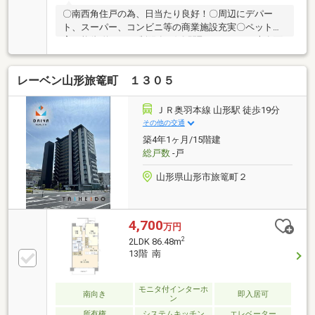
〇南西角住戸の為、日当たり良好！〇周辺にデパー
ト、スーパー、コンビニ等の商業施設充実〇ペット飼
育可能(規約による制限有り)〇間取り：2LDK、専有面
積：73.49㎡〇セカンドハウス利用の為、室内の状態は
良好です。〇リビングダイニングの天井高2.5ｍ〇収納
レーベン山形旅篭町 １３０５
スペース充実(リビングに納戸有り)〇エアコン2台付
き！
ＪＲ奥羽本線 山形駅 徒歩19分
その他の交通
築4年1ヶ月/15階建
総戸数
-戸
山形県山形市旅篭町２
4,700
万円
2
2LDK 86.48m
13階 南
モニタ付インターホ
南向き
即入居可
ン
所有権
システムキッチン
エレベーター