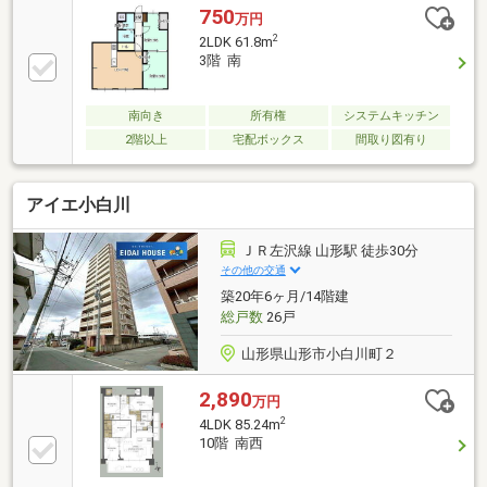
750
万円
2
2LDK 61.8m
3階 南
南向き
所有権
システムキッチン
2階以上
宅配ボックス
間取り図有り
アイエ小白川
ＪＲ左沢線 山形駅 徒歩30分
その他の交通
築20年6ヶ月/14階建
総戸数
26戸
山形県山形市小白川町２
2,890
万円
2
4LDK 85.24m
10階 南西