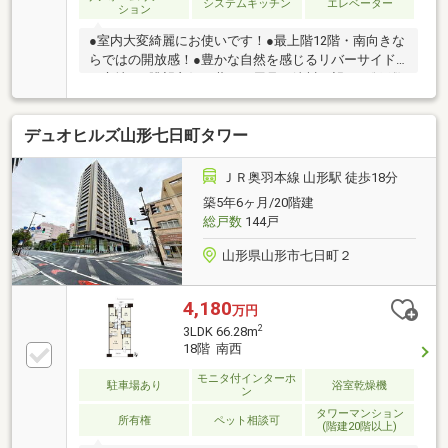
システムキッチン
エレベーター
ション
●室内大変綺麗にお使いです！●最上階12階・南向きな
らではの開放感！●豊かな自然を感じるリバーサイド
の立地！●眺望良好！蔵王・馬見ヶ崎川一望！●総戸数
116戸のビッグコミュニティ●エレベーターも2基完
備！●ファミリーマート山形銅町二丁目店まで徒歩５
デュオヒルズ山形七日町タワー
分♪●山形市立東小学校まで徒歩10分、山形市立第四中
学校まで徒歩13分！
ＪＲ奥羽本線 山形駅 徒歩18分
築5年6ヶ月/20階建
総戸数
144戸
山形県山形市七日町２
4,180
万円
2
3LDK 66.28m
18階 南西
モニタ付インターホ
駐車場あり
浴室乾燥機
ン
タワーマンション
所有権
ペット相談可
(階建20階以上)