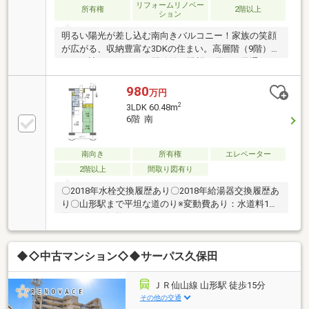
リフォームリノベー
所有権
2階以上
ション
明るい陽光が差し込む南向きバルコニー！家族の笑顔
が広がる、収納豊富な3DKの住まい。高層階（9階）に
つき、遮るもののない開放的な眺望と優れた風通し。
約8帖のLDKに隣接する和室は、客間としてはもちろ
ん、お子様の遊びスペースやご家族の寛ぎの場として
980
万円
も最適。5.6帖の洋室は玄関側に配置されているため、
2
3LDK 60.48m
リモートワーク部屋や寝室としても静かにご活用いた
6階 南
だけます。また、お買い物施設や学校、病院などの生
活利便施設が周辺に充実しており、お車でも電車でも
山形市内各所へスムーズにアクセス可能。利便性と心
南向き
所有権
エレベーター
地よい住環境をどちらも妥協したくない方に、自信を
2階以上
間取り図有り
持っておすすめできる一部屋です。
〇2018年水栓交換履歴あり〇2018年給湯器交換履歴あ
り〇山形駅まで平坦な道のり※変動費あり：水道料1
回/2か月、偶数月
◆◇中古マンション◇◆サーパス久保田
ＪＲ仙山線 山形駅 徒歩15分
その他の交通