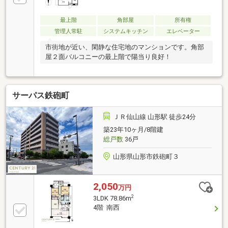
最上階
角部屋
所有権
管理人常駐
システムキッチン
エレベーター
市街地が近い、閑静な住宅地のマンションです。角部
屋２面バルコニーの最上階で陽当り良好！
サーパス鉄砲町
ＪＲ仙山線 山形駅 徒歩24分
築23年10ヶ月/8階建
総戸数
36戸
山形県山形市鉄砲町３
2,050
万円
2
3LDK 78.86m
4階 南西