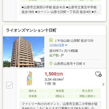
■山形市立第四小学校 徒歩８分 ■山形市立第五中学校
徒歩18分 ■ローソン 山形七日町一丁目店 徒歩4分 ■テ
レビ付きバスルームあり ■中心街の賑わいを間近に感
じられます
ライオンズマンション十日町
ＪＲ仙山線 山形駅 徒歩12分
その他の交通
築35年7ヶ月/14階建
総戸数
-戸
山形県山形市十日町４
1,500
万円
2
2LDK 68.04m
11階 南
南向き
角部屋
即入居可
所有権
2階以上
間取り図有り
ファミリー向けのポイント、山形市立第二小学校が徒
歩4分のところにあります◎素敵な2LDKをお探しの方