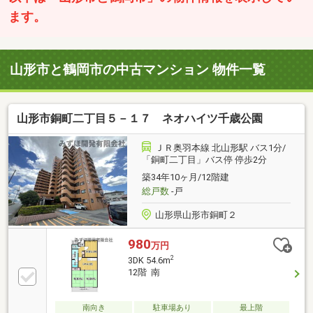
ます。
山形市と鶴岡市の中古マンション 物件一覧
山形市銅町二丁目５－１７ ネオハイツ千歳公園
ＪＲ奥羽本線 北山形駅 バス1分/
「銅町二丁目」バス停 停歩2分
築34年10ヶ月/12階建
総戸数
-戸
山形県山形市銅町２
980
万円
2
3DK 54.6m
12階 南
南向き
駐車場あり
最上階