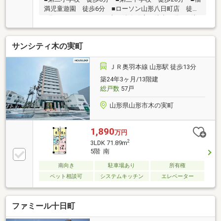
満児童遊園 徒歩6分 ■ローソン山形八日町店 徒歩
2分 ■ツルハドラッグ山形鉄砲町店 徒歩12分 ■徒
歩圏内に商業施設充実のマンション
サンシティ木の実町
ＪＲ奥羽本線 山形駅 徒歩13分
築24年3ヶ月/13階建
総戸数
57戸
山形県山形市木の実町
1,890
万円
2
3LDK 71.89m
5階 南
南向き
駐車場あり
所有権
ペット相談可
システムキッチン
エレベーター
ファミール十日町