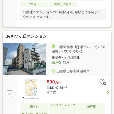
2階以上
間取り図有り
12階建てマンションの10階部分♪山形駅までも徒歩15
分のアクセスです♪
あさひヶ丘マンション
山形新幹線 山形駅 バス11分/「鉄
砲町」バス停 停歩4分
築49年4ヶ月/6階建
総戸数
43戸
山形県山形市鉄砲町２
590
万円
2
2LDK 47.55m
2階 南
モニタ付インターホ
南向き
所有権
ン
リフォームリノベー