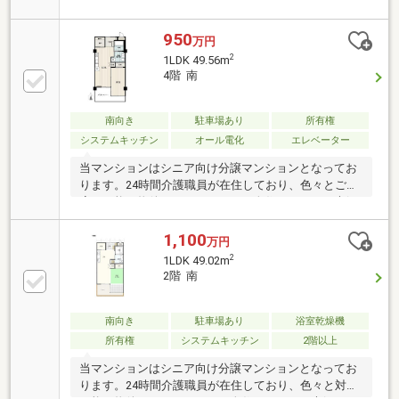
可能な物件となります。お一人住まいや、ご夫婦など
将来を見据えた終の棲家にいかがですか。随時内覧予
約受付中ですので、お気軽にお問い合わせください。
950
万円
2
1LDK 49.56m
4階 南
南向き
駐車場あり
所有権
システムキッチン
オール電化
エレベーター
当マンションはシニア向け分譲マンションとなってお
ります。24時間介護職員が在住しており、色々とご対
応が可能な物件となります。お一人住まいや、ご夫婦
など将来を見据えた終の棲家にいかがですか。随時内
覧予約受付中ですので、お気軽にお問い合わせくださ
1,100
万円
い。●ハウスクリーニングは2026年7月上旬に完了済み
2
1LDK 49.02m
です。 原則として現状のままのお引渡しとさせてい
2階 南
ただきます。●エアコン1台付（2009年 日立製）です
が、ご希望により撤去します。●生活基本サービス料
（お一人の場合）49500円/月が発生します。※お二人
南向き
駐車場あり
浴室乾燥機
の場合は71500円/月が発生します。
所有権
システムキッチン
2階以上
当マンションはシニア向け分譲マンションとなってお
ります。24時間介護職員が在住しており、色々と対応