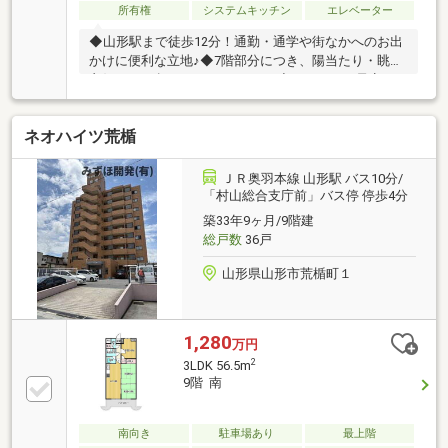
所有権
システムキッチン
エレベーター
◆山形駅まで徒歩12分！通勤・通学や街なかへのお出
かけに便利な立地♪◆7階部分につき、陽当たり・眺望
良好！77㎡超のゆとりある3LDK◆リフォーム予定
で、気持ちよく新生活をスタートできます◆第一小学
校まで徒歩約6分、総合病院まで徒歩約3分！子育て世
ネオハイツ荒楯
帯にも安心【一小・三中エリア】＝周辺環境＝・木の
実こども園まで徒歩約4分・山形市立第一小学校まで
徒歩約6分・山形市立第三中学校まで徒歩約17分・七
ＪＲ奥羽本線 山形駅 バス10分/
日町生鮮市場なないちまで徒歩約9分・至誠堂総合病
「村山総合支庁前」バス停 停歩4分
院まで徒歩約3分
築33年9ヶ月/9階建
総戸数
36戸
山形県山形市荒楯町１
1,280
万円
2
3LDK 56.5m
9階 南
南向き
駐車場あり
最上階