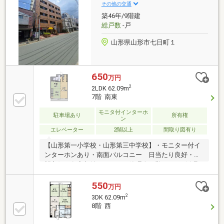
その他の交通
築46年/9階建
総戸数
-戸
山形県山形市七日町１
650
万円
2
2LDK 62.09m
7階 南東
モニタ付インターホ
駐車場あり
所有権
ン
エレベーター
2階以上
間取り図有り
【山形第一小学校・山形第三中学校】・モニター付イ
ンターホンあり・南面バルコニー 日当たり良好・眺
望良好・各室収納スペース・管理人日勤・100円循環
バス利用便利地
550
万円
2
3DK 62.09m
8階 西