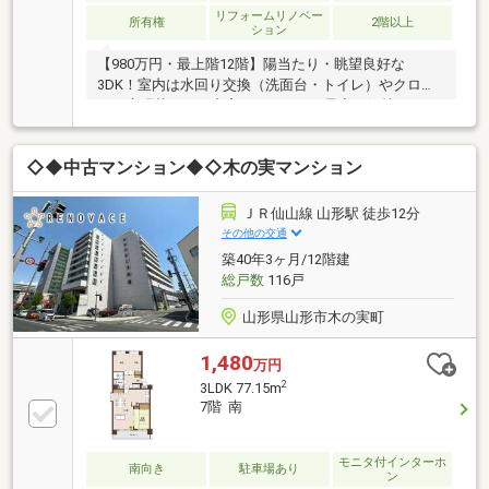
リフォームリノベー
所有権
2階以上
ション
【980万円・最上階12階】陽当たり・眺望良好な
3DK！室内は水回り交換（洗面台・トイレ）やクロ
ス・床張替えなど充実のリフォーム予定。気持ちよく
新生活をスタートできます！保育園徒歩1分、コンビ
ニ徒歩4分と周辺環境も充実。手頃な価格で叶う安心
◇◆中古マンション◆◇木の実マンション
＆快適な暮らしをぜひご検討ください。
ＪＲ仙山線 山形駅 徒歩12分
その他の交通
築40年3ヶ月/12階建
総戸数
116戸
山形県山形市木の実町
1,480
万円
2
3LDK 77.15m
7階 南
モニタ付インターホ
南向き
駐車場あり
ン