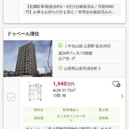
【近隣駐車場(徒歩約2～3分)1台確保済み／月額5000
円】お車をお持ちの方も安心！管理会社確認済みの希
少物件です！◇ハウスクリーニング済◇東南角部屋な
らではの採光と通風。3階だから見えない安心感！◇
好みに合わせて仕上げる2SLDKの自由♪◇25年12月に
ドゥペール清住
大規模修繕済み◇23年5月電気温水器交換済（370L）
◇収納充実！約2畳の室内物置付き！BS端子あり！◇
生鮮食品が充実！山形清分美畑店まで徒歩9分(約
ＪＲ仙山線 山形駅 徒歩26分
650m)
築26年7ヶ月/13階建
総戸数
-戸
山形県山形市清住町２
1,940
万円
2
4LDK 91.72m
13階 南
南向き
駐車場あり
最上階
モニタ付インターホ
角部屋
所有権
ン
ポイント 〇最上階角部屋物件で眺望も楽しめます