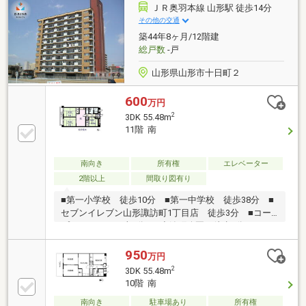
ＪＲ奥羽本線 山形駅 徒歩14分
その他の交通
築44年8ヶ月/12階建
総戸数
-戸
山形県山形市十日町２
600
万円
2
3DK 55.48m
11階 南
南向き
所有権
エレベーター
2階以上
間取り図有り
■第一小学校 徒歩10分 ■第一中学校 徒歩38分 ■
セブンイレブン山形諏訪町1丁目店 徒歩3分 ■コー
プひがしはら 車2分 ■小姓町公園 徒歩6分
950
万円
2
3DK 55.48m
10階 南
南向き
駐車場あり
所有権