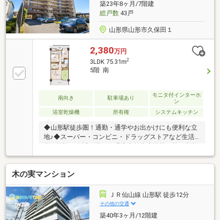
築23年8ヶ月/7階建
総戸数
43戸
山形県山形市久保田１
2,380
万円
2
3LDK 75.31m
5階 南
モニタ付インターホ
南向き
駐車場あり
ン
浴室乾燥機
所有権
システムキッチン
◆山形駅徒歩圏！通勤・通学やお出かけにも便利な立
地♪◆スーパー・コンビニ・ドラッグストアなど生活
利便施設が身近に揃う住環境◆第十小学校・第三中学
校エリアでお子様の通学にも配慮しやすい立地◆駅近
の利便性と落ち着いた住宅街の暮らしやすさを兼ね備
木の実マンション
えた住まい♪＝周辺環境＝・山形認定こども園・・・
徒歩4分（302ｍ）・山形市立第十小学校・・・徒歩22
分（1600ｍ）・山形市立第三中学校・・・徒歩10分
ＪＲ仙山線 山形駅 徒歩12分
（737ｍ）・マックスバリュ山形駅西口店・・・徒歩
その他の交通
13分（990ｍ）・セブンイレブン山形久保田3丁目
築40年3ヶ月/12階建