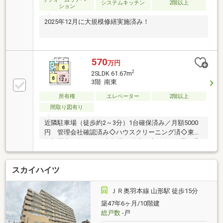
システムキッチン
2階以上
ション
2025年12月に大規模修繕実施済み！
570
万円
2
2SLDK 61.67m
3階 南東
所有権
エレベーター
2階以上
間取り図有り
近隣駐車場（徒歩約2～3分）1台確保済み／月額5000
円 管理会社確認済み◇ハウスクリーニング済◇東南
角部屋◇25年12月に大規模修繕済み◇23年5月電気温
水器交換済（370L）◇収納充実！約2畳の室内物置あ
り山交バス「六小前」歩3分室内設備： BS端子、エア
スカイハイツ
コン2台納戸部屋の特徴： ２面以上バルコニー、通風
良好共用部： エレベーター駐車・駐輪： 駐輪場・バイ
ク置場その他：・来客用駐車場スペース有 ・駐
ＪＲ奥羽本線 山形駅 徒歩15分
輪場３００円／台 ・バイク５００円／台 （※駐輪場・
築47年6ヶ月/10階建
バイク置場の空き状況は管理会社へ要確認）
総戸数
-戸