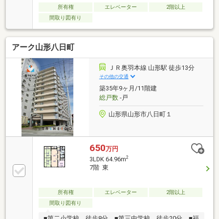
所有権
エレベーター
2階以上
間取り図有り
アーク山形八日町
ＪＲ奥羽本線 山形駅 徒歩13分
その他の交通
築35年9ヶ月/11階建
総戸数
-戸
山形県山形市八日町１
650
万円
2
3LDK 64.96m
7階 東
所有権
エレベーター
2階以上
間取り図有り
■第二小学校 徒歩8分 ■第三中学校 徒歩20分 ■福