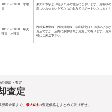
10:00～19:00 水曜
東大和市駅より徒歩２分の場所にございます。お客様の
日
新しいお住まいを私たちが全力でサポートいたします！
西武多摩湖線、西武拝島線、萩山駅北口１０秒の小さな
10:00～18:00 毎火
お店ですが、店内に多数物件が用意して有ります。お気
曜日・水曜日
軽にご来店下さい。
地の売却・査定
却査定
域密着企業まで、
最大6社
の査定価格をまとめて取り寄せ。