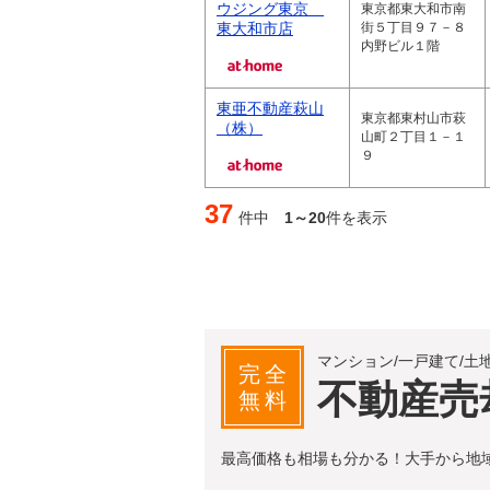
ウジング東京
東京都東大和市南
東大和市店
街５丁目９７－８
内野ビル１階
東亜不動産萩山
東京都東村山市萩
（株）
山町２丁目１－１
９
37
件中
1～20
件を表示
マンション/一戸建て/土
完全
不動産売
無料
最高価格も相場も分かる！大手から地