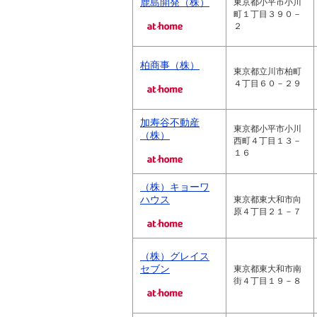
鹿島開発（株）
東京都小平市小川
町１丁目３９０－
２
柏商事（株）
東京都立川市柏町
４丁目６０－２９
加寿谷不動産
東京都小平市小川
（株）
西町４丁目１３－
１６
（株）キョーワ
ハウス
東京都東大和市向
原４丁目２１－７
（株）グレイス
セブン
東京都東大和市南
街４丁目１９－８