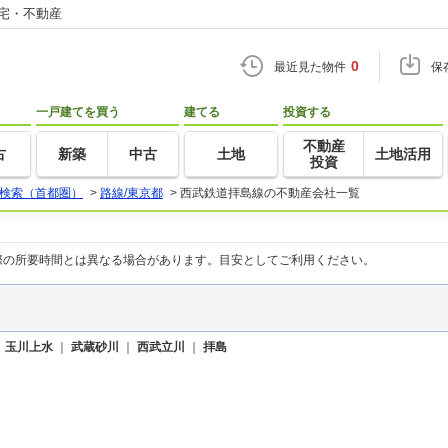
住宅・不動産
0
最近見た物件
保
一戸建てを買う
建てる
投資する
不動産
古
新築
中古
土地
土地活用
投資
検索（首都圏）
>
路線/東京都
>
西武鉄道拝島線の不動産会社一覧
際の所要時間とは異なる場合があります。目安としてご利用ください。
｜
玉川上水
｜
武蔵砂川
｜
西武立川
｜
拝島