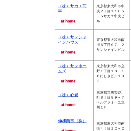
（株）サカエ商
東京都東大和市中
事
央２丁目１１０５
－５サカエ中央ビ
ル
（株）サンシャ
東京都東大和市南
インハウス
街６丁目９７－２
サンシャインビル
（株）サンホー
東京都東大和市立
ムズ
野１丁目１８－１
６にしきビル１０
３
東京都立川市砂川
（株）心愛
町８丁目８９－７
ベルファミーユ立
川１Ｆ
伸和商事（株）
東京都東大和市南
街４丁目１２－２