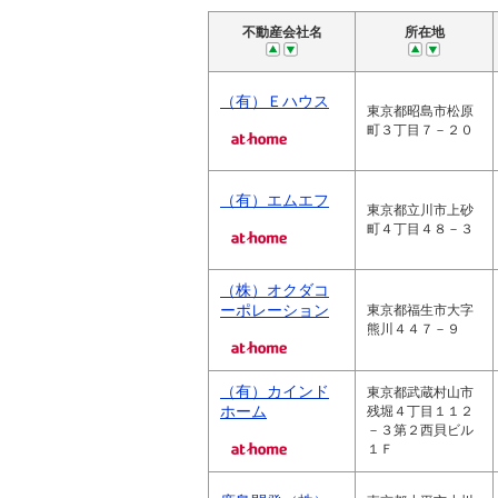
不動産会社名
所在地
（有）Ｅハウス
東京都昭島市松原
町３丁目７－２０
（有）エムエフ
東京都立川市上砂
町４丁目４８－３
（株）オクダコ
ーポレーション
東京都福生市大字
熊川４４７－９
（有）カインド
東京都武蔵村山市
ホーム
残堀４丁目１１２
－３第２西貝ビル
１Ｆ