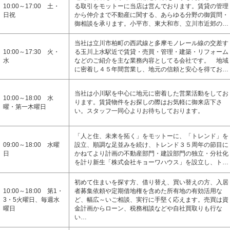
10:00～17:00 土・
る取引をモットーに当店は営んでおります。賃貸の管理
日祝
から仲介まで不動産に関する、あらゆる分野の御質問・
御相談を承ります。小平市、東大和市、立川市近郊の…
当社は立川市柏町の西武線と多摩モノレール線の交差す
10:00～17:30 火・
る玉川上水駅近で賃貸・売買・管理・建築・リフォーム
水
などのご紹介を主な業務内容としてる会社です。 地域
に密着し４５年間営業し、地元の信頼と安心を得てお…
当社は小川駅を中心に地元に密着した営業活動をしてお
10:00～18:00 水
ります。賃貸物件をお探しの際はお気軽に御来店下さ
曜・第一木曜日
い。スタッフ一同心よりお待ちしております。
「人と住、未来を拓く」をモットーに、「トレンド」を
09:00～18:00 水曜
設立、順調な足並みを続け、トレンド３５周年の節目に
日
かねてより計画の不動産部門・建設部門の独立・分社化
を計り新生「株式会社キョーワハウス」を設立し、ト…
初めて住まいを探す方、借り替え、買い替えの方、入居
10:00～18:00 第1・
者募集依頼や定期借地権を含めた所有地の有効活用な
3・5火曜日、毎週水
ど、幅広～いご相談、実行に手堅く応えます。売買は資
曜日
金計画からローン、税務相談などや自社買取りも行な
い…