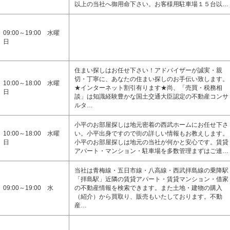
以上の当社へ御用命下さい。お客様用駐車場１５台以…
09:00～19:00 水曜
日
住まい探しはお任せ下さい！アドバイザーが誠実・親
切・丁寧に、あなたの住まい探しのお手伝い致します。
10:00～18:00 水曜
★インターネット割引有ります★尚、「売買・税務相
日
談」は知識経験豊かな国土交通大臣認定の不動産コンサ
ルタ…
小平のお部屋探しは地元密着の西武ホームにお任せ下さ
10:00～18:00 水曜
い。小平出身ですので街の詳しい情報もお教えします。
日
小平のお部屋探しは地元の当社が何かと安心です。賃貸
アパート・マンション・駐車場を多数管理まずはご連…
当社は青梅線・五日市線・八高線・西武拝島線の乗降駅
「拝島駅」近隣の賃貸アパート・賃貸マンション・借家
09:00～19:00 水
の不動産情報を検索できます。また土地・建物の購入
（紹介）から買取り、販売もいたしております。不動
産…