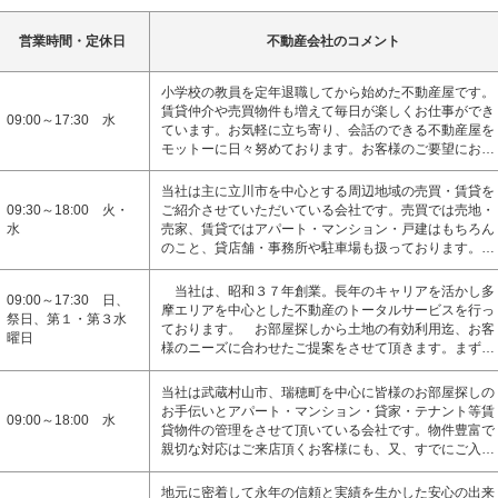
営業時間・定休日
不動産会社のコメント
小学校の教員を定年退職してから始めた不動産屋です。
賃貸仲介や売買物件も増えて毎日が楽しくお仕事ができ
09:00～17:30 水
ています。お気軽に立ち寄り、会話のできる不動産屋を
モットーに日々努めております。お客様のご要望にお…
当社は主に立川市を中心とする周辺地域の売買・賃貸を
09:30～18:00 火・
ご紹介させていただいている会社です。売買では売地・
水
売家、賃貸ではアパート・マンション・戸建はもちろん
のこと、貸店舗・事務所や駐車場も扱っております。…
当社は、昭和３７年創業。長年のキャリアを活かし多
09:00～17:30 日、
摩エリアを中心とした不動産のトータルサービスを行っ
祭日、第１・第３水
ております。 お部屋探しから土地の有効利用迄、お客
曜日
様のニーズに合わせたご提案をさせて頂きます。まず…
当社は武蔵村山市、瑞穂町を中心に皆様のお部屋探しの
お手伝いとアパート・マンション・貸家・テナント等賃
09:00～18:00 水
貸物件の管理をさせて頂いている会社です。物件豊富で
親切な対応はご来店頂くお客様にも、又、すでにご入…
地元に密着して永年の信頼と実績を生かした安心の出来