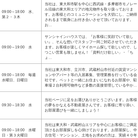
当社は、東大和市駅を中心に西武線・多摩都市モノレー
ル沿線の東大和エリアの地元物件を取り扱っておりま
09:00～18:00 水、
す。お客様とのコミュニケーションを大切にし、ご納得
第２・３木
されるまで親身にお付き合いさせて頂いております。
お…
サンシャインハウスでは、『お客様に笑顔でいて欲し
い』、そんな想いでスタッフ一同ご対応させていただき
09:00～19:00 水
ます。お客様が楽しくマイホーム探して欲しいので、し
つこい営業も致しません！「資料だけ欲しい」・「ち
ょ…
当社は東大和市、立川市、武蔵村山市付近の賃貸マンシ
09:00～18:00 毎週
ョンやアパート等の入居募集、管理業務を行っている会
水曜日、日曜日
社です。ペットと一緒にお住まいになれるお部屋や、駐
車場２台利用可物件など多数の直接管理している中か…
当社ページに足をお運びありがとうございます。お客様
09:30～18:30 水
の夢をかなえる不動産屋さんです。お客様に寄り添い、
お部屋選びを一緒にしましょう！
当社は東大和・武蔵村山エリアを中心にお客様にご満足
09:00～18:00 水曜
頂けるお部屋探しを心掛けております。お部屋探し、中
日・第３火曜日
古住宅・マンション、土地をお求めの方は、実績４０年