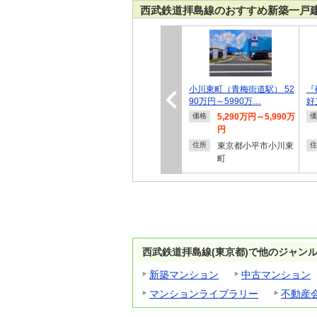
西武鉄道拝島線のおすすめ新築一戸
小川東町（青梅街道駅） 52
『
90万円～5990万…
好
5,290万円～5,990万
価格
価
円
東京都小平市小川東
住所
住
町
西武鉄道拝島線(東京都)で他のジャン
新築マンション
中古マンション
マンションライブラリー
不動産