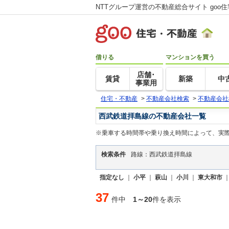
NTTグループ運営の不動産総合サイト goo
借りる
マンションを買う
店舗･
賃貸
新築
中
事業用
住宅・不動産
>
不動産会社検索
>
不動産会社
西武鉄道拝島線の不動産会社一覧
※乗車する時間帯や乗り換え時間によって、実
検索条件
路線：西武鉄道拝島線
指定なし
｜
小平
｜
萩山
｜
小川
｜
東大和市
37
件中
1～20
件を表示