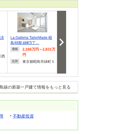
成済
La.Galleria TailorMade 昭
向原４（東大和市駅） 459
伊奈平６ 318
島48期 緑町5丁…
0万円～4990万円
2,166万円～2,831万
4,590万円～4,990万
3,180
価格
価格
価格
円
円
川西
東京都
住所
東京都昭島市緑町５
東京都東大和市向原
奈平６
住所
住所
４
島線の新築一戸建て情報をもっと見る
用
不動産投資