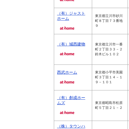
（有）ジャスト
東京都立川市砂川
ホーム
町８丁目７３番地
９
（有）城西建物
東京都立川市一番
町２丁目３３－２
鈴木ビル１０２
西武ホーム
東京都小平市美園
町３丁目１４－１
９－１０１
（有）創成ホー
ムズ
東京都昭島市松原
町５丁目２１－２
（株）タウンハ