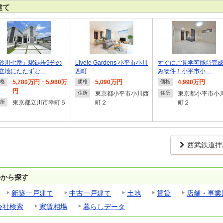
建て
砂川七番』駅徒歩9分の
Livele Gardens 小平市小川
すぐにご見学可能◎完
立地にたたずむ…
西町
み物件！小平市小…
5,780万円・5,980万
5,090万円
4,990万円
格
価格
価格
円
東京都小平市小川西
東京都小平市小
住所
住所
東京都立川市幸町５
町２
町２
所
西武鉄道拝
ルから探す
新築一戸建て
中古一戸建て
土地
賃貸
店舗・事業
会社検索
家賃相場
暮らしデータ