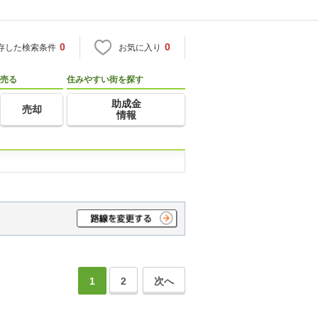
0
0
存した検索条件
お気に入り
売る
住みやすい街を探す
助成金
売却
情報
1
2
次へ