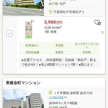
総戸数
70戸
千葉県松戸市東松戸１
3,980
万円
2
3LDK 64.8m
1階 南東
モニタ付インターホ
駐車場あり
専用庭
ン
浴室乾燥機
床暖房
所有権
●交通アクセス JR武蔵野線・北総線「東松戸」駅ま
で徒歩4分！●地上8階建マンション1階！●陽だまりの
テラス・専用庭付き！●TES式床暖房、浴室換気乾燥
暖房機付き！●天井高2.5ｍ確保！大型WIC付き！●ペッ
ト飼育可（規約有）○ベルクス（スーパー） 徒歩5
東建金町マンション
分、 東松戸小学校 徒歩17分、河原塚中学校 徒歩13
分、 音のゆりかご保育園 徒歩2分！○当社提携メガバ
ンク担当者による住宅ローン相談会 諸費用のお見積
ＪＲ常磐線 金町駅 徒歩13分
り・アフターサービスのご説明させていただきます資
その他の交通
料請求・現地ご見学はお気軽にホームトレードセンタ
築50年3ヶ月/14階建
ー(株)柏店 フリーダイヤル：0120-875-988
総戸数
394戸