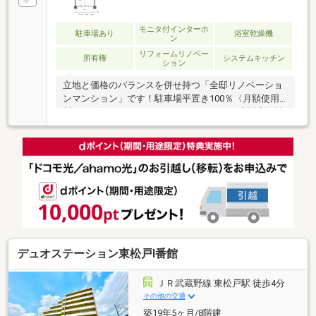
モニタ付インターホ
駐車場あり
浴室乾燥機
ン
リフォームリノベー
所有権
システムキッチン
ション
立地と価格のバランスを併せ持つ「全邸リノベーショ
ンマンション」です！駐車場平置き100％〈月額使用
料4000円〉スーパーやドラッグストアなど生活利便施
設が徒歩圏に整い、駅前へ出ずとも心地よく快適な毎
日を享受できます。■個人のリノベーションではでき
ない共用部も含めたリノベーションを実施■住戸内の
インテリアや設備だけでなく、ラウンジの新設や建物
構造の検査、共用部も含めたリノベーションを実施。
■万一の時でも安心、長期間の瑕疵保険をご用意■中古
住宅の売買では最低2年間の瑕疵担保責任（保証）が
義務付けられていますが、「ル・アール松戸ノヴァー
クヒル」では5年間の保険期間を設けました！
デュオステーション東松戸Ⅰ番館
ＪＲ武蔵野線 東松戸駅 徒歩4分
その他の交通
築19年5ヶ月/8階建