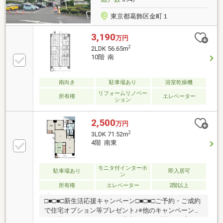
東京都葛飾区金町１
3,190
万円
2
2LDK 56.65m
10階 南
南向き
駐車場あり
浴室乾燥機
リフォームリノベー
所有権
エレベーター
ション
2,500
万円
2
3LDK 71.52m
4階 南東
モニタ付インターホ
駐車場あり
即入居可
ン
所有権
エレベーター
2階以上
□■□■□新生活応援キャンペーン□■□■□ご予約・ご成約
で住宅オプション等プレゼント♪※他のキャンペーンと
の併用はできませんのでご注意下さい。詳細はプレゼ