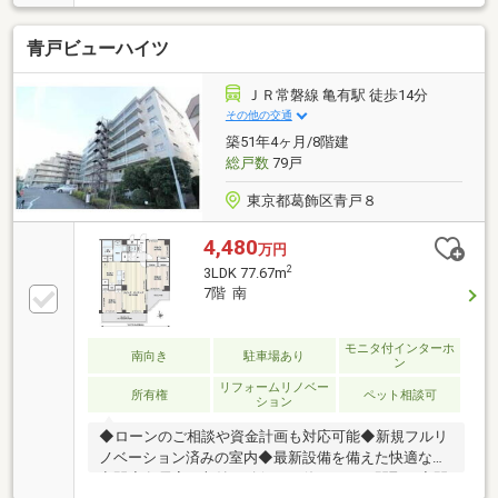
ューを楽しめます■ウォークインクローゼットを備え
た洋室■玄関にはシューズインクローゼット■いつでも
青戸ビューハイツ
居心地のいいキッチン・ディスポーザー付き・IHクッ
キングヒーター・人造大理石のカウンター・浄水器一
体型ハンドシャワー水栓・静音シンク・プルモーショ
ＪＲ常磐線 亀有駅 徒歩14分
ン機能付き引き出し■設備、機能充実なバスルーム・
その他の交通
1418サイズの浴室
築51年4ヶ月/8階建
総戸数
79戸
東京都葛飾区青戸８
4,480
万円
2
3LDK 77.67m
7階 南
モニタ付インターホ
南向き
駐車場あり
ン
リフォームリノベー
所有権
ペット相談可
ション
◆ローンのご相談や資金計画も対応可能◆新規フルリ
ノベーション済みの室内◆最新設備を備えた快適な住
空間◆各居室に収納を確保した使いやすい間取り◆開