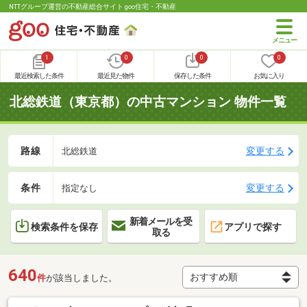
NTTグループ運営の不動産総合サイト goo住宅・不動産
1
0
0
0
最近検索した条件
最近見た物件
保存した条件
お気に入り
北総鉄道（東京都）の中古マンション 物件一覧
路線
変更する
北総鉄道
条件
変更する
指定なし
新着メールを受
検索条件を保存
アプリで探す
取る
640
件
が該当しました。