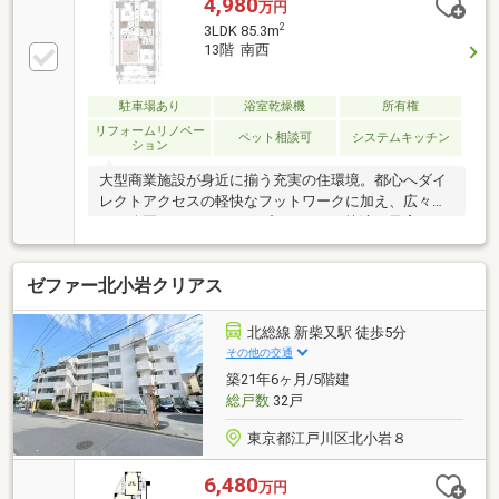
4,980
万円
部分）◇1620サイズのユニットバス◆南西向きバルコ
2
3LDK 85.3m
ニー◇専有面積95.00㎡◆豊富な収納スペース◇お部
13階 南西
屋を綺麗にお使いです。
駐車場あり
浴室乾燥機
所有権
リフォームリノベー
ペット相談可
システムキッチン
ション
大型商業施設が身近に揃う充実の住環境。都心へダイ
レクトアクセスの軽快なフットワークに加え、広々と
した公園やフラットなアプローチが、快適な子育てラ
イフをサポートします。
ゼファー北小岩クリアス
北総線 新柴又駅 徒歩5分
その他の交通
築21年6ヶ月/5階建
総戸数
32戸
東京都江戸川区北小岩８
6,480
万円