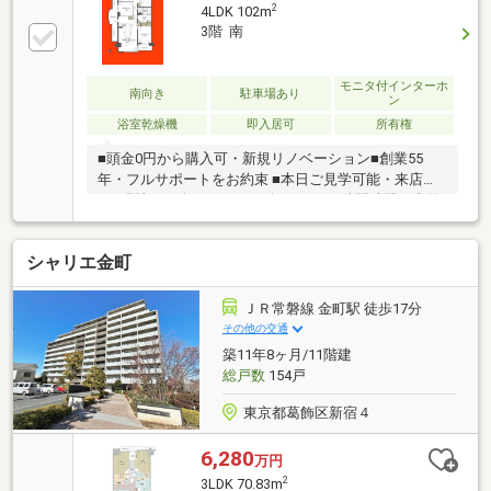
どかリッチです。◆頭金０円でもＯＫ！(諸経費含む）
2
4LDK 102m
◆アフターサービス充実♪「どこの銀行がいいの？疾
3階 南
病って何？ローン組めるかな？」わからないことが多
い家探しを丁寧にご説明致します♪物件の探し方、ロ
ーンの組み方、知らないと損する税金のこと等トータ
モニタ付インターホ
南向き
駐車場あり
ン
ルでサポート致します！
浴室乾燥機
即入居可
所有権
■頭金0円から購入可・新規リノベーション■創業55
年・フルサポートをお約束 ■本日ご見学可能・来店不
要■現地にて全てサポート致します■ □隙間時間で内覧
OK□
シャリエ金町
ＪＲ常磐線 金町駅 徒歩17分
その他の交通
築11年8ヶ月/11階建
総戸数
154戸
東京都葛飾区新宿４
6,280
万円
2
3LDK 70.83m