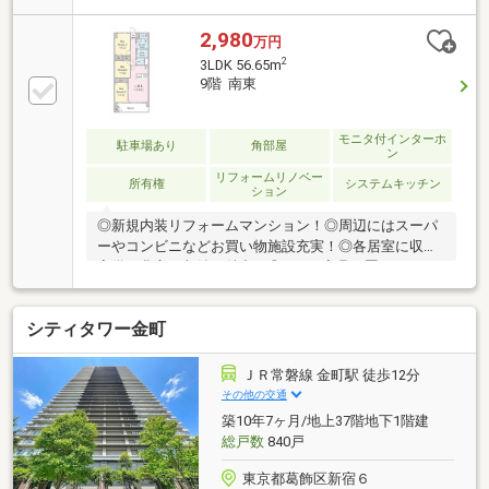
ント情報をご確認ください♪◇◆◇住宅ローン相談会
実施中◇◆◇随時住宅ローン相談会を開催しておりま
2,980
万円
す♪都市銀行（三菱UFJ銀行/三井住友銀行/りそな銀
2
3LDK 56.65m
行）ネット銀行（auじぶん銀行/SBIネット銀行/イオン
9階 南東
銀行/楽天銀行）その他、地方銀行・信用金庫etc...
15社以上の金融機関からお客様に最適な金融機関とプ
ランをご提案させていただきます。スタッフ一同、素
モニタ付インターホ
駐車場あり
角部屋
ン
敵なお住まいをご提案出来ますよう誠心誠意お手伝い
リフォームリノベー
致します♪
所有権
システムキッチン
ション
◎新規内装リフォームマンション！◎周辺にはスーパ
ーやコンビニなどお買い物施設充実！◎各居室に収納
完備！豊富な収納が魅力！◎LDKは家具を置いてもゆ
とりある広さ！家族団らんの時間をゆったり過ごすこ
とができますね！◎対面キッチンからはリビング・ダ
シティタワー金町
イニングが見渡せるのでお子様の様子を見守りながら
料理ができます。【リフォーム内容】・システムキッ
チン交換・ユニットバス交換・洗面化粧台交換・トイ
ＪＲ常磐線 金町駅 徒歩12分
レ交換・フローリング、クロス、建具交換・ダウンラ
その他の交通
イト、照明器具設置・ハウスクリーニングなど
築10年7ヶ月/地上37階地下1階建
総戸数
840戸
東京都葛飾区新宿６