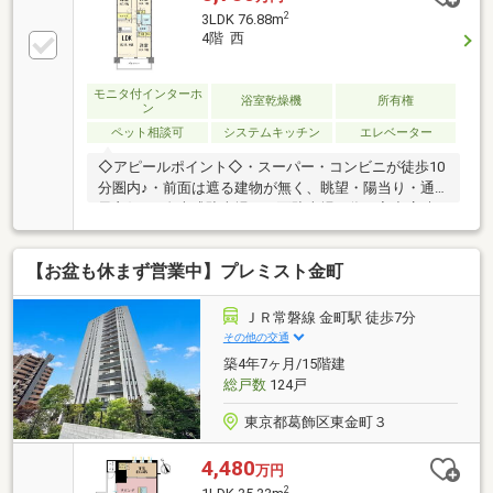
2
3LDK 76.88m
4階 西
モニタ付インターホ
浴室乾燥機
所有権
ン
ペット相談可
システムキッチン
エレベーター
◇アピールポイント◇・スーパー・コンビニが徒歩10
分圏内♪・前面は遮る建物が無く、眺望・陽当り・通
風良好♪・自走式駐車場・平面駐車場の為、入出庫時
の待ち時間がかかりません♪・家族の一員であるペッ
トと暮らすマンションライフを ご堪能ください♪◇
【お盆も休まず営業中】プレミスト金町
ライフインフォメーション◇・ベルク 徒歩7分・セ
ブンイレブン 徒歩7分・ドラッグセイムス 徒歩5
分・AIAI NURSERY 千葉ニュータウン中央 徒歩9分・
ＪＲ常磐線 金町駅 徒歩7分
印西市立小倉台小学校 徒歩15分・印西市立木刈中学
その他の交通
校 徒歩20分お気軽にお問合せください♪担当【新
築4年7ヶ月/15階建
井】携帯：080-4407-4491
総戸数
124戸
東京都葛飾区東金町３
4,480
万円
2