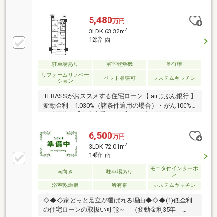
ビングが見渡せ、お料理中も子供の様子に目が届く◆
隣接住戸がないため、隣を気にする生活音のストレス
5,480
万円
から解放されます青砥駅からのアクセスも良く、都心
2
3LDK 63.32m
への毎日の通勤もラクラク。奥戸小学校まで650m（徒
12階 西
歩9分）と、毎日の通学環境も安心です。スマホ下部
の3Dビューで実際の広さや使いやすい生活動線をチェ
ック！気になる方は今すぐ【見学予約】ボタンからお
駐車場あり
浴室乾燥機
所有権
気軽にお問い合わせください。
リフォームリノベー
ペット相談可
システムキッチン
ション
TERASSがおススメする住宅ローン【 auじぶん銀行 】
変動金利 1.030%（諸条件適用の場合）・がん100%
保障団信が【金利上乗せなし】で加入可能！・頭金0
円でも可能！・諸費用も、物件価格の10%までは融資
可能！※2026年8月現在■新耐震基準適合のオートロッ
6,500
万円
ク付きマンション■まいばすけっと高砂1丁目店まで徒
2
3LDK 72.01m
歩2分♪日々のお買い物がしやすい立地です■全居室収
14階 南
納×WIC×SIC付きの住空間が整いやすい間取り【リフォ
モニタ付インターホ
ーム内容】○新規交換：キッチン／浴室／洗面化粧台
南向き
駐車場あり
ン
／防水パン／トイレ○張替：クッションフロア／クロ
浴室乾燥機
所有権
システムキッチン
ス○木目調フロアタイル上貼○カーテンレール交換他
◇◆◇家どっと足立が選ばれる理由◆◇◆(1)低金利
の住宅ローンの取扱い可能～ （変動金利35年