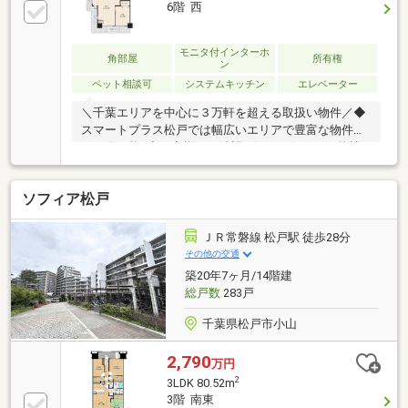
6階 西
モニタ付インターホ
角部屋
所有権
ン
ペット相談可
システムキッチン
エレベーター
＼千葉エリアを中心に３万軒を超える取扱い物件／◆
スマートプラス松戸では幅広いエリアで豊富な物件を
ご紹介可能♪◆お客様のご希望に沿うお住まいも弊社
ならきっと見つかります！＼住宅ローンならお任せく
ださい！最適な金融機関をご紹介いたします♪／◆借
ソフィア松戸
入がある・転職したて・過去に金融事故があった・他
社様でダメだった・・・◆スマートプラス松戸にぜひ
一度ご相談ください！通過実績多数ございます♪＼お
ＪＲ常磐線 松戸駅 徒歩28分
客様のご都合に合わせてご見学可能！送り迎えもご相
その他の交通
談ください♪／◆当日はもちろん、お仕事終わりの夜
築20年7ヶ月/14階建
間やスキマ時間など短時間でもご案内可能♪◆ご自宅
総戸数
283戸
や最寄り駅などへのご送迎もお任せください！
千葉県松戸市小山
2,790
万円
2
3LDK 80.52m
3階 南東