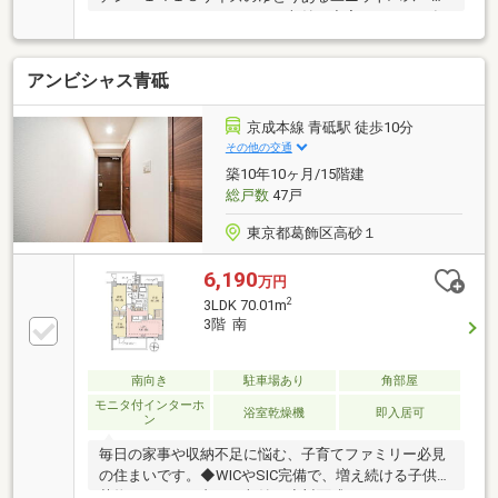
ォークインクローゼットなど収納が充実・２０１４年
８月築、北総線「矢切駅」徒歩１０分・ペット飼育可
能（飼育細則有）・モニター付きオートロックや24時
アンビシャス青砥
間管理などのセキュリティ完備【周辺環境】・松戸市
立矢切小学校 徒歩7分・松戸市立第二中学校
徒歩10分・ローソン松戸中矢切店 徒歩2分・リプ
京成本線 青砥駅 徒歩10分
レ京成三矢小台店 徒歩5分・まいばすけっと矢切
その他の交通
駅北店 徒歩7分
築10年10ヶ月/15階建
総戸数
47戸
東京都葛飾区高砂１
6,190
万円
2
3LDK 70.01m
3階 南
南向き
駐車場あり
角部屋
モニタ付インターホ
浴室乾燥機
即入居可
ン
毎日の家事や収納不足に悩む、子育てファミリー必見
の住まいです。◆WICやSIC完備で、増え続ける子供の
荷物もスッキリ丸ごと収納！◆対面式キッチンからリ