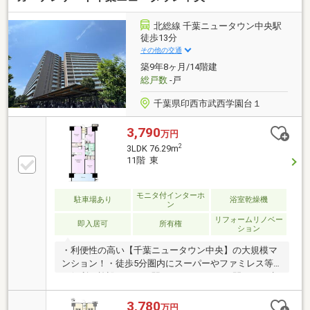
ポーザー」■不在時に便利な「宅配ロッカー」■戸建て
感覚で使える「玄関ポーチ」あり■各住戸１区画サイ
北総線 千葉ニュータウン中央駅
クルポート使用可（使用料無償）■キッズルームやゲ
徒歩13分
ストルームなど充実の共用施設■ホテルライクな車寄
その他の交通
せスペースあり■洗面室CF貼替済み（2026年8月上旬）
築9年8ヶ月/14階建
総戸数
-戸
千葉県印西市武西学園台１
3,790
万円
2
3LDK 76.29m
11階 東
モニタ付インターホ
駐車場あり
浴室乾燥機
ン
リフォームリノベー
即入居可
所有権
ション
・利便性の高い【千葉ニュータウン中央】の大規模マ
ンション！・徒歩5分圏内にスーパーやファミレス等
の便利な施設あり！・駅からマンションの間には、歩
道完備の為安心です！・本日見学可能です！
3,780
万円