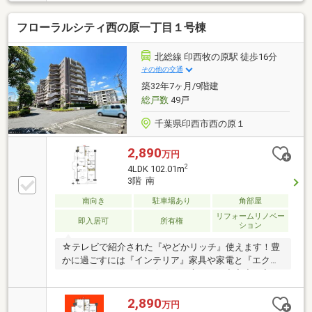
放感のある眺望◆生活利便施設が揃う住環境◆室内ご
案内可能です
フローラルシティ西の原一丁目１号棟
北総線 印西牧の原駅 徒歩16分
その他の交通
築32年7ヶ月/9階建
総戸数
49戸
千葉県印西市西の原１
2,890
万円
2
4LDK 102.01m
3階 南
南向き
駐車場あり
角部屋
リフォームリノベー
即入居可
所有権
ション
☆テレビで紹介された『やどかリッチ』使えます！豊
かに過ごすには『インテリア』家具や家電と『エクス
テリア』カーポートや楽しめる庭、この充実度で変わ
ってきます。これらを一括で購入でき、その代金を住
宅ローンに組み込むことが可能なサービス、それがや
2,890
万円