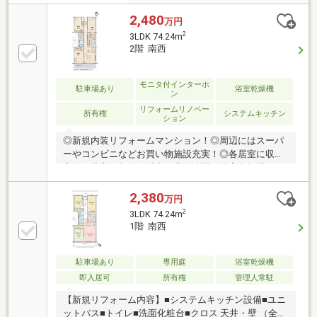
2,480
万円
2
3LDK 74.24m
2階 南西
モニタ付インターホ
駐車場あり
浴室乾燥機
ン
リフォームリノベー
所有権
システムキッチン
ション
◎新規内装リフォームマンション！◎周辺にはスーパ
ーやコンビニなどお買い物施設充実！◎各居室に収納
完備！豊富な収納が魅力！◎食洗機や浴室乾燥機など
設備充実！◎LDKは家具を置いてもゆとりある広さ！
家族団らんの時間をゆったり過ごすことができます
2,380
万円
ね！【リフォーム内容】・システムキッチン交換・ユ
2
3LDK 74.24m
ニットバス交換・洗面化粧台交換・トイレ交換・床
1階 南西
材、クロス、建具交換・ダウンライト、照明器具設
置・ハウスクリーニングなど
駐車場あり
専用庭
浴室乾燥機
即入居可
所有権
管理人常駐
【新規リフォーム内容】■システムキッチン設備■ユニ
ットバス■トイレ■洗面化粧台■クロス 天井・壁 （全