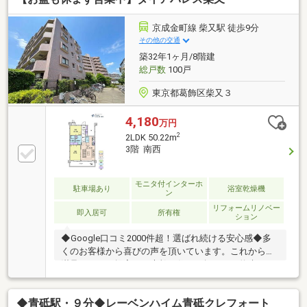
替・専有部内給排水管一部更新・ハウスクリーニング
■宅配ボックスあり■長期修繕計画有■オートロック
京成金町線 柴又駅 徒歩9分
その他の交通
築32年1ヶ月/8階建
総戸数
100戸
東京都葛飾区柴又３
4,180
万円
2
2LDK 50.22m
3階 南西
モニタ付インターホ
駐車場あり
浴室乾燥機
ン
リフォームリノベー
即入居可
所有権
ション
◆Google口コミ2000件超！選ばれ続ける安心感◆多
くのお客様から喜びの声を頂いています。これからも
満足されるご提案で、素敵な住まい探しをお約束しま
す。◆購入はゴールではなく幸せな未来へのスタート
◆住み始めてからの不安や悩みも、TOHO HOUSE
◆青砥駅・９分◆レーベンハイム青砥クレフォート
CLUBが将来サポート。お客様一人ひとりの安心を守る