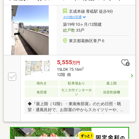
ため、いつもずっと人生に寄り添い、豊かな未来を支
え続けます。◆ローン相談大歓迎！頭金0円からの購
京成本線 青砥駅 徒歩9分
入も可能◆将来のライフイベントを見据え、無理のな
その他の交通
い資金計画をプロがアドバイス。お問合せは【資料請
築19年10ヶ月/12階建
求】又は【フリーダイヤル】へお気軽にお問い合わせ
総戸数
35戸
ください。
東京都葛飾区青戸６
5,555
万円
2
1SLDK 75.16m
12階 南
南向き
駐車場あり
最上階
モニタ付インターホ
角部屋
浴室乾燥機
ン
◆『最上階（12階）・東南角部屋』のため日照・眺
望・通風良好で、お部屋の中からスカイツリーや、煌
びやかな夜景・花火大会が楽しめます◆『75㎡超・１
（２）SLDK＋WIC＋ロフト』のゆったりとした贅沢な
間取り◆「吹抜け」のある大空間が広がるリビングダ
イニングは、温かな陽射しが注ぎ、明るく開放感に溢