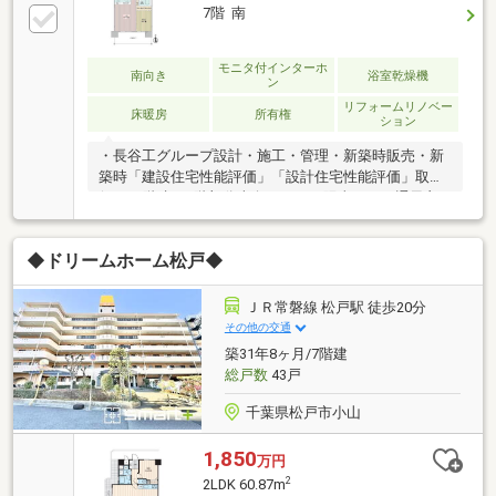
7階 南
モニタ付インターホ
南向き
浴室乾燥機
ン
リフォームリノベー
床暖房
所有権
ション
・長谷工グループ設計・施工・管理・新築時販売・新
築時「建設住宅性能評価」「設計住宅性能評価」取
得・11階建て7階部分南向きにつき陽当たり、通風良
好・バルコニーから東京スカイツリー望む ※天候に
よる・レイアウトがしやすいアウトフレーム工法採
◆ドリームホーム松戸◆
用・家事の負担を軽減する生ゴミ処理機「ディスポー
ザー」付き・断熱性や気密性の高い全居室「ペアガラ
ス」採用・不在時にも荷物が受け取れる宅配ＢＯＸ有
ＪＲ常磐線 松戸駅 徒歩20分
【新規リノベーション内容】2026年9月完成予定・キ
その他の交通
ッチン、トイレ、浴室交換・フローリング、クロス貼
築31年8ヶ月/7階建
替 等※内装工事完了前につき、仕様や工事内容が予
総戸数
43戸
告なしに変更になる場合有
千葉県松戸市小山
1,850
万円
2
2LDK 60.87m