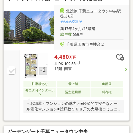
後)▼設備・ディスポーザー・浴室乾燥機・オートロッ
ク▼周辺環境・リブレ京成新柴又店 徒歩3分(約
北総線 千葉ニュータウン中央駅
230m)・区立上小岩第二小学校 徒歩5分(約400m)■ ご
徒歩6分
希望の住まい探しをお手伝いします ━━━━━・・・
その他の交通
物件の詳細・ご相談はお気軽にお問い合わせくださ
築17年4ヶ月/13階建
い。
総戸数
568戸
千葉県印西市戸神台２
4,480
万円
2
4LDK 109.58m
13階 南東
駐車場あり
最上階
角部屋
モニタ付インターホ
浴室乾燥機
所有権
ン
＜お部屋・マンションの魅力＞■経済的で安全なオー
ル電化マンション■総戸数５６８戸の大規模コミュニ
ティ■自走式駐車場１００％設置■スカイバルコニー付
き■２４時間ゴミ出し可能■１６２０サイズのユニット
バス・換気もしやすい窓付き■家事の心配がない「IH
ガーデンゲート千葉ニュータウン中央
クッキングヒーター」■生ごみの処理も楽な「ディス