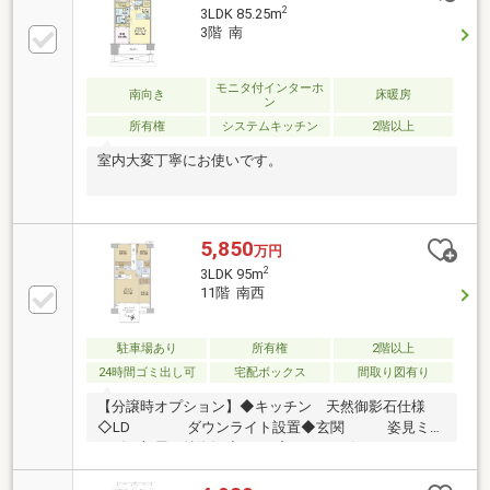
■LD壁一面エコカラット■LDダウンライト設置■全室フ
2
3LDK 85.25m
ローリングコーティング施工■バルコニーにスロップ
3階 南
シンク有り■ペット飼育可（飼育細則有り）■北総線・
成田スカイアクセス線「千葉ニュータウン中央」駅
徒歩５分 その他月額 テレビ共視聴利用料528円 イ
モニタ付インターホ
南向き
床暖房
ン
ンターネット使用料1122円
所有権
システムキッチン
2階以上
室内大変丁寧にお使いです。
5,850
万円
2
3LDK 95m
11階 南西
駐車場あり
所有権
2階以上
24時間ゴミ出し可
宅配ボックス
間取り図有り
【分譲時オプション】◆キッチン 天然御影石仕様
◇LD ダウンライト設置◆玄関 姿見ミラ
ー《お部屋の特徴》◆オープンエアリビングバルコニ
ー（約10.0帖）◇広々としたLDK（約21.9帖）◆天井
の高さを生かせるようにダウンライト照明を設置（LD