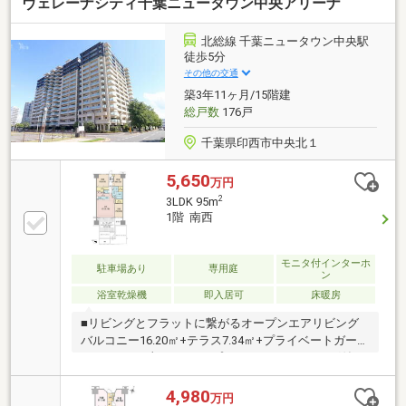
ヴェレーナシティ千葉ニュータウン中央アリーナ
ン新規設置（LDK）ほか・アウトフレーム工法採用。
柱の出っ張りが少なく、家具配置がしやすい設計で
す。・ペット飼育可能（飼育細則あり）・安心のTVモ
北総線 千葉ニュータウン中央駅
ニター付オートロック・不在時に便利な宅配ボック
徒歩5分
ス・雨の日のお洗濯にも便利な浴室換気乾燥機・遮音
その他の交通
性、安全性、メンテナンス性に配慮した二重床・二重
築3年11ヶ月/15階建
天井
総戸数
176戸
千葉県印西市中央北１
5,650
万円
2
3LDK 95m
1階 南西
モニタ付インターホ
駐車場あり
専用庭
ン
浴室乾燥機
即入居可
床暖房
■リビングとフラットに繋がるオープンエアリビング
バルコニー16.20㎡+テラス7.34㎡+プライベートガーデ
ン5.49㎡（月額160円）■プライベートパーキング付き
（月額5000円）■LDK約21.9帖 各居室にWIC（3か
所）■キッチン天板 御影石■キッチンカップボード
4,980
万円