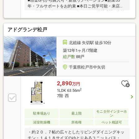
■頭金0円から購入可・新規リノベーション■創業55
年・フルサポートをお約束 ■本日ご見学可能・来店不
要■現地にて全てサポート致します■ □隙間時間で内覧
OK□
アドグランデ松戸
北総線 矢切駅 徒歩10分
築12年1ヶ月/7階建
総戸数
88戸
千葉県松戸市中矢切
2,890
万円
2
1LDK 63.56m
7階 西
モニタ付インターホ
駐車場あり
最上階
ン
浴室乾燥機
所有権
ペット相談可
・約２０．７帖の広々としたリビングダイニングキッ
チン・１４１８サイズのゆとりあるユニットバス・ウ