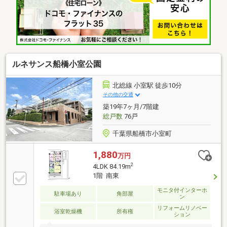
れます◆令和2年7月に一部リフォーム工事（クロス・
CF張替え等）実施◆「青砥駅徒歩9分」の通勤・通
学・買物に便利な好立地◆小・中学校や公園、病院も
近く、『子育て』にも最適な住環境◆自然を身近に感
じることができ、「成田空港」へのアクセスも楽々可
能～是非『実際の目』でご確認ください！！～
ルネサンス船橋小室公園
北総線 小室駅 徒歩10分
その他の交通
築19年7ヶ月/7階建
総戸数
76戸
千葉県船橋市小室町
1,880
万円
2
4LDK 84.19m
1階 南東
モニタ付インターホ
駐車場あり
角部屋
ン
リフォームリノベー
浴室乾燥機
所有権
ション