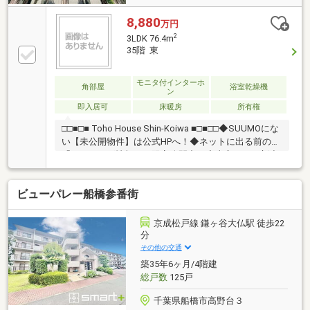
8,880
万円
2
3LDK 76.4m
35階 東
モニタ付インターホ
角部屋
浴室乾燥機
ン
即入居可
床暖房
所有権
□□■□■ Toho House Shin-Koiwa ■□■□□◆SUUMOにな
い【未公開物件】は公式HPへ！◆ネットに出る前の
「フライング情報」を限定公開中！◆東宝ハウス新小
岩が選ばれる3つの理由◆①【業界最低水準の提携住
宅ローン】優遇金利＆各種手数料0円！独自審査でロ
ビューパレー船橋参番街
ーンに強い！②【未来カレンダー】専用ソフトで将来
の資金計画を無料シミュレーション。③【ご購入後の
生涯サポート】売って終わりではなく、お引渡し後も
京成松戸線 鎌ヶ谷大仏駅 徒歩22
一生涯お守りします。◆HPにて【写真付きお客様の
分
声】1400件以上公開中！◆お問合せは【資料請求】又
その他の交通
は【 0120-104-581 】まで！
築35年6ヶ月/4階建
総戸数
125戸
千葉県船橋市高野台３