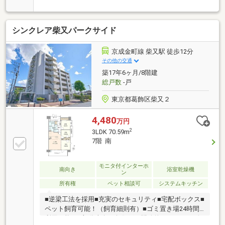
0.68％）(2)住宅ローンの知識が豊富でローンに強い～
(3)ライフプランナーとの打合せが出来る～（無料）～
【今のお客様のご状況をお聞かせください】～◆毎月
シンクレア柴又パークサイド
支払う住居費って自分達はいくらなら大丈夫かな。◆
歳を重ねてもずっと安心して暮らせる場所がいい！◆
購入はしたいけど、手続きとか税金とか色々心配。期
京成金町線 柴又駅 徒歩12分
待も大きい反面、悩みや不安も多いと思います。不動
その他の交通
産売買専門店でお客様と一緒に悩んできた数が多い私
築17年6ヶ月/8階建
達だから解決出来る問題があります。
総戸数
-戸
東京都葛飾区柴又２
4,480
万円
2
3LDK 70.59m
7階 南
モニタ付インターホ
南向き
浴室乾燥機
ン
所有権
ペット相談可
システムキッチン
■逆梁工法を採用■充実のセキュリティ■宅配ボックス■
ペット飼育可能！（飼育細則有）■ゴミ置き場24時間
利用可能■7F部分南向き角住戸 開放的なパノラマビ