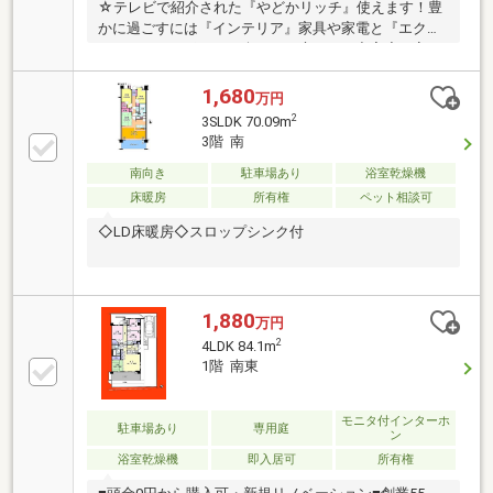
☆テレビで紹介された『やどかリッチ』使えます！豊
かに過ごすには『インテリア』家具や家電と『エクス
テリア』カーポートや楽しめる庭、この充実度で変わ
ってきます。これらを一括で購入でき、その代金を住
宅ローンに組み込むことが可能なサービス、それがや
1,680
万円
どかリッチです。◆頭金０円でもＯＫ！(諸経費含む）
2
3SLDK 70.09m
◆アフターサービス充実♪「どこの銀行がいいの？疾
3階 南
病って何？ローン組めるかな？」わからないことが多
い家探しを丁寧にご説明致します♪物件の探し方、ロ
南向き
駐車場あり
浴室乾燥機
ーンの組み方、知らないと損する税金のこと等トータ
床暖房
所有権
ペット相談可
ルでサポート致します！
◇LD床暖房◇スロップシンク付
1,880
万円
2
4LDK 84.1m
1階 南東
モニタ付インターホ
駐車場あり
専用庭
ン
浴室乾燥機
即入居可
所有権