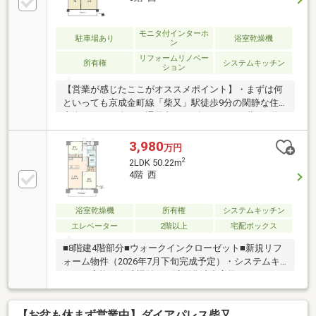
モニタ付インターホ
駐車場あり
浴室乾燥機
ン
リフォームリノベー
所有権
システムキッチン
ション
【営業が感じたここがオススメポイント】・まずは何
といっても京成金町線「柴又」駅徒歩9分の閑静な住
宅街に佇む日当たり通風良好なダイアパレス柴又4階
のご紹介・京成押上線「京成高砂」駅、JR常磐緩行線
「金町」駅も利用できる3駅3線利用可能な便利な立地
3,980
万円
です・フルリノベーション工事完了！いつでもご見学
2
2LDK 50.22m
いただけます・総戸数100戸の大規模マンション！管
4階 西
理費・修繕費が安く抑えられるのもポイントです・各
お部屋の広さは十分に確保しており、ウォークインク
ローゼットなど収納スペースは充実・リビングフロア
浴室乾燥機
所有権
システムキッチン
は11帖超えの家具の配置がしやすい広々空間・食洗器
エレベーター
2階以上
宅配ボックス
付きシステムキッチンや浴室乾燥機など住宅設備は充
■8階建4階部分■ウォークインクローゼット■新規リフ
実
ォーム物件（2026年7月下旬完成予定）・システムキ
ッチン交換（食洗機付）・洗面化粧台交換・ユニット
バス交換（浴室乾燥機付）・給湯器交換（追焚付）・
トイレ交換・洗濯パン交換・照明器具交換・建具交
【お盆も休まず営業中】ダイアパレス柴又
換・フローリング貼替・フロアタイル貼替・クロス貼