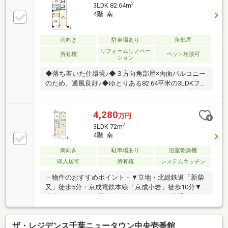
2
3LDK 82.64m
4階 南
南向き
駐車場あり
角部屋
リフォームリノベー
所有権
ペット相談可
ション
◆落ち着いた住環境♪◆３方向角部屋×両面バルコニー
のため、通風良好♪◆ゆとりある82.64平米の3LDKファ
ミリータイプ♪◆ペットと一緒に暮らせます（細則あ
り）♪【株式会社リビングライフ】創業35年の信頼で
未公開情報多数のリビングライフがご紹介します。宅
4,280
万円
建士×FP×住宅ローンアドバイザーの資格を併せ持つ
2
3LDK 72m
『ライフ・エキスパート・プランナー』がお客様の老
4階 南
後も見据えたライフプランを無料作成。お気軽にご相
談下さい！☆物件のお問合せは〈0120-502-278〉☆
南向き
駐車場あり
浴室乾燥機
即入居可
所有権
システムキッチン
－物件のおすすめポイント－▼立地・北総鉄道「新柴
又」徒歩5分・京成電鉄本線「京成小岩」徒歩10分▼
特徴・キッチンは壁付け型、カウンター・勝手口付・
LD横に足を伸ばしてくつろげる和室有・洗面室は
2WAY仕様、家事動線良好・WIC等、室内随所に収納
ザ・レジデンス千葉ニュータウン中央壱番館
有・南向きバルコニー付・即お引渡し可(残金精算