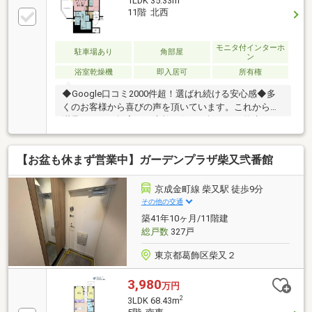
1LDK 35.33m
11階 北西
モニタ付インターホ
駐車場あり
角部屋
ン
浴室乾燥機
即入居可
所有権
◆Google口コミ2000件超！選ばれ続ける安心感◆多
くのお客様から喜びの声を頂いています。これからも
満足されるご提案で、素敵な住まい探しをお約束しま
す。◆購入はゴールではなく幸せな未来へのスタート
◆住み始めてからの不安や悩みも、TOHO HOUSE
【お盆も休まず営業中】ガーデンプラザ柴又弐番館
CLUBが将来サポート。お客様一人ひとりの安心を守る
ため、いつもずっと人生に寄り添い、豊かな未来を支
え続けます。◆ローン相談大歓迎！頭金0円からの購
京成金町線 柴又駅 徒歩9分
入も可能◆将来のライフイベントを見据え、無理のな
その他の交通
い資金計画をプロがアドバイス。お問合せは【資料請
築41年10ヶ月/11階建
求】又は【フリーダイヤル】へお気軽にお問い合わせ
総戸数
327戸
ください。
東京都葛飾区柴又２
3,980
万円
2
3LDK 68.43m