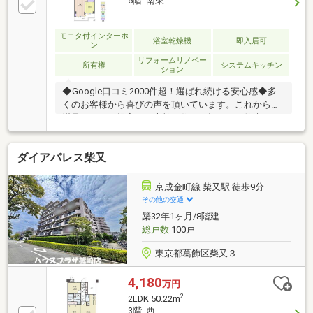
5階 南東
モニタ付インターホ
浴室乾燥機
即入居可
ン
リフォームリノベー
所有権
システムキッチン
ション
◆Google口コミ2000件超！選ばれ続ける安心感◆多
くのお客様から喜びの声を頂いています。これからも
満足されるご提案で、素敵な住まい探しをお約束しま
す。◆購入はゴールではなく幸せな未来へのスタート
◆住み始めてからの不安や悩みも、TOHO HOUSE
ダイアパレス柴又
CLUBが将来サポート。お客様一人ひとりの安心を守る
ため、いつもずっと人生に寄り添い、豊かな未来を支
え続けます。◆ローン相談大歓迎！頭金0円からの購
京成金町線 柴又駅 徒歩9分
入も可能◆将来のライフイベントを見据え、無理のな
その他の交通
い資金計画をプロがアドバイス。お問合せは【資料請
築32年1ヶ月/8階建
求】又は【フリーダイヤル】へお気軽にお問い合わせ
総戸数
100戸
ください。
東京都葛飾区柴又３
4,180
万円
2
2LDK 50.22m
3階 西