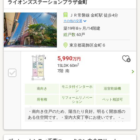
ライオンズステーションプラザ金町
ＪＲ常磐線 金町駅 徒歩4分
その他の交通
築19年8ヶ月/14階建
総戸数
63戸
東京都葛飾区金町６
5,990
万円
2
1SLDK 60m
7階 南
モニタ付インターホ
南向き
浴室乾燥機
ン
リフォームリノベー
所有権
ペット相談可
ション
・南向き住戸のため、陽当たり良好。明るく開放感の
ある住空間です。・室内大変丁寧にお使いです。・リ
フォーム履歴あり（2020年3月実施） 洗面化粧台交
換、トイレ交換、全フローリング張替、全クロス貼
替、洗濯機用防水パン交換、ガス給湯器交換、エアコ