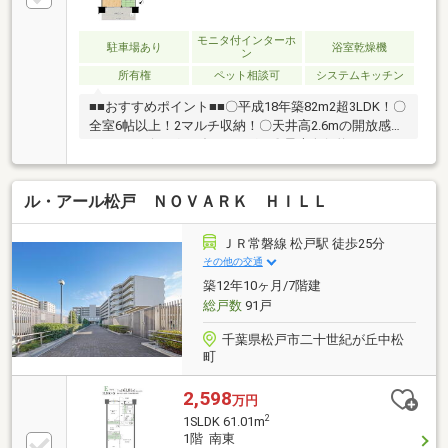
モニタ付インターホ
駐車場あり
浴室乾燥機
ン
所有権
ペット相談可
システムキッチン
■■おすすめポイント■■〇平成18年築82m2超3LDK！〇
全室6帖以上！2マルチ収納！〇天井高2.6mの開放感あ
ふれるリビング・ダイニング！〇最大奥行約2.5mの
Kingsバルコニー！〇大切なペットとお引越し！ペッ
ト飼育可能なマンションです！〇「浅間台」バス停徒
ル・アール松戸 ＮＯＶＡＲＫ ＨＩＬＬ
歩約1分！常磐線「松戸」駅まで約8分！〇都内へのア
クセスにも便利な立地！■■周辺環境■■■柿ノ木台小学
校 約1100ｍ（徒歩約14分）■第二中学校 約400ｍ
ＪＲ常磐線 松戸駅 徒歩25分
（徒歩約5分）■常磐線「松戸」駅 約2200m（徒歩約
その他の交通
28分） (バス利用の場合：バス約8分 京成バス「浅間
築12年10ヶ月/7階建
台」停 徒歩約1分)
総戸数
91戸
千葉県松戸市二十世紀が丘中松
町
2,598
万円
2
1SLDK 61.01m
1階 南東