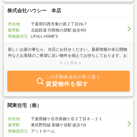
株式会社ハウシー 本店
所在地
千葉県印西市東の原２丁目26-7
最寄駅
北総鉄道 印西牧の原駅 徒歩9分
情報提供元
LIFULL HOME'S
新しいお家の事なら、当店にお任せください。最新情報や未公開物
件などお客様のご希望に近い物件を揃えてお待ちしております。お
問い合わせは、お気軽に。年中無休のハウシーをこれからも宜しく
もっと見る
お願いいたします。
この不動産会社が取り扱う
賃貸物件を探す
関東住宅（株）
所在地
千葉県鎌ケ谷市新鎌ケ谷２丁目８－２１
最寄駅
東武野田線 新鎌ケ谷駅 徒歩1分
情報提供元
アットホーム