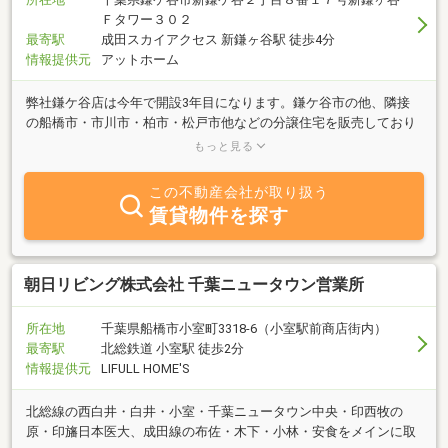
Ｆタワー３０２
最寄駅
成田スカイアクセス 新鎌ヶ谷駅 徒歩4分
情報提供元
アットホーム
弊社鎌ケ谷店は今年で開設3年目になります。鎌ケ谷市の他、隣接
の船橋市・市川市・柏市・松戸市他などの分譲住宅を販売しており
ます。長期優良住宅・ZEH水準を上回る断熱等級6・耐震等級最高ラ
もっと見る
ンクの3の高品質な住宅を提供しております。
この不動産会社が取り扱う
賃貸物件を探す
朝日リビング株式会社 千葉ニュータウン営業所
所在地
千葉県船橋市小室町3318-6（小室駅前商店街内）
最寄駅
北総鉄道 小室駅 徒歩2分
情報提供元
LIFULL HOME'S
北総線の西白井・白井・小室・千葉ニュータウン中央・印西牧の
原・印旛日本医大、成田線の布佐・木下・小林・安食をメインに取