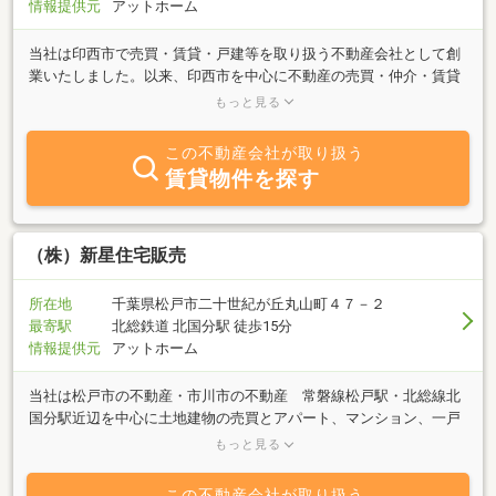
情報提供元
アットホーム
当社は印西市で売買・賃貸・戸建等を取り扱う不動産会社として創
業いたしました。以来、印西市を中心に不動産の売買・仲介・賃貸
の管理・コンサルティング等を行っております。土地・住宅を売り
もっと見る
たい又は貸したい、賃貸住宅・店舗を探している等些細な事でも構
いません。ご相談・ご質問など御座いましたら、お気軽にお問い合
この不動産会社が取り扱う
わせ下さいませ。皆様のご来店をスタッフ一同心よりお待ちしてお
賃貸物件を探す
ります。
（株）新星住宅販売
所在地
千葉県松戸市二十世紀が丘丸山町４７－２
最寄駅
北総鉄道 北国分駅 徒歩15分
情報提供元
アットホーム
当社は松戸市の不動産・市川市の不動産 常磐線松戸駅・北総線北
国分駅近辺を中心に土地建物の売買とアパート、マンション、一戸
建て賃貸・管理を取り扱っております。「売りたい」 「買いた
もっと見る
い」 「借りたい」 「貸したい」ご希望の方、又 不動産に関す
ることなら何でもお気軽にご相談下さい。地元に精通した情報と経
この不動産会社が取り扱う