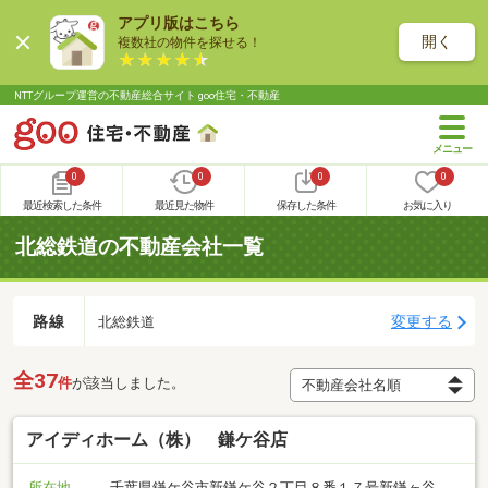
アプリ版はこちら
開く
複数社の物件を探せる！
NTTグループ運営の不動産総合サイト goo住宅・不動産
0
0
0
0
最近検索した条件
最近見た物件
保存した条件
お気に入り
北総鉄道の不動産会社一覧
路線
変更する
北総鉄道
全37
件
が該当しました。
アイディホーム（株） 鎌ケ谷店
所在地
千葉県鎌ケ谷市新鎌ケ谷２丁目８番１７号新鎌ヶ谷