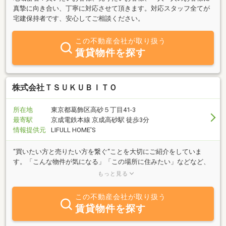
真摯に向き合い、丁寧に対応させて頂きます。対応スタッフ全てが
宅建保持者です、安心してご相談ください。
この不動産会社が取り扱う
賃貸物件を探す
株式会社ＴＳＵＫＵＢＩＴＯ
所在地
東京都葛飾区高砂５丁目41-3
最寄駅
京成電鉄本線 京成高砂駅 徒歩3分
情報提供元
LIFULL HOME'S
“買いたい方と売りたい方を繋ぐ“ことを大切にご紹介をしていま
す。「こんな物件が気になる」「この場所に住みたい」などなど、
ご相談も承ります！お客様の物件選びをぜひ当社にお任せください
もっと見る
ませ！
この不動産会社が取り扱う
賃貸物件を探す