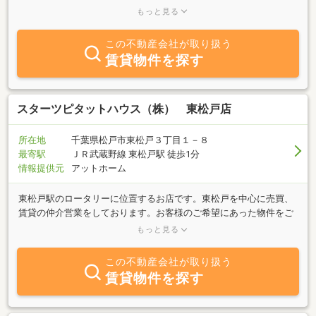
ております。賃貸・売買から土地の有効活用まで、不動産に関する
もっと見る
どんなご相談にも親身になって対応させていただきます。
この不動産会社が取り扱う
賃貸物件を探す
スターツピタットハウス（株） 東松戸店
所在地
千葉県松戸市東松戸３丁目１－８
最寄駅
ＪＲ武蔵野線 東松戸駅 徒歩1分
情報提供元
アットホーム
東松戸駅のロータリーに位置するお店です。東松戸を中心に売買、
賃貸の仲介営業をしております。お客様のご希望にあった物件をご
紹介できるように、精一杯頑張りますので、是非一度ご来店くださ
もっと見る
いませ。スタッフ一同心よりお待ち申し上げております。(※ご来店
の際は事前のご予約を頂ければスムーズにご対応できます。）
この不動産会社が取り扱う
賃貸物件を探す