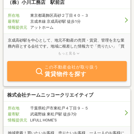
（株）小川工務店 駅前店
所在地
東京都葛飾区高砂２丁目４０－３
最寄駅
京成本線 京成高砂駅 徒歩1分
情報提供元
アットホーム
京成高砂駅を中心として、地元不動産の売買・賃貸、管理を主な業
務内容とする会社です。地域に根差した情報力で「売りたい」「買
いたい」「借りたい」など、不動産の事ならどんな些細な事でも当
もっと見る
社スタッフがお客様の立場に立って物件探しのお手伝いを致しま
す。当社は気軽に立寄ることのできる"街の不動産屋”を目指してお
この不動産会社が取り扱う
ります。住まい探しのことなら何でもご相談下さい！
賃貸物件を探す
株式会社チームニッコークリエイティブ
所在地
千葉県松戸市東松戸４丁目９－５
最寄駅
武蔵野線 東松戸駅 徒歩7分
情報提供元
LIFULL HOME'S
地域密着！買いたいお客様、売りたいお客様、一人一人のお客様に