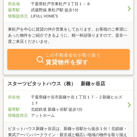
所在地
千葉県松戸市東松戸３丁目１－８
最寄駅
武蔵野線 東松戸駅 徒歩1分
情報提供元
LIFULL HOME'S
東松戸を中心に賃貸の仲介営業をしております。お客様のご希望に
あった物件をご紹介できるように、精一杯頑張りますので、是非一
度ご来店くださいませ。
この不動産会社が取り扱う
賃貸物件を探す
スターツピタットハウス（株） 新鎌ヶ谷店
所在地
千葉県鎌ケ谷市新鎌ケ谷１丁目１７－２新鎌ヒルズ
１Ｆ
最寄駅
北総鉄道 新鎌ヶ谷駅 徒歩1分
情報提供元
アットホーム
ピタットハウス新鎌ヶ谷店は、新鎌ヶ谷駅から徒歩１分！北総線・
東武アーバンパークライン・新京成と幅広い地域の物件を取り揃え