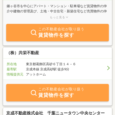
鎌ヶ谷市を中心にアパート・マンション・駐車場など賃貸物件の仲
介や建物の管理及び、土地・中古住宅・新築住宅など売買物件の仲
介、新築住宅の分譲販売を行っています。「借りたい」「貸した
もっと見る
い」「買いたい」「売りたい」などのご質問は何でもご相談下さ
い。当社ではお客様のご要望にお応えできる様色々な物件を取り揃
この不動産会社が取り扱う
えています。又、メールなどでのお部屋探しも受け付けていますの
賃貸物件を探す
で、お忙しくて来店できない方や遠方にお住まいの方でもお気軽に
お問合せ下さい。社員一同心より皆様のご来店をお待ちしておりま
す。
（株）共栄不動産
所在地
東京都葛飾区高砂６丁目１４－６
最寄駅
京成本線 京成高砂駅 徒歩9分
情報提供元
アットホーム
この不動産会社が取り扱う
賃貸物件を探す
京成不動産株式会社 千葉ニュータウン中央センター