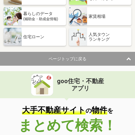
暮らしのデータ
家賃相場
(補助金・助成金情報)
人気タウン
住宅ローン
ランキング
ページトップに戻る
goo住宅・不動産
アプリ
大手不動産サイト
物件
の
を
まとめて検索！