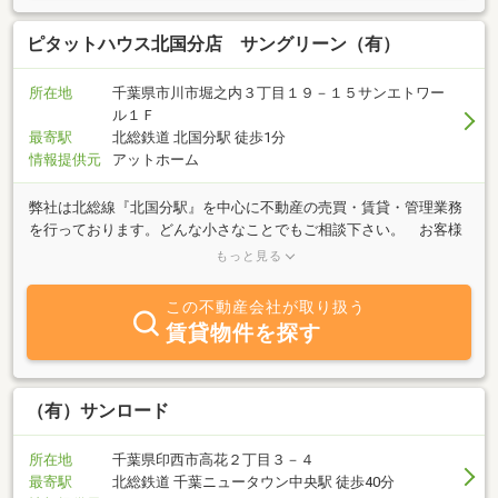
ピタットハウス北国分店 サングリーン（有）
所在地
千葉県市川市堀之内３丁目１９－１５サンエトワー
ル１Ｆ
最寄駅
北総鉄道 北国分駅 徒歩1分
情報提供元
アットホーム
弊社は北総線『北国分駅』を中心に不動産の売買・賃貸・管理業務
を行っております。どんな小さなことでもご相談下さい。 お客様
のご希望に合う物件を親切・丁寧にご紹介させていただきます。
もっと見る
内見希望の際はお気軽にメール・電話等でお問合せください。 皆
様のご来店をスタッフ一同心よりお待ちしております。
この不動産会社が取り扱う
賃貸物件を探す
（有）サンロード
所在地
千葉県印西市高花２丁目３－４
最寄駅
北総鉄道 千葉ニュータウン中央駅 徒歩40分