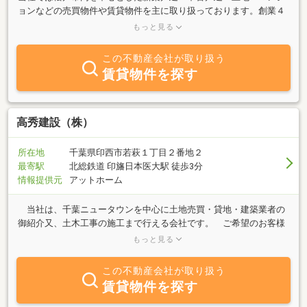
ョンなどの売買物件や賃貸物件を主に取り扱っております。創業４
０年になる情報量を駆使して、お住まい探しのお手伝いを全力でサ
もっと見る
ポートさせていただきます。 まずはお気軽にお問い合わせくだ
さい。
この不動産会社が取り扱う
賃貸物件を探す
高秀建設（株）
所在地
千葉県印西市若萩１丁目２番地２
最寄駅
北総鉄道 印旛日本医大駅 徒歩3分
情報提供元
アットホーム
当社は、千葉ニュータウンを中心に土地売買・貸地・建築業者の
御紹介又、土木工事の施工まで行える会社です。 ご希望のお客様
は「不動産・土木工事」の事なら、お気軽に御相談下さい。お客様
もっと見る
のご希望を社員一丸となり、スピーディーに対応して参ります。
この不動産会社が取り扱う
賃貸物件を探す