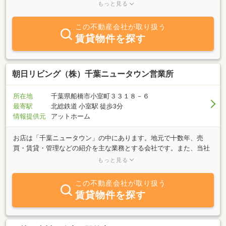
り扱っています。情報の量・質ときめ細かい対応を心がけていま
もっと見る
す。
この不動産会社が取り扱う
賃貸物件を探す
朝日リビング（株）千葉ニュータウン営業所
所在地
千葉県船橋市小室町３３１８－６
最寄駅
北総鉄道 小室駅 徒歩3分
情報提供元
アットホーム
お店は「千葉ニュータウン」の中にあります。地元で十数年、売
買・賃貸・管理などの紹介を主な業務とする会社です。また、当社
発行の千葉ニュータウン情報誌「アリス」も地域の皆様に大変ご好
もっと見る
評頂いております。「売りたい」、「買いたい」、「貸したい」、
「借りたい」ご希望の方、「千葉ニュータウンに関する質問」、
この不動産会社が取り扱う
「不動産全般に関する質問」等、豊富な情報力でスピーディーな対
賃貸物件を探す
応を心がけておりますので、何でもご相談ください！！