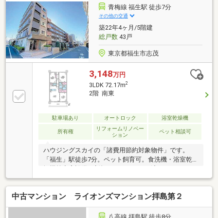
青梅線 福生駅 徒歩7分
その他の交通
築22年4ヶ月/5階建
総戸数
43戸
東京都福生市志茂
3,148
万円
2
3LDK 72.17m
2階 南東
駐車場あり
オートロック
浴室乾燥機
リフォームリノベー
所有権
ペット相談可
ション
ハウジングスカイの「諸費用節約対象物件」です。
「福生」駅徒歩7分。ペット飼育可。食洗機・浴室乾
燥機等充実設備。新規リノベーション済み。
中古マンション ライオンズマンション拝島第２
八高線 拝島駅 徒歩8分