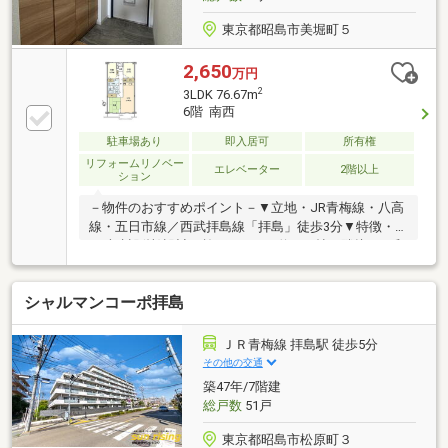
東京都昭島市美堀町５
2,650
万円
2
3LDK 76.67m
6階 南西
駐車場あり
即入居可
所有権
リフォームリノベー
エレベーター
2階以上
ション
－物件のおすすめポイント－▼立地・JR青梅線・八高
線・五日市線／西武拝島線「拝島」徒歩3分▼特徴・
西武建設(株)設計・施工・LDKは約14.2帖、隣接する和
室と一体利用も可能・住空間を広く活用可能な壁付型
キッチンを採用・2室に面する南西向きバルコニー有
シャルマンコーポ拝島
▼2026年7月末室内リフォーム完了【新規交換】キッ
チン、浴室、洗面化粧台、畳【その他】フローリング
新規上貼り、全壁紙張替え 他▼周辺環境・ファミリー
ＪＲ青梅線 拝島駅 徒歩5分
マート西武拝島店 徒歩3分(約210m)■ ご希望の住まい
その他の交通
探しをお手伝いします ━━━━━・・・物件の詳細・
築47年/7階建
ご相談はお気軽にお問い合わせください。
総戸数
51戸
東京都昭島市松原町３