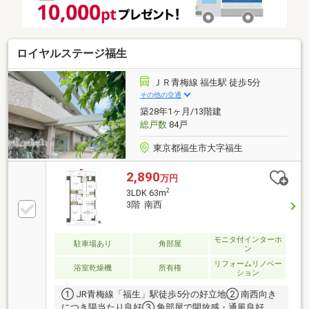
ちしております♪
ロイヤルステージ福生
ＪＲ青梅線 福生駅 徒歩5分
その他の交通
築28年1ヶ月/13階建
総戸数
84戸
東京都福生市大字福生
2,890
万円
2
3LDK 63m
3階 南西
モニタ付インターホ
駐車場あり
角部屋
ン
リフォームリノベー
浴室乾燥機
所有権
ション
① JR青梅線「福生」駅徒歩5分の好立地② 南西向き
につき陽当たり良好③ 角部屋で開放感・通風良好④