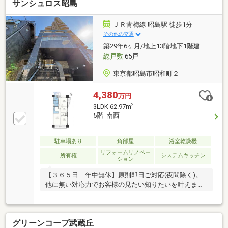
サンシュロス昭島
ＪＲ青梅線 昭島駅 徒歩1分
その他の交通
築29年6ヶ月/地上13階地下1階建
総戸数
65戸
東京都昭島市昭和町２
4,380
万円
2
3LDK 62.97m
5階 南西
駐車場あり
角部屋
浴室乾燥機
リフォームリノベー
所有権
システムキッチン
ション
【３６５日 年中無休】原則即日ご対応(夜間除く)。
他に無い対応力でお客様の見たい知りたいを叶えま
す。【住宅ローンに強い！】常時20行以上の金融機関
と取引有り。お客様に合わせて適切なプランをご提案
させて頂きます。
グリーンコープ武蔵丘