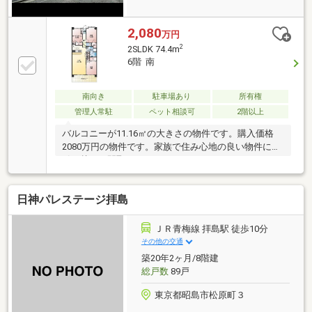
2,080
万円
2
2SLDK 74.4m
6階 南
南向き
駐車場あり
所有権
管理人常駐
ペット相談可
2階以上
バルコニーが11.16㎡の大きさの物件です。購入価格
2080万円の物件です。家族で住み心地の良い物件にお
引っ越し、間取りは2SLDKです。もとからエアコンが
付いていますので、快適な室温にすることができま
す。友人が集まれる広さを持つ、12帖以上のLDKとな
日神パレステージ拝島
っております。立地条件の良い中古マンションは生活
の質を高めてくれます。74.4平米程の専有面積でスペ
ースも十分。
ＪＲ青梅線 拝島駅 徒歩10分
その他の交通
築20年2ヶ月/8階建
総戸数
89戸
東京都昭島市松原町３