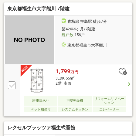
全・楽しい】と感じていただけるよう全力でサポート
東京都福生市大字熊川 7階建
します！◆お客様が本当に「知りたいこと」を正直に
お伝えします！物件の良い点・注意点を正直にご説
明、融資可能額や返済計画も明確にご案内。将来のロ
青梅線 拝島駅 徒歩7分
ーン残債を見える化し、金利上昇を考慮したライフプ
築42年6ヶ月/7階建
ランをご提案。理想の暮らしを叶える住まいをご紹介
総戸数
156戸
します！【資料請求】、【見学予約】ボタンをクリッ
ク、【042-524-8898】までお気軽にご連絡ください！
東京都福生市大字熊川
1,799
万円
2
3LDK 66m
2階 南西
リフォームリノベー
駐車場あり
浴室乾燥機
ション
ペット相談可
システムキッチン
エレベーター
レクセルプラッツァ福生弐番館