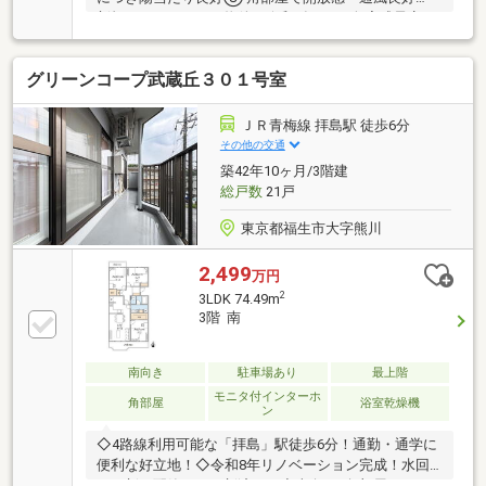
新規リノベーション物件（令和8年8月下旬完成予定）
⑤ 家族で暮らしやすい3LDK・63.00㎡⑥ ペット飼育
可能（細則あり）⑦ リビング約12帖で家具配置もし
グリーンコープ武蔵丘３０１号室
やすい間取り⑧ スーパー・コンビニ・小中学校が徒
歩圏内⑨ オートロック・エレベーター完備⑩ 管理体
制良好で安心して暮らせるマンション
ＪＲ青梅線 拝島駅 徒歩6分
その他の交通
築42年10ヶ月/3階建
総戸数
21戸
東京都福生市大字熊川
2,499
万円
2
3LDK 74.49m
3階 南
南向き
駐車場あり
最上階
モニタ付インターホ
角部屋
浴室乾燥機
ン
◇4路線利用可能な「拝島」駅徒歩6分！通勤・通学に
便利な好立地！◇令和8年リノベーション完成！水回
り一新＆配管まで更新済み！◇南向き×角部屋につき