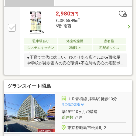
2,980
万円
2
3LDK 66.49m
5階 南西
駐車場あり
浴室乾燥機
所有権
システムキッチン
2階以上
宅配ボックス
●子育て世代に嬉しい、ゆとりある広々3LDK●西松屋
や学校が徒歩圏内の安心環境●不在時も安心の宅配ボ
ックス付きマンション●室内コンディション良好、そ
のままお住まい可能●ぜひ一度ご体感ください！内覧
大歓迎資料請求は左下のオレンジ色『資料請求』をク
グランスイート昭島
リック。直接のお問い合わせはフリーダイヤル0800-
811-6989まで。（スマートフォンの方は右下の青色
『電話で問い合わせ』をクリック）
ＪＲ青梅線 拝島駅 徒歩13分
その他の交通
築19年10ヶ月/9階建
総戸数
74戸
東京都昭島市松原町２