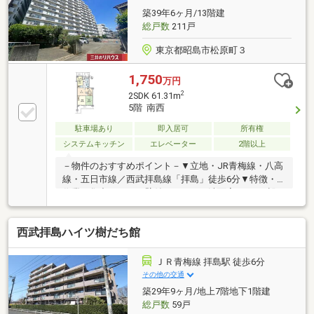
築39年6ヶ月/13階建
総戸数
211戸
東京都昭島市松原町３
1,750
万円
2
2SDK 61.31m
5階 南西
駐車場あり
即入居可
所有権
システムキッチン
エレベーター
2階以上
－物件のおすすめポイント－▼立地・JR青梅線・八高
線・五日市線／西武拝島線「拝島」徒歩6分▼特徴・
作業に集中しやすい壁付キッチン・洗面室は2WAY設
計、家事動線に配慮・窓・収納付のサービススペース
は多用途に活用可能・両面バルコニー仕様・住戸の独
西武拝島ハイツ樹だち館
立性を高める玄関ポーチ・即引渡し可能(残金精算
後)▼周辺環境・エコスTAIRAYA拝島店 徒歩3分(約
170m)・昭島市立拝島第三小学校 徒歩5分(約340m)・
ＪＲ青梅線 拝島駅 徒歩6分
セブンイレブン拝島駅南口店 徒歩5分(約340m)■ ご希
その他の交通
望の住まい探しをお手伝いします ━━━━━・・・物
築29年9ヶ月/地上7階地下1階建
件の詳細・ご相談はお気軽にお問い合わせください。
総戸数
59戸