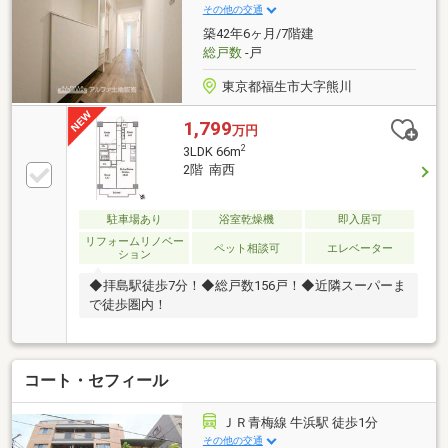
ーン残債を見える化し、金利上昇を考慮したライフプ
その他の交通
ランをご提案。理想の暮らしを叶える住まいをご紹介
築42年6ヶ月/7階建
します！【資料請求】、【見学予約】ボタンをクリッ
総戸数
-戸
ク、【042-524-8898】までお気軽にご連絡ください！
東京都福生市大字熊川
1,799
万円
2
3LDK 66m
2階 南西
駐車場あり
浴室乾燥機
即入居可
リフォームリノベー
ペット相談可
エレベーター
ション
◆拝島駅徒歩7分！◆総戸数156戸！◆近隣スーパーま
で徒歩圏内！
コート・セフィール
ＪＲ青梅線 牛浜駅 徒歩1分
その他の交通