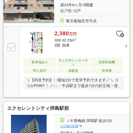
築23年6ヶ月/5階建
総戸数
12戸
東京都福生市牛浜
2,380
万円
2
3DK 62.25m
2階 南東
モニタ付インターホ
駐車場あり
浴室乾燥機
ン
即入居可
床暖房
所有権
＼【内見予約】↑↑最短2分で見学予約できます／＼ コ
コがPOINT！ ／↓↓・牛浜駅まで徒歩1分の好立地・使
いやすいL字型のオープンキッチン・玄関に靴入と天
井までの収納スペース確保・床暖房完備・ペット飼育
可・室内綺麗にお使いです・空室のため、いつでも内
エクセレントシティ拝島駅前
見できます≫≫住宅ローン・税金控除など事前に知っ
ておきたいポイントの説明もお任せください
【LOCATION】・オザムバリュー牛浜店…徒歩約2分・
ＪＲ青梅線 拝島駅 徒歩2分
ヤオコー福生牛浜店…徒歩約5分・市立福生第三小学
その他の交通
校…徒歩約4分・市立福生第一中学校…徒歩約6分さらに