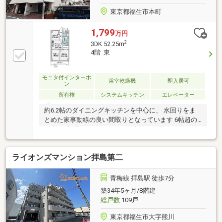
東京都福生市本町
1,799
万円
2
3DK 52.25m
4階 東
モニタ付インターホ
浴室乾燥機
即入居可
ン
所有権
システムキッチン
エレベーター
約6.2帖のダイニングキッチンを中心に、 水回りをま
とめた家事動線の良い間取りとなっています 6帖超の
洋室を2部屋確保しており、 ご家族での居住はもちろ
ん、 在宅ワークや趣味部屋としても活用可能！
ライオンズマンション拝島第二
青梅線 拝島駅 徒歩7分
築34年5ヶ月/8階建
総戸数
109戸
東京都福生市大字熊川