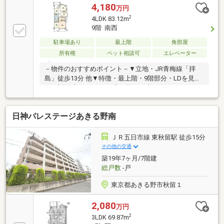
4,180
万円
2
4LDK 83.12m
9階 南西
駐車場あり
最上階
角部屋
所有権
ペット相談可
エレベーター
－物件のおすすめポイント－▼立地・JR青梅線「拝
島」徒歩13分 他▼特徴・最上階・9階部分・LDを見渡
せる対面式キッチン・2室に面する南西向きバルコニ
ー・約5帖洋室はLDと一体利用可能・浴室はゆったり
過ごせる1620サイズ・WIC等、収納豊富・プライベー
日神パレステージあきる野南
ト空間を確保できるアルコーブ付▼設備・トランクル
ーム(無償)・オートロック▼周辺環境・エコスTAIRAYA
拝島店 徒歩6分(約440m)・昭島市立拝島第三小学校 徒
ＪＲ五日市線 東秋留駅 徒歩15分
歩6分(約470m)■ ご希望の住まい探しをお手伝いしま
その他の交通
す ━━━━━・・・物件の詳細・ご相談はお気軽にお
築19年7ヶ月/7階建
問い合わせください。
総戸数
-戸
東京都あきる野市秋留１
2,080
万円
2
3LDK 69.87m