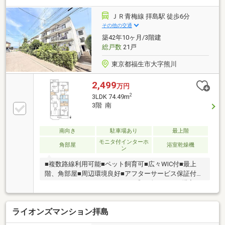
ＪＲ青梅線 拝島駅 徒歩6分
その他の交通
築42年10ヶ月/3階建
総戸数
21戸
東京都福生市大字熊川
2,499
万円
2
3LDK 74.49m
3階 南
南向き
駐車場あり
最上階
モニタ付インターホ
角部屋
浴室乾燥機
ン
■複数路線利用可能■ペット飼育可■広々WIC付■最上
階、角部屋■周辺環境良好■アフターサービス保証付ー
ーーーーーーーーーーーーーー◎頭金０円から購入可
能◎FPによるライフプランのシミュレーション診断◎
その他希望に合う物件（未公開含む）のご提案弊社は
ライオンズマンション拝島
不動産総合企業です。お客さまに寄り添ったサービス
を心がけています。それぞれのご家族にあう価値をご