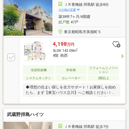
提案をいたします。まずはお気軽に現地をご覧下さい
ＪＲ青梅線 拝島駅 徒歩8分
ませ。物件の確認事項、ご見学希望のお客様は下記番
その他の交通
号までご連絡下さい。お問合せ先：0120-127-511いつ
築38年7ヶ月/6階建
でもお待ちしております。
総戸数
47戸
東京都昭島市美堀町５
4,198
万円
2
5LDK 142.09m
4階 南西
リフォームリノベー
浴室乾燥機
所有権
ション
システムキッチン
エレベーター
2階以上
◆理想の住まい探しを全力サポート！お家探しを始め
たら、まず【東宝ハウス立川】へご相談ください！ご
希望が決まっていなくても大丈夫。まずは【夢】や
【理想】をお聞かせください。お客様に【安心・安
全・楽しい】と感じていただけるよう全力でサポート
武蔵野拝島ハイツ
します！◆お客様が本当に「知りたいこと」を正直に
お伝えします！物件の良い点・注意点を正直にご説
明、融資可能額や返済計画も明確にご案内。将来のロ
ＪＲ青梅線 拝島駅 徒歩7分