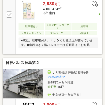
2,880
万円
2
4LDK 84.64m
7階 南西
モニタ付インターホ
駐車場あり
所有権
ン
システムキッチン
エレベーター
2階以上
■駅近、駐車場付き、４ＬＤＫと良環境が整っていま
す。■南西向き７階バルコニーは前面開けており眺
望・風通し良好■各居室の収納力が魅力的な大規模マ
ンション■居住者は敷地内テニスコートが利用可能■エ
レベーター付き■複数路線利用可能な「拝島」駅徒歩
日神パレス拝島第２
５分の好立地
ＪＲ青梅線 拝島駅 徒歩6分
その他の交通
築38年2ヶ月/4階建
総戸数
36戸
東京都福生市大字熊川
1,000