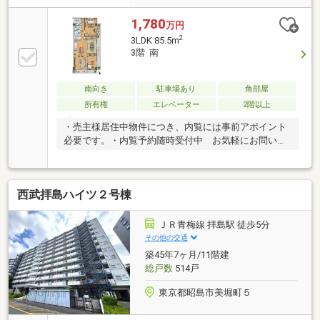
1,780
万円
2
3LDK 85.5m
3階 南
南向き
駐車場あり
角部屋
所有権
エレベーター
2階以上
・売主様居住中物件につき、内覧には事前アポイント
必要です。・内覧予約随時受付中 お気軽にお問い合
わせください。
西武拝島ハイツ２号棟
ＪＲ青梅線 拝島駅 徒歩5分
その他の交通
築45年7ヶ月/11階建
総戸数
514戸
東京都昭島市美堀町５