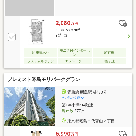
2,080
万円
2
3LDK 69.87m
3階 西
モニタ付インターホ
駐車場あり
所有権
ン
システムキッチン
エレベーター
2階以上
プレミスト昭島モリパークグラン
青梅線 昭島駅 徒歩3分
その他の交通
築1年未満/14階建
総戸数
277戸
東京都昭島市代官山２丁目
5,990
万円