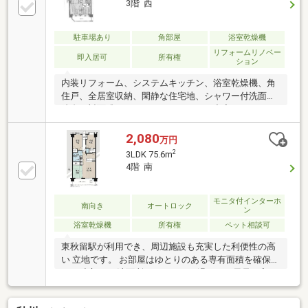
3階 西
駐車場あり
角部屋
浴室乾燥機
リフォームリノベー
即入居可
所有権
ション
内装リフォーム、システムキッチン、浴室乾燥機、角
住戸、全居室収納、閑静な住宅地、シャワー付洗面化
粧台、対面式キッチン、セキュリティ充実、ワイドバ
ルコニー、２面以上バルコニー、オートバス、温水洗
浄便座、節水型トイレ、通風良好、全居室フローリン
2,080
万円
グ、全居室６畳以上、エレベーター、宅配ボックス
2
3LDK 75.6m
4階 南
モニタ付インターホ
南向き
オートロック
ン
浴室乾燥機
所有権
ペット相談可
東秋留駅が利用でき、周辺施設も充実した利便性の高
い 立地です。 お部屋はゆとりのある専有面積を確保
し、独立した 洗面所や、いつでも温かいお風呂に入れ
る追焚機能など 快適な設備が整っています。