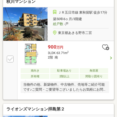
秋川マンション
ＪＲ五日市線 東秋留駅 徒歩17分
築50年6ヶ月/3階建
総戸数
-戸
東京都あきる野市二宮
900
万円
2
3LDK 63.71m
2階 南
南向き
駐車場あり
角部屋
所有権
2階以上
間取り図有り
当物件の他、新築物件、中古物件、売地等ご紹介可能
です♪ご質問・ご要望等ございましたらお気軽にお問
合せくださいませ。
ライオンズマンション拝島第２