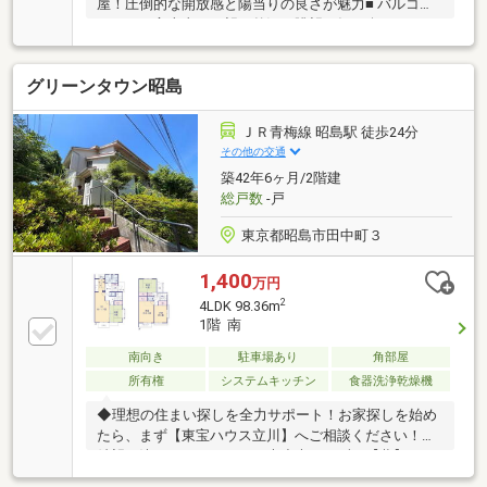
屋！圧倒的な開放感と陽当りの良さが魅力■ バルコニ
ーからは富士山を一望！贅沢な眺望を毎日楽しめます
■ 18.5帖の広々としたLDKは、インテリアの映えるカ
フェ風デザイン■ 平成25年2月に床・壁・天井・水回り
グリーンタウン昭島
すべてをフルリノベーション済■ 日本トリム製整水器
付き！体に優しい電解水素水が毎日飲める■ 食洗機付
きカウンターキッチンや浴室乾燥機など充実の設備仕
ＪＲ青梅線 昭島駅 徒歩24分
様■ オートロック、宅配ボックス、エレベーター完備
その他の交通
でマンションセキュリティも安心
築42年6ヶ月/2階建
総戸数
-戸
東京都昭島市田中町３
1,400
万円
2
4LDK 98.36m
1階 南
南向き
駐車場あり
角部屋
所有権
システムキッチン
食器洗浄乾燥機
◆理想の住まい探しを全力サポート！お家探しを始め
たら、まず【東宝ハウス立川】へご相談ください！ご
希望が決まっていなくても大丈夫。まずは【夢】や
【理想】をお聞かせください。お客様に【安心・安