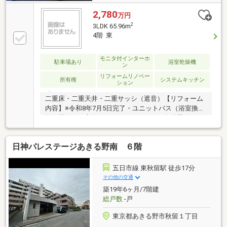
2,780
万円
2
3LDK 65.96m
4階 東
モニタ付インターホ
駐車場あり
浴室乾燥機
ン
リフォームリノベー
所有権
システムキッチン
ション
二重床・二重天井・二重サッシ（遮音）【リフォーム
内容】※令和8年7月5日完了・ユニットバス（浴室換気
乾燥機付き）交換・システムキッチン（食洗器付き）
交換・給湯器交換 ・洗面化粧台交換・フローリング
貼替 ・収納建具一部交換・クロス、クッションフロ
日神パレステージあきる野南 ６階
ア、フロアタイル貼替・塗装工事一式 ・網戸張替・
照明器具設置、交換（一部ライトコントローラー付
き）内見のご希望はお気軽にお問い合わせください
五日市線 東秋留駅 徒歩17分
◎→→→フリーコール：0800-100-1755
その他の交通
築19年6ヶ月/7階建
総戸数
-戸
東京都あきる野市秋留１丁目