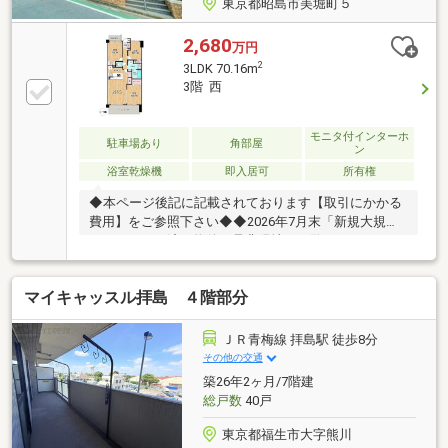
東京都昭島市美堀町５
2,680
万円
2
3LDK 70.16m
3階 西
モニタ付インターホ
駐車場あり
角部屋
ン
浴室乾燥機
即入居可
所有権
◆本ページ後記に記載されております【取引にかかる
費用】をご参照下さい◆◆2026年7月末「新規大規模
リフォーム」済み物件！是非現地をご覧くださいま
せ！◆平成築分譲マンションの４階「角部屋」◆間取
りは2面バルコニーの３LDK！◆眺望良好で遠くまで見
マイキャッスル拝島 ４階部分
渡せます！◆安心のオートロック付！◆嬉しい宅配ボ
ックス付！◆閑静な住宅街の為、生活しやすい環境！
◆駅までフラットな地形です！◆玄関にポーチとアル
ＪＲ青梅線 拝島駅 徒歩8分
コーブがあるのが嬉しいポイント！◆スーパー、コン
その他の交通
ビニ、総合病院、 昭和温泉「湯楽の里」等徒歩圏内！
築26年2ヶ月/7階建
◆お休みの日は近隣の「エコパーク」にてリフレッシ
総戸数
40戸
ュ！
東京都福生市大字熊川