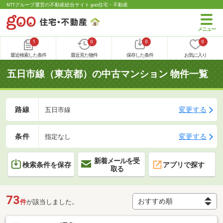
NTTグループ運営の不動産総合サイト goo住宅・不動産
1
0
0
0
最近検索した条件
最近見た物件
保存した条件
お気に入り
五日市線（東京都）の中古マンション 物件一覧
路線
変更する
五日市線
条件
変更する
指定なし
新着メールを受
検索条件を保存
アプリで探す
取る
73
件
が該当しました。