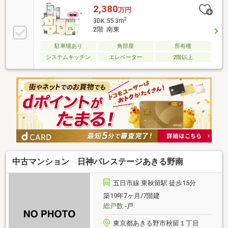
2,380
万円
2
3DK 55.3m
2階 南東
駐車場あり
角部屋
所有権
システムキッチン
エレベーター
2階以上
中古マンション 日神パレステージあきる野南
五日市線 東秋留駅 徒歩15分
築19年7ヶ月/7階建
総戸数
-戸
東京都あきる野市秋留１丁目