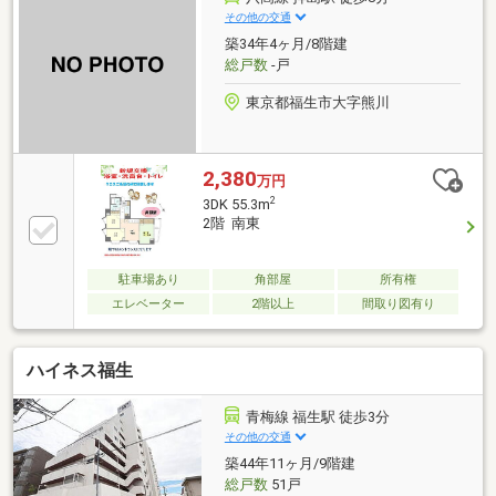
その他の交通
築34年4ヶ月/8階建
総戸数
-戸
東京都福生市大字熊川
2,380
万円
2
3DK 55.3m
2階 南東
駐車場あり
角部屋
所有権
エレベーター
2階以上
間取り図有り
ハイネス福生
青梅線 福生駅 徒歩3分
その他の交通
築44年11ヶ月/9階建
総戸数
51戸