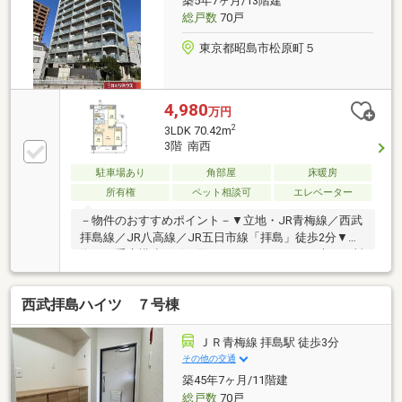
築5年7ヶ月/13階建
詳しい写真は公式HP限定公開中→「ハウスバディ 昭
総戸数
70戸
島」で検索♪
東京都昭島市松原町５
4,980
万円
2
3LDK 70.42m
3階 南西
駐車場あり
角部屋
床暖房
所有権
ペット相談可
エレベーター
－物件のおすすめポイント－▼立地・JR青梅線／西武
拝島線／JR八高線／JR五日市線「拝島」徒歩2分▼特
徴・二重床構造・引き回しバルコニー24.52平米・お料
理に集中できる壁付キッチン・全居室収納付、洋室2
室にWIC有・ペット飼育可能(細則有)・エントランス非
西武拝島ハイツ ７号棟
接触キー、オートロック付・宅配ボックス有▼設備・
床暖房(LD)・省エネ給湯エコジョーズ▼周辺環境・ス
ーパー「エコスTAIRAYA拝島店」徒歩9分(約700m)・陸
ＪＲ青梅線 拝島駅 徒歩3分
公園 徒歩5分(約350m)■ ご希望の住まい探しをお手伝
その他の交通
いします ━━━━━・・・物件の詳細・ご相談はお気
築45年7ヶ月/11階建
軽にお問い合わせください。
総戸数
70戸