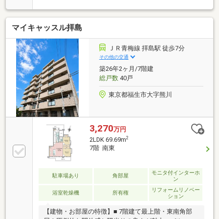
陽当たり・眺望良好！◇全室に内窓＆エアコン設置可
能！WIC2ヶ所など収納充実の3LDK！◇大切なペット
マイキャッスル拝島
と暮らせる！平置駐車場や家庭菜園コーナーも完備！
【３６５日 年中無休】見学予約システムに対象日付
が指定できない場合でも原則即日ご対応可能です。定
ＪＲ青梅線 拝島駅 徒歩7分
休日を設けない対応力でお客様の見たい知りたいを叶
その他の交通
えます。【住宅ローンに強い！】常時20行以上の金融
築26年2ヶ月/7階建
機関と取引有り。お客様に合わせて適切なプランをご
総戸数
40戸
提案させて頂きます。
東京都福生市大字熊川
3,270
万円
2
2LDK 69.69m
7階 南東
モニタ付インターホ
駐車場あり
角部屋
ン
リフォームリノベー
浴室乾燥機
所有権
ション
【建物・お部屋の特徴】■ 7階建て最上階・東南角部