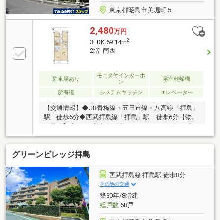
東京都昭島市美堀町５
2,480
万円
2
3LDK 69.14m
2階 南西
モニタ付インターホ
駐車場あり
浴室乾燥機
ン
所有権
システムキッチン
エレベーター
【交通情報】◆JR青梅線・五日市線・八高線「拝島」
駅 徒歩6分◆西武拝島線「拝島」駅 徒歩6分【物件
の特徴】◆3LDK◆専有面積：69.14㎡（20.91坪）◆2
階部分◆南西向き◆陽当り良好◆ウォークインクロゼ
ット◆総戸数59戸◆エレベーター◆オートロック
グリーンビレッジ拝島
西武拝島線 拝島駅 徒歩8分
その他の交通
築30年/8階建
総戸数
68戸