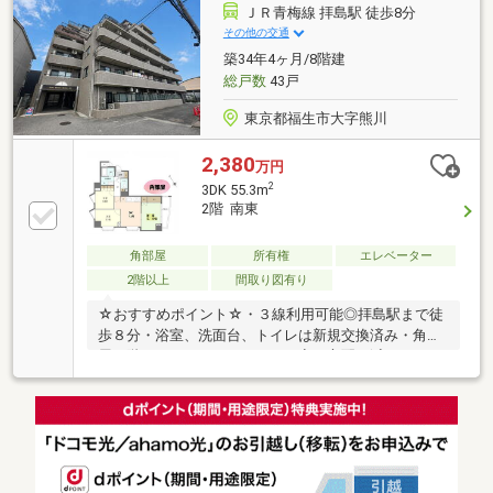
ＪＲ青梅線 拝島駅 徒歩8分
その他の交通
築34年4ヶ月/8階建
総戸数
43戸
東京都福生市大字熊川
2,380
万円
2
3DK 55.3m
2階 南東
角部屋
所有権
エレベーター
2階以上
間取り図有り
☆おすすめポイント☆・３線利用可能◎拝島駅まで徒
歩８分・浴室、洗面台、トイレは新規交換済み・角部
屋、階下はエントランスなので音の心配も減ります
◎・オートロックで安心・非対面で受け取れる宅配ボ
ックス・おしゃれなアクセントクロスで他とは違う空
間を楽しめる♪＼【アトリエ響は人気ブランドReFaの
製品を正規ルートでお取り扱いしています】／ご成約
してくださったお客様にはReFaのシャワーヘッドなど
の製品をプレゼントしております(種類有)ご連絡お待