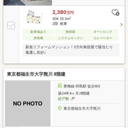
2,380
万円
2
3DK 55.3m
2階 南東
駐車場あり
角部屋
オートロック
所有権
システムキッチン
エレベーター
新規リフォームマンション！3方向角部屋で陽当たり
風通し良好♪
東京都福生市大字熊川 8階建
青梅線 拝島駅 徒歩8分
築34年4ヶ月/8階建
総戸数
-戸
東京都福生市大字熊川