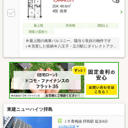
万円
2
2DK 48.6m
4階 南東
最上階
所有権
2階以上
間取り図有り
☆最上階の南東バルコニー、陽当り良好の物件です
♪☆充実した収納☆八王子・立川駅にダイレクトアク
セス可能☆2025年9月頃レンジフード、ガスコンロ、
給湯器交換
東建ニューハイツ拝島
ＪＲ青梅線 拝島駅 徒歩6分
その他の交通