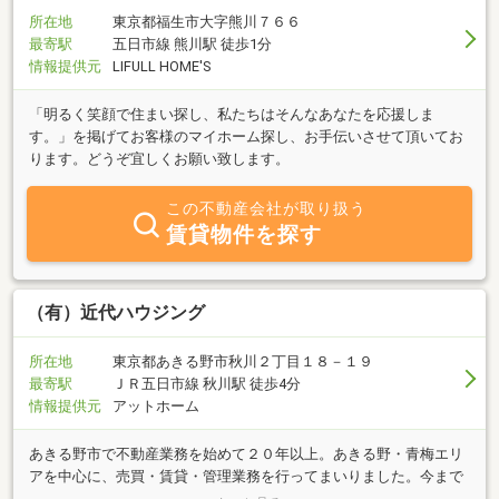
所在地
東京都福生市大字熊川７６６
最寄駅
五日市線 熊川駅 徒歩1分
情報提供元
LIFULL HOME'S
「明るく笑顔で住まい探し、私たちはそんなあなたを応援しま
す。」を掲げてお客様のマイホーム探し、お手伝いさせて頂いてお
ります。どうぞ宜しくお願い致します。
この不動産会社が取り扱う
賃貸物件を探す
（有）近代ハウジング
所在地
東京都あきる野市秋川２丁目１８－１９
最寄駅
ＪＲ五日市線 秋川駅 徒歩4分
情報提供元
アットホーム
あきる野市で不動産業務を始めて２０年以上。あきる野・青梅エリ
アを中心に、売買・賃貸・管理業務を行ってまいりました。今まで
も、これからもお客様ひとりひとりとのつながりを大切にして、営