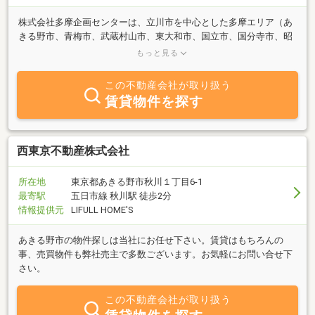
株式会社多摩企画センターは、立川市を中心とした多摩エリア（あ
きる野市、青梅市、武蔵村山市、東大和市、国立市、国分寺市、昭
島市、小金井市など）の宅地分譲や一戸建て分譲住宅の販売や仲介
もっと見る
をメインに、お客様に安全で快適な住まいを提供する総合不動産会
社でございます。お気軽にお問い合わせくださいませ。
この不動産会社が取り扱う
賃貸物件を探す
西東京不動産株式会社
所在地
東京都あきる野市秋川１丁目6-1
最寄駅
五日市線 秋川駅 徒歩2分
情報提供元
LIFULL HOME'S
あきる野市の物件探しは当社にお任せ下さい。賃貸はもちろんの
事、売買物件も弊社売主で多数ございます。お気軽にお問い合せ下
さい。
この不動産会社が取り扱う