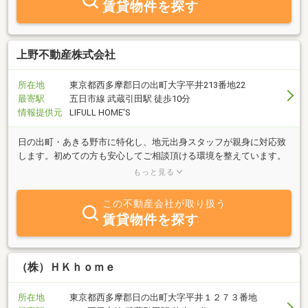
賃貸物件を探す
上野不動産株式会社
所在地
東京都西多摩郡日の出町大字平井213番地22
最寄駅
五日市線 武蔵引田駅 徒歩10分
情報提供元
LIFULL HOME'S
日の出町・あきる野市に特化し、地元出身スタッフが親身に対応致
します。初めての方も安心してご相談頂ける環境を整えています。
売却をご検討のお客様にはAIを活用した迅速かつ正確な売却査定を
もっと見る
ご提供致します。
この不動産会社が取り扱う
賃貸物件を探す
（株）ＨＫｈｏｍｅ
所在地
東京都西多摩郡日の出町大字平井１２７３番地