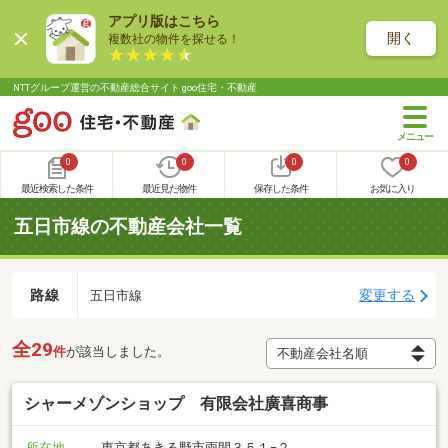
アプリ版はこちら
開く
複数社の物件を探せる！
NTTグループ運営の不動産総合サイト goo住宅・不動産
0
0
0
0
最近検索した条件
最近見た物件
保存した条件
お気に入り
五日市線の不動産会社一覧
路線
変更する
五日市線
全29
件
が該当しました。
シャーメゾンショップ 有限会社廣喜商事
所在地
東京都あきる野市雨間３５１−２