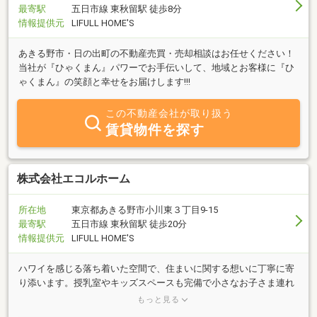
最寄駅
五日市線 東秋留駅 徒歩8分
情報提供元
LIFULL HOME'S
あきる野市・日の出町の不動産売買・売却相談はお任せください！
当社が『ひゃくまん』パワーでお手伝いして、地域とお客様に『ひ
ゃくまん』の笑顔と幸せをお届けします!!!
この不動産会社が取り扱う
賃貸物件を探す
株式会社エコルホーム
所在地
東京都あきる野市小川東３丁目9-15
最寄駅
五日市線 東秋留駅 徒歩20分
情報提供元
LIFULL HOME'S
ハワイを感じる落ち着いた空間で、住まいに関する想いに丁寧に寄
り添います。授乳室やキッズスペースも完備で小さなお子さま連れ
の方も安心。全ての出会いに感謝を込めて－。不動産のことなら当
もっと見る
社にお任せください。