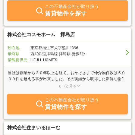
この不動産会社が取り扱う
賃貸物件を探す
株式会社コスモホーム 拝島店
所在地
東京都福生市大字熊川1396
最寄駅
西武鉄道拝島線 拝島駅 徒歩2分
情報提供元
LIFULL HOME'S
当社は創業から３０年以上を経て、おかげさまで仲介物件数は５０
００件を超える事が出来ました。その実績から取得した新鮮な物件
情報を、当社の経験豊富なスタッフが迅速に発信させていただきま
もっと見る
す。
この不動産会社が取り扱う
賃貸物件を探す
株式会社住まいるほーむ