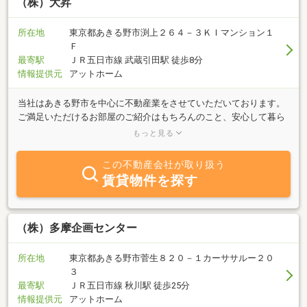
に、民家ネットなどへの物件登録ができ、売却の話を進めることも
（株）大昇
できます。（掲載無料）受け継がれてきた価値ある古民家を固定資
産上ではなく、文化的な側面から評価してみませんか。土地・建物
所在地
東京都あきる野市渕上２６４－３ＫＩマンション１
の売買、こだわりの賃貸及び古民家鑑定をお任せ下さい。
Ｆ
最寄駅
ＪＲ五日市線 武蔵引田駅 徒歩8分
情報提供元
アットホーム
当社はあきる野市を中心に不動産業をさせていただいております。
ご満足いただけるお部屋のご紹介はもちろんのこと、安心して暮ら
していただける様、入居後のフォローにも全力を注いでおります。
もっと見る
賃貸・売買を問わず、豊富な情報量から、お客様の納得の行くお部
屋探しをお手伝い致します。不動産のことなら地域密着型、実績２
この不動産会社が取り扱う
０余年の当社へ是非ご相談下さい。
賃貸物件を探す
（株）多摩企画センター
所在地
東京都あきる野市菅生８２０－１カーササルー２０
３
最寄駅
ＪＲ五日市線 秋川駅 徒歩25分
情報提供元
アットホーム