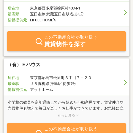
所在地
東京都西多摩郡檜原村4034-1
最寄駅
五日市線 武蔵五日市駅 徒歩5分
情報提供元
LIFULL HOME'S
この不動産会社が取り扱う
賃貸物件を探す
（有）Ｅハウス
所在地
東京都昭島市松原町３丁目７－２０
最寄駅
ＪＲ青梅線 拝島駅 徒歩7分
情報提供元
アットホーム
小学校の教員を定年退職してから始めた不動産屋です。賃貸仲介や
売買物件も増えて毎日が楽しくお仕事ができています。お気軽に立
ち寄り、会話のできる不動産屋をモットーに日々努めております。
もっと見る
お客様のご要望にお答えできるよう物件を揃えております。ご来店
を心よりお待ちしております。
この不動産会社が取り扱う