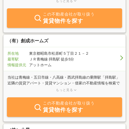
もっと見る
業してまいります。あきる野市、青梅市周辺で物件をお探しならぜ
ひ一度ご相談ください。ＪＲ五日市線「秋川」徒歩４分。ご来店心
この不動産会社が取り扱う
よりお待ちしております。
賃貸物件を探す
（有）創成ホームズ
所在地
東京都昭島市松原町５丁目２１－２
最寄駅
ＪＲ青梅線 拝島駅 徒歩5分
情報提供元
アットホーム
当社は青梅線・五日市線・八高線・西武拝島線の乗降駅「拝島駅」
近隣の賃貸アパート・賃貸マンション・借家の不動産情報を検索で
きます。また土地・建物の購入（紹介）から買取り、販売もいたし
もっと見る
ております。不動産の賃貸・購入には、就職・転職・結婚・転勤な
ど一生のうちにはさまざまな転機が訪れます。新居探しのお手伝い
この不動産会社が取り扱う
から相続対策、節税対策にも当社をご活用ください。また、古民家
賃貸物件を探す
鑑定も行っています。長年住み続けてきた家、放っておけば解体さ
れて消える運命にある古民家を鑑定し、移築や再生、部材再利用な
どの具体的な改修計画がたてられます。古民家鑑定での価格を基