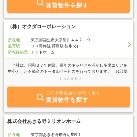
賃貸物件を探す
（株）オクダコーポレーション
所在地
東京都福生市大字熊川４４７－９
最寄駅
ＪＲ青梅線 拝島駅 徒歩5分
情報提供元
アットホーム
当社は、昭和３７年創業。長年のキャリアを活かし多摩エリアを
中心とした不動産のトータルサービスを行っております。 お部屋
探しから土地の有効利用迄、お客様のニーズに合わせたご提案をさ
もっと見る
せて頂きます。まずはお気軽にお電話からでもご相談下さい。
「借りたいときも、貸したいときも。不動産賃貸のご相談は、総合
この不動産会社が取り扱う
不動産オクダコーポレーションへ。」を合言葉にスタッフ一同、心
賃貸物件を探す
よりお待ちしております。
株式会社あきる野ミリオンホーム
所在地
東京都あきる野市野辺599-1