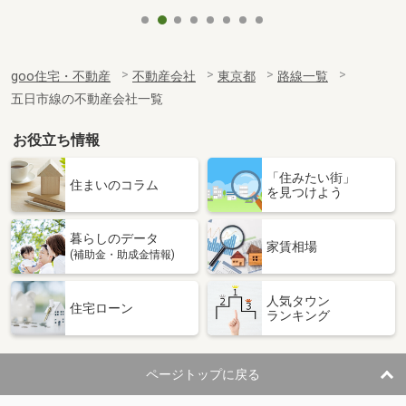
goo住宅・不動産
不動産会社
東京都
路線一覧
五日市線の不動産会社一覧
お役立ち情報
「住みたい街」
住まいのコラム
を見つけよう
暮らしのデータ
家賃相場
(補助金・助成金情報)
人気タウン
住宅ローン
ランキング
ページトップに戻る