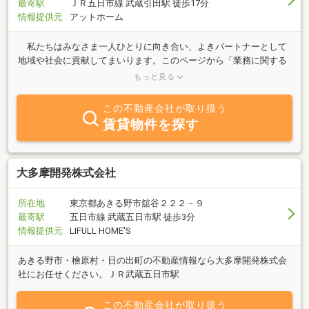
最寄駅
ＪＲ五日市線 武蔵引田駅 徒歩17分
情報提供元
アットホーム
私たちはみなさま一人ひとりに向き合い、よきパートナーとして
地域や社会に貢献してまいります。このページから「業務に関する
こと」や「知りたい情報」など、また、弊社HPよりお役に立てる情
もっと見る
報をお届けします。あふれる笑顔と安心して相談できる雰囲気づく
りを心掛けています私たちは信用と信頼を大切に、責任感を持って
この不動産会社が取り扱う
業務に取り組んでいます。女性スタッフも在籍しており、お客様の
賃貸物件を探す
相談しやすい雰囲気づくりを心掛けております。また、キッズスペ
ースも設置しており、お子様連れのお客様も大歓迎です。お気軽に
ご来店ください。
大多摩開発株式会社
所在地
東京都あきる野市舘谷２２２－９
最寄駅
五日市線 武蔵五日市駅 徒歩3分
情報提供元
LIFULL HOME'S
あきる野市・檜原村・日の出町の不動産情報なら大多摩開発株式会
社にお任せください。ＪＲ武蔵五日市駅
この不動産会社が取り扱う