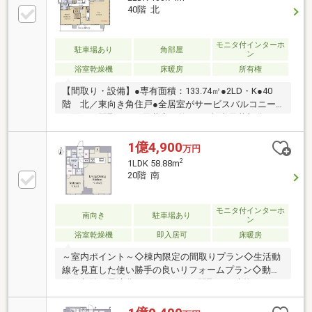
有人管理（夜間警備員）◆共用部4次セキュリティ・
40階 北
24時間オンラインセキュリティシステム◆豊富なコン
シェルジュサービス（一部有償）◆横浜高島屋提携の
外商サービス◆各階に宅配ボックス・ゴミ置場あり◆
モニタ付インターホ
駐車場あり
角部屋
ン
制振システム・直接基礎構造を採用◆二重床・二重天
浴室乾燥機
床暖房
所有権
井を採用、天井高最大2700ｍｍ
【間取り・設備】●専有面積：133.74㎡●2LD・K●40
階 北／東向き角住戸●全居室がサービスバルコニー
に面する間取り●LD天井高：約3ｍ（折上天井部分）・
《浴室》1822サイズ（ミストサウナ・浴室換気乾燥
機・追焚機能付浴槽）・《キッチン》IHコンロ・タッ
1億4,900
万円
チレス水栓・ディスポーザー・食洗機・浄水器・
2
1LDK 58.88m
《LD》床暖房・《収納》ウォークインクローゼット
20階 南
（主寝室／約1.8帖・約1.7帖、洋室／約2.4
帖） シューズインクローク（約3.3
帖） ストレージ（約2.1帖・約0.8帖）
モニタ付インターホ
南向き
駐車場あり
ン
浴室乾燥機
即入居可
床暖房
～室内ポイント～◇棟内限定の間取りプラン◇生活動
線を見直した使い勝手の良いリフォームプラン◇動
線・収納を最適化したこだわりの間取り～建物ポイン
ト～◇20階南向き、眺望＆日照良好◇横浜駅直結タワ
ーマンション◇24時間有人管理の大規模物件、充実し