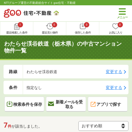
NTTグループ運営の不動産総合サイト goo住宅・不動産
1
0
0
0
最近検索した条件
最近見た物件
保存した条件
お気に入り
わたらせ渓谷鉄道（栃木県）の中古マンション
物件一覧
路線
変更する
わたらせ渓谷鉄道
条件
変更する
指定なし
新着メールを受
検索条件を保存
アプリで探す
取る
7
件
が該当しました。