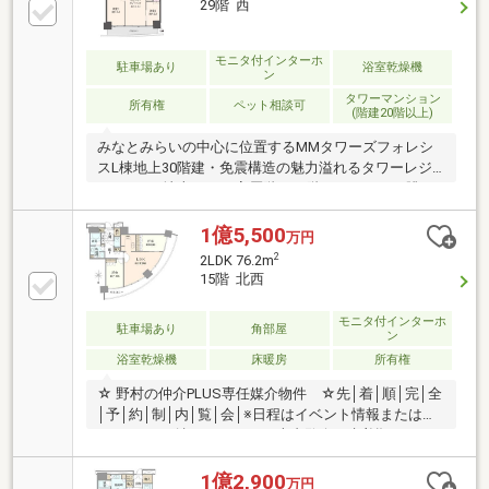
29階 西
モニタ付インターホ
駐車場あり
浴室乾燥機
ン
タワーマンション
所有権
ペット相談可
(階建20階以上)
みなとみらいの中心に位置するMMタワーズフォレシ
スL棟地上30階建・免震構造の魅力溢れるタワーレジ
デンス！■地上90ｍの高層階（29階）ならではの眺
望。富士山が望める開放的な景色■コンシェルジュサ
ービスや24時間有人管理でセキュリティーも安心の管
1億5,500
万円
理体制■ホテルのようなエントランスやレセプショ
2
2LDK 76.2m
ン、ゲストルーム等が充実した上質な共用施設■みな
15階 北西
とみらい駅徒歩約3分で通勤やお出かけも快適♪■MARK
IS・ランドマークタワー・MMテラスなどの商業施設
モニタ付インターホ
駐車場あり
角部屋
が充実。お買い物に便利♪■臨港パークや高島中央公園
ン
などの公園が多く、緑と海がお近くで、住環境良好♪
浴室乾燥機
床暖房
所有権
ぜひ、お問い合わせお待ちしております！
☆ 野村の仲介PLUS専任媒介物件 ☆先│着│順│完│全
│予│約│制│内│覧│会│※日程はイベント情報またはノ
ムコムをご確認ください。※本内覧会は先着順のた
め、担当とコンタクトが取れたお客様から順にご案内
させていただきます。ご成約(予定含む)の際はご容赦
1億2,900
万円