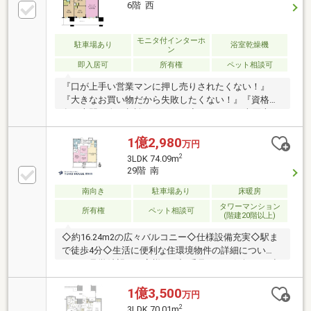
43階限定で、ガラス手すりを採用。◆24時間ゴミ出し
6階 西
可能◇ペット飼育可能（規約あり）◆その他充実の共
用部
モニタ付インターホ
駐車場あり
浴室乾燥機
ン
即入居可
所有権
ペット相談可
『口が上手い営業マンに押し売りされたくない！』
『大きなお買い物だから失敗したくない！』『資格の
有る専門の人に相談したい！』◆マンション売買専
門、実績・経験多数の有資格者のエージェントが、お
客様お一人お一人のお考えを大切にします。
1億2,980
万円
2
3LDK 74.09m
29階 南
南向き
駐車場あり
床暖房
タワーマンション
所有権
ペット相談可
(階建20階以上)
◇約16.24m2の広々バルコニー◇仕様設備充実◇駅ま
で徒歩4分◇生活に便利な住環境物件の詳細につい
て、ご見学希望のお客様は下記番号までお気軽にご連
絡下さい。お問い合わせ専用フリーダイヤル 【0120-
104-633】
1億3,500
万円
2
3LDK 70.01m