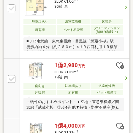
2
2LDK 61.06m
ジュサービス有▼設備・床暖房(LD)・食洗機・ディス
36階 東
ポーザー・ミストサウナ▼周辺環境・イトーヨーカド
ー武蔵小杉駅前店 徒歩3分(約210m)■ ご希望の住まい
探しをお手伝いします ━━━━━・・・物件の詳細・
駐車場あり
浴室乾燥機
床暖房
ご相談はお気軽にお問い合わせください。
タワーマンション
所有権
ペット相談可
(階建20階以上)
■ＪＲ南武線・東急東横線・目黒線「武蔵小杉」駅
徒歩約約４分（約２６０ｍ）※ＪＲ西口利用ＪＲ横須
賀線・埼京線・湘南新宿ライン・相鉄線「武蔵小杉」
駅 徒歩約１０分（約７３０ｍ）※ＪＲ網島街道改札
使用計７路線利用可能。都内や横浜、さらには新横浜
1億2,980
万円
方面への移動がスムーズです。■駅周辺には大規模な
2
3LDK 71.32m
商業施設が集中しており、日用品の買い出しから休日
19階 南
のショッピングまで駅周辺で完結します。■地上４５
階建３６階部分・ＬＤＫ約１６．７帖
南向き
駐車場あり
浴室乾燥機
床暖房
所有権
ペット相談可
－物件のおすすめポイント－▼立地・東急東横線／南
武線「武蔵小杉」徒歩4分 他▼特徴・野村不動産(株)他
旧分譲、清水建設(株)施工・制震構造の地上45階建タ
ワーレジデンス・売主様が室内を大変きれいにご利用
されております・横浜方面の眺望がきれいに抜ける南
1億4,000
万円
向き住戸です・食洗機・ディスポーザー搭載のL字型
2
3LDK 71.32m