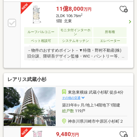
11億8,000
万円
2
2LDK 106.76m
5階 北東
モニタ付インターホ
ルーフバルコニー
所有権
ン
ペット相談可
システムキッチン
エレベーター
－物件のおすすめポイント－▼特徴・野村不動産(株)
旧分譲、隈研吾デザイン監修・WIC・パントリー等、
全居室に収納を設置・主寝室は約9.1帖の広さ・トラン
クルーム(約3.18平米)・サイクルトランクルーム(約
3.20平米)有・ゲストルーム等の共用施設有(一部有
レアリス武蔵小杉
料)・コンシェルジュサービス有・大型犬飼育可能(3階
以上／細則有)▼設備・2ボウル洗面台・トイレ2ヶ所※
プライベートロッカー約1.29平米は専有面積に含む※別
東急東横線 武蔵小杉駅 徒歩4分
途、専用駐車場使用料、月額71000円要■ ご希望の住
その他の交通
まい探しをお手伝いします ━━━━━・・・物件の詳
築23年8ヶ月/地上14階地下1階建
細・ご相談はお気軽にお問い合わせください。
総戸数
119戸
神奈川県川崎市中原区小杉町２
9,480
万円