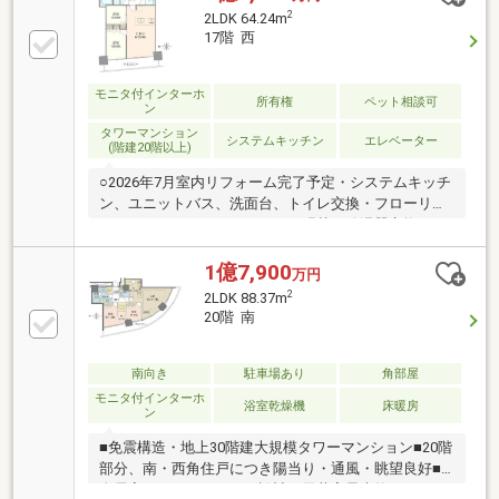
下さい～おすすめポイント～！お問合せ特典！☆物件
2
2LDK 64.24m
専用パンフレットの送付（弊社のみがご用意している
17階 西
物件専用のパンフレットがございます。）
モニタ付インターホ
所有権
ペット相談可
ン
タワーマンション
システムキッチン
エレベーター
(階建20階以上)
○2026年7月室内リフォーム完了予定・システムキッチ
ン、ユニットバス、洗面台、トイレ交換・フローリン
グ、クロス、クッションフロア張替・給湯器交換○み
なとみらい駅徒歩3分の立地○三菱地所株式会社旧分譲
○30階建て免震構造タワーマンション○重厚感ある共用
1億7,900
万円
部、ホテルライクな内廊下○24時間有人管理○ペット飼
2
2LDK 88.37m
育可能 ※飼育細則あり○エントランスにはセキュリティ
20階 南
ーに配慮したフラッパーゲート採用○各階にダストス
テーションあり（24時間ゴミ出し可能）
南向き
駐車場あり
角部屋
モニタ付インターホ
浴室乾燥機
床暖房
ン
■免震構造・地上30階建大規模タワーマンション■20階
部分、南・西角住戸につき陽当り・通風・眺望良好■
全居室バルコニーサイド設計＆天井高最大約2.7m■バ