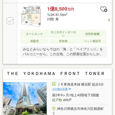
ルコニーはR形状のワイドスパン設計■Low-E複層ガラ
スや床暖房有り■地域熱供給システム(空調・給湯)が搭
1億8,500
万円
載されています■全居室に天井埋込型の冷暖房機・全
2
1LDK 81.55m
熱交換式24時間換気システムが配備されています
25階 東
■20000平米超の敷地内に、四季折々の植栽が施された
ランドスケープデザイン■トリプルセキュリティ・24
時間有人管理(夜間警備員)など防犯面に配慮されてい
モニタ付インターホ
オートロック
浴室乾燥機
ン
ます■コンシェルジュデスクやゲストルームなど共用
床暖房
所有権
ペット相談可
施設充実(※一部有償)
みなとみらいならではの「海」と「ベイブリッジ」を
バルコニーから。この立地、この部屋位置からしか得
られない眺望は経年劣化しない「資産性」
ＴＨＥ ＹＯＫＯＨＡＭＡ ＦＲＯＮＴ ＴＯＷＥＲ
ＪＲ東海道本線 横浜駅 徒歩3分
その他の交通
築2年9ヶ月/地上43階地下2階建
総戸数
459戸
神奈川県横浜市神奈川区鶴屋町
１