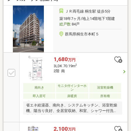
Ｌｉｆｅ Ｉｎｆｏｒｍａｔｉｏｎ ーー ＊＊☆＊
＊□ 西小学校：徒歩９分♪□ 中央中学校：徒歩１５
ＪＲ両毛線 桐生駅 徒歩5分
分♪□ セブンイレブン西桐生駅前店：徒歩３分♪□ 桐
築18年7ヶ月/地上14階地下1階建
生宮前町郵便局：徒歩６分♪□ ＭＥＧＡドン・キホー
総戸数
84戸
テ桐生店：徒歩５分♪
群馬県桐生市本町５
1,680
万円
2
3LDK 70.19m
2階 南
モニタ付インターホ
南向き
浴室乾燥機
ン
即入居可
床暖房
所有権
省エネ給湯器、南向き、システムキッチン、浴室乾燥
機、陽当り良好、全居室収納、和室、シャワー付洗面
化粧台、対面式キッチン、セキュリティ充実、バリア
フリー、南面バルコニー、複層ガラス、オートバス、
高速ネット対応、温水洗浄便座、ＴＶモニタ付インタ
2,100
万円