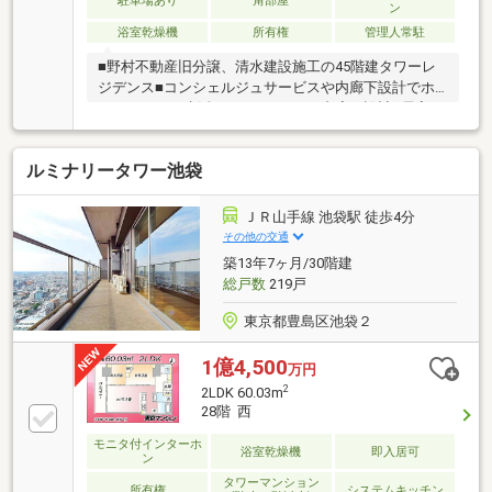
駐車場あり
角部屋
ン
浴室乾燥機
所有権
管理人常駐
■野村不動産旧分譲、清水建設施工の45階建タワーレ
ジデンス■コンシェルジュサービスや内廊下設計でホ
テルライクな生活■ホテルライクな内廊下設計■居室す
べてがバルコニーに面した間取り■玄関にシューズイ
ンクローゼットあり■リビングにエコカラット採用■廊
ルミナリータワー池袋
下に約1.6帖と約0.6帖の収納あり■各階に24時間365日
ごみ捨て可能なごみステーションあり■間仕切りで
2LDK→3LDKに変更可能（有償）【充実の共用施設】
ＪＲ山手線 池袋駅 徒歩4分
ライブラリーラウンジリラクゼーションラウンジスタ
その他の交通
ディルームマルチラウンジ(集会室)ママズラウンジ＆
築13年7ヶ月/30階建
キッズルームフィットネススタジオスカイビューキッ
総戸数
219戸
チン 【ゲストルーム】スカイスイー
東京都豊島区池袋２
1億4,500
万円
2
2LDK 60.03m
28階 西
モニタ付インターホ
浴室乾燥機
即入居可
ン
タワーマンション
所有権
システムキッチン