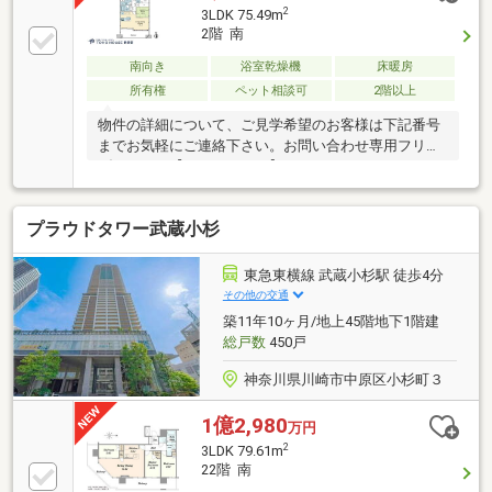
2
3LDK 75.49m
2階 南
南向き
浴室乾燥機
床暖房
所有権
ペット相談可
2階以上
物件の詳細について、ご見学希望のお客様は下記番号
までお気軽にご連絡下さい。お問い合わせ専用フリー
ダイヤル 【0120-104-633】
プラウドタワー武蔵小杉
東急東横線 武蔵小杉駅 徒歩4分
その他の交通
築11年10ヶ月/地上45階地下1階建
総戸数
450戸
神奈川県川崎市中原区小杉町３
1億2,980
万円
2
3LDK 79.61m
22階 南