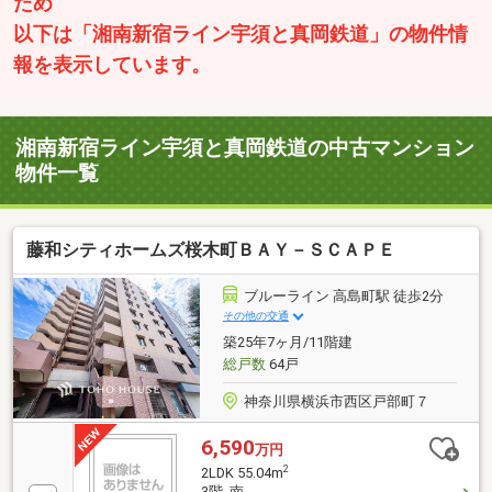
ため
以下は「湘南新宿ライン宇須と真岡鉄道」の物件情
報を表示しています。
湘南新宿ライン宇須と真岡鉄道の中古マンション
物件一覧
藤和シティホームズ桜木町ＢＡＹ－ＳＣＡＰＥ
ブルーライン 高島町駅 徒歩2分
その他の交通
築25年7ヶ月/11階建
総戸数
64戸
神奈川県横浜市西区戸部町７
6,590
万円
2
2LDK 55.04m
3階 南