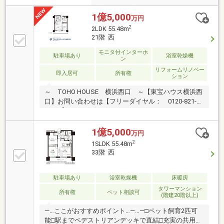
1億5,000
万円
2
2LDK 55.48m
21階 西
モニタ付インターホ
駐車場あり
浴室乾燥機
ン
リフォームリノベー
即入居可
所有権
ション
～ TOHO HOUSE 横浜西口 ～【東宝ハウス横浜西
口】お問い合わせは【フリーダイヤル： 0120-821-
930 】までお気軽にどうぞ♪
1億5,000
万円
2
1SLDK 55.48m
33階 西
駐車場あり
浴室乾燥機
床暖房
タワーマンション
所有権
ペット相談可
(階建20階以上)
―…ここがおすすめポイント…―…―□ペット飼育2匹可
能□駅までペデストリアンデッキで直結□充実の共用施