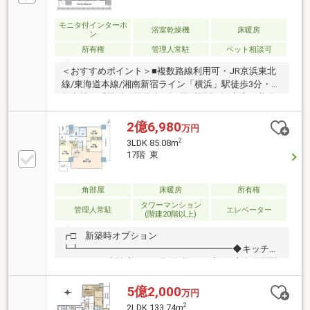
＆タワーズ提携サービス◆横浜高島屋提携の外商サー
ビス◆各階に宅配ボックス・ゴミ置場あり◆ペット飼
モニタ付インターホ
浴室乾燥機
床暖房
ン
育可能（規約による制限あり）◆制振システム・直接
所有権
管理人常駐
ペット相談可
基礎構造を採用 ◆二重床・二重天井を採用
＜おすすめポイント＞■複数路線利用可・JR京浜東北
線/東海道本線/湘南新宿ライン「横浜」駅徒歩3分・東
急東横線「横浜」駅徒歩3分■横浜駅直結■充実の共用
施設・フィットネスルーム・ライブラリーサロン・キ
ッズスペース・テラスラウンジ・ワークプレイス・シ
2億6,980
万円
ガールーム・ランドリー・ゲストスイート・ベイビュ
2
3LDK 85.08m
ーラウンジ・パーティラウンジ■オートロック■宅配ボ
17階 東
ックス■床暖房
角部屋
床暖房
所有権
タワーマンション
管理人常駐
エレベーター
(階建20階以上)
┏□ 新築時オプション
┗┻━━━━━━━━━━━━━━━━━◆キッチン
タッチレス水栓◆トイレ超節水タイプ、便座自動開閉
◆キッチンと主寝室に床暖房追加◆ダウンライト増設
◆シューズインクローゼット、キッチンに物入・食器
5億2,000
万円
棚洗面室にリネン庫等、豊富な収納スペース◆24時間
2
2LDK 133.74m