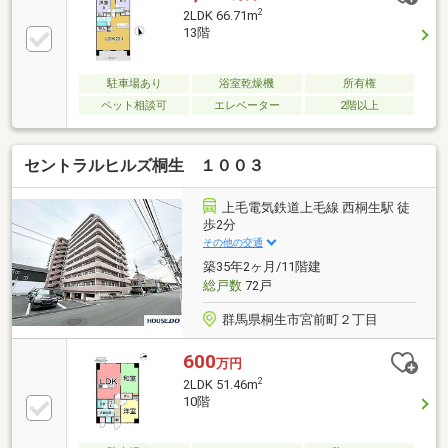
ーホン、通風良好、ウォークインクローゼット、ＩＨ
2
2LDK 66.71m
クッキングヒーター、シューズインクローク、ペット
13階
相談、BS・CS・CATV、小学校 徒歩10分以内、床暖
房、エレベーター、宅配ボックス、オール電化
駐車場あり
浴室乾燥機
所有権
ペット相談可
エレベーター
2階以上
セントラルヒルズ桐生 １００３
上毛電気鉄道上毛線 西桐生駅 徒
歩2分
その他の交通
築35年2ヶ月/11階建
総戸数
72戸
群馬県桐生市宮前町２丁目
600
万円
2
2LDK 51.46m
10階