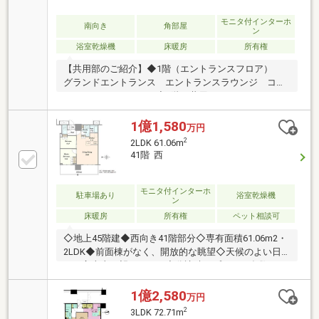
モニタ付インターホ
南向き
角部屋
ン
浴室乾燥機
床暖房
所有権
【共用部のご紹介】◆1階（エントランスフロア）
グランドエントランス エントランスラウンジ コン
シェルジュカウンター◆2階（共用フロア） コミュ
ニティラウンジ ライブラリーラウンジ スタディル
ーム フィットネススタジオ キッズルーム リラク
1億1,580
万円
ゼーションラウンジ◆44階（スカイフロア） スカイ
2
2LDK 61.06m
ビューキッチン ゲストルーム（洋室・和室）◆その
41階 西
他共用設備 内廊下設計 各階ゴミステーション 食
配ステーション トランクルーム レンタサイクル
EV充電設備
モニタ付インターホ
駐車場あり
浴室乾燥機
ン
床暖房
所有権
ペット相談可
◇地上45階建◆西向き41階部分◇専有面積61.06m2・
2LDK◆前面棟がなく、開放的な眺望◇天候のよい日
には富士山を望みます。◆分譲時オプション多数
LD・洋室：アクセントクロス キッチン ：カップボー
ド 洗面所 ：吊戸棚 廊下 ：エコカラット・ピクチ
1億2,580
万円
ャレール 玄関 ：姿見◇約14.77m2のバルコニー41～
2
3LDK 72.71m