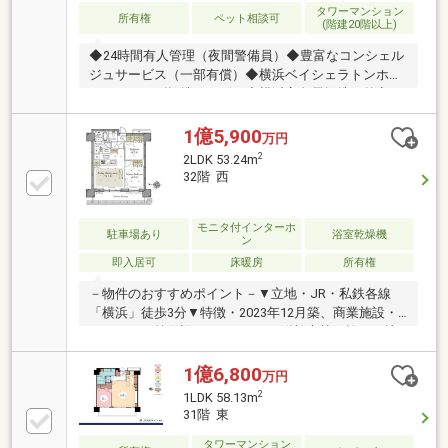
タワーマンション
所有権
ペット相談可
(階建20階以上)
◆24時間有人管理（夜間警備員）◆豊富なコンシェル
ジュサービス（一部有償）◆横浜ベイシェラトンホテ
ル＆タワーズ提携サービス◆横浜高島屋提携の外商サ
ービス◆各階に宅配ボックス・ゴミ置場あり◆制振シ
ステム・直接基礎構造を採用 ◆二重床・二重天井を
1億5,900
万円
採用共用部分◆5階・エントランスラウンジ・エント
2
2LDK 53.24m
ランスガーデン・パーティーラウンジ（集会室）・キ
32階 西
ッズスペース（集会室）・テラスラウンジ（一時滞留
スペース）・ランドリー・ライブラリーサロン・フィ
ットネスルーム（集会室）・シガールーム・ワークプ
モニタ付インターホ
駐車場あり
浴室乾燥機
ン
レイス◆39階・ベイビューラウンジ・ゲストスイート
即入居可
床暖房
所有権
－物件のおすすめポイント－▼立地・JR・私鉄各線
「横浜」徒歩3分▼特徴・2023年12月築、商業施設・
クリニック等併設のマンション・(株)大林組施工、地
震や風の揺れを軽減する制振システム採用・食洗機・
ディスポーザー付の対面式キッチン・ペット飼育可能
1億6,800
万円
(細則有)・多彩な共用施設・コンシェルジュサービス
2
1LDK 58.13m
有(一部有料)▼設備・床暖房(LD)・ミストサウナ付浴
31階 東
室乾燥機・オートロック・宅配ボックス▼周辺環境・
文化堂シァル横浜アネックス店 徒歩1分(約80m)■ ご希
タワーマンション