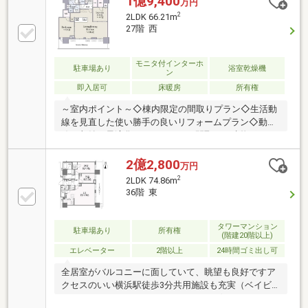
1億9,400
万円
た共有施設～周辺の生活環境～ ◇まいばすけっと横浜
2
2LDK 66.21m
駅北店 徒歩2分◇ファミリーマート鶴屋町店 徒歩2分
27階 西
◇マツモトキヨシ横浜ジョイナスPart1店 徒歩7分
モニタ付インターホ
駐車場あり
浴室乾燥機
ン
即入居可
床暖房
所有権
～室内ポイント～◇棟内限定の間取りプラン◇生活動
線を見直した使い勝手の良いリフォームプラン◇動
線・収納を最適化したこだわりの間取り～建物ポイン
ト～◇27階、眺望＆日照良好◇横浜駅直結タワーマン
ション◇24時間有人管理の大規模物件、充実した共有
2億2,800
万円
施設～周辺の生活環境～ ◇まいばすけっと横浜駅北店
2
2LDK 74.86m
徒歩2分◇ファミリーマート鶴屋町店 徒歩2分◇マツモ
36階 東
トキヨシ横浜ジョイナスPart1店 徒歩7分
タワーマンション
駐車場あり
所有権
(階建20階以上)
エレベーター
2階以上
24時間ゴミ出し可
全居室がバルコニーに面していて、眺望も良好ですア
クセスのいい横浜駅徒歩3分共用施設も充実（ベイビ
ューラウンジ、パーティーラウンジ、ゲストスイー