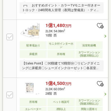
┏┓ おすすめポイント・カラーTVモニター付きオー
トロック・24時間有人管理（夜間は警備員）・ディン
プルキー、ノンタッチキー・コンシェルジュサービ
ス ※一部有償・ペット飼育可能（使用細則あり）・
宅配ボックスあり、各階にゴミ置き場あり・共有スペ
1億1,480
万円
ース有り ※一部有償 ライブラリーコーナー スタ
2
2LDK 54.08m
ディルーム（集会室） ゲストルーム プライベート
10階 西
ガーデン・エレベーター2基・内廊下設計
モニタ付インターホ
駐車場あり
浴室乾燥機
ン
タワーマンション
床暖房
所有権
(階建20階以上)
【Sales Point】〇30階建て10階部分〇リビングダイニ
ングに床暖房〇シューズインクローゼット〇各居室収
納〇システムキッチン グリル・浄水機・ディスポー
ザー〇浴室1416サイズ オートバス・追い焚き機能・
浴室暖房換気乾燥機〇鏡面裏収納〇温水洗浄便座・タ
1億4,500
万円
ンクレストイレ〇トイレに手洗いボウル〇防犯窓セン
2
2LDK 60.05m
サー
28階 西
タワーマンション
所有権
ペット相談可
(階建20階以上)
エレベーター
2階以上
間取り図有り