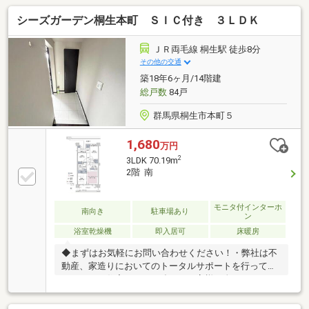
シーズガーデン桐生本町 ＳＩＣ付き ３ＬＤＫ
ＪＲ両毛線 桐生駅 徒歩8分
その他の交通
築18年6ヶ月/14階建
総戸数
84戸
群馬県桐生市本町５
1,680
万円
2
3LDK 70.19m
2階 南
モニタ付インターホ
南向き
駐車場あり
ン
浴室乾燥機
即入居可
床暖房
◆まずはお気軽にお問い合わせください！・弊社は不
動産、家造りにおいてのトータルサポートを行ってお
ります。・住宅ローンに強く、お客様一人ひとりにあ
ったご提案をさせていただきます。・スタッフ一同、
誠心誠意ご対応させていただきます！◆経験知識が豊