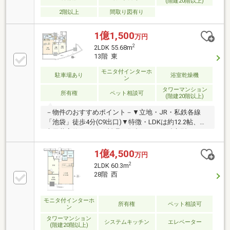
(階建20階以上)
バス交換／洗面化粧台交換・トイレ交換／クロス張替
2階以上
間取り図有り
1億1,500
万円
2
2LDK 55.68m
13階 東
モニタ付インターホ
駐車場あり
浴室乾燥機
ン
タワーマンション
所有権
ペット相談可
(階建20階以上)
－物件のおすすめポイント－▼立地・JR・私鉄各線
「池袋」徒歩4分(C9出口)▼特徴・LDKは約12.2帖、最
大天井高約2.6m・お料理に集中しやすい独立型キッチ
ン・キッチンと洗面室が近く、家事動線良好・LDと隣
接する洋室は一体利用可・WIC・SIC等、収納豊富・24
1億4,500
万円
時間有人管理・コンシェルジュサービス有(一部有
2
2LDK 60.3m
償)・ペット飼育可(細則有)・各階で24時間ゴミ出し可
28階 西
▼設備・ディスポーザー・浴室乾燥機・フルオートバ
ス・宅配ボックス・オートロック■ ご希望の住まい探
しをお手伝いします ━━━━━・・・物件の詳細・ご
モニタ付インターホ
所有権
ペット相談可
ン
相談はお気軽にお問い合わせください。
タワーマンション
システムキッチン
エレベーター
(階建20階以上)