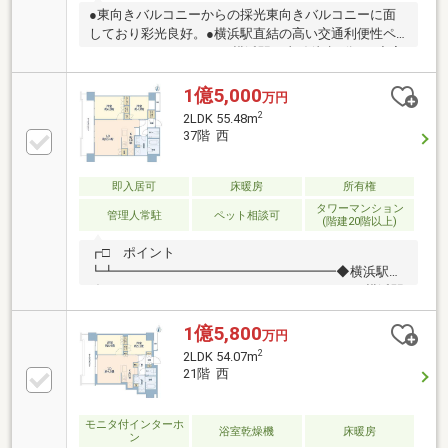
●東向きバルコニーからの採光東向きバルコニーに面
しており彩光良好。●横浜駅直結の高い交通利便性ペ
デストリアンデッキにて横浜駅に直結徒歩3分！●充実
の共用施設・コンシェルジュによる ホテルライクな
フロントサービス・各階専用ごみステーション（24時
1億5,000
万円
間使用可能）・各階専用宅配ボックス＜共用施設＞ベ
2
2LDK 55.48m
イビューラウンジ・パーティーラウンジゲストスイー
37階 西
ト・フィットネスルームワークプレイス・キッズスペ
ースライブラリーサロン・コインランドリー※一部有
償空室のため、ゆっくりと内覧できます。
即入居可
床暖房
所有権
タワーマンション
管理人常駐
ペット相談可
(階建20階以上)
┏□ ポイント
┗┻━━━━━━━━━━━━━━━━━◆横浜駅直
結タワーレジデンス ペデストリアンデッキで横浜駅
と直結◆24時間有人管理（夜間警備員）◆共用部4次
セキュリティ・24時間オンラインセキュリティシステ
1億5,800
万円
ム◆豊富なコンシェルジュサービス（一部有償）◆横
2
2LDK 54.07m
浜ベイシェラトンホテル＆タワーズ提携サービス◆横
21階 西
浜高島屋提携の外商サービス◆各階に宅配ボックス・
ゴミ置場あり◆ペット飼育可能（規約による制限あ
り）◆制振システム・直接基礎構造を採用 ◆二重
モニタ付インターホ
浴室乾燥機
床暖房
ン
床・二重天井を採用