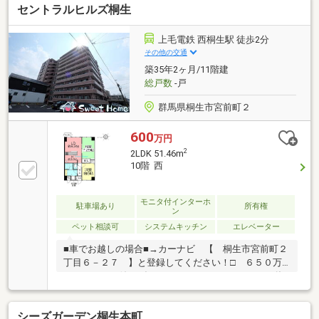
セントラルヒルズ桐生
富なスタッフが在籍！迅速な対応を心掛けておりま
す。・お問合せを受けてから即日ご対応をさせていた
だきます。・その他物件情報も多数ございます！お気
上毛電鉄 西桐生駅 徒歩2分
軽にお問い合わせください。
その他の交通
築35年2ヶ月/11階建
総戸数
-戸
群馬県桐生市宮前町２
600
万円
2
2LDK 51.46m
10階 西
モニタ付インターホ
駐車場あり
所有権
ン
ペット相談可
システムキッチン
エレベーター
■車でお越しの場合■→カーナビ 【 桐生市宮前町２
丁目６－２７ 】と登録してください！□ ６５０万
→６００万へ値下げしました♪■ セントラルヒルズ桐
生♪■ 通勤通学に便利なアクセス♪■ 桐生駅まで徒歩
５分♪■ 生活感が隠せる扉付の洗濯機置き場♪■ 内覧
シーズガーデン桐生本町
可能です♪※ 近隣貸し駐車場あり＊＊☆＊＊ ーー