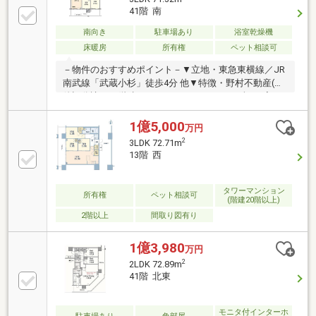
キッチン・主寝室にWICを設置・24時間ゴミ出し可
41階 南
能・ペット飼育可能(細則有)、足洗い場有▼設備・床
暖房(LD)・ミストサウナ／浴室乾燥機・トリプルセキ
南向き
駐車場あり
浴室乾燥機
ュリティシステム・宅配ボックス■物件の詳細・ご相
床暖房
所有権
ペット相談可
談はお気軽にお問い合わせください━━━━━・・・
－物件のおすすめポイント－▼立地・東急東横線／JR
南武線「武蔵小杉」徒歩4分 他▼特徴・野村不動産(株)
他旧分譲、45階建タワーレジデンス・LDを含む3室が
バルコニーに面する設計・洋室2室がLDに隣接、扉を
開放し一体利用も可能・L字型の対面式キッチン・全
1億5,000
万円
居室収納有、主寝室にWIC付・ペット飼育可能(細則有
2
3LDK 72.71m
／足洗い場有)・コンシェルジュサービス有・各階にゴ
13階 西
ミステーションを設置▼設備・床暖房(LD部分)・食洗
機、ディスポーザー・ミストサウナ付浴室乾燥機■ ご
希望の住まい探しをお手伝いします ━━━━━・・・
タワーマンション
所有権
ペット相談可
(階建20階以上)
物件の詳細・ご相談はお気軽にお問い合わせくださ
2階以上
間取り図有り
い。
1億3,980
万円
2
2LDK 72.89m
41階 北東
モニタ付インターホ