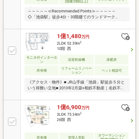
(階建20階以上)
～～～～～≪Recommended Points≫～～～～～
◇「池袋駅」徒歩4分・30階建てのランドマーク
◇1.45億円の資産価値を誇る高層階の住戸です◇28階
西向きで都心の夜景と開けた眺望を満喫◇ホテルライ
クなゲストルームやスタディルーム◇東急ストア池袋
1億1,480
万円
店・東武百貨店など身近に充実◇池袋病院などの高度
2
2LDK 52.39m
医療機関や教育施設も近く◇4重セキュリティ&24時間
10階 西
ゴミ出し対応の利便性～～～～～～～～～～～～～～
モニタ付インターホ
～～～～～～～～◆頭金0円から購入可!長期低金利50
浴室乾燥機
床暖房
ン
年ローン!◆提携銀行多数、住宅ローンご相談下さい!
リフォームリノベー
◆車でまとめてご案内!自宅まで送迎も可!◆年中無休!
所有権
ペット相談可
ション
即日対応!
《アクセス・物件》■ JR山手線「池袋」駅徒歩５分と
いう得難い立地■ 2013年2月築×相鉄不動産｜名鉄不動
産旧分譲■ ライブラリーコーナー、スタディルーム、
ゲストルーム■ 各階ゴミ置き場／内廊下設計■ コンシ
ェルジュサービス《間取り・眺望》■ 52.39㎡の２
1億6,900
万円
LDK■ 縦長リビング。リビング隣の洋室と一体化して
2
3LDK 75.34m
使いこともできる可変性の高い間取り■ バルコニーに
26階 西
全居室が面するようにレイアウトされた明るく開放感
に溢れたプラン ■ 10階部分の高層階で眺望良好■ 室
内リフォーム済み・システムキッチン交換／ユニット
タワーマンション
所有権
管理人常駐