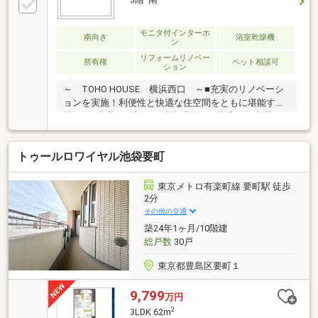
モニタ付インターホ
南向き
浴室乾燥機
ン
リフォームリノベー
所有権
ペット相談可
ション
～ TOHO HOUSE 横浜西口 ～■充実のリノベーシ
ョンを実施！利便性と快適な住空間をともに堪能する
暮らし■内装を一新した清潔感溢れる快適な住空間で
新生活をスタート■通勤・通学に便利！複数路線利用
可能な好立地■総タイル張りで重厚感のある佇まい、
トゥールロワイヤル池袋要町
オートロック×宅配ボックスで安心の管理体制■各居室
5帖以上、主寝室にはWICを設置した2LDK■一体感のあ
る対面キッチンを採用した12帖超の広々リビング■大
東京メトロ有楽町線 要町駅 徒歩
切なペットとの暮らしを叶えます（細則有）ご見学の
2分
ご希望、資料請求、ご質問などなど、お気軽にまずは
その他の交通
お問い合わせください♪【 フリーダイヤル： 0120-
築24年1ヶ月/10階建
821-930 】
総戸数
30戸
東京都豊島区要町１
9,799
万円
2
3LDK 62m