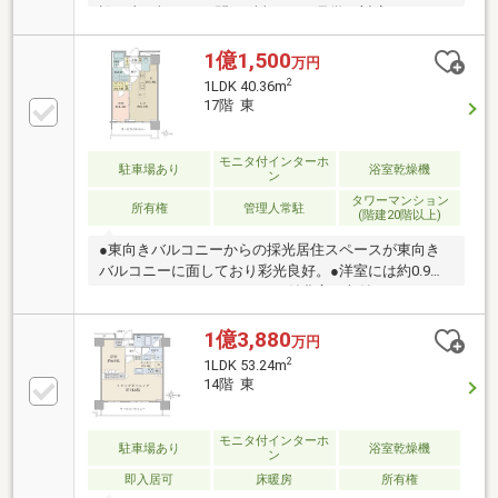
設～土日祝、平日問わず当日のご見学も対応いたしま
す～ご見学の際は【見学希望を送る(無料)】をクリッ
ク！朝日土地建物 横浜店は「横浜駅から徒歩３分の好
1億1,500
万円
立地」お気軽にお立ち寄りください♪-物件見学のご予
2
1LDK 40.36m
約-ご希望があれば周辺環境もご案内をいたします。日
17階 東
程：随時見学可能■ご予約方法受付フリーダイヤル：
0120-81-6121メールの場合：【資料請求】ボタンをク
リック♪
モニタ付インターホ
駐車場あり
浴室乾燥機
ン
タワーマンション
所有権
管理人常駐
(階建20階以上)
●東向きバルコニーからの採光居住スペースが東向き
バルコニーに面しており彩光良好。●洋室には約0.9帖
のウォークインクローゼット付豊富な収納スペースの
あるお部屋です●横浜駅直結の高い交通利便性ペデス
トリアンデッキにて横浜駅に直結徒歩3分！●充実の共
1億3,880
万円
用施設・コンシェルジュによる ホテルライクなフロ
2
1LDK 53.24m
ントサービス・各階専用ごみステーション（24時間使
14階 東
用可能）・各階専用宅配ボックス＜共用施設＞ベイビ
ューラウンジ・パーティーラウンジゲストスイート・
フィットネスルームワークプレイス・キッズスペース
モニタ付インターホ
駐車場あり
浴室乾燥機
ン
ライブラリーサロン・コインランドリー※一部有償
即入居可
床暖房
所有権