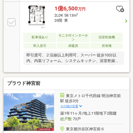
ト、ワークプレイス、エントランスラウンジ、エント
ランスガーデン、ランドリールーム、キッズスペー
1億6,500
万円
ス、フィットネスジム、ライブラリーサロン）制震構
2
2LDK 58.13m
造タワーマンション
26階 東
モニタ付インターホ
駐車場あり
浴室乾燥機
ン
即入居可
床暖房
所有権
即引渡可、２沿線以上利用可、スーパー 徒歩10分以
内、内装リフォーム、システムキッチン、浴室乾燥
機、全居室収納、始発駅、ゲストルーム、２４時間ゴ
ミ出し可、セキュリティ充実、ＴＶモニタ付インター
ホン、リノベーション、ウォークインクローゼット、
プラウド神宮前
ペット相談、エレベーター、宅配ボックス、駐輪場、
キッズルーム・託児所、食器洗乾燥機
東京メトロ千代田線 明治神宮前
駅 徒歩3分
その他の交通
築1年11ヶ月/地上11階地下2階建
総戸数
73戸
東京都渋谷区神宮前６