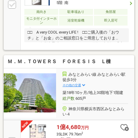
5階 南
南向き
駐車場あり
角部屋
モニタ付インターホ
浴室乾燥機
即入居可
ン
□□ A very COOL every LIFE ! □□ご購入後の「おウ
チ」と「お金」のご相談窓口をご用意しておりま
す！・金利上昇時のリスクヘッジ、借換え相談、繰上
返済のタイミング、各種保険の見直し・・・etc・おウ
チの設備保証や定期点検、駆け付けサービス・・・etc
Ｍ．Ｍ．ＴＯＷＥＲＳ ＦＯＲＥＳＩＳ Ｌ棟
まずはお気軽に現地をご覧下さいませ。物件の詳細に
ついて、ご見学希望のお客様は下記番号までお気軽に
ご連絡下さい。お問い合わせ専用フリーダイヤル ：０
みなとみらい線 みなとみらい駅
１２０－５１０ー００３
徒歩3分
その他の交通
築18年10ヶ月/地上30階地下1階建
総戸数
605戸
神奈川県横浜市西区みなとみら
い４
1億4,680
万円
2
3SLDK 79.76m