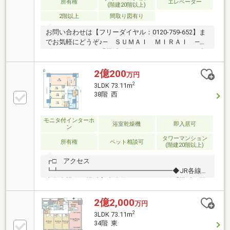
所有権
エレベーター
(階建20階以上)
望の住まい探しをお手伝いします ━━━━━・・・物
2階以上
間取り図有り
件の詳細・ご相談はお気軽にお問い合わせください。
お問い合わせは【フリーダイヤル：0120-759-652】ま
でお気軽にどうぞ♪― ＳＵＭＡＩ ＭＩＲＡＩ ―◇
ビッグターミナル「横浜」駅ペデストリアンデッキ直
結徒歩3分◇横浜駅エリアを代表する43階建てタワー
マンション◇31階フロア、東向き、ゆとりある
2億200
万円
1LDK◇バルコニーへ続く17.4帖のLDKは、光溢れる憩
2
3LDK 73.11m
いの場◇WIC・SIC・パントリーなど豊富な収納が叶え
38階 西
る生活感のない美空間◇ベイブリッジを望む横浜らし
い圧倒的な眺望◇ベイビューラウンジやフィットネ
ス、キッズスペースなど多彩な共有施設も魅力 ※装
モニタ付インターホ
浴室乾燥機
即入居可
ン
飾品は販売対象外です【東宝ハウス横浜】提携銀行
タワーマンション
横浜銀行 変動金利35年の場合 金利 年0.92％
所有権
ペット相談可
(階建20階以上)
┏□ アクセス
┗┻━━━━━━━━━━━━━━━━━◆JR各線・
東急東横線・横浜高速鉄道みなとみらい線「横浜」駅
きた西口 徒歩3分◆ペデストリアンデッキで横浜駅
と直結◆2023年12月築・新築未入居◆24時間有人管理
2億2,000
万円
（夜間警備員）◆共用部4次セキュリティ・24時間オ
2
3LDK 73.11m
ンラインセキュリティシステム◆豊富なコンシェルジ
34階 東
ュサービス（一部有償）◆横浜ベイシェラトンホテル