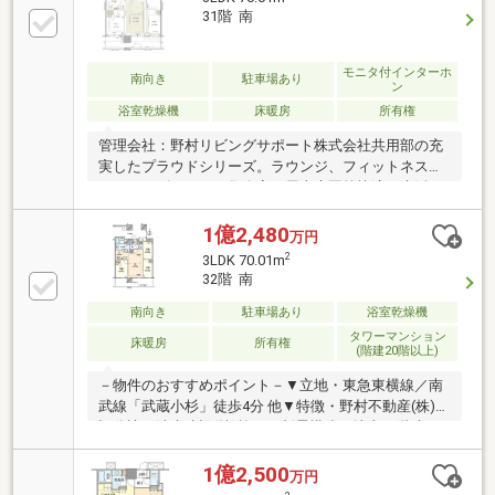
31階 南
モニタ付インターホ
南向き
駐車場あり
ン
浴室乾燥機
床暖房
所有権
管理会社：野村リビングサポート株式会社共用部の充
実したプラウドシリーズ。ラウンジ、フィットネスジ
ム、キッズルーム、集会室、屋上庭園等快適な生活を
すごせる施設がございます。最寄り駅は武蔵小杉駅よ
り徒歩約2分。駅周辺には大型ショッピングモール、
1億2,480
万円
区役所、病院や小学校、保育園など生活に必要な施設
2
3LDK 70.01m
が充実しております。～株式会社レジデンス～ご所有
32階 南
不動産のご売却、お住まいのご購入はお任せ下さい。
■資金計画について■購入条件について■税金につい
南向き
駐車場あり
浴室乾燥機
て・・・等不動産に関することなら、どのようなこと
タワーマンション
床暖房
所有権
(階建20階以上)
でもお気軽にご相談くださいインターネット未掲載の
物件も多数取り扱っております。
－物件のおすすめポイント－▼立地・東急東横線／南
武線「武蔵小杉」徒歩4分 他▼特徴・野村不動産(株)他
旧分譲、清水建設(株)施工・制震構造の地上45階建タ
ワーレジデンス・LDK約15.6帖、コミュニケーション
を育むセンターリビング設計・主寝室にWICを設置・
1億2,500
万円
LD含む3室が南面バルコニーに面します・コンシェル