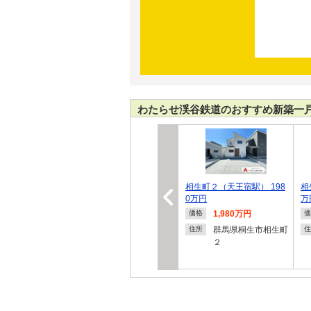
わたらせ渓谷鉄道のおすすめ新築一
相生町２（天王宿駅） 198
相
0万円
万
1,980万円
価格
価
群馬県桐生市相生町
住所
住
２