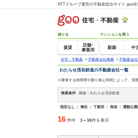
NTTグループ運営の不動産総合サイト goo
借りる
マンションを買う
店舗･
賃貸
新築
中
事業用
住宅・不動産
>
不動産会社検索
>
不動産会社
わたらせ渓谷鉄道の不動産会社一覧
※乗車する時間帯や乗り換え時間によって、実
検索条件
路線：わたらせ渓谷鉄道
指定なし
｜
桐生
｜
下新田
｜
相老
｜
運動公園
16
件中
1～16
件を表示