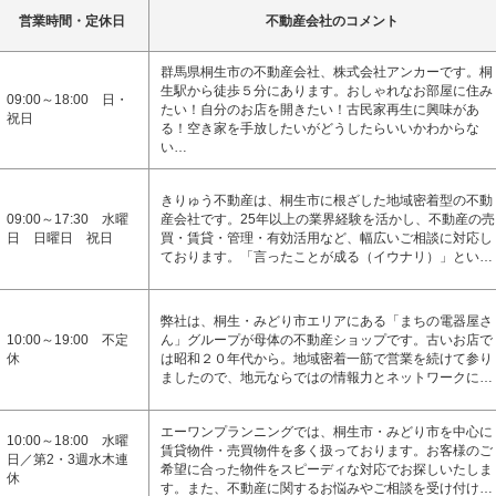
営業時間・定休日
不動産会社のコメント
群馬県桐生市の不動産会社、株式会社アンカーです。桐
生駅から徒歩５分にあります。おしゃれなお部屋に住み
09:00～18:00 日・
たい！自分のお店を開きたい！古民家再生に興味があ
祝日
る！空き家を手放したいがどうしたらいいかわからな
い…
きりゅう不動産は、桐生市に根ざした地域密着型の不動
09:00～17:30 水曜
産会社です。25年以上の業界経験を活かし、不動産の売
日 日曜日 祝日
買・賃貸・管理・有効活用など、幅広いご相談に対応し
ております。「言ったことが成る（イウナリ）」とい…
弊社は、桐生・みどり市エリアにある「まちの電器屋さ
10:00～19:00 不定
ん」グループが母体の不動産ショップです。古いお店で
休
は昭和２０年代から。地域密着一筋で営業を続けて参り
ましたので、地元ならではの情報力とネットワークに…
エーワンプランニングでは、桐生市・みどり市を中心に
10:00～18:00 水曜
賃貸物件・売買物件を多く扱っております。お客様のご
日／第2・3週水木連
希望に合った物件をスピーディな対応でお探しいたしま
休
す。また、不動産に関するお悩みやご相談を受け付け…