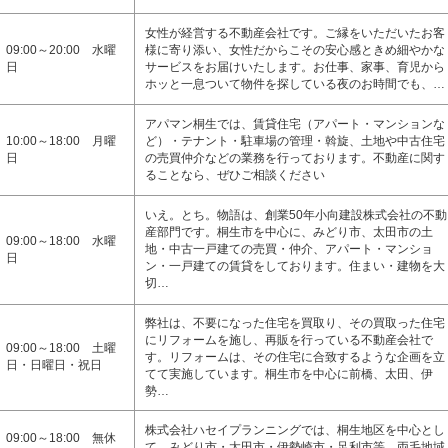
女性が経営する不動産会社です。ご縁をいただいたお客
09:00～20:00 水曜
様に寄り添い、女性だからこその安心感ときめ細やかな
日
サービスをお届けいたします。お仕事、家事、育児から
ホッと一息ついて物件を探している夜のお時間でも、…
アパマン桐生では、賃貸住宅（アパート・マンションな
10:00～18:00 月曜
ど）・テナント・駐車場の管理・斡旋、土地や中古住宅
日
の売買仲介などの業務を行っております。不動産に関す
ることなら、ぜひご相談ください
いえ。とち。物語は、創業50年小向建設株式会社の不動
産部門です。桐生市を中心に、みどり市、太田市の土
09:00～18:00 水曜
地・中古一戸建ての売買・仲介、アパート・マンショ
日
ン・一戸建ての賃貸をしております。住まい・建物を大
切…
弊社は、不要になった住宅を買取り、その買取った住宅
にリフォームを施し、再販を行っている不動産会社で
09:00～18:00 土曜
す。リフォームは、その住宅に合致するような企画を立
日・日曜日・祝日
てて実施しています。桐生市を中心に前橋、太田、伊
勢…
株式会社ハセイプランニングでは、桐生地区を中心とし
09:00～18:00 無休
て、みどり市・太田市・伊勢崎市・足利市等、両毛地域