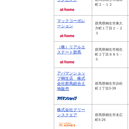
町２－１２
マックコーポレ
群馬県桐生市東久
ーション
方町１丁目２－２
３
（株）リアルエ
群馬県桐生市相生
ステート群馬
町２丁目８８５－
５
アパマンショッ
プ桐生店 株式
会社群馬総合土
群馬県桐生市浜松
地販売
町２丁目3-39
株式会社グリー
ンスクエア
群馬県桐生市末広
町4-26