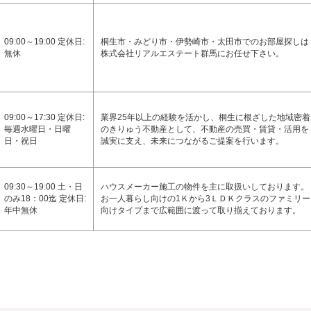
09:00～19:00 定休日:
桐生市・みどり市・伊勢崎市・太田市でのお部屋探しは
無休
株式会社リアルエステート群馬にお任せ下さい。
09:00～17:30 定休日:
業界25年以上の経験を活かし、桐生に根ざした地域密着
毎週水曜日・日曜
のきりゅう不動産として、不動産の売買・賃貸・活用を
日・祝日
誠実に支え、未来につながるご提案を行います。
09:30～19:00 土・日
ハウスメーカー施工の物件を主に取扱いしております。
のみ18：00迄 定休日:
お一人暮らし向けの1Ｋから3ＬＤＫクラスのファミリー
年中無休
向けタイプまで広範囲に渡って取り揃えております。