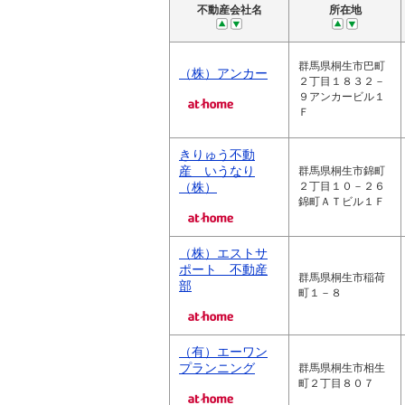
不動産会社名
所在地
群馬県桐生市巴町
（株）アンカー
２丁目１８３２－
９アンカービル１
Ｆ
きりゅう不動
産 いうなり
群馬県桐生市錦町
（株）
２丁目１０－２６
錦町ＡＴビル１Ｆ
（株）エストサ
ポート 不動産
群馬県桐生市稲荷
部
町１－８
（有）エーワン
プランニング
群馬県桐生市相生
町２丁目８０７