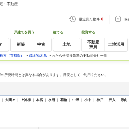
住宅・不動産
0
最近見た物件
保
一戸建てを買う
建てる
投資する
不動産
古
新築
中古
土地
土地活用
投資
検索（首都圏）
>
路線/栃木県
>
わたらせ渓谷鉄道の不動産会社一覧
際の所要時間とは異なる場合があります。目安としてご利用ください。
｜
大間々
｜
上神梅
｜
本宿
｜
水沼
｜
花輪
｜
中野
｜
小中
｜
神戸
｜
沢入
｜
原向