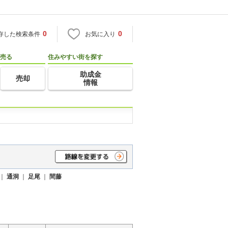
0
0
存した検索条件
お気に入り
売る
住みやすい街を探す
助成金
売却
情報
｜
通洞
｜
足尾
｜
間藤