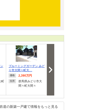
ィン
ブルーミングガーデン みど
飯田グループホールディン
飯田グループ
り市大間々町大…
グス リナージ…
グス リーブ
2,390万円
2,180万円～2,580万
2,290
価格
価格
価格
円
生町
群馬県みどり市大
群馬県
住所
住所
間々町大間々
群馬県桐生市相生町
２
住所
２
鉄道の新築一戸建て情報をもっと見る