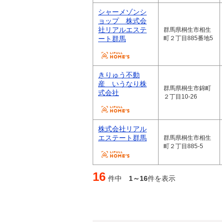
シャーメゾンシ
ョップ 株式会
社リアルエステ
群馬県桐生市相生
ート群馬
町２丁目885番地5
きりゅう不動
産 いうなり株
群馬県桐生市錦町
式会社
２丁目10-26
株式会社リアル
エステート群馬
群馬県桐生市相生
町２丁目885-5
16
件中
1～16
件を表示