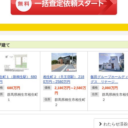
戸建て
生町１（新桐生駅） 680
相生町２（天王宿駅） 218
飯田グループホールデ
円
0万円～2580万円
グス リナージ…
680万円
2,180万円～2,580万
2,080万円
格
価格
価格
円
群馬県桐生市相生町
群馬県桐生市相
所
住所
１
群馬県桐生市相生町
２
住所
２
わたらせ渓谷