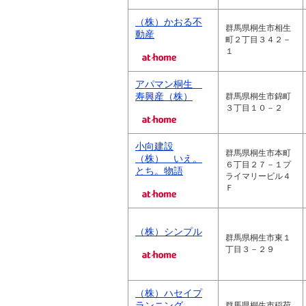
（株）かおる不
群馬県桐生市相生
動産
町２丁目３４２－
１
アパマン桐生
寿興産（株）
群馬県桐生市錦町
３丁目１０－２
小向建設
群馬県桐生市本町
（株） いえ。
６丁目２７－１プ
とち。物語
ライマリービル４
Ｆ
（株）シンプル
群馬県桐生市東１
丁目３－２９
（株）ハセイプ
ランニング
群馬県桐生市稲荷