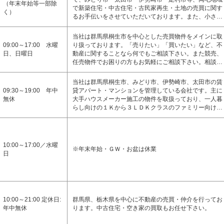
（年末年始等一部除
で新築住宅・中古住宅・古民家再生・土地の売買に関す
く）
るお手伝いをさせていただいております。また、小さ…
当社は群馬県桐生市を中心とした売買物件をメインに取
09:00～17:00 水曜
り扱っております。「売りたい」「買いたい」など、不
日、日曜日
動産に関することなら何でもご相談下さい。また競売、
任売物件でお困りの方もお気軽にご相談下さい。相談…
当社は群馬県桐生市、みどり市、伊勢崎市、太田市の賃
09:30～19:00 年中
貸アパート・マンションを管理している会社です。主に
無休
大手ハウスメーカー施工の物件を取扱っており、一人暮
らし向けの１Ｋから３ＬＤＫクラスのファミリー向け…
10:00～17:00／水曜
※年末年始・ＧＷ・お盆は休業
日
10:00～21:00 定休日:
群馬県、栃木県を中心に不動産の売買・仲介を行ってお
年中無休
ります。中古住宅・空き家の買取もお任せ下さい。