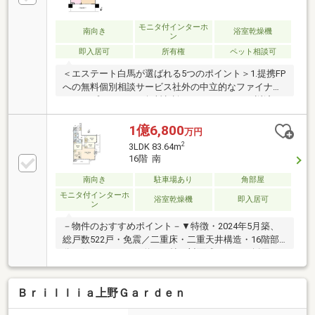
エツ大宮サクラスクエア店 徒歩1分(約40m)■ ご希望の
住まい探しをお手伝いします ━━━━━・・・物件の
モニタ付インターホ
南向き
浴室乾燥機
ン
詳細・ご相談はお気軽にお問い合わせください。
即入居可
所有権
ペット相談可
＜エステート白馬が選ばれる5つのポイント＞1.提携FP
への無料個別相談サービス社外の中立的なファイナン
シャルプランナーと無料相談できます。ローン返済だ
けでなく、教育・老後の資金等も含めてシミュレーシ
ョンをご提案できます。2.物件情報が豊富さいたま市
1億6,800
万円
を中心にたくさんの情報をご用意しております。イン
2
3LDK 83.64m
ターネット広告前の未公開物件も多数取り揃えており
16階 南
ます。3.HAKUBAグループでリフォーム、注文建築一
級建築士をはじめとした専門スタッフがおりますので
南向き
駐車場あり
角部屋
ご見学と合わせて、リフォームや注文建築についてご
モニタ付インターホ
浴室乾燥機
即入居可
ン
相談頂けます。4.年中無休(年末年始除く)で営業してお
ります営業時間 9:30～19:00
－物件のおすすめポイント－▼特徴・2024年5月築、
総戸数522戸・免震／二重床・二重天井構造・16階部
分の住まい・LDKは約19.9帖、対面式キッチン採用・
WIC等、全居室収納付・南・東の2面バルコニー・ゲス
トルーム等の共用施設有・コンシェルジュサービス有
Ｂｒｉｌｌｉａ上野Ｇａｒｄｅｎ
(8時～18時)・ペット飼育可(細則有)▼設備・ディスポ
ーザー／食洗機・浴室暖房乾燥機・エコジョーズ・ゴ