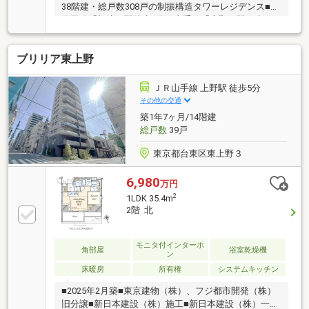
38階建・総戸数308戸の制振構造タワーレジデンス■千
代田線「根津」駅徒歩4分、山手線「上野」駅を含む
複数路線利用可◎24時間有人管理(夜間警備員対応)の
ため防犯面も安心です◎最上階にはスカイビューラウ
ブリリア東上野
ンジがあり、周辺の豊かな緑が望めます◎フロントサ
ービスやゲストルームなど共用施設充実◎各フロアに
ゴミ置き場有【リノベーション内容】キッチン交換/浴
ＪＲ山手線 上野駅 徒歩5分
室交換/洗面交換/トイレ交換/水まわり床張替/フロー
その他の交通
リング新規張替/建具交換/照明交換/給湯器(追い炊き機
築1年7ヶ月/14階建
能交換)下足入/全クロス貼替/アクセントクロス/ハウ
総戸数
39戸
スクリーニング
東京都台東区東上野３
6,980
万円
2
1LDK 35.4m
2階 北
モニタ付インターホ
角部屋
浴室乾燥機
ン
床暖房
所有権
システムキッチン
■2025年2月築■東京建物（株）、フジ都市開発（株）
旧分譲■新日本建設（株）施工■新日本建設（株）一級