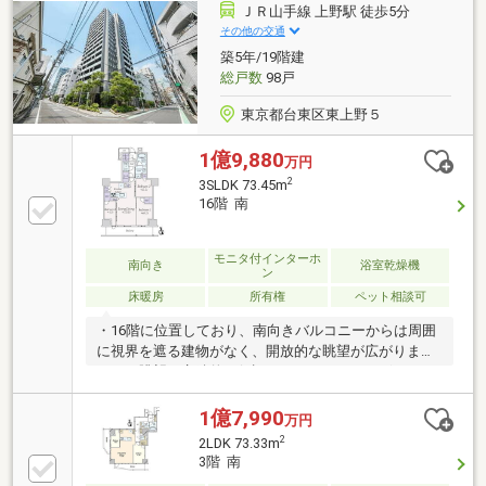
ミ置場／宅配ボックス／トランクルーム(各階)・高圧
ＪＲ山手線 上野駅 徒歩5分
一括受電システム・共用部Wi-Fi対応■ ご希望の住まい
その他の交通
探しをお手伝いします ━━━━━・・・物件の詳細・
築5年/19階建
ご相談はお気軽にお問い合わせください。
総戸数
98戸
東京都台東区東上野５
1億9,880
万円
2
3SLDK 73.45m
16階 南
モニタ付インターホ
南向き
浴室乾燥機
ン
床暖房
所有権
ペット相談可
・16階に位置しており、南向きバルコニーからは周囲
に視界を遮る建物がなく、開放的な眺望が広がりま
す。（眺望は永続的に保証されるものではございませ
ん）・プライバシーに配慮したホテルライクな内廊下
設計です。・リビングダイニングには、TES温水式床
1億7,990
万円
暖房が設置されています。・3駅複数路線利用可JR山
2
2LDK 73.33m
手線・JR京浜東北線・JR高崎線・JR宇都宮線・JR常
3階 南
磐線他「上野」駅まで徒歩5分東京メトロ銀座線・日