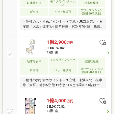
成城石井ルミネ大宮ルミネ2店 徒歩3分(約190m)■ ご希
モニタ付インターホ
駐車場あり
浴室乾燥機
ン
望の住まい探しをお手伝いします ━━━━━・・・物
タワーマンション
件の詳細・ご相談はお気軽にお問い合わせください。
所有権
ペット相談可
(階建20階以上)
－物件のおすすめポイント－▼立地・JR京浜東北・根
岸線「大宮」徒歩5分 他▼特徴・2024年5月築、免震構
造・LDKは約15.4帖、対面式キッチンを採用・洋室約
4.4帖は2WAY仕様・コンシェルジュサービス有(8時～
18時)・ペット飼育可能(細則有)・ゴミ置場・宅配ボッ
1億2,900
万円
クス・トランクルーム(各階)・ゲストルーム等の共用
2
3LDK 74.1m
施設有▼設備・食洗機・ディスポーザー・浴室暖房乾
19階 東
燥機・エコジョーズ▼周辺環境・マルエツ大宮サクラ
スクエア店 徒歩1分(約40m)■ ご希望の住まい探しをお
モニタ付インターホ
駐車場あり
浴室乾燥機
ン
手伝いします ━━━━━・・・物件の詳細・ご相談は
タワーマンション
お気軽にお問い合わせください。
所有権
ペット相談可
(階建20階以上)
－物件のおすすめポイント－▼立地・京浜東北・根岸
線「大宮」徒歩5分 他▼特徴・LDと洋室約5.0帖は一体
利用も可・キッチンは独立型、カップボード付・WIC
等、各洋室収納付・スカイラウンジ等、多彩な共用施
設有・各階にゴミ置き場・宅配BOX有・24時間有人管
1億4,000
万円
理(管理員・コンシェルジュ・夜間警備員)・ペット飼
2
2SLDK 70.82m
育可(細則有／足洗い場有)▼設備・食洗機・ディスポ
14階 南
ーザー・浴室乾燥機・エコジョーズ▼周辺環境・マル