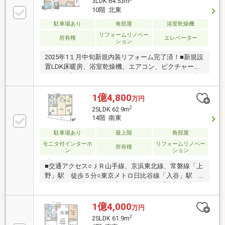
3LDK 64.53m
「エキュート」「マルイ」「アトレ」を使い分け 暮
10階 北東
らしに寄り添う買い物環境■共用部・オートロック、
駐車場あり
角部屋
浴室乾燥機
宅配ボックス完備■かんたんネット予約がお勧めです
（1）【見学予約する】ボタンをタップ（2）ご希望の
リフォームリノベー
所有権
エレベーター
ション
見学日時・集合場所をクリックで 予約完了
2025年1１月中旬新規内装リフォーム完了済！■新規設
置LDK床暖房、浴室乾燥機、エアコン、ピクチャーレ
ール、■交換システムキッチン（オールインワン浄水
器、人造大理石天板他）洗面（シングルレバーシャワ
ー水栓、一体成型カウンター）洗濯機水栓、洗濯パ
1億4,800
万円
ン、タンクレストイレ、トイレ手洗■貼替 床、天
2
2SLDK 62.9m
井、クロス安心の共用部、防犯24時間ゴミ出し可、宅
14階 南東
配ボックス、カラーモニター付きインターホン町会
費：月額300円ファミリーコール：月額275円※2025年
駐車場あり
最上階
角部屋
12月にファミリコール月額275円は廃止予定
モニタ付インターホ
リフォームリノベー
所有権
ン
ション
■交通アクセス○ＪＲ山手線、京浜東北線、常磐線「上
野」駅 徒歩５分○東京メトロ日比谷線「入谷」駅
徒歩７分○東京メトロ銀座線、日比谷線「上野」駅
徒歩８分■おすすめポイント○２０１７年１月築○１４
階建の最上階部分○南東・北東向きの角住戸につき通
1億4,000
万円
風良好○専有面積６２．９０平米の２ＳＬＤＫ○対面式
2
2SLDK 61.9m
システムキッチン○リビングダイニングに温水式床暖