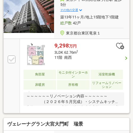
5分
その他の交通
築13年11ヶ月/地上15階地下1階建
総戸数
42戸
東京都台東区竜泉１
9,298
万円
2
3LDK 62.76m
11階 南西
モニタ付インターホ
角部屋
浴室乾燥機
ン
リフォームリノベー
床暖房
所有権
ション
～～～～～～リノベーション内容～～～～～～
（２０２６年５月完成）・システムキッチン
交換・ユニットバス交換・洗面化粧台交換・トイレ交
換 ・建具交換 ・フローリング張替え ・ク
ロス貼り換え ・・・等～～～～～～～～～～～～
ヴェレーナグラン大宮大門町 瑞景
～～～～～～～～～