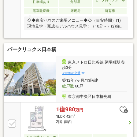
グ(LDK・洋室・サービススペース・廊下) 等■ ご希望
モニタ付インターホ
駐車場あり
角部屋
ン
の住まい探しをお手伝いします ━━━━━・・・物件
浴室乾燥機
床暖房
所有権
の詳細・ご相談はお気軽にお問い合わせください。
◇◆東宝ハウスご来場メニュー◆◇（目安時間）(1)
現地見学・完成モデルハウス見学：（10分～）(2)住宅
ローンのご相談：（30分～）(3)ご希望条件のご相談：
（15分～）～【今のお客様のご状況をお聞かせくださ
い】～◆新しいお家で○○○を叶えたい！◆毎月支払う
パークリュクス日本橋
住居費って自分達はいくらなら大丈夫かな。。◆歳を
重ねてもずっと安心して暮らせる場所がいい！◆購入
はしたいけど、手続きとか税金とか色々心配。。期待
東京メトロ日比谷線 茅場町駅 徒
も大きい反面、悩みや不安も多いと思います。お客様
歩3分
と一緒にたくさん悩んできた私達なので、なにか1つ
その他の交通
でも良いアドバイスができたらと思っています。是非
築12年7ヶ月/13階建
ご相談ください。
総戸数
60戸
東京都中央区日本橋兜町
1億980
万円
2
1LDK 42m
2階 南西