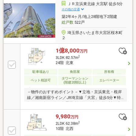
インバルコニーにはスロップシンク付き◆留守中の荷
ＪＲ京浜東北線 大宮駅 徒歩5分
物受け取りに便利な宅配ボックス有◆ペット飼育可能
その他の交通
（飼育細則有）
築2年4ヶ月/地上28階地下2階建
総戸数
522戸
埼玉県さいたま市大宮区桜木町
２
1億8,000
万円
2
3LDK 82.57m
24階 北東
駐車場あり
角部屋
所有権
タワーマンション
ペット相談可
エレベーター
(階建20階以上)
－物件のおすすめポイント－▼立地・京浜東北・根岸
線／湘南新宿ライン／JR埼京線「大宮」徒歩5分▼特
徴・2024年5月築、免震構造採用・会話が弾む対面式
キッチン・WIC3か所等、各洋室・廊下に収納有・2面
バルコニーに3室が面する設計・ゲストルーム等の共
9,980
万円
用施設有・ご不在時も荷物が受け取れる宅配ボックス
2
2LDK 62.38m
有・ペット飼育可能(細則有・足洗い場有)▼周辺環
10階 北西
境・マルエツ大宮サクラスクエア店 徒歩1分(約40m)・