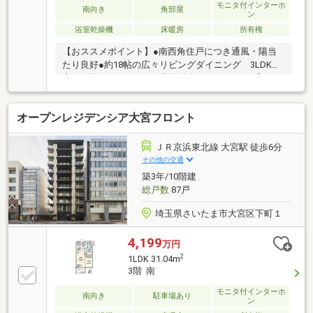
モニタ付インターホ
南向き
角部屋
ン
浴室乾燥機
床暖房
所有権
【おススメポイント】●南西角住戸につき通風・陽当
たり良好●約18帖の広々リビングダイニング 3LDKへ
変更可能（※リフォーム費用別途要）●ペット飼育可
（※細則有）【充実の設備・仕様】■ディスポーザー排
水処理システム■ビルトイン浄水器■食器洗い乾燥機■
オープンレジデンシア大宮フロント
保温浴槽■低床式浴槽■追いだき機能付セミオートバス
■トリプルセキュリティ■24時間遠隔監視システム■二
重床・二重天井・天井カセット型エアコン（LD部分）
ＪＲ京浜東北線 大宮駅 徒歩6分
■ガス温水式床暖房（LD部分）■フルフラット設計■24
その他の交通
時間換気システム■LOW-E複層ガラス
築3年/10階建
総戸数
87戸
埼玉県さいたま市大宮区下町１
4,199
万円
2
1LDK 31.04m
3階 南
モニタ付インターホ
南向き
駐車場あり
ン