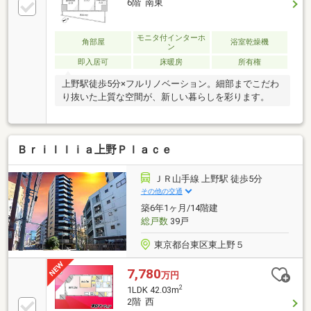
6階 南東
房有○ミストサウナ付き浴室暖房乾燥機（２４時間換
気機能付）○追い焚き機能付きユニットバス○約６．１
帖の洋室にウォークインクローゼット有○カラーモニ
モニタ付インターホ
角部屋
浴室乾燥機
ン
ター付インターホン○オートロック○宅配ボックス有○
即入居可
床暖房
所有権
ペット飼育可（細則有）
上野駅徒歩5分×フルリノベーション。細部までこだわ
り抜いた上質な空間が、新しい暮らしを彩ります。
Ｂｒｉｌｌｉａ上野Ｐｌａｃｅ
ＪＲ山手線 上野駅 徒歩5分
その他の交通
築6年1ヶ月/14階建
総戸数
39戸
東京都台東区東上野５
7,780
万円
2
1LDK 42.03m
2階 西