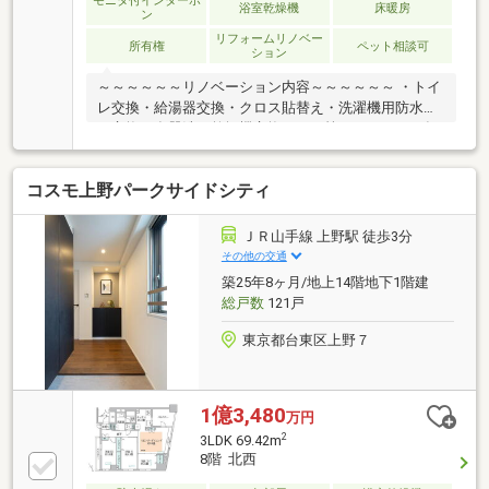
モニタ付インターホ
浴室乾燥機
床暖房
ン
リフォームリノベー
所有権
ペット相談可
ション
～～～～～～リノベーション内容～～～～～～ ・トイ
レ交換・給湯器交換・クロス貼替え・洗濯機用防水パ
ン交換・食器洗い乾燥機交換・・・等 （２０２６年
７月１４日完了）～～～～～～～～～～～～～～～～
～～～～～・耐震ドア枠・ダブルオートロック・宅配
コスモ上野パークサイドシティ
ボックス・ペット飼育可（細則あり）
ＪＲ山手線 上野駅 徒歩3分
その他の交通
築25年8ヶ月/地上14階地下1階建
総戸数
121戸
東京都台東区上野７
1億3,480
万円
2
3LDK 69.42m
8階 北西