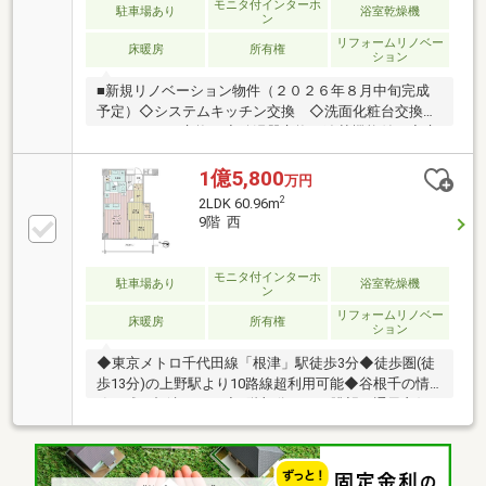
モニタ付インターホ
駐車場あり
浴室乾燥機
ン
リフォームリノベー
床暖房
所有権
ション
■新規リノベーション物件（２０２６年８月中旬完成
予定）◇システムキッチン交換 ◇洗面化粧台交換◇
ユニットバス交換 ◇給湯器交換（追焚機能付）◇床
暖房貼替（LD） ◇トイレ交換 ◇クロス貼替◇フロ
ーリング貼替 ◇エコカラット新規（玄関一部）◇給
1億5,800
万円
水管・給湯管・排水管交換（専有部側）・毎日の暮ら
2
2LDK 60.96m
しにゆとりができる千代田線「根津」駅まで徒歩３分
9階 西
の好立地！・大切なペットと一緒に暮らせる「ペット
飼育可」のマンションです。（※２匹迄、他細則
有）・開口部には複層ガラスを採用。断熱性・遮音性
モニタ付インターホ
駐車場あり
浴室乾燥機
ン
に配慮されており、外気温の影響を受けにくく、室内
リフォームリノベー
環境を快適に保ちます。
床暖房
所有権
ション
◆東京メトロ千代田線「根津」駅徒歩3分◆徒歩圏(徒
歩13分)の上野駅より10路線超利用可能◆谷根千の情
緒が残る根津エリア◆9階部分につき眺望・通風良好
▼建物・共用部 等・制震柱工法・バリアフリー設
計・ペット可(飼育細則有)・ゲストルーム有り・ホテ
ルライクな内廊下設計・ワインセラー付プライベート