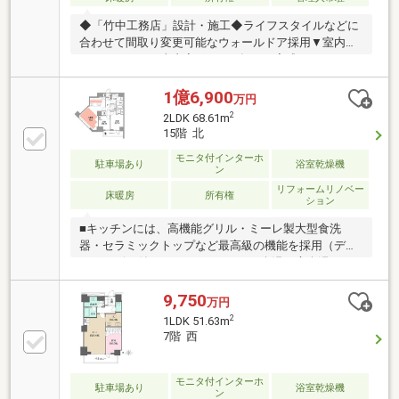
◆「竹中工務店」設計・施工◆ライフスタイルなどに
合わせて間取り変更可能なウォールドア採用▼室内リ
ノベーション工事内容（※2025年10月完成）・システ
ムキッチン交換（ディスポーザー交換、ビルトイン食
洗機交換）・ユニットバス交換（１４１８サイズ採
1億6,900
万円
用、オートバス、浴室乾燥機、バスオーディオ）・洗
2
2LDK 68.61m
面化粧台交換（ミラーキャビネット四面鏡採用）・ト
15階 北
イレ交換（温水洗浄機能付き・フルオート便座採
モニタ付インターホ
用）・フローリング全面貼替（LDには床暖房新規交
駐車場あり
浴室乾燥機
ン
換）・壁紙全面貼替（一部アクセントクロス、LDには
リフォームリノベー
エコカラット採用）・建具交換、給湯器、ハウスクリ
床暖房
所有権
ション
ーニング等
■キッチンには、高機能グリル・ミーレ製大型食洗
器・セラミックトップなど最高級の機能を採用（ディ
スポーザー付）■ユニットバスには楽湯（肩楽湯＋腰
楽湯）機能付■ウルトラファインバブル×マイクロファ
インバブル採用■床暖房をリビングダイニングおよび
9,750
万円
キッチンに設置■不忍池・上野公園が望める部屋位
2
1LDK 51.63m
置！15階、日当たり・眺望良好！■ジム・ゲストルー
7階 西
ム等共用施設も充実〇リノベーション内容〇＊システ
ムキッチン・ユニットバス・洗面化粧台・トイレ交換
＊全壁・全天井クロス貼替＊フローリング・フロアタ
モニタ付インターホ
駐車場あり
浴室乾燥機
ン
イル張替・全建具・シューズボックス交換 等