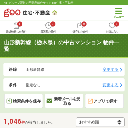
NTTグループ運営の不動産総合サイト goo住宅・不動産
1
0
0
0
最近検索した条件
最近見た物件
保存した条件
お気に入り
山形新幹線（栃木県）の中古マンション 物件一
覧
路線
変更する
山形新幹線
条件
変更する
指定なし
新着メールを受
検索条件を保存
アプリで探す
取る
1,046
件
が該当しました。