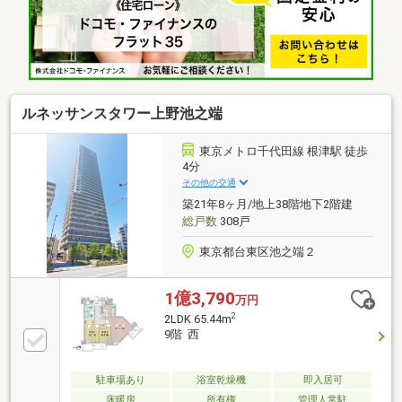
ラウンジ▼室内リノベーション工事内容（令和8年7月
末完成予定）・システムキッチン交換(ビルトイン食洗
機、浄水器一体型水栓、ディスポーザー)・ユニットバ
ス交換(浴室乾燥機、追い焚き機能付き)・洗面化粧台
交換・トイレ交換・フローリング全面貼替・ハウスク
リーニング等
ルネッサンスタワー上野池之端
東京メトロ千代田線 根津駅 徒歩
4分
その他の交通
築21年8ヶ月/地上38階地下2階建
総戸数
308戸
東京都台東区池之端２
1億3,790
万円
2
2LDK 65.44m
9階 西
駐車場あり
浴室乾燥機
即入居可
床暖房
所有権
管理人常駐