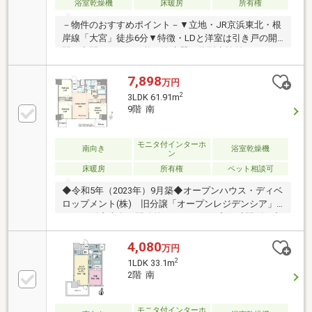
浴室乾燥機
床暖房
所有権
－物件のおすすめポイント－▼立地・JR京浜東北・根
岸線「大宮」徒歩6分▼特徴・LDと洋室は引き戸の開
閉で空間アレンジ可能・浄水器一体型水栓付のキッチ
ン・各居室・洗面室に収納を配置・カメラ付オートロ
ック・モニタ付エレベーター採用▼設備・床暖房
7,898
万円
(LD)・浴室乾燥機・非接触キーシステム・宅配ボック
2
3LDK 61.91m
ス▼2026年7月室内リフォーム内容・全室クロス張
9階 南
替・LED照明取付、ハウスクリーニング▼周辺環境・
ファミリーマート大宮仲町二丁目店 徒歩1分(約80m)■
ご希望の住まい探しをお手伝いします
モニタ付インターホ
南向き
浴室乾燥機
ン
━━━━━・・・物件の詳細・ご相談はお気軽にお問
床暖房
所有権
ペット相談可
い合わせください。
◆令和5年（2023年）9月築◆オープンハウス・ディベ
ロップメント(株) 旧分譲「オープンレジデンシア」
シリーズ◆南向き開放的なレジデンス◆24時間ゴミ出
し可能◆ペット飼育可（使用細則有）◆二重構造の
床・天井◆設計・建設住宅性能証明書取得◆宅配ロッ
4,080
万円
カー付き◆光ファイバーインターネット （つなぐネ
2
1LDK 33.1m
ットコミュニケーションズ）◆新規リフォーム実施
2階 南
※2026年6月完了
モニタ付インターホ