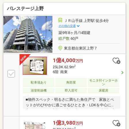
パレステージ上野
ＪＲ山手線 上野駅 徒歩4分
その他の交通
築9年8ヶ月/14階建
総戸数
60戸
東京都台東区上野７
1億4,000
万円
2
2SLDK 62.9m
6階 南東
モニタ付インターホ
駐車場あり
角部屋
ン
浴室乾燥機
即入居可
床暖房
■物件スペック・明るさに満ちた角住戸で 家族とペ
ットがのびやかに過ごせるひととき・LDKを中心に各
室へつながり 家族の会話が生まれやすい住空間・家
具・エアコン・照明が整い 家族とペットですぐに心
地よく始める新生活■立地・保育園徒歩5分、小学校徒
1億3,980
万円
歩10分圏内 子育てに寄り添うロケーションです・
2