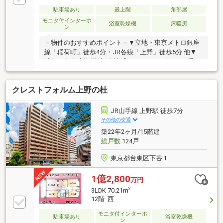
利50年ローン!◆提携銀行多数、住宅ローンご相談下さ
い!◆車でまとめてご案内!自宅まで送迎も可!◆年中無
駐車場あり
最上階
角部屋
休!即日対応させていただきます!◆5000円QUOプレゼ
モニタ付インターホ
浴室乾燥機
床暖房
ン
ントキャンペーン♪◆フジテレビ等でCM放映♪
－物件のおすすめポイント－▼立地・東京メトロ銀座
線「稲荷町」徒歩4分・JR各線「上野」徒歩5分 他▼
特徴・東京建物(株)旧分譲「Brilliaシリーズ」・二重
床・二重天井構造・LDおよび洋室最大天井高約
2530mm・会話が弾む対面式キッチン・全居室に収納
クレストフォルム上野の杜
有・ペット飼育可能(規則有)▼設備・床暖房(LD部
分)・食洗機・浄水器・ミストサウナ付浴室乾燥機▼周
辺環境・マルエツ東上野店 徒歩3分(約200m)※サービ
JR山手線 上野駅 徒歩7分
スバルコニー面積2.25平米■ ご希望の住まい探しをお
その他の交通
手伝いします ━━━━━・・・物件の詳細・ご相談は
築22年2ヶ月/15階建
お気軽にお問い合わせください。
総戸数
124戸
東京都台東区下谷１
1億2,800
万円
2
3LDK 70.21m
12階 西
モニタ付インターホ
駐車場あり
浴室乾燥機
ン