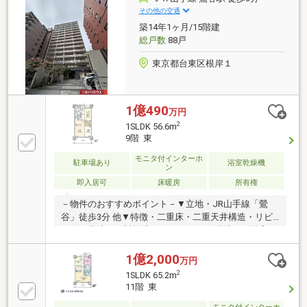
東西線「日本橋」駅 徒歩3分・東京メトロ銀座線・
その他の交通
半蔵門線「三越前」駅 徒歩7分・JR山手線「東京」
築14年1ヶ月/15階建
駅 徒歩12分
総戸数
88戸
東京都台東区根岸１
1億490
万円
2
1SLDK 56.6m
9階 東
モニタ付インターホ
駐車場あり
浴室乾燥機
ン
即入居可
床暖房
所有権
－物件のおすすめポイント－▼立地・JR山手線「鶯
谷」徒歩3分 他▼特徴・二重床・二重天井構造・リビ
ングを見渡せる対面式キッチン・LDと隣接する洋室は
一体利用可能・回遊性を高めるWTC・約6.0帖サービ
ススペースは多用途に活用可能▼設備・複層ガラス(全
1億2,000
万円
窓)・オートロック・TVモニタ付インターホン▼2026
2
1SLDK 65.2m
年6月室内リフォーム内容【交換】キッチン、UB、洗
11階 東
面化粧台、トイレ 等【張替】全室クロス、フローリン