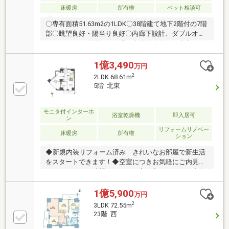
床暖房
所有権
ペット相談可
〇専有面積51.63m2の1LDK〇38階建て地下2階付の7階
部〇眺望良好・陽当り良好〇内廊下設計、ダブルオー
トロック、24時間有人管理（夜間警備員）の安心セキ
ュリティ〇フロントサービス有り（一部有料）〇充実
した共用施設 ・ゲストルーム ・集会室 ・屋上庭
1億3,490
万円
園 スカイビューラウンジ ・ラウンジ（1・2階部
2
2LDK 68.61m
分） ・トレーニングジム ・来客用駐車場〇各階ゴ
5階 北東
ミ置場有り（24時間ゴミ出し可能）〇ペット飼育可
（細則有り）〇平成30年10月 大規模修繕工事実施済
み〇分譲会社：サンウッド・東急不動産・東京建物〇
モニタ付インターホ
浴室乾燥機
即入居可
ン
施工会社：竹中工務店〇管理会社：森ビルエステート
リフォームリノベー
サービス
床暖房
所有権
ション
◆新規内装リフォーム済み きれいなお部屋で新生活
をスタートできます！◆空室につきお気軽にご内見い
ただけます。ご希望の日時をお申し出ください！◆住
んでからも安心のアフターサービス保証付き◆大切な
ペットと一緒に暮らせます！（細則有）◆管理体制の
1億5,900
万円
優れた総戸数308戸の大規模マンション◆リフォーム
2
3LDK 72.55m
内容（2025年9月完成） 〇キッチン交換（食洗器付
23階 西
き） 〇ユニットバス交換（追い焚き機能・浴室乾燥