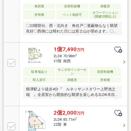
機付き） 〇トイレ交換 〇洗面化粧台交換 〇フロ
ーリング、フロアタイル貼替 〇ハウスクリーニン
角部屋
浴室乾燥機
床暖房
グ ほか＜野島＞※室内の家具・インテリアはイメー
タワーマンション
所有権
ペット相談可
(階建20階以上)
ジ用のもので、販売物件には含まれません。
〇23階部分、西・北向き 角住戸〇遮蔽物もなく眺望
良好〇西側には晴れた日には富士山が望めます。〇リ
ビングダイニング部分にTES温水式床暖房あり。〇平
成17年1月築。内廊下設計。
1億7,490
万円
2
2LDK 70.98m
31階 南西
モニタ付インターホ
駐車場あり
浴室乾燥機
ン
即入居可
床暖房
所有権
根津駅より徒歩4分『 ルネッサンスタワー上野池之
端 』全居室から開放的な眺望を楽しめる2LDK木目と
白が調和する心地よい内装に刷新◆冬でも足元から暖
かい床暖房や便利な食洗機を設置◇生ごみを処理でき
るディスポーザー付キッチン◆WICやSIC等全居室に収
2億2,000
万円
納を設け、収納力を確保◇浴室乾燥機や温水洗浄便座
2
2LDK 83.71m
など最新の水回り設備◆ゲストルームなど、豪華な共
22階 東
有施設が充実！◇ペット可！動物と触れ合いながら暮