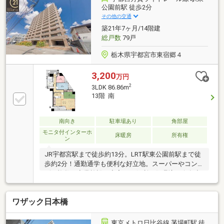
公園前駅 徒歩2分
その他の交通
築21年7ヶ月/14階建
総戸数
79戸
栃木県宇都宮市東宿郷４
3,200
万円
2
3LDK 86.86m
13階 南
南向き
駐車場あり
角部屋
モニタ付インターホ
床暖房
所有権
ン
JR宇都宮駅まで徒歩約13分。LRT駅東公園前駅まで徒
歩約2分！通勤通学も便利な好立地。スーパーやコン
ビニ複数、商業施設が充実した便利な住環境。今泉小
まで徒歩約10分と、お子様の登下校も安心できる距離
です。休日の運動やお散歩には、徒歩約2分の駅東公
ワザック日本橋
園がおすすめ。眺望良好13階角部屋。南と東から二面
採光の明るいリビング・ダイニングは約17帖のゆとり
の広さ。1.25坪の広い浴室、床暖房やディスポーザー
東京メトロ日比谷線 茅場町駅 徒