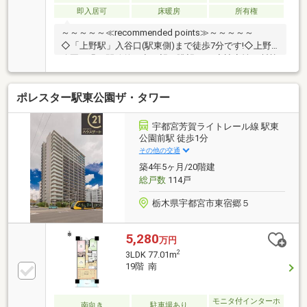
即入居可
床暖房
所有権
～～～～～≪recommended points≫～～～～～
◇「上野駅」入谷口(駅東側)まで徒歩7分です!◇上野
公園の緑と開放的な空を望む眺望です!◇遮音性・断熱
性に優れた二重サッシを使用!◇70.21㎡・リビングは
13.0畳（床暖房完備）◇大切なペットと一緒に暮らす
ポレスター駅東公園ザ・タワー
ことができます!◇安心の2004年築＆住宅ローン控除対
象です!～～～～～～～～～～～～～～～～～～～～～
～◆頭金0円から購入可!長期低金利50年ローン!◆提携
宇都宮芳賀ライトレール線 駅東
銀行多数、住宅ローンご相談下さい!◆車でまとめてご
公園前駅 徒歩1分
案内!自宅まで送迎も可!◆年中無休!即日対応させてい
その他の交通
ただきます!◆5000円QUOプレゼントキャンペーン♪
築4年5ヶ月/20階建
総戸数
114戸
栃木県宇都宮市東宿郷５
5,280
万円
2
3LDK 77.01m
19階 南
モニタ付インターホ
南向き
駐車場あり