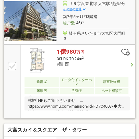
ＪＲ京浜東北線 大宮駅 徒歩5分
その他の交通
築7年5ヶ月/13階建
総戸数
45戸
埼玉県さいたま市大宮区大門町
３
1億980
万円
2
3SLDK 70.24m
9階 西
モニタ付インターホ
角部屋
浴室乾燥機
ン
床暖房
所有権
ペット相談可
※弊社HPもご覧下さいませ →
https://www.nomu.com/mansion/id/FD7C4003/◆大和
地所レジデンス株式会社旧分譲「ヴェレーナグラン」
シリーズ◆13階建9階部分、東・南・西：3方角住戸の
為、眺望・陽当り・通風良好 ◆ガラスコーナーサ
大宮スカイ＆スクエア ザ・タワー
ッシュの開放感ある住戸◆ウォークインクローゼッ
ト・納戸など収納豊富◆3面バルコニー：19.10m2※メ