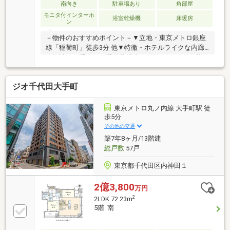
比谷線「上野」駅徒歩6分東京メトロ銀座線「稲荷
南向き
駐車場あり
角部屋
町」駅まで徒歩3分都営大江戸線「新御徒町」駅まで
モニタ付インターホ
浴室乾燥機
床暖房
ン
徒歩9分・大切なペットと暮らせるマンションです。
（飼育細則あり）
－物件のおすすめポイント－▼立地・東京メトロ銀座
線「稲荷町」徒歩3分 他▼特徴・ホテルライクな内廊
下設計・二重床・二重天井構造・2面バルコニー仕様
(南・西側)・LDKは約18.4帖、対面式キッチン採用・主
寝室は約7.0帖、WICを設置・宅配ボックス有、24時間
ジオ千代田大手町
ゴミ出し可能▼設備・床暖房(LD部分)・浄水器・浴室
乾燥機・タンクレストイレ・オートロック▼周辺環
境・マルエツ東上野店 徒歩3分(約200m)・台東区役所
東京メトロ丸ノ内線 大手町駅 徒
徒歩4分(約280m)■ ご希望の住まい探しをお手伝いし
歩5分
ます ━━━━━・・・物件の詳細・ご相談はお気軽に
その他の交通
お問い合わせください。
築7年8ヶ月/13階建
総戸数
57戸
東京都千代田区内神田１
2億3,800
万円
2
2LDK 72.23m
5階 南