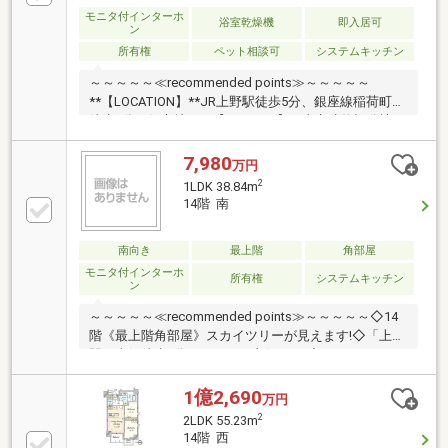
モニタ付インターホ
浴室乾燥機
即入居可
ン
所有権
ペット相談可
システムキッチン
～～～～～≪recommended points≫～～～～～
**【LOCATION】**JR上野駅徒歩5分、銀座線稲荷町駅
徒歩3分の好立地。**【QUALITY】**東京建物旧分譲、
令和2年築。床暖房やミストサウナ完備。
**【FACILITY】**内廊下設計、トリプルセキュリティ
7,980
万円
採用。下階住戸なしで音の心配も軽減。～～～～～～
2
1LDK 38.84m
～～～～～～～～～～～～～～～～■■マンツーマンセ
14階 南
ミナー実施中■■物件探しの前に、住宅ローンや無理の
ない予算設定、賃貸と購入の比較などをわかりやすく
南向き
最上階
角部屋
ご説明。お客様一人ひとりに合った住まい探しをサポ
ートいたします。約60分・無料相談。
モニタ付インターホ
所有権
システムキッチン
ン
～～～～～≪recommended points≫～～～～～◇14
階《最上階角部屋》スカイツリーが見えます!◇「上野
駅」東側徒歩5分でアクセス良好です!◇マルエツまで
徒歩3分/コンビニも徒歩4分です!◇38.84㎡・風通しの
いい開放的な1LDKのお部屋!◇2020年築の美しい外
1億2,690
万円
観・オートロック完備です!～～～～～～～～～～～～
2
2LDK 55.23m
～～～～～～～～～～◆頭金0円から購入可!長期低金
14階 西