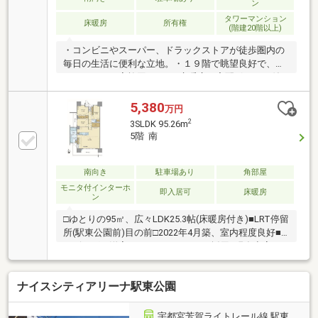
ン
タワーマンション
床暖房
所有権
(階建20階以上)
・コンビニやスーパー、ドラックストアが徒歩圏内の
毎日の生活に便利な立地。・１９階で眺望良好で、明
るいＬＤＫで家族団らん♪・床暖房や宅配ボックス付
きの充実設備・ウォークインクローゼットもあり、荷
物の多い方も安心・今泉小学校まで徒歩約１１分と安
5,380
万円
心の通学距離・駅東公園まで徒歩約３分と近く、お散
2
3SLDK 95.26m
歩コースにオススメ【ご内覧予約受付中】 ご内覧を
5階 南
ご希望の方はご希望の日時をお気軽にお申し付けくだ
さい （※こちらの物件は居住中物件となっておりま
す。事前予約をお願いいたします）
南向き
駐車場あり
角部屋
モニタ付インターホ
即入居可
床暖房
ン
□ゆとりの95㎡、広々LDK25.3帖(床暖房付き)■LRT停留
所(駅東公園前)目の前□2022年4月築、室内程度良好■
リビング・洋室などにエコカラット採用□現在空室の
ため、即入居可能。内覧も随時受付中です。
ナイスシティアリーナ駅東公園
宇都宮芳賀ライトレール線 駅東