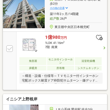
など設備充実！≪ご内覧予約受付中≫ 実際に物件を
歩2分
ご確認いただくことで、住んでみてからのイメージな
その他の交通
ど湧きやすくなります♪ ご内覧ご希望の方はご希望
築11年2ヶ月/14階建
の日時をお気軽にお申し付けください^^
総戸数
26戸
東京都中央区日本橋兜町
1億980
万円
2
1LDK 41.16m
7階 南東
モニタ付インターホ
角部屋
浴室乾燥機
ン
床暖房
所有権
システムキッチン
～構造・設備・仕様等～ＴＶモニター付インターホン
宅配ボックス耐震ドア枠防犯サムターン・鎌デッドボ
ルト玄関錠二重床・二重天井複層ガラス（ペアガラ
ス 窓の一部を除く）24時間低風量換気システム追焚
機能付給湯器フルオートバス浴室換気乾燥機ＴＥＳ式
イニシア上野根岸
床暖房（ＬＤ）カウンターキッチン（浄水器付）～交
通アクセス～・東京メトロ日比谷線・東西線「茅場
町」駅 徒歩2分・都営浅草線・東京メトロ銀座線・
ＪＲ山手線 鶯谷駅 徒歩3分