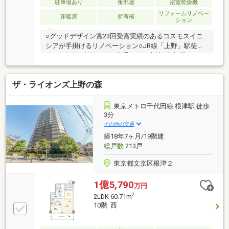
駐車場あり
角部屋
浴室乾燥機
リフォームリノベー
床暖房
所有権
ション
○グッドデザイン賞23回受賞実績のあるコスモスイニ
シアが手掛けるリノベーション○JR線「上野」駅徒歩3
分、4路線が利用可能な交通至便な立地○角部屋
×3LDK×開放的な住まい○全居室に窓があり風通しの良
い住環境○床暖房完備で冬も快適な暮らし○オートロッ
ザ・ライオンズ上野の森
ク・宅配ボックス完備でセキュリティも安心○エレベ
ーター2基設置で朝の忙しい時間も快適に○省エネ適合
物件で環境にも家計にも優しい設計
東京メトロ千代田線 根津駅 徒歩
3分
その他の交通
築18年7ヶ月/19階建
総戸数
213戸
東京都文京区根津２
1億5,790
万円
2
2LDK 60.71m
10階 西