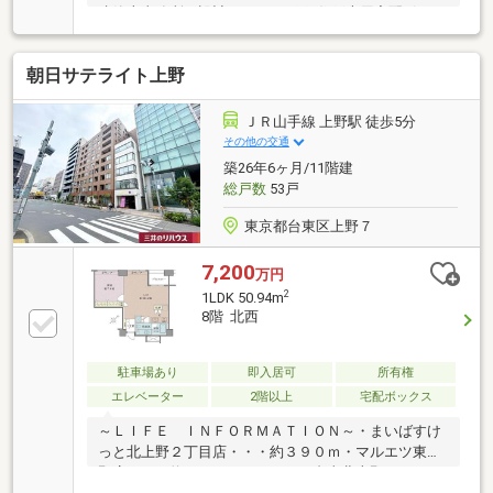
建築士事務所 設計■1フロア3戸■住戸専用宅配ボック
ス■オートロック■カラーモニター付インターホン■2階
部分北・東向き角住戸■1LDK+WIC+SIC/35.40m2■浴室
朝日サテライト上野
換気乾燥暖房機■オートバス■温水洗浄暖房便座■JR山
手線・京浜東北線・常磐線 宇都宮線・高崎線・上野
東京ライン「上野」駅 徒歩5分■東京メトロ銀座線
ＪＲ山手線 上野駅 徒歩5分
「稲荷町」駅 徒歩4分
その他の交通
築26年6ヶ月/11階建
総戸数
53戸
東京都台東区上野７
7,200
万円
2
1LDK 50.94m
8階 北西
駐車場あり
即入居可
所有権
エレベーター
2階以上
宅配ボックス
～ＬＩＦＥ ＩＮＦＯＲＭＡＴＩＯＮ～・まいばすけ
っと北上野２丁目店・・・約３９０ｍ・マルエツ東上
野店・・・約５５０ｍ・ローソン台東北上野一丁目