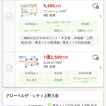
店・・・約１３０ｍ・上野七郵便局・・・約２３０
ｍ・アトレ上野・・・約７９０ｍ・台東区立上野小学
5,480
万円
校・・・約６２０ｍ・台東区立忍岡中学校・・・約８
2
ワンルーム 37m
１０ｍ・台東区立清島幼稚園・・・約５２０ｍ・うれ
8階 南東
しい保育園上野駅前・・・約３２０ｍ
モニタ付インターホ
駐車場あり
所有権
ン
エレベーター
2階以上
宅配ボックス
－物件のおすすめポイント－▼立地・JR各線「上野」
徒歩5分・東京メトロ銀座線／東京メトロ日比谷線
「上野」徒歩8分▼特徴・専有面積37平米のワンルー
ムタイプ・洋室全体を見渡せる対面式キッチン・WIC
等の収納を設置・不在時も荷受け可能な宅配ボックス
1億2,500
万円
有▼設備・TVモニタ付インターホン・オートロック▼
2
2LDK 67.34m
周辺環境・ローソン台東上野七丁目店 徒歩2分(約
3階 南東
100m)・マルエツ東上野店 徒歩7分(約540m)・ユニバ
駐車場あり
角部屋
浴室乾燥機
ーサルドラッグ鶯谷店 徒歩6分(約470m)■ ご希望の住
まい探しをお手伝いします ━━━━━・・・物件の詳
リフォームリノベー
即入居可
所有権
ション
細・ご相談はお気軽にお問い合わせください。
グローベルザ・シティ上野入谷
東京メトロ日比谷線 入谷駅 徒歩