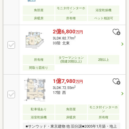
らせる住まい～東京、川崎エリアの「住まい」探しに
確かな安心と満足を～ 東宝ハウス大田東京ならではの
モニタ付インターホ
角部屋
浴室乾燥機
ン
高品質なサービスをお届けします。
床暖房
所有権
ペット相談可
2億6,800
万円
2
3LDK 82.77m
33階 北東
タワーマンション
所有権
2階以上
(階建20階以上)
間取り図有り
1億7,980
万円
2
3LDK 72.55m
17階 西
モニタ付インターホ
駐車場あり
角部屋
ン
浴室乾燥機
床暖房
所有権
■サンウッド・東京建物 他 旧分譲■2005年1月築・地上