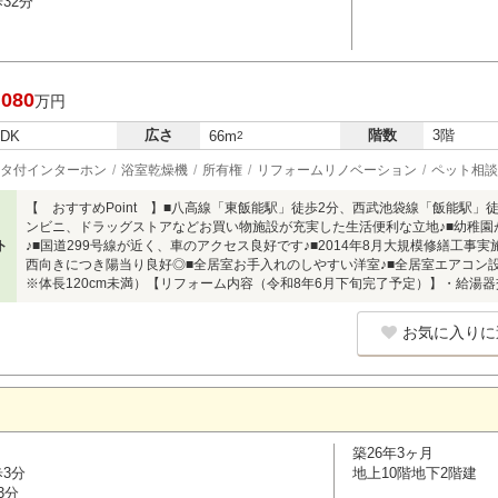
32分
,080
万円
広さ
階数
3階
LDK
66m
2
タ付インターホン
浴室乾燥機
所有権
リフォームリノベーション
ペット相談
【 おすすめPoint 】■八高線「東飯能駅」徒歩2分、西武池袋線「飯能駅」徒
ンビニ、ドラッグストアなどお買い物施設が充実した生活便利な立地♪■幼稚園
ト
♪■国道299号線が近く、車のアクセス良好です♪■2014年8月大規模修繕工事
西向きにつき陽当り良好◎■全居室お手入れのしやすい洋室♪■全居室エアコ
※体長120cm未満）【リフォーム内容（令和8年6月下旬完了予定）】・給湯
お気に入りに
築26年3ヶ月
歩3分
地上10階地下2階建
3分