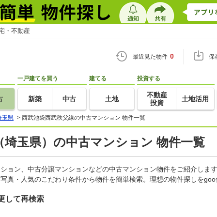
住宅・不動産
0
最近見た物件
保
一戸建てを買う
建てる
投資する
不動産
古
新築
中古
土地
土地活用
投資
埼玉県
>
西武池袋西武秩父線の中古マンション 物件一覧
（埼玉県）の中古マンション 物件一覧
マンション、中古分譲マンションなどの中古マンション物件をご紹介しま
・写真・人気のこだわり条件から物件を簡単検索。理想の物件探しをgo
更して再検索