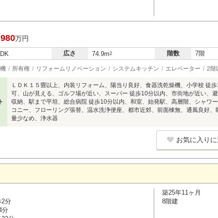
,980
万円
広さ
階数
7階
LDK
74.9m
2
機
所有権
リフォームリノベーション
システムキッチン
エレベーター
2階
ＬＤＫ１５畳以上、内装リフォーム、陽当り良好、食器洗乾燥機、小学校 徒歩
可、山が見える、ゴルフ場が近い、スーパー 徒歩10分以内、市街地が近い、
ト
収納、駅まで平坦、総合病院 徒歩10分以内、和室、始発駅、高層階、シャワ
コニー、フローリング張替、温水洗浄便座、都市近郊、前面棟無、通風良好、
量少なめ、浄水器
お気に入りに
築25年11ヶ月
歩2分
8階建
4分