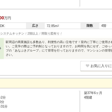
00
万円
広さ
階数
4階
LDK
72.85m
2
システムキッチン
2階以上
間取り図有り
駅周辺の商業施設も多数あり、利便性の高い立地です！室内に丁寧にご使用さ
い。ご見学の際はご予約制となっておりますので、お時間を気にせず、ごゆっ
ト
プの「あなぶきグループ」にて管理を行っておりますので、マンションの管理
さい。
お気に入りに
築37年6ヶ月
歩2分
4階建
0分
31分