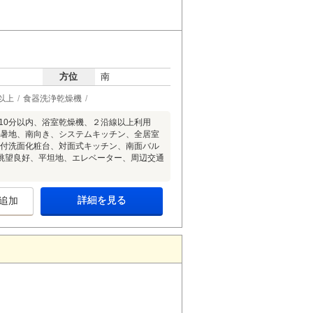
方位
南
以上
食器洗浄乾燥機
10分以内、浴室乾燥機、２沿線以上利用
避暑地、南向き、システムキッチン、全居室
ー付洗面化粧台、対面式キッチン、南面バル
眺望良好、平坦地、エレベーター、周辺交通
詳細を見る
追加