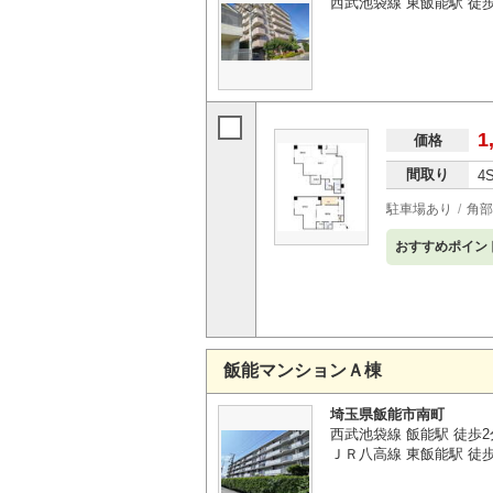
西武池袋線 東飯能駅 徒
1
価格
間取り
4
駐車場あり
角部
おすすめポイン
飯能マンションＡ棟
埼玉県飯能市南町
西武池袋線 飯能駅 徒歩2
ＪＲ八高線 東飯能駅 徒歩