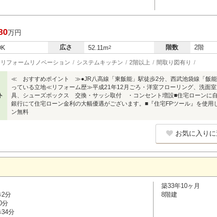
80
万円
広さ
階数
2階
DK
52.11m
2
リフォームリノベーション
システムキッチン
2階以上
間取り図有り
≪ おすすめポイント ≫●JR八高線「東飯能」駅徒歩2分、西武池袋線「飯能
っている立地≪リフォーム歴≫平成21年12月ごろ・洋室フローリング、洗面
ト
具、シューズボックス 交換・サッシ取付 ・コンセント増設■住宅ローンに自
銀行にて住宅ローン金利の大幅優遇がございます。■『住宅FPツール』を使用
ン無料
お気に入りに
築33年10ヶ月
歩2分
8階建
0分
34分