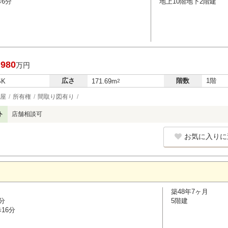
歩6分
地上10階地下2階建
,980
万円
広さ
階数
1階
SK
171.69m
2
屋
所有権
間取り図有り
ト
店舗相談可
お気に入りに
築48年7ヶ月
分
5階建
16分