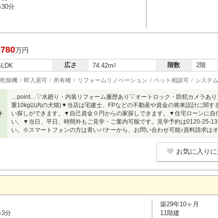
30分
,780
万円
広さ
階数
2階
SLDK
74.42m
2
乾燥機
即入居可
所有権
リフォームリノベーション
ペット相談可
システ
…point…▽水廻り・内装リフォーム履歴あり▽オートロック・防犯カメラあり▽
重10kg以内の犬猫)▼当店は宅建士、FPなどの不動産や資金の将来設計に関
ト
い探しができます。▼自己資金０円からの家探しできます。▼住宅ローンに自
い。▼当日、平日、時間外もご見学・ご案内可能です。見学予約は0120-25-
い。※スマートフォンの方は青いバナーから、お問い合わせ可能♪資料請求は
お気に入りに
築29年10ヶ月
歩3分
11階建