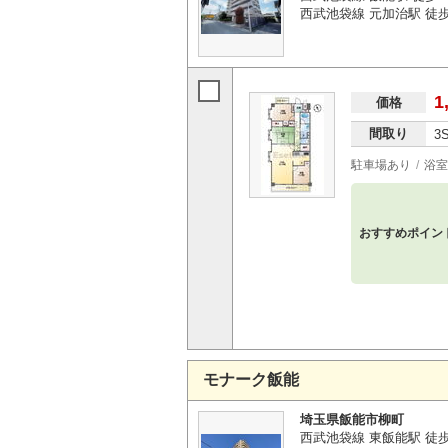
西武池袋線 元加治駅 徒歩
1
価格
間取り
3
駐車場あり
浴室
おすすめポイン
モナーク飯能
埼玉県飯能市柳町
西武池袋線 東飯能駅 徒