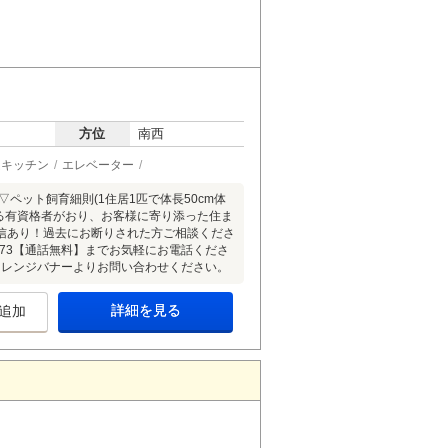
方位
南西
ムキッチン
エレベーター
ペット飼育細則(1住居1匹で体長50cm体
する有資格者がおり、お客様に寄り添った住ま
信あり！過去にお断りされた方ご相談くださ
1373【通話無料】までお気軽にお電話くださ
オレンジバナーよりお問い合わせください。
詳細を見る
追加