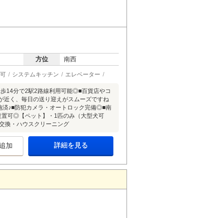
方位
南西
可
システムキッチン
エレベーター
歩14分で2駅2路線利用可能◎■百貨店やコ
が近く、毎日の送り迎えがスムーズですね
実施済♪■防犯カメラ・オートロック完備◎■南
ン設置可◎【ペット】・1匹のみ（大型犬可
器交換・ハウスクリーニング
詳細を見る
追加