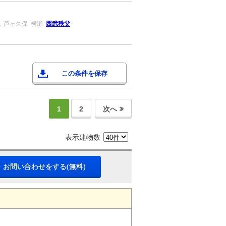
丸
芦ヶ久保
横瀬
西武秩父
この条件を保存
1
2
次へ
表示建物数
・お問い合わせをする(無料)