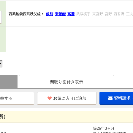
西武池袋西武秩父線：
飯能
東飯能
高麗
武蔵横手
東吾野
吾野
西吾野
正
間取り図付き表示
お気に入りに追加
資料請求
所）
築26年3ヶ月