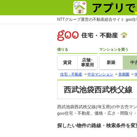
NTTグループ運営の不動産総合サイト goo
借りる
マンションを買う
店舗･
賃貸
新築
中
事業用
住宅・不動産
>
中古マンション
>
首都圏
>
西武池袋西武秩父線
西武池袋西武秩父線(埼玉県)の中古売
goo住宅・不動産。価格・広さ・間取り
探したい物件の路線・検索条件を変