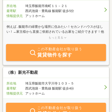
所在地
埼玉県飯能市南町１１－２１
最寄駅
西武池袋・豊島線 飯能駅 徒歩5分
情報提供元
アットホーム
例えば…飯能市の緑豊かな場所に住みたい！セカンドハウスがほし
い！→家主様から直接ご依頼されているお家をご紹介できます！他
社さんにないお家のご紹介です！！古くてもいい！価格をおさえた
もっと見る
中古住宅がほしい！→例えば…２m未満の接道で再建築は出来ない
けどリフォームは出来るお家。相場より価格をおさえられます！必
この不動産会社が取り扱う
要であればリフォームのご相談も出来ます！（小さいもの～大きな
賃貸物件を探す
リフォームまで）あなたに合った使い方ご相談ください！店舗付住
宅、家は建たなくていい！家庭菜園用の土地を探している！ワンち
ゃんを遊ばせる土地がほしい！資材を置く置場がほしい！など…他
社さんで扱わないような特別の家や土地をご紹介します！！
（株）新光不動産
所在地
埼玉県飯能市大字川寺１０３－５
最寄駅
西武池袋・豊島線 飯能駅 徒歩4分
情報提供元
アットホーム
この不動産会社が取り扱う