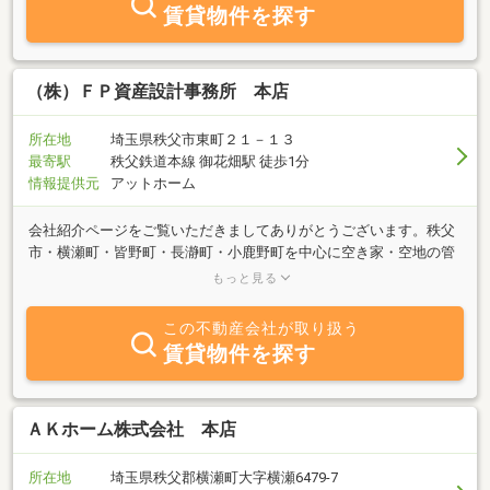
ております♪ 便利な始発駅で渋谷・横浜ベイエリア直通の「飯能
賃貸物件を探す
駅」及びその近郊で、お住まいのお探しや売却及び貸したい方は、
ぜひ一度当社へご連絡下さい☆建設業を有する当社は建築工事も得
意としております♪太陽光発電システムの導入、リノベーション、
コンバージョン（用途変更）や、内装工事、店舗工事、デザイン提
（株）ＦＰ資産設計事務所 本店
案、ブランディング等幅広くお答えいたします！ご所有物件を売り
に出したい売り主様もぜひお問い合わせ下さい！
所在地
埼玉県秩父市東町２１－１３
最寄駅
秩父鉄道本線 御花畑駅 徒歩1分
情報提供元
アットホーム
会社紹介ページをご覧いただきましてありがとうございます。秩父
市・横瀬町・皆野町・長瀞町・小鹿野町を中心に空き家・空地の管
理・処分、移住に伴う住宅・土地の紹介などお気軽にご相談下さ
もっと見る
い。当社は、お客様のご要望・条件を伺い、オーダーメイドで対応
させて頂きます。相続のこと、老後資金のこと・住宅ローンのこ
この不動産会社が取り扱う
と、移住のこと、総合窓口として対応させて頂きます。心からご来
賃貸物件を探す
店をお待ちしております。
ＡＫホーム株式会社 本店
所在地
埼玉県秩父郡横瀬町大字横瀬6479-7