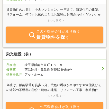
賃貸物件のお探し、中古マンション、一戸建て、新築住宅の建築、
リフォーム、何でもお家のことはお気軽にお問合わせください。e-
mailでも迅速な対応を心掛けております。安心して住み続けられる
もっと見る
家と穏やかな空間づくりを目指し、スタッフ一同誠心誠意勤めさせ
ていただきます。
この不動産会社が取り扱う
賃貸物件を探す
栄光建設（株）
所在地
埼玉県飯能市東町１８－８
最寄駅
西武池袋・豊島線 飯能駅 徒歩5分
情報提供元
アットホーム
当社は、飯能駅通り徒歩５分、黄色い看板が目印です☆飯能及びそ
の近郊の不動産の仲介・建物の建築、リフォーム工事、利殖物件
（投資用物件）の紹介等を行っております☆ これまでにTVで
もっと見る
活躍中のタレント『ユージ』さんのお母様のテレビでも話題になっ
たお家をはじめ、多くのお客様のお家探しのお手伝いをさせて頂い
この不動産会社が取り扱う