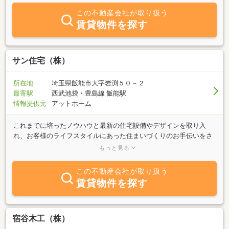
この不動産会社が取り扱う
賃貸物件を探す
サン住宅（株）
所在地
埼玉県飯能市大字岩渕５０－２
最寄駅
西武池袋・豊島線 飯能駅
情報提供元
アットホーム
これまでに培ったノウハウと最新の住宅設備やデザインを取り入
れ、お客様のライフスタイルにあった住まいづくりのお手伝いをさ
せて頂いております。また、弊社にはキッズスペースもございます
もっと見る
ので、小さなお客様も一緒にご来店頂けます。住まいづくりの夢を
かなえるお手伝いをさせていただけるようスタッフ一同頑張ってい
この不動産会社が取り扱う
きたいと考えております。
賃貸物件を探す
宿谷木工（株）