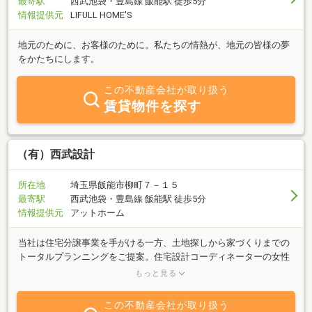
最寄駅
西武池袋・豊島線 飯能駅 徒歩5分
情報提供元
LIFULL HOME'S
地元のために、お客様のために。私たちの情熱が、地元の皆様の夢
をかたちにします。
この不動産会社が取り扱う
賃貸物件を探す
（有）西武設計
所在地
埼玉県飯能市柳町７－１５
最寄駅
西武池袋・豊島線 飯能駅 徒歩5分
情報提供元
アットホーム
当社は住宅分譲事業を手がける一方、土地探しから家づくりまでの
トータルプランニングをご提案。住宅設計コーディネーターの女性
スタッフが、今までの実績と豊かな個性のもと、自由な発想で趣の
もっと見る
ある暮らしを実現させます。緑を眺め、薪ストーブで暖をとる、そ
んなナチュラルライフはいかがですか？ マイホーム初心者の方
この不動産会社が取り扱う