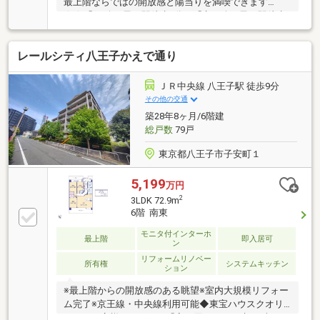
最上階ならではの開放感と陽当りを満喫できます
☆☆「JR八王子」駅徒歩9分、「京王八王子」駅徒歩
10分の好立地♪☆【安心のフルリノベーション】アフ
ター保証付き♪■当日OKの見学予約は【0120-806013】
レールシティ八王子かえで通り
へ【提携住宅ローン】 ●大手都市銀行 ●変動金利 年
0.73％●保証料０円 疾病保証付き話題のauじぶん銀行
利用可 たくさんのお客様からのお言葉に感謝してこ
ＪＲ中央線 八王子駅 徒歩9分
れからも楽しく素敵なお家探しをお約束します。お家
その他の交通
探しを始めてみようと思われたらまずは、お気軽に東
築28年8ヶ月/6階建
宝ハウス町田に相談してみませんか？いつでもお客様
総戸数
79戸
のお問合せをお待ちしておまちしております☆☆
東京都八王子市子安町１
5,199
万円
2
3LDK 72.9m
6階 南東
モニタ付インターホ
最上階
即入居可
ン
リフォームリノベー
所有権
システムキッチン
ション
※最上階からの開放感のある眺望※室内大規模リフォー
ム完了※京王線・中央線利用可能◆東宝ハウスクオリ
ティでお客様をサポート「家を買う、その先もずっと