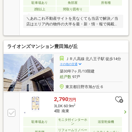
駐車場あり
角部屋
所有権
ーン残債を見える化し、金利上昇を考慮したライフプ
ランをご提案。理想の暮らしを叶える住まいをご紹介
2階以上
間取り図有り
します！【資料請求】、【見学予約】ボタンをクリッ
＼あれこれ不動産サイトを見なくても当店で解決／当
ク、【042-524-8898】までお気軽にご連絡ください！
店はエリア内の物件の大半を最・新・情・報で掲載！
ほかのページで気になる物件もご相談ください。◆お
子様の足でもラクラクの距離！小学校まで徒歩約９分
です♪◆エコス大横店まで徒歩２分・・・２４時間営
ライオンズマンション豊田旭が丘
業のスーパーです。生活スタイルに合わせてお買い物
可能です。◆セブンイレブン八王子八日町５丁目店ま
で徒歩２分◆八王子市夢美術館まで徒歩２分
ＪＲ八高線 北八王子駅 徒歩14分
その他の交通
築30年7ヶ月/13階建
総戸数
97戸
東京都日野市旭が丘６
2,790
万円
2
3LDK 60.9m
4階 南東
モニタ付インターホ
駐車場あり
浴室乾燥機
ン
リフォームリノベー