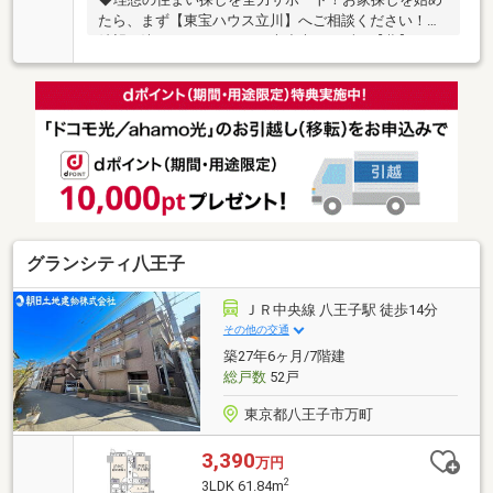
たら、まず【東宝ハウス立川】へご相談ください！ご
希望が決まっていなくても大丈夫。まずは【夢】や
【理想】をお聞かせください。お客様に【安心・安
全・楽しい】と感じていただけるよう全力でサポート
します！◆お客様が本当に「知りたいこと」を正直に
お伝えします！物件の良い点・注意点を正直にご説
明、融資可能額や返済計画も明確にご案内。将来のロ
ーン残債を見える化し、金利上昇を考慮したライフプ
ランをご提案。理想の暮らしを叶える住まいをご紹介
します！【資料請求】、【見学予約】ボタンをクリッ
ク、【042-524-8898】までお気軽にご連絡ください！
グランシティ八王子
ＪＲ中央線 八王子駅 徒歩14分
その他の交通
築27年6ヶ月/7階建
総戸数
52戸
東京都八王子市万町
3,390
万円
2
3LDK 61.84m