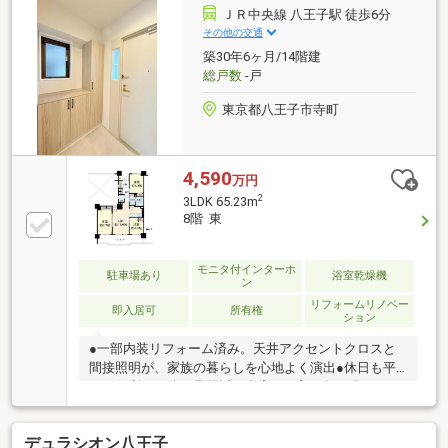
ていなくて大丈夫まずはお客様の夢をお聞かせくださ
ＪＲ中央線 八王子駅 徒歩6分
い！お問い合わせは【TOHO HOUSE 町田：0120-70-
その他の交通
6012】まで
築30年6ヶ月/14階建
総戸数
-戸
東京都八王子市寺町
4,590
万円
2
3LDK 65.23m
8階 東
モニタ付インターホ
駐車場あり
浴室乾燥機
ン
リフォームリノベー
即入居可
所有権
ション
●一部内装リフォーム済み。天井アクセントクロスと
間接照明が、家族の暮らしを心地よく演出●休日も平
日も便利な、八王子駅近の邸宅～ ●窓が多く明るさた
っぷり！さわやかな風が窓から吹き込みます！！●室
内は木目柄＆ホワイト系色を基調に優しく！美しく！
デュラシオン八王子
リノベーションしました●水回りもリフォーム済みで