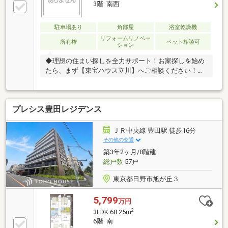
3階 南西
駐車場あり
角部屋
浴室乾燥機
リフォームリノベー
所有権
ペット相談可
ション
◆理想の住まい探しを全力サポート！お家探しを始め
たら、まず【東宝ハウス立川】へご相談ください！ご
希望が決まっていなくても大丈夫。まずは【夢】や
【理想】をお聞かせください。お客様に【安心・安
全・楽しい】と感じていただけるよう全力でサポート
プレシス豊田レジデンス
します！◆お客様が本当に「知りたいこと」を正直に
お伝えします！物件の良い点・注意点を正直にご説
明、融資可能額や返済計画も明確にご案内。将来のロ
ＪＲ中央線 豊田駅 徒歩16分
ーン残債を見える化し、金利上昇を考慮したライフプ
その他の交通
ランをご提案。理想の暮らしを叶える住まいをご紹介
築3年2ヶ月/8階建
します！【資料請求】、【見学予約】ボタンをクリッ
総戸数
57戸
ク、【042-524-8898】までお気軽にご連絡ください！
東京都日野市旭が丘３
5,799
万円
2
3LDK 68.25m
6階 南