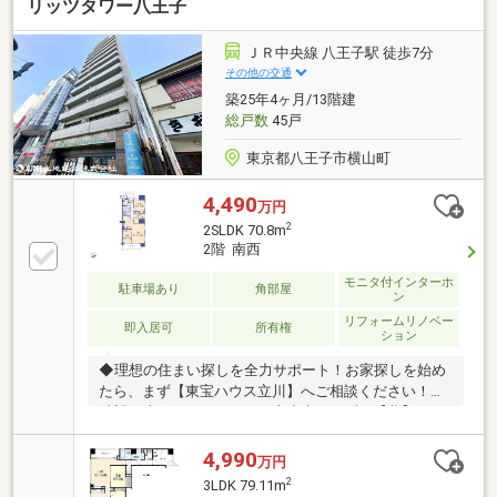
リッツタワー八王子
道路の交通量は少なめで、比較的静かな住環境。 ◆
小学校へは徒歩5分、中学校へは徒歩7分、大型スーパ
ーへは徒歩3分ほどで行くことができます。 ◆追い
ＪＲ中央線 八王子駅 徒歩7分
焚き機能、浴室乾燥機、オートロック、宅配ボックス
その他の交通
などを完備。
築25年4ヶ月/13階建
総戸数
45戸
東京都八王子市横山町
4,490
万円
2
2SLDK 70.8m
2階 南西
モニタ付インターホ
駐車場あり
角部屋
ン
リフォームリノベー
即入居可
所有権
ション
◆理想の住まい探しを全力サポート！お家探しを始め
たら、まず【東宝ハウス立川】へご相談ください！ご
希望が決まっていなくても大丈夫。まずは【夢】や
【理想】をお聞かせください。お客様に【安心・安
全・楽しい】と感じていただけるよう全力でサポート
4,990
万円
します！◆お客様が本当に「知りたいこと」を正直に
2
3LDK 79.11m
お伝えします！物件の良い点・注意点を正直にご説