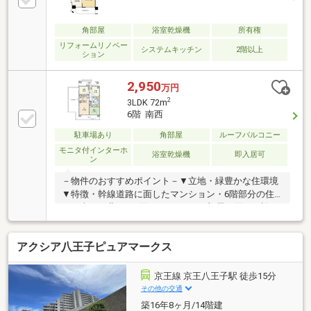
良好マンション◎◆風通しと採光に優れた2面バルコ
ニー設計のお部屋♪【周辺環境】八王子市立中野北小
学校：徒歩9分（650ｍ）八王子市立ひよどり山中学
角部屋
浴室乾燥機
所有権
校：徒歩10分（800ｍ）いなげや八王子中野店：徒歩5
リフォームリノベー
システムキッチン
2階以上
ション
分（400ｍ）
2,950
万円
2
3LDK 72m
6階 南西
駐車場あり
角部屋
ルーフバルコニー
モニタ付インターホ
浴室乾燥機
即入居可
ン
－物件のおすすめポイント－▼立地・緑豊かな住環境
▼特徴・幹線道路に面したマンション・6階部分の住
戸・南西・北西の2面バルコニーに3部屋が面する設
計・全居室に収納を配置・残金精算後、即お引渡し
可・ハウスクリーニング済み（令和7年10月）▼設
アクシア八王子ピュアマークス
備・ご家族との会話が弾む対面式キッチン・雨天時の
洗濯に重宝する浴室換気乾燥機▼周辺環境・スーパー
「いなげや八王子中野店」徒歩6分(約420m)・セブン
京王線 京王八王子駅 徒歩15分
イレブン八王子インター南店 徒歩3分(約220m)■ ご希
その他の交通
望の住まい探しをお手伝いします ━━━━━・・・物
築16年8ヶ月/14階建