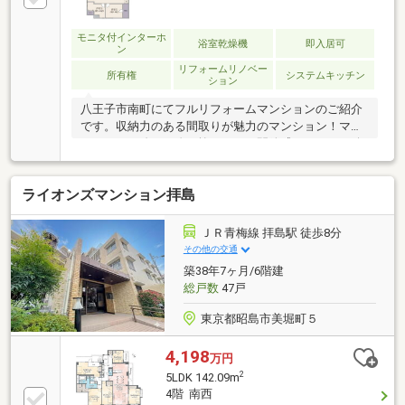
モニタ付インターホ
浴室乾燥機
即入居可
ン
リフォームリノベー
所有権
システムキッチン
ション
八王子市南町にてフルリフォームマンションのご紹介
です。収納力のある間取りが魅力のマンション！マン
ションには珍しい吹き抜けがあり開放感あります！給
排水管まで交換で安心ですね！安心のアフターサービ
ス保証付き！お問い合わせお待ちしております。
ライオンズマンション拝島
ＪＲ青梅線 拝島駅 徒歩8分
その他の交通
築38年7ヶ月/6階建
総戸数
47戸
東京都昭島市美堀町５
4,198
万円
2
5LDK 142.09m
4階 南西