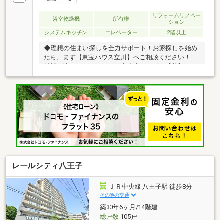
リフォームリノベー
浴室乾燥機
所有権
ション
システムキッチン
エレベーター
2階以上
◆理想の住まい探しを全力サポート！お家探しを始め
たら、まず【東宝ハウス立川】へご相談ください！ご
希望が決まっていなくても大丈夫。まずは【夢】や
【理想】をお聞かせください。お客様に【安心・安
全・楽しい】と感じていただけるよう全力でサポート
します！◆お客様が本当に「知りたいこと」を正直に
お伝えします！物件の良い点・注意点を正直にご説
明、融資可能額や返済計画も明確にご案内。将来のロ
ーン残債を見える化し、金利上昇を考慮したライフプ
ランをご提案。理想の暮らしを叶える住まいをご紹介
します！【資料請求】、【見学予約】ボタンをクリッ
ク、【042-524-8898】までお気軽にご連絡ください！
レールシティ八王子
ＪＲ中央線 八王子駅 徒歩8分
その他の交通
築30年6ヶ月/14階建
総戸数
105戸