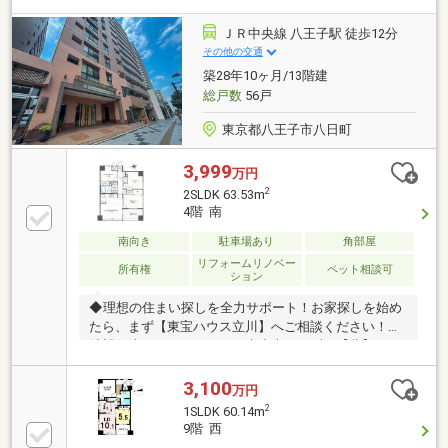
ていただきます。資金計画、住宅ローン等についても
お気軽にご相談ください。お問い合わせ、お待ちして
ＪＲ中央線 八王子駅 徒歩12分
おります。
その他の交通
築28年10ヶ月/13階建
総戸数
56戸
東京都八王子市八日町
3,999
万円
2
2SLDK 63.53m
4階 南
南向き
駐車場あり
角部屋
リフォームリノベー
所有権
ペット相談可
ション
◆理想の住まい探しを全力サポート！お家探しを始め
たら、まず【東宝ハウス立川】へご相談ください！ご
希望が決まっていなくても大丈夫。まずは【夢】や
【理想】をお聞かせください。お客様に【安心・安
全・楽しい】と感じていただけるよう全力でサポート
3,100
万円
します！◆お客様が本当に「知りたいこと」を正直に
2
1SLDK 60.14m
お伝えします！物件の良い点・注意点を正直にご説
9階 西
明、融資可能額や返済計画も明確にご案内。将来のロ