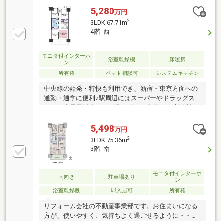
5,280
万円
2
3LDK 67.71m
4階 西
モニタ付インターホ
浴室乾燥機
床暖房
ン
所有権
ペット相談可
システムキッチン
中央線の始発・特快も利用でき、新宿・東京方面への
通勤・通学に便利♪駅周辺にはスーパーやドラッグス
トア・家電量販店など日常や休日に利用でき生活利便
性良好毎年夏に開催される「八王子まつり」の巡行ル
ートが目の前☆普段は落ち着きのある街並みが広がり
5,498
万円
ます▼物件POINT▼・防音ガラス（遮音性）・温水洗
2
3LDK 75.36m
浄便座有・ノンタッチキー採用・床暖房有・ディスポ
3階 南
ーザー有・全室収納有・安心のセキュリティシステム
災害用の設備もそろい安心のサービスが揃っています
モニタ付インターホ
南向き
駐車場あり
ン
浴室乾燥機
即入居可
所有権
リフォーム会社の不動産事業部です。お住まいになる
方が、使いやすく、気持ちよく過ごせるように・・・