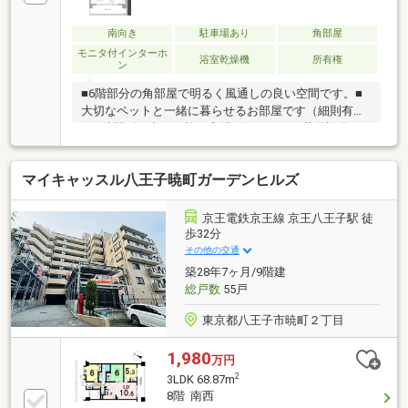
南向き
駐車場あり
角部屋
モニタ付インターホ
浴室乾燥機
所有権
ン
■6階部分の角部屋で明るく風通しの良い空間です。■
大切なペットと一緒に暮らせるお部屋です（細則有）
■24時間ゴミ出し可能や宅配ボックスなど共用設備が
充実！■コンビニまで徒歩約1分とお買い物に便利な環
境です。【３６５日 年中無休】見学予約システムに
マイキャッスル八王子暁町ガーデンヒルズ
対象日付が指定できない場合でも、原則即日ご対応可
能です。定休日を設けない対応力でお客様の見たい知
りたいを叶えます。【住宅ローンに強い！】指定機関
京王電鉄京王線 京王八王子駅 徒
はなく、都市銀行をはじめ各金融機関と取引可能！無
歩32分
理のないプランをご提案させていただきます。【グル
その他の交通
ープ創業50年】確かな実績と安心のアフターサポート
築28年7ヶ月/9階建
でお客様ファーストを実現いたします。
総戸数
55戸
東京都八王子市暁町２丁目
1,980
万円
2
3LDK 68.87m
8階 南西