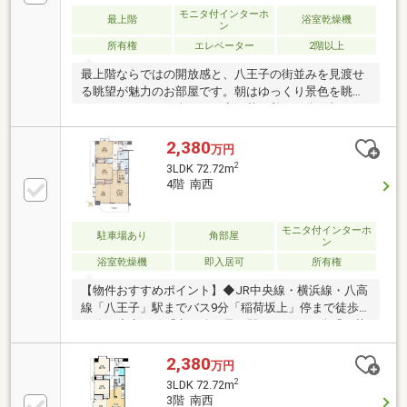
モニタ付インターホ
最上階
浴室乾燥機
ン
所有権
エレベーター
2階以上
最上階ならではの開放感と、八王子の街並みを見渡せ
る眺望が魅力のお部屋です。朝はゆっくり景色を眺め
ながらコーヒーを楽しみ、夜は落ち着いた街の灯りを
眺めながら過ごす贅沢な時間。お子様が独立され、こ
れからはご夫婦でゆったりとした暮らしを楽しみたい
2,380
万円
方におすすめしたい住まいです。
2
3LDK 72.72m
4階 南西
モニタ付インターホ
駐車場あり
角部屋
ン
浴室乾燥機
即入居可
所有権
【物件おすすめポイント】◆JR中央線・横浜線・八高
線「八王子」駅までバス9分「稲荷坂上」停まで徒歩
４分！◆京王線「京王八王子」駅までバス12分「稲荷
坂上」徒歩4分！◆南西向き採光×角部屋で日当たり、
通風良好！開放感抜群です！◆令和8年6月に室内リノ
2,380
万円
ベーション完成予定の新築同様、綺麗な内装♪◆令和7
2
3LDK 72.72m
年3月大規模修繕工事済の建物のメンテナンス状況も
3階 南西