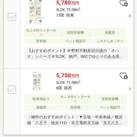
5,780
万円
2
3LDK 75.58m
13階 南東
モニタ付インターホ
浴室乾燥機
床暖房
ン
所有権
ペット相談可
システムキッチン
【おすすめポイント】☆野村不動産旧分譲の「オハ
ナ」シリーズ☆3LDK、納戸、WICでゆとりのある収納
です☆13部分南東向き住戸☆前面が戸建の街並みで陽
当たり、眺望、通風も良好です☆対面キッチンタイプ
＆縦型のLDK☆アウトフレーム設計により広々と感じ
5,750
万円
られます☆2015年7月築の新しいマンション☆総戸数
2
3LDK 71.58m
346戸のビッグコミュニティ☆車寄せやキッズルーム
6階 南西
など共用施設充実
モニタ付インターホ
駐車場あり
浴室乾燥機
ン
床暖房
所有権
ペット相談可
－物件のおすすめポイント－▼立地・中央本線／横浜
線「八王子」徒歩11分・京王電鉄京王線「京王八王
子」徒歩11分▼特徴・(株)長谷工コーポレーション設
計・施工・LDKは合わせて約14.9帖・会話の弾む対面