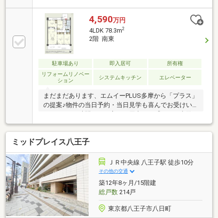
安心。」正直な情報＆未来設計でサポートします１）
安心して物件検討ができるよう、良いところだけでな
4,590
万円
く、注意点も正直にお伝えしています。２）住宅ロー
2
4LDK 78.3m
ンに関して、いくらまでの融資が可能か、いくらなら
2階 南東
支払いなら安心なのか、 熟練の担当者が「未来カ
レンダー」を利用してご案内します。３）東宝ハウス
ＮＥＸＴとの連携で、ご購入後も充実のサポートを。
駐車場あり
即入居可
所有権
ずっとずっとパートナーです。
リフォームリノベー
システムキッチン
エレベーター
ション
まだまだあります、エムイーPLUS多摩から「プラス」
の提案♪物件の当日予約・当日見学も喜んでお受けい
たします♪お時間のない方にご用意した『ナイト内覧
会』の予約・見学も好評につき実施中！☆テレビで紹
介された【やどかリッチ】使えます！豊かに過ごすに
ミッドプレイス八王子
は【インテリア】家具や家電と【エクステリア】カー
ポートや庭、この充実度で変わってきます。これらを
一括購入でき、代金を住宅ローンに組み込めるサービ
ＪＲ中央線 八王子駅 徒歩10分
ス、それがやどかリッチです。やりとり不要！最短2
その他の交通
分で見学予約♪条件に合う物件をまとめて比較・内覧
築12年8ヶ月/15階建
OK！
総戸数
214戸
東京都八王子市八日町