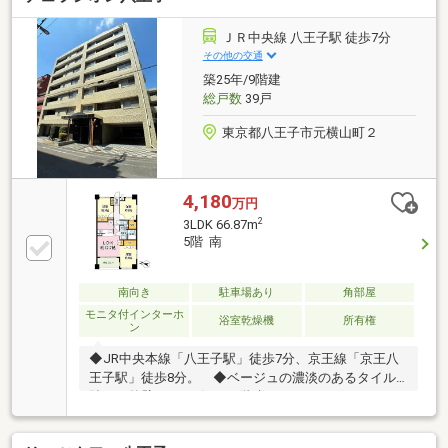
す！●緑が奏でるアプローチを潜ると住まう方だけが
得られる上質な時間が待っています～
ＪＲ中央線 八王子駅 徒歩7分
その他の交通
築25年/9階建
総戸数
39戸
東京都八王子市元横山町２
4,180
万円
2
3LDK 66.87m
5階 南
南向き
駐車場あり
角部屋
モニタ付インターホ
浴室乾燥機
所有権
ン
◆JR中央本線「八王子駅」徒歩7分、京王線「京王八
王子駅」徒歩8分。 ◆ベージュの濃淡のあるタイル
貼りの外壁が目を引く、9階建てマンションです。
◆バス通りを一本入った、低層マンションや商業ビル
が建ち並んだ一角にあります。 ◆東側に面した前面