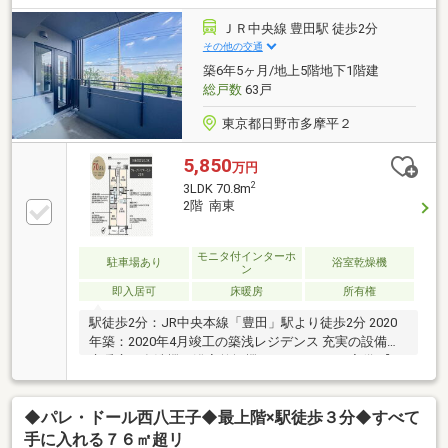
お伝えします！物件の良い点・注意点を正直にご説
明、融資可能額や返済計画も明確にご案内。将来のロ
ＪＲ中央線 豊田駅 徒歩2分
ーン残債を見える化し、金利上昇を考慮したライフプ
その他の交通
ランをご提案。理想の暮らしを叶える住まいをご紹介
築6年5ヶ月/地上5階地下1階建
します！【資料請求】、【見学予約】ボタンをクリッ
総戸数
63戸
ク、【042-524-8898】までお気軽にご連絡ください！
東京都日野市多摩平２
5,850
万円
2
3LDK 70.8m
2階 南東
モニタ付インターホ
駐車場あり
浴室乾燥機
ン
即入居可
床暖房
所有権
駅徒歩2分：JR中央本線「豊田」駅より徒歩2分 2020
年築：2020年4月竣工の築浅レジデンス 充実の設備：
床暖房、食洗機、浴室乾燥機、オートロック完備 【３
６５日 年中無休】見学予約システムに対象日付が指
定できない場合でも原則即日ご対応可能です。定休日
◆パレ・ドール西八王子◆最上階×駅徒歩３分◆すべて
を設けない対応力でお客様の見たい知りたいを叶えま
す。【住宅ローンに強い！】常時20行以上の金融機関
手に入れる７６㎡超リ