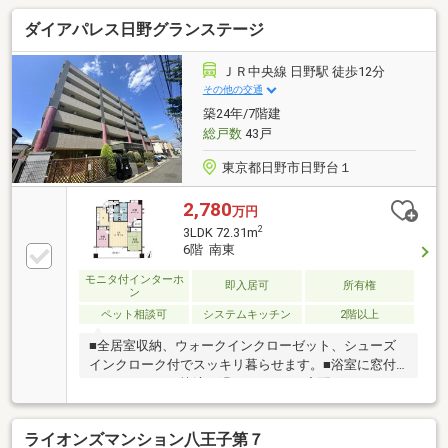
式キッチン採用・WIC2か所など全居室収納スペースを
ダイアパレス日野グランステージ
確保・24時間セキュリティシステム・ペット飼育可能
(細則有)▼設備・TES温水式床暖房(LD)・浴室暖房乾
燥機・ディスポーザー▼周辺環境・いずみの森義務教
ＪＲ中央線 日野駅 徒歩12分
育学校 徒歩7分(約500m)■ ご希望の住まい探しをお手
その他の交通
伝いします ━━━━━・・・物件の詳細・ご相談はお
築24年/7階建
気軽にお問い合わせください。
総戸数
43戸
東京都日野市日野台１
2,780
万円
2
3LDK 72.31m
6階 南東
モニタ付インターホ
即入居可
所有権
ン
ペット相談可
システムキッチン
2階以上
■全居室収納、ウォークインクローゼット、シューズ
インクローク付でスッキリ暮らせます。■浴室に窓付
でバスタイムを快適に過ごせます。■宅配ボックスが
あり充実した共用施設。■ＴＶモニタ付インターホン
で安心です。■ペット相談、ペット可。即入居可。お
ライオンズマンション八王子第７
客様一人一人に合わせたライフプランのご提案をさせ