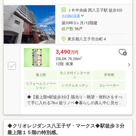
と取引有り。お客様に合わせて適切なプランをご提案
させて頂きます。
ＪＲ中央線 西八王子駅 徒歩3分
その他の交通
築39年3ヶ月/12階建
総戸数
56戸
東京都八王子市台町４
3,490
万円
2
2SLDK 76.26m
12階 南東
モニタ付インターホ
最上階
所有権
ン
リフォームリノベー
システムキッチン
エレベーター
ション
◆【最上階×駅徒歩3分】陽当り・眺望・便利さをすべ
て手に入れる76㎡超リノベ◆暮らしの真ん中に見せた
くなるキッチンを。家族の笑顔が集まる16.8帖の大空
間◆スーパー徒歩2分・駅徒歩3分！ゆとりの76㎡超で
叶える、ゆとりある子育てライフお家探しを始めてみ
◆クリオレジダンス八王子ザ・マークス◆駅徒歩３分
ようと思われたらまずは、お気軽に東宝ハウス町田に
相談してみませんか？何も決まっていなくて大丈夫ま
最上階１５階の特別感。