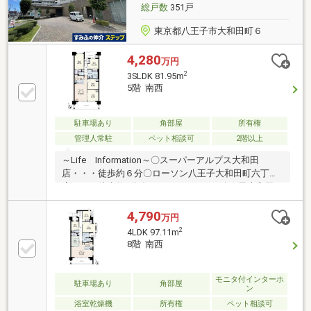
件の詳細・ご相談はお気軽にお問い合わせください。
総戸数
351戸
東京都八王子市大和田町６
4,280
万円
2
3SLDK 81.95m
5階 南西
駐車場あり
角部屋
所有権
管理人常駐
ペット相談可
2階以上
～Life Information～〇スーパーアルプス大和田
店・・・徒歩約６分〇ローソン八王子大和田町六丁目
店・・・徒歩約2分〇ドラッグセイムス八王子大和田
店・・・徒歩約3分〇八王子市立第十小学校・・・徒
歩約3分〇八王子市ひよどり山中学校・・・徒歩約20
4,790
万円
分
2
4LDK 97.11m
8階 南西
モニタ付インターホ
駐車場あり
角部屋
ン
浴室乾燥機
所有権
ペット相談可