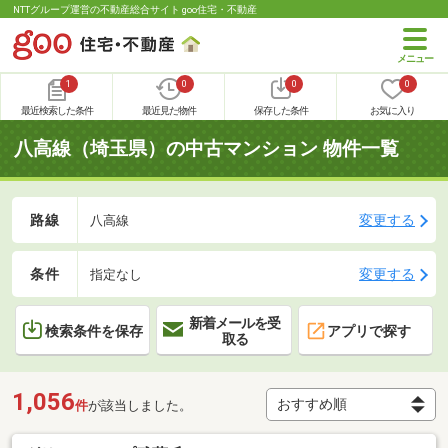
NTTグループ運営の不動産総合サイト goo住宅・不動産
1
0
0
0
最近検索した条件
最近見た物件
保存した条件
お気に入り
八高線（埼玉県）の中古マンション 物件一覧
路線
変更する
八高線
条件
変更する
指定なし
新着メールを受
検索条件を保存
アプリで探す
取る
1,056
件
が該当しました。