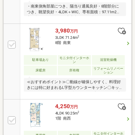
・南東側角部屋につき、陽当り通風良好・8階部分に
つき、眺望良好・4LDK＋WIC、専有面積：97.11m2・
南西向きバルコニー、南東向きサービスバルコニー・
ペット飼育可（細則あり）・敷地内駐車場全住戸1台
分有（駐車場使用契約による）・全居室収納スペース
3,980
万円
有【充実した共用施設】・温浴施設（使用料：200円/
2
3LDK 71.24m
回 ※12歳以上）・フィットネスルーム（使用料：100
8階 南東
円/時間）・スタジオルーム（使用料：250円/30分）・
シアタールーム（使用料：150円/30分）・KIDSルーム
（集会所）（使用料：無料～3，000円/時間 ※使用目
モニタ付インターホ
駐車場あり
浴室乾燥機
ン
的による）
リフォームリノベー
床暖房
所有権
ション
≪おすすめポイント≫〇動線が確保しやすく、料理好
きには特に好まれるL字型カウンターキッチン〇キッ
チンシンクにディスポーザがあります〇キッチンの水
栓は浄水器付シャワー水栓です〇ワイドバルコニーに
なりますので洗濯ものを干す動線が確保しやすいです
4,250
万円
〇バルコニーにスロップシンク(受け皿つきの水栓)が
2
4LDK 90.25m
あります〇全居室に収納あり〇洋室約6.3帖にウォーク
1階 南西
インクローゼットあり〇リビングにTES温水式床暖房
があります〇洗面室にはボウル一体型カウンター(洗面
台)があり、アメニティグッズも配置できます。
モニタ付インターホ