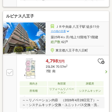
明るく、白く柔らかいニュアンスカラーで造り上げた
空間。クロスの色味や建具の色と質感にこだわりまし
た。ミントカラーとホワイトの組み合わせが清涼感の
ルピナス八王子
ある印象です。デザイナーがコーディネートしてくれ
ました。丁寧に、長く幸せに住んでいただけるように
心を込めて・・・自社でフルリノベーションさせてい
ＪＲ中央線 八王子駅 徒歩11分
ただきました。「仕入れ」→「リノベーション工事」
その他の交通
→「販売」まで一貫して担当者が関わっております。
築25年4ヶ月/地上12階地下1階建
担当者が詳細まで把握しておりますので、ご安心して
総戸数
62戸
ご購入ください。
東京都八王子市八日町
4,798
万円
2
2SLDK 70.57m
7階 南
南向き
角部屋
床暖房
リフォームリノベー
所有権
システムキッチン
ション
～～リノベーション内容 （2026年4月28日完了）～
～・システムキッチン交換・ユニットバス交換・洗面
化粧台交換 ・トイレ交換・洗濯機用防水パン交換 ・