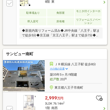
8階 東
明、融資可能額や返済計画も明確にご案内。将来のロ
ーン残債を見える化し、金利上昇を考慮したライフプ
モニタ付インターホ
駐車場あり
角部屋
ランをご提案。理想の暮らしを叶える住まいをご紹介
ン
します！【資料請求】、【見学予約】ボタンをクリッ
リフォームリノベー
即入居可
所有権
ク、【042-524-8898】までお気軽にご連絡ください！
ション
◆新規内装リフォーム済み◆JR中央線「八王子」駅ま
で徒歩5分◆京王線「京王八王子」駅まで徒歩7分◆
東・北・西に面した3面採光◆2面バルコニー◆8階の
ため眺望良好◆エアコン新規3機◆専用ポーチあり◆
小、中学校まで徒歩10分圏内◆スーパーまで徒歩約1
サンビュー南町
分◆コンビニまで徒歩約3分
ＪＲ横浜線 八王子駅 徒歩8分
その他の交通
築35年5ヶ月/9階建
総戸数
20戸
東京都八王子市南町
2,999
万円
2
3LDK 76.14m
1階 南西