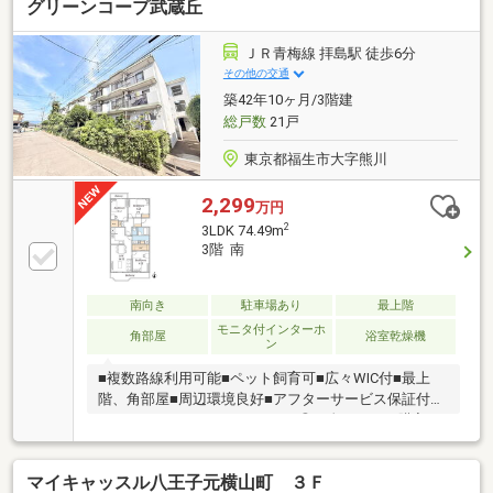
グリーンコープ武蔵丘
ＪＲ青梅線 拝島駅 徒歩6分
その他の交通
築42年10ヶ月/3階建
総戸数
21戸
東京都福生市大字熊川
2,299
万円
2
3LDK 74.49m
3階 南
南向き
駐車場あり
最上階
モニタ付インターホ
角部屋
浴室乾燥機
ン
■複数路線利用可能■ペット飼育可■広々WIC付■最上
階、角部屋■周辺環境良好■アフターサービス保証付ー
ーーーーーーーーーーーーーー◎頭金０円から購入可
能◎FPによるライフプランのシミュレーション診断◎
その他希望に合う物件（未公開含む）のご提案弊社は
マイキャッスル八王子元横山町 ３Ｆ
不動産総合企業です。お客さまに寄り添ったサービス