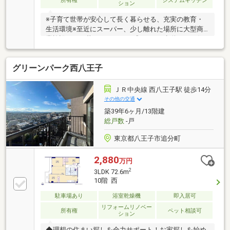
所有権
システムキッチン
ション
※子育て世帯が安心して長く暮らせる、充実の教育・
生活環境※至近にスーパー、少し離れた場所に大型商
業施設もあり暮らしやすさを感じます※歩道がある住
環境・優しい街づくりです※令和8年9月下旬完了予
定、水回りも含めた新規フルリノベーション！リフォ
グリーンパーク西八王子
ーム状態は随時お伝えします！※購入後の売主様によ
るサービス保証付きです◆東宝ハウスクオリティで
「買う先もずっと安心」１）正直な情報：注意点も包
ＪＲ中央線 西八王子駅 徒歩14分
み隠さずお伝えします。２）未来設計：「未来カレン
その他の交通
ダー」で最適なローンをシミュレーション。３）生涯
築39年6ヶ月/13階建
サポート：「東宝ハウスNEXT」が購入後もずっと伴
総戸数
-戸
走します。
東京都八王子市追分町
2,880
万円
2
3LDK 72.6m
10階 西
駐車場あり
浴室乾燥機
即入居可
リフォームリノベー
所有権
ペット相談可
ション
◆理想の住まい探しを全力サポート！お家探しを始め