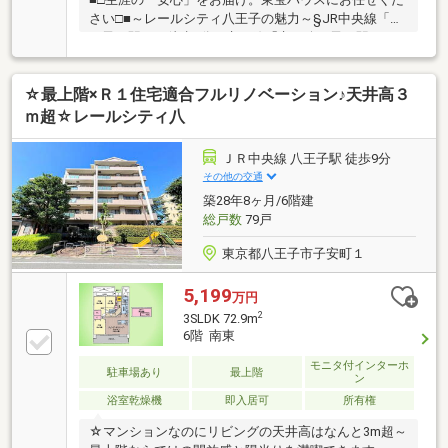
さい□■～レールシティ八王子の魅力～§JR中央線「八
王子」駅まで徒歩5分、京王線「京王八王子」駅まで
徒歩12分など、複数沿線利用可能な立地。§LDKと隣
接する洋室は一体利用することで、約18.6帖の開放感
☆最上階×Ｒ１住宅適合フルリノベーション♪天井高３
のある空間になります。§家族との会話を楽しめる、
対面式キッチンが採用されています。§浴室乾燥機な
ｍ超☆レールシティ八
ど、暮らしに便利な設備が備わっています。§全居室
収納付きなので、住空間をすっきりと保てます。
ＪＲ中央線 八王子駅 徒歩9分
§2025年9月リフォーム済み・新規交換：システムキッ
その他の交通
チン、ユニットバス、洗面化粧台、トイレ・張り替
築28年8ヶ月/6階建
え：全室クロス、フローリング
総戸数
79戸
東京都八王子市子安町１
5,199
万円
2
3SLDK 72.9m
6階 南東
モニタ付インターホ
駐車場あり
最上階
ン
浴室乾燥機
即入居可
所有権
☆マンションなのにリビングの天井高はなんと3m超～