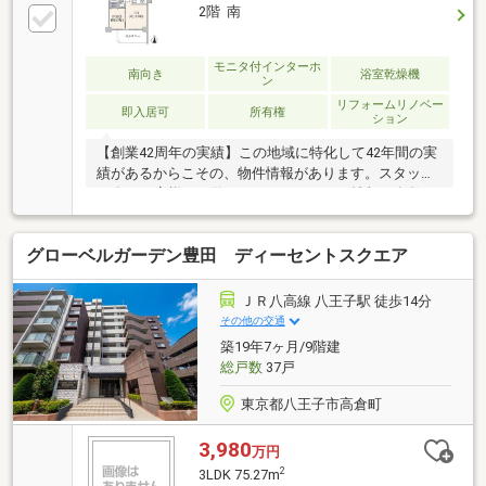
2階 南
モニタ付インターホ
南向き
浴室乾燥機
ン
リフォームリノベー
即入居可
所有権
ション
【創業42周年の実績】この地域に特化して42年間の実
績があるからこその、物件情報があります。スタッフ
30名でお客様がご覧になったことのない情報を多数ご
用意しております。ご案内・詳細な資料のご請求はお
気軽にどうぞ！インターネット、チラシなどに掲載で
グローベルガーデン豊田 ディーセントスクエア
きない物件も多数ございます！■朝日土地建物 橋本店
は新築一戸建てやマンションなど不動産の購入・売却
をサポートする橋本駅徒歩2分の不動産会社です。■未
ＪＲ八高線 八王子駅 徒歩14分
公開物件情報も多数ございます！不動産に関する事は
その他の交通
なんでもお気軽にご連絡ください。■キッズスペース
築19年7ヶ月/9階建
もご用意しております。ＤＶＤ、おもちゃ、絵本など
総戸数
37戸
キッズスペースも充実させております。
東京都八王子市高倉町
3,980
万円
2
3LDK 75.27m