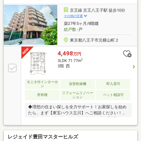
を心がけています。それぞれのご家族にあう価値をご
提案をいたします。まずはお気軽に現地をご覧下さい
京王線 京王八王子駅 徒歩10分
ませ。物件の確認事項、ご見学希望のお客様は下記番
その他の交通
号までご連絡下さい。お問合せ先：0120-127-511いつ
築27年5ヶ月/8階建
でもお待ちしております。
総戸数
-戸
東京都八王子市元横山町２
4,498
万円
2
3LDK 71.77m
3階 西
モニタ付インターホ
浴室乾燥機
即入居可
ン
リフォームリノベー
所有権
ペット相談可
ション
◆理想の住まい探しを全力サポート！お家探しを始め
たら、まず【東宝ハウス立川】へご相談ください！ご
希望が決まっていなくても大丈夫。まずは【夢】や
【理想】をお聞かせください。お客様に【安心・安
全・楽しい】と感じていただけるよう全力でサポート
レジェイド豊田マスターヒルズ
します！◆お客様が本当に「知りたいこと」を正直に