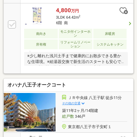
ガス給湯器交換 ・・・等リフォーム内容は予定で
あり、変更となる場合があります。～～～～～～～～
4,800
万円
～～～～～～～～～～
2
3LDK 64.42m
6階 南
モニタ付インターホ
南向き
床暖房
ン
リフォームリノベー
所有権
システムキッチン
ション
※少し離れた浅川土手まで健康的にお散歩できる豊か
な住環境。※給湯器交換で新生活のスタートも安心で
す。※利便性と快適さを両立させた好立地マンショ
ン。駅からマンションまでには飲食店・スーパーなど
充実です。※リビングに併設した和室ルーム完備。LDK
オハナ八王子オークコート
と一体化した家族空間での活用ができます。※オート
ロック、宅配ボックス完備しています。◆東宝ハウス
クオリティで「買う先もずっと安心」１）正直な情
ＪＲ中央線 八王子駅 徒歩11分
報：注意点も包み隠さずお伝えします。２）未来設
その他の交通
計：「未来カレンダー」で最適なローンをシミュレー
築11年2ヶ月/14階建
ション。３）生涯サポート：「東宝ハウスNEXT」が
総戸数
346戸
購入後もずっと伴走します。
東京都八王子市子安町１