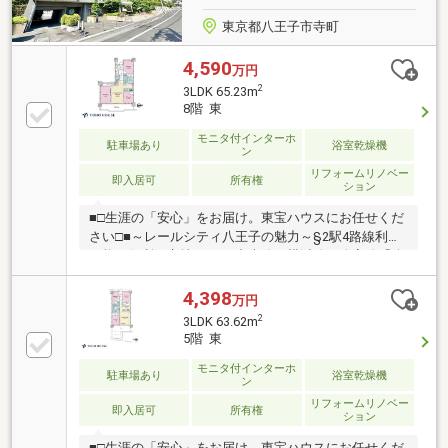
東京都八王子市寺町
4,590
万円
2
3LDK 65.23m
8階 東
モニタ付インターホ
駐車場あり
浴室乾燥機
ン
リフォームリノベー
即入居可
所有権
ション
■□生涯の「安心」をお届け。東宝ハウスにお任せくだ
さい□■～レールシティ八王子の魅力～§2駅4路線利用
可能の便利な立地！・JR中央線、横浜線、八高線「八
王子」駅まで徒歩8分・京王線「京王八王子」駅まで
徒歩13分§2026年6月にリノベーションを実施。・水ま
4,398
万円
わりが新調され、LDKに天井アクセントクロス＋間接
2
3LDK 63.62m
照明で生まれ変わった室内。§東向きの8階部分につき
5階 東
陽当たり・眺望良好です。§総戸数105戸！防犯面に配
慮されたオートロック付きマンションです。§周辺に
モニタ付インターホ
駐車場あり
浴室乾燥機
ン
生活利便施設が充実し、買い物に便利な立地。・セブ
リフォームリノベー
ンイレブン八王子万町店：徒歩3分・スーパーアルプ
即入居可
所有権
ション
ス八王子駅南口店：徒歩4分
■□生涯の「安心」をお届け。東宝ハウスにお任せくだ