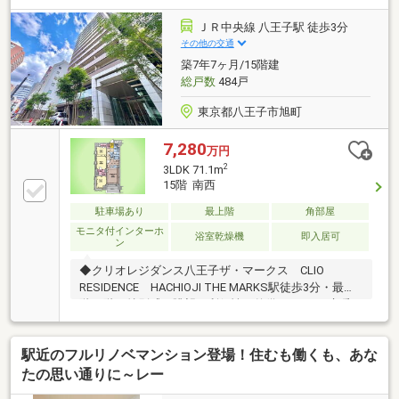
ずはお客様の夢をお聞かせください！お問い合わせは
【TOHO HOUSE 町田：0120-70-6012】まで
ＪＲ中央線 八王子駅 徒歩3分
その他の交通
築7年7ヶ月/15階建
総戸数
484戸
東京都八王子市旭町
7,280
万円
2
3LDK 71.1m
15階 南西
駐車場あり
最上階
角部屋
モニタ付インターホ
浴室乾燥機
即入居可
ン
◆クリオレジダンス八王子ザ・マークス CLIO
RESIDENCE HACHIOJI THE MARKS駅徒歩3分・最上
階15階の特別感。眺望と利便性を兼備した3LDK床暖
房・WIC・シューズクローク完備！設備充実の快適な
駅近ライフ上質な日常を叶える最上階で、大切なペッ
駅近のフルリノベマンション登場！住むも働くも、あな
トと一緒に暮らす贅沢な暮らしはいかがでしょうか？
お家探しを始めてみようと思われたらまずは、お気軽
たの思い通りに～レー
に東宝ハウス町田に相談してみませんか？何も決まっ