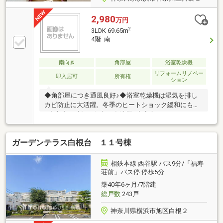
2,980
万円
2
3LDK 69.65m
4階 南
南向き
角部屋
浴室乾燥機
リフォームリノベー
即入居可
所有権
ション
◆角部屋につき通風良好♪◆浴室乾燥機は湿気を排し
カビ防止に大活躍。冬季のヒートショック緩和にも
♪◆家事の時短に役立つ食洗機♪◆安心のオートロック
付♪【株式会社リビングライフ】創業35年の信頼で未
公開情報多数のリビングライフがご紹介します。宅建
ガーデンテラス白根台 １１号棟
士×FP×住宅ローンアドバイザーの資格を併せ持つ『ラ
イフ・エキスパート・プランナー』がお客様の老後も
見据えたライフプランを無料作成。お気軽にご相談下
相鉄本線 西谷駅 バス9分/「福寿
さい！☆物件のお問合せは〈0120-049-006〉☆
荘前」バス停 停歩5分
築40年6ヶ月/7階建
総戸数
243戸
神奈川県横浜市旭区白根２