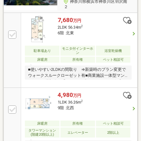
神奈川県横浜市神奈川区羽沢南
２
7,680
万円
2
2LDK 56.34m
6階 北東
モニタ付インターホ
駐車場あり
浴室乾燥機
ン
床暖房
所有権
ペット相談可
■使いやすい2LDKの間取り ⇒新築時のプラン変更で
ウォークスルークローゼット有■商業施設一体型マン
ション■5階部分に「アクティブラウンジ」 ⇒個室ワ
ークスペース、ラウンジエリア、 キッチンスタジ
オを備えた居住者専用施設。■充実のマンション管理
4,980
万円
サービス ⇒24時間有人管理、緊急相談窓口「サービ
2
1LDK 36.26m
スデスク24」、 セコムによる24時間遠隔監視シス
9階 北西
テム■大切なペットと一緒にお住まい頂けます。※別途
使用細則あり■キッチンには、ディスポーザー、食洗
器あり
床暖房
所有権
ペット相談可
タワーマンション
エレベーター
2階以上
(階建20階以上)