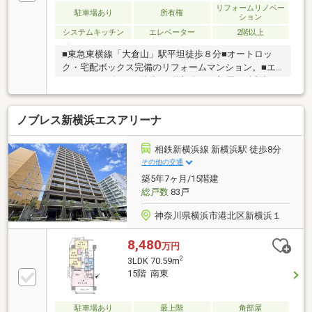
リフォームリノベー
駐車場あり
所有権
ション
システムキッチン
エレベーター
2階以上
■東急東横線「大倉山」駅平坦徒歩８分■オートロッ
ク・宅配ボックス完備のリフォームマンション。■エ
レベーター付き、7階建て3階部分のお部屋。■近隣に
スーパーやコンビニもあり住環境良好な立地です♪■東
急東横線「大倉山」駅まで徒歩8分、最寄り駅まで平
ノブレス新横浜エスアリーナ
坦で歩けます！
相鉄新横浜線 新横浜駅 徒歩8分
その他の交通
築5年7ヶ月/15階建
総戸数
83戸
神奈川県横浜市港北区新横浜１
8,480
万円
2
3LDK 70.59m
15階 南東
駐車場あり
最上階
角部屋