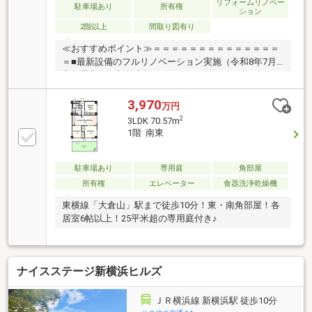
リフォームリノベー
駐車場あり
所有権
ション
2階以上
間取り図有り
≪おすすめポイント≫＝＝＝＝＝＝＝＝＝＝＝＝＝＝
＝■最新設備のフルリノベーション実施（令和8年7月
完了予定）・新規交換：システムキッチン、ユニット
バス、洗面化粧台、トイレ ・全室建具、下駄箱、網
戸・フローリング・タイル・クロス貼替・新規設置：
3,970
万円
エアコン・間接照明・ダウンライト・カーテン・給排
2
3LDK 70.57m
水管更新交換・室内ハウスクリーニングなど。。水回
1階 南東
りやクロス・フローリングはもちろん、給排水管まで
一新！ワンタッチでシーン切替ができるライトコント
ローラーを設置♪■2021年に大規模修繕工事実施で管理
駐車場あり
専用庭
角部屋
体制良好！＝＝＝＝＝＝＝＝＝＝＝＝＝＝＝
所有権
エレベーター
食器洗浄乾燥機
東横線「大倉山」駅まで徒歩10分！東・南角部屋！各
居室6帖以上！25平米超の専用庭付き♪
ナイスステージ新横浜ヒルズ
ＪＲ横浜線 新横浜駅 徒歩10分