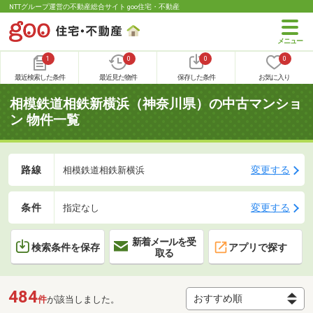
NTTグループ運営の不動産総合サイト goo住宅・不動産
1
0
0
0
最近検索した条件
最近見た物件
保存した条件
お気に入り
相模鉄道相鉄新横浜（神奈川県）の中古マンショ
ン 物件一覧
路線
変更する
相模鉄道相鉄新横浜
条件
変更する
指定なし
新着メールを受
検索条件を保存
アプリで探す
取る
484
件
が該当しました。