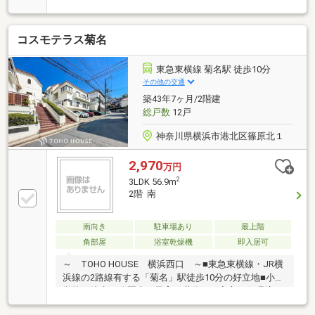
SIC・WIC等の収納スペース有・玄関と洗面室が近く、
帰宅後すぐ手洗い可能・24時間ゴミ出し可能・24時間
コスモテラス菊名
セキュリティシステム▼設備・床暖房(LD)・省エネ給
湯器・浴室乾燥機・宅配ボックス▼周辺環境・まいば
すけっと新横浜店 徒歩3分(約170m)・フィットケアデ
東急東横線 菊名駅 徒歩10分
ポ新横浜店 徒歩7分(約550m)■ ご希望の住まい探しを
その他の交通
お手伝いします ━━━━━・・・物件の詳細・ご相談
築43年7ヶ月/2階建
はお気軽にお問い合わせください。
総戸数
12戸
神奈川県横浜市港北区篠原北１
2,970
万円
2
3LDK 56.9m
2階 南
南向き
駐車場あり
最上階
角部屋
浴室乾燥機
即入居可
～ TOHO HOUSE 横浜西口 ～■東急東横線・JR横
浜線の2路線有する「菊名」駅徒歩10分の好立地■小中
学校が徒歩10分圏内、子育て世代にも安心の住環境で
す■2面バルコニーのため開放的で気持ちの良い風が通