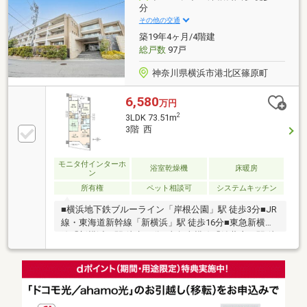
す。管理体制は大手日本ハウズイングへの全部委託
分
（日勤）で管理状況も良好。現在は空家のため、ご都
その他の交通
合に合わせていつでもゆったりとご内覧いただけま
築19年4ヶ月/4階建
す。まずはその広さをご体感ください。
総戸数
97戸
神奈川県横浜市港北区篠原町
6,580
万円
2
3LDK 73.51m
3階 西
モニタ付インターホ
浴室乾燥機
床暖房
ン
所有権
ペット相談可
システムキッチン
■横浜地下鉄ブルーライン「岸根公園」駅 徒歩3分■JR
線・東海道新幹線「新横浜」駅 徒歩16分■東急新横浜
線「新横浜」駅 徒歩18分■東急東横線「妙蓮寺」駅 徒
歩17分■東急東横線「白楽」駅 徒歩16分■閑静な第一
種低層住居専用地域内の6，000m2を超える広大な敷
地 周辺は高層の建築物が建たず、ゆとりのある邸宅
街が形成されています。■収納豊富な3LDK ウォーク
インクローゼット2箇所・廊下収納・納戸（約0.6