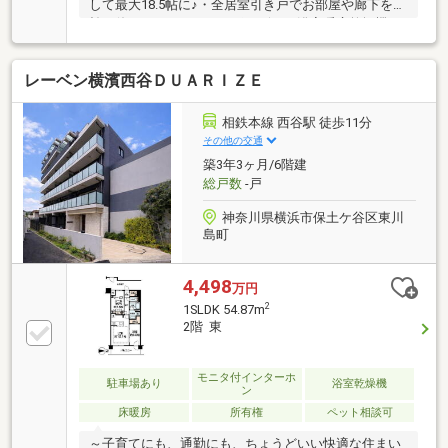
して最大18.5帖に♪・全居室引き戸でお部屋や廊下を有
効に使えます！・ディスポーザーや浴室暖房乾燥機な
ど住宅設備充実！・良水工房のため、全ての蛇口から
浄水利用可能◎・南西向きテラス×専用庭で快適生
レーベン横濱西谷ＤＵＡＲＩＺＥ
活！ 戸建感覚でお住まい頂けます！・小学校・幼稚
園まで徒歩2～3分で通学・送迎が安心♪▽アクセス
「新横浜」駅へも平坦な道のりで、徒歩や自転車での
相鉄本線 西谷駅 徒歩11分
アプローチもスムーズです！利便性の高い新横浜エリ
その他の交通
アも生活圏に収められます◎リストはお住まい探しの
築3年3ヶ月/6階建
お悩み、ご不安をサポート物件の詳細は【0120-880-
総戸数
-戸
492(通話無料)】まで
神奈川県横浜市保土ケ谷区東川
島町
4,498
万円
2
1SLDK 54.87m
2階 東
モニタ付インターホ
駐車場あり
浴室乾燥機
ン
床暖房
所有権
ペット相談可
～子育てにも、通勤にも、ちょうどいい快適な住まい