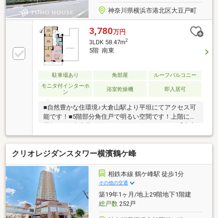
神奈川県横浜市港北区大豆戸町
3,780
万円
2
3LDK 58.47m
5階 南東
駐車場あり
角部屋
ルーフバルコニー
モニタ付インターホ
浴室乾燥機
即入居可
ン
■自然豊かな住環境♪大倉山駅より平坦にてアクセス可
能です！■5階部分角住戸で明るい空間です！上階に部
屋無し！■大容量のシューズインクローゼット♪【東宝
ハウス溝の口】■Google口コミ評価点4.9点！ お陰様
で《1000件Over》の口コミ数！ 多くのお客様にお喜
クリオレジダンスタワー横濱鶴ケ峰
び頂いております！■グループ創業50年／全国9位の実
績 これまで蓄積されたノウハウ・圧倒的な情報力
で、 ポータルサイト未掲載の物件もご紹介可能で
相鉄本線 鶴ケ峰駅 徒歩1分
す。 ご購入・ご売却・お買替え全てをサポート♪■東
その他の交通
宝ハウスフィナンシャル 不動産仲介業初の住信SBI
築19年1ヶ月/地上29階地下1階建
ネット銀行支店。 金利と保障が更に充実したオリジ
総戸数
252戸
ナル住宅ローン！