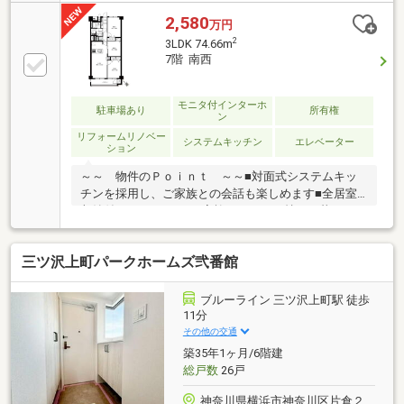
る上質な暮らしを実現します。◆陽光がやさしく注ぐ
南向きの明るい空間にはエアコン３台を備えたフルリ
2,580
万円
ノベーションが施されており、現代的で洗練されたデ
2
3LDK 74.66m
ザインと快適性が調和した穏やかなプライベート時間
7階 南西
を紡ぎ出します。◆広々とした１３．１帖のＬＤＫを
中心に家族の気配を感じられる対面キッチンと充実し
た収納を揃えた３ＬＤＫはそれぞれの時間を大切にし
モニタ付インターホ
駐車場あり
所有権
ン
ながら温かな未来を育む愛おしい邸宅となります。
リフォームリノベー
【お問い合わせは【フリーダイヤル：0120-702-700】
システムキッチン
エレベーター
ション
まで
～～ 物件のＰｏｉｎｔ ～～■対面式システムキッ
チンを採用し、ご家族との会話も楽しめます■全居室
収納付きの3LDKで、ご家族がゆとりを持って暮らせま
す■エアコン3台設置済みのため、初期費用を抑えて入
居できます■相鉄本線「上星川」駅徒歩6分で、通勤・
三ツ沢上町パークホームズ弐番館
通学に便利な好立地ご興味ございましたら下記「資料
請求・お問い合わせ」欄に必要事項記入の上、お問い
合わせください。担当者より、ご希望に合わせて資料
ブルーライン 三ツ沢上町駅 徒歩
送付や、ご内覧等手配等させていただきます。その他
11分
お住まいに関するご相談も承りますので、お気兼ねな
その他の交通
くご相談ください。
築35年1ヶ月/6階建
総戸数
26戸
神奈川県横浜市神奈川区片倉２