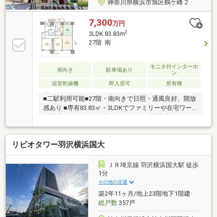
神奈川県横浜市旭区鶴ケ峰２
7,300
万円
2
3LDK 83.83m
27階 南
モニタ付インターホ
南向き
駐車場あり
ン
浴室乾燥機
即入居可
所有権
■二駅利用可能■27階・南向きで日照・通風良好、開放
感あり ■専有83.83㎡・3LDKでファミリーや在宅ワー
ク対応可 ■LDK約14.8帖でゆとりある空間設計■ペット
飼育可(飼育細則有)■独立型キッチン（3口コンロ・デ
ィスポーザー付） ■全居室収納で住空間をすっきり確
リビオタワー羽沢横浜国大
保 ■商業施設が近く生活利便性良好■浴室乾燥機付なの
で、雨の日も気にせずにお洗濯ができます。
ＪＲ埼京線 羽沢横浜国大駅 徒歩
1分
その他の交通
築2年11ヶ月/地上23階地下1階建
総戸数
357戸