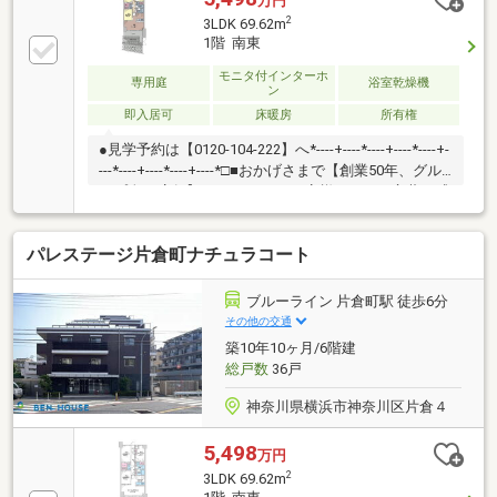
万円
2
3LDK 69.62m
1階 南東
モニタ付インターホ
専用庭
浴室乾燥機
ン
即入居可
床暖房
所有権
●見学予約は【0120-104-222】へ*----+----*----+----*----+-
---*----+----*----+----*□■おかげさまで【創業50年、グル
ープ全27店舗】■□たくさんのお客様からのお言葉に感
謝してこれからも楽しく素敵なお家探しをお約束しま
す。お家探しを始めてみようと思われたらまずは、お
パレステージ片倉町ナチュラコート
気軽に東宝ハウス新横浜に相談してみませんか？何も
決まっていなくて大丈夫！まずはお客様の夢をお聞か
せください！「行って良かったね」と思っていただけ
ブルーライン 片倉町駅 徒歩6分
るように、スタッフ一同【夢に人に住まいに本気で
その他の交通
す！】お客様のお問合せをお待ちしております☆
築10年10ヶ月/6階建
総戸数
36戸
神奈川県横浜市神奈川区片倉４
5,498
万円
2
3LDK 69.62m