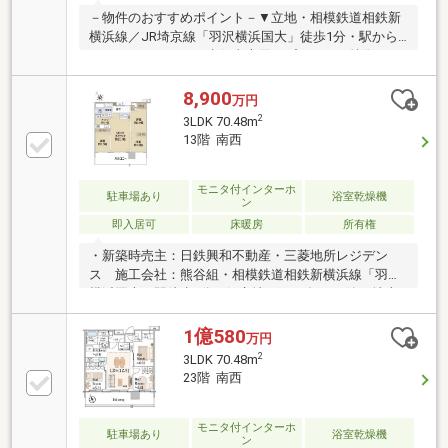
－物件のおすすめポイント－▼立地・相模鉄道相鉄新
横浜線／JR埼京線「羽沢横浜国大」徒歩1分・駅から
エントランスまでは歩行者専用アプローチ▼特徴・
2023年10月築、商業施設一体型の大規模タワーレジデ
ンス・7階部分、南西向きの3LDK・LDK約16.3帖、対
8,900
万円
面式キッチンを採用・WICなど、全居室に収納有・ペ
2
3LDK 70.48m
ット飼育可(規約有)▼設備・床暖房(LD)・ディスポー
13階 南西
ザー／食洗機・浴室乾燥機・宅配ボックス▼周辺環
境・ロピア横浜羽沢店 徒歩1分(約30m)■ ご希望の住ま
い探しをお手伝いします ━━━━━・・・物件の詳
モニタ付インターホ
駐車場あり
浴室乾燥機
ン
細・ご相談はお気軽にお問い合わせください。
即入居可
床暖房
所有権
・新築時売主：日鉄興和不動産・三菱地所レジデン
ス 施工会社：熊谷組・相模鉄道相鉄新横浜線「羽沢
横浜国大」駅徒歩1分の好立地・2023年10月築・地上
23階建て・総戸数：357戸・充実した共用施設・サー
ビス・24時間ゴミ捨て可能・ホテルライクな内廊下
1億580
万円
2
3LDK 70.48m
23階 南西
モニタ付インターホ
駐車場あり
浴室乾燥機
ン