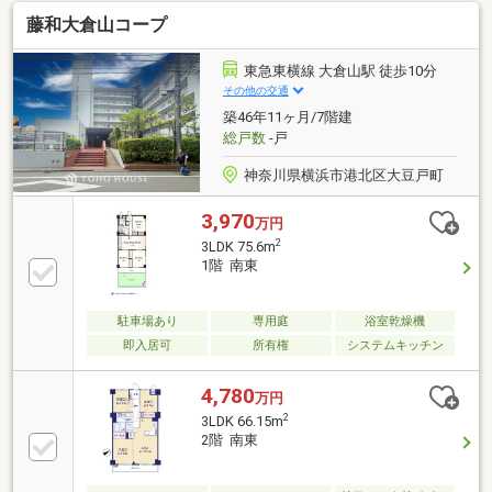
り抜けます■2024年1月にフルリノベーション済です■
藤和大倉山コープ
食洗機や浴室乾燥機など設備充実！家事を快適にサポ
ートします■たっぷりの陽射しを感じながら気持ちよ
く過ごせる南向き角住戸ですご見学のご希望、資料請
東急東横線 大倉山駅 徒歩10分
求、ご質問などなど、お気軽にまずはお問い合わせく
その他の交通
ださい♪スーモ未掲載物件などもご用意がございま
築46年11ヶ月/7階建
す。【フリーダイヤル： 0120-821-930 】
総戸数
-戸
神奈川県横浜市港北区大豆戸町
3,970
万円
2
3LDK 75.6m
1階 南東
駐車場あり
専用庭
浴室乾燥機
即入居可
所有権
システムキッチン
4,780
万円
2
3LDK 66.15m
2階 南東