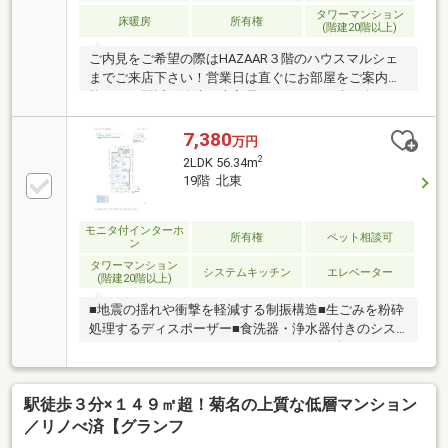
タワーマンション
床暖房
所有権
(階建20階以上)
ご内見をご希望の際はHAZAAR３階のハウスマルシェ
までご来店下さい！営業日は直ぐにお部屋をご案内可
能です！駅近 築浅 未入居 ３ＬＤＫ 南西向き
制震構造 ２４時間ゴミ出し可
7,380
万円
2
2LDK 56.34m
19階 北東
モニタ付インターホ
所有権
ペット相談可
ン
タワーマンション
システムキッチン
エレベーター
(階建20階以上)
■地震の揺れや衝撃を軽減する制振構造■生ごみを粉砕
処理するディスポーザー■食洗器・浄水器付きのシス
テムキッチン■スマホでオートロックを解除する
「bitlock」を採用■ペット飼育可（細則あり）■5階部
分に「個室ワークスペース」「ラウンジエリア」「キ
駅徒歩３分×１４９㎡超！菊名の上質な低層マンション
ッチンスタジオ」を備えた居住者専用施設■商業施設
「HAZAAR」一体型マンション■セコムによる24時間遠
／リノべ済【グランフ
隔監視システム■各階に24時間ゴミ出し可能なゴミ置