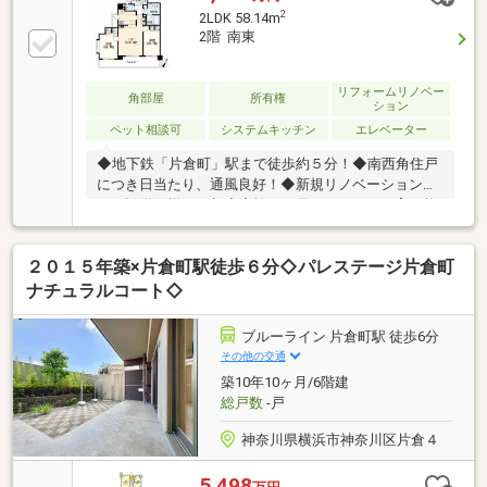
2
2LDK 58.14m
2階 南東
リフォームリノベー
角部屋
所有権
ション
ペット相談可
システムキッチン
エレベーター
◆地下鉄「片倉町」駅まで徒歩約５分！◆南西角住戸
につき日当たり、通風良好！◆新規リノベーションに
より設備仕様も一新◆家族の一員、ペットも飼育可能
です（細則有）◆出入りはオートロックでしっかり管
理！【株式会社リビングライフ】創業35年の信頼で未
２０１５年築×片倉町駅徒歩６分◇パレステージ片倉町
公開情報多数のリビングライフがご紹介します。宅建
士×FP×住宅ローンアドバイザーの資格を併せ持つ『ラ
ナチュラルコート◇
イフ・エキスパート・プランナー』がお客様の老後も
見据えたライフプランを無料作成。お気軽にご相談下
ブルーライン 片倉町駅 徒歩6分
さい！☆物件のお問合せは〈0120-554-077〉☆
その他の交通
築10年10ヶ月/6階建
総戸数
-戸
神奈川県横浜市神奈川区片倉４
5,498