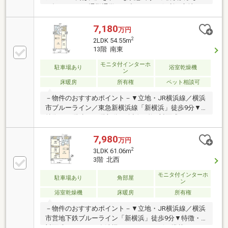
平坦アクセス♪通勤通学やお出かけにも便利な立地で
す♪◆２４時間ゴミ捨て可能♪◇二重床・二重天井♪◆
リビング床暖房付き♪◇ダブルロックドア オートロ
7,180
万円
ックモニター付き♪◆２４時間セキュリティ付き
2
2LDK 54.55m
♪☆SHY☆SHY☆SHY☆SHY☆現地案内会開催中で
13階 南東
す！お気軽にお問合せください！
☆SHY☆SHY☆SHY☆SHY☆【社外ファイナンシャル
モニタ付インターホ
駐車場あり
浴室乾燥機
ン
プランナーによる『第三者からの無料相談会・無料住
床暖房
所有権
ペット相談可
み替え』相談会実施中！】
－物件のおすすめポイント－▼立地・JR横浜線／横浜
市ブルーライン／東急新横浜線「新横浜」徒歩9分▼
特徴・15階建て13階部分・会話が弾む対面式キッチ
ン・WIC・SIC等を設置・2室に面するバルコニー・ホ
テルライクな内廊下設計・24時間セキュリティシステ
7,980
万円
ム・ペット飼育可(細則有・足洗い場有)▼設備・床暖
2
3LDK 61.06m
房(LD)・食洗機・ディスポーザー・省エネ給湯器「エ
3階 北西
コジョーズ」・浴室乾燥機※インターネット使用料
1078円／月※備蓄倉庫面積0.33平米■ ご希望の住まい探
モニタ付インターホ
駐車場あり
角部屋
ン
しをお手伝いします ━━━━━・・・物件の詳細・ご
浴室乾燥機
床暖房
所有権
相談はお気軽にお問い合わせください。
－物件のおすすめポイント－▼立地・JR横浜線／横浜
市営地下鉄ブルーライン「新横浜」徒歩9分▼特徴・
対面式キッチンに食洗機・ディスポーザー搭載・