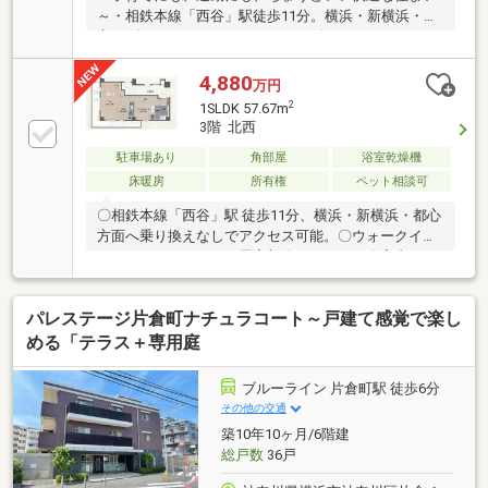
～・相鉄本線「西谷」駅徒歩11分。横浜・新横浜・都
心へダイレクトアクセス・シューズインクローゼット
＆ウォークインクローゼット付きで収納充実・室内は
丁寧に使用されており、コンディション良好・宅配ボ
4,880
万円
ックスや24時間ゴミ出し可能等充実設備・徒歩圏にス
2
1SLDK 57.67m
ーパー多数暮らしやすさと利便性を兼ね備えた、バラ
3階 北西
ンスの良い一邸です。【上場企業グループの不動産部
駐車場あり
角部屋
浴室乾燥機
門・なんぼや不動産】まずは資料から→オレンジの
【資料請求する】ボタンから！気軽に予約→赤の【見
床暖房
所有権
ペット相談可
学予約する】ボタンから！電話で相談→フリーダイヤ
〇相鉄本線「西谷」駅 徒歩11分、横浜・新横浜・都心
ル：0120-963-221（年中無休）
方面へ乗り換えなしでアクセス可能。〇ウォークイン
クローゼットがあり、居室部分スッキリ！〇室内を丁
寧に利用されておりますので内装状況は良好！〇スー
パー・コンビニ等も徒歩圏内！◎
パレステージ片倉町ナチュラコート～戸建て感覚で楽し
める「テラス＋専用庭
ブルーライン 片倉町駅 徒歩6分
その他の交通
築10年10ヶ月/6階建
総戸数
36戸