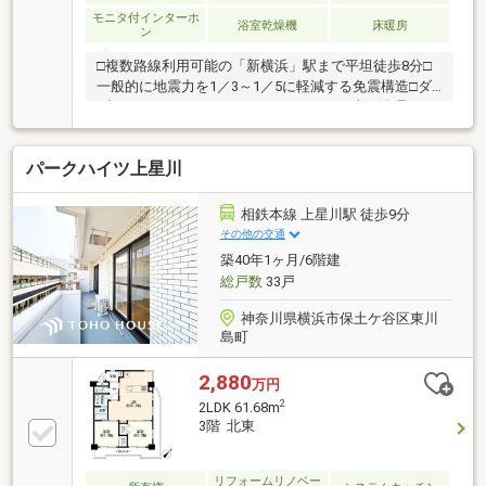
モニタ付インターホ
浴室乾燥機
床暖房
ン
□複数路線利用可能の「新横浜」駅まで平坦徒歩8分□
一般的に地震力を1／3～1／5に軽減する免震構造□ダ
ブルオートロックシステム、ＡＬＳＯＫ防犯管理シス
テムを採用 ■３方角部屋（南東・南西・北西）でプ
ライバシー性の高い部屋位置■横浜市市街地環境設計
パークハイツ上星川
制度採用の15階建て最上階■ワイドサッシを採用した
開放感のあるLDKは約17.1帖■ウォークインクローゼッ
ト付きのゆとりある間取り■LDにはTES式（ガス温
相鉄本線 上星川駅 徒歩9分
水）床暖房を採用■生ごみ処理機ディスポーザー付
その他の交通
き。清潔で快適なキッチンを保ちます♪■雨の日の洗濯
築40年1ヶ月/6階建
に便利な浴室換気乾燥機付き■家中の水を浄水にして
総戸数
33戸
供給する「オール浄化システム」
神奈川県横浜市保土ケ谷区東川
島町
2,880
万円
2
2LDK 61.68m
3階 北東
リフォームリノベー