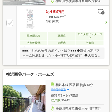
神奈川県横浜市神奈川区片倉４
5,498
万円
2
3LDK 69.62m
1階 南東
モニタ付インターホ
駐車場あり
専用庭
ン
浴室乾燥機
床暖房
所有権
■■■こちらの物件のポイントは？■■■◆新規内装リフ
ォーム完成しました（令和8年7月末完了）◆大切なペ
ットと暮らせるマンション（細則有）◆LDKからテラ
スを経由して専用庭へ繋がる1階ならではの間取り。
室内と屋外が一体となった開放的な暮らしをお楽しみ
横浜西谷パーク・ホームズ
いただけます。◆6.5帖の洋室にはWICを隣接配置。荷
物の多いご家庭でも収納に困りません◆南東向きで日
当たり良好なLDK。リビングには床暖房が完備されて
相鉄本線 西谷駅 徒歩13分
おり足元からあたたかく快適に過ごせます◆ブルーラ
その他の交通
イン「片倉町」駅徒歩6分の立地。横浜や新横浜への
築33年3ヶ月/7階建
アクセスも良好です◆キッチンはリビングダイニング
総戸数
154戸
に面したカウンター付きレイアウトです
神奈川県横浜市保土ケ谷区西谷