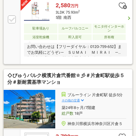
2,580
万円
2
3LDK 75.93m
5階 南西
モニタ付インターホ
駐車場あり
ルーフバルコニー
ン
浴室乾燥機
即入居可
所有権
お問い合わせは【フリーダイヤル：0120-759-652】ま
でお気軽にどうぞ♪― ＳＵＭＡＩ ＭＩＲＡＩ ―◇
相鉄本線『鶴ヶ峰』駅徒歩圏◇徒歩5分のバス停から
は特急停車の西谷駅へのバス便も利用可能◇小学校や
公園が近いのは子育てファミリーにもおすすめのポイ
◇びゅうパルク横濱片倉弐番館☆彡＃片倉町駅徒歩５
ント◇第一種低層住居専用地域内に位置する落ち着き
あるレジデンス◇新規リノベーションにより更なる輝
分＃新耐震基準マンショ
きを得た住空間◇大きなルーフテラスは家族のプラス
αの楽しみの空間に◇入口前面道路から階段を使わな
ブルーライン 片倉町駅 徒歩5分
いお部屋です【東宝ハウス横浜】提携銀行 横浜銀
その他の交通
行 変動金利35年の場合 金利 年0.92％
築24年8ヶ月/7階建
総戸数
18戸
神奈川県横浜市神奈川区片倉５