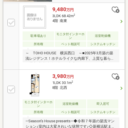
9,480
万円
2
3LDK 68.42m
4階 南東
モニタ付インターホ
駐車場あり
浴室乾燥機
ン
所有権
ペット相談可
システムキッチン
～ TOHO HOUSE 横浜西口 ～■2025年3月築の築
浅レジデンス！ホテルライクな内廊下、上質な暮らし
を満喫■複数路線を有し、都心へもアクセスの良い
「新横浜」駅徒歩9分の好立地■1階にスーパーを併
設、朝早くから深夜まで営業しているのでいざという
3,980
万円
時にも安心です■3部屋にまたがるワイドスパンバルコ
2
1LDK 30.1m
ニー、南東向き4階部分で開放感があります■家族が集
8階 北西
まりやすいセンターリビング、約15.8帖のくつろぎ空
間■家事をしながらリビングが見渡せる対面キッチ
ン、食洗器搭載ですご見学のご希望、資料請求、ご質
モニタ付インターホ
浴室乾燥機
即入居可
ン
問などなど、お気軽にまずはお問い合わせください
所有権
ペット相談可
システムキッチン
♪【 フリーダイヤル： 0120-821-930 】
―Season’s House presents―◆令和７年築の築浅マン
ション♪室内は大変きれいな状態です♪◇新横浜駅まで