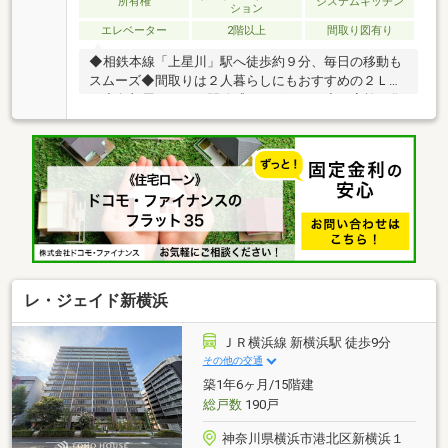
所有権
システムキッチン
ション
エレベーター
2階以上
間取り図有り
◆相鉄本線「上星川」駅へ徒歩約９分、毎日の移動も
スムーズ◆間取りは２人暮らしにもおすすめの２ＬＤ
Ｋ◆角部屋のため、開放感がございます◆ご家族が集
まるＬＤＫは約１５帖◆各洋室にクローゼットを備
え、居室がすっきり保てます◆２０２６年３月一部リ
フォーム完了、室内もきれいです【株式会社リビング
ライフ】創業35年の信頼で未公開情報多数のリビング
ライフがご紹介します。宅建士×FP×住宅ローンアドバ
イザーの資格を併せ持つ『ライフ・エキスパート・プ
ランナー』がお客様の老後も見据えたライフプランを
無料作成。お気軽にご相談下さい！☆物件のお問合せ
は〈0120-554-077〉☆
レ・ジェイド新横浜
ＪＲ横浜線 新横浜駅 徒歩9分
その他の交通
築1年6ヶ月/15階建
総戸数
190戸
神奈川県横浜市港北区新横浜１