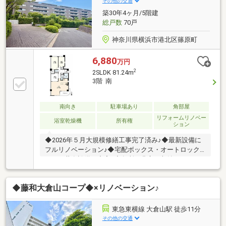
その他の交通
築30年4ヶ月/5階建
総戸数
70戸
神奈川県横浜市港北区篠原町
6,880
万円
2
2SLDK 81.24m
3階 南
南向き
駐車場あり
角部屋
リフォームリノベー
浴室乾燥機
所有権
ション
◆2026年５月大規模修繕工事完了済み♪◆最新設備に
フルリノベーション♪◆宅配ボックス・オートロック
など、共有設備も充実♪◆各所に豊富な収納スペース
あり♪【株式会社リビングライフ】創業35年の信頼で
未公開情報多数のリビングライフがご紹介します。宅
◆藤和大倉山コープ◆×リノベーション♪
建士×FP×住宅ローンアドバイザーの資格を併せ持つ
『ライフ・エキスパート・プランナー』がお客様の老
後も見据えたライフプランを無料作成。お気軽にご相
東急東横線 大倉山駅 徒歩11分
談下さい！☆物件のお問合せは〈0120-502-278〉☆
その他の交通