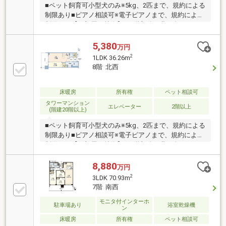
■ペット飼育可小型犬のみ※5kg、2匹まで、規約による
制限あり■ピアノ相談可※電子ピアノまで、規約による
制限あり【お部屋の特徴】・9階部分、北西向きにつ
き眺望良好です・バルコニーから富士山を望むことが
できます。※天候による・リビングダイニングに床暖
5,380
万円
房あり・リビング横の洋室の可動扉を解放して13.9畳
2
1LDK 36.26m
のLDKとして利用可能です・キッチンにはディスポー
8階 北西
ザーがあり生ごみを軽減できます・浴室暖房乾燥機が
ついているため天候に左右されずお洗濯が可能・不在
時に便利な宅配ボックス
床暖房
所有権
ペット相談可
タワーマンション
エレベーター
2階以上
(階建20階以上)
■ペット飼育可小型犬のみ※5kg、2匹まで、規約による
制限あり■ピアノ相談可※電子ピアノまで、規約による
制限あり【お部屋の特徴】・8階部分、北西向きにつ
き眺望良好です・バルコニーから富士山を望むことが
できます。※天候による・リビングダイニングに床暖
8,880
万円
房あり・リビング横の洋室の可動扉を解放して13.9畳
2
3LDK 70.93m
のLDKとして利用可能です・キッチンにはディスポー
7階 南西
ザーがあり生ごみを軽減できます・浴室暖房乾燥機が
ついているため天候に左右されずお洗濯が可能・不在
モニタ付インターホ
駐車場あり
浴室乾燥機
ン
時に便利な宅配ボックス
床暖房
所有権
ペット相談可