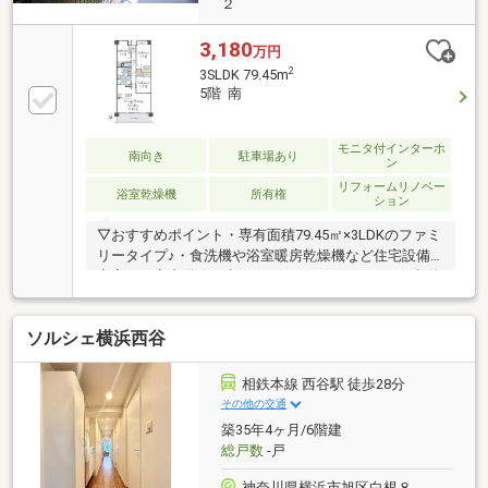
２
3,180
万円
2
3SLDK 79.45m
5階 南
モニタ付インターホ
南向き
駐車場あり
ン
リフォームリノベー
浴室乾燥機
所有権
ション
▽おすすめポイント・専有面積79.45㎡×3LDKのファミ
リータイプ♪・食洗機や浴室暖房乾燥機など住宅設備
充実！・家事動線が考えられた2wayキッチン！・収納
豊富！嬉しいWIC、納戸付き！▽室内フルリフォーム
履歴有り！(令和6年1月)水回り一新、給湯器交換、全
ソルシェ横浜西谷
クロス貼替、全室絨毯張替建具交換、フロアタイル張
替 他多数▽アクセス相鉄本線「西谷」駅 徒歩13分相
鉄新横浜線「羽沢横浜国大」駅 徒歩18分「スーモを見
相鉄本線 西谷駅 徒歩28分
て」とお問い合わせいただくと、スムーズにご案内で
その他の交通
きます！資料請求・物件のお問い合わせは、0120-880-
築35年4ヶ月/6階建
258(通話無料)までお気軽にどうぞ。
総戸数
-戸
神奈川県横浜市旭区白根８