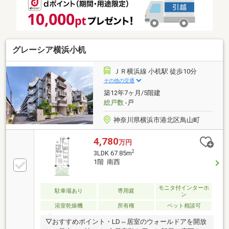
帖） Wトランクルーム（玄関脇ポーチ、1階共用トラ
ンクルーム）
グレーシア横浜小机
ＪＲ横浜線 小机駅 徒歩10分
その他の交通
築12年7ヶ月/5階建
総戸数
-戸
神奈川県横浜市港北区鳥山町
4,780
万円
2
3LDK 67.85m
1階 南西
モニタ付インターホ
駐車場あり
専用庭
ン
浴室乾燥機
所有権
ペット相談可
▽おすすめポイント・LD⇔居室のウォールドアを開放