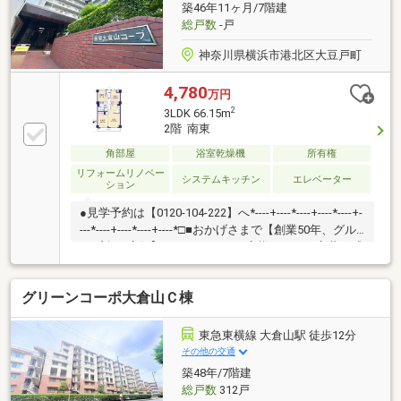
築46年11ヶ月/7階建
総戸数
-戸
神奈川県横浜市港北区大豆戸町
4,780
万円
2
3LDK 66.15m
2階 南東
角部屋
浴室乾燥機
所有権
リフォームリノベー
システムキッチン
エレベーター
ション
●見学予約は【0120-104-222】へ*----+----*----+----*----+-
---*----+----*----+----*□■おかげさまで【創業50年、グル
ープ全27店舗】■□たくさんのお客様からのお言葉に感
謝してこれからも楽しく素敵なお家探しをお約束しま
す。お家探しを始めてみようと思われたらまずは、お
グリーンコーポ大倉山Ｃ棟
気軽に東宝ハウス新横浜に相談してみませんか？何も
決まっていなくて大丈夫！まずはお客様の夢をお聞か
せください！「行って良かったね」と思っていただけ
東急東横線 大倉山駅 徒歩12分
るように、スタッフ一同【夢に人に住まいに本気で
その他の交通
す！】お客様のお問合せをお待ちしております☆
築48年/7階建
総戸数
312戸