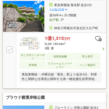
場あり■全室二重サッシ
東急東横線 菊名駅 徒歩2分
その他の交通
築36年4ヶ月/5階建
総戸数
-戸
神奈川県横浜市港北区大豆戸町
1億1,315
万円
2
3LDK 149.64m
3階 東
モニタ付インターホ
浴室乾燥機
即入居可
ン
リフォームリノベー
所有権
ペット相談可
ション
東急東横線・JR横浜線「菊名」駅より徒歩3分。利便
性と閑静な住環境が調和する第一種低層住居専用地域
に佇む、グランフォルム菊名です。専有面積は圧倒的
なゆとりを誇る149.64㎡。平成2年築の重厚感あるRC
造5階建の3階部分で、27.29㎡の広々としたバルコニー
プラウド横濱岸根公園
が心地よい開放感を演出します。室内は2020年12月に
フルリノベーションを施しており、細部までこだわり
抜いたモダンで上質な住空間に生まれ変わっていま
ブルーライン 岸根公園駅 徒歩3