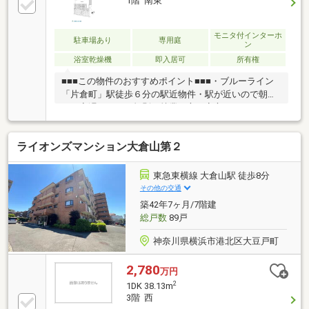
1階 南東
モニタ付インターホ
駐車場あり
専用庭
ン
浴室乾燥機
即入居可
所有権
■■■この物件のおすすめポイント■■■・ブルーライン
「片倉町」駅徒歩６分の駅近物件・駅が近いので朝早
くや夜遅くなど不規則な就業の方も安心です・ペット
飼育可マンションで大切なペットとご一緒に暮らせま
す（細則あり）・床暖房標準設置で足元からお部屋全
ライオンズマンション大倉山第２
体ぽかぽか暖まります・各居室、リビングにはシーリ
ング照明新規設置ございます・食洗機付きでお片付け
もラクラク・浄水器機能付水栓なので美味しくて安全
東急東横線 大倉山駅 徒歩8分
な水を飲むことができます・三ツ口コンロのシステム
その他の交通
キッチンで食事の支度もはかどります・ＷＩＣを含む
築42年7ヶ月/7階建
各居室収納完備でどのお部屋もスッキリ・シャワー洗
総戸数
89戸
浄機能付のトイレは清潔感が印象的な空間
神奈川県横浜市港北区大豆戸町
2,780
万円
2
1DK 38.13m
3階 西