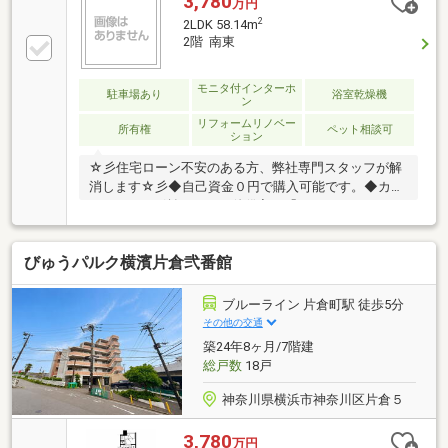
3,780
万円
2
2LDK 58.14m
2階 南東
モニタ付インターホ
駐車場あり
浴室乾燥機
ン
リフォームリノベー
所有権
ペット相談可
ション
☆彡住宅ローン不安のある方、弊社専門スタッフが解
消します☆彡◆自己資金０円で購入可能です。◆カー
ローンやリボ払い、その他借入は「おまとめローン」
で解決します。◆勤続年数３ヶ月以内の方も低金利狙
えます。◆個人信用情報に不安のある方も、解決策を
びゅうパルク横濱片倉弐番館
ご提案します。どんなお悩みも諦める前にご相談下さ
い♪～物件見学について～◆全車ワンボックスカー、
チャイルドシート完備の為、お子様連れでも安心・快
ブルーライン 片倉町駅 徒歩5分
適です。◆店舗にはキッズスペースやおむつ交換台あ
その他の交通
り、小さなお子様連れでも安心です。◆平日やお仕事
築24年8ヶ月/7階建
帰りの夜遅い時間帯もご案内可能です。◆ご指定の場
総戸数
18戸
所まで無料送迎いたします。
神奈川県横浜市神奈川区片倉５
3,780
万円