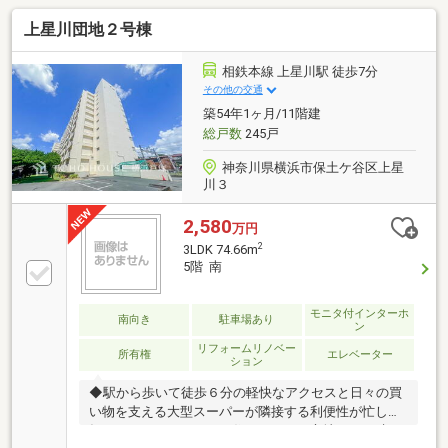
上星川団地２号棟
相鉄本線 上星川駅 徒歩7分
その他の交通
築54年1ヶ月/11階建
総戸数
245戸
神奈川県横浜市保土ケ谷区上星
川３
2,580
万円
2
3LDK 74.66m
5階 南
モニタ付インターホ
南向き
駐車場あり
ン
リフォームリノベー
所有権
エレベーター
ション
◆駅から歩いて徒歩６分の軽快なアクセスと日々の買
い物を支える大型スーパーが隣接する利便性が忙しい
毎日にゆとりをもたらし住みやすさと心地よさを叶え