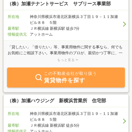
（株）加瀬テナントサービス サブリース事業部
所在地
神奈川県横浜市港北区新横浜３丁目１９－１１加瀬
ビル８８ ５階
最寄駅
ＪＲ横浜線 新横浜駅 徒歩7分
情報提供元
アットホーム
「貸したい」「借りたい」等、事業用物件に関する事なら、何でも
お気軽にご相談下さい。事業用物件のプロが、親切かつ丁寧に、一
都三県対応させて頂きます。ＨＰで随時物件を更新しておりますの
もっと見る
で、是非ご覧下さい。
この不動産会社が取り扱う
賃貸物件を探す
（株）加瀬ハウジング 新横浜営業所 住宅部
所在地
神奈川県横浜市港北区新横浜３丁目１９－１１加瀬
ビル８８ ５階
最寄駅
ＪＲ横浜線 新横浜駅 徒歩5分
情報提供元
アットホーム