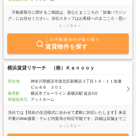
不動産取引に関するご相談は、安心とまごころの「加瀬ハウジン
グ」にお任せください。当社スタッフはお客様へのまごころ・思い
やりを忘れず、コミュニケーションを何より大切に考えておりま
もっと見る
す。お客様のライフスタイルに合わせた、快適で安心できるお住ま
いが見つかるよう、ご要望にお応えしてまいります。お客様への誠
この不動産会社が取り扱う
意がモットーの「加瀬ハウジング」へ是非ご来店ください。
賃貸物件を探す
横浜賃貸リサーチ （株）Ｋａｎｏｏｙ
所在地
神奈川県横浜市港北区新横浜３丁目１９－１１加瀬
ビル８８ ３０１
最寄駅
横浜市ブルーライン 新横浜駅 徒歩2分
情報提供元
アットホーム
当社では【現在の生活様式に合わせて柔軟に対応いたします】来店
不要のWeb接客・テレビ内覧等が対応可能です。詳細は店舗までご
連絡くださいませ。お客様それぞれのニーズにあった物件を経験豊
もっと見る
富なスタッフがご提案させて頂きます。賃貸といえども長く住むお