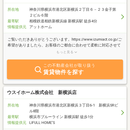
所在地
神奈川県横浜市港北区新横浜２丁目６－２３金子第
２ビル６階
最寄駅
相模鉄道相鉄新横浜線 新横浜駅 徒歩4分
情報提供元
アットホーム
ご覧いただきありがとうございます。https://www.izumiact.co.jp/ご
希望がありましたら、お客様のご都合に合わせて柔軟に対応させて
いただきます。仲介、売買、賃貸のご相談まで お気軽にお問い合
もっと見る
わせください！【LINEでお問い合わせを受付中！】以下のリンクか
ら公式アカウントを友だち追加して、分からないことや相談したい
この不動産会社が取り扱う
ことがありましたら、トークルームからお気軽にお問い合わせくだ
賃貸物件を探す
さい！また、申込みからご契約までの流れもLINEならとっても速く
て簡単！メッセージをお待ちしています。https://lin.ee/WxSVoDt
ウスイホーム株式会社 新横浜店
所在地
神奈川県横浜市港北区新横浜３丁目6-1 新横浜SRビ
ル8階
最寄駅
横浜市ブルーライン 新横浜駅 徒歩1分
情報提供元
LIFULL HOME'S