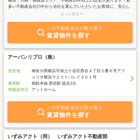
横浜・川崎・相模原エリア、不動産20年以上の歴史があります！数
多い不動産会社の中から当社を選んでいただいたお客様に、安心し
て暮らせる住まいを責任を持ってお探しします。お客様の理想やご
もっと見る
要望等は、お店のスタッフに遠慮なくお話しください。また、なか
なかご希望のお部屋が見つからないお客様も是非一度ご相談くださ
この不動産会社が取り扱う
い。お客様の立場になってアドバイスさせていただき、満足のいく
賃貸物件を探す
お部屋が見つかるまでお手伝いします。横浜市・川崎市エリアのワ
ンルームからファミリータイプまで幅広く対応しておりますので、
お気軽にお問い合わせください。
アーバンリプロ（株）
所在地
神奈川県横浜市保土ケ谷区西谷４丁目２番６号アフ
ェリオ横浜ウエストバレイ３０１号
最寄駅
相鉄本線 西谷駅 徒歩2分
情報提供元
アットホーム
この不動産会社が取り扱う
賃貸物件を探す
いずみアクト（同） いずみアクト不動産部