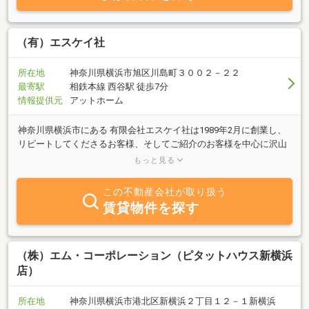
（有）エスケイ社
所在地
神奈川県横浜市旭区川島町３００２－２２
最寄駅
相鉄本線 西谷駅 徒歩7分
情報提供元
アットホーム
神奈川県横浜市にある 有限会社エスケイ社は1989年2月に創業し、
リピートしてくださるお客様、そしてご紹介のお客様を中心に沢山
の方々に支えていただいております地域に根ざしたリフォーム・不
もっと見る
動産売却専門会社です。当社はリフォーム部門・不動産売却部門に
スタッフがそれぞれ在籍しており、新築住宅はもちろんのことマン
この不動産会社が取り扱う
ションや戸建のリフォーム、外構工事、不動産売却、不動産売買仲
賃貸物件を探す
介までお客様の想いを形にいたします。リフォーム、不動産売却と
ともにどこに頼むかお悩みの方が多いのではないでしょうか。私た
ちは皆様の夢を実現するため、寄り添いながら的確なアドバイスを
することを努力目標といたします。確かな知識・技術とノウハウを
（株）エム・コーポレーション（ピタットハウス新横浜
持つ弊社に、お気軽にご相談ください。
店）
所在地
神奈川県横浜市港北区新横浜２丁目１２－１新横浜