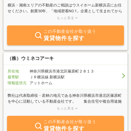
横浜・湘南エリアの不動産のご相談はウスイホーム新横浜店にお任
せください。創業50年、「地域密着NO.1」企業として生まれてから
相続に至るまでの住まいに関する事を一社で解決できるサービスを
もっと見る
提供いたします
この不動産会社が取り扱う
賃貸物件を探す
（株）ウミネコアーキ
所在地
神奈川県横浜市港北区篠原町２８１３
最寄駅
ＪＲ横浜線 新横浜駅
情報提供元
アットホーム
弊社は代表取締役・若林の地元である神奈川県横浜市港北区篠原町
を中心に活動している不動産会社です。 集合住宅や複合用途施
設、店舗兼用住宅、店舗・飲食店などの不動産仲介、管理業務を主
もっと見る
に手掛けております。
この不動産会社が取り扱う
賃貸物件を探す