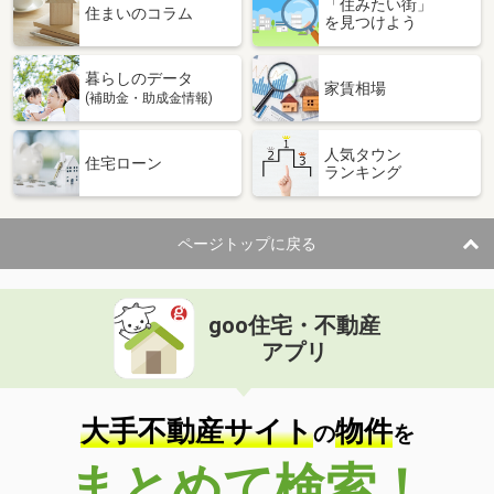
「住みたい街」
住まいのコラム
を見つけよう
暮らしのデータ
家賃相場
(補助金・助成金情報)
人気タウン
住宅ローン
ランキング
ページトップに戻る
goo住宅・不動産
アプリ
大手不動産サイト
物件
の
を
まとめて検索！