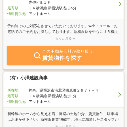
光伸ビル１Ｆ
最寄駅
ＪＲ横浜線 新横浜駅 徒歩5分
情報提供元
アットホーム
予約制でのご対応をさせていただいております。web・メール・お
電話でのご予約をお待ちしております。新横浜駅を中心にＪＲ横浜
線・東急東横線・横浜市営地下鉄沿線の賃貸物件、売買物件のご案
もっと見る
内をしております。物件探しで不安な方でも、スタッフが親身にな
ってお話を伺い、お客様が満足いく物件と出会えるようお手伝いさ
この不動産会社が取り扱う
せて頂きます。不動産についてのご質問、ご相談がありましたらお
賃貸物件を探す
気軽にお問合せ下さい。直接ご来店されなくてもお電話、メールで
も承っております。スタッフ一同笑顔でお待ちしております。
（有）小澤建設商事
所在地
神奈川県横浜市港北区篠原町２９７７－４
最寄駅
ＪＲ横浜線 新横浜駅 徒歩1分
情報提供元
アットホーム
新幹線のホームから見える店！周辺の土地仲介、賃貸物件、駐車場
はおまかせ下さい。新横浜創業1963年、地元に精通したスタッフが
対応させて頂きます。東海道新幹線、ＪＲ横浜線、市営地下鉄線、
もっと見る