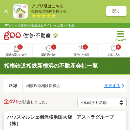
アプリ版はこちら
開く
複数社の物件を探せる！
NTTグループ運営の不動産総合サイト goo住宅・不動産
0
0
0
0
最近検索した条件
最近見た物件
保存した条件
お気に入り
相模鉄道相鉄新横浜の不動産会社一覧
路線
変更する
相模鉄道相鉄新横浜
全42
件
が該当しました。
ハウスマルシェ羽沢横浜国大店 アストラグループ
（株）