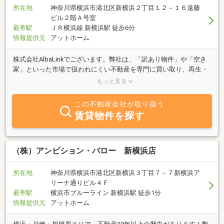
所在地
神奈川県横浜市港北区新横浜２丁目１２－１６遠藤
ビル２階Ａ号室
最寄駅
ＪＲ横浜線 新横浜駅 徒歩6分
情報提供元
アットホーム
株式会社AlbaLinkでございます。弊社は、「訳あり物件」や「空き
家」といった市場で扱われにくい不動産を専門に買い取り、再生・
再販する「不動産買取再販事業」を展開する会社です。主に「空き
もっと見る
家をゼロにする」ことをミッションとして掲げ、各自治体と連携協
定を締結しながら空き家問題の解決に取り組んでいます。2025年に
この不動産会社が取り扱う
は、東証グロース市場へ上場を果たし、その他数々のメディアでも
賃貸物件を探す
紹介されています。2025年12月現在、東京、千葉、つくば、大宮、
横浜、名古屋、大阪、博多、高崎、札幌、宇都宮、静岡、京都、神
戸三宮、熊本、立川、広島、岡山、仙台支店と続々と支店開設が進
んでおり、2026年1月には金沢、松山、岐阜支店が開設予定です。
（株）アンビション・バロー 新横浜店
全国各地の物件を取り扱っておりますので、どんなことでもお気軽
にお問い合わせください！掲載物件につきましてもご質問等ござい
所在地
神奈川県横浜市港北区新横浜３丁目７－７新横浜ア
ましたらいつでもご連絡ください。
リーナ通りビル４Ｆ
最寄駅
横浜市ブルーライン 新横浜駅 徒歩1分
情報提供元
アットホーム