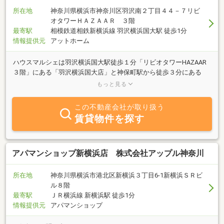
所在地
神奈川県横浜市神奈川区羽沢南２丁目４４－７リビ
オタワーＨＡＺＡＡＲ ３階
最寄駅
相模鉄道相鉄新横浜線 羽沢横浜国大駅 徒歩1分
情報提供元
アットホーム
ハウスマルシェは羽沢横浜国大駅徒歩１分「リビオタワーHAZAAR
３階」にある「羽沢横浜国大店」と神保町駅から徒歩３分にある
「神保町店」の２店舗で営業しております。事業用物件の売買、賃
もっと見る
貸共に専門のスタッフによりサポートさせて頂きます。区分マンシ
ョン・店舗、事務所につきましてはマンション管理士が常駐してい
この不動産会社が取り扱う
ますので、プロの視点で物件に関する評価を行うことが出来ますの
賃貸物件を探す
で、ご参考にしていただければと思います。住宅物件に関しまして
はHAZAAR上階のリビオタワー羽沢横浜国大の空室物件情報や横浜
国大生向けの物件情報等を主にご紹介させていただきます。弊社は
店舗、事務所、区分マンション、土地等の事業用物件の買取も多数
アパマンショップ新横浜店 株式会社アップル神奈川
行っておりますので、物件売却のご相談はお気軽にお問合せ下さ
い。不動産の売買、賃貸関することなら迷わずハウスマルシェにご
所在地
神奈川県横浜市港北区新横浜３丁目6-1新横浜ＳＲビ
来店いただくことをスタッフ一同心よりお待ち申し上げておりま
ル８階
す。
最寄駅
ＪＲ横浜線 新横浜駅 徒歩1分
情報提供元
アパマンショップ