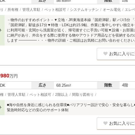
広さ
階数
2階
LDK
58.65m
2
り
所有権
管理人常駐
ペット相談可
システムキッチン
オール電化
エレ
－物件のおすすめポイント－▼立地・JR東海道本線「国府津駅」駅 バス5分 「小
「国府津駅」駅徒歩17分▼特徴・LDKは約15.9帖、作業に集中しやすい独立キ
ト
に利用可能・玄関から洗面室が近く、帰宅後すぐに手洗い可能▼設備・お部屋
に納戸があり、外出をする際に使用する物やアウトドア用品などを収納するのに
します ━━━━━・・・物件の詳細・ご相談はお気軽にお問い合わせください
お気に入りに
,980
万円
広さ
階数
4階
LDK
68.25m
2
権
管理人常駐
ペット相談可
2階以上
間取り図有り
■海や自然を身近に感じられる住環境■バリアフリー設計で安心・安全な暮らし
ト
緊急時対応などの安心のサポート体制
お気に入りに