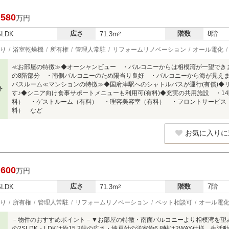
,580
万円
広さ
階数
8階
SLDK
71.3m
2
り
浴室乾燥機
所有権
管理人常駐
リフォームリノベーション
オール電化
≪お部屋の特徴≫◆オーシャンビュー ・バルコニーからは相模湾が一望できま
の8階部分 ・南側バルコニーのため陽当り良好 ・バルコニーから海が見えます
バスルーム≪マンションの特徴≫◆国府津駅へのシャトルバスが運行(有償)◆
ト
す♪◆シニア向け食事サポートメニューも利用可(有料)◆充実の共用施設 ・1
料） ・ゲストルーム（有料） ・理容美容室（有料） ・フロントサービス
料） など
お気に入りに
,600
万円
広さ
階数
7階
SLDK
71.3m
2
り
所有権
管理人常駐
リフォームリノベーション
ペット相談可
オール電
－物件のおすすめポイント－▼お部屋の特徴・南面バルコニーより相模湾を望み
の2SLDK・LDKは約15.3帖の広さ・納戸付の洋室約6.8帖は2WAY仕様、