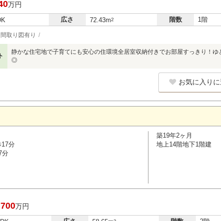
40
万円
広さ
階数
1階
DK
72.43m
2
間取り図有り
静かな住宅地で子育てにも安心の住環境全居室収納付きでお部屋すっきり！ゆ
ト
◎
お気に入りに
築19年2ヶ月
17分
地上14階地下1階建
7分
,700
万円