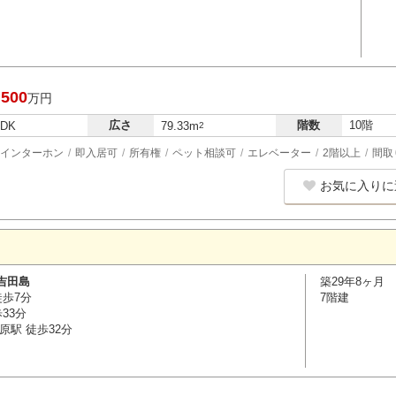
,500
万円
広さ
階数
10階
LDK
79.33m
2
インターホン
即入居可
所有権
ペット相談可
エレベーター
2階以上
間取
お気に入りに
吉田島
築29年8ヶ月
徒歩7分
7階建
33分
原駅 徒歩32分