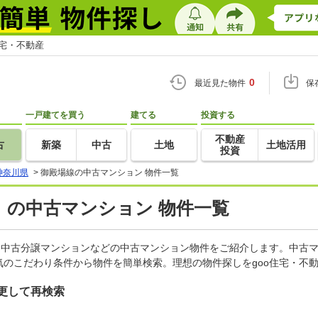
住宅・不動産
0
最近見た物件
保
一戸建てを買う
建てる
投資する
不動産
古
新築
中古
土地
土地活用
投資
神奈川県
>
御殿場線の中古マンション 物件一覧
）の中古マンション 物件一覧
、中古分譲マンションなどの中古マンション物件をご紹介します。中古マ
のこだわり条件から物件を簡単検索。理想の物件探しをgoo住宅・不
更して再検索