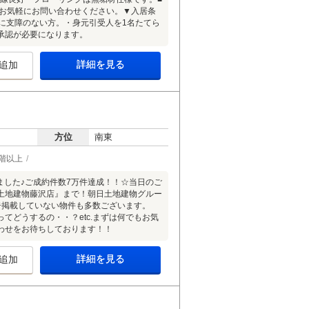
はお気軽にお問い合わせください。▼入居条
に支障のない方。・身元引受人を1名たてら
承認が必要になります。
詳細を見る
追加
方位
南東
2階以上
ができました♪ご成約件数7万件達成！！☆当日のご
土地建物藤沢店』まで！朝日土地建物グルー
告掲載していない物件も多数ございます。
てどうするの・・？etc.まずは何でもお気
わせをお待ちしております！！
詳細を見る
追加