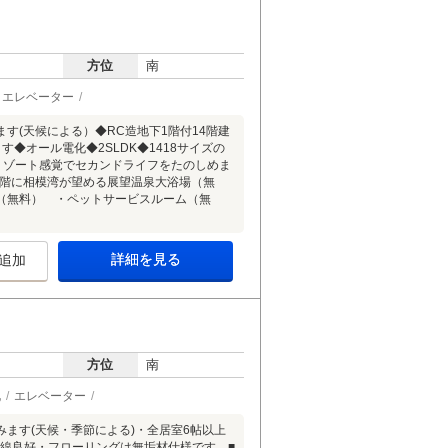
方位
南
エレベーター
す(天候による）◆RC造地下1階付14階建
◆オール電化◆2SLDK◆1418サイズの
リゾート感覚でセカンドライフをたのしめま
4階に相模湾が望める展望温泉大浴場（無
（無料） ・ペットサービスルーム（無
詳細を見る
追加
方位
南
化
エレベーター
ます(天候・季節による)・全居室6帖以上
生活動線良好・フローリングは無垢材仕様です。■