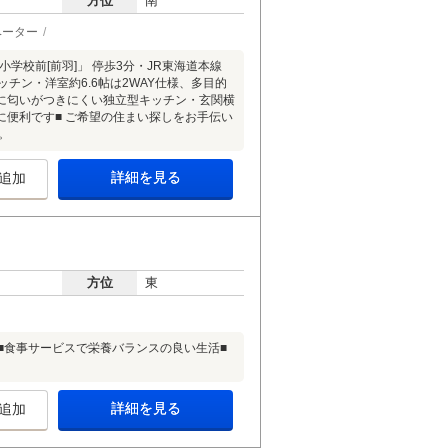
方位
南
ベーター
学校前[前羽]」 停歩3分・JR東海道本線
ッチン・洋室約6.6帖は2WAY仕様、多目的
に匂いがつきにくい独立型キッチン・玄関横
便利です■ ご希望の住まい探しをお手伝い
。
詳細を見る
追加
方位
東
■食事サービスで栄養バランスの良い生活■
詳細を見る
追加