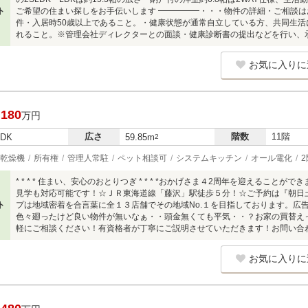
ト
ご希望の住まい探しをお手伝いします ━━━━━・・・物件の詳細・ご相談
件・入居時50歳以上であること。・健康状態が通常自立している方、共同生活
れること。※管理会社ディレクターとの面談・健康診断書の提出などを行い、
お気に入りに
,180
万円
広さ
階数
11階
LDK
59.85m
2
乾燥機
所有権
管理人常駐
ペット相談可
システムキッチン
オール電化
* * * * 住まい、安心のおとりつぎ * * * *おかげさま４2周年を迎えること
見学も対応可能です！☆ＪＲ東海道線「藤沢」駅徒歩５分！☆ご予約は『朝日
ト
プは地域密着を合言葉に全１３店舗でその地域No.１を目指しております。広
色々廻ったけど良い物件が無いなぁ・・頭金無くても平気・・？お家の買替えっ
軽にご相談ください！有資格者が丁寧にご説明させていただきます！お問い合
お気に入りに