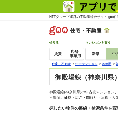
NTTグループ運営の不動産総合サイト goo
借りる
マンションを買う
店舗･
賃貸
新築
中
事業用
住宅・不動産
>
中古マンション
>
首都圏
>
御殿場線（神奈川県
御殿場線(神奈川県)の中古売マンション
不動産。価格・広さ・間取り・写真・人気
探したい物件の路線・検索条件を変