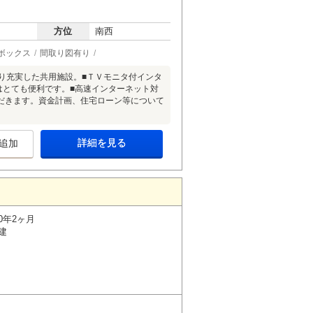
方位
南西
ボックス
間取り図有り
り充実した共用施設。■ＴＶモニタ付インタ
はとても便利です。■高速インターネット対
だきます。資金計画、住宅ローン等について
詳細を見る
追加
0年2ヶ月
建