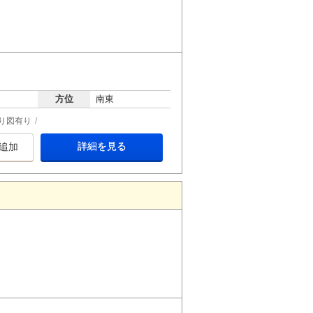
方位
南東
り図有り
詳細を見る
追加