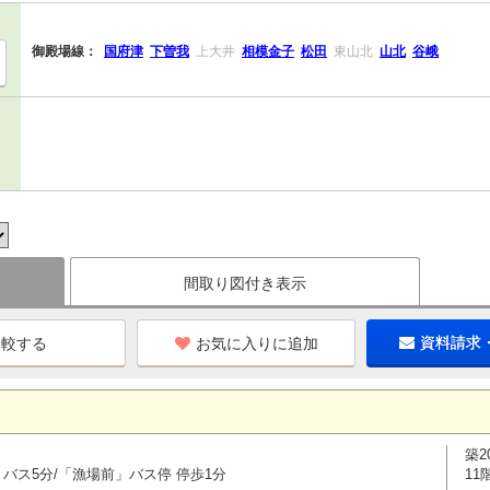
御殿場線：
国府津
下曽我
上大井
相模金子
松田
東山北
山北
谷峨
間取り図付き表示
お気に入りに追加
資料請求
築2
 バス5分/「漁場前」バス停 停歩1分
11