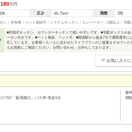
,180
万円
広さ
階数
2階
LDK
65.75m
2
ホン
所有権
ペット相談可
システムキッチン
エレベーター
2階以上
宅配
■対面式キッチン、カウンターキッチンで使いやすいです。■宅配ボックスがあ
ーホン付きです。■ペット相談、ペット可。■開成駅から徒歩7分で通勤通学に
ト
応しています。お客様一人一人に合わせたライフプランのご提案をさせていた
もお気軽にご相談ください。お問い合わせ、お待ちしております。
お気に入りに
築4
バス7分/「延清南口」バス停 停歩1分
4階