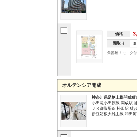
3
価格
間取り
3
角部屋
モニタ付
オルテンシア開成
神奈川県足柄上郡開成町
小田急小田原線 開成駅 
ＪＲ御殿場線 松田駅 徒歩
伊豆箱根大雄山線 和田河