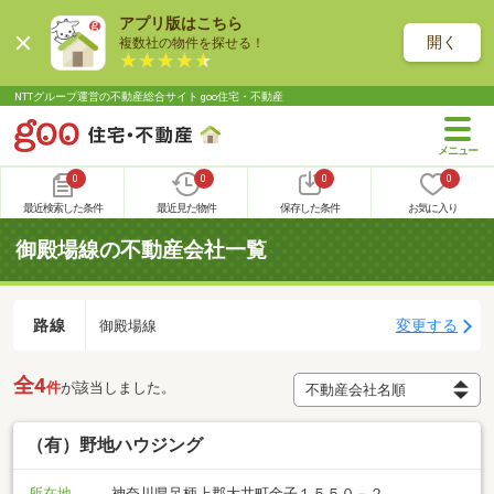
アプリ版はこちら
開く
複数社の物件を探せる！
NTTグループ運営の不動産総合サイト goo住宅・不動産
0
0
0
0
最近検索した条件
最近見た物件
保存した条件
お気に入り
御殿場線の不動産会社一覧
路線
変更する
御殿場線
全4
件
が該当しました。
（有）野地ハウジング
所在地
神奈川県足柄上郡大井町金子１５５０－２