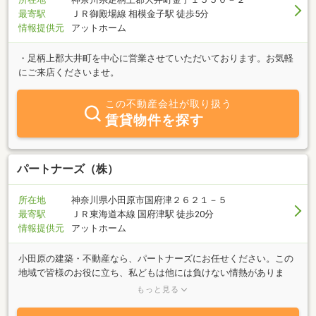
最寄駅
ＪＲ御殿場線 相模金子駅 徒歩5分
情報提供元
アットホーム
・足柄上郡大井町を中心に営業させていただいております。お気軽
にご来店くださいませ。
この不動産会社が取り扱う
賃貸物件を探す
パートナーズ（株）
所在地
神奈川県小田原市国府津２６２１－５
最寄駅
ＪＲ東海道本線 国府津駅 徒歩20分
情報提供元
アットホーム
小田原の建築・不動産なら、パートナーズにお任せください。この
地域で皆様のお役に立ち、私どもは他には負けない情熱がありま
す。物件をご覧になりたい場合は、0465-20-9880にお気軽にお問い
もっと見る
合わせください。いつでもご案内いたします。新築・リフォーム・
各種工事 お見積もり無料！まずはお気軽にご連絡下さい。