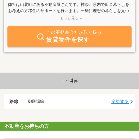
弊社は山北町にある不動産屋さんです。神奈川県内で田舎暮らしを
お考えの方移住のサポートを行います。一緒に理想の暮らしを見つ
けましょう！造園、リフォームも得意です！お気軽にご相談くださ
もっと見る
い。
この不動産会社が取り扱う
賃貸物件を探す
1～4
件
路線
変更する
御殿場線
不動産をお持ちの方