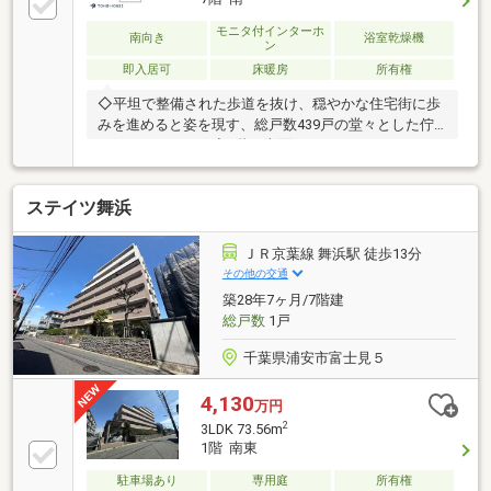
モニタ付インターホ
南向き
浴室乾燥機
ン
即入居可
床暖房
所有権
◇平坦で整備された歩道を抜け、穏やかな住宅街に歩
みを進めると姿を現す、総戸数439戸の堂々とした佇
まいのレジデンス◆7階の南面バルコニーからたっぷ
りと注ぎ込む陽光が20畳を超える広々としたリビング
の隅々にまで温もりを届けてくれます◇駅からの少し
ステイツ舞浜
の距離は街の喧騒から離れ、空の広がりや風の匂いを
感じながら自分のペースで歩くための穏やかな時間◆
徒歩6分圏内に大型ショッピングセンターやホームセ
ＪＲ京葉線 舞浜駅 徒歩13分
ンターが揃い、休日のまとめ買いからちょっとしたお
その他の交通
出かけまで、すべてが身近で完結する心地よさ
築28年7ヶ月/7階建
総戸数
1戸
千葉県浦安市富士見５
4,130
万円
2
3LDK 73.56m
1階 南東
駐車場あり
専用庭
所有権