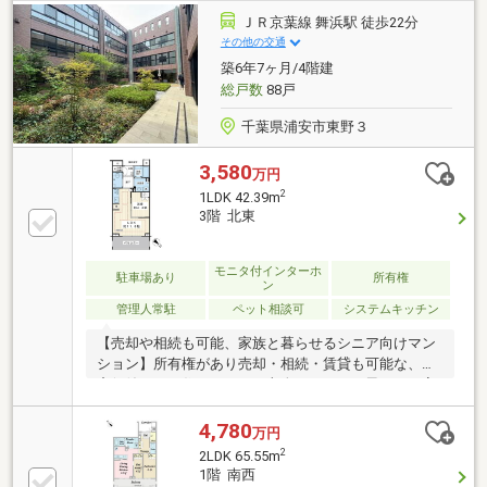
ＪＲ京葉線 舞浜駅 徒歩22分
その他の交通
築6年7ヶ月/4階建
総戸数
88戸
千葉県浦安市東野３
3,580
万円
2
1LDK 42.39m
3階 北東
モニタ付インターホ
駐車場あり
所有権
ン
管理人常駐
ペット相談可
システムキッチン
【売却や相続も可能、家族と暮らせるシニア向けマン
ション】所有権があり売却・相続・賃貸も可能な、資
産価値のある住まいです。老人ホームとは異なりご家
族との同居も選べます。２０２０年２月築。館内のレ
ストランや大浴場、プライベートスパ、オーディオル
4,780
万円
ームなど多彩な施設を利用できます。各階にゴミステ
2
2LDK 65.55m
ーションがあり日々のゴミ出しもスムーズです。生活
1階 南西