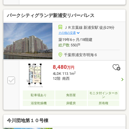
ポーチ付き●WICやSIC、床下収納など収納量の多さも
魅力。●ペット飼育の可能なマンションです。但し条
パークシティグランデ新浦安リバーパレス
件あり●ミニショップ・シアタールームなど充実の共
用施設ご質問・ご見学は、お気軽に下記担当までお声
がけください。
ＪＲ京葉線 新浦安駅 徒歩29分
その他の交通
築19年6ヶ月/18階建
総戸数
550戸
千葉県浦安市明海６
8,480
万円
2
4LDK 113.1m
12階 南西
モニタ付インターホ
駐車場あり
角部屋
ン
浴室乾燥機
床暖房
所有権
今川団地第１０号棟