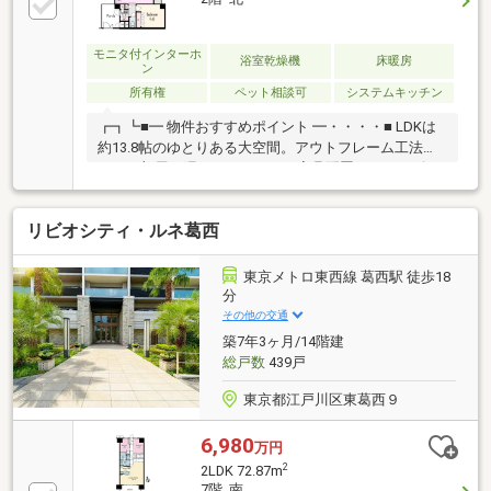
モニタ付インターホ
浴室乾燥機
床暖房
ン
所有権
ペット相談可
システムキッチン
┏┓┗■━ 物件おすすめポイント ━・・・・■ LDKは
約13.8帖のゆとりある大空間。アウトフレーム工法に
よりお部屋の隅までスッキリ、家具配置もスムーズで
す 。■専用ポーチ付き。玄関前のプライバシーを確保
し、ベビーカーなどの一時置きにも便利です 。■ 大型
リビオシティ・ルネ葛西
ウォークインクローゼット（約1.6帖）完備。衣類から
季節物までたっぷり収納可能です 。■ シューズクロー
ゼットやリネン庫など各所に機能的な収納スペースを
東京メトロ東西線 葛西駅 徒歩18
配置 ■ 対面式カウンターキッチンを採用。食器洗い乾
分
燥機付きで家事効率もアップします ■ 階下にお部屋が
その他の交通
ない独立性の高いポジション下層階への音漏れを気に
築7年3ヶ月/14階建
する必要がありません
総戸数
439戸
東京都江戸川区東葛西９
6,980
万円
2
2LDK 72.87m
7階 南