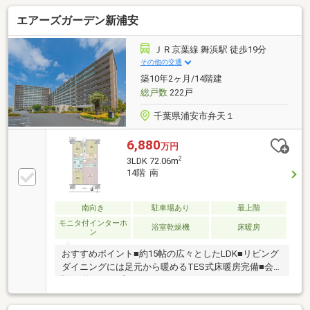
エアーズガーデン新浦安
ＪＲ京葉線 舞浜駅 徒歩19分
その他の交通
築10年2ヶ月/14階建
総戸数
222戸
千葉県浦安市弁天１
6,880
万円
2
3LDK 72.06m
14階 南
南向き
駐車場あり
最上階
モニタ付インターホ
浴室乾燥機
床暖房
ン
おすすめポイント■約15帖の広々としたLDK■リビング
ダイニングには足元から暖めるTES式床暖房完備■会
話が弾むオープンカウンターキッチン■ディスポーザ
ー、食洗器付き■1418サイズのゆとりある浴室■洋室
(1)にはファミリークローゼット付き■総戸数222戸の大