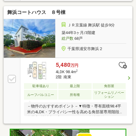
ペット貼替〇トイレ床CF貼替【平成28年11月】〇シス
テムキッチン交換〇洗面化粧台交換〇洗濯防水パン交
舞浜コートハウス ８号棟
換〇畳表替〇キッチン・洗面室クロス貼替〇キッチ
ン・洗面室床タイル交換〇玄関収納交換〇玄関タイル
交換【令和5年1月】〇給湯器交換
ＪＲ京葉線 舞浜駅 徒歩9分
築44年3ヶ月/3階建
総戸数
68戸
千葉県浦安市舞浜２
5,480
万円
2
4LDK 98.4m
2階 南東
駐車場あり
最上階
角部屋
リフォームリノベー
ルーフバルコニー
所有権
ション
－物件のおすすめポイント－▼特徴・専有面積98.4平
米の4LDK・プライバシー性を高める角部屋専用階段・
全居室6帖以上の広さ・キッチンは食洗機付・両面ル
ーフバルコニー仕様で陽当り・通風良好・足をのばし
てくつろげる和室有・ペット飼育可(細則有)▼室内リ
フォーム履歴【2021年6月】 ＜交換＞キッチン、給