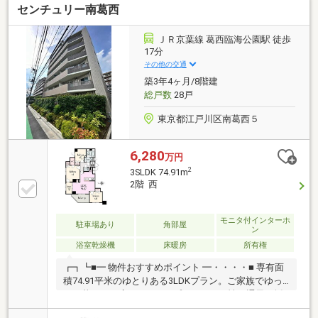
センチュリー南葛西
規模コミュニティ■敷地内平置駐車場空き有（1台目利
用者に使用優先権あり／月額500円）■24時間ゴミ出し
可能■新築時液状化対策「SAVEコンポーザー工法」に
ＪＲ京葉線 葛西臨海公園駅 徒歩
よる地盤改良を実施■ペット飼育可（細則有）■ゲスト
17分
ルーム、キッズルーム等共用施設が充実
その他の交通
築3年4ヶ月/8階建
総戸数
28戸
東京都江戸川区南葛西５
6,280
万円
2
3SLDK 74.91m
2階 西
モニタ付インターホ
駐車場あり
角部屋
ン
浴室乾燥機
床暖房
所有権
┏┓┗■━ 物件おすすめポイント ━・・・・■ 専有面
積74.91平米のゆとりある3LDKプラン。ご家族でゆっ
たり暮らせる広さです。■ プライバシー性と通風・採
光に優れた「角住戸」。角部屋ならではの快適な住空