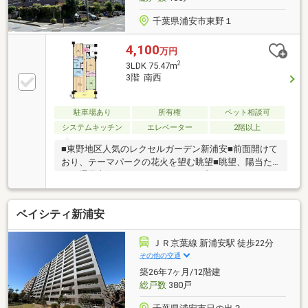
千葉県浦安市東野１
4,100
万円
2
3LDK 75.47m
3階 南西
駐車場あり
所有権
ペット相談可
システムキッチン
エレベーター
2階以上
■東野地区人気のレクセルガーデン新浦安■前面開けて
おり、テーマパークの花火を望む眺望■眺望、陽当た
り、通風良好■75.47㎡、3LDKタイプ■オートロック、
宅配ボックスあり■ペット飼育可（規約あり）レクセ
ルガーデン新浦安から南西向き3階のお部屋が売りに
ベイシティ新浦安
出ました。前面は低層住宅のため視界が開けており、
テーマパークの花火を望むことができます。お子さま
の通学やお買い物にも便利な立地です。是非ご覧にな
ＪＲ京葉線 新浦安駅 徒歩22分
ってご検討ください。
その他の交通
築26年7ヶ月/12階建
総戸数
380戸