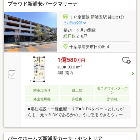
プラウド新浦安パークマリーナ
を意識したデザインのシステムキッチン付きで作業能
率が上がります☆追焚機能浴室は利便性が高いので、
あって損はありません(#^^#)
ＪＲ京葉線 新浦安駅 徒歩21分
その他の交通
築2年1ヶ月/4階建
総戸数
218戸
千葉県浦安市日の出４
1億580
万円
2
3LDK 80.01m
4階 南西
モニタ付インターホ
駐車場あり
最上階
ン
浴室乾燥機
床暖房
所有権
■電柱埋設・一種低層エリア■3LDKをベースとしなが
らも、元々2LDKであるかのように使用できるウォール
ドア採用。ウォールドアを格納すれば、約22.4帖の
LDKとしてもお使いいただけます。■機械式駐車場は、
高さ1 750mm、幅1 950ｍｍ。ご見学、ご質問、詳細
パークホームズ新浦安カーサ・セントリア
は、担当の木村までお気軽にお問合せください。