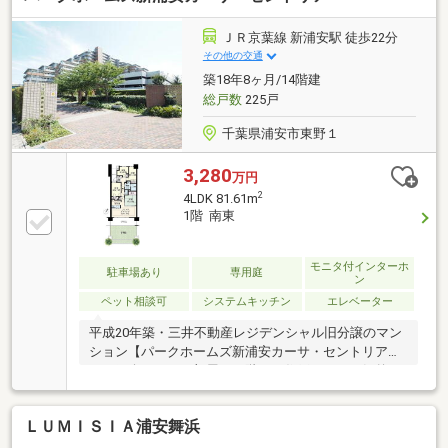
ＪＲ京葉線 新浦安駅 徒歩22分
その他の交通
築18年8ヶ月/14階建
総戸数
225戸
千葉県浦安市東野１
3,280
万円
2
4LDK 81.61m
1階 南東
モニタ付インターホ
駐車場あり
専用庭
ン
ペット相談可
システムキッチン
エレベーター
平成20年築・三井不動産レジデンシャル旧分譲のマン
ション【パークホームズ新浦安カーサ・セントリア】
のご紹介です。お部屋は、階下に住戸がなく、気兼ね
の要らない専用庭付き1階部分。ペットと共にお庭で
遊ぶこともできます。4LDK・81.61㎡、南東向き・陽
ＬＵＭＩＳＩＡ浦安舞浜
当たり良好。ご質問やご見学の際は、担当までお気軽
にお問い合わせください。