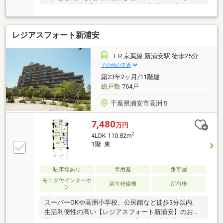
ガーデン新浦安】のご紹介です。お部屋は令和5年7月
に内装リフォームを実施しています。南西・北東向き
の両面バルコニーの為、陽当たり・通風良好。全居室
レジアスフォート新浦安
6帖以上＋WICや納戸等の収納量豊富です。ご見学やご
質問の際は、担当までお気軽にお問い合わせくださ
い。
ＪＲ京葉線 新浦安駅 徒歩25分
その他の交通
築23年2ヶ月/11階建
総戸数
764戸
千葉県浦安市高洲５
7,480
万円
2
4LDK 110.82m
1階 東
駐車場あり
専用庭
角部屋
モニタ付インターホ
浴室乾燥機
所有権
ン
スーパーOKや高洲小学校、公民館など徒歩3分以内、
生活利便性の高い【レジアスフォート新浦安】のお部
屋が出ました。●プライベート感の高い角部屋＋専用