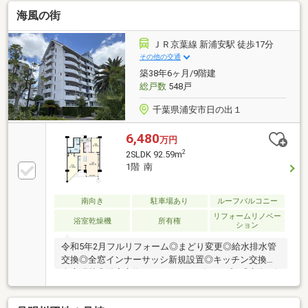
海風の街
ＪＲ京葉線 新浦安駅 徒歩17分
その他の交通
築38年6ヶ月/9階建
総戸数
548戸
千葉県浦安市日の出１
6,480
万円
2
2SLDK 92.59m
1階 南
南向き
駐車場あり
ルーフバルコニー
リフォームリノベー
浴室乾燥機
所有権
ション
令和5年2月フルリフォーム◎まどり変更◎給水排水管
交換◎全窓インナーサッシ新規設置◎キッチン交換◎
全床張替◎浴室交換（1418へサイズアップ）◎新規ダ
ウンライト、間接照明設置（調光機能一部あり）◎造
作飾棚設置◎食器洗浄機（Miele)設置◎IHコンロ設置