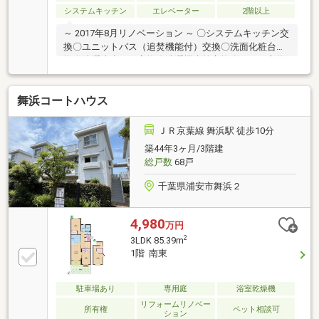
システムキッチン
エレベーター
2階以上
～ 2017年8月リノベーション ～ 〇システムキッチン交
換〇ユニットバス（追焚機能付）交換〇洗面化粧台交
換〇洗濯防水パン交換〇洗濯機水栓交換〇トイレ交換
〇トイレ・洗面室床CF貼替〇全室 壁・天井クロス貼替
〇建具交換〇巾木交換〇全室 フローリング貼替〇クロ
舞浜コートハウス
ーゼット造作〇玄関フロアタイル貼替〇分電盤交換〇
インターホン交換〇給水・給湯管交換 他
ＪＲ京葉線 舞浜駅 徒歩10分
築44年3ヶ月/3階建
総戸数
68戸
千葉県浦安市舞浜２
4,980
万円
2
3LDK 85.39m
1階 南東
駐車場あり
専用庭
浴室乾燥機
リフォームリノベー
所有権
ペット相談可
ション