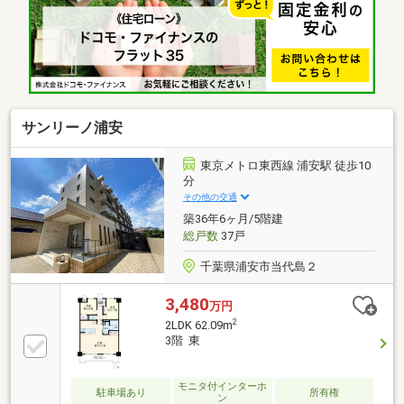
湯器、洗面化粧台、トイレ ＜その他＞室内給排水管
更新 等【2015年11月】 ＜交換＞UB、浴室▼周辺環
境・舞浜第一児童公園 徒歩1分(約50m)■ ご希望の住ま
い探しをお手伝いします ━━━━━・・・物件の詳
細・ご相談はお気軽にお問い合わせください。
サンリーノ浦安
東京メトロ東西線 浦安駅 徒歩10
分
その他の交通
築36年6ヶ月/5階建
総戸数
37戸
千葉県浦安市当代島２
3,480
万円
2
2LDK 62.09m
3階 東
モニタ付インターホ
駐車場あり
所有権
ン