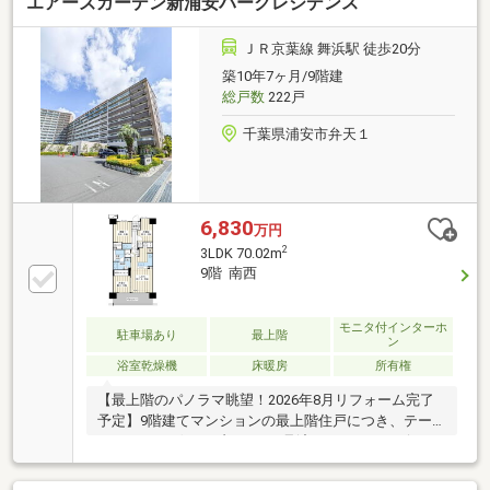
エアーズガーデン新浦安パークレジデンス
接出入り可能です。2008年に窓サッシをカバー工法で
ペアガラスへ交換し、2023年6月には給湯器も交換済
みです。見明川小学校へ徒歩6分（約450m）、見明川
ＪＲ京葉線 舞浜駅 徒歩20分
中学校へ徒歩5分（約340m）とお子様の通学も安心の
築10年7ヶ月/9階建
距離感です。※契約不適合責任免責・設備保証免責・
総戸数
222戸
ペット飼育制限あり
千葉県浦安市弁天１
6,830
万円
2
3LDK 70.02m
9階 南西
モニタ付インターホ
駐車場あり
最上階
ン
浴室乾燥機
床暖房
所有権
【最上階のパノラマ眺望！2026年8月リフォーム完了
予定】9階建てマンションの最上階住戸につき、テー
マパークやゲートブリッジを見渡せるパノラマビュー
が魅力です。2016年2月築、専有面積70.02㎡の3LDK。
2026年8月にクロス貼替やフローリング上貼り、給湯