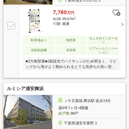
千葉県浦安市日の出３
7,780
万円
2
3LDK 99.67m
11階 南東
モニタ付インターホ
駐車場あり
角部屋
ン
リフォームリノベー
浴室乾燥機
所有権
ション
■3方角部屋■2面採光でハイサッシのため明るく、リビ
ングから海がよく眺められるとても気持ちの良い室内
です。■プライバシー性の高い両面バルコニー■ウォー
クインクローゼット2ヶ所、シューズインクローゼッ
ト、他にも収納多数。■室内角の梁が無くレイアウト
ルミシア浦安舞浜
しやすいアウトフレーム・逆梁工法■鹿島建設 施工の
制震構造マンションフルリフォーム物件ですので、そ
のままお住まいいただけます。リフォーム中でもご見
ＪＲ京葉線 舞浜駅 徒歩24分
学可能です。資料もご用意できます。ご見学やご質問
築6年7ヶ月/4階建
など、お気軽にお問合せください。
総戸数
88戸
千葉県浦安市東野３