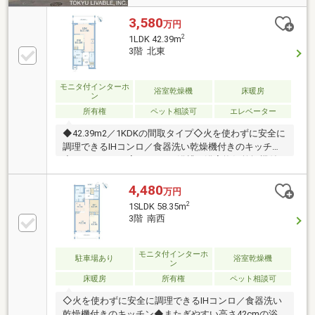
3,580
万円
2
1LDK 42.39m
3階 北東
モニタ付インターホ
浴室乾燥機
床暖房
ン
所有権
ペット相談可
エレベーター
◆42.39m2／1KDKの間取タイプ◇火を使わずに安全に
調理できるIHコンロ／食器洗い乾燥機付きのキッチン
◆またぎやすい高さ42cmの浴槽／浴室換気乾燥機付
き◇ホース引出式水栓付の洗面化粧台◆お掃除のしや
すいフチなしトイレ◇玄関、トイレ内、浴室には利用
4,480
万円
しやすい手すりを設置◆車イスにも対応可能な廊下幅
2
1SLDK 58.35m
1000mm以上◇玄関ドア・バスルームドアは開閉しや
3階 南西
すい引き戸仕様◆高い断熱性と省エネ性を発揮する複
層ガラス採用◆ペット可（規約による制限有り）◇万
一の際に備え、リビングダイニング・トイレ・浴室に
モニタ付インターホ
駐車場あり
浴室乾燥機
ン
押しボタン型の緊急コールシステム
床暖房
所有権
ペット相談可
◇火を使わずに安全に調理できるIHコンロ／食器洗い
乾燥機付きのキッチン◆またぎやすい高さ42cmの浴