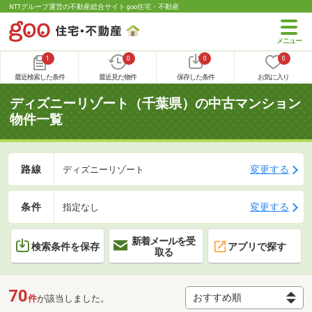
NTTグループ運営の不動産総合サイト goo住宅・不動産
1
0
0
0
最近検索した条件
最近見た物件
保存した条件
お気に入り
ディズニーリゾート（千葉県）の中古マンション
物件一覧
路線
変更する
ディズニーリゾート
条件
変更する
指定なし
新着メールを受
検索条件を保存
アプリで探す
取る
70
件
が該当しました。