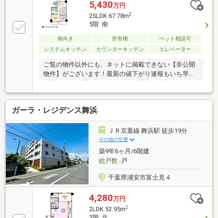
間を享受できます。■ LDKは約14.4帖の大空間。リビ
5,430
万円
ングとダイニングのメリハリをつけやすい整形なレイ
2
2SLDK 67.78m
アウトです。■ 約2.5帖のサービスルーム完備。リモー
5階 南
トワーク空間や書斎、大型納戸としてマルチに活躍し
ます。■ 主寝室（洋室1）は広々約7.1帖！大型のウォ
南向き
所有権
ペット相談可
ークインクローゼットも備えています。■ 各居室にク
システムキッチン
カウンターキッチン
エレベーター
ローゼットを配置し、廊下やリビングにも物入を設け
ご覧の物件以外にも、ネットに掲載できない【非公開
た豊富な収納設計。
物件】がございます！最新の値下がり速報もいち早く
お届けし、無理のないマイホーム購入を全力でサポー
トいたします！
ガーラ・レジデンス舞浜
ＪＲ京葉線 舞浜駅 徒歩19分
その他の交通
築9年6ヶ月/6階建
総戸数
-戸
千葉県浦安市富士見４
4,280
万円
2
2LDK 52.95m
2階 北