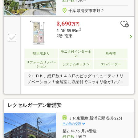
総戸数
139戸
千葉県浦安市東野２
3,690
万円
2
2LDK 58.89m
2階 南東
モニタ付インターホ
駐車場あり
所有権
ン
リフォームリノベー
システムキッチン
エレベーター
ション
２ＬＤＫ。総戸数１４３戸のビッグコミュニティ！リ
ノベーション！全居室に収納付でスッキリ物が片づけ
られ、お部屋もきれいに！買物に便利な徒歩１０分圏
内に充実施設。暮らしやすい環境！オートロック、宅
配ボックス、食洗器など設備付きで快適な生活！
レクセルガーデン新浦安
ＪＲ京葉線 新浦安駅 徒歩22分
その他の交通
築21年7ヶ月/4階建
総戸数
185戸