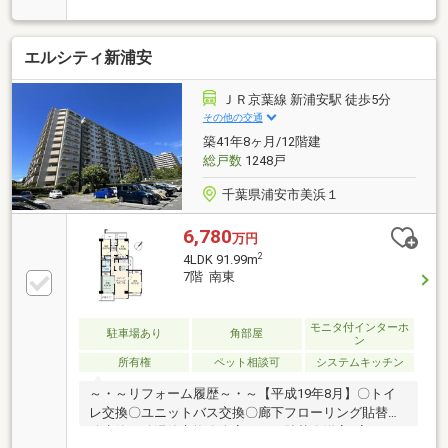
イオンスタイルなどに隣接した利便性が高いマンショ
ンながら、桜がきれいな入船公園に面し、敷地内は緑
豊かで四季折々の花が楽しめる環境です。子育て環境
エルシティ新浦安
は、道路を挟んでこども園・小中学校に隣接し、敷地
内は歩車分離され、遊歩道や共用の遊び場があり、あ
んしんして子育てできる環境が整っています。
ＪＲ京葉線 新浦安駅 徒歩5分
その他の交通
築41年8ヶ月/12階建
総戸数
1248戸
千葉県浦安市美浜１
6,780
万円
2
4LDK 91.99m
7階 南東
モニタ付インターホ
駐車場あり
角部屋
ン
所有権
ペット相談可
システムキッチン
～・～リフォーム履歴～・～【平成19年8月】〇トイ
レ交換〇ユニットバス交換〇廊下フローリング貼替〇
給水管・給湯管交換〇全室クロス貼替〇洋室3室カー