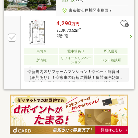
東京都江戸川区南葛西７
4,290
万円
2
3LDK 70.52m
2階 南
南向き
駐車場あり
即入居可
リフォームリノベー
所有権
ペット相談可
ション
◎新規内装リフォームマンション！◎ペット飼育可
（細則あり）！◎家事の時短に貢献！食器洗浄乾燥機
完備！◎各居室に収納完備！豊富な収納が魅力！◎ご
家族の様子を見ながら料理ができる対面式カウンター
キッチン！【リフォーム内容】・システムキッチン交
換・ユニットバス交換・洗面化粧台交換・トイレ交
換・専有部内配管更新・床材、クロス全室、建具交
換・ハウスクリーニングなど