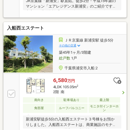
JR京葉線「新浦安」駅直結。徒歩2分・平成15年築の
マンション「エアレジデンス新浦安」のご紹介です。
充実した共用施設「エアーズカフェ、エアーズスタジ
オなど」、ホテルを彷彿させるコンシェルジュや迎賓
用の車寄せ等が充実。ペットと共に過ごすこともでき
入船西エステート
ます。ご質問やご見学の際は、担当までお気軽にお問
い合わせ下さい。
ＪＲ京葉線 新浦安駅 徒歩5分
その他の交通
築45年1ヶ月/3階建
総戸数
1戸
千葉県浦安市入船２
6,580
万円
2
4LDK 105.05m
2階 南
南向き
駐車場あり
最上階
モニタ付インターホ
角部屋
ルーフバルコニー
ン
新浦安駅徒歩5分の入船西エステート３号棟をお預か
りしました。入船西エステートは、商業施設のモナや