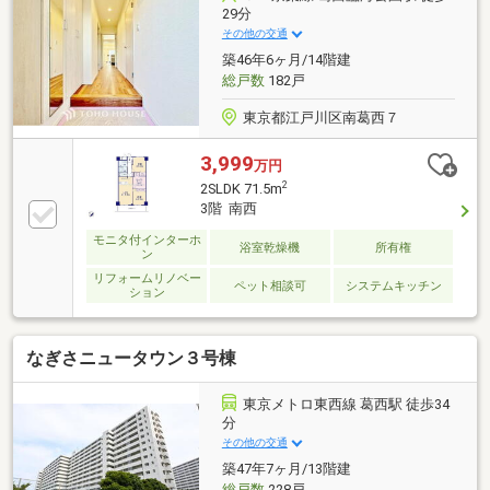
浴室乾燥機つき、湿気を排しカビ防止に大活躍。冬季
29分
のヒートショック緩和に
その他の交通
築46年6ヶ月/14階建
総戸数
182戸
東京都江戸川区南葛西７
3,999
万円
2
2SLDK 71.5m
3階 南西
モニタ付インターホ
浴室乾燥機
所有権
ン
リフォームリノベー
ペット相談可
システムキッチン
ション
なぎさニュータウン３号棟
東京メトロ東西線 葛西駅 徒歩34
分
その他の交通
築47年7ヶ月/13階建
総戸数
228戸