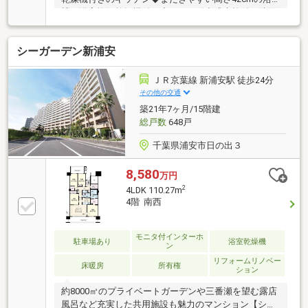
槽／浴室換気乾燥機付き◇ホース引出式水栓付の洗面
化粧台◆お掃除のしやすいフチなしトイレ◇玄関、ト
イレ内、浴室には利用しやすい手すりを設置◆車イス
シーガーデン新浦安
にも対応可能な廊下幅1 000mm以上◇玄関ドア・バス
ルームドアは開閉しやすい引き戸仕様◆高い断熱性と
省エネ性を発揮する複層ガラス採用◇ペット可（規約
ＪＲ京葉線 新浦安駅 徒歩24分
による制限有り）◆万一の際に備え、リビングダイニ
その他の交通
ング・トイレ・浴室に押しボタン型の緊急コールシス
築21年7ヶ月/15階建
テム、室内どこでも利用可能なワイヤレス型の緊急コ
総戸数
648戸
ール採用
千葉県浦安市日の出３
8,580
万円
2
4LDK 110.27m
4階 南西
モニタ付インターホ
駐車場あり
浴室乾燥機
ン
リフォームリノベー
床暖房
所有権
ション
約8000㎡のプライベートガーデンや三番瀬を望む露店
風呂など充実した共用施設も魅力のマンション【シー