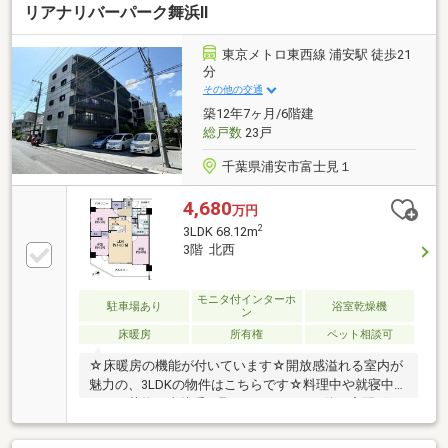
リアナリバーパーク舞浜Ⅱ
器リモコン交換などの内装リフォームを実施予定で
す。室内には食洗機やディスポーザー、浴室暖房換気
乾燥機が揃い、ウォークインクローゼットなど収納も
東京メトロ東西線 浦安駅 徒歩21
充実。キッズルームやスカイテラスなど多彩な共用施
分
設も魅力。オートロック・宅配ボックスを備え、ペッ
その他の交通
ト飼育も可能です（規約有）。
築12年7ヶ月/6階建
総戸数
23戸
千葉県浦安市富士見１
4,680
万円
2
3LDK 68.12m
3階 北西
モニタ付インターホ
駐車場あり
浴室乾燥機
ン
床暖房
所有権
ペット相談可
☆床暖房の機能が付いています☆開放感溢れる室内が
魅力の、3LDKの物件はこちらです☆料理中や就寝中の
ように荷物を直接受け取れないときは、後で宅配ボッ
クスから受け取ることができます☆TVインターホン付
きなので、部屋から訪問者の顔を確認できます☆動線