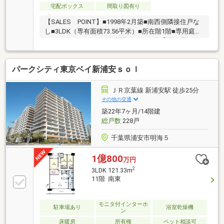
宅配ボックス
間取り図有り
【SALES POINT】■1998年2月築■南西側隣接住戸な
し■3LDK（専有面積73.56平米）■所在階1階■専用庭あ
り■エントランスから東京駅まで約35分【周辺環
境】・浦安市立舞浜小学校（徒歩約4分）・浦安市立
堀江中学校（徒歩約15分）・吹上幼稚園（徒歩約6
パークシティ東京ベイ新浦安ｓｏｌ
分）・アスク舞浜保育園（徒歩約4分）・舞浜公園
（徒歩約5分）・ローソン舞浜店（徒歩約8分）・ドラ
ッグセイムス舞浜店（徒歩約5分）・アクロスプラザ
ＪＲ京葉線 新浦安駅 徒歩25分
浦安東野店（徒歩約14分）・ヤオコー浦安東野店（徒
その他の交通
歩約15分）・浦安中央病院（徒歩約15分）・浦安内科
築22年7ヶ月/14階建
消化器クリニック（徒歩約13分）
総戸数
228戸
千葉県浦安市明海５
1億800
万円
2
3LDK 121.33m
11階 南東
モニタ付インターホ
駐車場あり
浴室乾燥機
ン
床暖房
所有権
ペット相談可