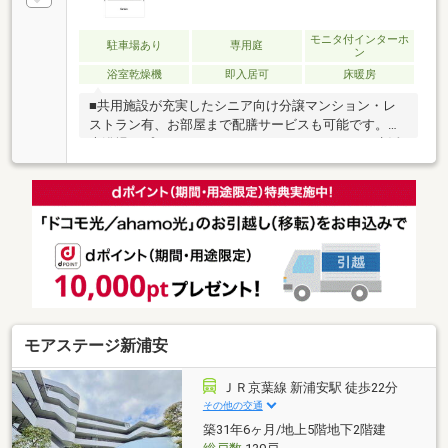
支援サービスによる緊急対応や生活相談のほか、提携
機関による医療・介護支援も利用できます（有料
有）。室内には計４箇所の緊急コールシステム、生活
モニタ付インターホ
駐車場あり
専用庭
ン
見守りセンサー、玄関引き戸、浴室手すりを配し安全
浴室乾燥機
即入居可
床暖房
面に配慮。新浦安駅・浦安駅への専用巡回シャトルバ
スが運行しています。
■共用施設が充実したシニア向け分譲マンション・レ
ストラン有、お部屋まで配膳サービスも可能です。・
大浴場・プライベートスパ・オーディオルーム・生活
支援サービス（緊急対応サービス、生活相談、助言サ
ービス等）・提携期間による医療介護サービス■２４
時間ゴミ捨て可能■セコム対応で安心の生活■バリアフ
リー設計（玄関を広く折畳ベンチ付き、玄関扉や室内
扉は全て引き戸）■緊急コールシステム■浦安中央病院
まで徒歩１分（約50m）■新浦安駅、浦安駅まで居住
者専用のシャトルバス有（無料）■ホテルライクな内
廊下設計■玄関には折畳ベンチ付き■玄関、浴室、トイ
レには手すり付き
モアステージ新浦安
ＪＲ京葉線 新浦安駅 徒歩22分
その他の交通
築31年6ヶ月/地上5階地下2階建