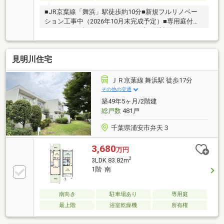
■JR京葉線「舞浜」駅徒歩約10分■新規フルリノベー
ション工事中（2026年10月末完成予定）■専用庭付き
の1～2階メゾネット、3LDKタイプ■L型対面キッチン■
ペット飼育可（規約あり）～◆新規リノベーション工
事中（2026年10月末完成予定）◆～〇キッチン交換
見明川住宅
（L型対面カウンターキッチン）〇浴室交換〇洗面化
粧台交換〇トイレ交換〇フローリング貼り替え〇全室
クロス貼り替え〇建具交換〇給湯器交換〇スイッチ・
ＪＲ京葉線 舞浜駅 徒歩17分
コンセント交換〇給水管・給湯管更新〇エアコン1台
その他の交通
設置〇ハウスクリーニング …等
築49年5ヶ月/2階建
総戸数
481戸
千葉県浦安市弁天３
3,680
万円
2
3LDK 83.82m
1階 南
南向き
駐車場あり
専用庭
最上階
浴室乾燥機
所有権