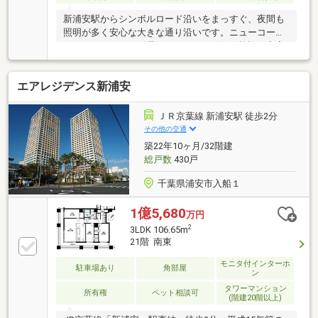
新浦安駅からシンボルロード沿いをまっすぐ、夜間も
照明が多く安心な大きな通り沿いです。ニューコース
トやベルク、ケーズ電気などショッピング施設も充実
しており生活利便性の高い好立地です。お部屋は、前
面棟無し、南東向きの11階オーシャンビュー開放的な
エアレジデンス新浦安
約27.3帖のリビングダイニングを始め、各居室にウォ
ークインクローゼット有り。ビューバスタイプの浴室
などが特徴的です。ペットと共に過ごすこともできま
ＪＲ京葉線 新浦安駅 徒歩2分
す。この機会に一度ご見学いかがでしょうか。ご内
その他の交通
見・ご質問は、お気軽に担当までお問い合わせくださ
築22年10ヶ月/32階建
い。
総戸数
430戸
千葉県浦安市入船１
1億5,680
万円
2
3LDK 106.65m
21階 南東
モニタ付インターホ
駐車場あり
角部屋
ン
タワーマンション
所有権
ペット相談可
(階建20階以上)