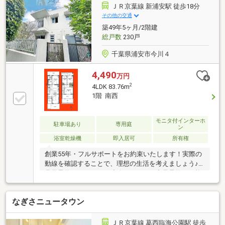
ＪＲ京葉線 新浦安駅 徒歩18分
その他の交通
築49年5ヶ月/2階建
総戸数
230戸
千葉県浦安市今川４
4,490
万円
2
4LDK 83.76m
1階 南西
モニタ付インターホ
駐車場あり
専用庭
ン
浴室乾燥機
即入居可
所有権
創業55年・フルサポートをお約束いたします！実際の
動線を確認することで、理想の生活を考えましょう♪
見学予約ボタンより、連絡不要ですぐ内見予約が可能
です・物件おすすめポイント・□大画面ＴＶも余裕、
インテリアプランが考えやすいワイドなリビング■お
なぎさニュータウン
子様のお留守番にも安心、訪問者を確認できるＴＶモ
ニタ・インタホン付き□全居室収納付きで「自分の物
は自分でしまう」が自然に身に付く間取り■浴室には
ＪＲ京葉線 葛西臨海公園駅 徒歩