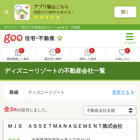
アプリ版はこちら
開く
複数社の物件を探せる！
NTTグループ運営の不動産総合サイト goo住宅・不動産
0
0
0
0
最近検索した条件
最近見た物件
保存した条件
お気に入り
ディズニーリゾートの不動産会社一覧
路線
変更する
ディズニーリゾート
全3
件
が該当しました。
ＭＪＳ ＡＳＳＥＴＭＡＮＡＧＥＭＥＮＴ株式会社
所在地
千葉県浦安市富士見３丁目13-25