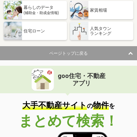
暮らしのデータ
家賃相場
(補助金・助成金情報)
人気タウン
住宅ローン
ランキング
ページトップに戻る
goo住宅・不動産
アプリ
大手不動産サイト
物件
の
を
まとめて検索！