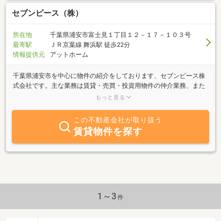
セブンピース（株）
所在地
千葉県浦安市富士見１丁目１２－１７－１０３号
最寄駅
ＪＲ京葉線 舞浜駅 徒歩22分
情報提供元
アットホーム
千葉県浦安市を中心に物件の紹介をしております、セブンピース株
式会社です。主な業務は賃貸・売買・投資用物件の仲介業務、また
地元のオーナー様よりご信頼を頂き、賃貸住宅の管理をしておりま
もっと見る
す。お客様とは物件探しの時だけではなく、入居後や購入後もしっ
かりとサポートさせて頂き、安心と信頼をモットーにお客様第一で
この不動産会社が取り扱う
営業しております。浦安エリア及び周辺エリアでは物件数も豊富で
賃貸物件を探す
す、ペット可や短期賃貸、新築・築浅など、人気物件も多数あり、
お客様のライフスタイルにあわせたお部屋をご提案させて頂きま
す。浦安及び周辺環境等に詳しいアドバイザーがご案内致しますの
でお気軽にお問合せ下さい。またインターネットに掲載される以前
の情報も随時ご紹介しておりますので是非一度ご来店ください。
1～3
件