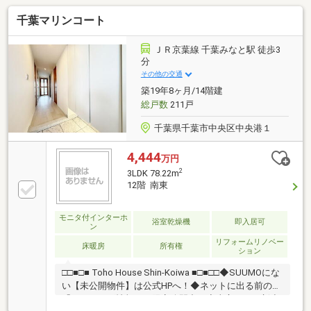
千葉マリンコート
ＪＲ京葉線 千葉みなと駅 徒歩3
分
その他の交通
築19年8ヶ月/14階建
総戸数
211戸
千葉県千葉市中央区中央港１
4,444
万円
2
3LDK 78.22m
12階 南東
モニタ付インターホ
浴室乾燥機
即入居可
ン
リフォームリノベー
床暖房
所有権
ション
□□■□■ Toho House Shin-Koiwa ■□■□□◆SUUMOにな
い【未公開物件】は公式HPへ！◆ネットに出る前の
「フライング情報」を限定公開中！◆東宝ハウス新小