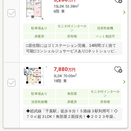
万円
を設置・フィットネスルーム等の共用施設有・コンシ
2
1SLDK 53.38m
ェルジュサービス有・ペット飼育可能(細則有)▼設
6階 東
備・床暖房・食洗機／ディスポーザー・1620サイズの
浴室・2ボウルの洗面台・エコジョーズ■ ご希望の住ま
い探しをお手伝いします ━━━━━・・・物件の詳
モニタ付インターホ
駐車場あり
浴室乾燥機
ン
細・ご相談はお気軽にお問い合わせください。
床暖房
所有権
ペット相談可
□居住階にはゴミステーション完備、24時間ゴミ捨て
可能□コンシェルジュサービスあり□ネットショッピン
グに便利な宅配ボックス□ホテルライクな内廊下設計□
パーティルーム・キッズルーム・フィットネスルーム
等の充実した共用施設□1階部分には24時間営業のスー
7,880
万円
パー、2階には100円ショップ
2
3LDK 70.05m
18階 東
モニタ付インターホ
駐車場あり
角部屋
ン
浴室乾燥機
床暖房
所有権
◆総武線「千葉駅」徒歩９分！５路線３駅利用可！◇
７０㎡超３LDK！角部屋２面採光！◆２０２３年築３
１階建マンション！設備保証付！◇住宅性能評価（設
計・建設）・劣化対策等級3