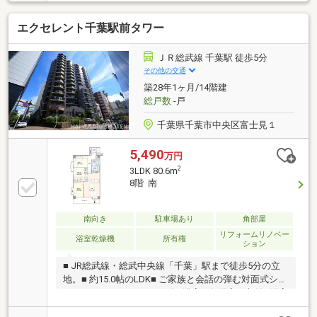
岩が選ばれる3つの理由◆①【業界最低水準の提携住
宅ローン】優遇金利＆各種手数料0円！独自審査でロ
エクセレント千葉駅前タワー
ーンに強い！②【未来カレンダー】専用ソフトで将来
の資金計画を無料シミュレーション。③【ご購入後の
生涯サポート】売って終わりではなく、お引渡し後も
ＪＲ総武線 千葉駅 徒歩5分
一生涯お守りします。◆HPにて【写真付きお客様の
その他の交通
声】1400件以上公開中！◆お問合せは【資料請求】又
築28年1ヶ月/14階建
は【 0120-104-581 】まで！
総戸数
-戸
千葉県千葉市中央区富士見１
5,490
万円
2
3LDK 80.6m
8階 南
南向き
駐車場あり
角部屋
リフォームリノベー
浴室乾燥機
所有権
ション
■ JR総武線・総武中央線「千葉」駅まで徒歩5分の立
地。■ 約15.0帖のLDK■ ご家族と会話の弾む対面式シス
テムキッチン■ 1418サイズの浴室■ 各洋室に収納■洋室
（３）のウォールドア（可動式の建具）を開ければ、