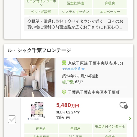
モニタ付インターホ
浴室乾燥機
床暖房
ン
ペット相談可
システムキッチン
エレベーター
◇眺望・風通し良好！◇ベイタウンが近く、日々のお
買い物に便利◇前面道路が広くお子さまにも安心◇小
中学校まで徒歩7分【周辺環境】・リンコスベイタウ
ン店/徒歩約12分/約950ｍ・デイリーヤマザキ美浜プロ
ムナード店/徒歩約7分/約540ｍ・くすりの福太郎幕張
ル・シック千葉フロンテージ
ベイタウン店/徒歩約3分/約230ｍ・幕張ベイタウン郵
便局/徒歩約10分/約750ｍ・こざくら第二幼稚園/徒歩
約17分/約1300ｍ・ChaChaChildrenMakuhari/徒歩約5
京成千原線 千葉中央駅 徒歩3分
分/約390ｍ・打瀬1丁目公園/徒歩約5分/約390ｍ・美浜
その他の交通
打瀬小学校/徒歩約6分/約450ｍ・打瀬中学校/徒歩約7
築24年2ヶ月/14階建
分/約550ｍ
総戸数
62戸
千葉県千葉市中央区本千葉町
5,480
万円
2
3LDK 82.24m
13階 南
モニタ付インターホ
南向き
角部屋
ン