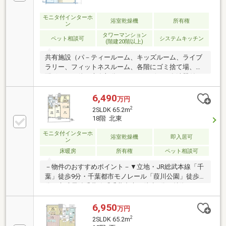
高める共用施設あり
モニタ付インターホ
浴室乾燥機
所有権
ン
タワーマンション
ペット相談可
システムキッチン
(階建20階以上)
共有施設（パ－ティールーム、キッズルーム、ライブ
ラリー、フィットネスルーム、各階にゴミ捨て場、宅
配ボックス他）専有部分ディスポーザー・食洗器付き
キッチン、リビング床暖房有、浴室換気乾燥暖房機付
き、三面鏡洗面台、手洗い場付トイレ周辺環境〇セブ
6,490
万円
ン-イレブン 千葉中央公園店・・・マンション内1F〇
2
2SLDK 65.2m
西友 千葉中央店・・・マンション内1F〇Seria 西友千
18階 北東
葉中央店・・・マンション内2F〇千葉セントラルパー
モニタ付インターホ
ククリニック・・・マンション内2F〇みどりクリニッ
浴室乾燥機
即入居可
ン
ク 千葉中央・・マンション内3F〇院内小学校・・・徒
床暖房
所有権
ペット相談可
歩約13分（約1000m）〇椿森中学校・・・徒歩約20分
（約1600m）
－物件のおすすめポイント－▼立地・JR総武本線「千
葉」徒歩9分・千葉都市モノレール「葭川公園」徒歩2
分・京成電鉄千葉線「千葉中央」徒歩5分▼特徴・
2023年11月築・ディスポーザー付の対面式キッチン・
約4.6帖のサービススペース有・SIC等、室内随所に収
6,950
万円
納を設置・ペット飼育可(規約有)▼設備・床暖房
2
2SLDK 65.2m
(LD)・浴室乾燥機・オートロック▼周辺環境・西友千