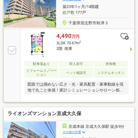
築23年1ヶ月/14階建
総戸数
177戸
千葉県習志野市秋津３
4,490
万円
2
3LDK 70.67m
2階 南東
駐車場あり
即入居可
所有権
リフォームリノベー
ペット相談可
システムキッチン
ション
図面では掴めない広さ・光・家具配置・家事動線を現
地で丸ごと体感！家計シミュレーションやローン相談
もその場でOK。赤い見学予約ボタンよりスムーズに来
場予約～♪◆＊◇ 物件のおすすめポイント ◇＊
◆◇JR京葉線「新習志野」駅 徒歩8分♪◆「秋津小
ライオンズマンション京成大久保
学校」徒歩8分「第七中学校」徒歩7分◎◎頭金0円全
額ローン可能です！！ ※詳しくは担当者までお尋ね
ください。◆千葉の家探し！いい物件を賢く探すコ
京成本線 京成大久保駅 徒歩9分
ツ。いい物件を賢く探すポイント。幸せなお住まいと
その他の交通
の出会いのお手伝いを致します◆◆キッズスペースや