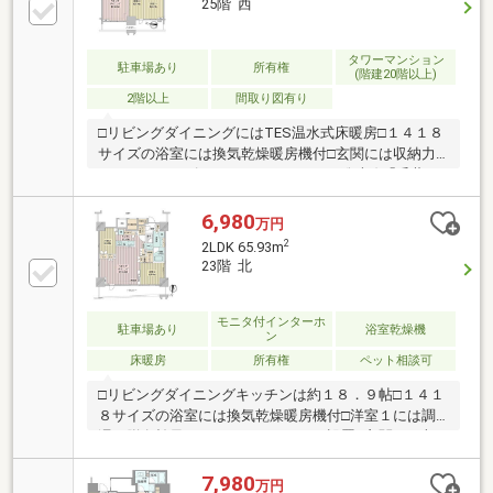
25階 西
葉中央店 徒歩1分(約10m)・セブンイレブン千葉中央公
園店 徒歩1分(約40m)■ ご希望の住まい探しをお手伝い
します ━━━━━・・・物件の詳細・ご相談はお気軽
タワーマンション
駐車場あり
所有権
(階建20階以上)
にお問い合わせください。
2階以上
間取り図有り
□リビングダイニングにはTES温水式床暖房□１４１８
サイズの浴室には換気乾燥暖房機付□玄関には収納力
のあるシューズインクローゼット□JR総武線「千葉」
駅徒歩９分□ハンドレスキー、顔認証解錠採用□ホテル
ライクな内廊下設計□各階ゴミステーション完備で２
6,980
万円
４時間ゴミ捨て可能（細則有）□不在時に便利な宅配
2
2LDK 65.93m
ボックス□コンシェルジュサービス有□ライブラリーコ
23階 北
ーナー・パーティルーム・キッズルーム・フィットネ
スルーム等の充実した共用施設□１階部分に２４時間
営業のスーパー（西友千葉中央店）があり毎日の買い
モニタ付インターホ
駐車場あり
浴室乾燥機
ン
物に便利です
床暖房
所有権
ペット相談可
□リビングダイニングキッチンは約１８．９帖□１４１
８サイズの浴室には換気乾燥暖房機付□洋室１には調
湿・脱臭効果のあるエコカラットを設置□玄関には収
納力のあるシューズインクローゼット□ハンドレスキ
ー、顔認証解錠採用□ホテルライクな内廊下設計□各階
7,980
万円