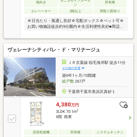
モニタ付インターホ
南向き
所有権
ン
エレベーター
2階以上
間取り図有り
☆日当たり・風通し良好☆宅配ボックス☆ペット可☆
お買い物施設徒歩約9分圏内☆生活利便性良好■周辺環
境■デイリーヤマザキ 本千葉店／徒歩約7分／約500ｍ
リブレ京成 ミナーレ本千葉店／徒歩約9分／約650ｍ本
千葉 エンゼルホーム保育園／徒歩約5分／約350ｍ千葉
ヴェレーナシティパレ・ド・マリナージュ
市立寒川小学校／徒歩約7分／約550ｍ千葉市立末広中
学校／徒歩約13分／約1000ｍ■交通■外房線/内房線
「本千葉」駅 徒歩約8分千葉都市モノレール「県庁
ＪＲ京葉線 稲毛海岸駅 徒歩11分
前」駅 徒歩約10分小湊鐵道バス「港町」停 徒歩約
その他の交通
2分■ご内覧・ご来店 ご希望のお客様へ■ご来店・ご
築6年1ヶ月/10階建
案内可能です！ご希望のお日にちをお気軽にご連絡下
総戸数
267戸
さい
千葉県千葉市美浜区真砂１
4,380
万円
2
3LDK 70.1m
6階 南東
浴室乾燥機
所有権
システムキッチン