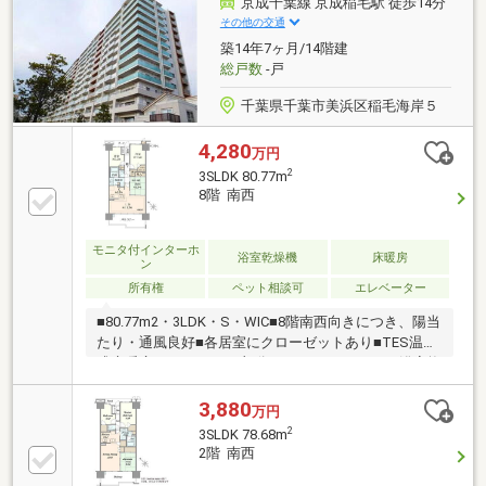
京成千葉線 京成稲毛駅 徒歩14分
な立地◇◆新規内装リフォーム物件（2026年4月中旬
その他の交通
完了）◇◆全室クロス張り替え、フローリング張り、
築14年7ヶ月/14階建
給湯器、キッチン・洗面・浴室・トイレ新規交換・美
総戸数
-戸
装、間取り変更
千葉県千葉市美浜区稲毛海岸５
4,280
万円
2
3SLDK 80.77m
8階 南西
モニタ付インターホ
浴室乾燥機
床暖房
ン
所有権
ペット相談可
エレベーター
■80.77m2・3LDK・S・WIC■8階南西向きにつき、陽当
たり・通風良好■各居室にクローゼットあり■TES温水
式床暖房システム（LD部分）■フルオートバス■浴室換
気暖房乾燥機■24時間ゴミステーション■宅配ロッカー
■暮らしやすさをかなえる、機能的な設備・仕様 美
3,880
万円
しさと共に家事のしやすさにも配慮されています！■
2
3SLDK 78.68m
オートロックシステム等 安心して暮らせるセキュリ
2階 南西
ティーが導入されています■永く快適な暮らしを支え