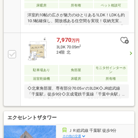
アップ、水栓や浴室照明も上位仕様。リビングにはエ
床暖房
所有権
ペット相談可
コカラット、アクセントクロスを施工しております。
洋室約10帖の広さが魅力のゆとりある1LDK！LDKも約
10.5帖確保し、開放感ある住空間を実現！収納充実で
生活動線も良好、床暖房付きのリビングで快適にお過
ごしいただけます！朝日が差し込む東向きで、明るさ
と清潔感のある室内が魅力です！
7,970
万円
2
3LDK 70.05m
24階 北
モニタ付インターホ
駐車場あり
角部屋
ン
浴室乾燥機
床暖房
所有権
◇北東角部屋、専有部分70.05㎡の3LDK◇JR総武線
「千葉駅」徒歩9分◇京成電鉄千葉線「千葉中央駅」
徒歩5分◇千葉都市モノレール線「葭川公園駅」徒歩2
分◇ペット飼育可能（但し、管理規約による制限あ
り）～充実した設備・仕様～◎LDに床暖房 ◎ディス
エクセレントザタワー
ポーザー ◎食器洗浄乾燥機◎浄水器一体型水栓 ◎
浴室暖房乾燥機 ◎オートバス◎車寄せ ◎24時間セ
キュリティ ◎宅配ボックス ◎24時間ゴミ出し可
ＪＲ総武線 千葉駅 徒歩9分
その他の交通