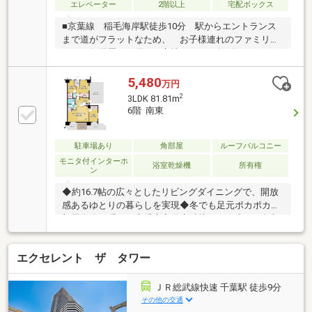
エレベーター
2階以上
宅配ボックス
■京葉線 稲毛海岸駅徒歩10分 駅からエントランス
まで道がフラットなため、 お子様連れのファミリー
からご年配層にも優しい立地です。■総戸数：267戸■6
階南東向き■管理は安心の管理会社に全部委託 ●委託
先：大和地所コミュニティライフ株式会社 ●管理形
5,480
万円
態：日勤管理■専有面積：70.10m2【3LDK】■人気の対
2
3LDK 81.81m
面式キッチン■豊富な収納 約1.8帖のビッグウォーク
6階 南東
インクローゼット、 約1.3帖のウォークインクローゼ
ットと収納豊富です。■アウトフレーム設計
駐車場あり
角部屋
ルーフバルコニー
モニタ付インターホ
浴室乾燥機
所有権
ン
◆約16.7帖の広々としたリビングダイニングで、開放
感あるゆとりの暮らしを実現◆冬でも足元ポカポカ、
部屋全体を暖める床暖房完備◆隣接住戸が少ない角部
屋で静かに暮らせる快適な空間です！◆リビングを見
渡せる対面式キッチンや便利な食洗器付きで、家事や
エクセレント ザ タワー
家族との会話も快適◆開放的なオープンエアスペース
や広々ルーフバルコニーで外の空気も楽しめます！◆
大切なペットと一緒に暮らせる快適な住まいです（細
ＪＲ総武線快速 千葉駅 徒歩9分
則有り）◆総戸数267戸の大規模マンションで管理体
その他の交通
制が安心◆外出中でも安心して荷物を受け取れる宅配