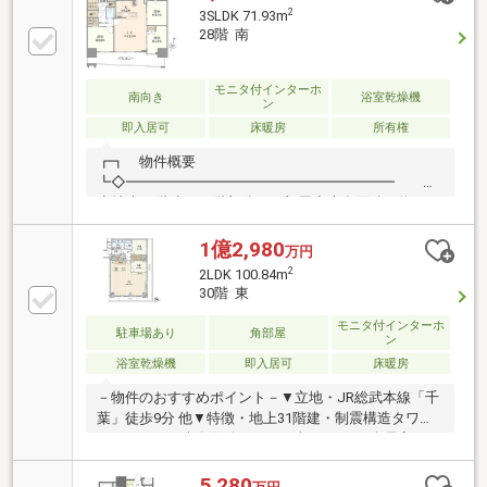
ゴミステーション完備で２４時間ゴミ捨て可能（細則
2
3SLDK 71.93m
有）□不在時に便利な宅配ボックス□コンシェルジュサ
28階 南
ービス有□ライブラリーコーナー・パーティルーム・
キッズルーム・フィットネスルーム等の充実した共用
施設□１階部分に２４時間営業のスーパー（西友千葉
モニタ付インターホ
南向き
浴室乾燥機
ン
中央店）があり毎日の買い物に便利です
即入居可
床暖房
所有権
┏┓ 物件概要
┗◇━━━━━━━━━━━━━━━━━━━
◆地上31階建て28階部分のお部屋◆専有面積 約
71.93m2◆バルコニー面積 約13.48m2・南向き◆約
14.5帖のLDK 開放感あふれる寛ぎスペースです◆使
1億2,980
万円
い勝手の良いキッチン 対面キッチンはお料理しなが
2
2LDK 100.84m
ら会話も楽しめます♪◆豊富な収納スペース 全居室
30階 東
に収納あり◆大切なペットと暮らせるお部屋です（細
則あり）◆ゲストルームやキッズルームなど共用施設
モニタ付インターホ
駐車場あり
角部屋
ン
充実！
浴室乾燥機
即入居可
床暖房
－物件のおすすめポイント－▼立地・JR総武本線「千
葉」徒歩9分 他▼特徴・地上31階建・制震構造タワー
マンション・専有面積100.84平米の2LDK・全居室がバ
ルコニーに面する間取り・リビングの天井高は約
2.8m・会話が弾む対面式キッチン・WIC・SIC等の収納
5,280