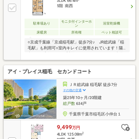
3LDK 66.4m
す。◇2020年に建てられた安心感に、細やかなリノベ
5階 南西
ーションの手が加えられた室内。システムキッチンや
美しいフローリングなど、暮らす人の動線と心地よさ
を考え抜いた空間が広がります。◆リビングに立つ
モニタ付インターホ
駐車場あり
浴室乾燥機
ン
と、対面式キッチンの奥から差し込むやわらかな朝陽
床暖房
所有権
ペット相談可
が、家族の食卓を温かく包み込みます。
○京成千葉線「京成稲毛駅」徒歩7分♪ JR総武線「稲
毛駅」も利用可○室内キレイに使用されています！陽
当たりも良好です！○対面カウンターキッチン・造付
カップボード有り〉○ペット飼育可（合計2匹まで〉
○WIC×FUTONクローク×クローゼットと収納力豊富
アイ・プレイス稲毛 セカンドコート
ＪＲ総武線 稲毛駅 徒歩7分
その他の交通
築25年10ヶ月/20階建
総戸数
634戸
千葉県千葉市稲毛区小仲台１
9,499
万円
2
4LDK 125.08m