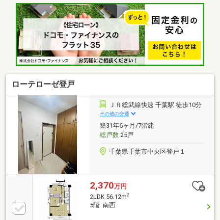
ローテローゼ登戸
ＪＲ総武線快速 千葉駅 徒歩10分
その他の交通
築31年6ヶ月/7階建
総戸数
25戸
千葉県千葉市中央区登戸１
2,370
万円
2
2LDK 56.12m
5階 南西