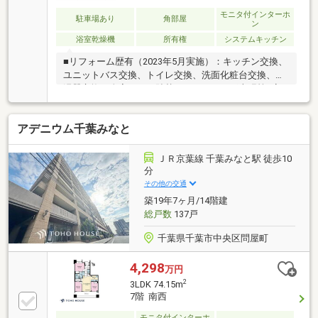
モニタ付インターホ
駐車場あり
角部屋
ン
浴室乾燥機
所有権
システムキッチン
■リフォーム歴有（2023年5月実施）：キッチン交換、
ユニットバス交換、トイレ交換、洗面化粧台交換、給
湯器交換、全室クロス貼替、フローリング上張等■安
心のオートロック、モニター付きインターホン■設備
充実（浴室乾燥機、ウォッシュレット付きトイレ等）
アデニウム千葉みなと
■室内丁寧にご使用です。
ＪＲ京葉線 千葉みなと駅 徒歩10
分
その他の交通
築19年7ヶ月/14階建
総戸数
137戸
千葉県千葉市中央区問屋町
4,298
万円
2
3LDK 74.15m
7階 南西
モニタ付インターホ