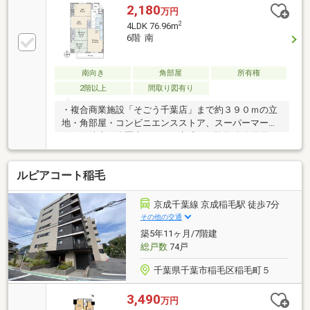
2,180
万円
2
4LDK 76.96m
6階 南
南向き
角部屋
所有権
2階以上
間取り図有り
・複合商業施設「そごう千葉店」まで約３９０ｍの立
地・角部屋・コンビニエンスストア、スーパーマーケ
ットが徒歩５分圏内・ＪＲや京成など複数路線使用可
能・「ペリエ千葉（千葉駅直結）」「そごう千葉店」
等、多様な商業施設が集まる「千葉」駅周辺が生活圏
ルピアコート稲毛
内・南向きバルコニーに面したダイニングキッチン・
２面採光の和室（約６畳）
京成千葉線 京成稲毛駅 徒歩7分
その他の交通
築5年11ヶ月/7階建
総戸数
74戸
千葉県千葉市稲毛区稲毛町５
3,490
万円