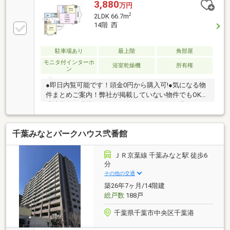
約２１帖の広々空間となります■ 2026年6月 新規リノ
3,880
万円
ベーション完了済・ システムキッチン（浄水器付
2
2LDK 66.7m
き）・ ユニットバス(追い焚き・浴室換気乾燥機付
14階 西
き)・ 洗面化粧台（収納付き三面鏡）・ トイレ（温水
洗浄便座付き）・ クロス、フローリング、フロアタイ
ル・ 建具、収納造作、ウォールドア設置・ 照明、防水
駐車場あり
最上階
角部屋
パン、エアコン1台設置・ ハウスクリーニング
モニタ付インターホ
浴室乾燥機
所有権
ン
●即日内覧可能です！頭金0円から購入可!●気になる物
件まとめご案内！弊社が掲載していない物件でもOK♪●
現地集合、現地解散 ちょっとだけサクッと見たい！
大歓迎です♪
千葉みなとパークハウス弐番館
ＪＲ京葉線 千葉みなと駅 徒歩6
分
その他の交通
築26年7ヶ月/14階建
総戸数
188戸
千葉県千葉市中央区千葉港