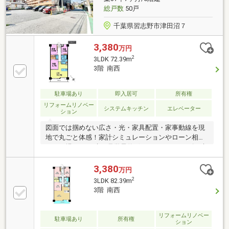
ブエントランス有り◎24時間セキュリティ ◎宅配
総戸数
50戸
ボックス ◎24時間ゴミ出し可
千葉県習志野市津田沼７
3,380
万円
2
3LDK 72.39m
3階 南西
駐車場あり
即入居可
所有権
リフォームリノベー
システムキッチン
エレベーター
ション
図面では掴めない広さ・光・家具配置・家事動線を現
地で丸ごと体感！家計シミュレーションやローン相談
もその場でOK。赤い見学予約ボタンよりスムーズに来
場予約～♪◆＊◇ 物件のおすすめポイント ◇＊
◆◇「津田沼小学校」徒歩約2分でお子様の通学に安
3,380
万円
心◎◆京成電鉄本線「京成津田沼」駅 徒歩7分！◎
2
3LDK 82.39m
頭金0円全額ローン可能！ ※詳しくは担当者までお尋
3階 南西
ねください。◆千葉の家探し！いい物件を賢く探すコ
ツ。いい物件を賢く探すポイント。幸せなお住まいと
の出会いのお手伝いを致します◆◆キッズスペースや
リフォームリノベー
駐車場あり
所有権
ション
オムツ替えのスペースもご用意しておりますので、お