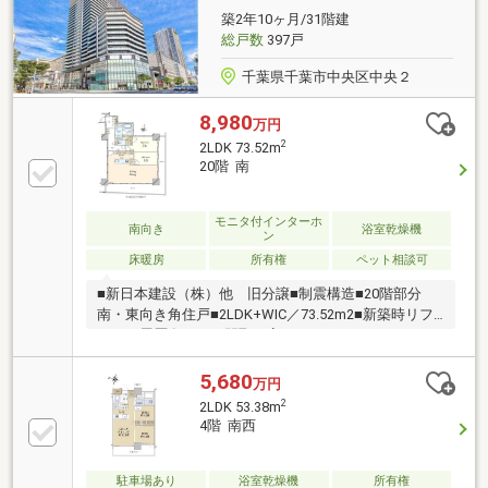
築2年10ヶ月/31階建
総戸数
397戸
千葉県千葉市中央区中央２
8,980
万円
2
2LDK 73.52m
20階 南
モニタ付インターホ
南向き
浴室乾燥機
ン
床暖房
所有権
ペット相談可
■新日本建設（株）他 旧分譲■制震構造■20階部分
南・東向き角住戸■2LDK+WIC／73.52m2■新築時リフ
ォーム履歴有り ・間取り変更（3LDK→2LDK） ・
LDK部分 ブラインドカーテン 設置 ・カップボー
ド 増設 ・キッチン天板御影
5,680
万円
石 変更 ・キッチンアクセントパネル 変
2
2LDK 53.38m
更 ・キッチンタッチレス水栓 変更■LD部分最高
4階 南西
天井高約2，650mm■全居室バルコニー向き■全居室収
納付き■千葉都市モノレール「葭川公園」駅 徒歩2
分
駐車場あり
浴室乾燥機
所有権