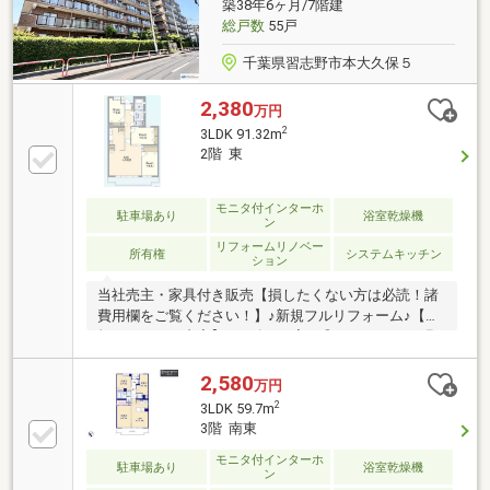
築38年6ヶ月/7階建
オムツ替えのスペースもご用意しておりますので、お
総戸数
55戸
子様連れのご家族もお気軽にお越しください◆
千葉県習志野市本大久保５
2,380
万円
2
3LDK 91.32m
2階 東
モニタ付インターホ
駐車場あり
浴室乾燥機
ン
リフォームリノベー
所有権
システムキッチン
ション
当社売主・家具付き販売【損したくない方は必読！諸
費用欄をご覧ください！】♪新規フルリフォーム♪【新
規リフォーム内容】2026年2月完工◎フローリング張
替◎建具全室新規交換◎クロス貼替◎システムキッチ
ン新規交換◎ユニットバス新規交換◎トイレ新規交換
2,580
万円
◎洗面化粧台新規交換◎給湯器新規交換◎洗濯機パン
2
3LDK 59.7m
新規交換◎ダウンライト新規取付◎玄関人感センサー
3階 南東
新規取付
モニタ付インターホ
駐車場あり
浴室乾燥機
ン