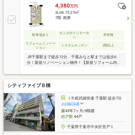
4,380
万円
2
3LDK 75.27m
7階 南東
モニタ付インターホ
駐車場あり
所有権
ン
リフォームリノベー
システムキッチン
2階以上
ション
JR千葉駅まで徒歩12分、千葉みなと駅までは徒歩6
分！新規リノベーション物件！【新規リフォーム内
容】フローリング新規張替・クロス新規張替・建具新
規交換・給湯器新規交換・システムキッチン新規交換
（浄水器・食器洗乾燥機付）・ユニットバス新規交換
シティファイブＢ棟
（浴室換気乾燥機付）・独立洗面台新規交換・トイレ
新規交換・完工後クリーニング・引渡前鍵交換 他
(2026年7月上旬完成予定)
ＪＲ総武線快速 千葉駅 徒歩7分
その他の交通
築43年7ヶ月/9階建
総戸数
44戸
千葉県千葉市中央区登戸１