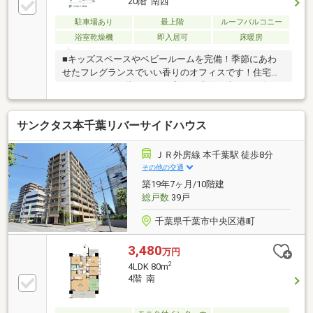
20階 南西
駐車場あり
最上階
ルーフバルコニー
浴室乾燥機
即入居可
床暖房
■キッズスペースやベビールームを完備！季節にあわ
せたフレグランスでいい香りのオフィスです！住宅ロ
ーンのことや、街のこと、市況の先行き含めてお伝え
させていただきます！！■独自のFP相談【未来カレン
ダー】住宅購入の資金計画は未来を見据えて立てなけ
サンクタス本千葉リバーサイドハウス
ればいけません。漠然とした不安や悩みを『見える
化』して幸せな未来へのスタートを切りましょう。■
業界初の無料アフターサポート【TOHO HOUSE
ＪＲ外房線 本千葉駅 徒歩8分
CLUB】『住まい』のご購入はゴールではなくスタート
その他の交通
です。お客様の『住まい』と『暮らし』の安心と安全
築19年7ヶ月/10階建
を守るサービスを全て無料で提供しています。詳細は
総戸数
39戸
お気軽にお問合せ下さい！
千葉県千葉市中央区港町
3,480
万円
2
4LDK 80m
4階 南