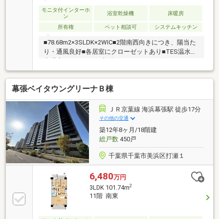
る野村不動産の「製・販・管」一貫体制
モニタ付インターホ
浴室乾燥機
床暖房
ン
所有権
ペット相談可
システムキッチン
■78.68m2×3SLDK×2WIC■2階南西向きにつき、陽当た
り・通風良好■各居室にクローゼットあり■TES温水式
床暖房システム（LD部分）■ディスポーザー■フルオー
トバス■浴室換気暖房乾燥機■24時間ゴミステーション
■全居室に複層ガラス物件に関するご質問・ご内覧の
幕張ベイタウングリーナＢ棟
ご予約・資料請求・お問い合わせ等お気軽にお問い合
わせくださいませ。■フリーコール：0120-952-884
ＪＲ京葉線 海浜幕張駅 徒歩17分
その他の交通
築12年8ヶ月/18階建
総戸数
450戸
千葉県千葉市美浜区打瀬１
6,480
万円
2
3LDK 101.74m
11階 南東