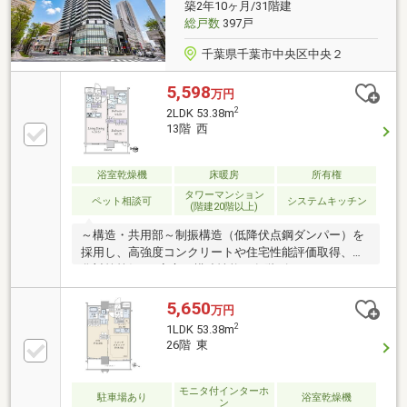
築2年10ヶ月/31階建
ボックス完備◆周辺環境良好で暮らしやすく、共用施
総戸数
397戸
設も充実した快適な住まい＜担当 蓙谷＞
千葉県千葉市中央区中央２
5,598
万円
2
2LDK 53.38m
13階 西
浴室乾燥機
床暖房
所有権
タワーマンション
ペット相談可
システムキッチン
(階建20階以上)
～構造・共用部～制振構造（低降伏点鋼ダンパー）を
採用し、高強度コンクリートや住宅性能評価取得、劣
化対策等級3と安心の構造性能。各階ゴミステーショ
ン、顔認証オートロックを含むトリプルセキュリテ
ィ、フィットネスルームなど共用設備も充実。～専有
5,650
万円
部分・仕様～ガスコンロ未使用（食洗機・ディスポー
2
1LDK 53.38m
ザー付）、TES温水式床暖房、浴室暖房乾燥機付の低
26階 東
床ユニットバスを採用。玄関・トイレ・洗面床はタイ
ルへ変更し、タンクレストイレ（自動開閉機能付）を
採用。キッチン・洗面はフィオレストーンへグレード
モニタ付インターホ
駐車場あり
浴室乾燥機
ン