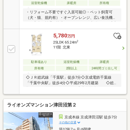
浴室乾燥機
床暖房
所有権
・リフォーム不要ですぐ入居可能◎・ペット飼育可
（犬・猫、規約有）・オーブンレンジ、広い食洗機付
き・家事や料理を快適にサポート・LD部分にTES式床
暖房を設置・SIC、WICなど豊富な収納・宅配ボックス
やパーティルームなど共用設備も充実～不動産に関す
5,780
万円
る様々な悩みに【専門コンシェルジュ】がお応えしま
2
2SLDK 65.24m
す～弊社はいわゆる「不動産営業」ではありません。
11階 北東
買って終わりではない、お客様目線のお付き合いを追
求します物件詳細を知りたい方は下記よりお問合せく
ださい予約お問合せ専用ダイヤル【0120-963-221】
駐車場あり
浴室乾燥機
床暖房
所有権
2階以上
24時間ゴミ出し可
◇ＪＲ総武線「千葉駅」徒歩7分◇京成電鉄千葉線
「千葉中央駅」徒歩4分◇平成29年2月建築 ◇総戸
数152戸のビッグコミュニティ◇専有面積：65.24
㎡ ◇間取り：２ＳＬＤＫ◆ウォークインクロー
ゼット、造付食器棚、床下収納等、収納豊富◆ペット
ライオンズマンション津田沼第２
飼育可能（但し、管理規約による制限あり）～充実し
た設備・仕様～◎ＬＤに床暖房 ◎ディスポーザ
ー ◎食器洗浄乾燥機 ◎浄水器一体型水栓 ◎
京成本線 京成津田沼駅 徒歩7分
浴室暖房乾燥機 ◎オートバス ◎ミストサウナ
その他の交通
◎車寄せのあるメインエントランス ◎西側にもサ
築37年7ヶ月/6階建