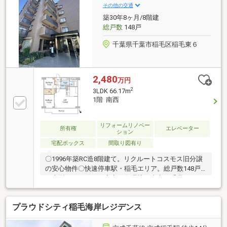
その他の交通
築30年8ヶ月/8階建
総戸数
148戸
千葉県千葉市稲毛区稲毛東６
2,480
万円
2
3LDK 66.17m
1階 南西
リフォームリノベー
所有権
エレベーター
ション
宅配ボックス
間取り図有り
〇1996年築RC造8階建て。リクルートコスモス旧分譲
の安心物件〇快速停車駅・稲毛エリア。総戸数148戸
の大型マンション、安心の住環境。東京・千葉へのア
クセス良好〇稲毛の落ち着いた住宅街。公園も多く、
子育てファミリーに適した環境〇稲毛区の人気エリ
プラウドシティ稲毛海岸レジデンス
ア。教育施設充実、通学にも安心な環境〇海浜エリア
近接。自然も都市も楽しめる稲毛の暮らし〇「稲毛
駅」前には24時間スーパーあり。共働き世帯にも便利