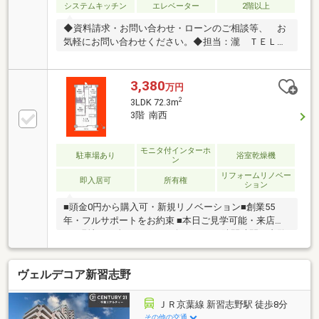
システムキッチン
エレベーター
2階以上
子様連れのご家族もお気軽にお越しください◆
◆資料請求・お問い合わせ・ローンのご相談等、 お
気軽にお問い合わせください。◆担当：瀧 ＴＥＬ：
０９０－４６０４－５８３１
3,380
万円
2
3LDK 72.3m
3階 南西
モニタ付インターホ
駐車場あり
浴室乾燥機
ン
リフォームリノベー
即入居可
所有権
ション
■頭金0円から購入可・新規リノベーション■創業55
年・フルサポートをお約束 ■本日ご見学可能・来店不
要■現地にて全てサポート致します■ □隙間時間で内覧
OK□
ヴェルデコア新習志野
ＪＲ京葉線 新習志野駅 徒歩8分
その他の交通