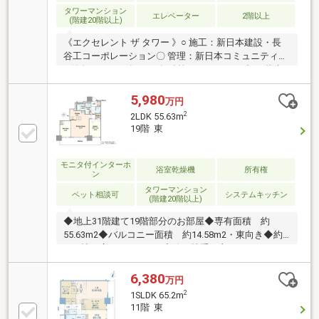
タワーマンション
エレベーター
2階以上
(階建20階以上)
《エクセレント ザ タワー 》○ 施工：新日本建設・長
谷工コーポレーション〇 管理：新日本コミュニティー
○ 築年月：2023年11月〇 鉄筋コンクリート造 31階建
《 Room 》〇 専有面積：53.38㎡ 間取り：2LDK〇 4階
部分南西側〇 ペット飼育可能（管理規約による）〇 浴
5,980
万円
室暖房乾燥機○ 宅配ボックスあり〇 コンシェルジュサ
2
2LDK 55.63m
ービス
19階 東
モニタ付インターホ
浴室乾燥機
所有権
ン
タワーマンション
ペット相談可
システムキッチン
(階建20階以上)
◆地上31階建て19階部分のお部屋◆専有面積 約
55.63m2◆バルコニー面積 約14.58m2・東向き◆約
13.6帖の広々としたLDK◆使い勝手の良いキッチン
対面キッチンはお料理しながら会話も楽しめます♪◆
ディスポーザー付き 生ごみをその場で処理でき、
6,380
万円
キッチンを清潔に保ちやすい便利な設備です ◆食器
2
1SLDK 65.2m
洗浄乾燥機付き◆WICやSICをはじめ豊富な収納スペー
11階 東
ス 全居室に収納あり◆タワーならでは暮らしごこちを