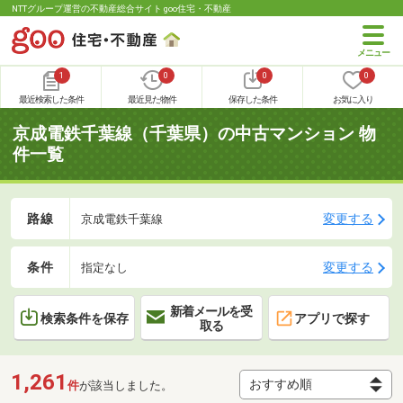
NTTグループ運営の不動産総合サイト goo住宅・不動産
1
0
0
0
最近検索した条件
最近見た物件
保存した条件
お気に入り
京成電鉄千葉線（千葉県）の中古マンション 物
件一覧
路線
変更する
京成電鉄千葉線
条件
変更する
指定なし
新着メールを受
検索条件を保存
アプリで探す
取る
1,261
件
が該当しました。