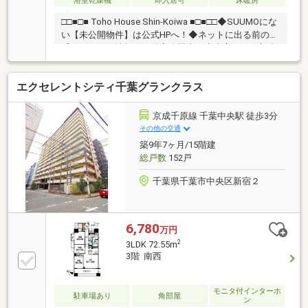
浴室乾燥機
即入居可
床暖房
□□■□■ Toho House Shin-Koiwa ■□■□□◆SUUMOにな
い【未公開物件】は公式HPへ！◆ネットに出る前の
「フライング情報」を限定公開中！◆東宝ハウス新小
岩が選ばれる3つの理由◆①【業界最低水準の提携住
宅ローン】優遇金利＆各種手数料0円！独自審査でロ
エクセレントシティ千葉グランクラス
ーンに強い！②【未来カレンダー】専用ソフトで将来
の資金計画を無料シミュレーション。③【ご購入後の
生涯サポート】売って終わりではなく、お引渡し後も
京成千原線 千葉中央駅 徒歩3分
一生涯お守りします。◆HPにて【写真付きお客様の
その他の交通
声】1400件以上公開中！◆お問合せは【資料請求】又
築9年7ヶ月/15階建
は【 0120-104-273 】まで！
総戸数
152戸
千葉県千葉市中央区新宿２
6,780
万円
2
3LDK 72.55m
3階 南西
モニタ付インターホ
駐車場あり
角部屋
ン