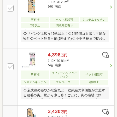
2
3LDK 70.23m
6階 南西
所有権
ペット相談可
システムキッチン
2階以上
間取り図有り
◇リビングは広々15帖以上！◇24時間ゴミ出し可能な
物件◇ペット飼育可能(2匹まで)◇小中学校まで徒歩10
分以内豊富な実績に基づきリフォームのご提案もいた
します！住宅ローンのご相談も承っております！お気
軽にお問合せください☆【周辺環境】・ヤオコー稲毛
4,398
万円
海岸店/徒歩約13分/約990ｍ・ミニストップ京成稲毛駅
2
3LDK 70.81m
前店/徒歩約9分/約660ｍ・クリエイトSD千葉稲毛町
5階 南東
店/徒歩約8分/約630ｍ・稲毛幼稚園/徒歩約5分/約370
ｍ・稲毛海岸保育所/徒歩約8分/約620ｍ・川岸公園/徒
リフォームリノベー
所有権
ペット相談可
ション
歩約4分/約260ｍ・稲毛小学校/徒歩約5分/約390ｍ・稲
システムキッチン
エレベーター
2階以上
毛中学校/徒歩約9分/約720ｍ
◇京成線の穏やかな空気と、総武線の利便性が交差す
る稲毛の街。駅から少し歩くごとに、街の喧騒は静か
な住宅街の落ち着きへと溶け込んでいきます。◆エレ
ベーターで5階へ上がり扉を開くと、そこには東南の
大きな窓いっぱいに広がる空。前面に遮るもののない
3,430
万円
開放感が、日々の疲れを静かに解きほぐしてくれま
2