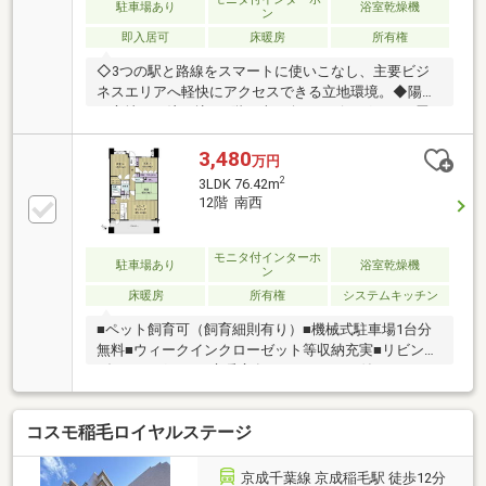
駐車場あり
浴室乾燥機
ン
即入居可
床暖房
所有権
◇3つの駅と路線をスマートに使いこなし、主要ビジ
ネスエリアへ軽快にアクセスできる立地環境。◆陽光
が心地よく注ぎ込む7階の南西向きリビングは、15畳
以上の広がりを持つ開放的な空間。◇生ごみをその場
でスピーディーに処理できるディスポーザーが、キッ
3,480
万円
チンの美しさと清潔さを保つ。◆冬の足元をじんわり
2
3LDK 76.42m
と温める床暖房や食器洗乾燥機が、毎日の家事時間を
12階 南西
穏やかに支える。◇ウォークインクローゼットをはじ
めとする全居室の豊富な収納が、居住空間をすっきり
と整える。◆水回りからフローリングまで一新された
モニタ付インターホ
駐車場あり
浴室乾燥機
ン
室内で、窓外に広がる遮るもののない眺望を深く味わ
床暖房
所有権
システムキッチン
う。
■ペット飼育可（飼育細則有り）■機械式駐車場1台分
無料■ウィークインクローゼット等収納充実■リビング
ダイニングには、床暖房有り■カウンター付きキッチ
ンには、ディスポーザーを設置■1418サイズの浴室に
は、雨の日に便利な浴室換気暖房乾燥機付き■バルコ
コスモ稲毛ロイヤルステージ
ニーにはスロップシンクがあり、ガーデニングやアウ
トドア用品のお手入れにも便利■総戸数139戸■2022年
大規模修繕工事実施
京成千葉線 京成稲毛駅 徒歩12分