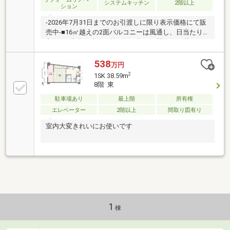
システムキッチン
2階以上
ション
-2026年7月31日までのお引渡しに限り表示価格にて販
売中-■16㎡越えの2面バルコニーは風通し、日当たり
良好。■大原海岸目の前につき海を一望できる暮ら
し。■2026年3月完成予定で室内大規模リフォーム中。
■生活利便性の高い周辺環境。■事前予約にて内見可
538
万円
能。
2
1SK 38.59m
8階 東
駐車場あり
最上階
所有権
エレベーター
2階以上
間取り図有り
室内大変きれいにお使いです
1
棟