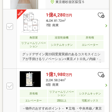
東京都杉並区荻窪５
1億4,280
万円
2
4LDK 81.72m
7階 南東
角部屋
浴室乾燥機
所有権
リフォームリノベー
システムキッチン
エレベーター
ション
グッドデザイン賞23回受賞実績のあるコスモスイニシ
アが手掛けるリノベーション○東京メトロ丸ノ内線・
JR中央・総武線「荻窪」駅徒歩3分○新宿・東京・大手
町へ直通アクセス○7階・81.72㎡・角住戸・4LDK○2面
バルコニーが光と風を招く住空間○杉並区立桃井第二
1億1,980
万円
小学校徒歩8分、杉並区立松溪中学校徒歩14分※○ルミ
2
2LDK 58.24m
ネ荻窪、タウンセブンなど駅前の大型商業施設を身近
6階 南東
に使える日常○総戸数98戸・清水建設株式会社施工※最
短ルートで計測している為、通学路とは異なります。
リフォームリノベー
所有権
システムキッチン
ション
エレベーター
2階以上
宅配ボックス
－物件のおすすめポイント－ ▼立地 ・中央本線／東京