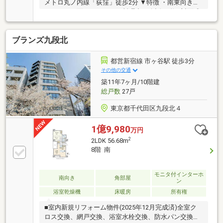
メトロ丸ノ内線「荻窪」徒歩2分 ▼特徴 ・南東向きバ
ルコニーに面したLDK ・お料理中も会話が弾む対面式
キッチン ・各洋室にWIC・廊下に納戸を設置 ・玄関と
洗面室が近く、帰宅時の手洗いがスムーズ ▼2026年9
ブランズ九段北
月室内リフォーム内容 【新規交換】キッチン、浴室、
洗面室、トイレ、建具 【新規貼替】壁・天井クロス、
フローリング 【その他】ハウスクリーニング 他 ▼周
都営新宿線 市ヶ谷駅 徒歩3分
辺環境 ・まいばすけっと荻窪4丁目店 徒歩1分(約80m)
その他の交通
■ ご希望の住まい探しをお手伝いします
築11年7ヶ月/10階建
━━━━━・・・ 物件の詳細・ご相談はお気軽にお問
総戸数
27戸
い合わせください。
東京都千代田区九段北４
1億9,980
万円
2
2LDK 56.68m
8階 南
モニタ付インターホ
南向き
角部屋
ン
浴室乾燥機
床暖房
所有権
■室内新規リフォーム物件(2025年12月完成済)全室ク
ロス交換、網戸交換、浴室水栓交換、防水パン交換、