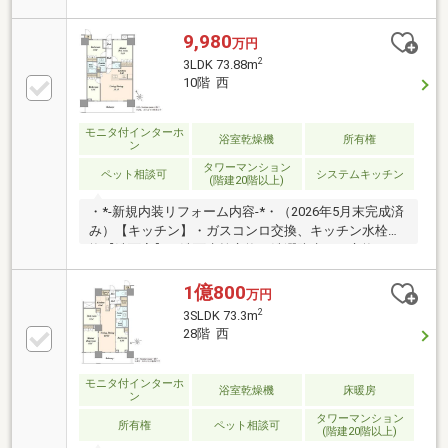
ム●24時間有人管理●ペット飼育可（飼育細則あり）●
充実の共用施設・サービス ・パノラマデッキ（屋
9,980
万円
上） ・スカイサロン（パーティールーム） ・スタ
2
3LDK 73.88m
ジオ、シアタールーム、キッズルーム、スタディルー
10階 西
ム等 ・コンシェルジュサービス【ご相談受付中】・
資金計画や住宅ローンのご相談も承ります
モニタ付インターホ
浴室乾燥機
所有権
ン
タワーマンション
ペット相談可
システムキッチン
(階建20階以上)
・*-新規内装リフォーム内容-*・（2026年5月末完成済
み）【キッチン】・ガスコンロ交換、キッチン水栓交
換【洗面室】・洗面水栓交換、洗濯防水パン交換、フ
ロアタイル貼替、巾木貼替【トイレ】・便器・便座交
換、手洗い水栓交換、フロアタイル貼替、巾木貼替
1億800
万円
【浴室】・浴室水栓・シャワー交換、ミラー交換、ス
2
3SLDK 73.3m
ライドバー交換、カウンター交換、棚×3段交換、風呂
28階 西
蓋・フック交換、手すり1本交換、タオル掛け交換、
ランドリーパイプ2本・受け3セット交換【共通】・ク
ロス貼替、レジスター交換、ハウスクリーニング
モニタ付インターホ
浴室乾燥機
床暖房
ン
タワーマンション
所有権
ペット相談可
(階建20階以上)