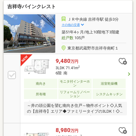
吉祥寺パインクレスト
ＪＲ中央線 吉祥寺駅 徒歩3分
その他の交通
築51年4ヶ月/地上10階地下3階建
総戸数
105戸
東京都武蔵野市吉祥寺南町１
9,480
万円
2
3LDK 71.41m
6階 南
モニタ付インターホ
南向き
浴室乾燥機
ン
リフォームリノベー
所有権
システムキッチン
ション
～井の頭公園を望む南向き住戸～物件ポイント◇人気
の【吉祥寺】エリア◆ファミリータイプの3LDK！◇
総戸数105戸のビッグコミュニティ◆オートロック・
エレベーター完備◇マンション管理適正評価98点取
得！周辺環境◇井の頭公園という広大な緑地があり、
8,980
万円
桜・紅葉など四季を感じられる景観が魅力！◆駅周辺