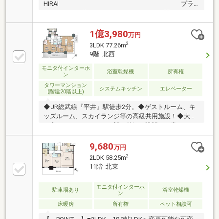
HIRAI プラ
ウドタワー平井 ～HIRAIのMIRAIを照らすタワ
ー～野村不動産株式会社・阪急阪神不動産株式会社旧
分譲■JR総武線 「平井」駅 徒歩2分の好立地■2025年1
1億3,980
万円
月建物竣工■プレミアム住戸 専有面積：92.95m2■免
2
3LDK 77.26m
震構造■レンタサイクル（有料）■宅配ボックス■プラ
9階 北西
イバシー性の高い内廊下■各フロアごみ置き場■充実の
モニタ付インターホ
共用部(ラウンジ・ゲストルーム等)■共用施設内の一部
浴室乾燥機
所有権
ン
にはWi-Fiを完備
タワーマンション
システムキッチン
エレベーター
(階建20階以上)
◆JR総武線『平井』駅徒歩2分。◆ゲストルーム、キ
ッズルーム、スカイランジ等の高級共用施設！◆大き
な窓からスカイツリーを望む贅沢な眺望が日常を更に
高級感に演出してくれる9階角住戸。◆床暖房付きの
16.2帖LDKは冬でも足元から優しく暖かい快適空間！
9,680
万円
◆対面キッチンはリビングとの一体感があり、家族や
2
2LDK 58.25m
ゲストと会話を楽しみながら料理ができます。◆3部
11階 北東
屋収納付き！さウォークインクローゼットは衣類や季
節物まで美しく収まる収納力で、住空間をすっきり保
モニタ付インターホ
駐車場あり
浴室乾燥機
てます。◆三面鏡洗面台は広々とした設計。洗面室に
ン
も収納が備わり、毎日の身支度が優雅で快適な時間に
床暖房
所有権
ペット相談可
変わる上質な水回り空間です。