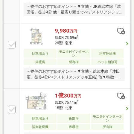
－物件のおすすめポイント－▼立地・JR総武本線「津
田沼」徒歩4分 他・最寄り駅までぺデストリアンデッ
キで直結▼特徴・三井不動産レジデンシャル他旧分
譲・総戸数759戸の免震タワーマンション・SICなど、
豊富な収納を確保・24時間有人管理・各階にゴミステ
9,980
万円
ーションを設置・ゲストルーム等の共用施設有・ペッ
2
3LDK 73.59m
ト飼育可(細則有)・即引渡し可(残金精算後)▼設備・床
28階 南東
暖房(LD)・食洗機・浴室乾燥機▼周辺環境・ベルクフ
ォルテ津田沼店 徒歩3分(約230m)■ ご希望の住まい探
モニタ付インターホ
駐車場あり
浴室乾燥機
ン
しをお手伝いします ━━━━━・・・物件の詳細・ご
床暖房
所有権
ペット相談可
相談はお気軽にお問い合わせください。
－物件のおすすめポイント－▼立地・総武本線「津田
沼」徒歩4分(ぺデストリアンデッキ直結) 他▼特徴・
2020年3月築、免震構造採用・LD含む3室がバルコニー
に面す設計・全居室の収納に加え、SIC有・ペット飼
育可(細則有)・コンシェルジュサービス有▼設備・床
1億300
万円
暖房(リビング)・食洗機／ディスポーザー・浴室暖房
2
3LDK 76.11m
乾燥機・エコカラット(リビング・玄関)▼周辺環境・
15階 北東
ベルクフォルテ津田沼店 徒歩3分(約230m)※専有面積
にトランクルーム約0.75平米含む■ ご希望の住まい探
モニタ付インターホ
駐車場あり
角部屋
ン
しをお手伝いします ━━━━━・・・物件の詳細・ご
浴室乾燥機
床暖房
所有権
相談はお気軽にお問い合わせください。