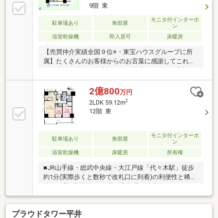
9階 東
モニタ付インターホ
駐車場あり
角部屋
ン
浴室乾燥機
即入居可
床暖房
【売買仲介実績全国９位※・東宝ハウスグループに所
属】たくさんのお客様からのお言葉に感謝してこれか
らも楽しく素敵なお家探しをお約束します。お家探し
を始めてみようと思われたらまずは、お気軽に東宝ハ
ウス溝の口に相談してみませんか？何も決まっていな
2億800
万円
くて大丈夫！まずはお客様の夢をお聞かせください！
2
2LDK 59.12m
「行って良かったね」と思っていただけるように、ス
12階 東
タッフ一同いつでもお客様のお問合せをお待ちしてお
ります☆（※2025年11月住宅新報より抜粋）
モニタ付インターホ
駐車場あり
角部屋
ン
浴室乾燥機
床暖房
所有権
■JR山手線・総武中央線・大江戸線「代々木駅」徒歩
約1分(実際歩くと数秒で改札口に到着)の利便性と稀少
性！■「新宿駅」まで1駅、高島屋へ徒歩約7分のロケ
ーション！■ローソン徒歩約1分、まいばすけっと徒歩
約2分、マルマンストア徒歩約4分、薬のヒグチ徒歩約
プラウドタワー平井
1分、スタバ徒歩約2分、マクドナルド徒歩約2分等生