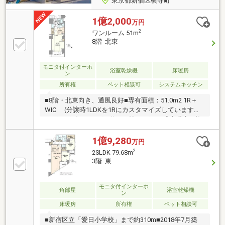
東京都新宿区横寺町
1億2,000
万円
2
ワンルーム 51m
8階 北東
モニタ付インターホ
浴室乾燥機
床暖房
ン
所有権
ペット相談可
システムキッチン
■8階・北東向き、通風良好■専有面積：51.0m2 1R＋
WIC (分譲時1LDKを1Rにカスタマイズしています）■
リビングダイニング：約16.4帖 (TES式床暖房、複
層ガラス、二重床、二重天井)■コンクリート打ちっぱ
なし風のクロスでモダンな内装になっています■ウォ
1億9,280
万円
ークインクロ―ゼット、物入、収納豊富■カウンター付
2
2SLDK 79.68m
きキッチン：約3.2帖 (ディスポーザー、浄水器、
3階 東
食洗機、食器棚：分譲時オプション)■ゆったり浴室：
1.4m×1.8m (追焚、浴室暖房乾燥機）
モニタ付インターホ
角部屋
浴室乾燥機
ン
床暖房
所有権
ペット相談可
■新宿区立「愛日小学校」まで約310m■2018年7月築