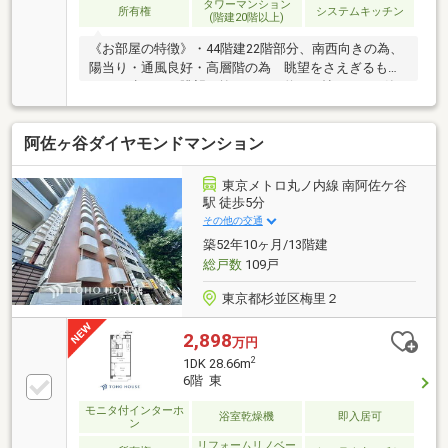
タワーマンション
所有権
システムキッチン
(階建20階以上)
《お部屋の特徴》・44階建22階部分、南西向きの為、
陽当り・通風良好・高層階の為 眺望をさえぎるもの
がなく遠くまで眺望が抜けます・約19.9帖のLDK・築
後未入居・南西向き、北西向きの二面バルコニー・シ
ューズインクローゼットあり・全室 収納あり・全
阿佐ヶ谷ダイヤモンドマンション
室 約5.0帖以上
東京メトロ丸ノ内線 南阿佐ケ谷
駅 徒歩5分
その他の交通
築52年10ヶ月/13階建
総戸数
109戸
東京都杉並区梅里２
2,898
万円
2
1DK 28.66m
6階 東
モニタ付インターホ
浴室乾燥機
即入居可
ン
リフォームリノベー