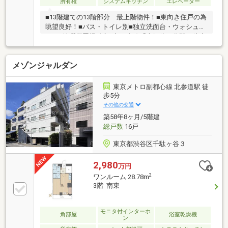
所有権
システムキッチン
エレベーター
■13階建ての13階部分 最上階物件！■東向き住戸の為
眺望良好！■バス・トイレ別■独立洗面台・ウォシュレ
ット■洗濯機置場独立■丸の内線「南阿佐ヶ谷駅」徒歩
6分■中央・総武線「阿佐ヶ谷駅」徒歩12分
メゾンジャルダン
東京メトロ副都心線 北参道駅 徒
歩5分
その他の交通
築58年8ヶ月/5階建
総戸数
16戸
東京都渋谷区千駄ヶ谷３
2,980
万円
2
ワンルーム 28.78m
3階 南東
モニタ付インターホ
角部屋
浴室乾燥機
ン