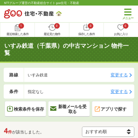
NTTグループ運営の不動産総合サイト goo住宅・不動産
1
0
0
0
最近検索した条件
最近見た物件
保存した条件
お気に入り
いすみ鉄道（千葉県）の中古マンション 物件一
覧
路線
変更する
いすみ鉄道
条件
変更する
指定なし
新着メールを受
検索条件を保存
アプリで探す
取る
4
件
が該当しました。