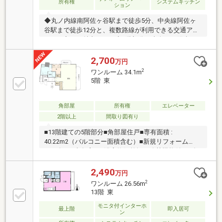
所有権
システムキッチン
ション
◆丸ノ内線南阿佐ヶ谷駅まで徒歩5分、中央線阿佐ヶ
谷駅まで徒歩12分と、複数路線が利用できる交通アク
セスの良さが魅力です。◆6階部分の東向きで陽当た
りや風通しが良く、視界を遮るもののない開放的な眺
望を毎日お楽しみいただけます。◆キッチンや浴室の
2,700
万円
交換、クロスの張替など室内リフォーム履歴があり、
2
ワンルーム 34.1m
綺麗な状態ですぐに新生活を始められます。◆徒歩3
5階 東
分圏内に活気あるすずらん商店街、徒歩4分圏内に緑
豊かな梅里中央公園があり、生活環境に恵まれていま
す。
角部屋
所有権
エレベーター
2階以上
間取り図有り
■13階建ての5階部分■角部屋住戸■専有面積 :
40.22m2（バルコニー面積含む）■新規リフォーム
2025年7月中旬完了■浴室換気乾燥・追焚機能付き■食
洗器付き■丸の内線「南阿佐ヶ谷駅」徒歩6分 中
央・総武線「阿佐ヶ谷駅「徒歩12分」
2,490
万円
2
ワンルーム 26.56m
13階 東
モニタ付インターホ
最上階
即入居可
ン