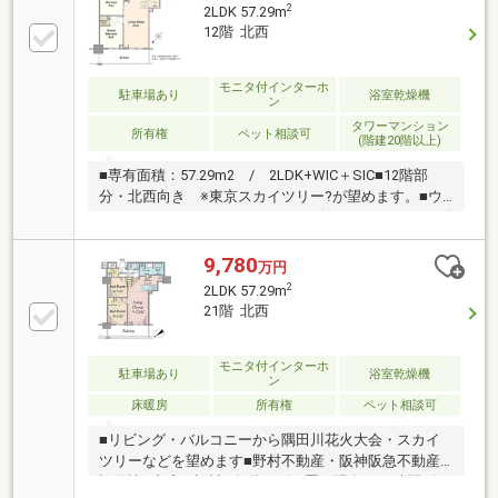
ル（有料）■プライバシー性の高い内廊下■各フロアご
2
2LDK 57.29m
み置き場
12階 北西
モニタ付インターホ
駐車場あり
浴室乾燥機
ン
タワーマンション
所有権
ペット相談可
(階建20階以上)
■専有面積：57.29m2 / 2LDK+WIC＋SIC■12階部
分・北西向き ※東京スカイツリー?が望めます。■ウ
ォークインクローゼット■シューズインクローク■JR総
武線 「平井」駅 徒歩2分の好立地■2025年1月完成■野
村不動産(株)・阪急阪神不動産(株) 分譲■免震構造■ト
9,780
万円
リプルセキュリティ■「長期優良住宅」 認定（※新築
2
2LDK 57.29m
時）■プライバシー性の高い内廊下■充実した共用施
21階 北西
設 ・ラウンジ ・テラス ・スタディルーム ・ラ
イブラリーラウンジ・プレイエリア ・キッズルーム
モニタ付インターホ
駐車場あり
浴室乾燥機
ン
床暖房
所有権
ペット相談可
■リビング・バルコニーから隅田川花火大会・スカイ
ツリーなどを望めます■野村不動産・阪神阪急不動産
旧分譲■内廊下設計■各階にゴミ置き場有（24時間ゴミ