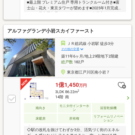
■最上階 プレミアム住戸 専用トランクルーム付き■富
士山・花火・東京タワーが望めます■2025年1月完成
エリア最高層免震タワーレジデンス■全居室がバルコ
ニーに面したフルブライトプラン&ワイドスパン■天井
高約2.8m。立体的なゆとりが生み出す開放感。■二重
アルファグランデ小岩スカイファースト
床・二重天井■プライバシー性と上質感を高めるホテ
ルライクな内廊下仕様■各階ゴミ置場■安心のトリプル
セキュリティ■ペット飼育可（飼育細則あり）■充実の
ＪＲ総武線 小岩駅 徒歩3分
共用施設25F：スカイラウンジ、ゲストルーム03F：ラ
その他の交通
ウンジ、テラス、スタディルーム、ライブラリーラウ
築11年6ヶ月/地上29階地下2階建
ンジ、プレイエリア、キッズルーム02Fエントラン
総戸数
182戸
ス、ラウンジ
東京都江戸川区南小岩７
1億1,450
万円
2
3LDK 86.22m
14階 南
モニタ付インターホ
南向き
浴室乾燥機
ン
リフォームリノベー
床暖房
所有権
ション
◇駅の改札を抜けてわずか3分、活気づく街のエネル