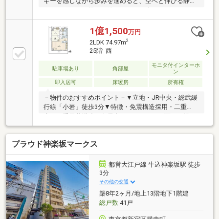
ギーを感じながら歩みを進めると、空へと伸びる静謐
なレジデンスが帰りを待っています◆エレベーターで
14階へ上がり扉を開ければ、南向きの大きな窓から柔
らかな陽光がたっぷりと注ぐ、明るく穏やかなリビン
1億1,500
万円
グが広がっています◇86平米というゆとりある空間
2
2LDK 74.97m
は、子供たちが元気に走り回る姿を優しく見守る、大
25階 西
きな器のような安心感をもたらします◆対面式のキッ
チンで夕食の支度をしながら、バルコニー越しに広が
モニタ付インターホ
駐車場あり
角部屋
ン
る広大な空の移ろいを眺める時間は、一日の疲れを静
即入居可
床暖房
所有権
かに解きほぐします
－物件のおすすめポイント－▼立地・JR中央・総武緩
行線「小岩」徒歩3分▼特徴・免震構造採用・二重
床・二重天井構造・全居室がバルコニーに面する設
計・会話が弾む対面式キッチン・WIC等、全居室に収
納有・ペット飼育可能(細則有)・キッズルーム等、共
プラウド神楽坂マークス
用施設有・各階にゴミステーション有、24時間ゴミ出
し可能・即お引渡し可能(残金精算後)▼設備・床暖房
(LD部分)・宅配ボックス・オートロック▼周辺環境・
都営大江戸線 牛込神楽坂駅 徒歩
サミットストア小岩駅南口店 徒歩1分(約10m)■ ご希望
3分
の住まい探しをお手伝いします ━━━━━・・・物件
その他の交通
の詳細・ご相談はお気軽にお問い合わせください。
築8年2ヶ月/地上13階地下1階建
総戸数
41戸