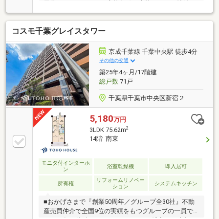
天井カセットエアコン交換(LD)、窓枠下シート貼付、
給気口カバー交換、IHコンロ交換、レンジフード交
換、レジスター交換等■天然御影石のカウンタートッ
コスモ千葉グレイスタワー
プを採用したキッチン・洗面所■軽音設計のユーティ
リティシンク■TES温水式床暖房(LD部分)■浄水器一体
型混合水栓■食器洗浄機■ガス温水式浴室暖房乾燥機■
京成千葉線 千葉中央駅 徒歩4分
二重床・二重天井構造採用■天井カセット型エアコン■
その他の交通
カラーモニター付インターホン
築25年4ヶ月/17階建
総戸数
71戸
千葉県千葉市中央区新宿２
5,180
万円
2
3LDK 75.62m
14階 南東
モニタ付インターホ
浴室乾燥機
即入居可
ン
リフォームリノベー
所有権
システムキッチン
ション
■おかげさまで『創業50周年／グループ全30社』不動
産売買仲介で全国9位の実績をもつグループの一員で