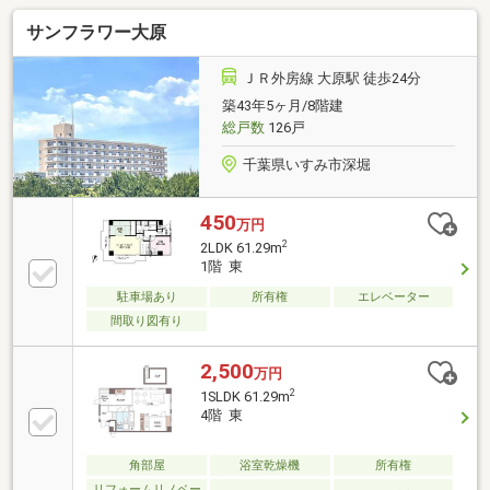
サンフラワー大原
ＪＲ外房線 大原駅 徒歩24分
築43年5ヶ月/8階建
総戸数
126戸
千葉県いすみ市深堀
450
万円
2
2LDK 61.29m
1階 東
駐車場あり
所有権
エレベーター
間取り図有り
2,500
万円
2
1SLDK 61.29m
4階 東
角部屋
浴室乾燥機
所有権
リフォームリノベー