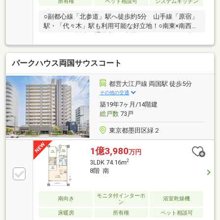
所有権
ペット相談可
システムキッチン
○副都心線「北参道」駅へ徒歩約5分 山手線「原宿」
駅・「代々木」駅も利用可能な好立地！○南東×南西角
住戸につき採光・通風良好○内装リノベーションで設
備一新・システムキッチン交換・ユニットバス交換
（換気乾燥暖房機・追い焚き機能付き）・ウォシュレ
パークハウス両国サウスコート
ット付きトイレ交換・フローリング、クロス張替え・
ハウスクリーニング 等○ペット飼育可（細則有り）○
事務所利用可（規約有り）○ご内覧予約受付中で
都営大江戸線 両国駅 徒歩5分
す。 お気軽にお問い合わせください！
その他の交通
築19年7ヶ月/14階建
総戸数
73戸
東京都墨田区緑２
1億3,980
万円
2
3LDK 74.16m
8階 南
モニタ付インターホ
南向き
浴室乾燥機
ン
床暖房
所有権
ペット相談可