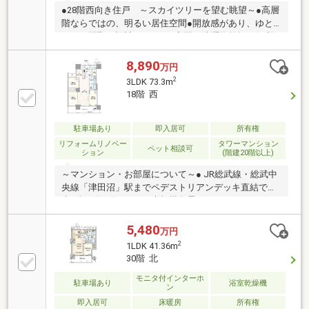
●28階西向き住戸 ～スカイツリーを望む眺望～●高層
階ならではの、明るい居住空間●開放感があり、ゆと
りある間取り設計●雨の日や夜間の洗濯物乾燥に便利
な浴室暖房乾燥機を設置●生ごみを粉砕処理できるデ
ィスポーザーをキッチンに搭載●食後の片付けを効率
8,890
万円
化できる食器洗浄乾燥機を搭載●浄水器付で不純物を
2
3LDK 73.3m
低減し、安心して飲用や料理に利用できます●追い焚
18階 西
き機能付きバスで省エネ性にも優れ、お湯張りの手間
を軽減します●東京ガスのTES式床暖房システムを導
入し、冬でもぽかぽか。
駐車場あり
即入居可
所有権
リフォームリノベー
タワーマンション
ペット相談可
ション
(階建20階以上)
～マンション・お部屋について～● JR総武線・総武中
央線「津田沼」駅までペデストリアンデッキ直結で徒
歩4分● 総戸数759戸の大規模免震タワーレジデンス●
18階部分につき、開放的な眺望● 大切なペットと一緒
に暮らせる「ペット飼育可」 のマンションです。（※
5,480
万円
飼育細則有）● ホテルライクな内廊下設計のマンショ
2
1LDK 41.36m
ンです● 約16.1帖のLDK●1418サイズの浴室●各洋室に
30階 北
収納＋納戸＋シューズインクローゼット～令和８年3
月 内装工事完了～●ビルトインコンロ交換 ●全室クロ
モニタ付インターホ
駐車場あり
浴室乾燥機
ン
ス貼替●ハウスクリーニング●建具、フローリングリペ
即入居可
床暖房
所有権
ア補修●照明交換