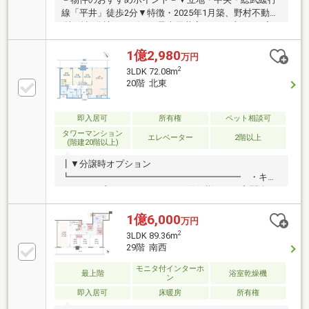
線「平井」徒歩2分▼特徴・2025年1月築、野村不動産
(株)他旧分譲・リビング最大天井高2.6m(一部)・ご家
族を見守りやすい対面式キッチン・LDから東京スカイ
ツリーを望む(天候による)・ゲストルーム等、共用施
1億2,980
万円
設有(一部有償)・24時間有人管理(夜間警備員)・ペット
2
3LDK 72.08m
飼育可能(細則有・足洗い場有)・各階にゴミ置場有・
20階 北東
オートロック・宅配ボックス付▼周辺環境・ワイズマ
ート平井店 徒歩1分(約20m)■ ご希望の住まい探しをお
手伝いします ━━━━━・・・物件の詳細・ご相談は
即入居可
所有権
ペット相談可
お気軽にお問い合わせください。
タワーマンション
エレベーター
2階以上
(階建20階以上)
┃▼分譲時オプション
┗━━━━━━━━━━━━━━━━━━━ ・キッ
チンカップボード（キッチンと同仕様） ・玄関姿
見 ・洗濯機用水栓「ピタットくん」 壁埋め込みタイ
プ→お湯で洗うことで、皮脂汚れや油汚れが溶けやす
1億6,000
万円
くなります。 ・リビングに加え、約6.0帖洋室に床暖
2
3LDK 89.36m
房設置 ・自動開閉式トイレ ・トイレの機能パネ
29階 南西
ル：壁掛け式パネル仕様 ・シューズインクローゼッ
ト内、コンセント設置→シューズインクローゼット内
モニタ付インターホ
最上階
浴室乾燥機
ン
にて掃除機等の充電が可能
即入居可
床暖房
所有権