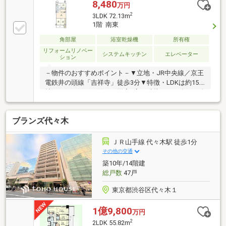
ン交換・トイレ交換・ユニットバス交換■Life
8,480
万円
Information・丸井吉祥寺店 約200ｍ・キラリナ吉祥
2
3LDK 72.13m
寺 約240ｍ・ドン・キホーテ吉祥寺駅前店 約290
1階 南東
ｍ・吉祥寺サンロード商店街 約350ｍ・ヨドバシカ
メラ マルチメディア吉祥寺 約440ｍ・吉祥寺ＰＡＲ
角部屋
浴室乾燥機
所有権
ＣＯ 約480ｍ・東急百貨店 吉祥寺店 約550ｍ・都立
リフォームリノベー
システムキッチン
エレベーター
ション
井の頭恩賜公園 約360ｍ
－物件のおすすめポイント－▼立地・JR中央線／京王
電鉄井の頭線「吉祥寺」徒歩3分▼特徴・LDKは約15.5
帖、バルコニーに面する洋室2室が隣接・2016年6月耐
震補強工事実施済▼設備・食洗機・浄水器・浴室乾燥
機・二重サッシ▼2012年9月室内リフォーム履歴【交
ブランズ代々木
換】キッチン、UB、洗面化粧台、トイレ、給湯器、給
水管、排水管【張替】壁紙、フローリング▼周辺環
境・リコス吉祥寺2丁目店 徒歩2分(約100m)・井の頭恩
ＪＲ山手線 代々木駅 徒歩1分
賜公園 徒歩5分(約350m)■ ご希望の住まい探しをお手
その他の交通
伝いします ━━━━━・・・物件の詳細・ご相談はお
築10年/14階建
気軽にお問い合わせください。
総戸数
47戸
東京都渋谷区代々木１
1億9,800
万円
2
2LDK 55.82m