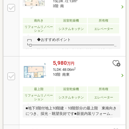
2
1SLDK 72.13m
に商店街や大型商業施設が集まり、日常の買い物やカ
3階 南
フェ巡りが楽しめる充実ぶり♪～～弊社サービス～～
◆SUUMO掲載物件、全てご紹介可能♪◇銀行事前審
査・税金相談・相続相談 無料実施
南向き
浴室乾燥機
所有権
リフォームリノベー
システムキッチン
エレベーター
ション
┏┓ ◆おすすめポイント
┗□━━━━━━━━━━━━━━━━━━━━━━━■「吉
祥寺」駅徒歩3分の好立地■生活利便施設が身近に整う
【吉祥寺南町】アドレス■南西向きにつき、陽当たり
良好■管理体制良好（管理会社：東急コミュニティ
5,980
万円
ー）■井の頭恩賜公園まで徒歩6分■リフォーム物件
2
1LDK 48.06m
（2026年4月完了済）■20.8帖の広々LDK■便利なカッ
10階 南東
プボード付■食器洗い乾燥機■エアコン2台設置
最上階
浴室乾燥機
所有権
リフォームリノベー
システムキッチン
エレベーター
ション
■地下3階付地上10階建・10階部分の最上階 東南向き
につき、採光・眺望良好です■新規内装リフォーム
(2026年5月完了済)・クロス貼替・フローリング張替・
クッションフロア張替・タイル張替・システムキッチ