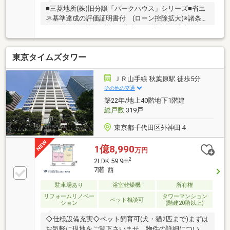
■三菱地所(株)旧分譲「パークハウス」シリーズ■省エ
ネ基準達成の評価証明書付 (ローン控除拡大)※諸条件
有■3駅3路線利用可能■14階建ての8階住戸■南向きバ
ルコニー■日照・眺望良好■二重床・二重天井■複層ガ
ラス■浄水器一体型シャワー水栓■ディスポーザー
東京タイムズタワー
■TES温水式床暖房■浴室換気乾燥機■人造大理石のカ
ウンタートップ■24時間ゴミ出し可能
ＪＲ山手線 秋葉原駅 徒歩5分
その他の交通
築22年/地上40階地下1階建
総戸数
319戸
東京都千代田区外神田４
1億8,990
万円
2
2LDK 59.9m
7階 西
駐車場あり
浴室乾燥機
所有権
リフォームリノベー
タワーマンション
ペット相談可
ション
(階建20階以上)
◇仕様設備充実◇ペット飼育可(犬・猫2匹まで)まずは
お気軽に現地をご覧下さいませ。物件の詳細につい