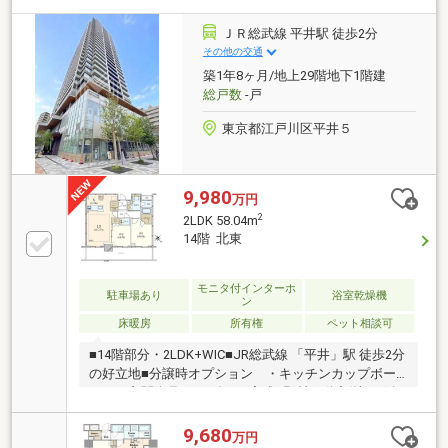
活機能充実！■東急不動産旧分譲のブランズシリーズ
マンション！■1Fに宅配ボックスやゴミ置場等有！■内
ＪＲ総武線 平井駅 徒歩2分
廊下！二重床二重天井！遮音性断熱性に優れた複層ガ
その他の交通
ラスを採用！■12F部分の東南角部屋で、眺望日当り
築1年8ヶ月/地上29階地下1階建
◎■キッチンに嬉しい窓有！■エアコン(LD)、床暖房
総戸数
-戸
(LD)、WIC、食洗機等有！
東京都江戸川区平井５
9,980
万円
2
2LDK 58.04m
14階 北東
モニタ付インターホ
駐車場あり
浴室乾燥機
ン
床暖房
所有権
ペット相談可
■14階部分・2LDK+WIC■JR総武線 「平井」駅 徒歩2分
の好立地■分譲時オプション ・キッチンカップボー
ド ・玄関姿見■2025年1月完成■野村不動産(株)・阪
急阪神不動産(株) 分譲■免震構造■トリプルセキュリテ
ィ■「長期優良住宅」 認定（※新築時）■レンタサイク
9,680
万円