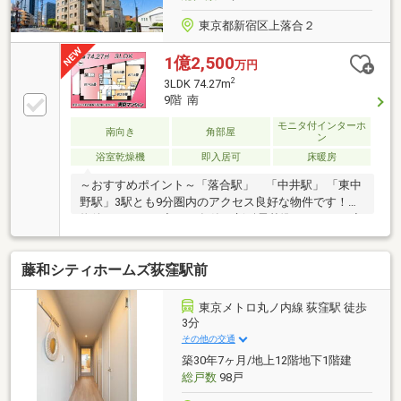
東京都新宿区上落合２
1億2,500
万円
2
3LDK 74.27m
9階 南
モニタ付インターホ
南向き
角部屋
ン
浴室乾燥機
即入居可
床暖房
～おすすめポイント～「落合駅」 「中井駅」 「東中
野駅」3駅とも9分圏内のアクセス良好な物件です！～
物件スペック～◆2002年築の新耐震基準マンション◆
東京メトロ東西線「落合」駅 徒歩3分◆都営大江戸線
「中井」駅 徒歩7分◆JR総武線「東中野」駅 徒歩9分
藤和シティホームズ荻窪駅前
◆3LDK 専有面積74.27㎡◆9階部分の角住戸(3方角)◆
眺望・通風ともに良好◆リノベーション済◆システム
キッチン・浴室・洗面台交換～当社の強み～◆頭金0
東京メトロ丸ノ内線 荻窪駅 徒歩
円から購入可!長期低金利50年ローン◆提携銀行多数、
3分
住宅ローンご相談下さい◆車でまとめてご案内!自宅ま
その他の交通
で送迎も可
築30年7ヶ月/地上12階地下1階建
総戸数
98戸