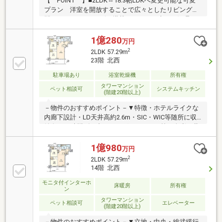
【 POINT 】■2LDK⇔18.3帖LDKへ変更可能な可変
プラン 洋室を開放することで広々としたリビング空
間へ。■ディスポーザー搭載キッチン 生ごみ処理の
手間を軽減し快適なキッチン環境を実現！■プラウド
タワーシリーズならではの上質感 野村不動産のブラ
1億280
万円
ンドレジデンスが誇る洗練された住空間…■長期優良住
2
2LDK 57.29m
宅認定、住宅性能評価書取得済【 AREA 】■JR総武
23階 北西
線「平井」駅徒歩2分の好立地 駅前ならではの利便
性を享受。 通勤・通学はもちろん、買い物や外食も
駐車場あり
浴室乾燥機
所有権
身近で快適♪■再開発で進化する平井エリア 駅周辺の
タワーマンション
ペット相談可
システムキッチン
(階建20階以上)
利便性向上が進み 生活環境と将来性を兼ね備えた注
目のロケーション♪
－物件のおすすめポイント－▼特徴・ホテルライクな
内廊下設計・LD天井高約2.6m・SIC・WIC等随所に収
納有・24時間ゴミ出し可・ゲストルーム等の多彩な共
用施設有(一部有償)・バルコニー・LD・洋室約6.0帖か
ら東京スカイツリー、隅田川花火大会の花火が望めま
1億980
万円
す（見え方は季節・天候等により異なります）※修繕
2
2LDK 57.29m
積立値上げ予定有(2029年5月から)※平井五丁目駅前地
14階 北西
区計画・高度利用地区域内※管理費内訳／全体管理費
モニタ付インターホ
8520円(月額)、住宅管理費14680円(月額)※修繕積立金
床暖房
所有権
ン
内訳／全体修繕積立金3320円(月額)、住宅修繕積立金
タワーマンション
5270円(月額)お気軽にお問合せ下さい
ペット相談可
エレベーター
(階建20階以上)
－物件のおすすめポイント－▼立地・中央・総武緩行