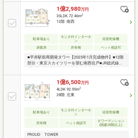
出し可能）■LD・居室の天井高は2.6ｍ（標準は2.5ｍ）
■ペット飼育可（細則有）■ゲストルーム・スカイラウ
1億2,980
万円
ンジ・プレイエリア・キッズルーム等 充実した共用
2
3SLDK 72.46m
部■24時間友人管理（夜間は警備員）■宅配ロッカー有
12階 南西
【お勧めの設備・仕様等】■二重床二重天井■ウォーク
イン・シューズインクローゼット■浴室乾燥機■食洗器
■ディスポーザー■床暖房（LD部分）■TVモニター付イ
モニタ付インターホ
駐車場あり
浴室乾燥機
ン
ンターホン
床暖房
所有権
ペット相談可
■平井駅前再開発タワー【2025年1月完成物件】■12階
部分・東京スカイツリーを望む南西住戸■JR総武線
「平井」駅 徒歩2分の好立地■2025年1月完成■野村不
動産(株)・阪急阪神不動産(株) 分譲■免震構造■トリプ
ルセキュリティ■「長期優良住宅」 認定（※新築時）■
1億6,500
万円
レンタサイクル（有料）■プライバシー性の高い内廊
2
4LDK 92.95m
下■各フロアごみ置き場
28階 北東
モニタ付インターホ
駐車場あり
浴室乾燥機
ン
タワーマンション
所有権
ペット相談可
(階建20階以上)
PROUD TOWER