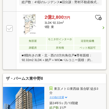
総戸数：41邸のレジデンス■旧分譲：野村不動産株式
会社■施工：西武建設株式会社■ホテルライクな内廊下
設計■共用部：ノーブルラウンジ、ワーキングラウン
ジ ■管理は安心の、管理会社に全部委託：野村不動
2億2,800
万円
産パートナーズ株式会社■充実したセキュリティシス
2
3LDK 92.32m
テム■ハンズフリーシステム「ラクセス」「iEL
9階 東
Zero」 ラクセスキーをポケットやカバンの中に入れ
たまま、 玄関ドア外側のグリップのボタンを押すだ
けで施開錠可能
モニタ付インターホ
角部屋
浴室乾燥機
ン
床暖房
所有権
ペット相談可
■9階向きの東・北・西の3方向角住戸■専有面積：
92.32m2 3LDK＋納戸＋WIC■バルコニー面積：約
10.04m2（バルコニー1：7.04m2、バルコニー2：
3.00m2）■リビングダイニング：約18帖 (TES式床
暖房、複層ガラス、二重床、二重天井)■納戸、ウォー
ザ・パームス東中野Ⅱ
クインクロ―ゼット、収納豊富■カウンター付きキッチ
ン：約3.3帖 (ディスポーザー、浄水器、食洗機)■
追焚、浴室暖房乾燥機■温水洗浄暖房便座
東京メトロ東西線 落合駅 徒歩3
分
その他の交通
築24年5ヶ月/13階建
総戸数
31戸