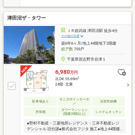
す。50年の蓄積されたノウハウで、ご購入・ご売却・
お買替え全てをサポート致します。■選ばれ続けて
「お客様の声」2000件以上突破！多くの信頼と感謝の
津田沼ザ・タワー
言葉を頂く、実績と信頼の東宝ハウス船橋にお任せく
ださい。■独自のFP相談【未来カレンダー】資金計画
の漠然とした不安を『見える化』して幸せな未来への
ＪＲ総武線 津田沼駅 徒歩4分
スタートを切りましょう。■業界初の無料アフターサ
その他の交通
ポート【TOHO HOUSE CLUB】ご購入後もお客様の
築6年6ヶ月/地上44階地下2階建
『住まい』と『暮らし』の安心・安全を無料で守りま
総戸数
759戸
す。お気軽にお問合せ下さい！
千葉県習志野市谷津１
6,980
万円
2
2LDK 55.69m
24階 北東
モニタ付インターホ
駐車場あり
浴室乾燥機
ン
タワーマンション
所有権
システムキッチン
(階建20階以上)
●野村不動産・三菱地所レジデンス・三井不動産レジ
デンシャル 旧分譲●株式会社フジタ 施工●地上44階建
て・タワー棟の美しいフォルム●2LDK＋トランクルー