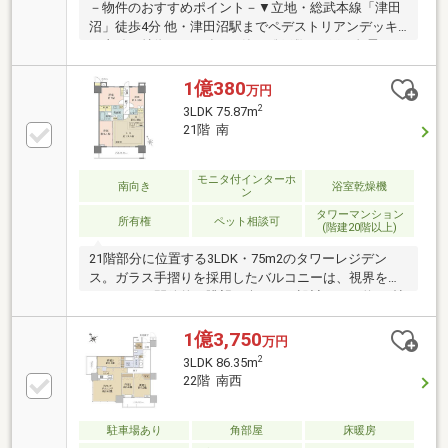
－物件のおすすめポイント－▼立地・総武本線「津田
沼」徒歩4分 他・津田沼駅までペデストリアンデッキ
で直結▼特徴・2020年3月築、総戸数759戸の免震タワ
ーマンション・三井不動産レジデンシャル(株)他旧分
譲・2面バルコニー仕様・WIC等、全居室に収納有・各
1億380
万円
階で24時間ゴミ出し可能・ゲストルーム等、多彩な共
2
3LDK 75.87m
用施設有(別途要費用)・コンシェルジュサービス有・
21階 南
24時間有人管理・ペット飼育可能(細則有)▼設備・床
暖房(LD)・食洗機／浄水器・浴室乾燥機■ ご希望の住
まい探しをお手伝いします ━━━━━・・・物件の詳
モニタ付インターホ
南向き
浴室乾燥機
ン
細・ご相談はお気軽にお問い合わせください。
タワーマンション
所有権
ペット相談可
(階建20階以上)
21階部分に位置する3LDK・75m2のタワーレジデン
ス。ガラス手摺りを採用したバルコニーは、視界を遮
ることなく開放的な眺望を楽しめる設計です。約7.0帖
の主寝室にはウォークインクローゼット（約1.3帖）を
設置し、約5.5帖の居室にも収納を確保。リビングは横
1億3,750
万円
幅にゆとりがあり、視界が大きく開けた心地よい空間
2
3LDK 86.35m
設計が魅力。明るい陽光が室内に広がり、のびやかで
22階 南西
快適な暮らしを実現します。
駐車場あり
角部屋
床暖房