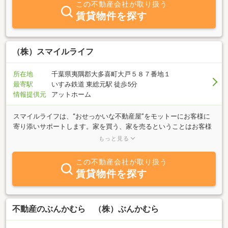
この不動産会社が取り扱う
負います。
賃貸物件を探す
（株）スマイルライフ
所在地
千葉県夷隅郡大多喜町大戸５８７番地１
最寄駅
いすみ鉄道 東総元駅 徒歩5分
情報提供元
アットホーム
スマイルライフは、“おせっかいな不動産屋”をモットーにお客様に
寄り添いサポートします。家を買う、家を売るということはお客様
の人生において幾度とない大きな決断です。売主様にとって大切な
もっと見る
資産である不動産の最適な売却方法の提案、安全な取引をお手伝い
します。買主様にはご購入までの不安要素を解決し、ご購入後のリ
この不動産会社が取り扱う
フォームや生活関連でもサポートさせて頂きます。
賃貸物件を探す
不動産のぶんかむら （株）ぶんかむら