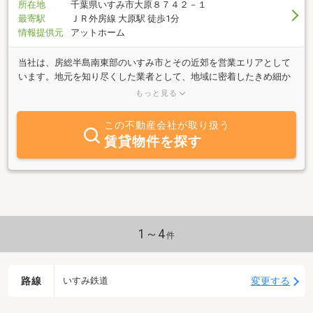
所在地
千葉県いすみ市大原８７４２－１
最寄駅
ＪＲ外房線 大原駅 徒歩1分
情報提供元
アットホーム
当社は、房総半島南東部のいすみ市とその近郊を営業エリアとして
います。地元を知り尽くした業者として、地域に密着したきめ細か
いサービスを心掛け、「顧客第一」を基本にお客様をサポートしま
もっと見る
す。スピーディーな対応と、長くおつきあいいただける信頼関係こ
そが最も大切なことだと考えています。不動産の売買、仲介から、
この不動産会社が取り扱う
注文建築、リフォーム、塗装工事まで、広範なサービスが強みで
賃貸物件を探す
す。英語に堪能なスタッフも常駐しています。どうぞ、お気軽にご
相談ください。
1～4
件
路線
変更する
いすみ鉄道