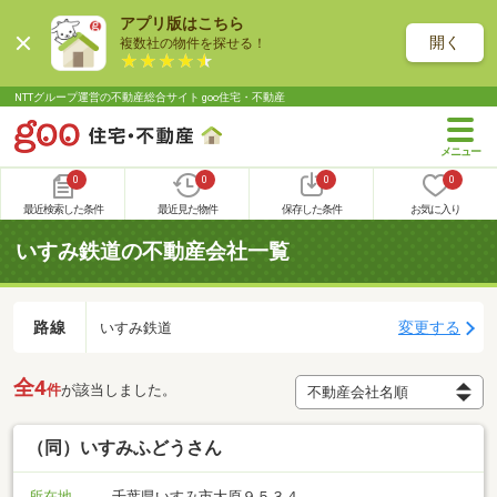
アプリ版はこちら
開く
複数社の物件を探せる！
NTTグループ運営の不動産総合サイト goo住宅・不動産
0
0
0
0
最近検索した条件
最近見た物件
保存した条件
お気に入り
いすみ鉄道の不動産会社一覧
路線
変更する
いすみ鉄道
全4
件
が該当しました。
（同）いすみふどうさん
所在地
千葉県いすみ市大原９５３４