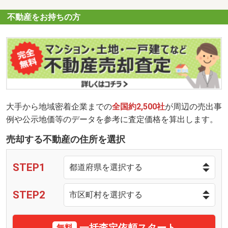
不動産をお持ちの方
大手から地域密着企業までの
全国約2,500社
が周辺の売出事
例や公示地価等のデータを参考に査定価格を算出します。
売却する不動産の住所を選択
STEP1
STEP2
一括査定依頼スタート
無料