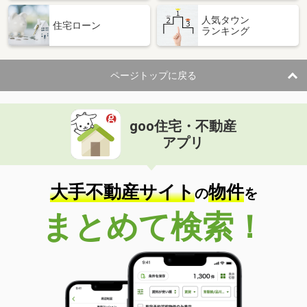
人気タウン
住宅ローン
ランキング
ページトップに戻る
goo住宅・不動産
アプリ
大手不動産サイト
物件
の
を
まとめて検索！