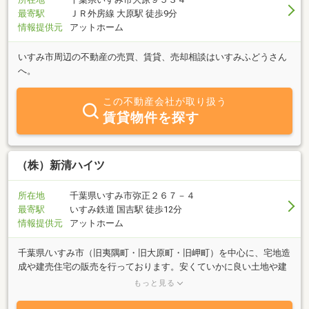
最寄駅
ＪＲ外房線 大原駅 徒歩9分
情報提供元
アットホーム
いすみ市周辺の不動産の売買、賃貸、売却相談はいすみふどうさん
へ。
この不動産会社が取り扱う
賃貸物件を探す
（株）新清ハイツ
所在地
千葉県いすみ市弥正２６７－４
最寄駅
いすみ鉄道 国吉駅 徒歩12分
情報提供元
アットホーム
千葉県/いすみ市（旧夷隅町・旧大原町・旧岬町）を中心に、宅地造
成や建売住宅の販売を行っております。安くていかに良い土地や建
物をお客様に提供できるかにこだわり、原価をできるだけおさえ、
もっと見る
それを実現していくことに努力しております。一般建築、設計、施
工、リフォーム・小さい物から大きい物までどの様なご注文も請け