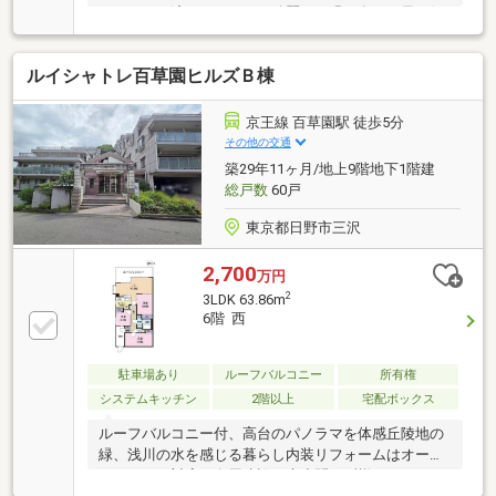
リフォーム済みでとっても綺麗！・緑が多く、風が気
持ちいい！・南向きで日当たり良好！・バルコニーが
とても広い！・照明が多く室内が明るい！・ひろくゆ
ルイシャトレ百草園ヒルズＢ棟
ったりとした玄関スペース！・全１２棟 220世帯の
BIGコミュニティー！＝＝周辺＝＝・食品の店おお
た 徒歩５分・京王ストア高幡店 徒歩８分・ファミ
京王線 百草園駅 徒歩5分
リーマート日野高幡店 徒歩４分・セブンイレブン日
その他の交通
野高幡不動駅前店 徒歩４分・マツモトキヨシ 徒歩
築29年11ヶ月/地上9階地下1階建
４分・ザ・ダイソー 徒歩６分・京王高幡ショッピン
総戸数
60戸
グセンター 徒歩８分
東京都日野市三沢
2,700
万円
2
3LDK 63.86m
6階 西
駐車場あり
ルーフバルコニー
所有権
システムキッチン
2階以上
宅配ボックス
ルーフバルコニー付、高台のパノラマを体感丘陵地の
緑、浅川の水を感じる暮らし内装リフォームはオーダ
ーメイドで対応 白馬建設で大小問わず様々なリフォ