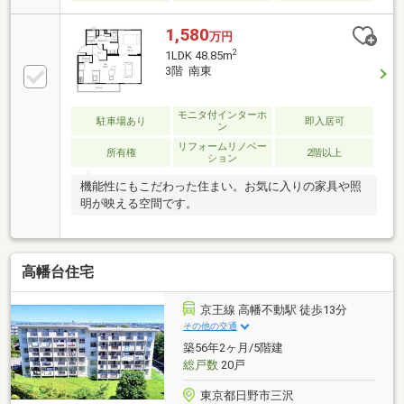
1,580
万円
2
1LDK 48.85m
3階 南東
モニタ付インターホ
駐車場あり
即入居可
ン
リフォームリノベー
所有権
2階以上
ション
機能性にもこだわった住まい。お気に入りの家具や照
明が映える空間です。
高幡台住宅
京王線 高幡不動駅 徒歩13分
その他の交通
築56年2ヶ月/5階建
総戸数
20戸
東京都日野市三沢