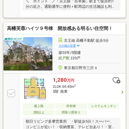
＼ ポイント ／・京王線「百草園」駅まで徒歩約1
分の近さ。通勤通学に便利＋駅周辺の生活施設も利用
しやすい◎・緑豊かな閑静な住宅地は子育て家族にぴ
ったり！・大切なペットと過ごせるペット飼育可マン
ション（細則有）・ご家族みんながゆったりくつろげ
高幡芙蓉ハイツ９号棟 開放感ある明るい住空間！
る広々リビング・リビングが見渡せる対面式の収納豊
富なキッチン♪・追炊き機能・浴室換気乾燥機の付い
たバスルーム・全居室収納スペース付で広々住空
京王線 高幡不動駅 徒歩5分
間！・エントランスにはオートロック付。セキュリテ
その他の交通
ィ面でも安心◎・お部屋までの移動に便利なエレベー
築53年/5階建
ター付！・不在時でも荷物の受取りが出来る宅配ボッ
総戸数
220戸
クス付
東京都日野市三沢４
1,280
万円
2
2LDK 69.45m
5階 南東
最上階
所有権
システムキッチン
2階以上
間取り図有り
朝日リビング多摩営業所 ・駅徒歩5分！スーパー、
コンビニが近い！・収納豊富、テレビ台あり！・室内