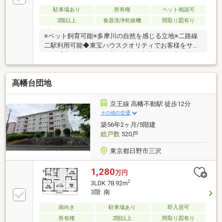
駐車場あり
所有権
ペット相談可
2階以上
食器洗浄乾燥機
間取り図有り
※ペット飼育可能※多摩川の自然を感じる立地※二路線
二駅利用可能◆東宝ハウスクオリティでお客様をサポ
ート「家を買う、その先もずっと安心。」正直な情報
＆未来設計でサポートします１）安心して物件検討が
できるよう、良いところだけでなく、注意点も正直に
高幡台団地
お伝えしています。２）住宅ローンに関して、いくら
までの融資が可能か、いくらなら支払いなら安心なの
か、 熟練の担当者が「未来カレンダー」を利用し
京王線 高幡不動駅 徒歩12分
てご案内します。３）東宝ハウスＮＥＸＴとの連携
その他の交通
で、ご購入後も充実のサポートを。ずっとずっとパー
築56年2ヶ月/5階建
トナーです。
総戸数
520戸
東京都日野市三沢
1,280
万円
2
3LDK 78.92m
3階 南
南向き
駐車場あり
即入居可
所有権
2階以上
間取り図有り