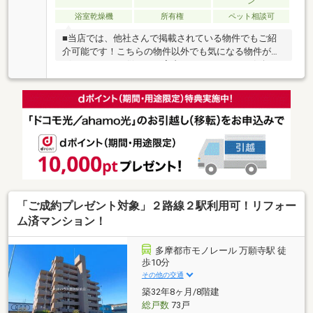
ン
浴室乾燥機
所有権
ペット相談可
■当店では、他社さんで掲載されている物件でもご紹
介可能です！こちらの物件以外でも気になる物件がご
ざいましたら、併せてご案内いたしますのでお気軽に
ご相談ください。 ■住宅ローンのご案内もお任せ下
さい。専属スタッフによりネット銀行等も含めた数あ
る金融機関の中からお客様にとってベストなプランを
ご提案いたします！ ■ご売却のご相談も承っており
ます。まずは簡易査定にて概算での売却金額をお伝え
致します。どうぞお気軽にお問い合わせください。
■当店には賃貸専門のスタッフもおりますので、賃貸
との同時相談も可能です。 ■ピタットハウス全国６
５１店舗のネットワークでお客様を全力サポート致し
ます！
「ご成約プレゼント対象」２路線２駅利用可！リフォー
ム済マンション！
多摩都市モノレール 万願寺駅 徒
歩10分
その他の交通
築32年8ヶ月/8階建
総戸数
73戸