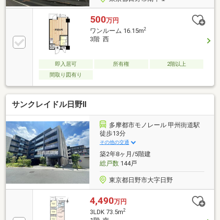
500
万円
2
ワンルーム 16.15m
3階 西
即入居可
所有権
2階以上
間取り図有り
サンクレイドル日野Ⅱ
多摩都市モノレール 甲州街道駅
徒歩13分
その他の交通
築2年8ヶ月/5階建
総戸数
144戸
東京都日野市大字日野
4,490
万円
2
3LDK 73.5m