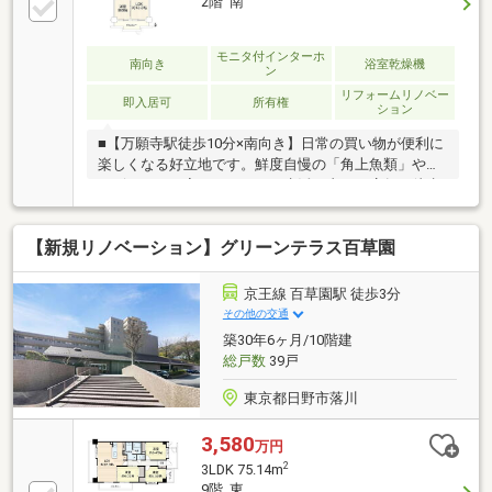
2階 南
モニタ付インターホ
南向き
浴室乾燥機
ン
リフォームリノベー
即入居可
所有権
ション
■【万願寺駅徒歩10分×南向き】日常の買い物が便利に
楽しくなる好立地です。鮮度自慢の「角上魚類」やコ
ンビニ、すき家など、日々の生活を支える店舗が徒歩
圏内に充実しています。■ 【お子様にも安心の住環
境】前面道路にはゆとりのある歩道が完備され、小さ
【新規リノベーション】グリーンテラス百草園
なお子様連れやベビーカーでの移動も安心です。■ ゼ
ロコスト仲介※詳細は【諸費用欄】をチェック！■買う
前に絶対見てほしい！HPの「購入専門ブログ」は必読
京王線 百草園駅 徒歩3分
■メリットだけでなく「デメリット」も包み隠さず正
その他の交通
直に説明■LINEで24時間相談OK。しつこい営業は一切
築30年6ヶ月/10階建
なし「損しない・後悔しない買い方」を、代表の溝口
総戸数
39戸
が直接サポートします。
東京都日野市落川
3,580
万円
2
3LDK 75.14m
9階 東