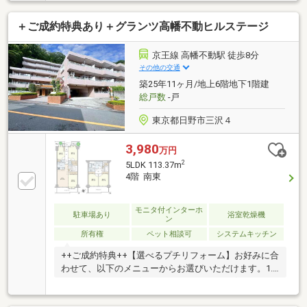
ームに対応エステート白馬国分寺店には白馬建設国分
寺営業所が併設リフォームプランナーが常駐していま
＋ご成約特典あり＋グランツ高幡不動ヒルステージ
す、内装リフォーム、リノベーションなどを幅広くご
提案します
京王線 高幡不動駅 徒歩8分
その他の交通
築25年11ヶ月/地上6階地下1階建
総戸数
-戸
東京都日野市三沢４
3,980
万円
2
5LDK 113.37m
4階 南東
モニタ付インターホ
駐車場あり
浴室乾燥機
ン
所有権
ペット相談可
システムキッチン
++ご成約特典++【選べるプチリフォーム】お好みに合
わせて、以下のメニューからお選びいただけます。1.
ハウスクリーニング2.エアコンクリーニング3.アクセ
ントクロス張替え4.クッションフロア張替え5.シャワ