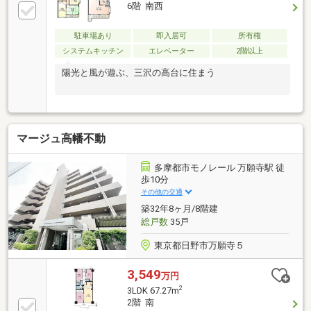
グと隣接する洋室の可動間仕切りを開放し、約19.5帖
6階 南西
の空間として利用可能。§浴室乾燥機付きで、天候の
悪い日でも浴室で洗濯物が乾かせます。§2026年3月リ
駐車場あり
即入居可
所有権
フォーム済。・新調：システムキッチン、ユニットバ
システムキッチン
エレベーター
2階以上
ス、トイレ、洗面台 他・貼替：クロス、フロアタイ
ル 他
陽光と風が遊ぶ、三沢の高台に住まう
マージュ高幡不動
多摩都市モノレール 万願寺駅 徒
歩10分
その他の交通
築32年8ヶ月/8階建
総戸数
35戸
東京都日野市万願寺５
3,549
万円
2
3LDK 67.27m
2階 南