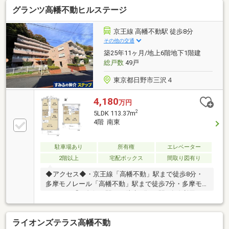
ートイレ交換6.排水口高圧洗浄...他※販売価格により適
グランツ高幡不動ヒルステージ
用や組み合わせが変わります。※リフォーム工事費に
充当することも可能です。※物件の構造上実施できな
いものもあります。【あんしんサポート】既存設備が
京王線 高幡不動駅 徒歩8分
万が一故障した場合、修理費の一部が保証されま
その他の交通
す。・給湯器・ガスコンロ・キッチン水栓...他※経過年
築25年11ヶ月/地上6階地下1階建
数によります。上記各詳細は担当営業にお尋ねくださ
総戸数
49戸
い。
東京都日野市三沢４
4,180
万円
2
5LDK 113.37m
4階 南東
駐車場あり
所有権
エレベーター
2階以上
宅配ボックス
間取り図有り
◆アクセス◆・京王線「高幡不動」駅まで徒歩8分・
多摩モノレール「高幡不動」駅まで徒歩7分・多摩モ
ノレール「程久保」駅まで徒歩7分⇒3駅2路線利用可
能です。◆物件概要◆・専有面積：113.37㎡ ・間取
り：5ＬＤＫ・構造：鉄筋コンクリート造地下1階付6
ライオンズテラス高幡不動
階建 所在階4階・築年月：2000年10月築・総戸数：