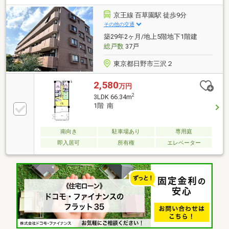
49戸・ペット飼育可（飼育細則あり）
京王線 百草園駅 徒歩9分
その他の交通
築29年2ヶ月/地上5階地下1階建
総戸数
37戸
東京都日野市三沢２
2,580
万円
2
3LDK 66.34m
1階 南
南向き
駐車場あり
専用庭
即入居可
所有権
エレベーター