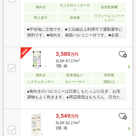
モニタ付インターホ
南向き
浴室乾燥機
ン
リフォームリノベー
即入居可
所有権
ション
■平坦地に立地です。■２沿線以上利用可で通勤通学に
便利です。■南向き、南面バルコニー付です。■全居室
収納付でスッキリ暮らせます。■対面式キッチンで使
いやすいです。■浴室乾燥機、浴室暖房付でバスタイ
ムを快適に過ごせます。■オートロック、ＴＶモニタ
3,580
万円
付インターホン、防犯カメラで安心です。■万願寺駅
2
3LDK 67.27m
から徒歩10分で通勤通学にはとても便利です。■即入
7階 南
居可。住宅ローン相談会も同時開催中無理のない住宅
ローンの試算やご購入の際にかかる諸費用の概算も行
南向き
駐車場あり
所有権
っております。しっかりとした資金計画のアドバイス
システムキッチン
エレベーター
2階以上
をさせて頂きますので、お気軽にご相談ください。お
●南向きのバルコニーは日差しもたっぷり注ぎ、お洗
問い合わせ、お待ちしております。
濯物もよく乾きます。●周辺環境はもちろん、日当た
りや設備仕様など、実際に行ってみないと分からない
ことも多くございます。営業担当がご案内いたします
ので、お気軽にお問い合わせください。
3,549
万円
2
3LDK 62.27m
2階 南