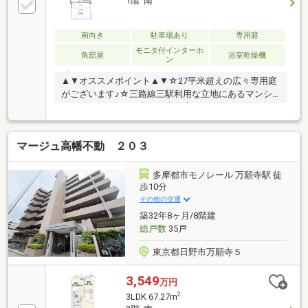
1階 南
南向き
駐車場あり
専用庭
モニタ付インターホ
角部屋
浴室乾燥機
ン
▲▼オススメポイント▲▼☆27平米超えの広々専用庭
がございます♪☆三路線三駅利用な立地にあるマンシ
ョンです♪☆南側に大きな専用庭がある為、日当たり
良好です♪☆2024年築のまだ新しいマンション☆2026
年3月ハウスクリーニング済み、綺麗な室内環境が整
マージュ高幡不動 ２０３
っています♪☆築浅ハウスクリーニング済みのため室
内はすぐに新生活を始められる状態。☆約16.2帖の
LDKは家族でゆったり過ごせる空間で、収納も豊富に
多摩都市モノレール 万願寺駅 徒
確保されています。☆浴室乾燥機や床暖房など設備も
歩10分
充実し、日々の家事負担を軽減。☆アルソックの24時
その他の交通
間セキュリティーシステム導入と安心感も魅力の一邸
築32年8ヶ月/8階建
です。
総戸数
35戸
東京都日野市万願寺５
3,549
万円
2
3LDK 67.27m