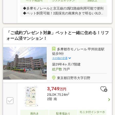
ペット相談可
システムキッチン
2階以上
◆多摩モノレールと京王線の2駅2路線利用可能で便利
◆ペット飼育可能！2面採光の南東向きで明るい3LDK
です
「ご成約プレゼント対象」ペットと一緒に住める！リフ
ォーム済マンション！
多摩都市モノレール 甲州街道駅
徒歩9分
その他の交通
築29年4ヶ月/7階建
総戸数
73戸
東京都日野市大字日野
3,749
万円
2
2SLDK 75.24m
2階 南
モニタ付インターホ
南向き
駐車場あり