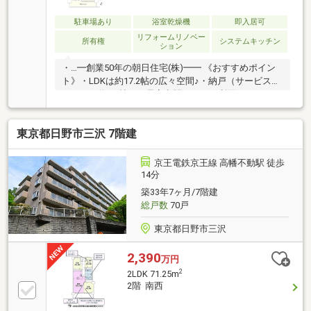
駐車場あり
浴室乾燥機
即入居可
リフォームリノベー
所有権
システムキッチン
ション
・…━創業50年の朝日住宅(株)━━ 《おすすめポイン
ト》・LDKは約17.2帖の広々空間♪・納戸（サービスル
ーム）は約6.0帖あり居室空間としても利用可・スーパ
ー、コンビニも徒歩圏内で住環境良好♪・対面式のシ
ステムキッチン♪・オートロックありでセキュリティ
東京都日野市三沢 7階建
面も安心です・ペット飼育可能（細則有り）《2026年
6月リフォーム内容》・システムキッチン ・ユニッ
トバス ・洗面化粧台 ・トイレ・フローリング ・
京王電鉄京王線 高幡不動駅 徒歩
クロス ・給湯器 ・ハウスクリーニングなど お
14分
気軽にお問い合わせください
築33年7ヶ月/7階建
♪━━━━━━━━━━━━━・‥…
総戸数
70戸
東京都日野市三沢
2,390
万円
2
2LDK 71.25m
2階 南西