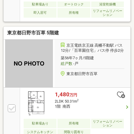
駐車場あり
オートロック
浴室乾燥機
リフォームリノベー
即入居可
所有権
ション
東京都日野市百草 5階建
京王電鉄京王線 高幡不動駅 バス
12分/「百草園住宅」バス停 停歩2分
築56年7ヶ月/5階建
総戸数
-戸
東京都日野市百草
1,480
万円
2
2LDK 50.31m
1階 南西
リフォームリノベー
駐車場あり
所有権
ション
システムキッチン
間取り図有り