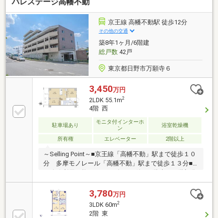
パレステージ高幡不動
く、プライバシー性に優れます。・和室はLDKとの一
体的利用も可能なため、用途に応じた使い分けが可能
です。・カウンターキッチンを採用しているため、テ
京王線 高幡不動駅 徒歩12分
レビやご家族の様子を見ながら調理ができます。・約
その他の交通
6.0畳洋室にはウォークインクローゼットが設置されて
築8年1ヶ月/6階建
おります。・1317タイプの浴室には、浴室換気乾燥機
総戸数
42戸
を装備しておりカビ防止や衣類の乾燥にも効果的で
す。
東京都日野市万願寺６
3,450
万円
2
2LDK 55.1m
4階 西
モニタ付インターホ
駐車場あり
浴室乾燥機
ン
所有権
エレベーター
2階以上
～Selling Point～■京王線「高幡不動」駅まで徒歩１０
分 多摩モノレール「高幡不動」駅まで徒歩１３分■
２路線利用可能■２０１８年８月築■６階建て４階部分
■２ＬＤＫ＋ＳＩＣ＋納戸■ペット飼育可能（細則有）
■宅配ボックスあり■各居室に収納スペースあり■富士
3,780
万円
山が望める南西バルコニー（天候によります。）
2
3LDK 60m
2階 東