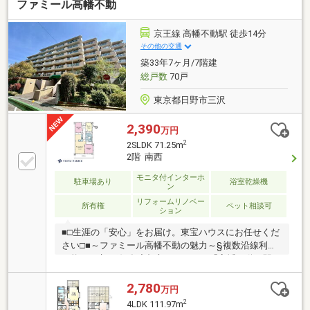
ファミール高幡不動
京王線 高幡不動駅 徒歩14分
その他の交通
築33年7ヶ月/7階建
総戸数
70戸
東京都日野市三沢
2,390
万円
2
2SLDK 71.25m
2階 南西
モニタ付インターホ
駐車場あり
浴室乾燥機
ン
リフォームリノベー
所有権
ペット相談可
ション
■□生涯の「安心」をお届け。東宝ハウスにお任せくだ
さい□■～ファミール高幡不動の魅力～§複数沿線利用
可能。・京王線/多摩都市モノレール「高幡不動」駅ま
で徒歩14分・多摩都市モノレール「程久保」駅まで徒
歩14分 他§7階建て2階部分のお部屋です。§LDK・約
2,780
万円
6.0帖洋室が南西バルコニーに面しています。§リビン
2
4LDK 111.97m