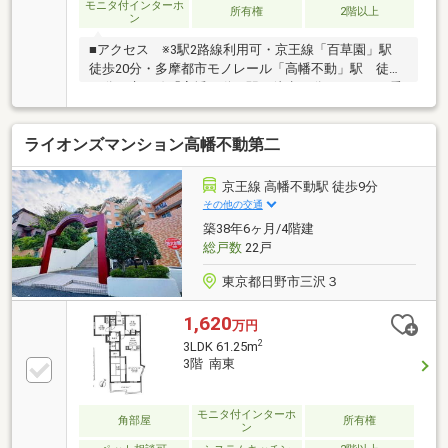
モニタ付インターホ
所有権
2階以上
ン
■アクセス ※3駅2路線利用可・京王線「百草園」駅
徒歩20分・多摩都市モノレール「高幡不動」駅 徒歩
21分・京王線「高幡不動」駅 徒歩24分またはバス乗
車12分 バス停「百草園住宅」徒歩3分■物件ポイン
ト・専有面積 50.31㎡・バルコニー面積 5.08㎡・間取
ライオンズマンション高幡不動第二
り 3DK・構造 鉄筋コンクリート造5階建て4階部分・築
年月 1970年2月・南北に窓があり通風良好
京王線 高幡不動駅 徒歩9分
その他の交通
築38年6ヶ月/4階建
総戸数
22戸
東京都日野市三沢３
1,620
万円
2
3LDK 61.25m
3階 南東
モニタ付インターホ
角部屋
所有権
ン