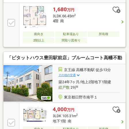
1,680
万円
2
3LDK 66.45m
4階 南
南向き
駐車場あり
所有権
2階以上
間取り図有り
「ピタットハウス豊田駅前店」ブルームコート高幡不動
京王線 高幡不動駅 徒歩13分
その他の交通
築24年7ヶ月/地上2階地下1階建
総戸数
29戸
東京都日野市南平１
4,000
万円
2
3LDK 105.31m
地下1階 南