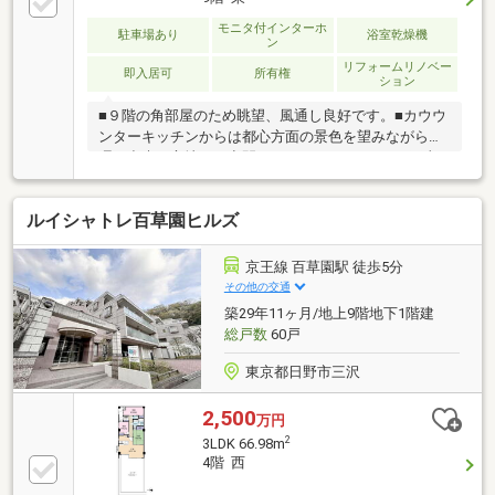
モニタ付インターホ
駐車場あり
浴室乾燥機
ン
リフォームリノベー
即入居可
所有権
ション
■９階の角部屋のため眺望、風通し良好です。■カウウ
ンターキッチンからは都心方面の景色を望みながら調
理が出来る心地よい空間です。■リノベーション工事
も完了し、とっても綺麗に仕上がっています！■食洗
器付き■エアコン１台付
ルイシャトレ百草園ヒルズ
京王線 百草園駅 徒歩5分
その他の交通
築29年11ヶ月/地上9階地下1階建
総戸数
60戸
東京都日野市三沢
2,500
万円
2
3LDK 66.98m
4階 西