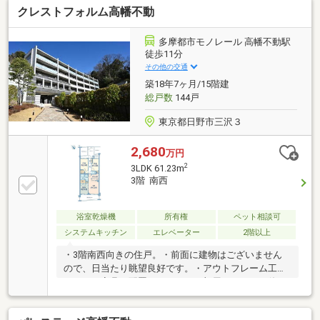
クレストフォルム高幡不動
ルの問い合わせを24時間受付対応◆成約されたお客様
には、突発的な設備トラブルに対応する「駆けつけ」
サービスを提供しております。24時間365日コールセ
多摩都市モノレール 高幡不動駅
ンター対応、30分以内の一次応急処置を無料で実施。
徒歩11分
※対象期間・対象者・対象設備等の諸条件あり
その他の交通
築18年7ヶ月/15階建
総戸数
144戸
東京都日野市三沢３
2,680
万円
2
3LDK 61.23m
3階 南西
浴室乾燥機
所有権
ペット相談可
システムキッチン
エレベーター
2階以上
・3階南西向きの住戸。・前面に建物はございません
ので、日当たり眺望良好です。・アウトフレーム工法
のため、家具の配置がしやすくお部屋をすっきり使う
ことが可能です。・玄関前にはポーチを採用している
ため、居室の近くを他の居住者の方が通ることがな