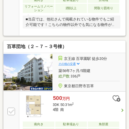
南向き
駐車場あり
所有権
リフォームリノベー
2階以上
間取り図有り
ション
■当店では、他社さんで掲載されている物件でもご紹
介可能です！こちらの物件以外でも気になる物件がご
ざいましたら、併せてご紹介いたしますのでお気軽に
ご相談ください。■住宅ローンのご案内もお任せくだ
さい。専属スタッフによりネット銀行等も含めた数あ
百草団地（２－７－３号棟）
る金融機関の中からお客様にとってベストなプランを
ご提案いたします！■ご売却のご相談も承っておりま
す。まずは机上査定にて概算での売却金額を査定いた
京王線 百草園駅 徒歩20分
します。どうぞお気軽にお問い合わせください。■当
その他の交通
店には賃貸専門のスタッフもおりますので、賃貸との
築56年7ヶ月/5階建
同時相談も可能です。■ピタットハウス全国６５１店
総戸数
336戸
舗のネットワークで理想のご購入を全力サポートいた
します！
東京都日野市百草
500
万円
2
3DK 50.31m
4階 南
南向き
駐車場あり
角部屋