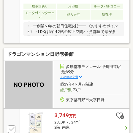
駐車場あり
角部屋
ルーフバルコニー
モニタ付インターホ
即入居可
所有権
ン
・…━創業50年の朝日住宅(株)━━ 《おすすめポイン
ト》・LDKは約14.2帖の広々空間♪・角部屋で窓が多く
陽当たり良好で明るい室内です♪・閑静な住宅地での
んびりスローライフを♪・徒歩圏内にスーパーがあり
住環境良好・お風呂は追炊き機能♪・約47.44平米のル
ドラゴンマンション日野壱番館
ーフバルコニー付き♪ガーデニングなどお楽しみかた
無限大♪・高台のためルーフバルコニーから眺望良好
♪・リフォームや住宅ローンのご相談も承りま
多摩都市モノレール 甲州街道駅
す！！ お気軽にお問い合わせください
徒歩9分
♪━━━━━━━━━━━━━・‥…
その他の交通
築29年4ヶ月/7階建
総戸数
73戸
東京都日野市大字日野
3,749
万円
2
2SLDK 75.24m
2階 南東