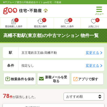
NTTグループ運営の不動産総合サイト goo住宅・不動産
1
0
0
0
最近検索した条件
最近見た物件
保存した条件
お気に入り
高幡不動駅(東京都)の中古マンション 物件一覧
駅
変更する
京王電鉄京王線/高幡不動
条件
変更する
指定なし
新着メールを受
検索条件を保存
アプリで探す
取る
78
件
が該当しました。