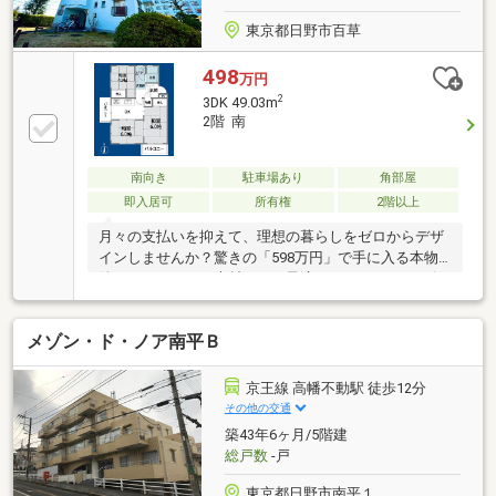
ます！
東京都日野市百草
498
万円
2
3DK 49.03m
2階 南
南向き
駐車場あり
角部屋
即入居可
所有権
2階以上
月々の支払いを抑えて、理想の暮らしをゼロからデザ
インしませんか？驚きの「598万円」で手に入る本物
件は、リフォーム素材として最適な3DK。336戸のビッ
グコミュニティならではの管理体制と、緑豊かな住環
境が魅力です。所在階は外出や帰宅がスムーズな2階
メゾン・ド・ノア南平Ｂ
部分。階段の負担が少なく、お買い物帰りも軽やかで
す。「古いからこそ、自由に直せる」という団地リノ
ベーションの醍醐味を存分に味わえる一邸。予算を賢
京王線 高幡不動駅 徒歩12分
く抑えつつ、浮いた資金で最新のキッチンや無垢の床
その他の交通
など、あなたの「こだわり」を詰め込んだ世界に一つ
築43年6ヶ月/5階建
だけの住まいを形にしましょう。※リフォームプラン
総戸数
-戸
もございます♪お気軽にお問い合わせください。
東京都日野市南平１