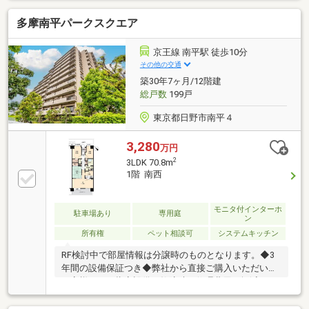
多摩南平パークスクエア
京王線 南平駅 徒歩10分
その他の交通
築30年7ヶ月/12階建
総戸数
199戸
東京都日野市南平４
3,280
万円
2
3LDK 70.8m
1階 南西
モニタ付インターホ
駐車場あり
専用庭
ン
所有権
ペット相談可
システムキッチン
RF検討中で部屋情報は分譲時のものとなります。◆3
年間の設備保証つき◆弊社から直接ご購入いただいた
お客様には、指定設備の故障時に修理費用を軽減する
「あんしん保証」サービスをご用意しております。※
保証内容の制限・保証限度額の設定あり◆設備トラブ