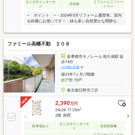
モニタ付インターホ
リフォームリノベー
所有権
ン
ション
― ポイント ―・2024年5月リフォーム履歴有。室内
を綺麗にお使いです！・緑も多い自然豊かな閑静な住
環境！・徒歩圏内にスーパーなど多数あり、利便性の
良い立地！・約8帖の広めな洋室×収納付の約6帖の洋
室・広々とした約30平米超えのルーフバルコニー付！
ファミール高幡不動 ２０８
高台から見る眺望良好！◆リフォーム履歴◆2024年5
月・インターホン交換・トイレ交換（ウォシュレット
付）・一部クロス張替・洗濯防水パン交換 ・ハウス
多摩都市モノレール 程久保駅 徒
クリーニング など▼周辺環境▼・Fuji百草園店 約
歩14分
210ｍ・業務スーパー 約230ｍ・京王百草園 約270
その他の交通
ｍ・市川本北方郵便局 約390ｍ
築33年7ヶ月/7階建
総戸数
70戸
東京都日野市三沢
2,390
万円
2
2SLDK 71.25m
2階 南西
モニタ付インターホ
駐車場あり
浴室乾燥機
ン
リフォームリノベー