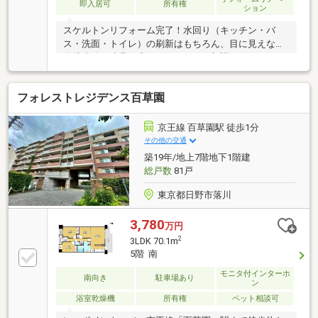
即入居可
所有権
ション
スケルトンリフォーム完了！水回り（キッチン・バ
ス・洗面・トイレ）の刷新はもちろん、目に見えない
給排水管や建具・床までトータルに新調。エアコンも
1台新設済みです。都心アクセス良好×緑豊かな住環境
京王線特急利用で「新宿」駅まで直通33分。利便性を
フォレストレジデンス百草園
手に入れつつ、バルコニーからは美しい木々が広が
り、日当たりも良好な癒しのロケーションです。ライ
フスタイルに寄り添う「2LDK+S」約13.5帖のLDKは、
京王線 百草園駅 徒歩1分
隣接する洋室の間仕切りを開放することで、広々とし
その他の交通
た大空間リビングとしても活躍。大切なペットと一緒
築19年/地上7階地下1階建
に暮らせる（細則あり）子犬や猫と一緒に、のびのび
総戸数
81戸
と心地よい時間を過ごせるマンションです。
東京都日野市落川
3,780
万円
2
3LDK 70.1m
5階 南
モニタ付インターホ
南向き
駐車場あり
ン
浴室乾燥機
所有権
ペット相談可