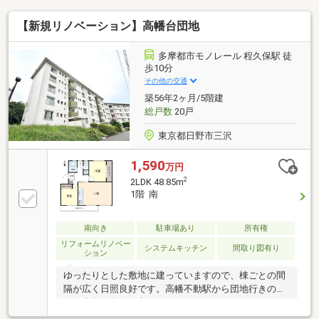
【新規リノベーション】高幡台団地
多摩都市モノレール 程久保駅 徒
歩10分
その他の交通
築56年2ヶ月/5階建
総戸数
20戸
東京都日野市三沢
1,590
万円
2
2LDK 48.85m
1階 南
南向き
駐車場あり
所有権
リフォームリノベー
システムキッチン
間取り図有り
ション
ゆったりとした敷地に建っていますので、棟ごとの間
隔が広く日照良好です。高幡不動駅から団地行きのバ
スは本数も多く便利です。