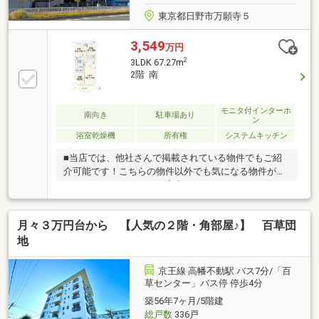
東京都日野市万願寺５
3,549
万円
2
3LDK 67.27m
2階 南
モニタ付インターホ
南向き
駐車場あり
ン
浴室乾燥機
所有権
システムキッチン
■当店では、他社さんで掲載されている物件でもご紹
介可能です！こちらの物件以外でも気になる物件がご
ざいましたら、併せてご案内いたしますのでお気軽に
ご相談ください。 ■住宅ローンのご案内もお任せ下
さい。専属スタッフによりネット銀行等も含めた数あ
月々３万円台から 【人気の２階・角部屋♪】 百草団
る金融機関の中からお客様にとってベストなプランを
ご提案いたします！ ■ご売却のご相談も承っており
地
ます。まずは簡易査定にて概算での売却金額をお伝え
致します。どうぞお気軽にお問い合わせください。
京王線 高幡不動駅 バス7分/「百
■当店には賃貸専門のスタッフもおりますので、賃貸
草センター」バス停 停歩4分
との同時相談も可能です。 ■ピタットハウス全国６
築56年7ヶ月/5階建
５１店舗のネットワークでお客様を全力サポート致し
総戸数
336戸