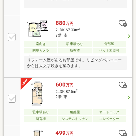
880
万円
2
2LDK 67.03m
3階 南
南向き
駐車場あり
角部屋
防犯カメラ
所有権
ペット相談可
リフォーム歴があるお部屋です。リビングバルコニー
からは大文字焼きを望みます。
600
万円
2
2LDK 87.6m
2階 東
駐車場あり
角部屋
オートロック
所有権
システムキッチン
エレベーター
499
万円