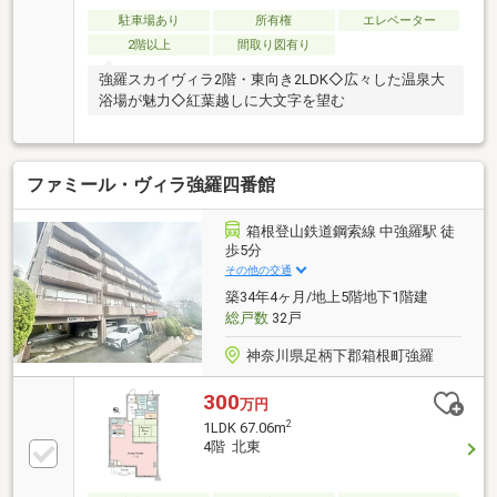
駐車場あり
所有権
エレベーター
2階以上
間取り図有り
強羅スカイヴィラ2階・東向き2LDK◇広々した温泉大
浴場が魅力◇紅葉越しに大文字を望む
ファミール・ヴィラ強羅四番館
箱根登山鉄道鋼索線 中強羅駅 徒
歩5分
その他の交通
築34年4ヶ月/地上5階地下1階建
総戸数
32戸
神奈川県足柄下郡箱根町強羅
300
万円
2
1LDK 67.06m
4階 北東