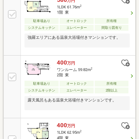
万円
2
1LDK 61.76m
1階 東
駐車場あり
オートロック
所有権
システムキッチン
エレベーター
間取り図有り
強羅エリアにある温泉大浴場付きマンションです。
400
万円
2
ワンルーム 59.82m
2階 東
駐車場あり
オートロック
所有権
システムキッチン
エレベーター
2階以上
露天風呂もある温泉大浴場付きマンションです。
400
万円
2
1LDK 62.95m
4階 東