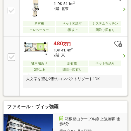
2
1LDK 54.1m
4階 北東
所有権
ペット相談可
システムキッチン
エレベーター
2階以上
間取り図有り
480
万円
2
1DK 41.7m
2階 東
駐車場あり
所有権
ペット相談可
2階以上
間取り図有り
大文字を望む2階のコンパクトリゾート1DK
ファミール・ヴィラ強羅
箱根登山ケーブル線 上強羅駅 徒
歩5分