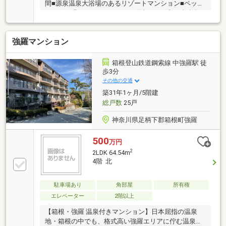
間■源泉温泉大浴場のあるリゾートマンション■ペット
と一緒に過ごせるマンション■陽当たりの良い南東向
きのお部屋■LDK広々15.9帖ゆとりの2LDK■敷地内駐車
場無料■ラグジュアリーな室内空間■ダイニングテーブ
強羅マンション
ル、リビング家具一式付き■LDKと6帖の洋室を繋ぐ小
窓付き■箱根登山ケーブルカー『上強羅』駅徒歩3分※
永住は不可です。（管理組合決定事項）
箱根登山鉄道鋼索線 中強羅駅 徒
歩3分
その他の交通
築31年1ヶ月/5階建
総戸数
25戸
神奈川県足柄下郡箱根町強羅
500
万円
2
2LDK 64.54m
4階 北
駐車場あり
角部屋
所有権
エレベーター
2階以上
【箱根・強羅 温泉付きマンション】日本屈指の温泉
地・箱根の中でも、格式高い強羅エリアに佇む温泉付