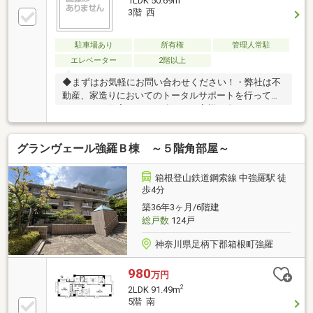
1LDK 50.69m
3階 西
駐車場あり
所有権
管理人常駐
エレベーター
2階以上
◆まずはお気軽にお問い合わせください！・弊社は不
動産、家造りにおいてのトータルサポートを行ってお
ります。・住宅ローンに強く、お客様一人ひとりにあ
ったご提案をさせていただきます。・スタッフ一同、
誠心誠意ご対応させていただきます！◆経験知識が豊
グランヴェール強羅Ｂ棟 ～５階角部屋～
富なスタッフが在籍！迅速な対応を心掛けておりま
す。・お問合せを受けてから即日ご対応をさせていた
だきます。・その他物件情報も多数ございます！お気
箱根登山鉄道鋼索線 中強羅駅 徒
軽にお問い合わせください。
歩4分
築36年3ヶ月/6階建
総戸数
124戸
神奈川県足柄下郡箱根町強羅
980
万円
2
2LDK 91.49m
5階 南