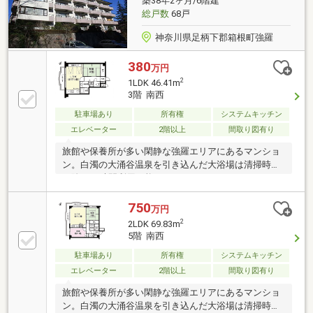
築38年2ヶ月/6階建
総戸数
68戸
神奈川県足柄下郡箱根町強羅
380
万円
2
1LDK 46.41m
3階 南西
駐車場あり
所有権
システムキッチン
エレベーター
2階以上
間取り図有り
旅館や保養所が多い閑静な強羅エリアにあるマンショ
ン。白濁の大涌谷温泉を引き込んだ大浴場は清掃時間
を除く24時間利用可能です。
750
万円
2
2LDK 69.83m
5階 南西
駐車場あり
所有権
システムキッチン
エレベーター
2階以上
間取り図有り
旅館や保養所が多い閑静な強羅エリアにあるマンショ
ン。白濁の大涌谷温泉を引き込んだ大浴場は清掃時間