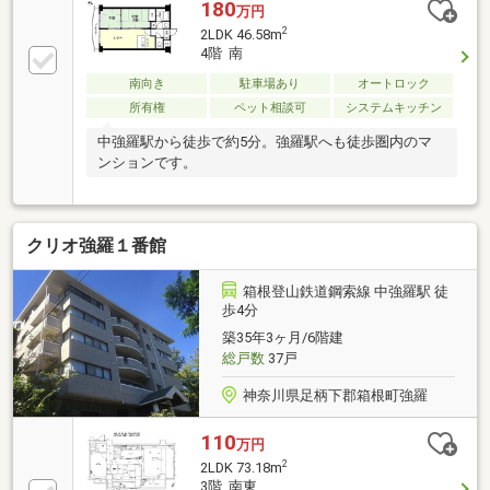
180
万円
2
2LDK 46.58m
4階 南
南向き
駐車場あり
オートロック
所有権
ペット相談可
システムキッチン
中強羅駅から徒歩で約5分。強羅駅へも徒歩圏内のマ
ンションです。
クリオ強羅１番館
箱根登山鉄道鋼索線 中強羅駅 徒
歩4分
築35年3ヶ月/6階建
総戸数
37戸
神奈川県足柄下郡箱根町強羅
110
万円
2
2LDK 73.18m
3階 南東