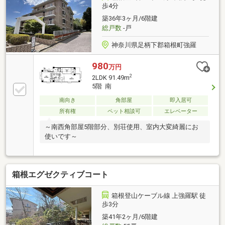
歩4分
築36年3ヶ月/6階建
総戸数
-戸
神奈川県足柄下郡箱根町強羅
980
万円
2
2LDK 91.49m
5階 南
南向き
角部屋
即入居可
所有権
ペット相談可
エレベーター
～南西角部屋5階部分、別荘使用、室内大変綺麗にお
使いです～
箱根エグゼクティブコート
箱根登山ケーブル線 上強羅駅 徒
歩3分
築41年2ヶ月/6階建