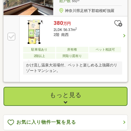
総戸数
55戸
神奈川県足柄下郡箱根町強羅
380
万円
2
2LDK 56.37m
2階 南西
駐車場あり
所有権
ペット相談可
2階以上
間取り図有り
かけ流し温泉大浴場付、ペットと楽しめる上強羅のリ
ゾートマンション。
もっと見る
お気に入り物件一覧を見る