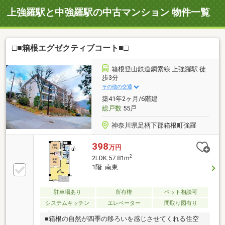
上強羅駅と中強羅駅の中古マンション 物件一覧
□■箱根エグゼクティブコート■□
箱根登山鉄道鋼索線 上強羅駅 徒
歩3分
その他の交通
築41年2ヶ月/6階建
総戸数
55戸
神奈川県足柄下郡箱根町強羅
398
万円
2
2LDK 57.81m
1階 南東
駐車場あり
所有権
ペット相談可
システムキッチン
エレベーター
間取り図有り
■箱根の自然が四季の移ろいを感じさせてくれる住空