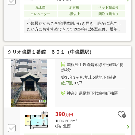
最上階
所有権
ペット相談可
エレベーター
2階以上
間取り図有り
小規模だからこそ管理体制が行き届き、静かに過ごし
たい方におすすめできます2024年に浴室改修、近年の
大規模修繕実施で共用部の状態も良好です駅徒歩圏な
がら大通りに面さない落ち着いた立地で、ペット可
（制限あり）なのも家族利用に嬉しいポイントです■
クリオ強羅１番館 ６０１（中強羅駅）
内見について内見、室内写真に関しましては、0120-
104-176までご連絡下さい。※内見申込書の提出と身分
証の提示が必要です。■交通箱根登山鉄道ケーブルカ
箱根登山鉄道鋼索線 中強羅駅 徒
ー「中強羅駅」徒歩約4分■設備等管理人常駐、エレベ
歩4分
ーター、駐車場(屋外8台、屋内2台 ※無料)、温泉大浴
築35年3ヶ月/地上6階地下1階建
場、ラウンジインターネット(光回線、戸別契約)
総戸数
37戸
神奈川県足柄下郡箱根町強羅
390
万円
2
1LDK 58.5m
6階 北西