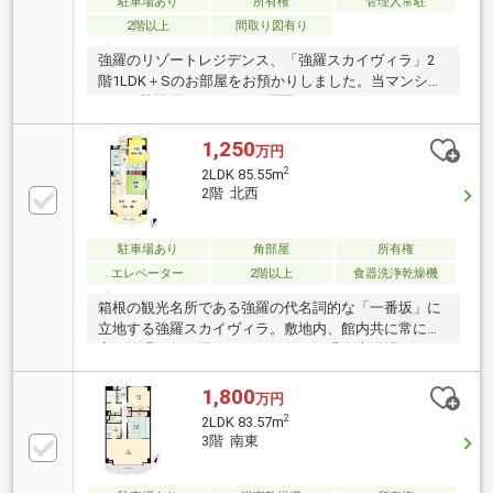
駐車場あり
所有権
管理人常駐
2階以上
間取り図有り
強羅のリゾートレジデンス、「強羅スカイヴィラ」2
階1LDK＋Sのお部屋をお預かりしました。当マンショ
ンでは比較的コンパクトな間取りではございますが、
日当たりも良く、バルコニーからは四季折々の景色が
お愉しみいただけます。ご内見のご予約、ご質問はお
1,250
万円
気軽にご連絡くださいませ。
2
2LDK 85.55m
2階 北西
駐車場あり
角部屋
所有権
エレベーター
2階以上
食器洗浄乾燥機
箱根の観光名所である強羅の代名詞的な「一番坂」に
立地する強羅スカイヴィラ。敷地内、館内共に常に丁
寧な管理が行き届いており、何より温泉大浴場はオー
ナー様たちも感心するほど清潔感に満ちています。今
回お預かりしたお部屋は、眺望ばかりに注目されがち
1,800
万円
なリゾートマンションの中、緑の落ち着きのある景色
2
2LDK 83.57m
が魅力です。また、角部屋のため玄関前のアルコーブ
3階 南東
から始まり全体的にゆとりとプライベート感が両立し
ています。室内は令和2年に浴室のユニットバス交