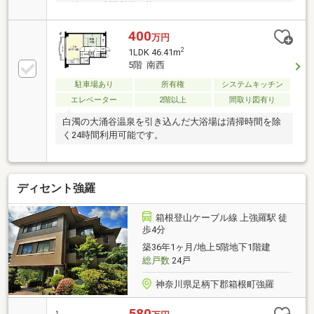
を除く24時間利用可能です。
400
万円
2
1LDK 46.41m
5階 南西
駐車場あり
所有権
システムキッチン
エレベーター
2階以上
間取り図有り
白濁の大涌谷温泉を引き込んだ大浴場は清掃時間を除
く24時間利用可能です。
ディセント強羅
箱根登山ケーブル線 上強羅駅 徒
歩4分
築36年1ヶ月/地上5階地下1階建
総戸数
24戸
神奈川県足柄下郡箱根町強羅
580