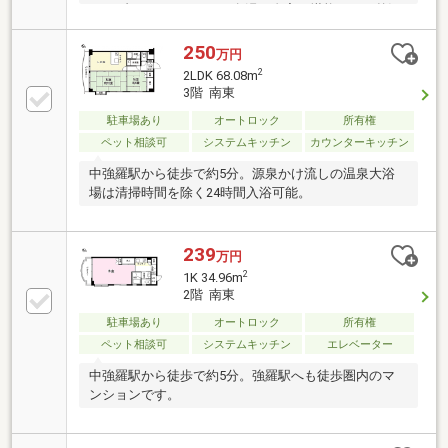
きリゾートマンション。名湯を自宅で堪能できる贅沢
なひと時を、今ここに。専用温泉施設に加え、強羅の
自然美を一望できるロケーションが、非日常の安らぎ
250
万円
をもたらします。歴史ある強羅公園や美術館が徒歩圏
2
2LDK 68.08m
内、四季折々の文化と自然に包まれる贅沢な時間。都
3階 南東
心からのアクセスも良好です。上質な大人の週末の隠
駐車場あり
オートロック
所有権
れ家を、箱根・強羅で手に入れませんか？
ペット相談可
システムキッチン
カウンターキッチン
中強羅駅から徒歩で約5分。源泉かけ流しの温泉大浴
場は清掃時間を除く24時間入浴可能。
239
万円
2
1K 34.96m
2階 南東
駐車場あり
オートロック
所有権
ペット相談可
システムキッチン
エレベーター
中強羅駅から徒歩で約5分。強羅駅へも徒歩圏内のマ
ンションです。