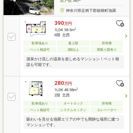
総戸数
36戸
神奈川県足柄下郡箱根町強羅
390
万円
2
1LDK 58.5m
6階 北西
駐車場あり
最上階
所有権
ペット相談可
2階以上
間取り図有り
源泉かけ流しの温泉を楽しめるマンション！ペット相
談も可能です。
280
万円
2
1LDK 48.58m
2階 北西
駐車場あり
オートロック
所有権
ペット相談可
システムキッチン
エレベーター
賑わいを見せる強羅エリアの中でも閑静な場所に建つ
マンションです。