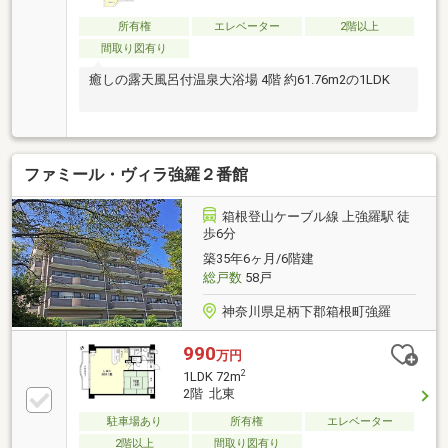
所有権
エレベーター
2階以上
間取り図有り
癒しの露天風呂付温泉大浴場 4階 約61.76m2の1LDK
ファミール・ヴィラ強羅２番館
箱根登山ケーブル線 上強羅駅 徒
歩6分
築35年6ヶ月/6階建
総戸数
58戸
神奈川県足柄下郡箱根町強羅
990
万円
2
1LDK 72m
2階 北東
駐車場あり
所有権
エレベーター
2階以上
間取り図有り