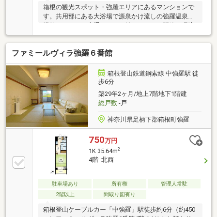
箱根の観光スポット・強羅エリアにあるマンションで
す。共用部にある大浴場で源泉かけ流しの強羅温泉を
堪能できます。大通りからは離れており、閑静な環境
にあります。
ファミールヴィラ強羅６番館
箱根登山鉄道鋼索線 中強羅駅 徒
歩6分
築29年2ヶ月/地上7階地下1階建
総戸数
-戸
神奈川県足柄下郡箱根町強羅
750
万円
2
1K 35.64m
4階 北西
駐車場あり
所有権
管理人常駐
2階以上
間取り図有り
箱根登山ケーブルカー「中強羅」駅徒歩約6分（約450