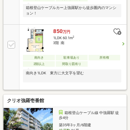
箱根登山ケーブルカー上強羅駅から徒歩圏内のマンシ
ョン！
850
万円
2
1LDK 60.1m
3階 南
南向き
駐車場あり
所有権
2階以上
間取り図有り
南向き1LDK 東方に大文字を望む
クリオ強羅壱番館
箱根登山ケーブル線 中強羅駅 徒
歩4分
築35年3ヶ月/6階建