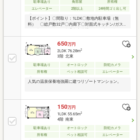
駐車場あり
角部屋
所有権
エレベーター
2階以上
24時間ゴミ出し可
【ポイント】〇間取り：1LDK〇敷地内駐車場（無
料） 〇総戸数32戸〇内廊下〇対面式キッチン/ガスコ
ンロ〇オートロック〇温泉大浴場/サウナ〇ロビー
650
万円
2
2LDK 76.28m
3階 北東
駐車場あり
オートロック
防犯カメラ
所有権
ペット相談可
エレベーター
人気の温泉保養地強羅に建つリゾートマンション。
150
万円
2
1LDK 55.65m
4階 南東
駐車場あり
オートロック
防犯カメラ
所有権
ペット相談可
エレベーター