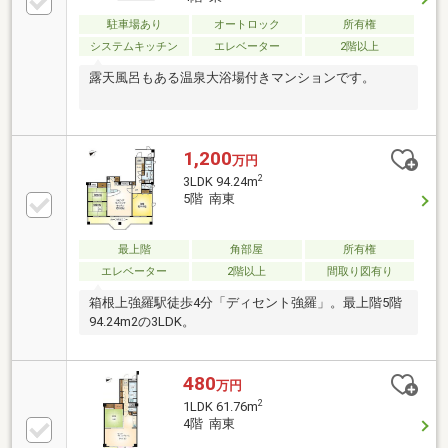
駐車場あり
オートロック
所有権
システムキッチン
エレベーター
2階以上
露天風呂もある温泉大浴場付きマンションです。
1,200
万円
2
3LDK 94.24m
5階 南東
最上階
角部屋
所有権
エレベーター
2階以上
間取り図有り
箱根上強羅駅徒歩4分「ディセント強羅」。最上階5階
94.24m2の3LDK。
480
万円
2
1LDK 61.76m
4階 南東