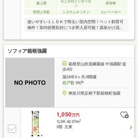
モニタ付インターホ
最上階
所有権
ン
管理人常駐
システムキッチン
エレベーター
使いやすい１ＬＤＫで明るい室内空間！ペット飼育可
物件！室内状態良好につき即入居可能！源泉かけ流し
の共用大浴場あり！
ソフィア箱根強羅
箱根登山鉄道鋼索線 中強羅駅 徒
歩4分
築26年3ヶ月/8階建
総戸数
59戸
神奈川県足柄下郡箱根町強羅
1,050
万円
2
1LDK 42.07m
3階 北東