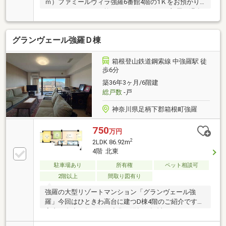
ｍ）ファミールヴィラ強羅6番館4階の1Ｋをお預かり
しました。コストを抑え、コンパクトなお部屋で温泉
を愉しみたい、そんなお客様におすすめです。本格的
な温泉大浴場、安心の地下駐車場付きで評判の良いマ
グランヴェール強羅Ｄ棟
ンションです。お問い合わせをお待ちしております。
箱根登山鉄道鋼索線 中強羅駅 徒
歩6分
築36年3ヶ月/6階建
総戸数
-戸
神奈川県足柄下郡箱根町強羅
750
万円
2
2LDK 86.92m
4階 北東
駐車場あり
所有権
ペット相談可
2階以上
間取り図有り
強羅の大型リゾートマンション「グランヴェール強
羅」今回はひときわ高台に建つD棟4階のご紹介です。
室内は多少経年による劣化・汚損・損耗があり、リフ
ォームが必要な状態ですが、爽やかなな眺望が魅力で