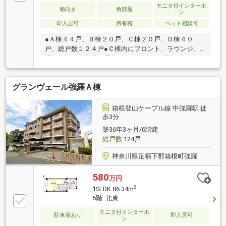
モニタ付インターホ
南向き
角部屋
ン
即入居可
所有権
ペット相談可
●Ａ棟４４戸、Ｂ棟２０戸、Ｃ棟２０戸、Ｄ棟４０
戸、総戸数１２４戸●Ｃ棟内にフロント、ラウンジ、
温泉施設（大浴場・露天・サウナ等）、屋内プール、
パーティールーム、Ｄ棟前にテニスコートがございま
す●Ｃ棟とは地下通路でつながっております●大浴場・
グランヴェール強羅Ａ棟
露天(使用料無料)：常時 ２４時間（清掃時間を除
く） ●サウナ(使用料無料)：平日 １５時～２１時
（清掃時間を除く）、土・日・祝 ９時～２２時（清
箱根登山ケーブル線 中強羅駅 徒
掃時間を除く） トップシーズン ２４時間（清掃時
歩3分
間を除く）
築36年3ヶ月/6階建
総戸数
124戸
神奈川県足柄下郡箱根町強羅
580
万円
2
1SLDK 86.34m
5階 北東
モニタ付インターホ
駐車場あり
即入居可
ン