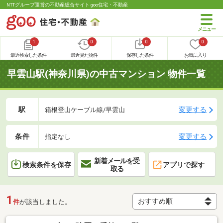
NTTグループ運営の不動産総合サイト goo住宅・不動産
1
0
0
0
最近検索した条件
最近見た物件
保存した条件
お気に入り
早雲山駅(神奈川県)の中古マンション 物件一覧
駅
変更する
箱根登山ケーブル線/早雲山
条件
変更する
指定なし
新着メールを受
検索条件を保存
アプリで探す
取る
1
件
が該当しました。