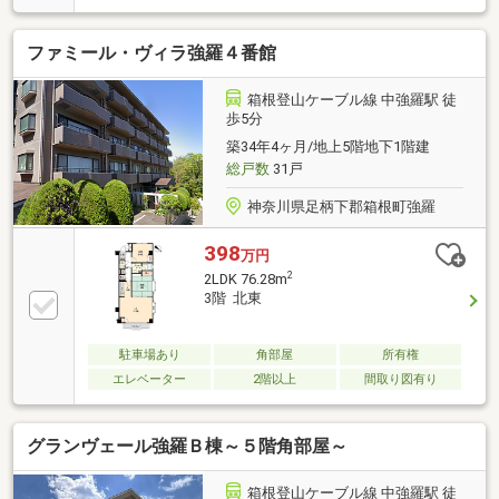
ファミール・ヴィラ強羅４番館
箱根登山ケーブル線 中強羅駅 徒
歩5分
築34年4ヶ月/地上5階地下1階建
総戸数
31戸
神奈川県足柄下郡箱根町強羅
398
万円
2
2LDK 76.28m
3階 北東
駐車場あり
角部屋
所有権
エレベーター
2階以上
間取り図有り
グランヴェール強羅Ｂ棟～５階角部屋～
箱根登山ケーブル線 中強羅駅 徒