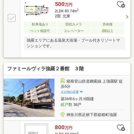
す。現在も売主様が居住中のため、ご見学いただける
500
万円
際は、事前のご予約をお願いいたします。2種類の泉
2
2LDK 83.74m
質を愉しめる温泉大浴場、屋内プール・テニスコート
2階 北東
など、共用施設も充実しています。是非ご見学いただ
駐車場あり
防犯カメラ
所有権
ければと存じます。
ペット相談可
エレベーター
2階以上
強羅エリアにある温泉大浴場・プール付きリゾートマ
ンションです。
ファミールヴィラ強羅２番館 ３階
箱根登山鉄道鋼索線 上強羅駅 徒
歩6分
その他の交通
築36年6ヶ月/6階建
総戸数
58戸
神奈川県足柄下郡箱根町強羅
800
万円
2