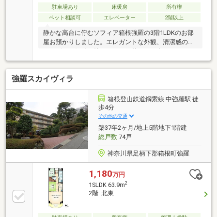
駐車場あり
床暖房
所有権
ペット相談可
エレベーター
2階以上
静かな高台に佇むソフィア箱根強羅の3階1LDKのお部
屋お預かりしました。エレガントな外観、清潔感のあ
るロビーは好感が持てます。日替わりで楽しめる二種
類の大浴場、ペット可で比較的築浅マンションをお探
しの方へ是非オススメの物件でございます。ご内見の
強羅スカイヴィラ
ご予約やご質問など、お気軽にお問い合わせください
ませ。
箱根登山鉄道鋼索線 中強羅駅 徒
歩4分
その他の交通
築37年2ヶ月/地上5階地下1階建
総戸数
74戸
神奈川県足柄下郡箱根町強羅
1,180
万円
2
1SLDK 63.9m
2階 北東