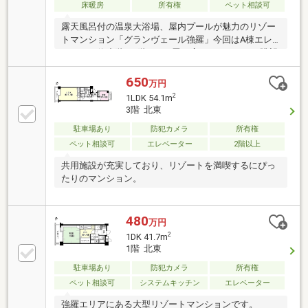
床暖房
所有権
ペット相談可
露天風呂付の温泉大浴場、屋内プールが魅力のリゾー
トマンション「グランヴェール強羅」今回はA棟エレ
ベーター停止階の5階、23.4畳の広々としたLDK、眺望
良好のお部屋をご紹介します。リビングの壁紙の張替
えをしているため室内の状態は良好。バルコニーから
650
万円
は相模湾を遠望し、正面に明星ヶ岳の大文字焼きを望
2
1LDK 54.1m
む強羅ならではの眺望が楽しめます。ウォークインク
3階 北東
ローゼットもあり収納もたっぷりです。
駐車場あり
防犯カメラ
所有権
ペット相談可
エレベーター
2階以上
共用施設が充実しており、リゾートを満喫するにぴっ
たりのマンション。
480
万円
2
1DK 41.7m
1階 北東
駐車場あり
防犯カメラ
所有権
ペット相談可
システムキッチン
エレベーター
強羅エリアにある大型リゾートマンションです。