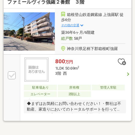
ファミールヴィラ強羅２番館 ３階
箱根登山鉄道鋼索線 上強羅駅 徒
歩6分
その他の交通
築36年6ヶ月/6階建
総戸数
58戸
神奈川県足柄下郡箱根町強羅
800
万円
2
1LDK 50.69m
3階 西
駐車場あり
所有権
管理人常駐
エレベーター
2階以上
◆まずはお気軽にお問い合わせください！・弊社は不
動産、家造りにおいてのトータルサポートを行ってお
ります。・住宅ローンに強く、お客様一人ひとりにあ
ったご提案をさせていただきます。・スタッフ一同、
誠心誠意ご対応させていただきます！◆経験知識が豊
富なスタッフが在籍！迅速な対応を心掛けておりま