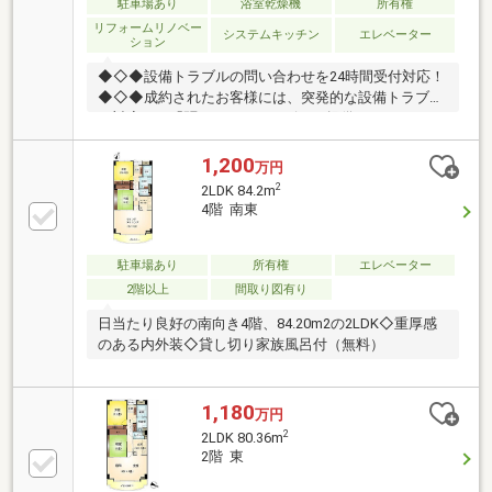
換、システムキッチン交換等の全面的に大掛かりなリ
駐車場あり
浴室乾燥機
所有権
フォームをされ、大変綺麗な状態です。お問い合わせ
リフォームリノベー
システムキッチン
エレベーター
ション
お待ちしております。
◆◇◆設備トラブルの問い合わせを24時間受付対応！
◆◇◆成約されたお客様には、突発的な設備トラブル
に対応する「駆けつけ」サービスを提供しておりま
す。24時間365日コールセンター対応！30分以内の一
次応急処置を無料にて行います。※対象期間：物件引
1,200
万円
き渡し日の翌月末まで※対象者・対象設備・その他諸
2
2LDK 84.2m
条件あり
4階 南東
駐車場あり
所有権
エレベーター
2階以上
間取り図有り
日当たり良好の南向き4階、84.20m2の2LDK◇重厚感
のある内外装◇貸し切り家族風呂付（無料）
1,180
万円
2
2LDK 80.36m
2階 東