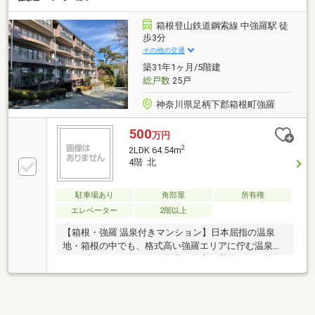
箱根登山鉄道鋼索線 中強羅駅 徒
歩3分
その他の交通
築31年1ヶ月/5階建
総戸数
25戸
神奈川県足柄下郡箱根町強羅
500
万円
2
2LDK 64.54m
4階 北
駐車場あり
角部屋
所有権
エレベーター
2階以上
【箱根・強羅 温泉付きマンション】日本屈指の温泉
地・箱根の中でも、格式高い強羅エリアに佇む温泉付
きリゾートマンション。名湯を自宅で堪能できる贅沢
なひと時を、今ここに。専用温泉施設に加え、強羅の
自然美を一望できるロケーションが、非日常の安らぎ
をもたらします。歴史ある強羅公園や美術館が徒歩圏
内、四季折々の文化と自然に包まれる贅沢な時間。都