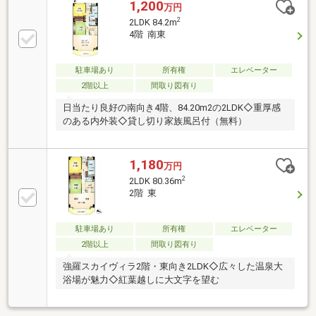
次応急処置を無料にて行います。※対象期間：物件引
1,200
万円
き渡し日の翌月末まで※対象者・対象設備・その他諸
2
2LDK 84.2m
条件あり
4階 南東
駐車場あり
所有権
エレベーター
2階以上
間取り図有り
日当たり良好の南向き4階、84.20m2の2LDK◇重厚感
のある内外装◇貸し切り家族風呂付（無料）
1,180
万円
2
2LDK 80.36m
2階 東
駐車場あり
所有権
エレベーター
2階以上
間取り図有り
強羅スカイヴィラ2階・東向き2LDK◇広々した温泉大
浴場が魅力◇紅葉越しに大文字を望む