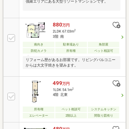
強羅エリアにある大型リゾートマンションです。
880
万円
2
2LDK 67.03m
3階 南
南向き
駐車場あり
角部屋
防犯カメラ
所有権
ペット相談可
リフォーム歴があるお部屋です。リビングバルコニー
からは大文字焼きを望みます。
499
万円
2
1LDK 54.1m
4階 北東
所有権
ペット相談可
システムキッチン
エレベーター
2階以上
間取り図有り
480