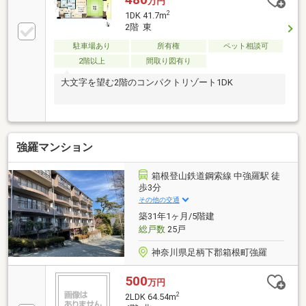
万円
2
1DK 41.7m
2階 東
駐車場あり
所有権
ペット相談可
2階以上
間取り図有り
大文字を望む2階のコンパクトリゾート1DK
強羅マンション
箱根登山鉄道鋼索線 中強羅駅 徒
歩3分
その他の交通
築31年1ヶ月/5階建
総戸数
25戸
神奈川県足柄下郡箱根町強羅
500
万円
2
2LDK 64.54m