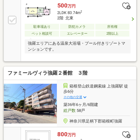
す。現在も売主様が居住中のため、ご見学いただける
500
万円
際は、事前のご予約をお願いいたします。2種類の泉
2
2LDK 83.74m
質を愉しめる温泉大浴場、屋内プール・テニスコート
2階 北東
など、共用施設も充実しています。是非ご見学いただ
駐車場あり
防犯カメラ
所有権
ければと存じます。
ペット相談可
エレベーター
2階以上
強羅エリアにある温泉大浴場・プール付きリゾートマ
ンションです。
ファミールヴィラ強羅２番館 ３階
箱根登山鉄道鋼索線 上強羅駅 徒
歩6分
その他の交通
築36年6ヶ月/6階建
総戸数
58戸
神奈川県足柄下郡箱根町強羅
800
万円