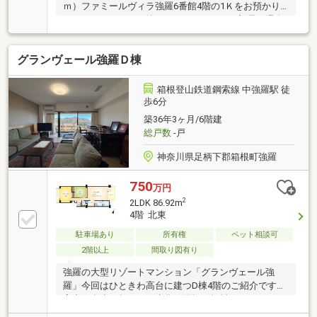
ｍ）ファミールヴィラ強羅6番館4階の1Ｋをお預かり
しました。コストを抑え、コンパクトなお部屋で温泉
を愉しみたい、そんなお客様におすすめです。本格的
な温泉大浴場、安心の地下駐車場付きで評判の良いマ
グランヴェール強羅Ｄ棟
ンションです。お問い合わせをお待ちしております。
箱根登山鉄道鋼索線 中強羅駅 徒
歩6分
築36年3ヶ月/6階建
総戸数
-戸
神奈川県足柄下郡箱根町強羅
750
万円
2
2LDK 86.92m
4階 北東
駐車場あり
所有権
ペット相談可
2階以上
間取り図有り
強羅の大型リゾートマンション「グランヴェール強
羅」今回はひときわ高台に建つD棟4階のご紹介です。
室内は多少経年による劣化・汚損・損耗があり、リフ
ォームが必要な状態ですが、爽やかなな眺望が魅力で