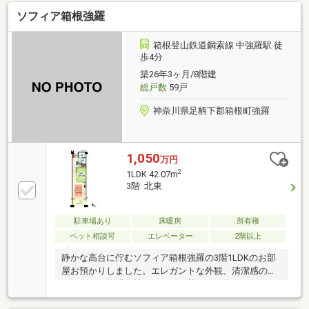
す●Ｃ棟とは地下通路でつながっております●大浴場・
ソフィア箱根強羅
露天(使用料無料)：常時 ２４時間（清掃時間を除
く） ●サウナ(使用料無料)：平日 １５時～２１時
（清掃時間を除く）、土・日・祝 ９時～２２時（清
箱根登山鉄道鋼索線 中強羅駅 徒
掃時間を除く） トップシーズン ２４時間（清掃時
歩4分
間を除く）
築26年3ヶ月/8階建
総戸数
59戸
神奈川県足柄下郡箱根町強羅
1,050
万円
2
1LDK 42.07m
3階 北東
駐車場あり
床暖房
所有権
ペット相談可
エレベーター
2階以上
静かな高台に佇むソフィア箱根強羅の3階1LDKのお部
屋お預かりしました。エレガントな外観、清潔感のあ
るロビーは好感が持てます。日替わりで楽しめる二種
類の大浴場、ペット可で比較的築浅マンションをお探