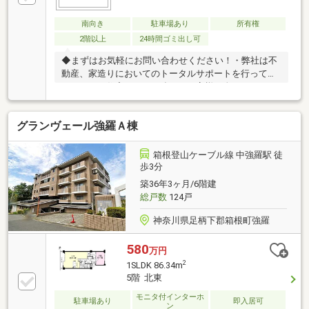
南向き
駐車場あり
所有権
2階以上
24時間ゴミ出し可
◆まずはお気軽にお問い合わせください！・弊社は不
動産、家造りにおいてのトータルサポートを行ってお
ります。・住宅ローンに強く、お客様一人ひとりにあ
ったご提案をさせていただきます。・スタッフ一同、
誠心誠意ご対応させていただきます！◆経験知識が豊
グランヴェール強羅Ａ棟
富なスタッフが在籍！迅速な対応を心掛けておりま
す。・お問合せを受けてから即日ご対応をさせていた
だきます。・その他物件情報も多数ございます！お気
箱根登山ケーブル線 中強羅駅 徒
軽にお問い合わせください。
歩3分
築36年3ヶ月/6階建
総戸数
124戸
神奈川県足柄下郡箱根町強羅
580
万円
2
1SLDK 86.34m
5階 北東
モニタ付インターホ
駐車場あり
即入居可
ン