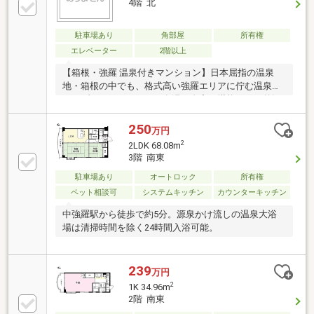
4階 北
駐車場あり
角部屋
所有権
エレベーター
2階以上
【箱根・強羅 温泉付きマンション】日本屈指の温泉
地・箱根の中でも、格式高い強羅エリアに佇む温泉付
きリゾートマンション。名湯を自宅で堪能できる贅沢
なひと時を、今ここに。専用温泉施設に加え、強羅の
自然美を一望できるロケーションが、非日常の安らぎ
250
万円
をもたらします。歴史ある強羅公園や美術館が徒歩圏
2
2LDK 68.08m
内、四季折々の文化と自然に包まれる贅沢な時間。都
3階 南東
心からのアクセスも良好です。上質な大人の週末の隠
駐車場あり
オートロック
所有権
れ家を、箱根・強羅で手に入れませんか？
ペット相談可
システムキッチン
カウンターキッチン
中強羅駅から徒歩で約5分。源泉かけ流しの温泉大浴
場は清掃時間を除く24時間入浴可能。
239
万円
2
1K 34.96m
2階 南東