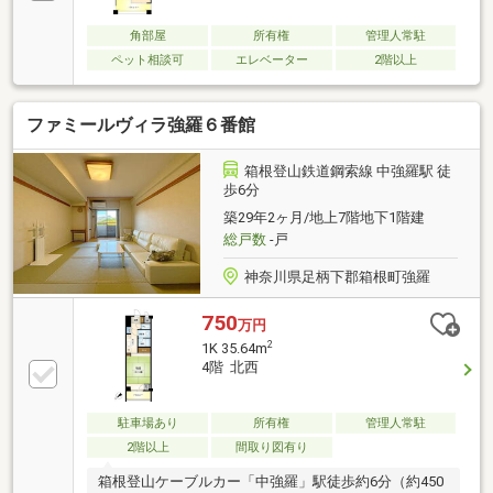
角部屋
所有権
管理人常駐
ペット相談可
エレベーター
2階以上
ファミールヴィラ強羅６番館
箱根登山鉄道鋼索線 中強羅駅 徒
歩6分
築29年2ヶ月/地上7階地下1階建
総戸数
-戸
神奈川県足柄下郡箱根町強羅
750
万円
2
1K 35.64m
4階 北西
駐車場あり
所有権
管理人常駐
2階以上
間取り図有り
箱根登山ケーブルカー「中強羅」駅徒歩約6分（約450