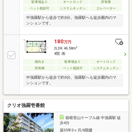
駐車場あり
オートロック
所有権
ペット相談可
システムキッチン
エレベーター
中強羅駅から徒歩で約5分。強羅駅へも徒歩圏内のマ
ンションです。
180
万円
2
2LDK 46.58m
4階 南
南向き
駐車場あり
オートロック
所有権
ペット相談可
システムキッチン
中強羅駅から徒歩で約5分。強羅駅へも徒歩圏内のマ
ンションです。
クリオ強羅壱番館
箱根登山ケーブル線 中強羅駅 徒
歩4分
築35年3ヶ月/6階建