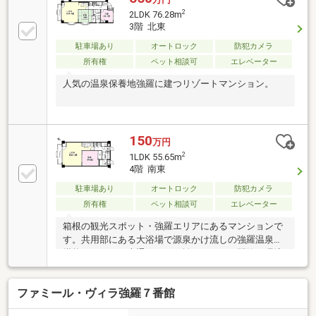
2
2LDK 76.28m
3階 北東
駐車場あり
オートロック
防犯カメラ
所有権
ペット相談可
エレベーター
人気の温泉保養地強羅に建つリゾートマンション。
150
万円
2
1LDK 55.65m
4階 南東
駐車場あり
オートロック
防犯カメラ
所有権
ペット相談可
エレベーター
箱根の観光スポット・強羅エリアにあるマンションで
す。共用部にある大浴場で源泉かけ流しの強羅温泉を
堪能できます。大通りからは離れており、閑静な環境
にあります。
ファミール・ヴィラ強羅７番館