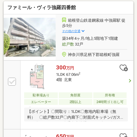
ファミール・ヴィラ強羅四番館
箱根登山鉄道鋼索線 中強羅駅 徒
歩5分
その他の交通
築34年4ヶ月/地上5階地下1階建
総戸数
32戸
神奈川県足柄下郡箱根町強羅
300
万円
2
1LDK 67.06m
4階 北東
駐車場あり
角部屋
所有権
エレベーター
2階以上
24時間ゴミ出し可
【ポイント】〇間取り：1LDK〇敷地内駐車場（無
料） 〇総戸数32戸〇内廊下〇対面式キッチン/ガスコ
ンロ〇オートロック〇温泉大浴場/サウナ〇ロビー
650
万円