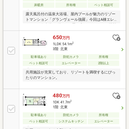
床暖房
所有権
ペット相談可
露天風呂付の温泉大浴場、屋内プールが魅力のリゾー
トマンション「グランヴェール強羅」今回はA棟エレ
ベーター停止階の5階、23.4畳の広々としたLDK、眺望
良好のお部屋をご紹介します。リビングの壁紙の張替
えをしているため室内の状態は良好。バルコニーから
650
万円
は相模湾を遠望し、正面に明星ヶ岳の大文字焼きを望
2
1LDK 54.1m
む強羅ならではの眺望が楽しめます。ウォークインク
3階 北東
ローゼットもあり収納もたっぷりです。
駐車場あり
防犯カメラ
所有権
ペット相談可
エレベーター
2階以上
共用施設が充実しており、リゾートを満喫するにぴっ
たりのマンション。
480
万円
2
1DK 41.7m
1階 北東
駐車場あり
防犯カメラ
所有権
ペット相談可
システムキッチン
エレベーター