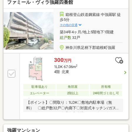
ファミール・ヴィラ強羅四番館
き渡し日の翌月末まで※対象者・対象設備・その他諸
条件あり
箱根登山鉄道鋼索線 中強羅駅 徒
歩5分
その他の交通
築34年4ヶ月/地上5階地下1階建
総戸数
32戸
神奈川県足柄下郡箱根町強羅
300
万円
2
1LDK 67.06m
4階 北東
駐車場あり
角部屋
所有権
エレベーター
2階以上
24時間ゴミ出し可
【ポイント】〇間取り：1LDK〇敷地内駐車場（無
料） 〇総戸数32戸〇内廊下〇対面式キッチン/ガスコ
ンロ〇オートロック〇温泉大浴場/サウナ〇ロビー
強羅マンション