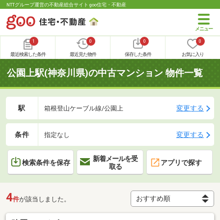
NTTグループ運営の不動産総合サイト goo住宅・不動産
1
0
0
0
最近検索した条件
最近見た物件
保存した条件
お気に入り
公園上駅(神奈川県)の中古マンション 物件一覧
駅
変更する
箱根登山ケーブル線/公園上
条件
変更する
指定なし
新着メールを受
検索条件を保存
アプリで探す
取る
4
件
が該当しました。