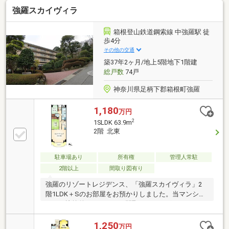
しの方へ是非オススメの物件でございます。ご内見の
強羅スカイヴィラ
ご予約やご質問など、お気軽にお問い合わせください
ませ。
箱根登山鉄道鋼索線 中強羅駅 徒
歩4分
その他の交通
築37年2ヶ月/地上5階地下1階建
総戸数
74戸
神奈川県足柄下郡箱根町強羅
1,180
万円
2
1SLDK 63.9m
2階 北東
駐車場あり
所有権
管理人常駐
2階以上
間取り図有り
強羅のリゾートレジデンス、「強羅スカイヴィラ」2
階1LDK＋Sのお部屋をお預かりしました。当マンショ
ンでは比較的コンパクトな間取りではございますが、
日当たりも良く、バルコニーからは四季折々の景色が
お愉しみいただけます。ご内見のご予約、ご質問はお
1,250
万円