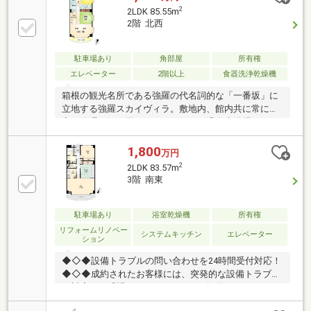
気軽にご連絡くださいませ。
2
2LDK 85.55m
2階 北西
駐車場あり
角部屋
所有権
エレベーター
2階以上
食器洗浄乾燥機
箱根の観光名所である強羅の代名詞的な「一番坂」に
立地する強羅スカイヴィラ。敷地内、館内共に常に丁
寧な管理が行き届いており、何より温泉大浴場はオー
ナー様たちも感心するほど清潔感に満ちています。今
回お預かりしたお部屋は、眺望ばかりに注目されがち
1,800
万円
なリゾートマンションの中、緑の落ち着きのある景色
2
2LDK 83.57m
が魅力です。また、角部屋のため玄関前のアルコーブ
3階 南東
から始まり全体的にゆとりとプライベート感が両立し
ています。室内は令和2年に浴室のユニットバス交
換、システムキッチン交換等の全面的に大掛かりなリ
駐車場あり
浴室乾燥機
所有権
フォームをされ、大変綺麗な状態です。お問い合わせ
リフォームリノベー
システムキッチン
エレベーター
ション
お待ちしております。
◆◇◆設備トラブルの問い合わせを24時間受付対応！
◆◇◆成約されたお客様には、突発的な設備トラブル
に対応する「駆けつけ」サービスを提供しておりま
す。24時間365日コールセンター対応！30分以内の一