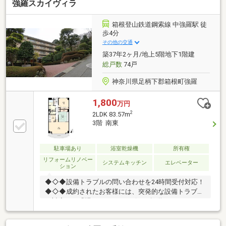
強羅スカイヴィラ
箱根登山鉄道鋼索線 中強羅駅 徒
歩4分
その他の交通
築37年2ヶ月/地上5階地下1階建
総戸数
74戸
神奈川県足柄下郡箱根町強羅
1,800
万円
2
2LDK 83.57m
3階 南東
駐車場あり
浴室乾燥機
所有権
リフォームリノベー
システムキッチン
エレベーター
ション
◆◇◆設備トラブルの問い合わせを24時間受付対応！
◆◇◆成約されたお客様には、突発的な設備トラブル
に対応する「駆けつけ」サービスを提供しておりま
す。24時間365日コールセンター対応！30分以内の一
次応急処置を無料にて行います。※対象期間：物件引