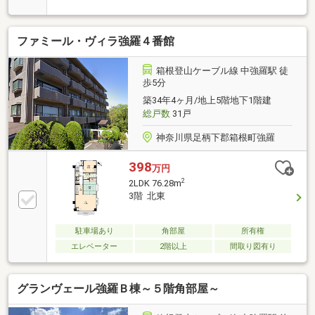
ファミール・ヴィラ強羅４番館
箱根登山ケーブル線 中強羅駅 徒
歩5分
築34年4ヶ月/地上5階地下1階建
総戸数
31戸
神奈川県足柄下郡箱根町強羅
398
万円
2
2LDK 76.28m
3階 北東
駐車場あり
角部屋
所有権
エレベーター
2階以上
間取り図有り
グランヴェール強羅Ｂ棟～５階角部屋～