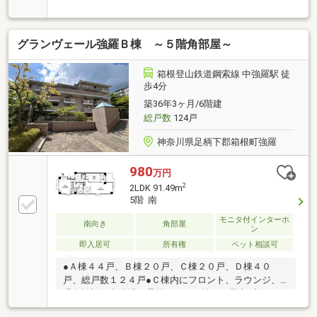
の共用大浴場あり！
グランヴェール強羅Ｂ棟 ～５階角部屋～
箱根登山鉄道鋼索線 中強羅駅 徒
歩4分
築36年3ヶ月/6階建
総戸数
124戸
神奈川県足柄下郡箱根町強羅
980
万円
2
2LDK 91.49m
5階 南
モニタ付インターホ
南向き
角部屋
ン
即入居可
所有権
ペット相談可
●Ａ棟４４戸、Ｂ棟２０戸、Ｃ棟２０戸、Ｄ棟４０
戸、総戸数１２４戸●Ｃ棟内にフロント、ラウンジ、
温泉施設（大浴場・露天・サウナ等）、屋内プール、
パーティールーム、Ｄ棟前にテニスコートがございま