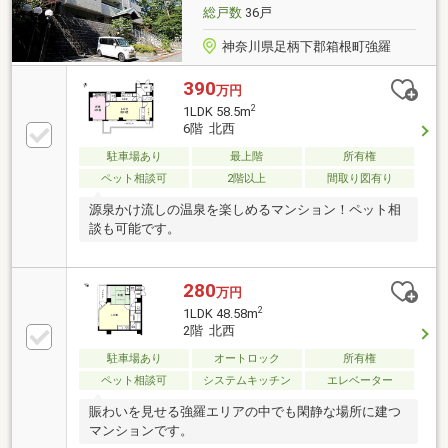
総戸数
36戸
神奈川県足柄下郡箱根町強羅
390
万円
2
1LDK 58.5m
6階 北西
駐車場あり
最上階
所有権
ペット相談可
2階以上
間取り図有り
源泉かけ流しの温泉を楽しめるマンション！ペット相
談も可能です。
280
万円
2
1LDK 48.58m
2階 北西
駐車場あり
オートロック
所有権
ペット相談可
システムキッチン
エレベーター
賑わいを見せる強羅エリアの中でも閑静な場所に建つ
マンションです。