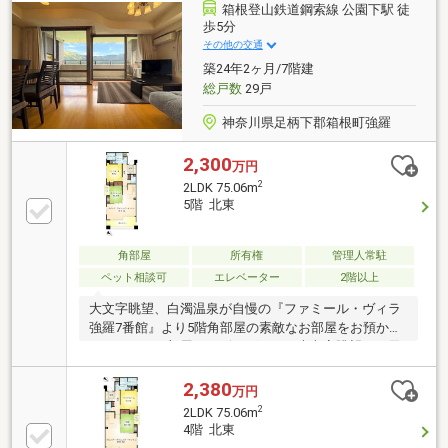
箱根登山鉄道鋼索線 公園下駅 徒
歩5分
その他の交通
築24年2ヶ月/7階建
総戸数
29戸
神奈川県足柄下郡箱根町強羅
2,300
万円
2
2LDK 75.06m
5階 北東
角部屋
所有権
管理人常駐
ペット相談可
エレベーター
2階以上
大文字眺望、白濁温泉が自慢の『ファミール・ヴィラ
強羅7番館』より5階角部屋の素敵なお部屋をお預かり
しました。お部屋のリビングからは大文字眺望、お天
気の良い日にはバルコニーから相模湾を遠望できま
す。強羅駅から徒歩圏内のという好立地。山間部に位
2,380
万円
置している箱根町の物件では眺望と駅近立地の両立は
2
2LDK 75.06m
少ないものかと存じます。ご内見のご予約やご質問な
4階 北東
ど、お気軽にお問い合わせくださいませ。