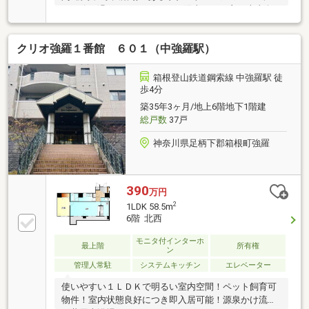
と一緒に過ごせるマンション■陽当たりの良い南東向
きのお部屋■LDK広々15.9帖ゆとりの2LDK■敷地内駐車
場無料■ラグジュアリーな室内空間■ダイニングテーブ
クリオ強羅１番館 ６０１（中強羅駅）
ル、リビング家具一式付き■LDKと6帖の洋室を繋ぐ小
窓付き■箱根登山ケーブルカー『上強羅』駅徒歩3分※
永住は不可です。（管理組合決定事項）
箱根登山鉄道鋼索線 中強羅駅 徒
歩4分
築35年3ヶ月/地上6階地下1階建
総戸数
37戸
神奈川県足柄下郡箱根町強羅
390
万円
2
1LDK 58.5m
6階 北西
モニタ付インターホ
最上階
所有権
ン
管理人常駐
システムキッチン
エレベーター
使いやすい１ＬＤＫで明るい室内空間！ペット飼育可
物件！室内状態良好につき即入居可能！源泉かけ流し