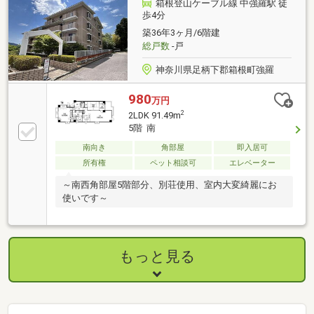
箱根登山ケーブル線 中強羅駅 徒
歩4分
築36年3ヶ月/6階建
総戸数
-戸
神奈川県足柄下郡箱根町強羅
980
万円
2
2LDK 91.49m
5階 南
南向き
角部屋
即入居可
所有権
ペット相談可
エレベーター
～南西角部屋5階部分、別荘使用、室内大変綺麗にお
使いです～
もっと見る