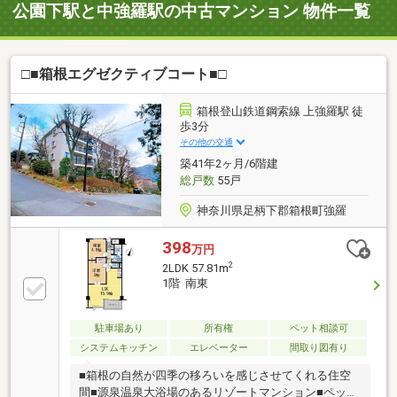
公園下駅と中強羅駅の中古マンション 物件一覧
□■箱根エグゼクティブコート■□
箱根登山鉄道鋼索線 上強羅駅 徒
歩3分
その他の交通
築41年2ヶ月/6階建
総戸数
55戸
神奈川県足柄下郡箱根町強羅
398
万円
2
2LDK 57.81m
1階 南東
駐車場あり
所有権
ペット相談可
システムキッチン
エレベーター
間取り図有り
■箱根の自然が四季の移ろいを感じさせてくれる住空
間■源泉温泉大浴場のあるリゾートマンション■ペット