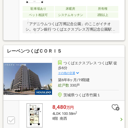
駐車場あり
床暖房
所有権
ペット相談可
システムキッチン
2階以上
「アデニウムつくば万博記念公園」のここがイチオ
シ。セブン銀行 つくばエクスプレス万博記念公園駅 共
同出張所が歩いて346mのところにあります。つくば警
察署万博記念公園駅前駐在所が266mのところにありま
す。中古でありながら、室内もきれいな一押しのマン
レーベンつくばＣＯＲＩＳ
ションとなっています。不動産のことで当社にご要望
やご不明な点などがあれば、メール若しくはお電話で
ご連絡ください。経験豊富なプロのスタッフがしっか
つくばエクスプレス つくば駅 徒
りとお応え致します。
歩6分
その他の交通
築6年8ヶ月/19階建
総戸数
330戸
茨城県つくば市竹園１
8,480
万円
2
4LDK 100.58m
8階 南西