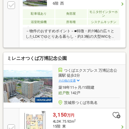
6階 西
モニタ付インターホ
駐車場あり
角部屋
ン
浴室乾燥機
所有権
システムキッチン
－物件のおすすめポイント－■特徴・約19帖の広々と
したLDKでゆとりある暮らし・約3.3帖の大型WICを備
えた収納豊富な住まい・浴室乾燥機・追い炊き機能付
きで快適なバスタイム・奥行約2mのワイドバルコニー
で開放感のある空間・独立性の高い角部屋住戸・ペッ
ミレニオつくば万博記念公園
ト飼育可能（細則あり）・オール電化仕様で快適かつ
経済的な暮らし・ゲストルーム・カフェラウンジ・キ
ッズルーム・キッチンスタジオ・ヨガスタジオなど共
つくばエクスプレス 万博記念公
用施設が充実■周辺環境・ピアシティ万博記念公園ま
園駅 徒歩2分
で徒歩で５分・コンビニまで徒歩２分・スーパーまで
その他の交通
徒歩７分・ドラックストアまで徒歩５分・つくば市立
築18年11ヶ月/15階建
香取台小学校まで徒歩７分
総戸数
142戸
茨城県つくば市島名
3,150
万円
2
4LDK 75.92m
15階 東