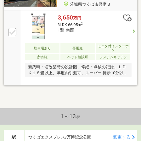
茨城県つくば市吾妻３
3,650
万円
2
3LDK 66.95m
1階 南西
モニタ付インターホ
駐車場あり
専用庭
ン
所有権
ペット相談可
システムキッチン
新築時・増改築時の設計図、修繕・点検の記録、ＬＤ
Ｋ１８畳以上、年度内引渡可、スーパー 徒歩10分以
内、市街地が近い、システムキッチン、全居室収納、
駅まで平坦、始発駅、ゲストルーム、シャワー付洗面
化粧台、２４時間ゴミ出し可、セキュリティ充実、ワ
イドバルコニー、自走式駐車場、浴室１坪以上、ＴＶ
モニタ付インターホン、都市近郊、前面棟無、通風良
好、全居室フローリング、南西向き、ウォークインク
ローゼット、天井高２．５ｍ以上、ペット相談、平坦
1～13
棟
地、エレベーター、専用庭、区画整理地内、宅配ボッ
クス、整備された歩道
駅
変更する
つくばエクスプレス/万博記念公園