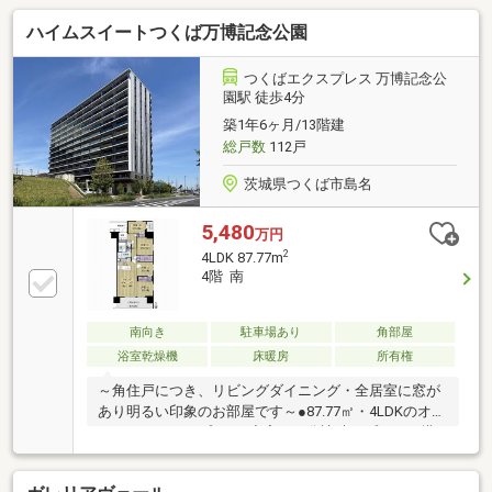
ハイムスイートつくば万博記念公園
つくばエクスプレス 万博記念公
園駅 徒歩4分
築1年6ヶ月/13階建
総戸数
112戸
茨城県つくば市島名
5,480
万円
2
4LDK 87.77m
4階 南
南向き
駐車場あり
角部屋
浴室乾燥機
床暖房
所有権
～角住戸につき、リビングダイニング・全居室に窓が
あり明るい印象のお部屋です～●87.77㎡・4LDKのオー
ルフローリングプラン●充実した分譲時オプション搭
載（キッチンカップボード、エコカラット 他）●キ
ッチンには浄水器一体型水栓・ビルトイン式食洗機を