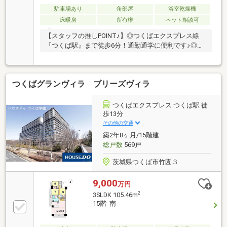
駐車場あり
角部屋
浴室乾燥機
床暖房
所有権
ペット相談可
【スタッフの推しPOINT♪】◎つくばエクスプレス線
『つくば駅』まで徒歩6分！通勤通学に便利です♪◎快
適な生活環境☆スーパー・ドラッグストア・コンビニ
まで徒歩5分以内♪◎気分転換できる共有施設♪（ゴル
フシュミレーション・フィットネス・音楽・パーティ
つくばグランヴィラ ブリーズヴィラ
ールーム等）◎4ＬＤＫ☆角部屋・2面バルコニー☆専
有面積100.58㎡！ゆとりのあるお部屋になります。◎
収納充実☆彡各お部屋にウォークインクローゼット付
つくばエクスプレス つくば駅 徒
き洋服の出し入れもスムーズです♪■周辺環境・ヨーク
歩13分
ベニマルまで徒歩1分・マツモトキヨシまで徒歩2分・
その他の交通
大清水公園まで徒歩1分・ローソンまで徒歩5分・はは
築2年8ヶ月/15階建
そノ・育園まで徒歩17分
総戸数
569戸
茨城県つくば市竹園３
9,000
万円
2
3SLDK 105.46m
15階 南