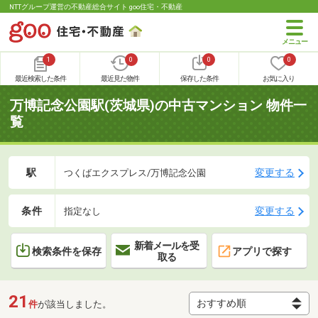
NTTグループ運営の不動産総合サイト goo住宅・不動産
1
0
0
0
最近検索した条件
最近見た物件
保存した条件
お気に入り
万博記念公園駅(茨城県)の中古マンション 物件一
覧
駅
変更する
つくばエクスプレス/万博記念公園
条件
変更する
指定なし
新着メールを受
検索条件を保存
アプリで探す
取る
21
件
が該当しました。