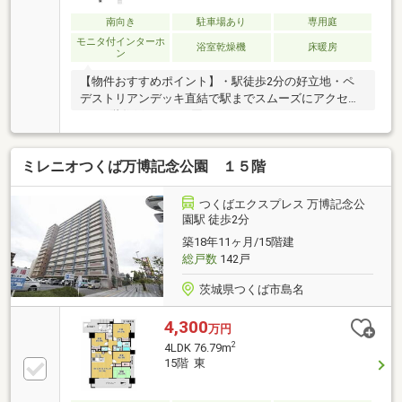
南向き
駐車場あり
専用庭
モニタ付インターホ
浴室乾燥機
床暖房
ン
【物件おすすめポイント】・駅徒歩2分の好立地・ペ
デストリアンデッキ直結で駅までスムーズにアクセ
ス・2階住戸のため、同フロアのままペデストリアン
デッキへ移動可能・買い物施設が徒歩圏内に充実・小
学校が近く、子育てしやすい住環境・家計に優しいオ
ミレニオつくば万博記念公園 １５階
ール電化マンション・豊富な収納スペースを確保・専
用庭付きでガーデニングやお子様の遊び場にも最適・
防音サッシ採用で快適な室内環境・大切なペットと一
つくばエクスプレス 万博記念公
緒に暮らせるマンション・大規模マンションならでは
園駅 徒歩2分
の充実した共用施設・管理体制良好で安心の住環境・
築18年11ヶ月/15階建
ホテルライクな共用施設が暮らしをより豊かに彩りま
総戸数
142戸
す。
茨城県つくば市島名
4,300
万円
2
4LDK 76.79m
15階 東