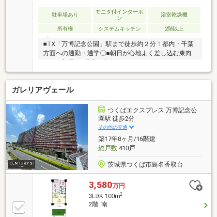
モニタ付インターホ
駐車場あり
浴室乾燥機
ン
所有権
システムキッチン
2階以上
■TX「万博記念公園」駅まで徒歩約２分！都内・千葉
方面への通勤・通学〇■朝日が心地よく差し込む東向
きのお部屋！■豊富な収納スペースを確保。クローゼ
ット2か所に加え、ウォークインクローゼット付き。■
時間を気にせずゴミ出しできる、24時間対応のゴミ置
ガレリアヴェール
場あり。■オートロック付きエントランスに加え、マ
ンション向かいには交番があり、安心感のある住環
境。◆周辺環境◆・香取台小学校 徒歩約 6分・高山
つくばエクスプレス 万博記念公
中学校 徒歩約24分・セブンイレブン 徒歩約 3
園駅 徒歩2分
分・カスミ 徒歩約 4分・ウエルシア
その他の交通
徒歩約 6分
築17年8ヶ月/16階建
総戸数
410戸
茨城県つくば市島名香取台
3,580
万円
2
3LDK 100m
2階 南