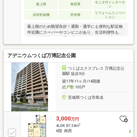
モニタ付インターホ
最上階
角部屋
ン
リフォームリノベー
浴室乾燥機
所有権
ション
最上階のため眺望良好！通勤・通学にも便利な駅近物
件近隣にスーパーやコンビニがあり、生活利便性も
◎24時間対応のゴミ置き場もあり！※ペット飼育可(細
則有り)※2024年にクロス・コンロ交換済み※売主居住
中につき、一部室内写真の掲載はございませんのでご
アデニウムつくば万博記念公園
了承ください。
つくばエクスプレス 万博記念公
園駅 徒歩5分
築17年11ヶ月/14階建
総戸数
105戸
茨城県つくば市島名
3,000
万円
2
4LDK 87.24m
6階 南西