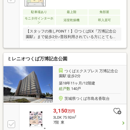
駐車場あり
最上階
角部屋
モニタ付インターホ
浴室乾燥機
即入居可
ン
【スタッフの推しPOINT！】◎つくばEX『万博記念公
園駅』まで徒歩2分♪普段利用されている方にとても便
利です☆彡◎子育て環境良好♪♪時間短縮◇保育園・病
院・小学校まで徒歩8分以内◇◎最上階☆角部屋☆東
向き・バルコニーからの景色が日々の疲れも癒されま
ミレニオつくば万博記念公園
す☆彡◎LDK・洋室3部屋エアコン付き・各部屋収納付
きいつもキレイなお部屋を保てそうです♪◎オートロ
ック・TVモニターホンつきなので、安心・安全に暮す
つくばエクスプレス 万博記念公
ことができます♪■周辺環境■・諏訪公園まで徒歩2分・
園駅 徒歩2分
セブンイレブンまで徒歩4分・つくばキッズクリニッ
築18年11ヶ月/12階建
クまで徒歩6分・カスミまで徒歩7分
総戸数
140戸
茨城県つくば市島名香取台
3,150
万円
2
3LDK 75.92m
7階 東