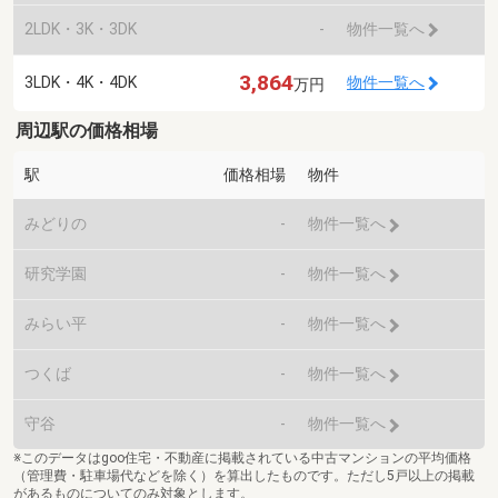
2LDK・3K・3DK
-
物件一覧へ
3,864
3LDK・4K・4DK
物件一覧へ
万円
周辺駅の価格相場
駅
価格相場
物件
みどりの
-
物件一覧へ
研究学園
-
物件一覧へ
みらい平
-
物件一覧へ
つくば
-
物件一覧へ
守谷
-
物件一覧へ
※このデータはgoo住宅・不動産に掲載されている中古マンションの平均価格
（管理費・駐車場代などを除く）を算出したものです。ただし5戸以上の掲載
があるものについてのみ対象とします。