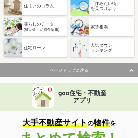
「住みたい街」
住まいのコラム
を見つけよう
暮らしのデータ
家賃相場
(補助金・助成金情報)
人気タウン
住宅ローン
ランキング
ページトップに戻る
goo住宅・不動産
アプリ
大手不動産サイト
物件
の
を