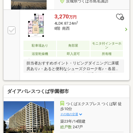
茨城県つくば市島名諏訪
3,270
万円
2
4LDK 87.24m
8階 南西
モニタ付インターホ
駐車場あり
角部屋
ン
浴室乾燥機
即入居可
所有権
担当者おすすめポイント・リビングダイニングに床暖
房あり♪・あると便利なシューズクローク有♪・各居室
にクローゼット、押し入れ有♪・賃貸退去後の原状回
復工事後の為、きれいなお部屋♪・商業施設や、クリ
ニック等生活に必要な施設が徒歩10分圏内に有り♪・
ダイアパレスつくば学園都市
圏央道つくば西スマートインター近く♪・現在空室の
為、本日内覧可♪・ペット飼育相談可（1室につき、2
頭羽まで）成長時体長50センチ未満、体重12キロ未満
つくばエクスプレス つくば駅 徒
等制限有。
歩10分
その他の交通
築23年/14階建
総戸数
247戸