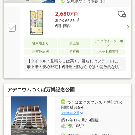
茨城県つくば市春日３
2,680
万円
2
3LDK 65.83m
6階 南西
モニタ付インターホ
駐車場あり
最上階
ン
浴室乾燥機
所有権
ペット相談可
【タイトル：見晴らしは高く、暮らしはフラットに。
最上階の安心邸宅】6階最上階ならではの開放的な眺
望が魅力の住まいです。天候の良い日には遠くに富士
山を望むことができ、毎日の暮らしに贅沢な彩りを添
えます。室内は段差を極力抑えた、全世代に優しいバ
アデニウムつくば万博記念公園
リアフリー設計。小さなお子様からご高齢のご家族ま
で、誰もが足元を気にせず安心してスムーズに移動で
きます。「最上階の圧倒的な開放感」と「フラットで
つくばエクスプレス 万博記念公
安全な居住空間」が両立した、長く快適に住み続けら
園駅 徒歩5分
れる優しさに満ちた3LDKです。四季折々の景色を特等
その他の交通
席で眺めながら、安心に包まれる新生活をここで始め
築17年11ヶ月/14階建
ませんか。
総戸数
105戸