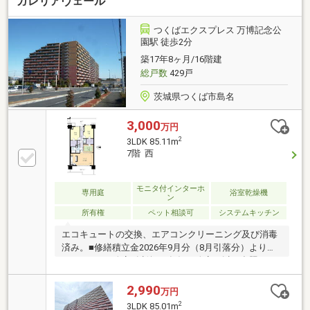
ガレリアヴェール
搭載●リビングには足元から体を温めるTES温水式床
暖房を完備●広々14×18サイズの浴室には浴室乾燥機有
り●天井高2.5ｍ以上の開放感あるお部屋●24時間ゴミ
つくばエクスプレス 万博記念公
出し可能●不在時にも荷物が受け取れる宅配ボックス
園駅 徒歩2分
をご用意●豊富な共用施設をご用意(スイートスタジ
築17年8ヶ月/16階建
オ、スイートベース等)●ペット飼育可（飼育細則有
総戸数
429戸
り）
茨城県つくば市島名
3,000
万円
2
3LDK 85.11m
7階 西
モニタ付インターホ
専用庭
浴室乾燥機
ン
所有権
ペット相談可
システムキッチン
エコキュートの交換、エアコンクリーニング及び消毒
済み。■修繕積立金2026年9月分（8月引落分）より
15，240円に改定※以後、5年毎に改定（以下参照）
2031年9月分（8月引落分）より16，860円に改定2036
年9月分（8月引落分）より18，640円に改定2041年9月
2,990
万円
分（8月引落分）より20，690円に改定
2
3LDK 85.01m