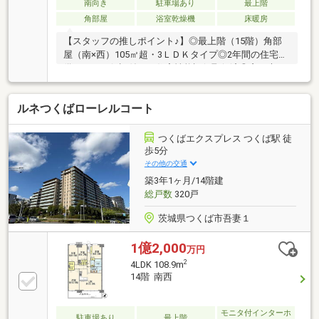
南向き
駐車場あり
最上階
角部屋
浴室乾燥機
床暖房
【スタッフの推しポイント♪】◎最上階（15階）角部
屋（南×西）105㎡超・3ＬＤＫタイプ◎2年間の住宅設
備あんしん保証付き＋住宅性能評価取得済◎窓が大き
く開放的＋眺望良好◎南向きのため日当たり通風良好
◎二重天井のため音の心配を軽減（床コンクリート厚
ルネつくばローレルコート
200mm以上）◎アウトポール設計のため室内すっきり
空間◎ディスポーザー・食洗機・温水式床暖房・ガス
温水浴室暖房乾燥機・エコジョーズ・エアコン4台等
つくばエクスプレス つくば駅 徒
設備充実◎ＷＩＣＬ・リネン庫・ストレージ・カップ
歩5分
ボード等収納豊富◎来客用駐車場有り◎サウナ・ゲス
その他の交通
トルーム・パーティールーム・ランドリールーム・レ
築3年1ヶ月/14階建
ンタルサイクル・カーシェア等共用施設充実
総戸数
320戸
茨城県つくば市吾妻１
1億2,000
万円
2
4LDK 108.9m
14階 南西
モニタ付インターホ
駐車場あり
最上階