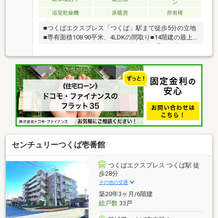
ン
浴室乾燥機
床暖房
所有権
■つくばエクスプレス「つくば」駅まで徒歩5分の立地
■専有面積108.90平米、4LDKの間取り■14階建の最上
階部分、南西向きバルコニー■生ゴミ処理に便利なデ
ィスポーザーを設置■ペット飼育可能（細則あり）■南
西向きバルコニーからは富士山や花火が望めます（※
天候・季節による）
センチュリーつくば壱番館
つくばエクスプレス つくば駅 徒
歩28分
その他の交通
築20年3ヶ月/6階建
総戸数
33戸