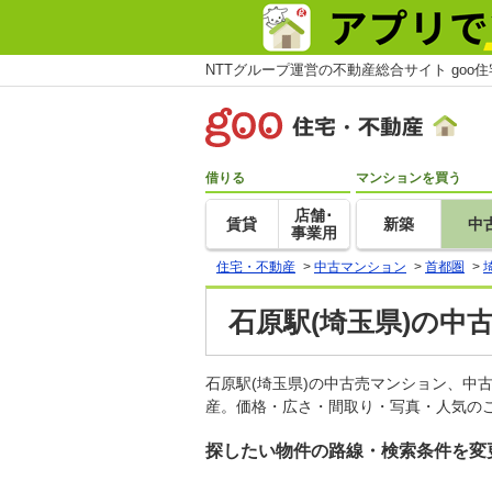
NTTグループ運営の不動産総合サイト goo
借りる
マンションを買う
店舗･
賃貸
新築
中
事業用
住宅・不動産
>
中古マンション
>
首都圏
>
石原駅(埼玉県)の中
石原駅(埼玉県)の中古売マンション、中
産。価格・広さ・間取り・写真・人気のこ
探したい物件の路線・検索条件を変