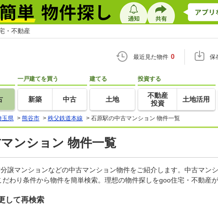
住宅・不動産
0
最近見た物件
保
一戸建てを買う
建てる
投資する
不動産
古
新築
中古
土地
土地活用
投資
埼玉県
>
熊谷市
>
秩父鉄道本線
>
石原駅の中古マンション 物件一覧
古マンション 物件一覧
古分譲マンションなどの中古マンション物件をご紹介します。中古マンシ
だわり条件から物件を簡単検索。理想の物件探しをgoo住宅・不動産
更して再検索