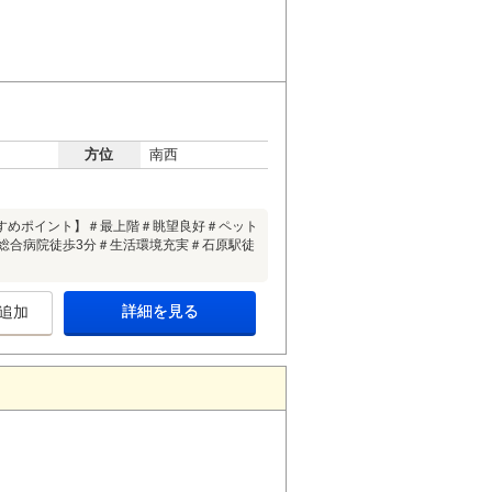
方位
南西
すめポイント】＃最上階＃眺望良好＃ペット
総合病院徒歩3分＃生活環境充実＃石原駅徒
詳細を見る
追加