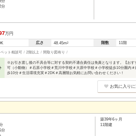
3分
2分
97
万円
広さ
階数
11階
DK
48.45m
2
ペット相談可
2階以上
間取り図有り
※お引き渡し後の不具合等に対する契約不適合責任は免責となります。【おす
ト
可（小動物）＃石原小学校＃荒川中学校＃大原中学校＃小学校徒歩10分圏内＃
歩10分＃生活環境充実＃2DK＃高層階お気軽にお問い合わせください！
お気に入りに
築39年6ヶ月
分
11階建
5分
分