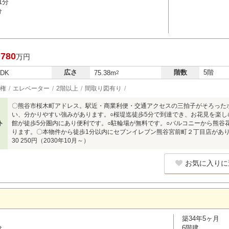
1分
分
,780
万円
広さ
階数
5階
LDK
75.38m
2
権
エレベーター
2階以上
間取り図有り
〇熊谷市桜木町アドレス。駅近・商業利便・交通アクセスの三拍子がそろった
い、分かりやすい強みがあります。○桜堤迄徒歩5分で到達でき、お花見を楽し
ト
館が徒歩5分圏内にあり便利です。○駐輪場が無料です。○バルコニーから熊谷
ります。〇本物件から徒歩1分以内にセブンイレブン熊谷宮前町２丁目店があ
30 250円（2030年10月～）
お気に入りに
築34年5ヶ月
分
6階建