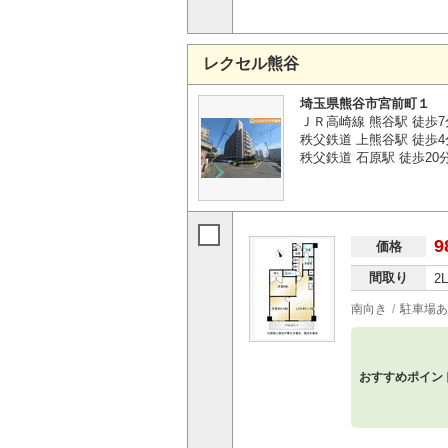
レクセル熊谷
埼玉県熊谷市宮前町１
ＪＲ高崎線 熊谷駅 徒歩7
秩父鉄道 上熊谷駅 徒歩4
秩父鉄道 石原駅 徒歩20
9
価格
間取り
2
南向き
駐車場あ
おすすめポイン