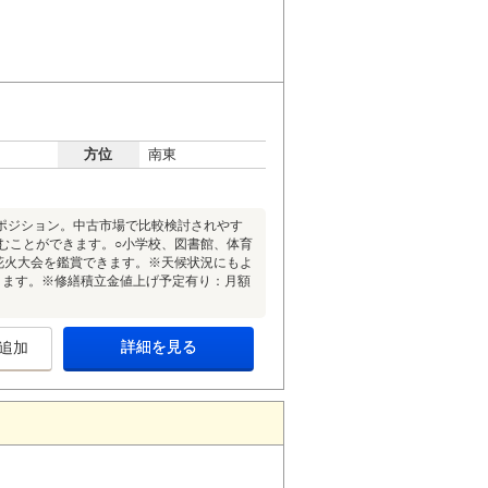
方位
南東
ポジション。中古市場で比較検討されやす
むことができます。○小学校、図書館、体育
花火大会を鑑賞できます。※天候状況にもよ
ります。※修繕積立金値上げ予定有り：月額
詳細を見る
追加