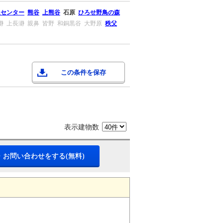
通センター
熊谷
上熊谷
石原
ひろせ野鳥の森
瀞
上長瀞
親鼻
皆野
和銅黒谷
大野原
秩父
この条件を保存
表示建物数
・お問い合わせをする(無料)