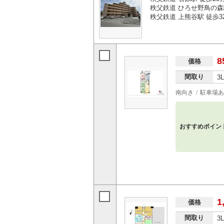
秩父鉄道 ひろせ野鳥の森
秩父鉄道 上熊谷駅 徒歩3
8
価格
間取り
3
南向き
駐車場あ
おすすめポイン
1
価格
間取り
3