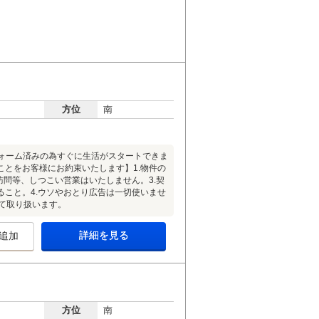
方位
南
ォーム済みの為すぐに生活がスタートできま
とをお客様にお約束いたします】1.物件の
訪問等、しつこい営業はいたしません。3.契
こと。4.ウソやおとり広告は一切使いませ
って取り扱います。
詳細を見る
追加
方位
南