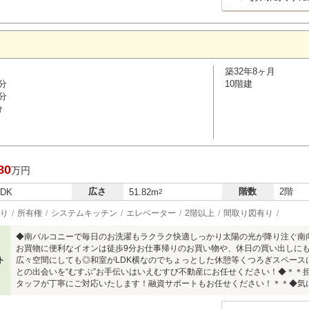
築32年8ヶ月
分
10階建
分
分
80
万円
広さ
階数
2階
LDK
51.82m
2
り
所有権
システムキッチン
エレベーター
2階以上
間取り図有り
◆南バルコニーで毎日のお洗濯もラクラク快適しっかり太陽の光が降り注ぐ南
お買物に便利なイオンは徒歩9分お仕事帰りのお買い物や、休日の買い出しに
ト
広々空間にしても◎和室がLDK横なのでちょっとした休憩等くつろぎスペース
との出会いを“むすぶ”お手伝いはいえむすび不動産にお任せください！◆＊＊担
タッフが丁寧にご対応いたします！融資サポートもお任せください！＊＊◆気