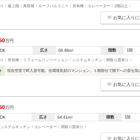
り
最上階
角部屋
ルーフバルコニー
所有権
エレベーター
2階以上
お気に入りに
50
万円
広さ
階数
1階
LDK
68.48m
2
り
所有権
リフォームリノベーション
システムキッチン
間取り図有り
ト
現在空室で即入居可能。住環境良好のマンション。１階部分で階下への音を気
お気に入りに
50
万円
広さ
階数
1階
LDK
64.41m
2
システムキッチン
エレベーター
間取り図有り
お気に入りに