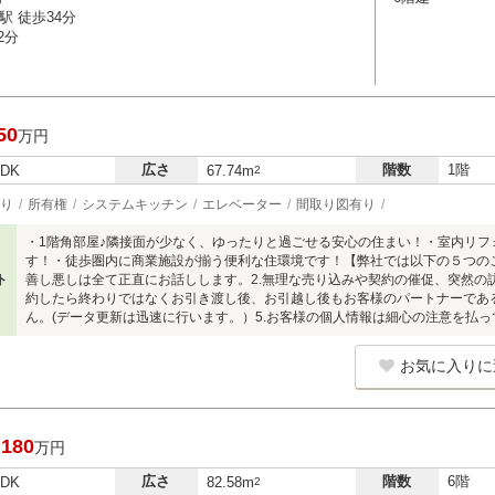
駅 徒歩34分
2分
50
万円
広さ
階数
1階
LDK
67.74m
2
り
所有権
システムキッチン
エレベーター
間取り図有り
・1階角部屋♪隣接面が少なく、ゆったりと過ごせる安心の住まい！・室内リフ
す！・徒歩圏内に商業施設が揃う便利な住環境です！【弊社では以下の５つのこ
ト
善し悪しは全て正直にお話しします。2.無理な売り込みや契約の催促、突然の
約したら終わりではなくお引き渡し後、お引越し後もお客様のパートナーである
ん。(データ更新は迅速に行います。）5.お客様の個人情報は細心の注意を払
お気に入りに
,180
万円
広さ
階数
6階
LDK
82.58m
2