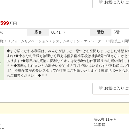
お気に入りに
,599
万円
広さ
階数
6階
DK
60.41m
2
権
リフォームリノベーション
システムキッチン
エレベーター
2階以上
間
◆すぐ横になれる和室は、みんながほっと一息つける空間ちょっとした休憩や
すね♪◆小さなお子様も無理なく通える熊谷南小学校は徒歩8分の近さなにかと
あります♪◆毎日のお買物に便利なイオンは徒歩9分お仕事帰りのお買い物や、
ト
＊＊◆素敵なお住まいとの出会いを“むすぶ”お手伝いはいえむすび不動産にお
士”！不動産業歴の長いスタッフが丁寧にご対応いたします！融資サポートも
もご相談ください！◆＊＊
お気に入りに
築50年11ヶ月
分
11階建