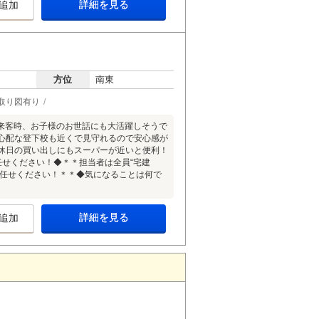
詳細を見る
追加
方位
南東
取り図有り
来客時、お子様のお世話にも大活躍しそうで
心配な登下校も近くで見守れるので安心感が
休日の買い出しにもスーパーが近いと便利！
任せください！◆＊＊担当者は全員“宅建
お任せください！＊＊◆気になることは何で
詳細を見る
追加