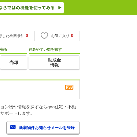
0
0
存した検索条件
お気に入り
売る
住みやすい街を探す
助成金
売却
情報
ョン物件情報を探すならgoo住宅・不動
がサポートします。