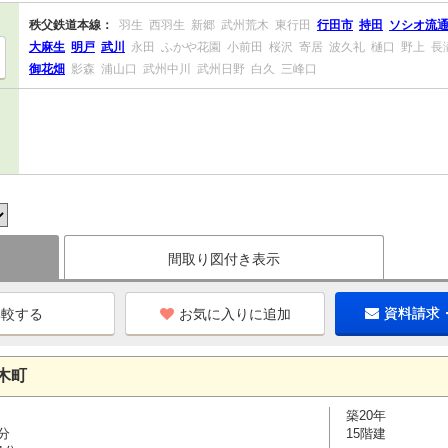
秩父鉄道本線：
羽生
西羽生
新郷
武州荒木
東行田
行田市
持田
ソシオ流
大麻生
明戸
武川
永田
ふかや花園
小前田
桜沢
寄居
波久礼
樋口
野上
長
御花畑
影森
浦山口
武州中川
武州日野
白久
三峰口
間取り図付き表示
お気に入りに追加
資料請求
木町
築20年
分
15階建