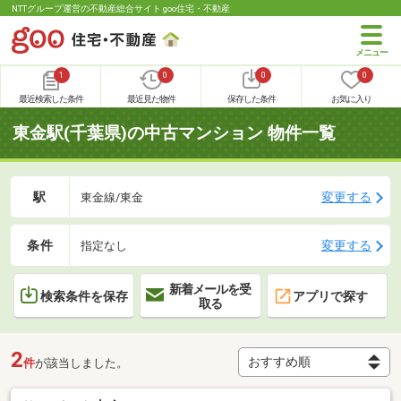
NTTグループ運営の不動産総合サイト goo住宅・不動産
1
0
0
0
最近検索した条件
最近見た物件
保存した条件
お気に入り
東金駅(千葉県)の中古マンション 物件一覧
駅
変更する
東金線/東金
条件
変更する
指定なし
新着メールを受
検索条件を保存
アプリで探す
取る
2
件
が該当しました。