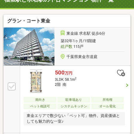
グラン・コート東金
東金線 求名駅 徒歩6分
築32年1ヶ月/15階建
総戸数
115戸
千葉県東金市道庭
500
万円
2
3LDK 58.1m
2階 南
南向き
駐車場あり
所有権
ペット相談可
システムキッチン
オール電化
東金エリアで数少ない「ペット可」物件。資産価値と
しても魅力的な一室♪