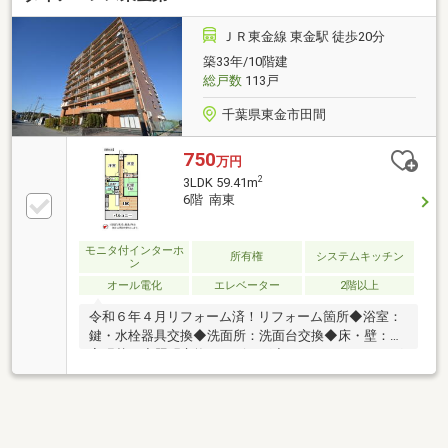
す。・お問合せを受けてから即日ご対応をさせていた
だきます。・その他物件情報も多数ございます！お気
ＪＲ東金線 東金駅 徒歩20分
軽にお問い合わせください。
築33年/10階建
総戸数
113戸
千葉県東金市田間
750
万円
2
3LDK 59.41m
6階 南東
モニタ付インターホ
所有権
システムキッチン
ン
オール電化
エレベーター
2階以上
令和６年４月リフォーム済！リフォーム箇所◆浴室：
鍵・水栓器具交換◆洗面所：洗面台交換◆床・壁：全
室張替え◆照明交換：リビング◆ハウスクリーニング
済