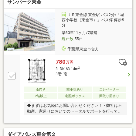
サンパーク東金
ＪＲ東金線 東金駅 バス2分/「城
西小学校（東金市）」バス停 停歩5
分
築30年11ヶ月/7階建
総戸数
55戸
千葉県東金市台方
780
万円
2
3LDK 63.14m
3階 南
南向き
駐車場あり
エレベーター
2階以上
宅配ボックス
間取り図有り
◆まずはお気軽にお問い合わせください！・弊社は不
動産、家造りにおいてのトータルサポートを行ってお
ります。・住宅ローンに強く、お客様一人ひとりにあ
ったご提案をさせていただきます。・スタッフ一同、
誠心誠意ご対応させていただきます！◆経験知識が豊
ダイアパレス東金第２
富なスタッフが在籍！迅速な対応を心掛けておりま