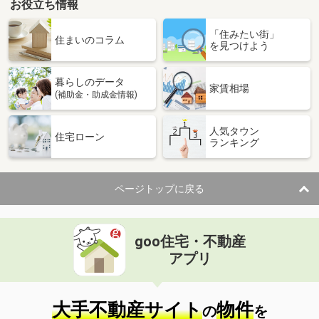
お役立ち情報
「住みたい街」
住まいのコラム
を見つけよう
暮らしのデータ
家賃相場
(補助金・助成金情報)
人気タウン
住宅ローン
ランキング
ページトップに戻る
goo住宅・不動産
アプリ
大手不動産サイト
物件
の
を