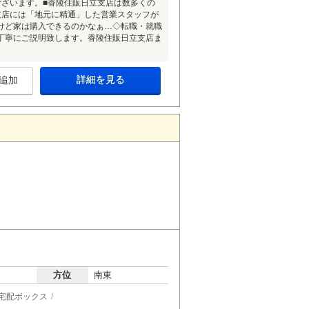
ございます。■香陵住販日立支店は数多くの
支店には「地元に精通」した営業スタッフが
けど家は購入できるのかなぁ…◇転職・就職
丁寧にご説明致します。香陵住販日立支店ま
詳細を見る
追加
方位
南東
宅配ボックス