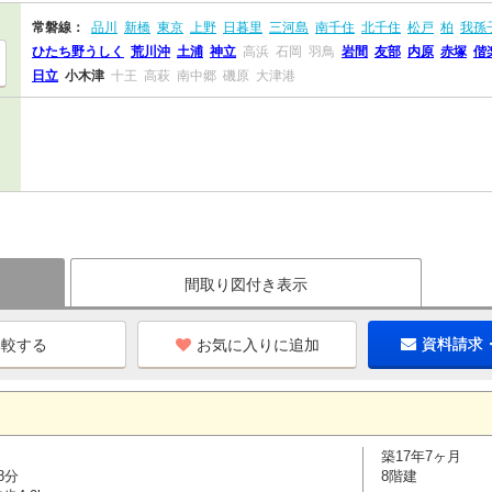
常磐線：
品川
新橋
東京
上野
日暮里
三河島
南千住
北千住
松戸
柏
我孫
ひたち野うしく
荒川沖
土浦
神立
高浜
石岡
羽鳥
岩間
友部
内原
赤塚
偕
日立
小木津
十王
高萩
南中郷
磯原
大津港
間取り図付き表示
お気に入りに追加
資料請求
築17年7ヶ月
8分
8階建