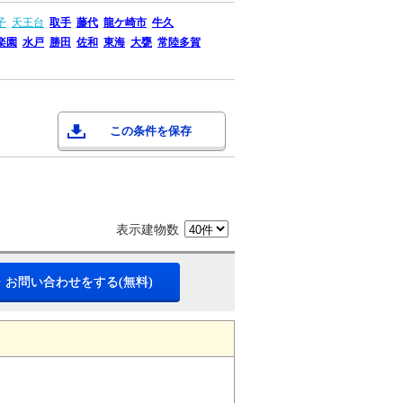
子
天王台
取手
藤代
龍ケ崎市
牛久
楽園
水戸
勝田
佐和
東海
大甕
常陸多賀
この条件を保存
表示建物数
・お問い合わせをする(無料)