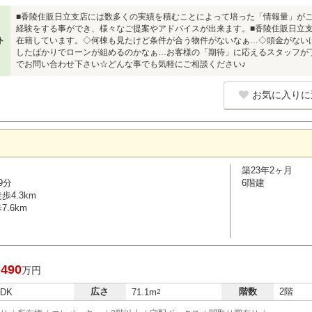
■香陵住販日立支店には数多くの実績を積むことによって培った「情報量」が
経験をする事ができ、様々なご提案やアドバイスが出来ます。■香陵住販日立
ト
在籍しています。◇何棟も見たけど条件が合う物件がないなぁ…◇頭金がない
したばかりでローンが組めるのかなぁ…お客様の「期待」に応えるスタッフが
でお問い合わせ下さい☆どんな事でも気軽にご相談ください♪
お気に入りに
築23年2ヶ月
9分
6階建
4.3km
.6km
,490
万円
広さ
階数
2階
LDK
71.1m
2