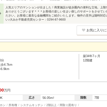
人気エリアのマンションが出ました！商業施設が徒歩圏内の便利な立地。上階
ありがとうございます＊＊＊お客様の楽しい住まい探しのサポートをさせてい
ト
ださい。お客様に最良な金融機関をご紹介いたします。物件の見学は随時対応
い♪大みか不動産売買センター：0294-87-9600
お気に入りに
築34年7ヶ月
0分
12階建
4.7km
.9km
00
万円
広さ
階数
7階
DK
56.05m
2
ホン
所有権
システムキッチン
2階以上
間取り図有り