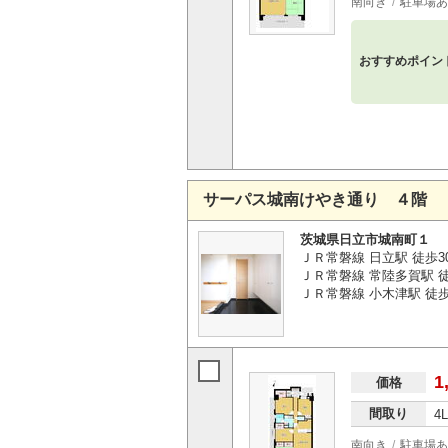
南向き
駐車場あ
おすすめポイン
サーパス城南けやき通り ４階
茨城県日立市城南町１
ＪＲ常磐線 日立駅 徒歩3
ＪＲ常磐線 常陸多賀駅 徒歩
ＪＲ常磐線 小木津駅 徒歩7
1
価格
間取り
4
南向き
駐車場あ