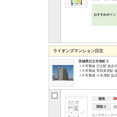
おすすめポイン
ライオンズマンション日立
茨城県日立市旭町３
ＪＲ常磐線 日立駅 徒歩1
ＪＲ常磐線 常陸多賀駅 徒歩
ＪＲ常磐線 小木津駅 徒歩6
8
価格
間取り
3
モニタ付インター