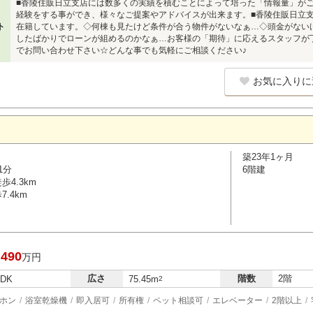
■香陵住販日立支店には数多くの実績を積むことによって培った「情報量」が
経験をする事ができ、様々なご提案やアドバイスが出来ます。■香陵住販日立
ト
在籍しています。◇何棟も見たけど条件が合う物件がないなぁ…◇頭金がない
したばかりでローンが組めるのかなぁ…お客様の「期待」に応えるスタッフが
でお問い合わせ下さい☆どんな事でも気軽にご相談ください♪
お気に入りに
築23年1ヶ月
1分
6階建
4.3km
.4km
,490
万円
広さ
階数
2階
LDK
75.45m
2
ホン
浴室乾燥機
即入居可
所有権
ペット相談可
エレベーター
2階以上