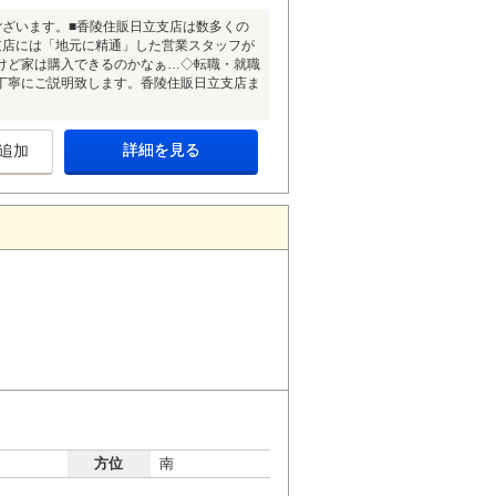
ございます。■香陵住販日立支店は数多くの
支店には「地元に精通」した営業スタッフが
けど家は購入できるのかなぁ…◇転職・就職
丁寧にご説明致します。香陵住販日立支店ま
詳細を見る
追加
方位
南