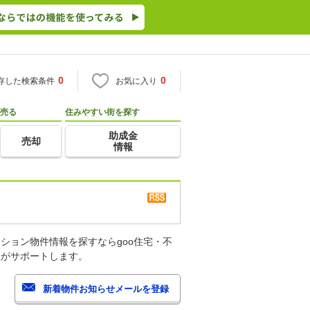
0
0
存した検索条件
お気に入り
売る
住みやすい街を探す
助成金
売却
情報
ション物件情報を探すならgoo住宅・不
産がサポートします。