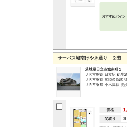
おすすめポイン
サーパス城南けやき通り ２階
茨城県日立市城南町１
ＪＲ常磐線 日立駅 徒歩2
ＪＲ常磐線 常陸多賀駅 徒歩
ＪＲ常磐線 小木津駅 徒歩7
1
価格
間取り
3