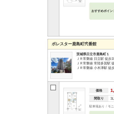
おすすめポイン
ポレスター鹿島町弐番館
茨城県日立市鹿島町１
ＪＲ常磐線 日立駅 徒歩1
ＪＲ常磐線 常陸多賀駅 徒歩
ＪＲ常磐線 小木津駅 徒歩6
1
価格
間取り
3
駐車場あり
モニ