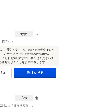
方位
南
り図有り
内なので通学も安心です《物件の特徴》■海が
まりハウスについてお客様の声450件以上！
」に是非お気軽にお問い合わせくださいま
応させて頂くことをお約束致します
詳細を見る
追加
方位
南
2階以上
間取り図有り