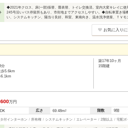
◆2021年クロス、床(一部)張替、畳表替、トイレ交換済。室内大変キレイに
ト
245号沿いバス停留所もあり、市街地までアクセスしやすい。◆自転車置き場
い、システムキッチン、陽当り良好、和室、東南向き、温水洗浄便座、ＴＶモ
お気に入りに
築17年10ヶ月
8分
15階建
5.6km
.1km
,600
万円
広さ
階数
9階
LDK
69.48m
2
タ付インターホン
所有権
システムキッチン
エレベーター
2階以上
宅配ボ