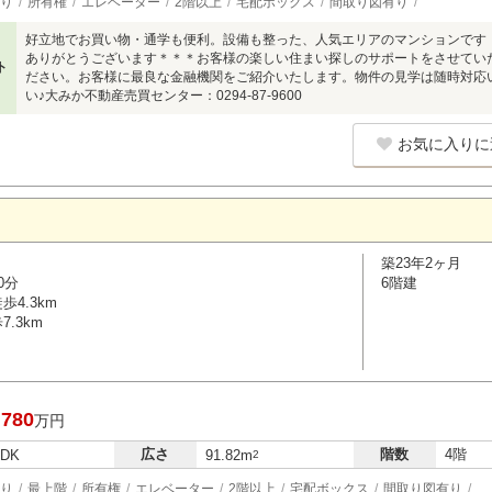
り
所有権
エレベーター
2階以上
宅配ボックス
間取り図有り
好立地でお買い物・通学も便利。設備も整った、人気エリアのマンションです
ありがとうございます＊＊＊お客様の楽しい住まい探しのサポートをさせてい
ト
ださい。お客様に最良な金融機関をご紹介いたします。物件の見学は随時対応
い♪大みか不動産売買センター：0294-87-9600
お気に入りに
築23年2ヶ月
0分
6階建
4.3km
.3km
,780
万円
広さ
階数
4階
LDK
91.82m
2
り
最上階
所有権
エレベーター
2階以上
宅配ボックス
間取り図有り