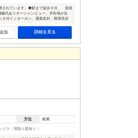
使用されています。◆駅まで徒歩９分。 国道
機械式ありオーシャンビュー、市街地が近
ニタ付インターホン、通風良好、眺望良好
詳細を見る
追加
方位
南東
ックス
間取り図有り