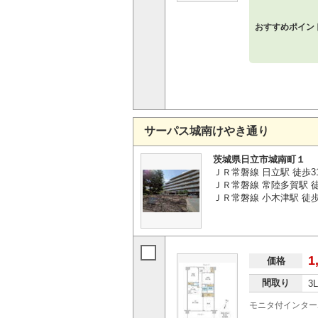
おすすめポイン
サーパス城南けやき通り
茨城県日立市城南町１
ＪＲ常磐線 日立駅 徒歩3
ＪＲ常磐線 常陸多賀駅 徒歩
ＪＲ常磐線 小木津駅 徒歩7
1
価格
間取り
3
モニタ付インター