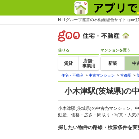
NTTグループ運営の不動産総合サイト goo
借りる
マンションを買う
店舗･
賃貸
新築
中
事業用
住宅・不動産
>
中古マンション
>
首都圏
>
小木津駅(茨城県)の
小木津駅(茨城県)の中古売マンション、
動産。価格・広さ・間取り・写真・人気の
探したい物件の路線・検索条件を変