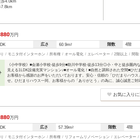
4.0km
.8km
,880
万円
広さ
階数
4階
LDK
60.9m
2
り
モニタ付インターホン
所有権
オール電化
エレベーター
2階以上
間取
《小中学校》■会瀬小学校-徒歩9分■助川中学校-徒歩13分◎小・中と徒歩圏
見える1LDK設備充実マンション♪■オール電化！■自然と調和された空間■ひだ
ト
お客様から感謝のお声をいただいております。安心・信頼の「ひだまりハウス
せ。ひだまりハウス一同、お客様からの「ありがとう」の為に、誠心誠意ご対
お気に入りに
,880
万円
広さ
階数
4階
LDK
57.39m
2
り
モニタ付インターホン
所有権
リフォームリノベーション
エレベーター