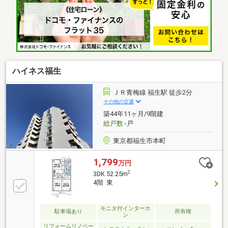
ておきたいポイントの説明もお任せください
【LOCATION】・オザムバリュー牛浜店…徒歩約2分・
ヤオコー福生牛浜店…徒歩約5分・市立福生第三小学
校…徒歩約4分・市立福生第一中学校…徒歩約6分さらに
詳しい写真は公式HP限定公開中→「ハウスバディ 昭
島」で検索♪
ハイネス福生
ＪＲ青梅線 福生駅 徒歩2分
その他の交通
築44年11ヶ月/9階建
総戸数
-戸
東京都福生市本町
1,799
万円
2
3DK 52.25m
4階 東
モニタ付インターホ
駐車場あり
所有権
ン
リフォームリノベー