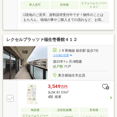
リフォームリノベー
即入居可
所有権
ション
□現地のご見学、資料請求受付中です！物件のことは
もちろん、地域の事やご購入までの流れなど、お気軽
にお問い合わせくださいませ♪≫≫ REFORM
CONTENTS・キッチン新品・浴室新品・洗面台新品・
クロス張替・フロアタイル貼・クッションフロア張
レクセルプラッツァ福生壱番館４１２
替・一部建具交換・ハウスクリーニング等選ばれる理
由と顧客満足は地域トップクラス！ぜひお気軽にご連
絡ください。【ＡＣＣＥＳＳ】・JR青梅線「福生」
ＪＲ青梅線 福生駅 徒歩7分
駅・・・徒歩約7分・市立第三小学校・・・徒歩約9
その他の交通
分・市立第一中学校・・・徒歩約14分さらに詳しい写
築22年1ヶ月/8階建
真・間取りはHP限定公開中→「ハウスバディ 昭島」で
総戸数
71戸
検索♪
東京都福生市志茂
3,549
万円
2
3LDK 81.57m
4階 南東
角部屋
浴室乾燥機
所有権
リフォームリノベー