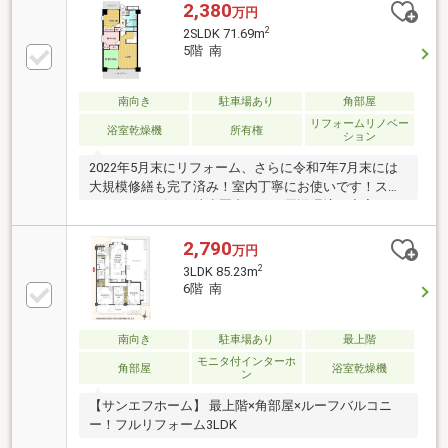
2,380
万円
2
2SLDK 71.69m
5階 南
南向き
駐車場あり
角部屋
リフォームリノベー
浴室乾燥機
所有権
ション
2022年5月末にリフォーム、さらに令和7年7月末には
大規模修繕も完了済み！室内丁寧にお使いです！スー
パーやコンビニが徒歩圏内にあり周辺環境も充実した
暮らしやすい好立地 ！さらにご希望の条件があれば、
当社にお聞かせ下さい。物件のお問い合わせは東鳳企
2,790
万円
画株式会社までお気軽にご連絡くださいませ(^^)/
2
3LDK 85.23m
6階 南
南向き
駐車場あり
最上階
モニタ付インターホ
角部屋
浴室乾燥機
ン
【サンエフホーム】 最上階×角部屋×ルーフバルコニ
ー！フルリフォーム3LDK