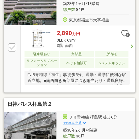
湯器交換、ハウスクリーニング等ぜひ一度ご覧くださ
築28年1ヶ月/13階建
い！！
総戸数
84戸
東京都福生市大字福生
2,890
万円
2
3LDK 63m
3階 南西
駐車場あり
角部屋
所有権
リフォームリノベー
ペット相談可
システムキッチン
ション
□JR青梅線「福生」駅徒歩5分、通勤・通学に便利な駅
近立地。■南西向き角部屋につき陽当たり・通風良好
な3LDK。■2026年8月下旬新規リノベーション完成予
定、快適な住空間へ一新。■ペット飼育可（細則あ
り）、オートロック・宅配ボックス付き。資料請求や
日神パレス拝島第２
ご内覧予約はお気軽にお問合せください。
ＪＲ青梅線 拝島駅 徒歩6分
その他の交通
築38年2ヶ月/4階建
総戸数
36戸