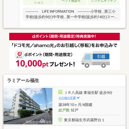
ペット相談可
システムキッチン
ション
----------- LIFE INFORMATION -----------小学校…第三小
学校(徒歩約9分)中学校…第一中学校(徒歩約14分)スー
パー…いなげや福生銀座店（徒歩約4分）コンビニ…ロ
ーソンストア100 福生本町店（徒歩約6分）ドラッグス
トア…ウェルパーク福生本町店（徒歩約4分）----------
- POINT ------------◆福生駅徒歩7分の好立地◆リフ
ォーム済のきれいな住戸◆便利な全居室収納付「お家
探し、何から始めればいいか分からない」そんな方こ
そ、ウイングホームへ。西多摩に根ざしたスタッフ
が、疑問も不安も丁寧に向き合います。
ラミアール福生
ＪＲ八高線 東福生駅 徒歩9分
その他の交通
築38年10ヶ月/6階建
総戸数
52戸
東京都福生市武蔵野台１