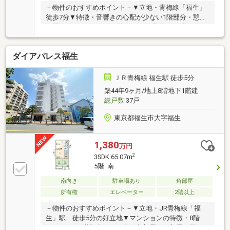
有持分324464分の3203)
－物件のおすすめポイント－▼立地・青梅線「福生」
徒歩7分▼特徴・音響きの心配が少ない1階部分・憩い
の場となるLDKは約14.4帖・LDには足元から暖める床
暖房有・配膳がスムーズなカウンター付の対面式キッ
チン・2部屋にまたがるバルコニー・夜間の洗濯や花
ダイアパレス福生
粉対策等にも役立つ浴室乾燥機付・宅配ボックス有▼
周辺環境・いなげや福生銀座店 徒歩5分(約370m)・福
生市立福生第四小学校 徒歩10分(約750m)※ライフサポ
ＪＲ青梅線 福生駅 徒歩5分
ートサービス費330円／月■ ご希望の住まい探しをお手
築44年9ヶ月/地上8階地下1階建
伝いします ━━━━━・・・物件の詳細・ご相談はお
総戸数
37戸
気軽にお問い合わせください。
東京都福生市大字福生
1,380
万円
2
3SDK 65.07m
5階 南
南向き
駐車場あり
角部屋
所有権
エレベーター
2階以上
－物件のおすすめポイント－▼立地・JR青梅線「福
生」駅 徒歩5分の好立地▼マンションの特徴・8階建
マンション5階部分・西・南側角部屋▼お部屋の特