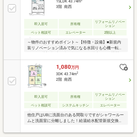
2
1SLDK 43.74m
3階 南西
リフォームリノベー
即入居可
所有権
ション
ペット相談可
エレベーター
2階以上
～物件のおすすめポイント～【特徴・設備】■新規内
装リノベーション済みで気になる水回りも心機一転で
す！■３階部分×南西向き住戸につき陽当たり・眺望・
通風良好です。■大切なペットを２匹まで飼育できる
お部屋です！！【周辺環境】■コンビニやスーパーが
1,080
万円
徒歩圏内にあり毎日のお買い物が楽ちんです♪■保育
2
3DK 43.74m
園、小学校、中学校が至近にあり送迎、登下校のい負
2階 南西
担が減りそうです！■周辺には公園が多く、自然に触
れることもできます。※急な見学でも可能な限り対応
させていただきます！お電話もしくは”見学予約する
リフォームリノベー
即入居可
所有権
ション
”ボタンから日程調整いただけるとスムーズです♪
ペット相談可
システムキッチン
エレベーター
他住戸はUBに洗面台のある間取りですがシャワールー
ムと洗面室に分離しました！給湯給水配管新規交換済
み