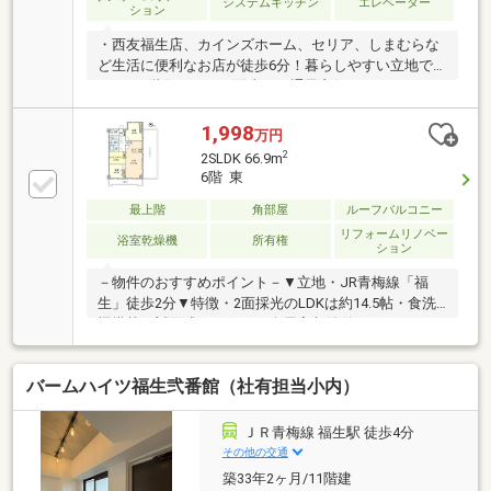
システムキッチン
エレベーター
ション
・西友福生店、カインズホーム、セリア、しまむらな
ど生活に便利なお店が徒歩6分！暮らしやすい立地で
す！・4階住戸なので陽当り・通風良好です！---2025
年6月リフォーム済み---新規交換【システムキッチン、
ユニットバス、洗面化粧台、トイレ、電気温水器、建
1,998
万円
具、巾木、分電盤、スイッチ・コンセント】貼替【フ
2
2SLDK 66.9m
ローリング、クロス、クッションフロア】新規取付
6階 東
【火災感知器、LED照明】・ハウスクリーニング済み
■Life Information■福生駅・・・徒歩2分いなげや・・
最上階
角部屋
ルーフバルコニー
徒歩3分西友・・・・・徒歩6分福生第一小学校・・・
リフォームリノベー
浴室乾燥機
所有権
ション
徒歩5分福生第二中学校・・・徒歩22分
－物件のおすすめポイント－▼立地・JR青梅線「福
生」徒歩2分▼特徴・2面採光のLDKは約14.5帖・食洗
機搭載の対面式キッチン・全居室収納付・バルコニー
に面した設計・26.49平米のルーフバルコニー有・サー
ビススペース約4.5帖有▼2026年1月室内リフォーム済
バームハイツ福生弐番館（社有担当小内）
【交換】キッチン、UB、洗面化粧台、トイレ一式 等
【貼替】フローリング(リビング・洋室・キッチン) 等
【その他】ハウスクリーニング 他▼周辺環境・いなげ
ＪＲ青梅線 福生駅 徒歩4分
や福生銀座店 徒歩3分(約180m)■ ご希望の住まい探し
その他の交通
をお手伝いします ━━━━━・・・物件の詳細・ご相
築33年2ヶ月/11階建
談はお気軽にお問い合わせください。