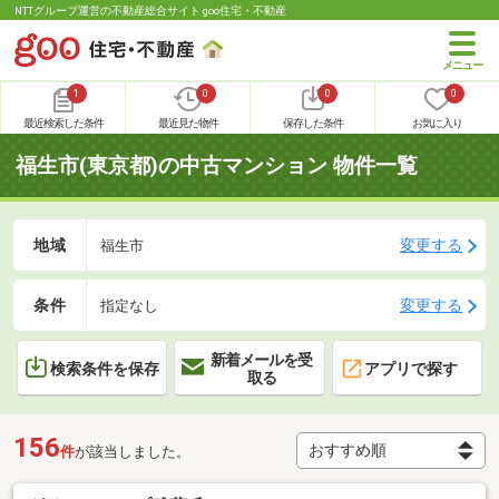
NTTグループ運営の不動産総合サイト goo住宅・不動産
1
0
0
0
最近検索した条件
最近見た物件
保存した条件
お気に入り
福生市(東京都)の中古マンション 物件一覧
地域
変更する
福生市
条件
変更する
指定なし
新着メールを受
検索条件を保存
アプリで探す
取る
156
件
が該当しました。