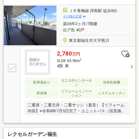
ます。【周辺環境・暮らしの利便性】・コンビニまで
徒歩3分の好立地。急な買い物も、子育て中の慌ただ
ＪＲ青梅線 拝島駅 徒歩8分
しい時間も安心です。・北側の隣地道路の先には、武
その他の交通
蔵野台公園が広がります。・公園デビューにも、愛犬
築26年2ヶ月/7階建
とのお散歩コースにもぴったりです。・窓を開ければ
総戸数
40戸
緑を望める、季節を感じる暮らしです。
東京都福生市大字熊川
2,780
万円
2
3LDK 65.96m
4階 東
モニタ付インターホ
駐車場あり
浴室乾燥機
ン
リフォームリノベー
所有権
システムキッチン
ション
二重床・二重天井・二重サッシ（遮音）【リフォーム
内容】※令和8年7月5日完了・ユニットバス（浴室換気
乾燥機付き）交換・システムキッチン（食洗器付き）
交換・給湯器交換 ・洗面化粧台交換・フローリング
貼替 ・収納建具一部交換・クロス、クッションフロ
レクセルガーデン福生
ア、フロアタイル貼替・塗装工事一式 ・網戸張替・