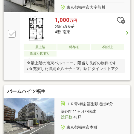
東京都福生市大字熊川
1,000
万円
2
2DK 48.6m
4階 南東
最上階
所有権
2階以上
間取り図有り
☆最上階の南東バルコニー、陽当り良好の物件です
♪☆充実した収納☆八王子・立川駅にダイレクトアク
セス可能☆2025年9月頃レンジフード、ガスコンロ、
給湯器交換
バームハイツ福生
ＪＲ青梅線 福生駅 徒歩6分
築34年11ヶ月/7階建
総戸数
43戸
東京都福生市本町