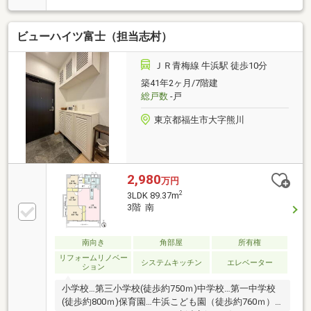
ビューハイツ富士（担当志村）
ＪＲ青梅線 牛浜駅 徒歩10分
築41年2ヶ月/7階建
総戸数
-戸
東京都福生市大字熊川
2,980
万円
2
3LDK 89.37m
3階 南
南向き
角部屋
所有権
リフォームリノベー
システムキッチン
エレベーター
ション
小学校…第三小学校(徒歩約750ｍ)中学校…第一中学校
(徒歩約800ｍ)保育園…牛浜こども園（徒歩約760ｍ）