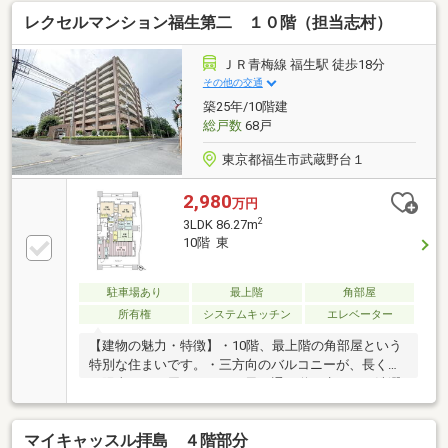
レクセルマンション福生第二 １０階（担当志村）
ＪＲ青梅線 福生駅 徒歩18分
その他の交通
築25年/10階建
総戸数
68戸
東京都福生市武蔵野台１
2,980
万円
2
3LDK 86.27m
10階 東
駐車場あり
最上階
角部屋
所有権
システムキッチン
エレベーター
【建物の魅力・特徴】・10階、最上階の角部屋という
特別な住まいです。・三方向のバルコニーが、長く続
く陽当たりを届けます。・風の通り道が生まれ、洗濯
物もよく乾きます。・全居室6帖以上のゆとりある設
計。・勉強机も趣味のスペースも、配置に困りませ
マイキャッスル拝島 ４階部分
ん。・ペット飼育も可能。家族の一員と毎日を過ごせ