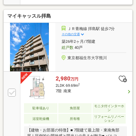
徴・専有面積65.07平米の3SDK・西・南側角部屋につ
き、陽当たり・通風・眺望良好▼周辺環境・徒歩圏内
マイキャッスル拝島
にスーパー・コンビニ等生活利便施設あり※令和8年9
月分より、管理費は月額19500円へ改定（値上げ）さ
れることが決定しております■ ご希望の住まい探しを
ＪＲ青梅線 拝島駅 徒歩7分
お手伝いします ━━━━━・・・物件の詳細・ご相談
その他の交通
はお気軽にお問い合わせください。
築26年2ヶ月/7階建
総戸数
40戸
東京都福生市大字熊川
2,980
万円
2
2LDK 69.69m
7階 南東
モニタ付インターホ
駐車場あり
角部屋
ン
リフォームリノベー
浴室乾燥機
所有権
ション
【建物・お部屋の特徴】■ 7階建て最上階・東南角部
屋！圧倒的な開放感と陽当りの良さが魅力■ バルコニ