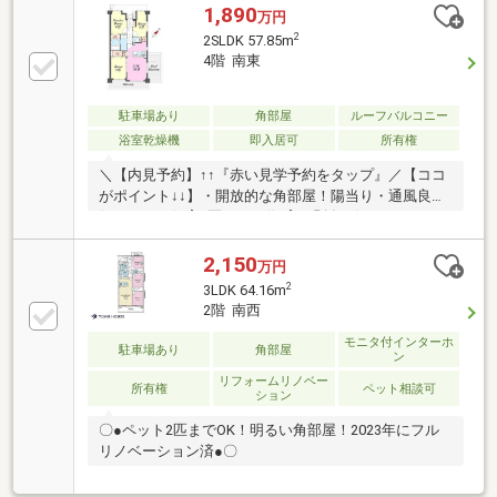
1,890
万円
2
2SLDK 57.85m
4階 南東
駐車場あり
角部屋
ルーフバルコニー
浴室乾燥機
即入居可
所有権
＼【内見予約】↑↑『赤い見学予約をタップ』／【ココ
がポイント↓↓】・開放的な角部屋！陽当り・通風良
好・ペット飼育2匹まで可(飼育細則有り)・ルーフバル
コニー付き【リノベーション内容】2025年12月完了■
キッチン新規交換■ユニットバス新規交換■洗面化粧台
2,150
万円
新規交換■トイレ新規交換■建具新規交換■配管更新■ク
2
3LDK 64.16m
ロス全室新規張替■床材新規張替■ハウスクリーニング
2階 南西
【近隣施設】■目白第二病院…徒歩3分■マルフジ福生
店…徒歩8分■セブンイレブン東福生駅南店…徒歩10分■
モニタ付インターホ
駐車場あり
角部屋
ン
ウエルシア東福生店…徒歩9分■市立福生第一小学校…
リフォームリノベー
徒歩約20分■市立福生第二中学校…徒歩約24分
所有権
ペット相談可
ション
〇●ペット2匹までOK！明るい角部屋！2023年にフル
リノベーション済●〇