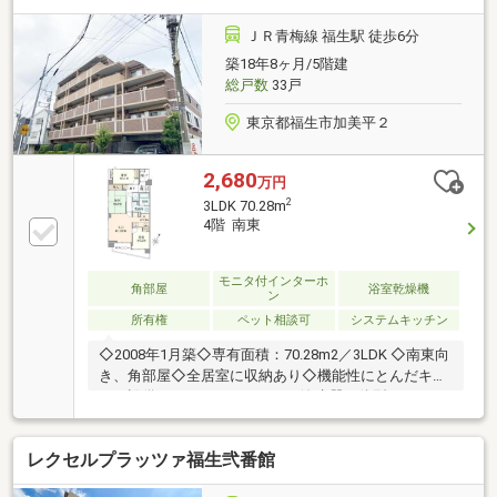
を心がけています。それぞれのご家族にあう価値をご
提案をいたします。まずはお気軽に現地をご覧下さい
ＪＲ青梅線 福生駅 徒歩6分
ませ。物件の確認事項、ご見学希望のお客様は下記番
築18年8ヶ月/5階建
号までご連絡下さい。お問合せ先：0120-127-511いつ
総戸数
33戸
でもお待ちしております。
東京都福生市加美平２
2,680
万円
2
3LDK 70.28m
4階 南東
モニタ付インターホ
角部屋
浴室乾燥機
ン
所有権
ペット相談可
システムキッチン
◇2008年1月築◇専有面積：70.28m2／3LDK ◇南東向
き、角部屋◇全居室に収納あり◇機能性にとんだキッ
チン設備 ・ワイドシンク ・浄水器一体型シャワー
水栓◇1418サイズの浴室◆オートロック◆防犯カメラ
有（共用部）◆24時間集中管理システム◆宅配ボック
レクセルプラッツァ福生弐番館
ス◆ペット飼育可能（細則有）