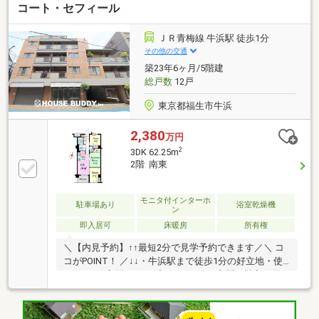
コート・セフィール
ションフロア張替え・建具交換
ＪＲ青梅線 牛浜駅 徒歩1分
その他の交通
築23年6ヶ月/5階建
総戸数
12戸
東京都福生市牛浜
2,380
万円
2
3DK 62.25m
2階 南東
モニタ付インターホ
駐車場あり
浴室乾燥機
ン
即入居可
床暖房
所有権
＼【内見予約】↑↑最短2分で見学予約できます／＼ コ
コがPOINT！ ／↓↓・牛浜駅まで徒歩1分の好立地・使
いやすいL字型のオープンキッチン・玄関に靴入と天
井までの収納スペース確保・床暖房完備・ペット飼育
可・室内綺麗にお使いです・空室のため、いつでも内
見できます≫≫住宅ローン・税金控除など事前に知っ