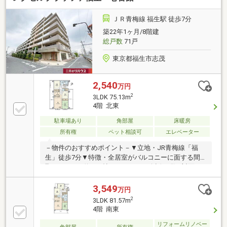
ＪＲ青梅線 福生駅 徒歩7分
築22年1ヶ月/8階建
総戸数
71戸
東京都福生市志茂
2,540
万円
2
3LDK 75.13m
4階 北東
駐車場あり
角部屋
床暖房
所有権
ペット相談可
エレベーター
－物件のおすすめポイント－▼立地・JR青梅線「福
生」徒歩7分▼特徴・全居室がバルコニーに面する間
取り・LDKは約15.5帖、キッチンは会話が弾む対面
式・カウンター付・2箇所のWICなど室内随所に収納を
設置・自然換気しやすい窓付の浴室・ペアガラスかつ
3,549
万円
2重サッシを採用・ペット飼育可能(細則有)▼設備・床
2
3LDK 81.57m
暖房(LD)・スロップシンク・オートロック▼周辺環
4階 南東
境・いなげや福生銀座店 徒歩3分(約220m)・福生市立
福生第三小学校 徒歩9分(約720m)■ ご希望の住まい探
リフォームリノベー