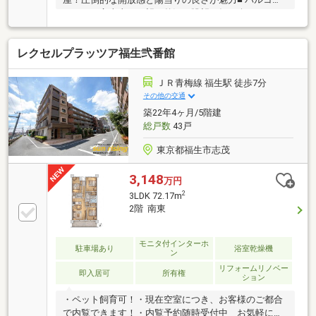
ーからは富士山を一望！贅沢な眺望を毎日楽しめます
■ 18.5帖の広々としたLDKは、インテリアの映えるカ
フェ風デザイン■ 平成25年2月に床・壁・天井・水回り
レクセルプラッツア福生弐番館
すべてをフルリノベーション済■ 日本トリム製整水器
付き！体に優しい電解水素水が毎日飲める■ 食洗機付
きカウンターキッチンや浴室乾燥機など充実の設備仕
ＪＲ青梅線 福生駅 徒歩7分
様■ オートロック、宅配ボックス、エレベーター完備
その他の交通
でマンションセキュリティも安心
築22年4ヶ月/5階建
総戸数
43戸
東京都福生市志茂
3,148
万円
2
3LDK 72.17m
2階 南東
モニタ付インターホ
駐車場あり
浴室乾燥機
ン
リフォームリノベー
即入居可
所有権
ション
・ペット飼育可！・現在空室につき、お客様のご都合
で内覧できます！・内覧予約随時受付中 お気軽にお