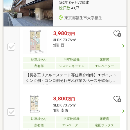
築2年8ヶ月/7階建
則あり)。§2026年7月内装リノベーション完了・フロ
総戸数
41戸
ーリング新規上貼り、全室クロス新規貼替・キッチ
ン、ユニットバス、トイレ新規交換など
東京都福生市大字福生
3,980
万円
2
3LDK 70.76m
2階 西
駐車場あり
浴室乾燥機
床暖房
所有権
システムキッチン
エレベーター
【長谷工リアルエステート専任媒介物件】▼ポイント
シンク側・コンロ側それぞれ作業スペースを確保した
キッチン洗濯からアイロン掛けが効率良くできるよう
工夫された洗面室ウォークインクローゼット他収納充
実2024年1月築▼充実の設備床暖房（LD部分）浴室暖
3,800
万円
房乾燥機食器洗浄機1418サイズの浴室温水洗浄便座、
2
3LDK 70.76m
他▼ペット飼育飼育可(飼育細則有)犬及び猫 1住戸あ
1階 南西
たり2匹以内▼仲介サポート適用引渡後も安心な建物
保証安心の設備保証24時間駆けつけサービス ※弊社
駐車場あり
浴室乾燥機
床暖房
仲介でご購入者様限定▼備考私道負担有(168.75㎡、共
所有権
エレベーター
宅配ボックス