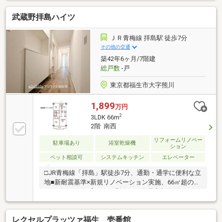
武蔵野拝島ハイツ
ＪＲ青梅線 拝島駅 徒歩7分
その他の交通
築42年6ヶ月/7階建
総戸数
-戸
東京都福生市大字熊川
1,899
万円
2
3LDK 66m
2階 南西
リフォームリノベー
駐車場あり
浴室乾燥機
ション
ペット相談可
システムキッチン
エレベーター
□JR青梅線「拝島」駅徒歩7分、通勤・通学に便利な立
地■新耐震基準×新規リノベーション実施、66㎡超の
3LDK■ペット飼育可（細則有）、全居室収納付きで住
空間もすっきり■総戸数156戸のマンション、空室につ
きご内覧可能です。資料請求やご内覧予約はお気軽に
レクセルプラッツァ福生 壱番館
お問い合わせください。