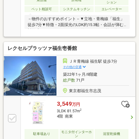
角部屋
所有権
ション
しをお手伝いします ━━━━━・・・物件の詳細・ご
ペット相談可
システムキッチン
エレベーター
相談はお気軽にお問い合わせください。
－物件のおすすめポイント－▼立地・青梅線「福生」
徒歩7分▼特徴・2面採光のLDK約15.3帖・会話が弾む
対面式キッチン、カウンター付・SIC・WIC等が備えら
れた設計・ペット飼育可(細則有)▼2026年8月室内リフ
ォーム内容【交換】キッチン、コンロ、お風呂、洗面
レクセルプラッツァ福生壱番館
台、建具【張替】CF、クロス【その他】室内クリーニ
ング 他▼周辺環境・いなげや福生銀座店 徒歩3分(約
240m)・福生市立福生第三小学校 徒歩9分(約720m)※準
ＪＲ青梅線 福生駅 徒歩7分
防火地域、高度地区■ ご希望の住まい探しをお手伝い
その他の交通
します ━━━━━・・・物件の詳細・ご相談はお気軽
築22年1ヶ月/8階建
にお問い合わせください。
総戸数
71戸
東京都福生市志茂
3,549
万円
2
3LDK 81.57m
4階 南東
モニタ付インターホ
駐車場あり
浴室乾燥機
ン