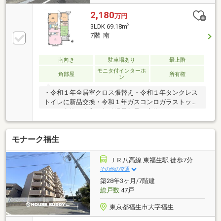
2,180
万円
2
3LDK 69.18m
7階 南
南向き
駐車場あり
最上階
モニタ付インターホ
角部屋
所有権
ン
・令和１年全居室クロス張替え・令和１年タンクレス
トイレに新品交換・令和１年ガスコンロガラストップ
３口に交換・令和１年給湯器新品に交換
モナーク福生
ＪＲ八高線 東福生駅 徒歩7分
その他の交通
築28年3ヶ月/7階建
総戸数
47戸
東京都福生市大字福生