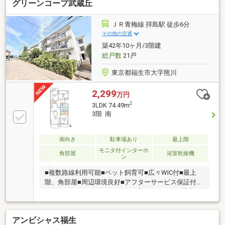
グリーンコープ武蔵丘
ＪＲ青梅線 拝島駅 徒歩6分
その他の交通
築42年10ヶ月/3階建
総戸数
21戸
東京都福生市大字熊川
2,299
万円
2
3LDK 74.49m
3階 南
南向き
駐車場あり
最上階
モニタ付インターホ
角部屋
浴室乾燥機
ン
■複数路線利用可能■ペット飼育可■広々WIC付■最上
階、角部屋■周辺環境良好■アフターサービス保証付ー
ーーーーーーーーーーーーーー◎頭金０円から購入可
能◎FPによるライフプランのシミュレーション診断◎
その他希望に合う物件（未公開含む）のご提案弊社は
アンビシャス福生
不動産総合企業です。お客さまに寄り添ったサービス