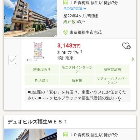
ＪＲ青梅線 福生駅 徒歩7分
その他の交通
築22年4ヶ月/5階建
総戸数
43戸
東京都福生市志茂
3,148
万円
2
3LDK 72.17m
2階 南東
モニタ付インターホ
駐車場あり
浴室乾燥機
ン
リフォームリノベー
即入居可
所有権
ション
■□生涯の「安心」をお届け。東宝ハウスにお任せくだ
さい□■～レクセルプラッツァ福生弐番館の魅力～§ア
クセス・JR青梅線「福生」駅まで徒歩7分、「牛浜」
駅まで徒歩8分§LDK・約6.0帖洋室が南東バルコニーに
面しています。§LDKと隣接する洋室の引き戸を開放
デュオヒルズ福生ＷＥＳＴ
し、約20.2帖の空間として利用可能。§食器洗乾燥機
や浄水器、浴室暖房乾燥機など、機能的な各種設備も
充実。§2つのWICやリビング収納など、収納スペース
ＪＲ青梅線 福生駅 徒歩7分
も豊富です。§ペット飼育可のマンションです(飼育細