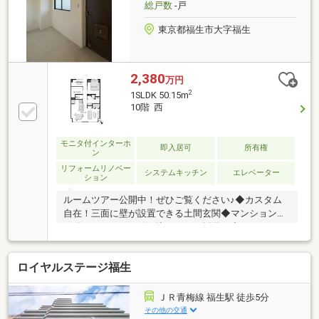
総戸数
-戸
東京都福生市大字福生
2,380
万円
2
1SLDK 50.15m
10階 西
モニタ付インターホ
即入居可
所有権
ン
リフォームリノベー
システムキッチン
エレベーター
ション
ルームツアー公開中！ぜひご覧ください♪◆カスタム
自在！三面に壁が設置できる土間玄関◆マンションに
は珍しいリッチな引き込みドアを採用！◆ワークスペ
ースにはコンセント完備。上部にライトがあり手元を
照らします。◆スタイリッシュなシャワールームLDK
ロイヤルステージ福生
の壁や天井はコンクリート塗装仕上げで、ムラ感によ
る味があります。＜リノベーション内容＞コンロ交
換、浴室交換、洗面台交換、トイレ交換、床張替、ク
ＪＲ青梅線 福生駅 徒歩5分
ロス貼替、キッチン交換、建具交換、間取り変更、給
その他の交通