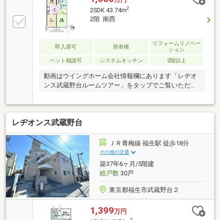
2
2SDK 43.74m
2階 南西
リフォームリノベー
即入居可
所有権
ション
ペット相談可
システムキッチン
2階以上
動画はウイングホーム会社情報欄にあります「レヂオ
ンス武蔵野台ルームツアー」をタップでご覧いただけ
ます■おすすめポイント・ペット可のマンションで、
シャワールームと洗面室をリフォーム済み。清潔感あ
るお部屋で快適に過ごせます。■建物・設備・2DK+S
レヂオンス武蔵野台
の間取で、納戸を活用すれば生活用品の整理がしやす
くなります・住戸は南西向きで、穏やかな陽当たりが
期待できます■周辺環境・JR青梅線「生駅徒歩18分、
ＪＲ青梅線 福生駅 徒歩18分
八高線東福生駅も利用可能・スーパー・コンビニも徒
その他の交通
歩10分以内で買い物に便利■こんな方におすすめ・ペ
築37年6ヶ月/5階建
ットとの暮らしを大切にしたい方・複数沿線利用の
総戸数
30戸
方・リフォーム済物件をお探しの方
東京都福生市武蔵野台２
1,399
万円