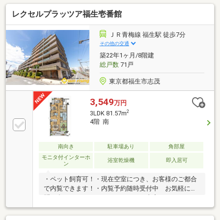
好・約14帖の広々LDKは間仕切り対応可・全居室6帖以
レクセルプラッツア福生壱番館
上で収納豊富▼設備・ウォークインクローゼット等収
納充実▼リフォーム内容（2026年7月完工）・システ
ムキッチン新規交換（食洗機・浄水機能付）・ユニッ
ＪＲ青梅線 福生駅 徒歩7分
トバス新規交換（追焚・浴室乾燥機付）・洗面化粧
その他の交通
台、トイレ新規交換・洗面、トイレ、玄関土間、塩ビ
築22年1ヶ月/8階建
タイル新規施工・照明器具設置・ハウスクリーニング
総戸数
71戸
東京都福生市志茂
3,549
万円
2
3LDK 81.57m
4階 南
南向き
駐車場あり
角部屋
モニタ付インターホ
浴室乾燥機
即入居可
ン
・ペット飼育可！・現在空室につき、お客様のご都合
で内覧できます！・内覧予約随時受付中 お気軽にお
問い合わせください！～リフォーム内容～・キッチン
新品・お風呂新品・洗面台新品・クロス貼替・コンロ
新品・フローリング張替え・室内クリーニング・クッ