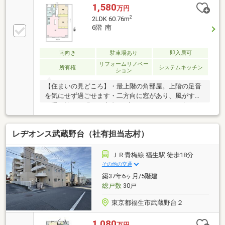
1,580
万円
2
2LDK 60.76m
6階 南
南向き
駐車場あり
即入居可
リフォームリノベー
所有権
システムキッチン
ション
【住まいの見どころ】・最上階の角部屋。上階の足音
を気にせず過ごせます・二方向に窓があり、風がすっ
と通り抜ける明るい室内・L字バルコニーはリビング
と居室の両方から出入り可能・2018年2月にフルリフ
ォーム履歴あり。清潔な内装ですぐに新生活を始めら
レヂオンス武蔵野台（社有担当志村）
れます【ロケーション・ライフインフラ】・スーパー
もコンビニも徒歩10分以内。仕事帰りの買い物もスム
ーズ・急な買い足しも、車を出さずに歩いて完結「お
ＪＲ青梅線 福生駅 徒歩18分
家探し、何から始めればいいか分からない」そんな方
その他の交通
こそ、ウイングホームへ。西多摩に根ざしたスタッフ
築37年6ヶ月/5階建
が、疑問も不安も丁寧に向き合います。
総戸数
30戸
東京都福生市武蔵野台２
1,080
万円