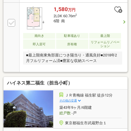
便座付トイレ・専有部分配管etc◆インテリックスの販
売実績 ・R1(適合リノベーション)住宅発行ランキン
1,580
万円
グ3年連続NO.1！ ・年間1000戸以上のリノベーショ
2
2LDK 60.76m
ン実績 ・累計販売戸数2万8000戸突破!◆都市銀行、
6階 南
ネット銀行等住宅ローン一括事前審査可能！ネット銀
行はじめ大手金融機関の都市銀行や地方銀行と幅広く
提携をしています!物件によって使用できる銀行も変わ
南向き
駐車場あり
最上階
りますので、是非一度ご相談ください♪
リフォームリノベー
即入居可
所有権
ション
■最上階南東角部屋につき陽当り・通風良好■2018年2
月フルリフォーム済■豊富な収納スペース
ハイネス第二福生（担当小町）
ＪＲ青梅線 福生駅 徒歩12分
その他の交通
築43年9ヶ月/6階建
総戸数
-戸
東京都福生市武蔵野台１