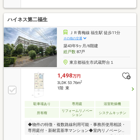
スーパー…スーパーバリュー牛浜店(770ｍ)スーパー…
ヤオコー福生牛浜店(950ｍ)コンビニ…セブンイレブン
福生牛浜駅東店(約540ｍ）------------ POINT -------------
ハイネス第二福生
-牛浜駅まで徒歩約11分！徒歩圏内にスーパー、コンビ
ニがあり生活しやすい地域です。3階角部屋なので陽
当り・通風良好！リフォーム済で綺麗な室内です。－
ＪＲ青梅線 福生駅 徒歩11分
－－－－－－－－－－－－－－－－－－－－「お家探
その他の交通
し、何から始めればいいか分からない」そんな方こ
築43年9ヶ月/6階建
そ、ウイングホームへ。西多摩に根ざしたスタッフ
総戸数
87戸
が、疑問も不安も丁寧に向き合います
東京都福生市武蔵野台１
1,498
万円
2
3LDK 53.76m
1階 東
駐車場あり
専用庭
浴室乾燥機
リフォームリノベー
所有権
システムキッチン
ション
◆物件の特徴・複数路線利用可能・事務所使用相談・
専用庭付・新耐震基準マンション◆室内リノベーショ
ン内容・システムキッチン・ユニットバス・温水洗浄