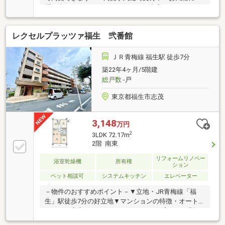
問い合わせください！～リフォーム内容～・フローリ
ング新規上張り・建具新規交換・給湯器新規交換・シ
ステムキッチン新規交換（食洗機、浄水機能付き）・
レクセルプラッツァ福生 弐番館
ユニットバス新規交換（追い焚き機能、浴室換気乾燥
暖房機付き）・洗面化粧台新規交換・トイレ新規交換
（洗浄機能付き）・全室クロス新規貼替・洗面、トイ
ＪＲ青梅線 福生駅 徒歩7分
レ、玄関土間、塩ビタイル新規施工・照明器具設置・
築22年4ヶ月/5階建
ハウスクリーニング等
総戸数
-戸
東京都福生市志茂
3,148
万円
2
3LDK 72.17m
2階 南東
リフォームリノベー
浴室乾燥機
所有権
ション
ペット相談可
システムキッチン
エレベーター
－物件のおすすめポイント－▼立地・JR青梅線「福
生」駅徒歩7分の好立地▼マンションの特徴・オート
ロックで安心のセキュリティ・ペット飼育可（細則
有）▼お部屋の特徴・南東向きで陽当たり・通風良