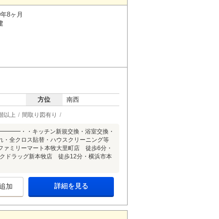
0年8ヶ月
建
方位
南西
階以上
間取り図有り
━━━━━・・キッチン新規交換・浴室交換・
れ・全クロス貼替・ハウスクリーニング等
ファミリーマート本牧大里町店 徒歩6分・
クドラッグ新本牧店 徒歩12分・横浜市本
詳細を見る
追加