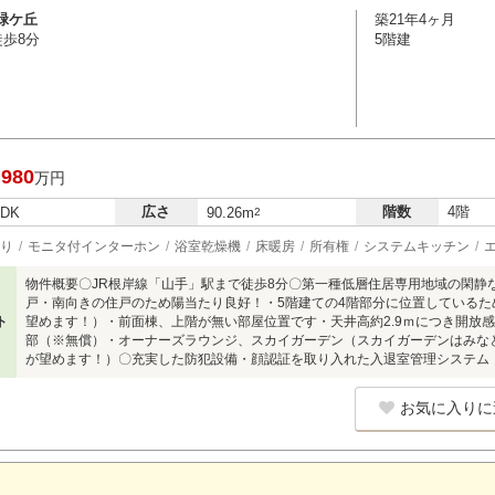
緑ケ丘
築21年4ヶ月
徒歩8分
5階建
,980
万円
広さ
階数
4階
LDK
90.26m
2
り
モニタ付インターホン
浴室乾燥機
床暖房
所有権
システムキッチン
物件概要〇JR根岸線「山手」駅まで徒歩8分〇第一種低層住居専用地域の閑静
戸・南向きの住戸のため陽当たり良好！・5階建ての4階部分に位置しているため
ト
望めます！）・前面棟、上階が無い部屋位置です・天井高約2.9ｍにつき開放
部（※無償）・オーナーズラウンジ、スカイガーデン（スカイガーデンはみな
が望めます！）〇充実した防犯設備・顔認証を取り入れた入退室管理システム
お気に入りに