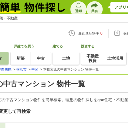
住宅・不動産
0
最近見た物件
保
一戸建てを買う
建てる
投資する
不動産
古
新築
中古
土地
土地活用
投資
神奈川県
>
横浜市
>
中区
>
本牧宮原の中古マンション 物件一覧
の中古マンション 物件一覧
の中古マンション物件を簡単検索。理想の物件探しをgoo住宅・不動
変更して再検索