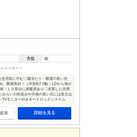
方位
南
エレベーター
な住宅街に佇む〇陽当たり・眺望の良い住
、眺望良好！（洋室約7.0帖・LDから海が
感有・ＬＤ部分に床暖房あり〇充実した共用
とみらいの街並みや天候の良い日には富士山
・TVモニター付きオートロックシステム
詳細を見る
追加