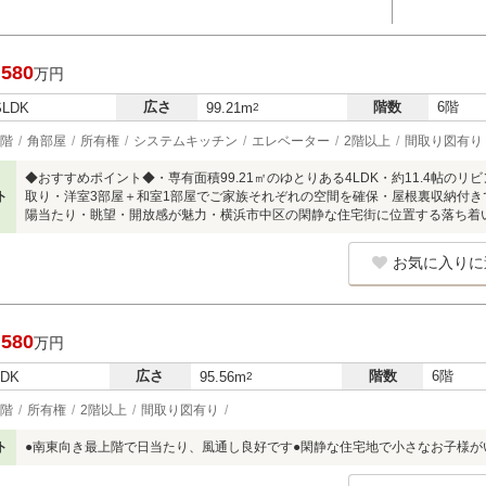
,580
万円
広さ
階数
6階
SLDK
99.21m
2
階
角部屋
所有権
システムキッチン
エレベーター
2階以上
間取り図有り
◆おすすめポイント◆・専有面積99.21㎡のゆとりある4LDK・約11.4帖の
ト
取り・洋室3部屋＋和室1部屋でご家族それぞれの空間を確保・屋根裏収納付き
陽当たり・眺望・開放感が魅力・横浜市中区の閑静な住宅街に位置する落ち着
お気に入りに
,580
万円
広さ
階数
6階
LDK
95.56m
2
階
所有権
2階以上
間取り図有り
ト
●南東向き最上階で日当たり、風通し良好です●閑静な住宅地で小さなお子様が