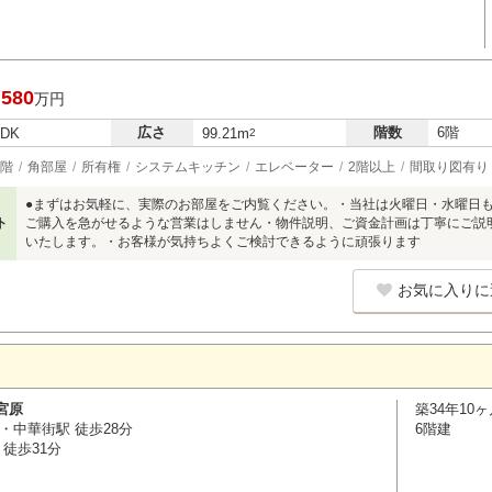
,580
万円
広さ
階数
6階
LDK
99.21m
2
階
角部屋
所有権
システムキッチン
エレベーター
2階以上
間取り図有り
●まずはお気軽に、実際のお部屋をご内覧ください。・当社は火曜日・水曜日
ト
ご購入を急がせるような営業はしません・物件説明、ご資金計画は丁寧にご説
いたします。・お客様が気持ちよくご検討できるように頑張ります
お気に入りに
宮原
築34年10ヶ
・中華街駅 徒歩28分
6階建
徒歩31分