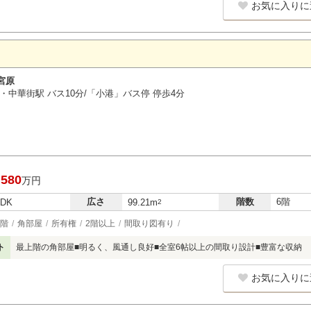
お気に入りに
宮原
・中華街駅 バス10分/「小港」バス停 停歩4分
,580
万円
広さ
階数
6階
LDK
99.21m
2
階
角部屋
所有権
2階以上
間取り図有り
ト
最上階の角部屋■明るく、風通し良好■全室6帖以上の間取り設計■豊富な収納
お気に入りに