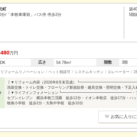
元町
築4
0分/「本牧車庫前」バス停 停歩2分
5階
,480
万円
広さ
階数
3階
LDK
54.78m
2
リフォームリノベーション
ペット相談可
システムキッチン
エレベーター
2
┃▼リフォーム内容（2026年8月末完成）┗━━━━━━━━━━━━━━
洗面交換・トイレ交換・フローリング新規貼替・建具交換・照明交換・下足入
ト
┃▼ライフインフォメーション┗━━━━━━━━━━━━━━━━━━━・
セブンイレブン 横浜本牧三渓園 徒歩12分・イオン本牧店 徒歩17分・ハッ
牧南小学校 徒歩2分・大鳥中学校 徒歩10分
お気に入りに