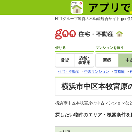
NTTグループ運営の不動産総合サイト goo
借りる
マンションを買う
店舗･
賃貸
新築
中
事業用
住宅・不動産
>
中古マンション
>
首都圏
>
横浜市中区本牧宮原
横浜市中区本牧宮原の中古マンションなど
探したい物件のエリア・検索条件を