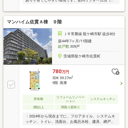
あり子育てしやすい環境です。室内リフォーム済（平
成30年11月 全室クロス張替え、キッチン・洗面台・ト
イレ交換）、そのままお住まいになれます。ヤオコ
ー・ビバホーム・QizWALLが隣接、小中学校も徒歩10
マンハイム佐貫Ａ棟 ９階
分程度で生活利便が良く、安心して生活できる立地で
す。駐車場は、1住戸1台分確保できます。
ＪＲ常磐線 龍ケ崎市駅 徒歩8分
築44年7ヶ月/11階建
総戸数
309戸
茨城県龍ケ崎市佐貫町
780
万円
2
3DK 59.27m
9階 南東
リフォームリノベー
所有権
システムキッチン
ション
2階以上
間取り図有り
・2024年から現在までに、フロアタイル、システムキ
ッチン、トイレ、洗面台、お風呂水栓、建具、網戸等
リフォームがされており、とてもきれいな状態で