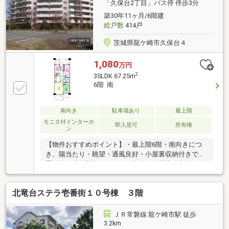
220m)※エレベーターなし■ ご希望の住まい探しをお手
「久保台2丁目」バス停 停歩3分
伝いします ━━━━━・・・物件の詳細・ご相談はお
築30年11ヶ月/6階建
気軽にお問い合わせください。
総戸数
414戸
茨城県龍ケ崎市久保台４
1,080
万円
2
3SLDK 67.25m
6階 南
南向き
駐車場あり
最上階
モニタ付インターホ
即入居可
所有権
ン
【物件おすすめポイント】・最上階6階・南向きにつ
き、陽当たり・眺望・通風良好・小屋裏収納付きで、
季節物や大型荷物もすっきり収納・全居室に収納を備
えた、使い勝手の良い3SLDK・和室のある落ち着いた
間取りで、ご家族団らんにも最適・小学校が近く、お
北竜台ステラ壱番街１０号棟 ３階
子様の通学も安心の立地・スーパーなどの買い物施設
が徒歩圏内で生活便利・バルコニーに面した明るい
LDKで、心地よい暮らしを実現・子育て世帯から幅広
ＪＲ常磐線 龍ケ崎市駅 徒歩
い世代まで暮らしやすい住環境
3.2km