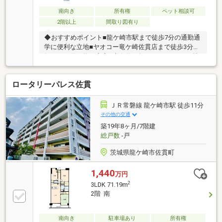
南向き
所有権
ペット相談可
2階以上
間取り図有り
◆おすすめポイント■龍ケ崎市駅まで徒歩7分の通勤通
学に便利な立地■ヤオコー竜ケ崎佐貫店まで徒歩3分で
毎日のお買い物も安心■専有約19坪の3LDK・LDK15帖
以上で陽当たり通風良好■玄関床は天然石で上質な雰
囲気・小型犬猫も飼育可能■駐車場1台分を確保◆周辺
ロータリーパレス佐貫
環境■龍ケ崎市立馴柴小学校 徒歩20分■龍ケ崎市立城
西中学校 徒歩22分■認定こども園竜ケ崎みどり 徒歩14
分◆ご案内■室内のご見学も随時承っております。お
ＪＲ常磐線 龍ケ崎市駅 徒歩11分
気軽にお問い合わせください。
その他の交通
築19年8ヶ月/7階建
総戸数
-戸
茨城県龍ケ崎市佐貫町
1,440
万円
2
3LDK 71.19m
2階 南
南向き
駐車場あり
所有権