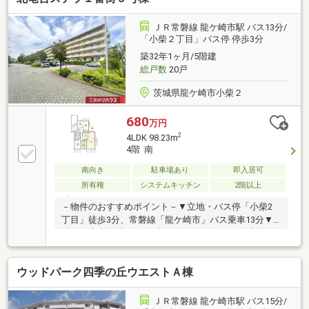
ＪＲ常磐線 龍ケ崎市駅 バス13分/
「小柴２丁目」バス停 停歩3分
築32年1ヶ月/5階建
総戸数
20戸
茨城県龍ケ崎市小柴２
680
万円
2
4LDK 98.23m
4階 南
南向き
駐車場あり
即入居可
所有権
システムキッチン
2階以上
－物件のおすすめポイント－▼立地・バス停「小柴2
丁目」徒歩3分、常磐線「龍ケ崎市」バス乗車13分▼
特徴・専有面積98.23平米のゆとりある4LDK・生活の
中心となるLDKは約17.5帖・3面採光設計・キッチンは
2WAY仕様、家事動線に配慮・LDに隣接する和室有、
ウッドパーク四季の丘ウエストＡ棟
多用途に活用可能・南・東・北の3面バルコニー仕
様・即お引渡し可能(残金精算後)▼周辺環境・ベルク
龍ケ崎店 徒歩5分(約390m)・北竜台公園 徒歩3分(約
ＪＲ常磐線 龍ケ崎市駅 バス15分/