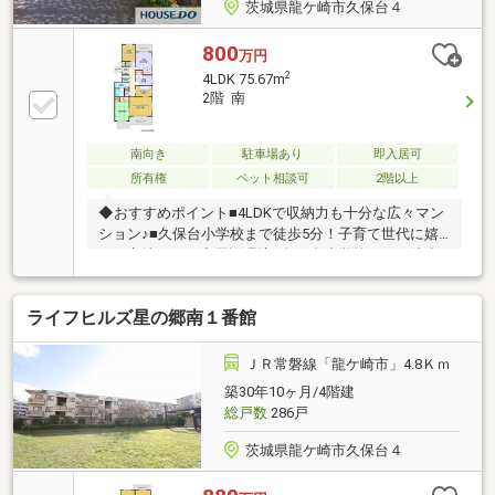
茨城県龍ケ崎市久保台４
800
万円
2
4LDK 75.67m
2階 南
南向き
駐車場あり
即入居可
所有権
ペット相談可
2階以上
◆おすすめポイント■4LDKで収納力も十分な広々マン
ション♪■久保台小学校まで徒歩5分！子育て世代に嬉
しい立地です。◆周辺環境■久保台小学校・・・徒歩5
分■中根台中学校・・・徒歩18分■業務スーパー龍ケ崎
店・・・徒歩8分◆ご案内※当社では他社様が掲載して
ライフヒルズ星の郷南１番館
いる物件も全てご紹介、ご案内が可能です♪まとめて
内覧をご希望の際は、お問い合わせ時にご希望の物件
名をお知らせください♪
ＪＲ常磐線「龍ケ崎市」4.8Ｋｍ
築30年10ヶ月/4階建
総戸数
286戸
茨城県龍ケ崎市久保台４