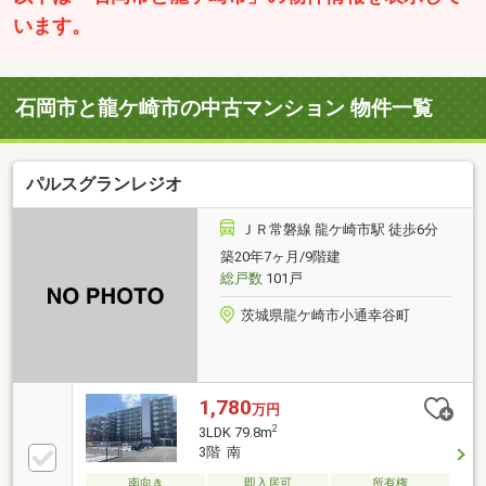
います。
石岡市と龍ケ崎市の中古マンション 物件一覧
パルスグランレジオ
ＪＲ常磐線 龍ケ崎市駅 徒歩6分
築20年7ヶ月/9階建
総戸数
101戸
茨城県龍ケ崎市小通幸谷町
1,780
万円
2
3LDK 79.8m
3階 南
南向き
即入居可
所有権