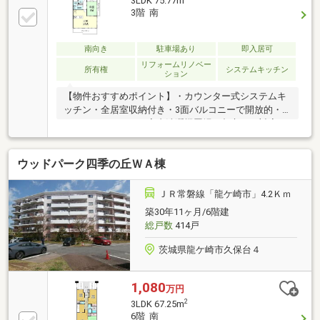
3LDK 75.77m
3階 南
南向き
駐車場あり
即入居可
リフォームリノベー
所有権
システムキッチン
ション
【物件おすすめポイント】・カウンター式システムキ
ッチン・全居室収納付き・3面バルコニーで開放的・
ワイドバルコニー・室内洗濯機置場・都市ガス対応・
エアコン・照明器具付き・小学校が近く通学も安心・
周辺施設が充実し生活便利
ウッドパーク四季の丘ＷＡ棟
ＪＲ常磐線「龍ケ崎市」4.2Ｋｍ
築30年11ヶ月/6階建
総戸数
414戸
茨城県龍ケ崎市久保台４
1,080
万円
2
3LDK 67.25m
6階 南