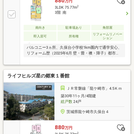
880
万円
2
3LDK 75.77m
3階 南
南向き
駐車場あり
角部屋
リフォームリノベー
即入居可
所有権
ション
バルコニー3ヵ所、久保台小学校1km圏内で通学安心、
リフォーム歴（2025年6月 壁・畳・襖・障子）都市ガ
ス■■■周辺施設■■■JR常磐線龍ヶ崎市 約4.8km久保
台小学校 約650m中根台中学校 約1.5km
ライフヒルズ星の郷東１番館
ＪＲ常磐線「龍ケ崎市」4.5Ｋｍ
築30年11ヶ月/4階建
総戸数
24戸
茨城県龍ケ崎市久保台４
880
万円
2