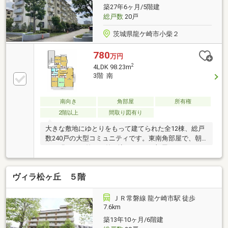
築27年6ヶ月/5階建
総戸数
20戸
茨城県龍ケ崎市小柴２
780
万円
2
4LDK 98.23m
3階 南
南向き
角部屋
所有権
2階以上
間取り図有り
大きな敷地にゆとりをもって建てられた全12棟、総戸
数240戸の大型コミュニティです。東南角部屋で、朝
から明るい日差しが差し込みます。4部屋あるので、
お子様が多くても安心！スーパー、ホームセンター、
コンビニ、おもちゃ屋、電気屋等徒歩圏内にお店がそ
ヴィラ松ヶ丘 ５階
ろっており、生活に便利な立地でありながら、近隣は
住宅地でとても落ち着いた住環境となっております※
売主居住中につき、一部室内写真の掲載はございませ
ＪＲ常磐線 龍ケ崎市駅 徒歩
んのでご了承ください。
7.6km
築13年10ヶ月/6階建