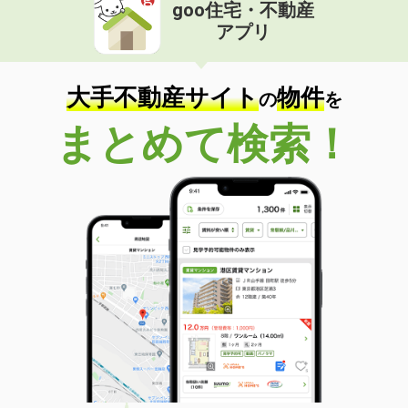
goo住宅・不動産
アプリ
大手不動産サイト
物件
の
を
まとめて検索！