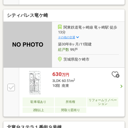
す。・インプラス（2重窓）導入で、断熱性の高いお
部屋になっています。・高層階の為眺望、通風良好で
シティパレス竜ケ崎
す（各種花火大会等鑑賞できます！）・駅、スーパ
ー、ホームセンター等徒歩圏内で、生活環境良好な立
地です。【支払い例】 36，925円/月借入：780万
関東鉄道竜ヶ崎線 竜ヶ崎駅 徒歩
円 期間：20年 金利：1.3％（変動）※別途諸費用
13分
要 ※借入には金融機関所定の審査があります。※上記
その他の交通
は一例です。最適な資金計画をご提案させていただき
築30年8ヶ月/11階建
ます。
総戸数
99戸
茨城県龍ケ崎市
630
万円
2
3LDK 60.51m
10階 南東
リフォームリノベー
駐車場あり
所有権
ション
2階以上
間取り図有り
北竜台ステラ１番街９号棟