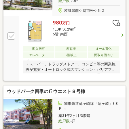
総戸数
20戸
茨城県龍ケ崎市松ケ丘２
980
万円
2
1LDK 56.29m
5階 南西
即入居可
所有権
オール電化
エレベーター
2階以上
間取り図有り
・スーパー、ドラッグストアー、コンビニ等の商業施
設が充実・オートロック式のマンション・バリアフリ
ー、ペアガラスのマンションになります。見晴らしの
良いマンションになります。・平坦地になりますの
で、日常生活が便利です。契約不適合責任免責司法書
ウッドパーク四季の丘ウエスト８号棟
士は売主指定となります。
関東鉄道竜ヶ崎線「竜ヶ崎」3.8
Ｋｍ
築31年2ヶ月/3階建
総戸数
-戸