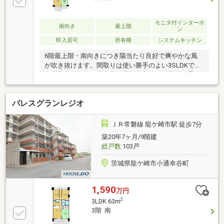
モニタ付インターホ
南向き
最上階
ン
即入居可
所有権
システムキッチン
6階最上階・南向きにつき陽当たり良好で爽やかな風
が吹き抜けます。間取りは使い勝手のよい3SLDKで、
全居室収納に加え大容量の屋根裏収納まで完備。季節
物や思い出の品もすっきり片付きます。久保台小学校
が目の前という子育て世帯にうれしい立地。スーパー
パレスグランレジオ
や飲食店も徒歩圏内に揃い毎日の暮らしやすさ満点で
す。お手頃な駐車場代や都市ガス仕様も嬉しいポイン
ト。1000万円台で叶う心地よい新生活を是非ご検討く
ＪＲ常磐線 龍ケ崎市駅 徒歩7分
ださい。ペット飼育可（細則あり）、エレベーター、
築20年7ヶ月/9階建
都市ガス■■■周辺施設■■■JR常磐線龍ヶ崎市駅 約
総戸数
103戸
4.2km久保台小学校 約450m中根台中学校 約1.3km
ベルク龍ケ崎店 約1.7km
茨城県龍ケ崎市小通幸谷町
1,590
万円
2
3LDK 63m
3階 南