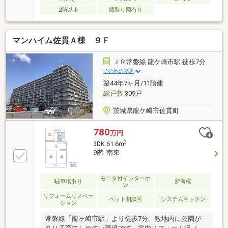
2階以上
間取り図有り
マンハイム佐貫Ａ棟 ９Ｆ
ＪＲ常磐線 龍ケ崎市駅 徒歩7分
その他の交通
築44年7ヶ月/11階建
総戸数
309戸
茨城県龍ケ崎市佐貫町
780
万円
2
3DK 61.6m
9階 南東
モニタ付インターホ
駐車場あり
所有権
ン
リフォームリノベー
ペット相談可
システムキッチン
ション
常磐線「龍ヶ崎市駅」より徒歩7分。敷地内に公園が