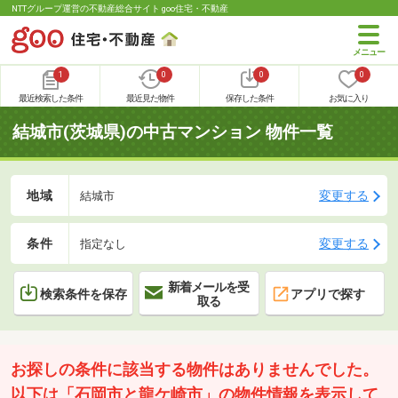
NTTグループ運営の不動産総合サイト goo住宅・不動産
1
0
0
0
最近検索した条件
最近見た物件
保存した条件
お気に入り
結城市(茨城県)の中古マンション 物件一覧
地域
変更する
結城市
条件
変更する
指定なし
新着メールを受
検索条件を保存
アプリで探す
取る
お探しの条件に該当する物件はありませんでした。
以下は「石岡市と龍ケ崎市」の物件情報を表示して