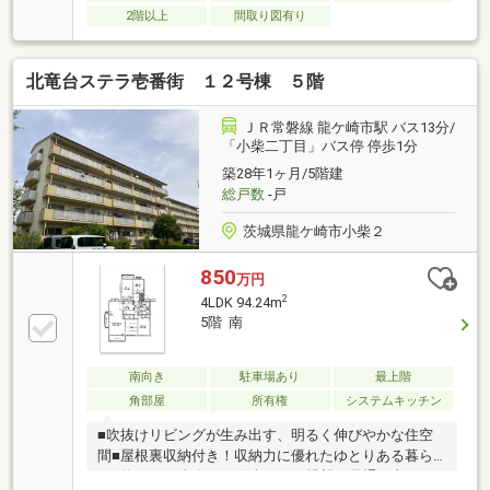
2階以上
間取り図有り
北竜台ステラ壱番街 １２号棟 ５階
ＪＲ常磐線 龍ケ崎市駅 バス13分/
「小柴二丁目」バス停 停歩1分
築28年1ヶ月/5階建
総戸数
-戸
茨城県龍ケ崎市小柴２
850
万円
2
4LDK 94.24m
5階 南
南向き
駐車場あり
最上階
角部屋
所有権
システムキッチン
■吹抜けリビングが生み出す、明るく伸びやかな住空
間■屋根裏収納付き！収納力に優れたゆとりある暮ら
し■約94㎡・南向き・陽当たり・眺望・風通し良好の