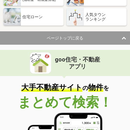
人気タウン
住宅ローン
ランキング
ページトップに戻る
goo住宅・不動産
アプリ
大手不動産サイト
物件
の
を
まとめて検索！