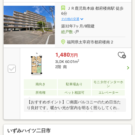
ＪＲ鹿児島本線 都府楼南駅 徒歩
6分
その他の交通
築32年7ヶ月/8階建
総戸数
-戸
福岡県太宰府市都府楼南２
1,480
万円
2
3LDK 60.01m
2階 南
モニタ付インターホ
南向き
駐車場あり
ン
所有権
ペット相談可
エレベーター
【おすすめポイント】〇南面バルコニーのため日当た
り良好です。暖かい光が室内を明るく照らしてくれま
す！〇各居室に収納があるのでお部屋をすっきり片づ
けることができます！〇オートロック、TVインターホ
ン付きなのでセキュリティ面も安心ですね。〇水回り
いずみハイツ二日市
が集中しており、生活しやすいゆとりある3LDKの間取