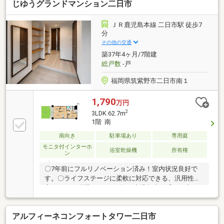
じゆうグランドマンション二日市
通店の向かいです。お電話、メール、ご来店も随時受
付中です。お気軽に問い合わせください！
ＪＲ鹿児島本線 二日市駅 徒歩7
分
その他の交通
築37年4ヶ月/7階建
総戸数
-戸
福岡県筑紫野市二日市南１
1,790
万円
2
3LDK 62.7m
1階 南
南向き
駐車場あり
専用庭
モニタ付インターホ
浴室乾燥機
所有権
ン
〇7年前にフルリノベーション済み！室内状況良好で
す。〇ライフステージに柔軟に対応できる、汎用性の
高い3LDKの間取りです。〇JR鹿児島本線「二日市」
駅徒歩約7分、西鉄バス「パープルプラザ前」徒歩約1
分！通勤・通学時間の短縮に直結し、生活全体のQOL
アルフィーネコンフォートタワー二日市
が向上します。〇専用庭があるためマンションであり