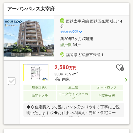
アーバンパレス太宰府
西鉄太宰府線 西鉄五条駅 徒歩14
分
その他の交通
築20年7ヶ月/7階建
総戸数
34戸
福岡県太宰府市朱雀１
2,580
万円
2
3LDK 75.97m
7階 南東
駐車場あり
最上階
オートロック
モニタ付インターホ
防犯カメラ
浴室乾燥機
ン
◆◇住宅購入って難しい？を分かりやすく丁寧にご説
明いたします◇◆お住まいの購入・売却・住宅ロー
ン、ご相談ください！お問い合わせ：092-404-1526♪