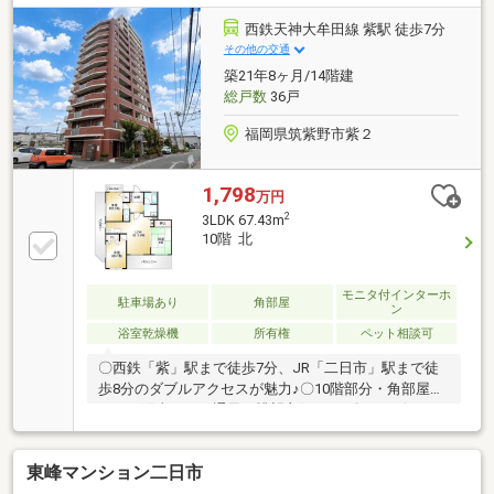
ながら戸建て感覚を実現♪〇二日市小徒歩10分、二日
市中徒歩約3分とお子様の通学も安心です。〇徒歩圏
西鉄天神大牟田線 紫駅 徒歩7分
内に「パープルプラザ」「マックスバリュー」「ドラ
その他の交通
ッグストアモリ」などがあり周辺環境充実してます。
築21年8ヶ月/14階建
◎土日祝のご来店・ご案内可能です！◎ご希望のお日
総戸数
36戸
にちをお気軽にご相談ください♪
福岡県筑紫野市紫２
1,798
万円
2
3LDK 67.43m
10階 北
モニタ付インターホ
駐車場あり
角部屋
ン
浴室乾燥機
所有権
ペット相談可
〇西鉄「紫」駅まで徒歩7分、JR「二日市」駅まで徒
歩8分のダブルアクセスが魅力♪〇10階部分・角部屋に
つき、陽当たり・通風・眺望良好です♪〇コンビニま
で徒歩2分、マルキョウまで徒歩8分と、毎日の生活に
便利な住環境♪〇小学校まで徒歩4分で子育て世帯にも
東峰マンション二日市
おすすめです♪