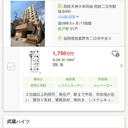
西鉄天神大牟田線 西鉄二日市駅
徒歩8分
その他の交通
築38年5ヶ月/11階建
総戸数
51戸
福岡県筑紫野市二日市中央３
1,750
万円
2
3LDK 81.59m
5階 南
南向き
角部屋
所有権
管理人常駐
システムキッチン
エレベーター
２沿線以上利用可、角住戸、駅まで平坦、市街地が近
い、陽当り良好、通風良好、南向き、システムキッチ
ン、全居室収納、和室、シャワー付洗面化粧台、南面
バルコニー、温水洗浄便座、眺望良好、全居室６畳以
上、平坦地、エレベーター、駐輪場、整備された歩道
武蔵ハイツ