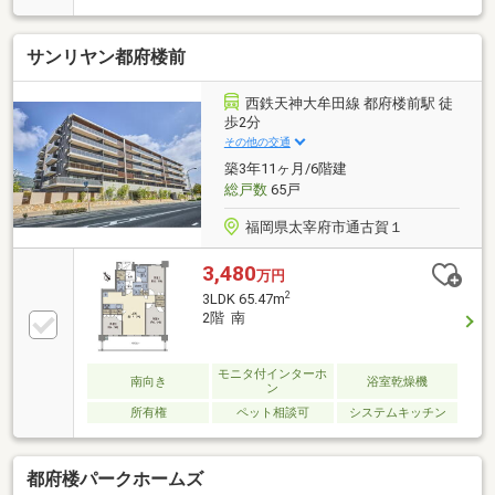
「GRAFTEKT」を採用。45Lの大容量食洗器付■間接照
明や折下天井、壁掛けTVなどモダンでオシャレな空間
サンリヤン都府楼前
■玄関横スペースもフル活用■犬猫合計２匹まで飼育可
（規定の範囲内）■エアコン３台付（ダイキン製）■自
走式平置駐車場１台確保＜周辺環境＞◎西鉄「西鉄二
西鉄天神大牟田線 都府楼前駅 徒
日市」駅まで徒歩8分（約640ｍ）◎JR「二日市」駅ま
歩2分
で徒歩20分（約1600ｍ）◎二日市北小学校まで徒歩19
その他の交通
分（約1500ｍ）◎二日市中学校まで徒歩13分（約1000
築3年11ヶ月/6階建
ｍ）
総戸数
65戸
福岡県太宰府市通古賀１
3,480
万円
2
3LDK 65.47m
2階 南
モニタ付インターホ
南向き
浴室乾燥機
ン
所有権
ペット相談可
システムキッチン
都府楼パークホームズ