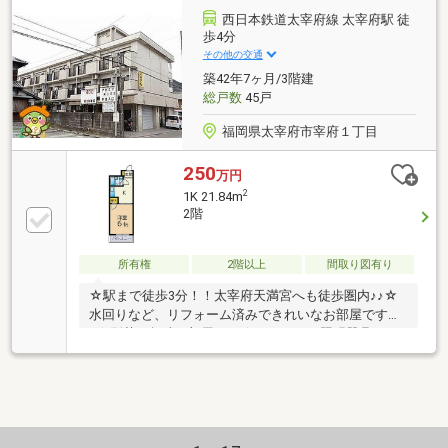
野・ゆめタウン筑紫野も利用しやすい住環境◆重厚感
西日本鉄道太宰府線 太宰府駅 徒
のあるエントランスと管理の行き届いた共用部分も魅
歩4分
力◆室内状態良好。購入後のリフォーム費用を抑えて
その他の交通
新生活をスタートできます。
築42年7ヶ月/3階建
総戸数
45戸
福岡県太宰府市宰府１丁目
250
万円
2
1K 21.84m
2階
所有権
2階以上
間取り図有り
☆駅まで徒歩3分！！太宰府天満宮へも徒歩圏内♪♪☆
水回りなど、リフォーム済みできれいなお部屋です
♪☆別荘や趣味の部屋に♪♪☆エアコン・照明器具・カ
ーテン・一口ＩＨコンロが付いてます！