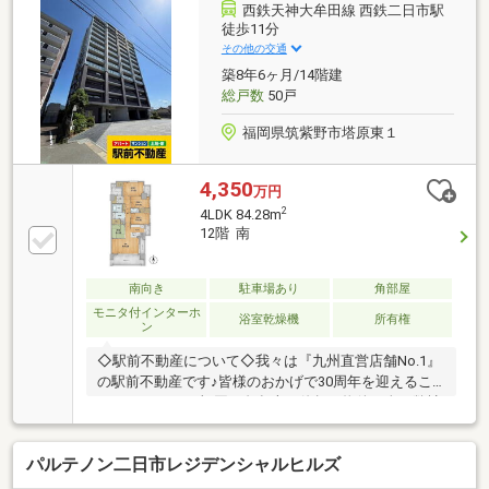
西鉄天神大牟田線 西鉄二日市駅
徒歩11分
その他の交通
築8年6ヶ月/14階建
総戸数
50戸
福岡県筑紫野市塔原東１
4,350
万円
2
4LDK 84.28m
12階 南
南向き
駐車場あり
角部屋
モニタ付インターホ
浴室乾燥機
所有権
ン
◇駅前不動産について◇我々は『九州直営店舗No.1』
の駅前不動産です♪皆様のおかげで30周年を迎えるこ
とができました!福岡・久留米・佐賀の物件は全て弊社
でご紹介可能です!～・～・おすすめポイント～・～・
■上層階12階×角部屋が生み出す開放感。隣戸を気にせ
パルテノン二日市レジデンシャルヒルズ
ず、プライベートな眺望を愉しむ上質な暮らし♪■子ど
も部屋もワークスペースも叶う4LDK！約84㎡の広々空