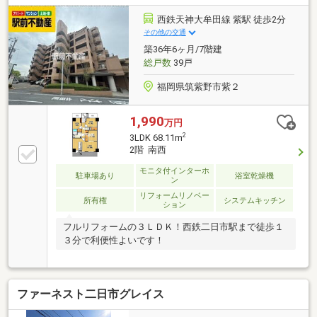
りとなっています！【周辺環境充実】〇都府楼南駅ま
で徒歩約6分、都府楼前駅まで徒歩約11分！2沿線の利
西鉄天神大牟田線 紫駅 徒歩2分
用が可能です！〇セブンイレブン太宰府通古賀３丁目
その他の交通
店まで徒歩約6分！急な買い物にも便利です！リフォ
築36年6ヶ月/7階建
ーム・リノベーションも承っております♪お気軽にご
総戸数
39戸
相談ください！
福岡県筑紫野市紫２
1,990
万円
2
3LDK 68.11m
2階 南西
モニタ付インターホ
駐車場あり
浴室乾燥機
ン
リフォームリノベー
所有権
システムキッチン
ション
フルリフォームの３ＬＤＫ！西鉄二日市駅まで徒歩１
３分で利便性よいです！
ファーネスト二日市グレイス