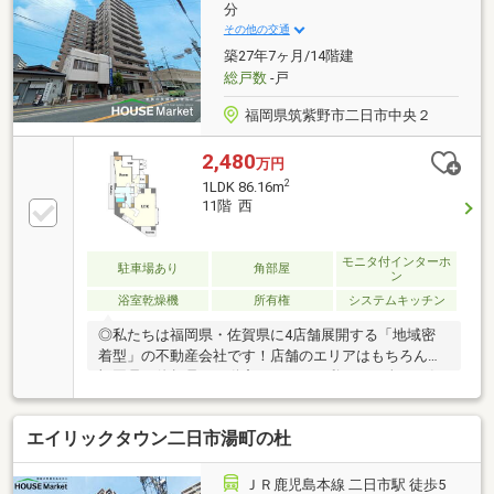
分
その他の交通
築27年7ヶ月/14階建
総戸数
-戸
福岡県筑紫野市二日市中央２
2,480
万円
2
1LDK 86.16m
11階 西
モニタ付インターホ
駐車場あり
角部屋
ン
浴室乾燥機
所有権
システムキッチン
◎私たちは福岡県・佐賀県に4店舗展開する「地域密
着型」の不動産会社です！店舗のエリアはもちろん、
福岡県・佐賀県の不動産のことなら私たちに全てお任
せください！！〈見学予約受付中〉■JR二日市駅（3
分）・紫駅（6分）のダブルアクセスで通勤通学に便
エイリックタウン二日市湯町の杜
利♪■角部屋・2面バルコニーで日当たり風通し良好■二
日市小中学校まで徒歩圏内！■徒歩圏内に生活施設充
実の好立地■2018年フルリノベーション履歴あり※駐車
ＪＲ鹿児島本線 二日市駅 徒歩5