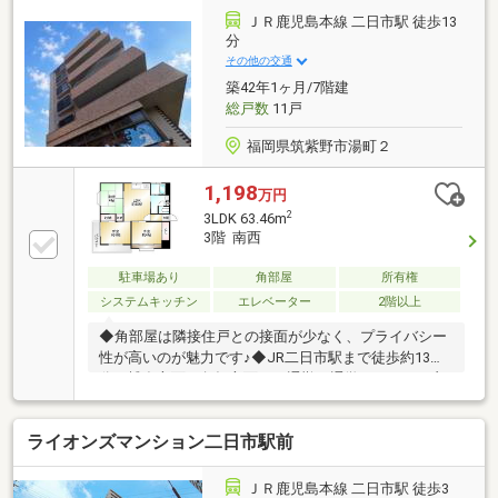
ＪＲ鹿児島本線 二日市駅 徒歩13
分
その他の交通
築42年1ヶ月/7階建
総戸数
11戸
福岡県筑紫野市湯町２
1,198
万円
2
3LDK 63.46m
3階 南西
駐車場あり
角部屋
所有権
システムキッチン
エレベーター
2階以上
◆角部屋は隣接住戸との接面が少なく、プライバシー
性が高いのが魅力です♪◆JR二日市駅まで徒歩約13
分！博多方面や鳥栖方面への通勤・通学アクセスが良
好です♪◆周辺は「二日市温泉」エリアで気軽に温泉
を楽しめます♪◆スーパーやドラッグストア、コンビ
ライオンズマンション二日市駅前
ニ、ホームセンターなど日常生活に必要な施設が近隣
に揃っています♪◆天拝山や公園など自然に触れられ
るスポットも身近にあり人気のエリアです♪
ＪＲ鹿児島本線 二日市駅 徒歩3