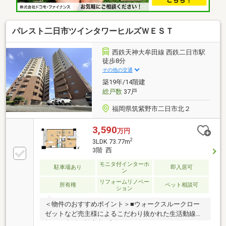
パレスト二日市ツインタワーヒルズＷＥＳＴ
西鉄天神大牟田線 西鉄二日市駅
徒歩8分
その他の交通
築19年/14階建
総戸数
37戸
福岡県筑紫野市二日市北２
3,590
万円
2
3LDK 73.77m
3階 西
モニタ付インターホ
駐車場あり
即入居可
ン
リフォームリノベー
所有権
ペット相談可
ション
＜物件のおすすめポイント＞■ウォークスルークロー
ゼットなど売主様によるこだわり抜かれた生活動線で
毎日の生活が効率化■高級オーダーキッチン