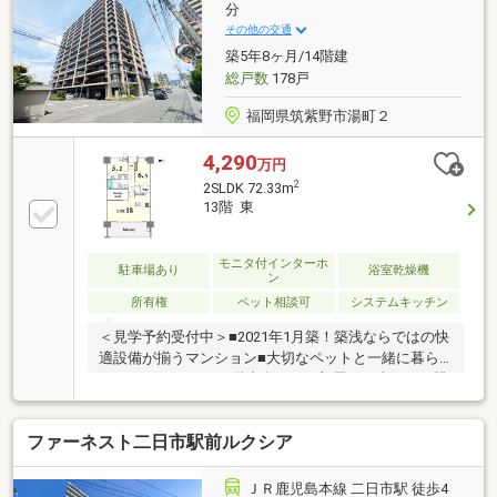
場高さ制限有※令和7年度固都税額：123，360円～ご来
分
店について～ハウスマーケット筑紫野店はJR二日市駅
その他の交通
目の前！駐車場はJR二日市駅のコインパーキングをご
築5年8ヶ月/14階建
利用ください。（駐車場代弊社負担）
総戸数
178戸
福岡県筑紫野市湯町２
4,290
万円
2
2SLDK 72.33m
13階 東
モニタ付インターホ
駐車場あり
浴室乾燥機
ン
所有権
ペット相談可
システムキッチン
＜見学予約受付中＞■2021年1月築！築浅ならではの快
適設備が揃うマンション■大切なペットと一緒に暮ら
せるマンション♪■13階東向きのお部屋で日当たり、眺
望ともに良好です■タイムズカーシェアモアナ二日市
まで徒歩7分、車を手放しても不便のない生活■ＪＲ
ファーネスト二日市駅前ルクシア
「二日市駅」と西鉄「紫駅」のダブルアクセスで通勤
通学に便利■二日市小学校まで徒歩圏内で子育て世帯
に安心安全■徒歩圏内に生活施設が揃った暮らしに便
ＪＲ鹿児島本線 二日市駅 徒歩4