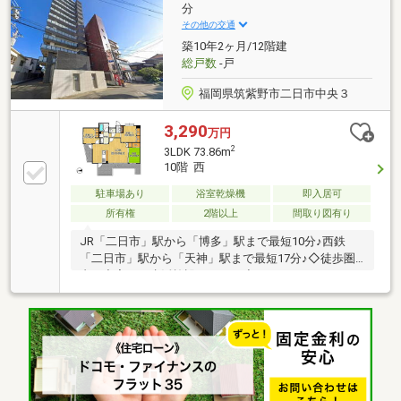
利な立地～ご来店について～ハウスマーケット筑紫野
分
店はJR二日市駅の目の前！駐車場はJR二日市駅のコイ
その他の交通
ンパーキングをご利用ください！駐車料金は弊社で精
築10年2ヶ月/12階建
算いたします(^^)/
総戸数
-戸
福岡県筑紫野市二日市中央３
3,290
万円
2
3LDK 73.86m
10階 西
駐車場あり
浴室乾燥機
即入居可
所有権
2階以上
間取り図有り
JR「二日市」駅から「博多」駅まで最短10分♪西鉄
「二日市」駅から「天神」駅まで最短17分♪◇徒歩圏
内に充実した生活施設あり！！◇エコロジー＆エコノ
ミーライフ♪環境に優しく、家計に優しい。賢く節約
できる工夫がちりばめられています！●エコジョーズ
：ガス使用料料金が節約できる高効率給湯器●サーモ
バス ：お湯が冷めいくいダブル保温●超節水ECO5トイ
レ ：従来品の約69％節水できるトイレ●一括受電シス
テム ：マンション1棟単位で契約し、電気代を抑える
システム