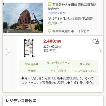
間で、家族みんながのびのび暮らせます♪■敷地内駐車
西鉄天神大牟田線 西鉄二日市駅
場確保！駅チカの軽快アクセスと、マイカーライフの
徒歩9分
快適さを両立する軽快な立地が魅力です♪是非お気軽
その他の交通
にお問い合わせください！【担当：杉本 070-7784-
築19年1ヶ月/地上13階地下2階建
2323】
総戸数
-戸
福岡県筑紫野市二日市北２
2,480
万円
2
2LDK 62.26m
5階 南東
モニタ付インターホ
駐車場あり
即入居可
ン
所有権
ペット相談可
システムキッチン
◆月々6万円台から購入可能◆売主様負担によるハウ
スクリーニング実施後のお引渡し◆引渡し後も安心の
設備保証1年付き◆約16.9帖の広々LDK＋和室の使いや
すい間取り◆5階部分につき陽当たり・通風・眺望良
好◆ペット相談可能（規約の範囲内）◆西鉄二日市駅
レジデンス連歌屋
徒歩9分、JR利用で博多方面へのアクセス良好◆イオ
ン二日市・レガネット徒歩圏内◆イオンモール筑紫