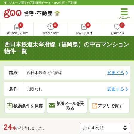
NTTグループ運営の不動産総合サイト goo住宅・不動産
1
0
0
0
最近検索した条件
最近見た物件
保存した条件
お気に入り
西日本鉄道太宰府線（福岡県）の中古マンション
物件一覧
路線
変更する
西日本鉄道太宰府線
条件
変更する
指定なし
新着メールを受
検索条件を保存
アプリで探す
取る
24
件
が該当しました。