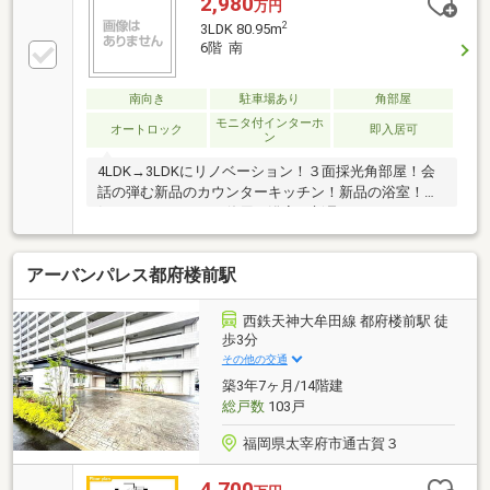
2,980
万円
以上バルコニー！温水洗浄便座！ＴＶモニタ付インタ
2
3LDK 80.95m
ーホン＆オートロック！通風良好！ＩＨクッキングヒ
6階 南
ーター！宅配ボックス！駐輪場！
南向き
駐車場あり
角部屋
モニタ付インターホ
オートロック
即入居可
ン
4LDK→3LDKにリノベーション！３面採光角部屋！会
話の弾む新品のカウンターキッチン！新品の浴室！人
気のシャワーヘッド使用の浴室！新品のシャンドレ＆
シャーワー式トイレ交換済！是非ご内覧ください！
アーバンパレス都府楼前駅
西鉄天神大牟田線 都府楼前駅 徒
歩3分
その他の交通
築3年7ヶ月/14階建
総戸数
103戸
福岡県太宰府市通古賀３
4,700