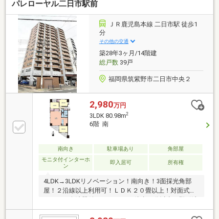
パレローヤル二日市駅前
ＪＲ鹿児島本線 二日市駅 徒歩1
分
その他の交通
築28年3ヶ月/14階建
総戸数
39戸
福岡県筑紫野市二日市中央２
2,980
万円
2
3LDK 80.98m
6階 南
南向き
駐車場あり
角部屋
モニタ付インターホ
即入居可
所有権
ン
4LDK→3LDKリノベーション！南向き！3面採光角部
屋！２沿線以上利用可！ＬＤＫ２０畳以上！対面式キ
ッチン、食洗器付き！スーパー 徒歩10分以内！即引渡
可！駅まで平坦！総合病院 徒歩10分以内！シャワー付
洗面化粧台！セキュリティ充実！バリアフリー！２面