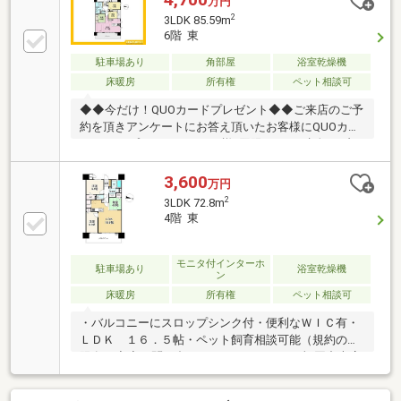
万円
2
3LDK 85.59m
6階 東
駐車場あり
角部屋
浴室乾燥機
床暖房
所有権
ペット相談可
◆◆今だけ！QUOカードプレゼント◆◆ご来店のご予
約を頂きアンケートにお答え頂いたお客様にQUOカー
ド3000円プレゼント！１組様1回限りです♪赤色タブの
【見学予約する】(無料)をクリックで簡単に予約がで
きます。【センチュリー２１】■ 世界85の国と地域
3,600
万円
に、14000店舗、15万人もの営業スタッフ （2022年
2
3LDK 72.8m
9月末時点）。これが世界最大級の不動産ネットワー
4階 東
ク 「センチュリー21」です!■「安心」と「信頼」をモ
ットーに店舗ネットワークを拡大し、 北海道から沖縄
までの993店舗、6709人のスタッフ （2022年9月末時
モニタ付インターホ
駐車場あり
浴室乾燥機
ン
点）が住まい選びのお手伝いをしています。
床暖房
所有権
ペット相談可
・バルコニーにスロップシンク付・便利なＷＩＣ有・
ＬＤＫ １６．５帖・ペット飼育相談可能（規約の制
限有）◆◆お問い合わせは、ＦＵＫＵＹＡ福岡中央店
までお願い致します◆◆ＦＵＫＵＹＡ福岡中央店は、
地下鉄七隈線「渡辺通」駅まで徒歩４分、サニー渡辺