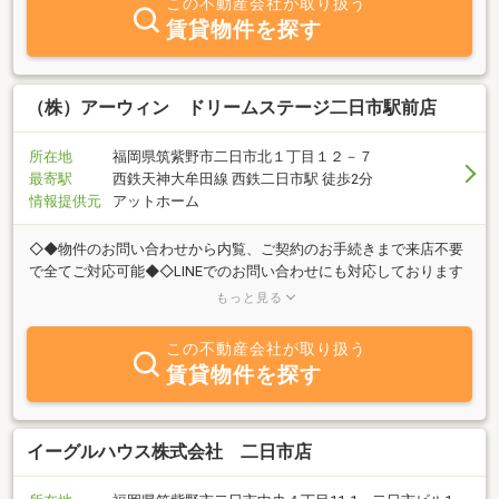
この不動産会社が取り扱う
賃貸物件を探す
（株）アーウィン ドリームステージ二日市駅前店
所在地
福岡県筑紫野市二日市北１丁目１２－７
最寄駅
西鉄天神大牟田線 西鉄二日市駅 徒歩2分
情報提供元
アットホーム
◇◆物件のお問い合わせから内覧、ご契約のお手続きまで来店不要
で全てご対応可能◆◇LINEでのお問い合わせにも対応しております
♪弊社HPの「LINEで問い合わせ」から友達追加できます！
もっと見る
https://www.dream-stage.net/office/24.html筑紫野市、太宰府市、
大野城市、春日市、福岡市内まで福岡県内全域のお部屋探しお任せ
この不動産会社が取り扱う
ください♪経験豊富なスタッフがあなたのお部屋探しを全力でサポ
賃貸物件を探す
ートいたします！初期費用を抑えたい、保証人不要、デザイナーズ
等々どんな条件でもご相談ください☆ご成約キャンペーンを実施し
ているのでお客様に楽しんでいただけるサービスもご用意しており
ます！あなたの新生活、是非当店で応援させてください♪♪アプリか
イーグルハウス株式会社 二日市店
らも簡単お部屋探しお得な情報をプッシュ通知でゲット！
https://yappli.plus/dreamstage_athome