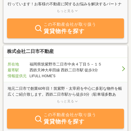
行っています！お客様の不動産に関するお悩みを解決するパートナ
ーとして、ご相談等お気軽にお問い合わせください。売却物件も募
もっと見る
集中です。
この不動産会社が取り扱う
賃貸物件を探す
株式会社二日市不動産
所在地
福岡県筑紫野市二日市中央４丁目５－１５
最寄駅
西鉄天神大牟田線 西鉄二日市駅 徒歩3分
情報提供元
LIFULL HOME'S
地元二日市で創業60年目！筑紫野・太宰府を中心に多彩な物件を幅
広くご紹介致します。西鉄二日市駅から徒歩3分（駐車場多数あ
り）。売買・賃貸・管理不動産に関することなら何でもご相談下さ
もっと見る
い！！
この不動産会社が取り扱う
賃貸物件を探す