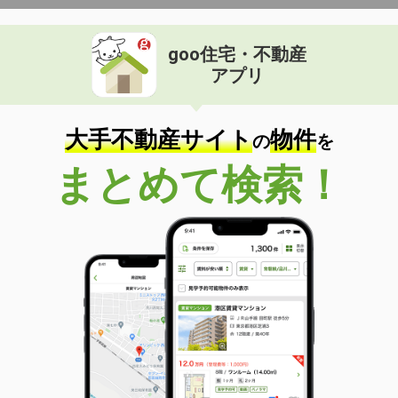
goo住宅・不動産
アプリ
大手不動産サイト
物件
の
を
まとめて検索！