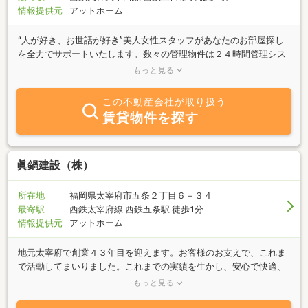
情報提供元
アットホーム
“人が好き、お世話が好き”美人女性スタッフがあなたのお部屋探し
を全力でサポートいたします。数々の管理物件は２４時間管理シス
テムを採用。安心、快適にご入居いただける他、物件情報ネットを
もっと見る
検索し多種多様なお客様のニーズに合う物件を幅広くご紹介しま
す。住居、店舗、事務所、売買、管理等不動産に関することなら地
この不動産会社が取り扱う
元で創業60年目の当社へお気軽にご相談下さい。★スタッフ一同笑
賃貸物件を探す
顔でお待ちしております★
眞鍋建設（株）
所在地
福岡県太宰府市五条２丁目６－３４
最寄駅
西鉄太宰府線 西鉄五条駅 徒歩1分
情報提供元
アットホーム
地元太宰府で創業４３年目を迎えます。お客様のお支えで、これま
で活動してまいりました。これまでの実績を生かし、安心で快適、
納得の出来るお住まいをご提供致します。注文住宅、土地探し、リ
もっと見る
フォームなどや住宅ローンでお困りの方から、相続相談まで、不動
産の事ならお任せ下さい。お客様のお住まい造りに少しでもお力に