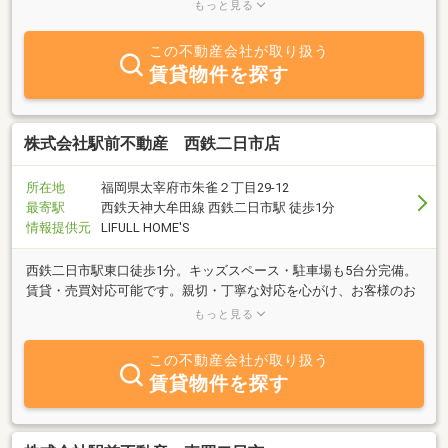
貸・管理・売買の仲介、不動産コンサルティングを主な業務として
もっと見る
おります。
この不動産会社が取り扱う
賃貸物件を探す
株式会社駅前不動産 西鉄二日市店
所在地
福岡県太宰府市朱雀２丁目29-12
最寄駅
西鉄天神大牟田線 西鉄二日市駅 徒歩1分
情報提供元
LIFULL HOME'S
西鉄二日市駅東口徒歩1分。キッズスペース・駐車場も5台分完備。
賃貸・売買対応可能です。親切・丁寧な対応を心がけ、お客様のお
部屋探しをスタッフ全員でサポート致します。まずはお気軽にご相
もっと見る
談下さい。
この不動産会社が取り扱う
賃貸物件を探す