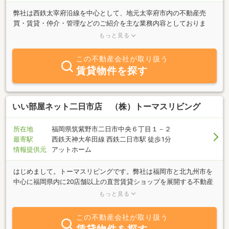
弊社は西鉄太宰府沿線を中心として、地元太宰府市内の不動産売
買・賃貸・仲介・管理などのご紹介を主な業務内容としておりま
す。「売りたい」「買いたい」「貸したい」「借りたい」ご希望の
もっと見る
方は、不動産に関する質問等何でもお気軽にご相談ください。豊富
な経験・情報力でお客様のご希望に併せた親身な対応を心掛けてお
この不動産会社が取り扱う
ります。
賃貸物件を探す
いい部屋ネット二日市店 （株）トーマスリビング
所在地
福岡県筑紫野市二日市中央６丁目１－２
最寄駅
西鉄天神大牟田線 西鉄二日市駅 徒歩1分
情報提供元
アットホーム
はじめまして。トーマスリビングです。弊社は福岡市と北九州市を
中心に福岡県内に20店舗以上の直営賃貸ショップを展開する不動産
会社です。その他、物件管理・不動産売買・リノベーションの事業
もっと見る
をグループ展開しております。賃貸仲介においては、弊社の管理物
件のみならず、他社様の管理物件でもご紹介をさせて頂いておりま
この不動産会社が取り扱う
す。お客様に提案する物件の優先度はお客様の希望を第一に考えて