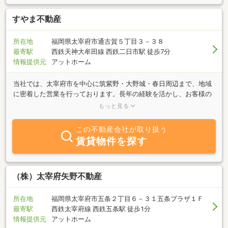
すやま不動産
所在地
福岡県太宰府市通古賀５丁目３－３８
最寄駅
西鉄天神大牟田線 西鉄二日市駅 徒歩7分
情報提供元
アットホーム
当社では、太宰府市を中心に筑紫野・大野城・春日周辺まで、地域
に密着した営業を行っております。長年の経験を活かし、お客様の
立場に立って対応させて頂きます。不動産に関わることでしたら、
もっと見る
お気軽にご相談下さい。皆様からのお問合せお待ちしております！
この不動産会社が取り扱う
賃貸物件を探す
（株）太宰府矢野不動産
所在地
福岡県太宰府市五条２丁目６－３１五条プラザ１Ｆ
最寄駅
西鉄太宰府線 西鉄五条駅 徒歩1分
情報提供元
アットホーム