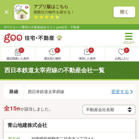
アプリ版はこちら
開く
複数社の物件を探せる！
NTTグループ運営の不動産総合サイト goo住宅・不動産
0
0
0
0
最近検索した条件
最近見た物件
保存した条件
お気に入り
西日本鉄道太宰府線の不動産会社一覧
路線
変更する
西日本鉄道太宰府線
全15
件
が該当しました。
青山地建株式会社
所在地
福岡県筑紫野市二日市北２丁目4-6