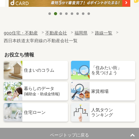
goo住宅・不動産
不動産会社
福岡県
路線一覧
西日本鉄道太宰府線の不動産会社一覧
お役立ち情報
「住みたい街」
住まいのコラム
を見つけよう
暮らしのデータ
家賃相場
(補助金・助成金情報)
人気タウン
住宅ローン
ランキング
ページトップに戻る