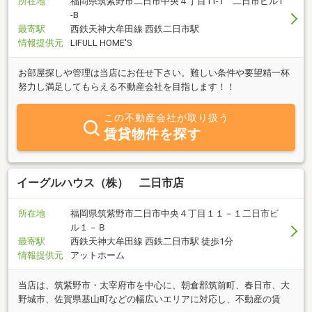
所在地
福岡県筑紫野市二日市中央４丁目11-1 二日市ビル1
-B
最寄駅
西鉄天神大牟田線 西鉄二日市駅
情報提供元
LIFULL HOME'S
お部屋探しや管理は当店にお任せ下さい。難しい条件や要望精一杯
努力し満足してもらえる不動産会社を目指します！！
この不動産会社が取り扱う
賃貸物件を探す
イーグルハウス（株） 二日市店
所在地
福岡県筑紫野市二日市中央４丁目１１－１二日市ビ
ル１－Ｂ
最寄駅
西鉄天神大牟田線 西鉄二日市駅 徒歩1分
情報提供元
アットホーム
当店は、筑紫野市・太宰府市を中心に、朝倉郡筑前町、春日市、大
野城市、佐賀県基山町などの幅広いエリアに対応し、不動産の賃