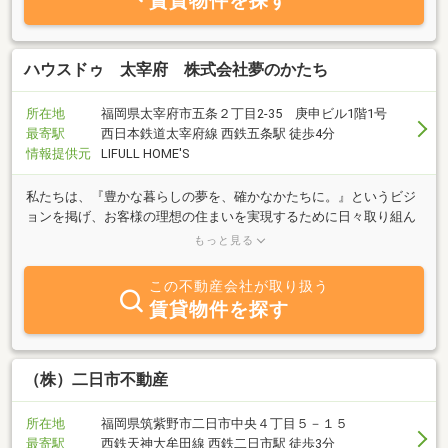
賃貸物件を探す
おります。インターネットによる物件サイトで見かけた他社様の物
件でもお気軽にお問合せ下さい。また、業界では数少ない積水ハウ
スのシャーメゾンを取り扱う事が出来るシャーメゾンショップに半
数以上の店舗が認定されております。積水ハウスや大和ハウスな
ハウスドゥ 太宰府 株式会社夢のかたち
ど、メーカー様の物件であっても是非、ご相談下さい。ネット上で
は分かりにくい初期費用の詳細説明や分割のご相談にも乗らせて頂
所在地
福岡県太宰府市五条２丁目2-35 庚申ビル1階1号
きます。当店ではクレジットカードによる支払いもご利用頂けま
最寄駅
西日本鉄道太宰府線 西鉄五条駅 徒歩4分
す。お申込み後、にわざわざ店頭に来て頂く必要も銀行へお振込み
情報提供元
LIFULL HOME'S
に行って頂く必要も御座いません。支払い回数も一括・分割お選び
頂けますので、高い初期費用がお部屋探しを邪魔している方にも、
私たちは、『豊かな暮らしの夢を、確かなかたちに。』というビジ
ご好評頂いております。
ョンを掲げ、お客様の理想の住まいを実現するために日々取り組ん
でいます。小さな疑問や不安なことでも構いません。どうぞお気軽
もっと見る
にご相談ください。
この不動産会社が取り扱う
賃貸物件を探す
（株）二日市不動産
所在地
福岡県筑紫野市二日市中央４丁目５－１５
最寄駅
西鉄天神大牟田線 西鉄二日市駅 徒歩3分