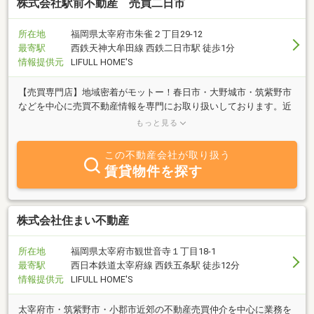
株式会社駅前不動産 売買二日市
所在地
福岡県太宰府市朱雀２丁目29-12
最寄駅
西鉄天神大牟田線 西鉄二日市駅 徒歩1分
情報提供元
LIFULL HOME'S
【売買専門店】地域密着がモットー！春日市・大野城市・筑紫野市
などを中心に売買不動産情報を専門にお取り扱いしております。近
隣各地域に店舗を構え、各地域の情報を集約しております。お気軽
もっと見る
にお立ち寄り下さい！
この不動産会社が取り扱う
賃貸物件を探す
株式会社住まい不動産
所在地
福岡県太宰府市観世音寺１丁目18-1
最寄駅
西日本鉄道太宰府線 西鉄五条駅 徒歩12分
情報提供元
LIFULL HOME'S
太宰府市・筑紫野市・小郡市近郊の不動産売買仲介を中心に業務を