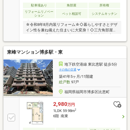
駐車場あり
角部屋
所有権
リフォームリノベー
ペット相談可
システムキッチン
ション
☆令和8年8月内装リフォーム☆◇暮らしやすさとデザ
イン性を兼ね備えた住まいに大変身！◇三方角部屋
で、採光・通風に優れた明るい3LDK♪◇遮音性の高い
二重床構造なのも魅力的☆◇わんちゃん・ねこちゃん
との暮らしも叶うペット可物件！◇事務所利用もご相
東峰マンション博多駅・東
談いただけますよ☆令和8年8月内装リフォーム【内
訳：キッチン、浴室、洗面化粧台、トイレ、建具、玄
関収納、クロス貼替、フローリング・フロアタイル、
地下鉄空港線 東比恵駅 徒歩5分
エアコン（LDK）、スイッチ・コンセント、室内クリ
その他の交通
ーニング等】◆ペット相談可※飼育細則有◆事務所利
築41年5ヶ月/11階建
用相談可※規約有◆令和4年5月大規模修繕工事実施済
総戸数
97戸
福岡県福岡市博多区比恵町
2,980
万円
2
1LDK 59.98m
6階 南東