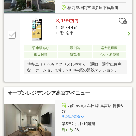
福岡県福岡市博多区下呉服町
3,199
万円
2
1LDK 34.4m
13階 南東
駐車場あり
最上階
浴室乾燥機
即入居可
所有権
ペット相談可
博多エリアへもアクセスしやすく、通勤・通学に便利
なロケーションです。2018年築の築浅マンション、最
上階13階部分につき眺望・通風良好、南東向きで明る
く開放感のある室内です。◎ペット飼育可(細則有)
オープンレジデンシア高宮アベニュー
西鉄天神大牟田線 高宮駅 徒歩6
分
その他の交通
築5年2ヶ月/10階建
総戸数
36戸