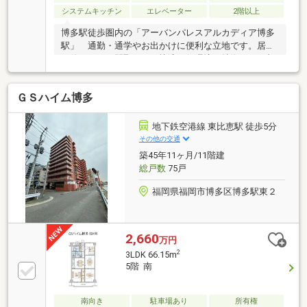
システムキッチン
エレベーター
2階以上
博多駅徒歩圏内の「アーバンパレスアルカディア博多
駅」 通勤・通学やお出かけに便利な立地です。居室
は使いやすい間取りで、快適な住環境が特徴です。都
心部へのアクセスにも優れ、幅広いライフスタイルに
対応できる住まいです。
ＧＳハイム博多
地下鉄空港線 東比恵駅 徒歩5分
その他の交通
築45年11ヶ月/11階建
総戸数
75戸
福岡県福岡市博多区博多駅東２
2,660
万円
2
3LDK 66.15m
5階 南
南向き
駐車場あり
所有権