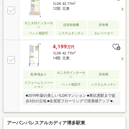
買・収益・賃貸・管理と多岐にわたる不動産事業を行
2
1LDK 42.77m
っております。福岡県の物件は全てご案内できますの
12階 北東
で、お気軽にご連絡ください♪◎今だけ！店舗来店キ
ャンペーン◎ご来店のご予約を頂きアンケートにお答
え頂いたお客様にAmazonギフト2000円分プレゼン
モニタ付インターホ
浴室乾燥機
所有権
ン
ト！1組様1回限りです♪お子様連れの内見大歓迎！！
ペット相談可
システムキッチン
エレベーター
4,199
万円
2
1LDK 42.77m
14階 北東
モニタ付インターホ
駐車場あり
所有権
ン
リフォームリノベー
ペット相談可
システムキッチン
ション
■2019年築の美しい1LDKマンション ■東比恵駅まで徒
歩3分の立地 ■全居室フローリングで清潔感アップ ■ペ
ット飼育可、愛犬と一緒に暮らせる ！ ■安心のモニタ
付オートロック完備 ■宅配ボックスで便利な生活をサ
ポート
アーバンパレスアルカディア博多駅東