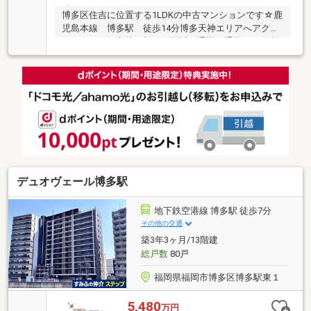
博多区住吉に位置する1LDKの中古マンションです☆鹿
児島本線 博多駅 徒歩14分博多天神エリアへアクセ
スしやすい好立地に加え、駅近で通勤、通学にも便利
な物件です☆室内はリフォーム済みで、水回りも含め
て綺麗に整っており、すぐに快適な新生活をスタート
できます☆1LDKの使いやすい間取りで、LDKも広さが
確保されているためゆとりある暮らしが可能☆LDKも
広く、家具配置もしやすいですよ♪さらにペット飼育
可能で、大切な家族と一緒に暮らせる点も魅力です☆
オートロック付きでセキュリティ面も安心な住環境で
す☆周辺には、買い物や外食に便利な立地に加え、住
吉公園など広々とした公園もあります♪
デュオヴェール博多駅
地下鉄空港線 博多駅 徒歩7分
その他の交通
築3年3ヶ月/13階建
総戸数
80戸
福岡県福岡市博多区博多駅東１
5,480
万円