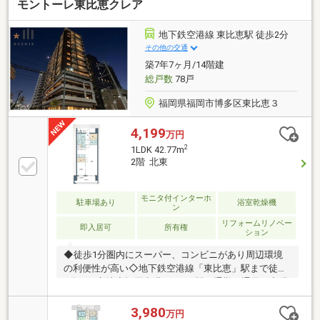
モントーレ東比恵クレア
地下鉄空港線 東比恵駅 徒歩2分
その他の交通
築7年7ヶ月/14階建
総戸数
78戸
福岡県福岡市博多区東比恵３
4,199
万円
2
1LDK 42.77m
2階 北東
モニタ付インターホ
駐車場あり
浴室乾燥機
ン
リフォームリノベー
即入居可
所有権
ション
◆徒歩1分圏内にスーパー、コンビニがあり周辺環境
の利便性が高い◇地下鉄空港線「東比恵」駅まで徒歩
2分の好立地◆福岡空港までは1駅で通勤・通学・出張
に非常に便利◎ルーミックスについて◎我々は、福岡
で創立14周年を迎えた地域密着の不動産会社です！売
3,980
万円