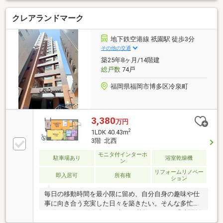
♪ 通勤・出張・旅行にも便利な立地です。◆2019年
クレアランドマーク
築の築浅マンション♪ オートロック・宅配ボックス
付きで安心の住環境。〈充実の周辺環境〉◆マックス
バリュエクスプレス東比恵店まで徒歩1分◆サニー東
地下鉄空港線 祇園駅 徒歩3分
比恵店まで徒歩6分◆ファミリーマート博多東比恵3丁
その他の交通
目店まで徒歩1分見学ご希望の方も、まずは資料を見
築25年8ヶ月/14階建
たい...という方も、近鉄不動産 大橋営業所へお気軽
総戸数
74戸
にお問い合わせください。
福岡県福岡市博多区冷泉町
3,380
万円
2
1LDK 40.43m
3階 北西
モニタ付インターホ
駐車場あり
浴室乾燥機
ン
リフォームリノベー
即入居可
所有権
ション
毎日の移動時間を最小限に留め、自分自身の趣味や仕
事に向き合う充実した日々を築きたい。そんな多忙な
30代～40代の単身者やご夫婦の基盤となる、「時間創
出レジデンス」というコンセプトの物件です。地下鉄