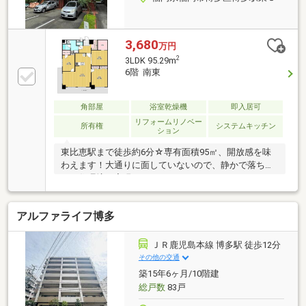
3,680
万円
2
3LDK 95.29m
6階 南東
角部屋
浴室乾燥機
即入居可
リフォームリノベー
所有権
システムキッチン
ション
東比恵駅まで徒歩約6分☆専有面積95㎡、開放感を味
わえます！大通りに面していないので、静かで落ち着
いた住環境を実現しています。また、ルーフバルコニ
ーに加え3面バルコニーを備えており、室内全体に心
地よい風と豊かな採光を取り込めます☆眺望や陽当た
アルファライフ博多
り、風通しを重視される方はもちろん、ファミリーや
将来を見据えた方にもおすすめです♪
ＪＲ鹿児島本線 博多駅 徒歩12分
その他の交通
築15年6ヶ月/10階建
総戸数
83戸