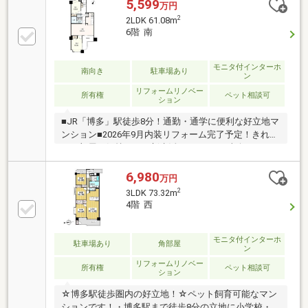
間取り変更済・ペット飼育可能(規約有)▼設備・食器
5,599
万円
洗乾燥機・浴室乾燥機▼2026年7月室内リフォーム済
2
2LDK 61.08m
【交換】キッチン、UB、トイレ、洗面化粧台、建具
6階 南
【張替】クロス、フローリング、フロアタイル▼周辺
環境・東住吉小学校 徒歩2分(約120m)■ ご希望の住ま
い探しをお手伝いします ━━━━━・・・物件の詳
モニタ付インターホ
南向き
駐車場あり
ン
細・ご相談はお気軽にお問い合わせください。
リフォームリノベー
所有権
ペット相談可
ション
■JR「博多」駅徒歩8分！通勤・通学に便利な好立地マ
ンション■2026年9月内装リフォーム完了予定！きれい
なお部屋で気持ちよく新生活をスタート■南向き
LDK15畳以上＆全居室5畳以上のゆとりある2LDK■スー
パー・小学校が徒歩10分圏内に揃う充実の生活環境■
6,980
万円
ペット飼育相談可能・快適な共用設備も魅力
2
3LDK 73.32m
4階 西
モニタ付インターホ
駐車場あり
角部屋
ン
リフォームリノベー
所有権
ペット相談可
ション
☆博多駅徒歩圏内の好立地！☆ペット飼育可能なマン
ションです！・博多駅まで徒歩8分の立地に小学校・