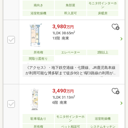
モニタ付インターホ
南向き
角部屋
ン
浴室乾燥機
即入居可
床暖房
3,980
万円
2
1LDK 38.65m
13階 南東
所有権
エレベーター
2階以上
間取り図有り
《アクセス》・地下鉄空港線・七隈線、JR鹿児島本線
が利用可能な博多駅まで徒歩9分と1駅3路線の利用が
可能です。お出かけ先や目的に応じて駅をお選びいた
だけます。《室内の特徴》・13階部分南東向きのた
め、陽当たり良好です。・廊下が少ない設計のため、
3,490
万円
無駄のない間取りになっています。・バルコニー側前
2
1LDK 31.13m
面からは住吉神社を眺めることができます。《共用部
6階 南東
分》・株式会社 東急コミュニティーの日勤管理です。
インターネット使用料880円、顔認証システム使用料
356円、ケーブルテレビ使用料55円住戸数:112戸
モニタ付インターホ
駐車場あり
浴室乾燥機
ン
所有権
ペット相談可
システムキッチン