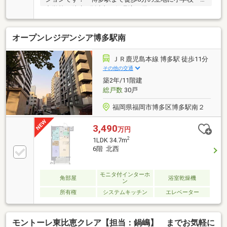
中学校は徒歩4分以内と住環境に優れたマンションで
す。・オートロック、エレベーター付きの角部屋のお
部屋になります。☆おすすめポイント！・ペット飼育
オープンレジデンシア博多駅南
可のマンション！（規約有り）・博多駅まで徒歩圏
内！（スーパーやコンビニなどの買い物施設も近隣に
あります）・小学校、中学校、保育園が徒歩3分以
ＪＲ鹿児島本線 博多駅 徒歩11分
内！・駐車場空き有り！
その他の交通
築2年/11階建
総戸数
30戸
福岡県福岡市博多区博多駅南２
3,490
万円
2
1LDK 34.7m
6階 北西
モニタ付インターホ
角部屋
浴室乾燥機
ン
所有権
システムキッチン
エレベーター
モントーレ東比恵クレア【担当：鍋嶋】 までお気軽に