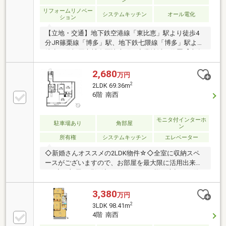
リフォームリノベー
システムキッチン
オール電化
ション
【立地・交通】地下鉄空港線「東比恵」駅より徒歩4
分JR篠栗線「博多」駅、地下鉄七隈線「博多」駅より
徒歩12分福岡市博多区比恵町の商業地域に位置【専有
部分・間取り】専有面積：98.41平米（壁芯）間取り：
4LDK（LDK15畳以上、全居室6畳以上）所在階：7階建
2,680
万円
の5階部分向き：南西向き、3面採光室内リノベーショ
2
2LDK 69.36m
ン済み全居室フローリングおよび全居室収納を完備
6階 南西
モニタ付インターホ
駐車場あり
角部屋
ン
所有権
システムキッチン
エレベーター
◇新婚さんオススメの2LDK物件☆◇全室に収納スペ
ースがございますので、お部屋を最大限に活用出来ま
す♪◇お部屋は現況渡しで、オーナー様が大切にご使
用されていた為キレイです♪◇すぐにお住まいするこ
とができます☆◇さらに、嬉しい全室エアコン付き！
3,380
万円
◇出費のかさむ新生活に大助かり♪◇博多駅まで徒歩
2
3LDK 98.41m
10分！◇休日に歩いてショッピングやカフェ巡り等楽
4階 南西
しめちゃいますね☆※現況渡し※町内会費：5月・11月