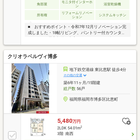
モニタ付インターホ
に1 200円徴収・‥… 株式会社 アイテム …‥・
角部屋
浴室乾燥機
ン
リフォームリノベー
所有権
システムキッチン
ション
■ おすすめポイント・令和7年12月リノベーション完
成しました・18帖リビング、パントリー付カウンター
キッチン、居室収納も充実・ゆとりある98㎡超の
3LDK、南西向きの角住戸・博多駅まで徒歩10分、東比
恵駅も徒歩5分の好立地■ アクセス・ＪＲ「博多
クリオラベルヴィ博多
駅」 徒歩10分・地下鉄空港線「東比恵駅」徒歩5分
■ 教育 ・堅粕小学校 徒歩12分・東光中学校 徒
歩１3分■ 周辺環境 ・マックスバリュエクスプレス
地下鉄空港線 東比恵駅 徒歩4分
比恵店 徒歩4分・ローソン比恵町店 徒歩1分・ドラ
その他の交通
ッグイレブン博多駅東店 徒歩2分・山王公園 徒歩6
築6年11ヶ月/15階建
分
総戸数
56戸
福岡県福岡市博多区比恵町
5,480
万円
2
2LDK 54.01m
3階 南西