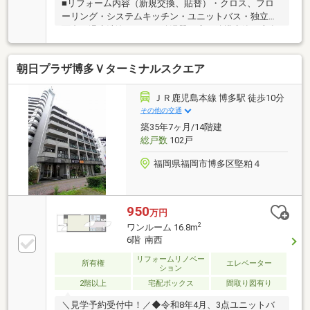
■リフォーム内容（新規交換、貼替）・クロス、フロ
ーリング・システムキッチン・ユニットバス・独立洗
面台・温水洗浄トイレ・給湯器・床下給排水管（専有
部分）・ドア等の建具■ポイント・室内は白を基調と
した明るい雰囲気に仕上がります。・南東向き5階の
朝日プラザ博多Ｖターミナルスクエア
お部屋。周辺には視界を遮る建物がないため、陽の光
が室内まで届きます。・バルコニーは奥行きは約1.8
ｍ。プランターを置くなど趣味を楽しむことができま
ＪＲ鹿児島本線 博多駅 徒歩10分
す。・キッチンスペースは、冷蔵庫や食器棚を置いて
その他の交通
も十分な広さを確保。・浴室は1218サイズ。浴室暖房
築35年7ヶ月/14階建
換気乾燥機付き。■マンション管理体制・株式会社東
総戸数
102戸
急コミュニティー管理（日勤）。
福岡県福岡市博多区堅粕４
950
万円
2
ワンルーム 16.8m
6階 南西
リフォームリノベー
所有権
エレベーター
ション
2階以上
宅配ボックス
間取り図有り
＼見学予約受付中！／◆令和8年4月、3点ユニットバ