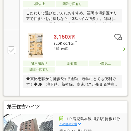
2階以上
間取り図有り
こだわりで選びたい方におすすめ。福岡市博多区エリ
アで住まいをお探しなら「GSハイム博多」。2駅利用
できるので、電車をよく利用する人には特に利便性の
高い物件です。子供ものびのびと生活することが出来
る、間取の3LDKの物件です。駅の近くに立地する、徒
3,150
万円
歩5分圏内の物件です。福岡市博多区にある交通アク
2
3LDK 66.15m
セスに便利な福岡市空港線東比恵周辺でマイホームを
4階 南西
手に入れませんか。住まい探しは地域に詳しい当社に
お任せ下さい。
駐車場あり
所有権
2階以上
間取り図有り
◆東比恵駅から徒歩5分で通勤、通学にとても便利で
す！◆JR、地下鉄、新幹線、高速バスが集まる博多駅
まで徒歩約8分！◆都心の利便性を身近に感じなが
ら、ゆとりある暮らしを実現できるマンション！
第三住吉ハイツ
ＪＲ鹿児島本線 博多駅 徒歩12分
その他の交通