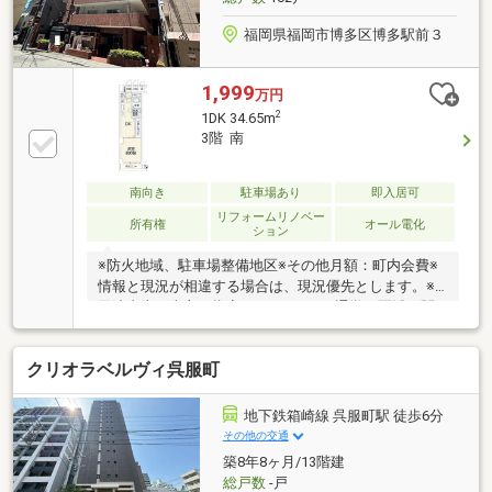
福岡県福岡市博多区博多駅前３
1,999
万円
2
1DK 34.65m
3階 南
南向き
駐車場あり
即入居可
リフォームリノベー
所有権
オール電化
ション
※防火地域、駐車場整備地区※その他月額：町内会費※
情報と現況が相違する場合は、現況優先とします。※
司法書士は売主の指定になります。※通学の区域に関
しては自治体や教育委員会等にご確認ください。
クリオラベルヴィ呉服町
地下鉄箱崎線 呉服町駅 徒歩6分
その他の交通
築8年8ヶ月/13階建
総戸数
-戸