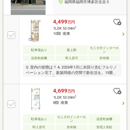
福岡県福岡市博多区住吉５
4,499
万円
2
1LDK 53.04m
10階 南東
モニタ付インターホ
駐車場あり
最上階
ン
浴室乾燥機
即入居可
所有権
Q. 室内の状態は？ A. 2026年1月に水回り含むフルリノ
ベーション完了。新築同様の空間で新生活を。15畳超
のLDKは家具配置も自在です。Q. 眺望や陽当たりは？
A. 10階建ての最上階につき、陽当り・通風良好です。
都心の空を身近に感じる開放感は、現地でぜひご体感
4,699
万円
ください。Q. 周辺の環境は？ A. 住吉神社近くの落ち着
2
1LDK 53.04m
いた住環境。博多駅の利便性と静けさを両立できる立
8階 南東
地です。Q. ランニングコストは？ A. 管理費・積立金等
の固定費が抑えられており、駐車場も月1万円とエリ
ア内では低廉。長期的な居住コストでメリットがあり
モニタ付インターホ
駐車場あり
浴室乾燥機
ン
ます。
即入居可
所有権
管理人常駐