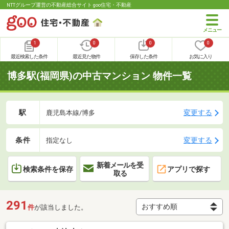
NTTグループ運営の不動産総合サイト goo住宅・不動産
1
0
0
0
最近検索した条件
最近見た物件
保存した条件
お気に入り
博多駅(福岡県)の中古マンション 物件一覧
駅
変更する
鹿児島本線/博多
条件
変更する
指定なし
新着メールを受
検索条件を保存
アプリで探す
取る
291
件
が該当しました。