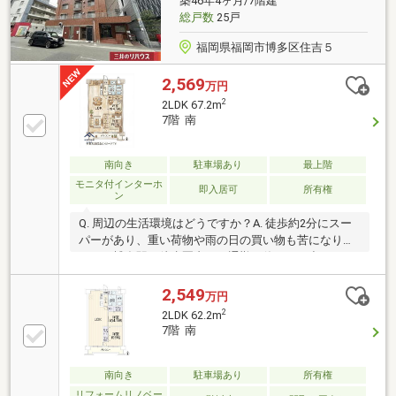
築46年4ヶ月/7階建
総戸数
25戸
福岡県福岡市博多区住吉５
2,569
万円
2
2LDK 67.2m
7階 南
南向き
駐車場あり
最上階
モニタ付インターホ
即入居可
所有権
ン
Q. 周辺の生活環境はどうですか？A. 徒歩約2分にスー
パーがあり、重い荷物や雨の日の買い物も苦になりま
せん。博多駅が徒歩圏内で、通勤や休日のお出かけに
も利便性の高い立地です。Q. どんな暮らしが叶います
か？A. 徒歩13分で博多駅という都市部にありながら、
2,549
万円
最上階の7階部分なので上階の足音などを気にするこ
2
2LDK 62.2m
となく、ご家族でゆったりとしたプライベートタイム
7階 南
を過ごせます。Q. 室内はきれいですか？A. 2026年2月
にキッチンやトイレ、クロスなどを新調するリフォー
ムを実施しました。15帖以上の広々としたLDKは、明
南向き
駐車場あり
所有権
るい南向きの光を取り込む心地よい空間です。
リフォームリノベー