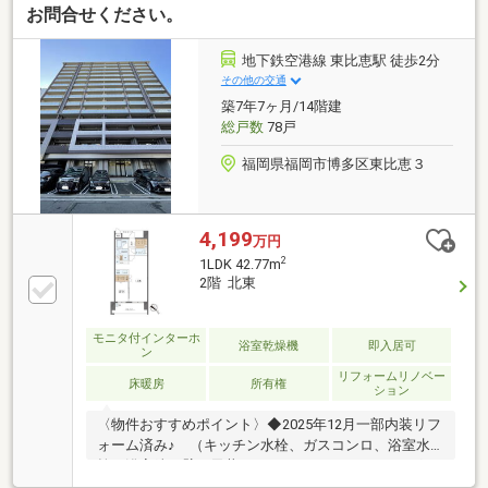
お問合せください。
地下鉄空港線 東比恵駅 徒歩2分
その他の交通
築7年7ヶ月/14階建
総戸数
78戸
福岡県福岡市博多区東比恵３
4,199
万円
2
1LDK 42.77m
2階 北東
モニタ付インターホ
浴室乾燥機
即入居可
ン
リフォームリノベー
床暖房
所有権
ション
〈物件おすすめポイント〉◆2025年12月一部内装リフ
ォーム済み♪ （キッチン水栓、ガスコンロ、浴室水
栓、浴室鏡、壁・天井クロス、ハウスクリーニング
等）◆博多駅・福岡空港へダイレクトアクセス可能