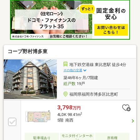
インクローク、BS・CS・CATV、エレベーター、駐輪
場、バイク置場
コープ野村博多東
地下鉄空港線 東比恵駅 徒歩4分
その他の交通
築46年6ヶ月/7階建
総戸数
19戸
福岡県福岡市博多区比恵町
3,798
万円
2
4LDK 98.41m
5階 南西
モニタ付インターホ
駐車場あり
所有権
ン