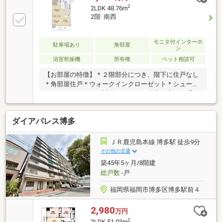
2
2LDK 48.76m
2階 南西
モニタ付インターホ
駐車場あり
角部屋
ン
浴室乾燥機
所有権
ペット相談可
【お部屋の特徴】＊２階部分につき、階下に住戸なし
＊角部屋住戸＊ウォークインクローゼット＊シューズ
インクローゼット＊対面キッチン＊備蓄倉庫あり【マ
ンションの特徴】＊空港線・七隈線・ＪＲ「博多」駅
まで徒歩７分！＊エントランス・エレベータホール・
ダイアパレス博多
玄関前のトリプルセキュリティ＊IoT導入マンション
＊２４時間監視システムあり＊２４時間ゴミ出し可能
（※年末年始を除く）＊ペット２匹飼育可（規約によ
ＪＲ鹿児島本線 博多駅 徒歩9分
る）＊二重床・二重天井＊宅配ボックスあり
その他の交通
築45年5ヶ月/8階建
総戸数
-戸
福岡県福岡市博多区博多駅前４
2,980
万円
2
2LDK 51.03m