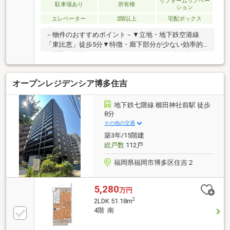
リフォームリノベー
駐車場あり
所有権
ション
エレベーター
2階以上
宅配ボックス
－物件のおすすめポイント－▼立地・地下鉄空港線
「東比恵」徒歩5分▼特徴・廊下部分が少ない効率的
な間取り設計・バルコニーに面するLDK、造付収納を
設置・食洗機搭載のアイランドキッチン、カップボー
ド有・小上がりの畳コーナーは下部収納付・各居室の
オープンレジデンシア博多住吉
壁に調湿性を高める珪藻土を採用▼設備・オートロッ
ク・宅配BOX▼2014年1月室内リフォーム履歴【交
換】キッチン、浴室、トイレ、洗面化粧台▼周辺環
地下鉄七隈線 櫛田神社前駅 徒歩
境・マックスバリュエクスプレス比恵町店 徒歩2分(約
8分
160m)■ ご希望の住まい探しをお手伝いします
その他の交通
━━━━━・・・物件の詳細・ご相談はお気軽にお問
築3年/15階建
い合わせください。
総戸数
112戸
福岡県福岡市博多区住吉２
5,280
万円
2
2LDK 51.18m
4階 南