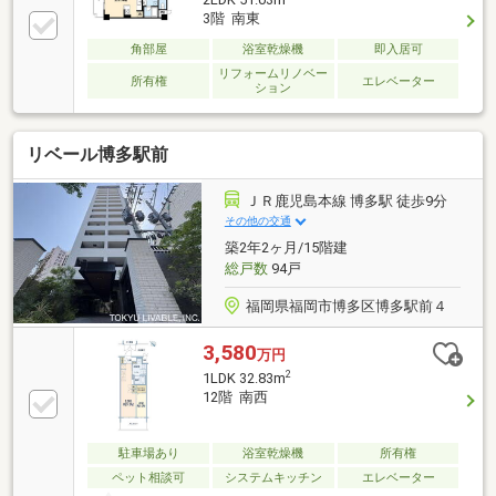
3階 南東
角部屋
浴室乾燥機
即入居可
リフォームリノベー
所有権
エレベーター
ション
リベール博多駅前
ＪＲ鹿児島本線 博多駅 徒歩9分
その他の交通
築2年2ヶ月/15階建
総戸数
94戸
福岡県福岡市博多区博多駅前４
3,580
万円
2
1LDK 32.83m
12階 南西
駐車場あり
浴室乾燥機
所有権
ペット相談可
システムキッチン
エレベーター