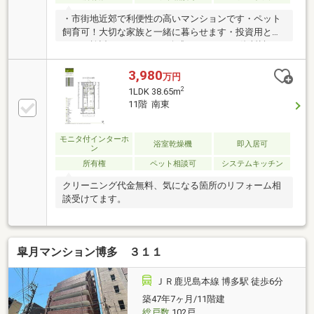
・市街地近郊で利便性の高いマンションです・ペット
飼育可！大切な家族と一緒に暮らせます・投資用とし
てもご検討いただけます♪公式ＬＩＮＥから資料請
求・相談も可能です。お気軽にお問い合わせください
♪※関連リンクより友達追加できます。【のぞみ地所株
3,980
万円
式会社：092-409-7799】
2
1LDK 38.65m
11階 南東
モニタ付インターホ
浴室乾燥機
即入居可
ン
所有権
ペット相談可
システムキッチン
クリーニング代金無料、気になる箇所のリフォーム相
談受けてます。
皐月マンション博多 ３１１
ＪＲ鹿児島本線 博多駅 徒歩6分
築47年7ヶ月/11階建
総戸数
102戸