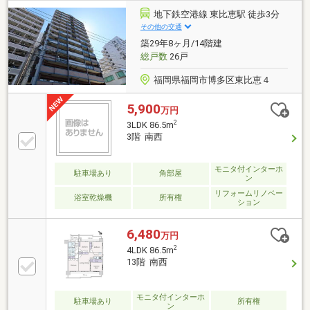
地下鉄空港線 東比恵駅 徒歩3分
その他の交通
築29年8ヶ月/14階建
総戸数
26戸
福岡県福岡市博多区東比恵４
5,900
万円
2
3LDK 86.5m
3階 南西
モニタ付インターホ
駐車場あり
角部屋
ン
リフォームリノベー
浴室乾燥機
所有権
ション
6,480
万円
2
4LDK 86.5m
13階 南西
モニタ付インターホ
駐車場あり
所有権
ン