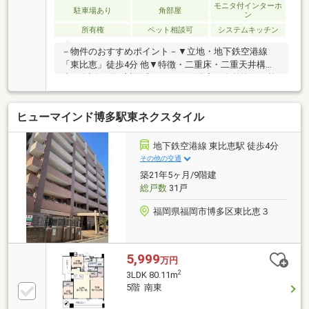
モニタ付インターホ
駐車場あり
角部屋
ン
所有権
ペット相談可
システムキッチン
－物件のおすすめポイント－▼立地・地下鉄空港線
「東比恵」徒歩4分 他▼特徴・二重床・二重天井構
造・会話が弾む対面式キッチン・浴室は自然換気可能
な窓付・玄関周りを綺麗に保てるSIC・L字型バルコニ
ー付・ペット飼育可能(規約有)・クリーニング依頼サ
ヒューマインド博多駅東ネクスタイル
ービス有(有料)・お荷物発送依頼サービス有(有料)・セ
コムホームセキュリティーシステム有(無料)▼周辺環
境・マックスバリュエクスプレス東比恵店 徒歩3分(約
地下鉄空港線 東比恵駅 徒歩4分
240m)・ローソン比恵町店 徒歩3分(約240m)■ ご希望
その他の交通
の住まい探しをお手伝いします ━━━━━・・・物件
築21年5ヶ月/9階建
の詳細・ご相談はお気軽にお問い合わせください。
総戸数
31戸
福岡県福岡市博多区東比恵３
5,999
万円
2
3LDK 80.11m
5階 南東