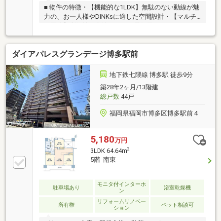
■ 物件の特徴・【機能的な1LDK】無駄のない動線が魅
力の、お一人様やDINKsに適した空間設計・【マルチ
な用途】利便性の立地につき、居住用・セカンドハウ
ス・投資用にも利用可■ 設備・共用部分・【ホテルラ
イクな共用部】エントランスホールにはリモートワー
ダイアパレスグランデージ博多駅前
ク等に便利な「ワークスペース」を完備・【24時間ゴ
ミ出し可】各フロアで24時間ゴミ出しが可能・【快適
な設備仕様】宅配ボックス設置、ハンズフリーの
地下鉄七隈線 博多駅 徒歩9分
「Tebraキー」等・【ペット飼育可】大切な家族であ
築28年2ヶ月/13階建
るペットと一緒に暮らせるモダンレジデンス（規約制
総戸数
44戸
限有）・【敷地内駐車場】空あり（1台／月額20000
円）2026年5月16日現在
福岡県福岡市博多区博多駅前４
5,180
万円
2
3LDK 64.64m
5階 南東
モニタ付インターホ
駐車場あり
浴室乾燥機
ン
リフォームリノベー
所有権
ペット相談可
ション