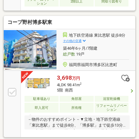
2階以上
間取り図有り
ション
コープ野村博多駅東
地下鉄空港線 東比恵駅 徒歩8分
その他の交通
築46年6ヶ月/7階建
総戸数
19戸
福岡県福岡市博多区比恵町
3,698
万円
2
4LDK 98.41m
5階 南西
駐車場あり
角部屋
浴室乾燥機
リフォームリノベー
即入居可
所有権
ション
－物件のおすすめポイント－▼立地・地下鉄空港線
「東比恵駅」まで徒歩8分、「博多駅」まで徒歩13分
▼お部屋の特徴・18帖の広々ＬＤＫ・全居室6帖以上
▼設備・食器洗浄乾燥機付きのカウンターキッチン▼