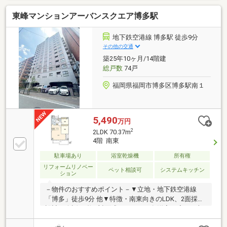
リフォーム内容（令和8年7月実施）・クロス貼替、フ
東峰マンションアーバンスクエア博多駅
ローリング貼替、建具交換・キッチン、浴室、トイ
レ、洗面化粧台 新品交換■ご希望の住まい探しをお
手伝いします ━━━━━・・・物件の詳細・ご相談
地下鉄空港線 博多駅 徒歩9分
はお気軽にお問い合わせください。
その他の交通
築25年10ヶ月/14階建
総戸数
74戸
福岡県福岡市博多区博多駅南１
5,490
万円
2
2LDK 70.37m
4階 南東
駐車場あり
浴室乾燥機
所有権
リフォームリノベー
ペット相談可
システムキッチン
ション
－物件のおすすめポイント－▼立地・地下鉄空港線
「博多」徒歩9分 他▼特徴・南東向きのLDK、2面採光
設計・会話が弾む対面式キッチン・各洋室・廊下に収
納スペース有・オートロック・宅配BOX付・3LDKから