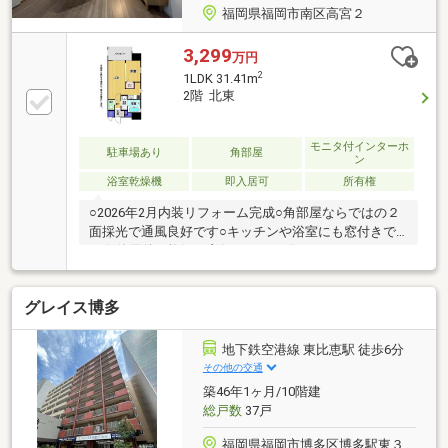
福岡県福岡市南区高宮２
3,299
万円
2
1LDK 31.41m
2階 北東
モニタ付インターホ
駐車場あり
角部屋
ン
浴室乾燥機
即入居可
所有権
○2026年2月内装リフォーム完成○角部屋ならではの２
面採光で通風良好です○キッチンや浴室にも窓付きで
す☆使用後の換気も良好です○リビングにはエアコン
付きです☆お引越し当日から快適にお過ごしいただけ
ます○ワンちゃんや猫ちゃんは１住戸２匹までの飼育
グレイス博多
相談です○福岡市は若い世代の人口が増加傾向にあり
ます！収益物件としても十分な需要が見込めますね
地下鉄空港線 東比恵駅 徒歩6分
その他の交通
築46年1ヶ月/10階建
総戸数
37戸
福岡県福岡市博多区博多駅東３