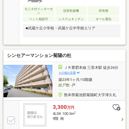
モニタ付インターホ
浴室乾燥機
所有権
ン
ペット相談可
システムキッチン
オール電化
■武蔵ケ丘小学校・武蔵ケ丘中学校エリア
シンセアーマンション菊陽の杜
ＪＲ豊肥本線 三里木駅 徒歩26分
その他の交通
築23年1ヶ月/10階建
総戸数
-戸
熊本県菊池郡菊陽町大字津久礼
3,300
万円
2
4LDK 100.5m
9階 南