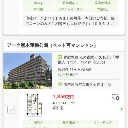
南向き
駐車場あり
浴室乾燥機
所有権
システムキッチン
2階以上
他社ローンありでもおまとめ可能！本日のご内覧、住
宅ローンのみのご相談等も大歓迎です♪【０９６-３８
３-２００１】までお気軽にご連絡ください！ベストな
住宅ローンの組み方は、お借入額・お仕事の種類や生
活スタイル・ご年収などによって様々です。銀行・フ
アーク熊本運動公園（ペット可マンション）
ラット35等のお借入先、適用する金利/ローン年数等を
どう設定するかによって月々のお支払い額に大きな差
が出ます。ゆめハウスは、複雑な住宅ローンについて
豊肥本線 光の森駅 バス10分/「神
わかりやすく説明し、あなたに合ったご提案をしま
園入口バス」バス停 停歩3分
す！物件の内覧はもちろんローンのご相談のみでもお
築35年11ヶ月/8階建
気軽にお問い合わせください♪
総戸数
62戸
熊本県熊本市東区石原１丁目
1,350
万円
2
4LDK 89.33m
4階 南
南向き
駐車場あり
オートロック