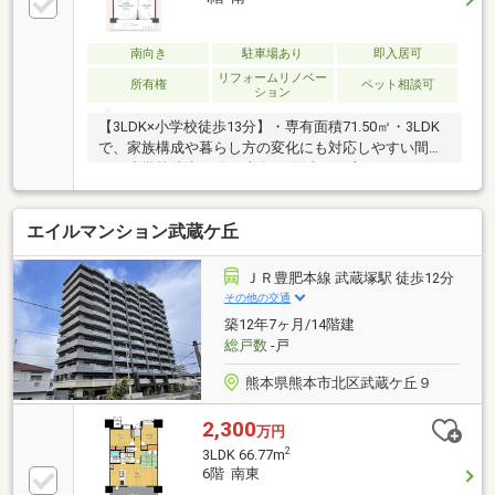
南向き
駐車場あり
即入居可
リフォームリノベー
所有権
ペット相談可
ション
【3LDK×小学校徒歩13分】・専有面積71.50㎡・3LDK
で、家族構成や暮らし方の変化にも対応しやすい間取
り・小学校徒歩13分・南向き/陽当たり良好/ペット飼
育可
エイルマンション武蔵ケ丘
ＪＲ豊肥本線 武蔵塚駅 徒歩12分
その他の交通
築12年7ヶ月/14階建
総戸数
-戸
熊本県熊本市北区武蔵ケ丘９
2,300
万円
2
3LDK 66.77m
6階 南東