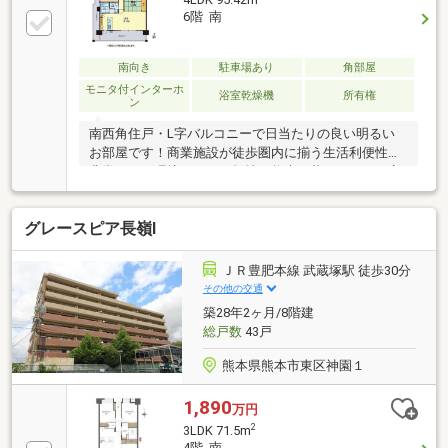
楽々♪・宅配ボックス完備で、不在時でも荷物の受け
6階 南
取りが可能です♪■周辺環境■武蔵小学校 徒歩約16分
武蔵中学校 徒歩約11分JR豊肥本線「光の森」駅 徒
歩約11分■ご内覧・ご来店 ご希望のお客様へ■ご来
南向き
駐車場あり
角部屋
店・ご案内可能でございます！ご希望のお日にちをお
モニタ付インターホ
浴室乾燥機
所有権
ン
気軽にご連絡下さいませ♪
南西角住戸・L字バルコニーで日当たりの良い明るい
お部屋です！商業施設が徒歩圏内に揃う生活利便性が
非常によい環境です。平坦地で将来も暮らしやすく安
心。さらにオール電化で光熱費を一本化できるのも嬉
しいポイント 住環境と交通利便性を兼ね備えたバラ
グレースピア長嶺Ⅰ
ンスの良いマンションです！オススメポイント・95.42
㎡（4LDK）・角住戸・広々L字バルコニー・キッチン
横洗面所で家事動線◎・勝手口付き・オール電化・続
ＪＲ豊肥本線 武蔵塚駅 徒歩30分
き和室でリビングが広々使えます・全室収納有り・浴
その他の交通
室窓付きで換気◎・駐車場一台確保可・ペット飼育可
築28年2ヶ月/8階建
◎お気軽にお問い合わせください。
総戸数
43戸
熊本県熊本市東区神園１
1,890
万円
2
3LDK 71.5m
4階 南