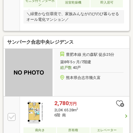
モニタ付インターホ
浴室乾燥機
即入居可
ン
＼緑豊かな住環境で、家族みんながのびのび暮らせる
オール電化マンション／
サンパーク合志中央レジデンス
豊肥本線 光の森駅 徒歩25分
築8年5ヶ月/7階建
総戸数
40戸
熊本県合志市幾久富
2,780
万円
2
2LDK 65.28m
6階 南
南向き
所有権
エレベーター