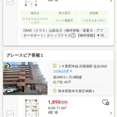
南向き
即入居可
所有権
リフォームリノベー
ペット相談可
システムキッチン
ション
CRAS（クラス）は総合力（物件情報・提案力・アフ
ターサポート）がトップクラス① 【物件情報】▼70
社超の提携建築会社様モデルハウスや土地情報▼関連
会社の新着・未公開物件情報関連会社にグッドバイバ
イやいえコレ等② 【提案力】▼住宅ローン提携金融
グレースピア長嶺１
機関が多数▼後悔しないためのライフプランシミュレ
ーション家計の見直しのプロのFPが在籍③ 【アフタ
ーサポート】▼税金面等のアドバイス資金贈与や住宅
ＪＲ豊肥本線 武蔵塚駅 徒歩30分
ローン控除等▼お引渡し後の対応お引渡し後のリフォ
その他の交通
ームもお任せ！将来的な売却・賃貸等の運用をサポー
築28年2ヶ月/8階建
ト！
総戸数
43戸
熊本県熊本市東区神園１
1,890
万円
2
3LDK 71.5m
4階 南