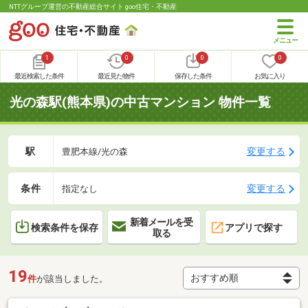
NTTグループ運営の不動産総合サイト goo住宅・不動産
1
0
0
0
最近検索した条件
最近見た物件
保存した条件
お気に入り
光の森駅(熊本県)の中古マンション 物件一覧
駅
変更する
豊肥本線/光の森
条件
変更する
指定なし
新着メールを受
検索条件を保存
アプリで探す
取る
19
件
が該当しました。