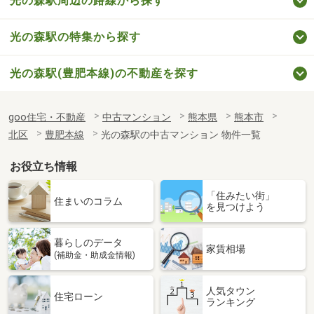
光の森駅周辺の路線から探す
光の森駅の特集から探す
光の森駅(豊肥本線)の不動産を探す
goo住宅・不動産
中古マンション
熊本県
熊本市
北区
豊肥本線
光の森駅の中古マンション 物件一覧
お役立ち情報
「住みたい街」
住まいのコラム
を見つけよう
暮らしのデータ
家賃相場
(補助金・助成金情報)
人気タウン
住宅ローン
ランキング