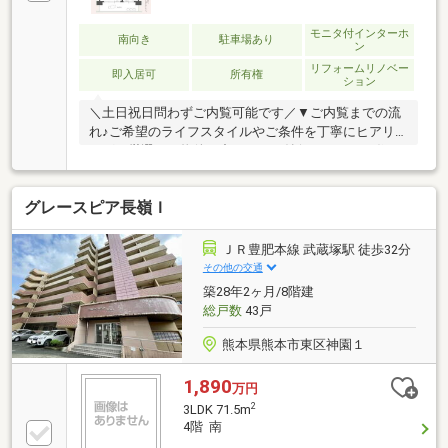
モニタ付インターホ
南向き
駐車場あり
ン
リフォームリノベー
即入居可
所有権
ション
＼土日祝日問わずご内覧可能です／▼ご内覧までの流
れ♪ご希望のライフスタイルやご条件を丁寧にヒアリ
ング。厳選した物件の中から、ご納得いただける住ま
いをご提案。ご内覧も、お客様のご都合に合わせて柔
軟に調整いたします。▼資金計画・住宅ローンもワン
グレースピア長嶺Ｉ
ストップでサポート♪お客様のお悩みに経験豊富な担
当者が丁寧にご対応。安心して次のステージへ進める
よう、的確なアドバイスを行います。▼お客様のペー
ＪＲ豊肥本線 武蔵塚駅 徒歩32分
スでご検討いただけます。「まだ検討したい」「他の
その他の交通
物件も見たい」などのご希望にも、ご条件に合わせた
築28年2ヶ月/8階建
物件をご提案しながら、納得のマイホーム探しをしっ
総戸数
43戸
かりサポートいたします。TEL：096-206-1230
熊本県熊本市東区神園１
1,890
万円
2
3LDK 71.5m
4階 南