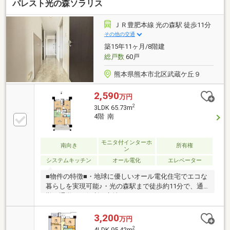
パレスト光の森ソラリス
ＪＲ豊肥本線 光の森駅 徒歩11分
その他の交通
築15年11ヶ月/8階建
総戸数
60戸
熊本県熊本市北区武蔵ケ丘９
2,590
万円
2
3LDK 65.73m
4階 南
モニタ付インターホ
南向き
所有権
ン
システムキッチン
オール電化
エレベーター
■物件の特徴■・地球に優しいオール電化住宅でエコな
暮らしを実現可能♪・光の森駅まで徒歩約11分で、通
勤・通学にも便利な立地です♪・オートロック＋TVイ
ンターホン完備で、防犯面にも配慮された安心の住ま
いです♪・WICやパントリーなどの収納スペースが充実
3,200
万円
しています♪・エレベーター付きで、毎日の移動も
2
4LDK 95.42m