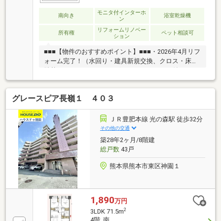
モニタ付インターホ
南向き
浴室乾燥機
ン
リフォームリノベー
所有権
ペット相談可
ション
■■■【物件のおすすめポイント】■■■・2026年4月リフ
ォーム完了！（水回り・建具新規交換、クロス・床材
貼替、ハウスクリーニング）・オートロック付きのセ
キュリティ充実なマンション！安心して生活できま
す。・南向きで日当たり通風良好！・ペット飼育可
グレースピア長嶺１ ４０３
（飼育細則有）！・宅配ボックス付きです。留守の際
にも安心してご利用いただけます。・各部屋収納充実
しています。季節ものの衣類の整理に便利です。
ＪＲ豊肥本線 光の森駅 徒歩32分
■■■【立地・周辺環境】■■■・託麻北小学校まで徒歩
その他の交通
約13分、東部中学校まで徒歩約14分、木の葉こども園
築28年2ヶ月/8階建
まで徒歩約11分と教育施設が近くお子様にも安心！・
総戸数
43戸
商業施設が車で5分圏内にあります♪
熊本県熊本市東区神園１
1,890
万円
2
3LDK 71.5m
4階 南