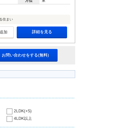
方位
東
える住まい
詳細を見る
追加
・お問い合わせをする(無料)
2LDK(+S)
4LDK以上