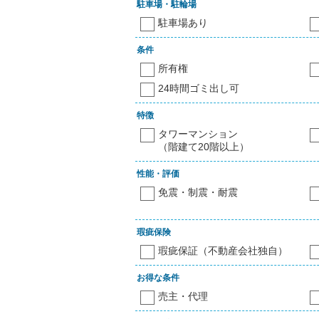
駐車場・駐輪場
駐車場あり
条件
所有権
24時間ゴミ出し可
特徴
タワーマンション
（階建て20階以上）
性能・評価
免震・制震・耐震
瑕疵保険
瑕疵保証（不動産会社独自）
お得な条件
売主・代理