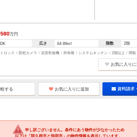
,580
万円
広さ
階数
2階
LDK
64.89m
2
トロック
防犯カメラ
浴室乾燥機
所有権
システムキッチン
2階以上
間取
お気に入りに
お気に入りに追加
資料請求
申し訳ございません。条件にあう物件が少なかったため
以下は「阿久根市と指宿市」の物件情報を表示しています。