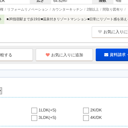
広さ
階数
4階
LDK
64.82m
2
権
リフォームリノベーション
カウンターキッチン
2階以上
間取り図有り
ト
■JR指宿駅まで歩19分■温泉付きリゾートマンション■日常にリゾート感を添
お気に入りに
お気に入りに追加
資料請求
1LDK(+S)
2K/DK
3LDK(+S)
4K/DK