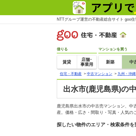
NTTグループ運営の不動産総合サイト goo
借りる
マンションを買う
店舗･
賃貸
新築
中
事業用
住宅・不動産
>
中古マンション
>
九州・沖縄
出水市(鹿児島県)の
鹿児島県出水市の中古売マンション、中
産。価格・広さ・間取り・写真・人気のこ
探したい物件のエリア・検索条件を