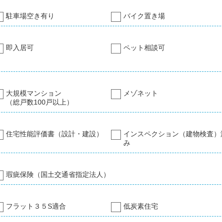
駐車場空き有り
バイク置き場
即入居可
ペット相談可
大規模マンション
メゾネット
（総戸数100戸以上）
住宅性能評価書（設計・建設）
インスペクション（建物検査）
み
瑕疵保険（国土交通省指定法人）
フラット３５S適合
低炭素住宅