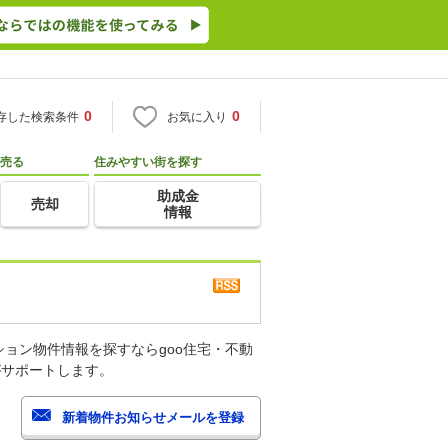
0
0
存した検索条件
お気に入り
売る
住みやすい街を探す
助成金
売却
情報
ョン物件情報を探すならgoo住宅・不動
がサポートします。