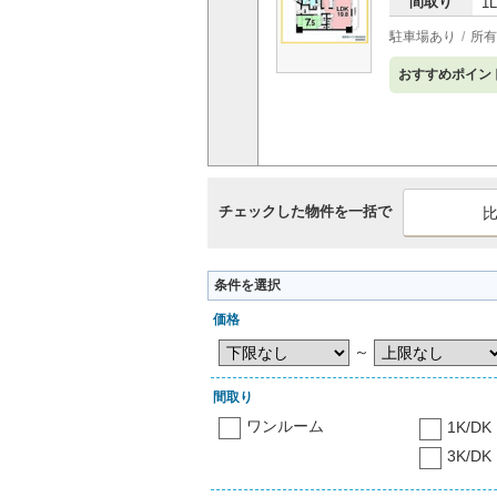
間取り
1
駐車場あり
所有
おすすめポイン
チェックした物件を一括で
条件を選択
価格
～
間取り
ワンルーム
1K/DK
3K/DK