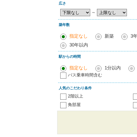
広さ
～
築年数
指定なし
新築
3
30年以内
駅からの時間
指定なし
1分以内
バス乗車時間含む
人気のこだわり条件
2階以上
角部屋