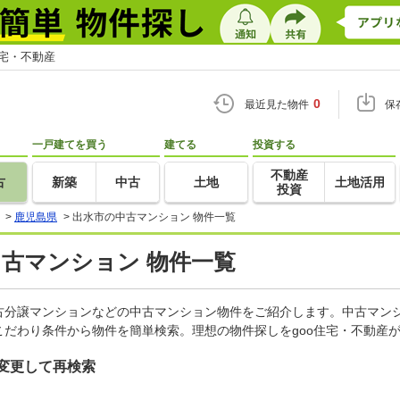
住宅・不動産
0
最近見た物件
保
一戸建てを買う
建てる
投資する
不動産
古
新築
中古
土地
土地活用
投資
>
鹿児島県
>
出水市の中古マンション 物件一覧
中古マンション 物件一覧
古分譲マンションなどの中古マンション物件をご紹介します。中古マンシ
だわり条件から物件を簡単検索。理想の物件探しをgoo住宅・不動産
変更して再検索