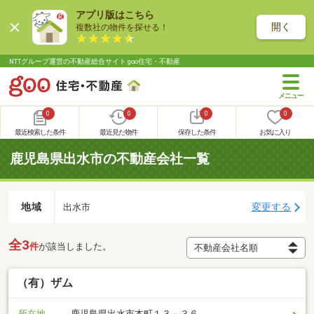
アプリ版はこちら
開く
複数社の物件を探せる！
NTTグループ運営の不動産総合サイト goo住宅・不動産
0
0
0
0
最近検索した条件
最近見た物件
保存した条件
お気に入り
鹿児島県出水市の不動産会社一覧
地域
変更する
出水市
全3
件
が該当しました。
（有）ザム
所在地
鹿児島県出水市本町１３－３６