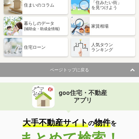
「住みたい街」
住まいのコラム
を見つけよう
暮らしのデータ
家賃相場
(補助金・助成金情報)
人気タウン
住宅ローン
ランキング
ページトップに戻る
goo住宅・不動産
アプリ
大手不動産サイト
物件
の
を
まとめて検索！