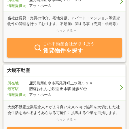
情報提供元
アットホーム
当社は賃貸・売買の仲介、宅地分譲、アパート・マンション等賃貸
物件の管理を行っております。不動産に関する事（売買・相続等）
についてはお気軽にご相談下さい。スタッフ一同親身になってお客
もっと見る
様のお手伝いをさせて頂きます。出水市の物件につきましては、ぜ
ひ当社にご連絡ください。
この不動産会社が取り扱う
賃貸物件を探す
大幾不動産
所在地
鹿児島県出水市高尾野町上水流５２４
最寄駅
肥薩おれんじ鉄道 出水駅 徒歩60分
情報提供元
アットホーム
大幾不動産企業理念人々がより良い未来へ向け協和を大切にした社
会生活を送れるようあらゆる可能性に挑戦する企業を目指します。
◎経営理念１、苦しこと辛いことを笑顔に変えれるよう全知全能を
もっと見る
以て挑みます。２、皆様のお役に立つことを意識し行動します。