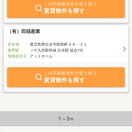
３、笑顔を絶やさない暖かな対応を心がけます。経営方針 不動産
この不動産会社が取り扱う
事業部（不動産業全般・建築設計）・お客様のより良い未来を第一
賃貸物件を探す
に考えた不動産事業を展開します。教育事業部（個別指導ひな
た）・生きる目標を確立させ達成に向けて努力をするよう指導しま
す。・人はなぜ学ばなければならないかを常に意識させます。・理
に適った学習方法で指導します。
（有）田頭産業
所在地
鹿児島県出水市昭和町４９－２１
最寄駅
ＪＲ九州新幹線 出水駅 徒歩1分
情報提供元
アットホーム
この不動産会社が取り扱う
賃貸物件を探す
1～3
件