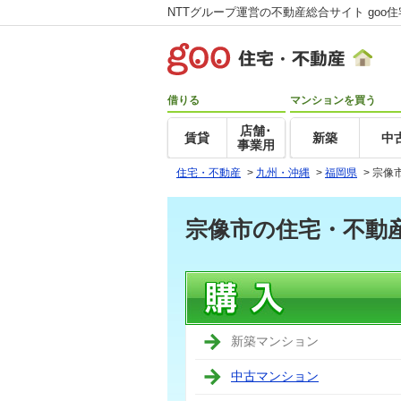
NTTグループ運営の不動産総合サイト goo
借りる
マンションを買う
店舗･
賃貸
新築
中
事業用
住宅・不動産
>
九州・沖縄
>
福岡県
>
宗像
宗像市の住宅・不動
新築マンション
中古マンション