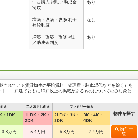
中古購入 補助／助成金
あり
制度
増築・改築・改修 利子
なし
補給制度
増築・改築・改修 補助
あり
／助成金制度
掲載されている賃貸物件の平均賃料（管理費・駐車場代などを除く）を
ート・一戸建てともに10戸以上の掲載があるものについてのみ対象と
し向き
二人暮らし向き
ファミリー向き
物件を探す
K・1DK
1LDK・2K・
2LDK・3K・
3K・4K・
2DK
3DK
4DK
物件一
3.8万円
5.4万円
5.8万円
7.4万円
覧