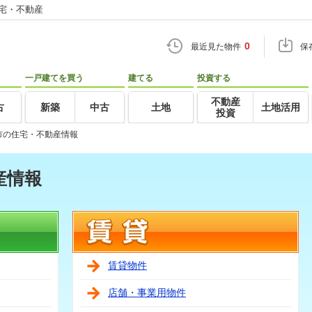
住宅・不動産
0
最近見た物件
保
一戸建てを買う
建てる
投資する
不動産
古
新築
中古
土地
土地活用
投資
市の住宅・不動産情報
産情報
賃貸物件
店舗・事業用物件