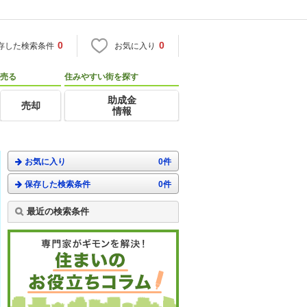
0
0
存した検索条件
お気に入り
売る
住みやすい街を探す
助成金
売却
情報
お気に入り
0件
保存した検索条件
0件
最近の検索条件