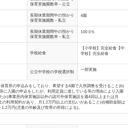
保育実施園数率－公立
長期休業期間中の預かり
4園
保育実施園数－私立
長期休業期間中の預かり
100.0％
保育実施園数率－私立
【小学校】完全給食【中
学校給食
学校】完全給食
一部実施
公立中学校の学校選択制
市に保育所の申込みをしており、希望する6園で入所調整を受けること(b)
等に入園の申込をしたが、利用定員に達している等の理由により入園
た(c)事業所内保育施設以外の認可外保育施設を週4回以上または月
以上の利用契約があり、月1.2万円以上の支払いがあること(d)補助金額は
円～1.2万円(児童の年齢及び世帯の所得による)。