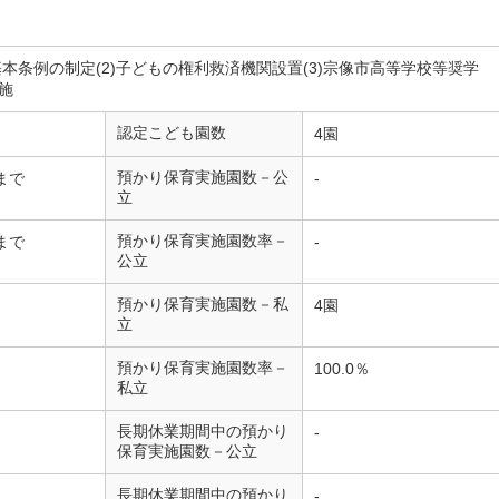
も基本条例の制定(2)子どもの権利救済機関設置(3)宗像市高等学校等奨学
施
認定こども園数
4園
預かり保育実施園数－公
まで
-
立
預かり保育実施園数率－
まで
-
公立
預かり保育実施園数－私
4園
立
預かり保育実施園数率－
100.0％
私立
長期休業期間中の預かり
-
保育実施園数－公立
長期休業期間中の預かり
-