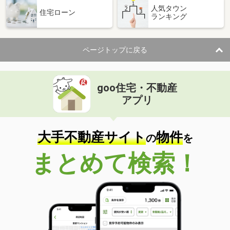
人気タウン
住宅ローン
ランキング
ページトップに戻る
goo住宅・不動産
アプリ
大手不動産サイト
物件
の
を
まとめて検索！