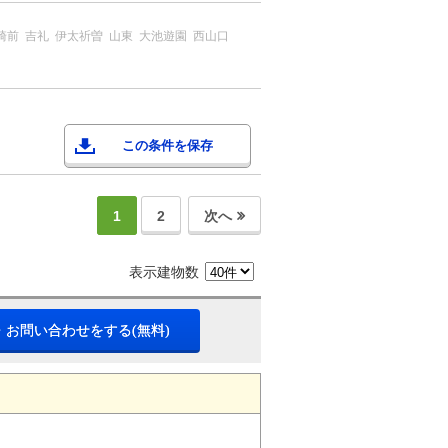
崎前
吉礼
伊太祈曽
山東
大池遊園
西山口
この条件を保存
1
2
次へ
表示建物数
・お問い合わせをする(無料)