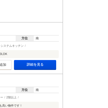
方位
南
システムキッチン
LDK
詳細を見る
追加
方位
南
ター
2階以上
も高い物件です！