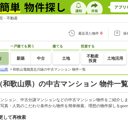
住宅・不動産
0
最近見た物件
保
一戸建てを買う
建てる
投資する
不動産
古
新築
中古
土地
土地活用
投資
歌山県
>
和歌山電鐵貴志川線の中古マンション 物件一覧
（和歌山県）の中古マンション 物件一覧
売マンション、中古分譲マンションなどの中古マンション物件をご紹介し
・写真・人気のこだわり条件から物件を簡単検索。理想の物件探しをgo
更して再検索