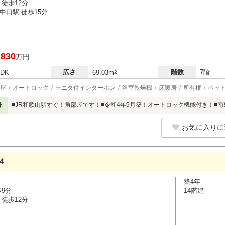
徒歩12分
中口駅 徒歩15分
,830
万円
広さ
階数
7階
LDK
69.03m
2
屋
オートロック
モニタ付インターホン
浴室乾燥機
床暖房
所有権
ペッ
ト
■JR和歌山駅すぐ！角部屋です！■令和4年9月築！オートロック機能付き！■
お気に入りに
４
築4年
歩9分
14階建
徒歩12分