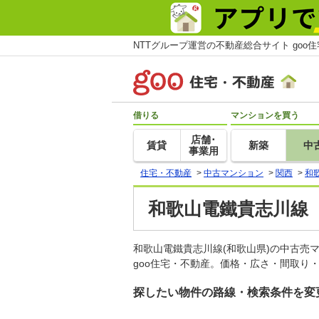
NTTグループ運営の不動産総合サイト goo
借りる
マンションを買う
店舗･
賃貸
新築
中
事業用
住宅・不動産
>
中古マンション
>
関西
>
和
和歌山電鐵貴志川線
和歌山電鐵貴志川線(和歌山県)の中古
goo住宅・不動産。価格・広さ・間取り
探したい物件の路線・検索条件を変