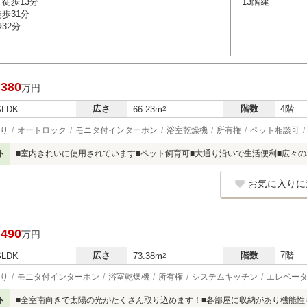
徒歩13分
13階建
歩31分
32分
,380
万円
広さ
階数
4階
SLDK
66.23m
2
り
オートロック
モニタ付インターホン
浴室乾燥機
所有権
ペット相談可
ト
■室内きれいに使用されています■ペット飼育可■大通り沿いで生活便利■広々の3
お気に入りに
,490
万円
広さ
階数
7階
SLDK
73.38m
2
り
モニタ付インターホン
浴室乾燥機
所有権
システムキッチン
エレベー
ト
■全室南向きで太陽の光がたくさん取り込めます！■各部屋に収納があり機能性