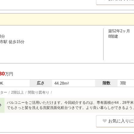
築52年2ヶ月
8分
8階建
市駅 徒歩15分
30
万円
広さ
階数
3階
DK
44.28m
2
ター
2階以上
間取り図有り
バルコニーをご活用いただけます。今回紹介するのは、専有面積が44．28平
ト
でもさっと髪を洗える洗髪洗面化粧台つきです。より良い暮らしができるよう
お気に入りに