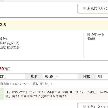
お気に入りに
２８
築35年5ヶ月
12分
4階建
前駅 徒歩11分
山駅 徒歩21分
80
万円
広さ
階数
1階
LDK
68.25m
2
所有権
エレベーター
間取り図有り
【アズマハウス】パレ・ロワイヤル新中島・80428 リフォーム渡し！2年保
ト
通し良好！ 主要道路に近く交通アクセス良好！
お気に入りに