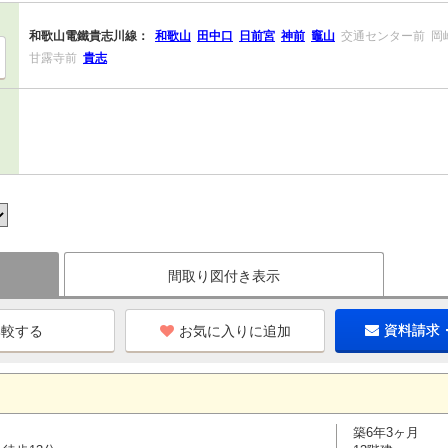
和歌山電鐵貴志川線：
和歌山
田中口
日前宮
神前
竈山
交通センター前
岡
甘露寺前
貴志
間取り図付き表示
お気に入りに追加
資料請求
築6年3ヶ月