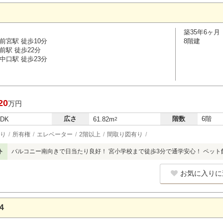
築35年6ヶ月
前宮駅 徒歩10分
8階建
前駅 徒歩22分
中口駅 徒歩23分
20
万円
広さ
階数
6階
LDK
61.82m
2
り
所有権
エレベーター
2階以上
間取り図有り
ト
バルコニー南向きで日当たり良好！ 宮小学校まで徒歩3分で通学安心！ ペット
お気に入りに
４