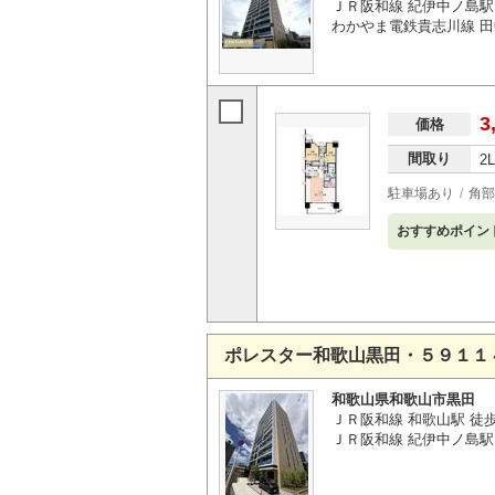
ＪＲ阪和線 紀伊中ノ島駅 
わかやま電鉄貴志川線 田
3
価格
間取り
2
駐車場あり
角部
おすすめポイン
ポレスター和歌山黒田・５９１１
和歌山県和歌山市黒田
ＪＲ阪和線 和歌山駅 徒
ＪＲ阪和線 紀伊中ノ島駅 