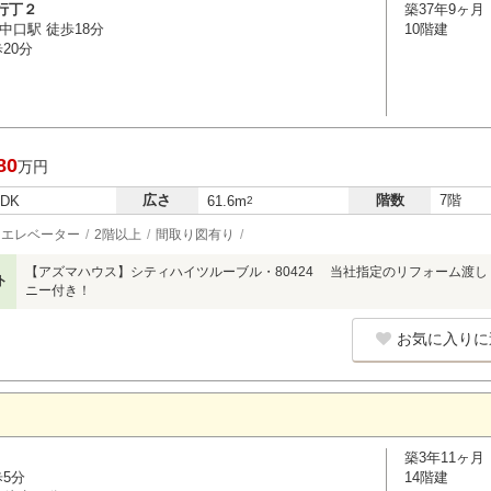
行丁２
築37年9ヶ月
中口駅 徒歩18分
10階建
20分
80
万円
広さ
階数
7階
LDK
61.6m
2
エレベーター
2階以上
間取り図有り
【アズマハウス】シティハイツルーブル・80424 当社指定のリフォーム渡し
ト
ニー付き！
お気に入りに
築3年11ヶ月
歩5分
14階建