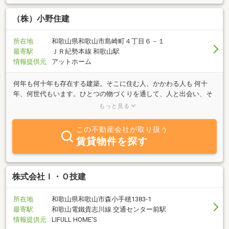
（株）小野住建
所在地
和歌山県和歌山市島崎町４丁目６－１
最寄駅
ＪＲ紀勢本線 和歌山駅
情報提供元
アットホーム
何年も何十年も存在する建築。そこに住む人、かかわる人も 何十
年、何世代もいます。ひとつの物づくりを通して、人と出会い、そ
して、その人から人への出会い。一生のうちで、世界約６８億人、
もっと見る
日本１億人の中の何人と出会って、かかわって、人の人生に影響を
与えるのかを考えた時、出会いのすばらしさに感動します。このす
この不動産会社が取り扱う
ばらしい出会いを大切にし、そして出会った人達と共に幸せになり
賃貸物件を探す
たいと願います。
株式会社Ｉ・Ｏ技建
所在地
和歌山県和歌山市森小手穂1383-1
最寄駅
和歌山電鐵貴志川線 交通センター前駅
情報提供元
LIFULL HOME'S