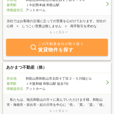
最寄駅
ＪＲ紀勢本線 和歌山駅
情報提供元
アットホーム
当社ではお客様の立場に立っての営業を心がけております。当社の
心得 ○ しつこい営業は致しません ○ 両手取引を求めな
い。 （売主様、買主様片方の利益を考えます） ○ お客様
もっと見る
の立場になっての営業。 ○ 物件の抱え込みはしない。 ○ 健全
な取引に従事する。
この不動産会社が取り扱う
賃貸物件を探す
あかまつ不動産（株）
所在地
和歌山県和歌山市太田４丁目３－５川端ビル
最寄駅
ＪＲ阪和線 和歌山駅 徒歩7分
情報提供元
アットホーム
私たちは、地元和歌山の方々に喜んでいただけます様、和歌山
市・海南市・岩出市・紀の川市を中心に「売」「買」「貸」「借」
「有効活用」等不動産のトータルプランナーとして頑張っていま
もっと見る