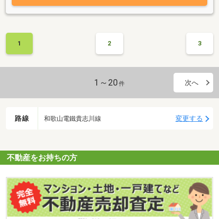
1
2
3
1～20
次へ
件
路線
変更する
和歌山電鐵貴志川線
不動産をお持ちの方