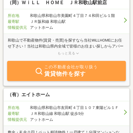
（同）ＷｉＬＬ ＨＯＭＥ ＪＲ和歌山駅前店
所在地
和歌山県和歌山市美園町４丁目７４和田ビル１階
最寄駅
ＪＲ阪和線 和歌山駅
情報提供元
アットホーム
和歌山で不動産物件(賃貸・売買)を探すなら当社WiLLHOMEにお任
せ下さい！当社は和歌山県内全域で皆様のお住まい探しからアパー
トの管理まで不動産における様々なお手伝いを致します。和歌山県
もっと見る
内外のお客様に素敵な物件を御紹介致します。
この不動産会社が取り扱う
賃貸物件を探す
（有）エイトホーム
所在地
和歌山県和歌山市友田町４丁目１０７東陽ビル１Ｆ
最寄駅
ＪＲ和歌山線 和歌山駅 徒歩5分
情報提供元
アットホーム
敷金・礼金０円！ペット相談物件！一戸建て！分譲マンションな