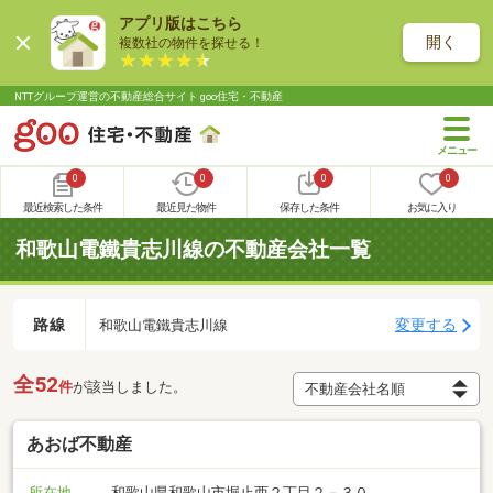
アプリ版はこちら
開く
複数社の物件を探せる！
NTTグループ運営の不動産総合サイト goo住宅・不動産
0
0
0
0
最近検索した条件
最近見た物件
保存した条件
お気に入り
和歌山電鐵貴志川線の不動産会社一覧
路線
変更する
和歌山電鐵貴志川線
全52
件
が該当しました。
あおば不動産
所在地
和歌山県和歌山市堀止西２丁目２－３０