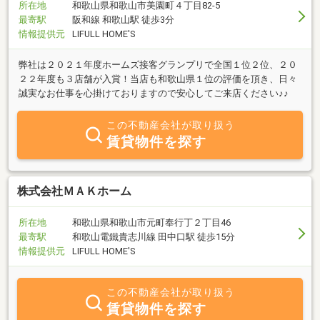
所在地
和歌山県和歌山市美園町４丁目82-5
最寄駅
阪和線 和歌山駅 徒歩3分
情報提供元
LIFULL HOME'S
弊社は２０２１年度ホームズ接客グランプリで全国１位２位、２０
２２年度も３店舗が入賞！当店も和歌山県１位の評価を頂き、日々
誠実なお仕事を心掛けておりますので安心してご来店ください♪♪
この不動産会社が取り扱う
賃貸物件を探す
株式会社ＭＡＫホーム
所在地
和歌山県和歌山市元町奉行丁２丁目46
最寄駅
和歌山電鐵貴志川線 田中口駅 徒歩15分
情報提供元
LIFULL HOME'S
この不動産会社が取り扱う
賃貸物件を探す