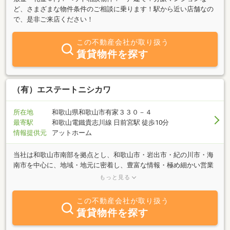
ど、さまざまな物件条件のご相談に乗ります！駅から近い店舗なの
で、是非ご来店ください！
この不動産会社が取り扱う
賃貸物件を探す
（有）エステートニシカワ
所在地
和歌山県和歌山市有家３３０－４
最寄駅
和歌山電鐵貴志川線 日前宮駅 徒歩10分
情報提供元
アットホーム
当社は和歌山市南部を拠点とし、和歌山市・岩出市・紀の川市・海
南市を中心に、地域・地元に密着し、豊富な情報・極め細かい営業
を心がけてがんばっております。『売りたい』『買いたい』『借り
もっと見る
たい』『貸したい』 まずはご相談下さい。また、投資用不動産の
ご相談も賜っております。
この不動産会社が取り扱う
賃貸物件を探す