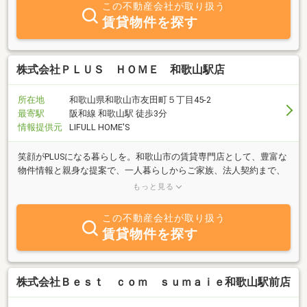
この不動産会社が取り扱う
賃貸物件を探す
株式会社ＰＬＵＳ ＨＯＭＥ 和歌山駅店
所在地
和歌山県和歌山市友田町５丁目45-2
最寄駅
阪和線 和歌山駅 徒歩3分
情報提供元
LIFULL HOME'S
笑顔がPLUSになる暮らしを。和歌山市の賃貸専門店として、豊富な
物件情報と親身な提案で、一人暮らしからご家族、法人契約まで、
理想のお部屋探しと新生活をスタッフ一同、全力で丁寧にサポート
もっと見る
します。
この不動産会社が取り扱う
賃貸物件を探す
株式会社Ｂｅｓｔ ｃｏｍ ｓｕｍａｉｅ和歌山駅前店