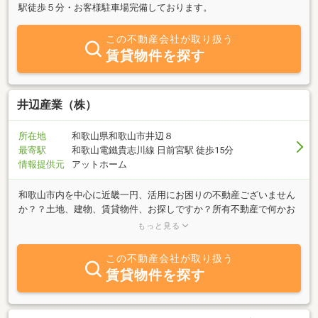
駅徒歩５分・お客様駐車場完備しております。
この不動産会社が取り扱う
賃貸物件を探す
井辺産業（株）
所在地
和歌山県和歌山市井辺８
最寄駅
和歌山電鐵貴志川線 日前宮駅 徒歩15分
情報提供元
アットホーム
和歌山市内を中心に近畿一円、活用にお困りの不動産ございません
か？？土地、建物、賃貸物件、お探しですか？所有不動産で何かお
困りの事はございませんか？ご希望の物件、当社がお探し致しま
もっと見る
す。地主様に喜んで頂ける活用方法を当社がご提案致します。ぜ
ひ、ご相談下さい！お待ちしていますよ！！（困難案件大歓迎！）
この不動産会社が取り扱う
賃貸物件を探す