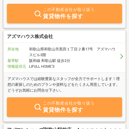
す。 “出会えてよかった”と思っていただけますように・・・を合
言葉にしています。 不動産に関するご相談・お問合せ等、どうぞ
この不動産会社が取り扱う
お気軽にご来店・お電話・メール・ＬＩＮＥ等いただければと思い
賃貸物件を探す
ます。 スタッフ一同心よりお待ち致しております。
アズマハウス株式会社
所在地
和歌山県和歌山市黒田１丁目２番17号 アズマハウ
スビル3階
最寄駅
阪和線 和歌山駅 徒歩2分
情報提供元
LIFULL HOME'S
アズマハウスでは経験豊富なスタッフが全力でサポートします！理
想の家探しのためのプランや資料などをたくさん用意しています。
どうぞお気軽にお問合せ下さい。
この不動産会社が取り扱う
賃貸物件を探す