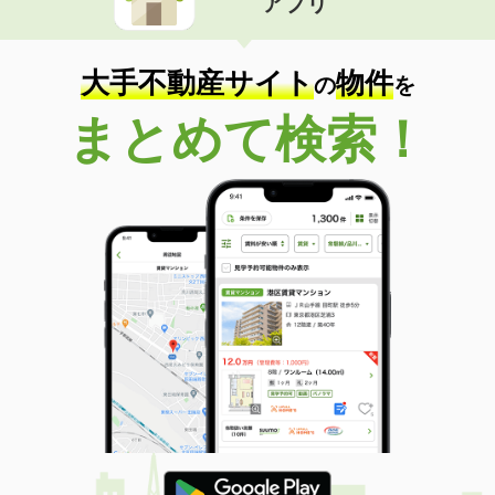
アプリ
大手不動産サイト
物件
の
を
まとめて検索！