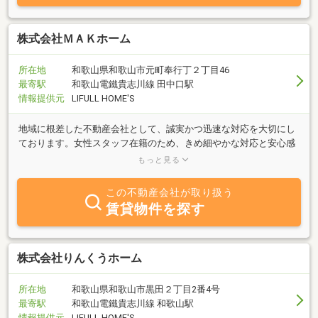
株式会社ＭＡＫホーム
所在地
和歌山県和歌山市元町奉行丁２丁目46
最寄駅
和歌山電鐵貴志川線 田中口駅
情報提供元
LIFULL HOME'S
地域に根差した不動産会社として、誠実かつ迅速な対応を大切にし
ております。女性スタッフ在籍のため、きめ細やかな対応と安心感
のある接客を心掛けています。お客様の理想のお住まい探しを全力
もっと見る
でサポートいたします
この不動産会社が取り扱う
賃貸物件を探す
株式会社りんくうホーム
所在地
和歌山県和歌山市黒田２丁目2番4号
最寄駅
和歌山電鐵貴志川線 和歌山駅
情報提供元
LIFULL HOME'S