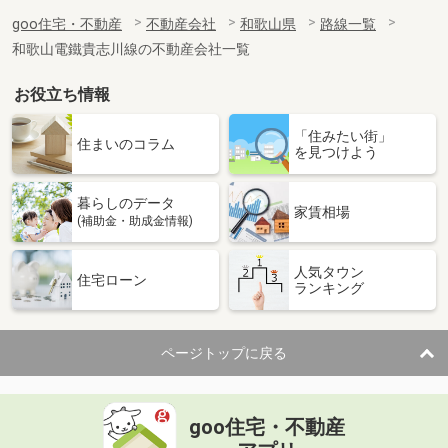
goo住宅・不動産
不動産会社
和歌山県
路線一覧
和歌山電鐵貴志川線の不動産会社一覧
お役立ち情報
「住みたい街」
住まいのコラム
を見つけよう
暮らしのデータ
家賃相場
(補助金・助成金情報)
人気タウン
住宅ローン
ランキング
ページトップに戻る
goo住宅・不動産