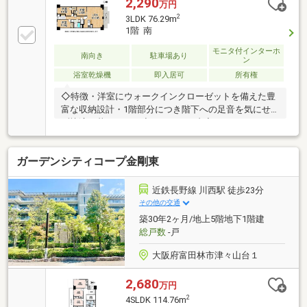
2,290
万円
2
3LDK 76.29m
1階 南
モニタ付インターホ
南向き
駐車場あり
ン
浴室乾燥機
即入居可
所有権
◇特徴・洋室にウォークインクローゼットを備えた豊
富な収納設計・1階部分につき階下への足音を気にせ
ず快適に暮らせます◇リフォーム内容・システムキッ
チン新規交換（食洗機付）・ユニットバス・洗面化粧
台新規交換・クロス全室貼替および床材新規貼替・配
ガーデンシティコープ金剛東
管更新および建具新規交換等◇立地・堺市立向丘小学
校まで徒歩約19分・堺市立上野芝中学校まで徒歩約15
分◆◇弊社が選ばれる理由◆◇１．お金の扱い方のプ
近鉄長野線 川西駅 徒歩23分
ロ、ファイナンシャルプランナーが資金計画をサポー
その他の交通
ト！２．買い替えなどにも対応できる売却専門チーム
築30年2ヶ月/地上5階地下1階建
あり！３．たくさんの銀行と繋がりがあるため、最も
総戸数
-戸
低金利になるように審査が可能！
大阪府富田林市津々山台１
2,680
万円
2
4SLDK 114.76m