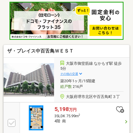
ザ・プレイス中百舌鳥ＷＥＳＴ
大阪市御堂筋線 なかもず駅 徒歩
5分
その他の交通
築20年1ヶ月/15階建
総戸数
216戸
大阪府堺市北区中百舌鳥町３丁
5,198
万円
2
3SLDK 75.99m
4階 南