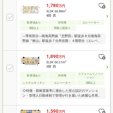
1,780
万円
2
3LDK 66.89m
4階 西
駐車場あり
所有権
エレベーター
2階以上
間取り図有り
---専有部分---南海高野線『北野田』駅徒歩８分南海高
野線『狭山』駅徒歩７分所在階：４階部分（エレベー
ター停止階）専有面積：６６．８９㎡バルコニー面
積：７．９２㎡間取り：３ＬＤＫ現況：空室---周辺環
境---・ライフ北野田店まで徒歩8分（約640ｍ）・ロー
1,890
万円
ソン堺南野田店まで徒歩4分（約260ｍ）・堺南野田郵
2
3LDK 60.21m
便局まで徒歩6分（約410ｍ）・野田小学校まで徒歩12
3階 西
分（約900ｍ）・野田中学校まで徒歩10分（約740ｍ）
リフォームリノベー
駐車場あり
所有権
ション
システムキッチン
エレベーター
2階以上
◇特徴・新耐震基準に適合した安心設計のマンショ
ン・管理人日勤体制で管理が行き届いた綺麗な共用
部・洋室の間仕切りを開放することで、リビングをよ
り広く使うこともできます◇リフォーム内容・キッチ
ン、ユニットバス、洗面台、トイレ新調・建具新調、
1,590
万円