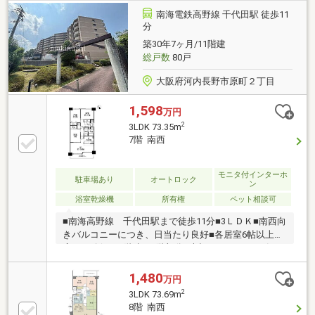
南海電鉄高野線 千代田駅 徒歩11
分
築30年7ヶ月/11階建
総戸数
80戸
大阪府河内長野市原町２丁目
1,598
万円
2
3LDK 73.35m
7階 南西
モニタ付インターホ
駐車場あり
オートロック
ン
浴室乾燥機
所有権
ペット相談可
■南海高野線 千代田駅まで徒歩11分■3ＬＤＫ■南西向
きバルコニーにつき、日当たり良好■各居室6帖以上の
広さを確保■11階建て7階部分■大切なペットと一緒に
お住まい頂けます。(規約による制限有り)■
1,480
万円
2
3LDK 73.69m
8階 南西