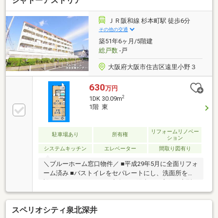
シャトーアストリア
能保証免責。・掲載図は概略を示すものです。異なる
場合は現況を優先します。
ＪＲ阪和線 杉本町駅 徒歩6分
その他の交通
築51年6ヶ月/5階建
総戸数
-戸
大阪府大阪市住吉区遠里小野３
630
万円
2
1DK 30.09m
1階 東
リフォームリノベー
駐車場あり
所有権
ション
システムキッチン
エレベーター
間取り図有り
＼ブルーホーム窓口物件／ ■平成29年5月に全面リフォ
ーム済み ■バストイレをセパレートにし、洗面所を増
設 ■システムキッチン ■東向きで陽当たり良好 ■大型
クローゼット有 ■バルコニーに水栓有り
スペリオシティ泉北深井