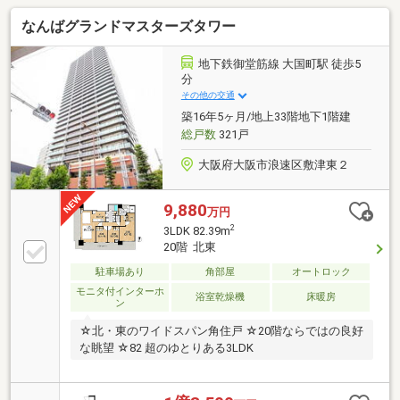
なんばグランドマスターズタワー
地下鉄御堂筋線 大国町駅 徒歩5
分
その他の交通
築16年5ヶ月/地上33階地下1階建
総戸数
321戸
大阪府大阪市浪速区敷津東２
9,880
万円
2
3LDK 82.39m
20階 北東
駐車場あり
角部屋
オートロック
モニタ付インターホ
浴室乾燥機
床暖房
ン
☆北・東のワイドスパン角住戸 ☆20階ならではの良好
な眺望 ☆82 超のゆとりある3LDK