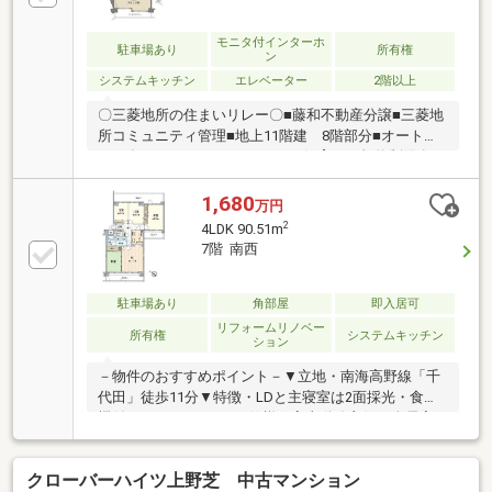
モニタ付インターホ
駐車場あり
所有権
ン
システムキッチン
エレベーター
2階以上
〇三菱地所の住まいリレー〇■藤和不動産分譲■三菱地
所コミュニティ管理■地上11階建 8階部分■オートロ
ック有■73.69m2 3LDK■ペット飼育可（規約制限有）
■2面バルコニー■8階部分の為、眺望良好■通風良好■
陽当たり良好■南海高野線「千代田」駅 徒歩10分
1,680
万円
2
4LDK 90.51m
7階 南西
駐車場あり
角部屋
即入居可
リフォームリノベー
所有権
システムキッチン
ション
－物件のおすすめポイント－▼立地・南海高野線「千
代田」徒歩11分▼特徴・LDと主寝室は2面採光・食洗
機付のキッチン、2WAY仕様で家事動線良好・全居室
に収納を確保・バルコニーに水栓有・残金精算後、即
引渡し可▼内装リフォーム履歴【2026年2月】・クロ
クローバーハイツ上野芝 中古マンション
ス(LD・トイレ・洗面室・和室・各洋室)・フローリン