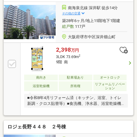
南海泉北線 深井駅 徒歩14分
その他の交通
築28年6ヶ月/地上15階地下1階建
総戸数
117戸
大阪府堺市中区深井畑山町
2,398
万円
2
3LDK 73.69m
9階 南
南向き
駐車場あり
オートロック
リフォームリノベー
浴室乾燥機
所有権
ション
■令和8年4月リフォーム済（キッチン、浴室、トイレ
新調・クロス貼替等）■食洗機、浄水器、浴室乾燥機
付
ロジェ長野４４８ ２号棟