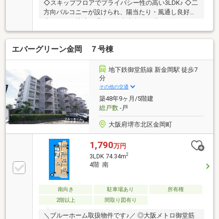
◇スキップフロアでプライバシー性の高い3LDK♪ ◇二
方向バルコニーが設けられ、陽当たり・風通し良好！
◇ペットと快適に過ごせる南東向きの明るい住まい☆
◇バルコニーにはストレージ付き！収納豊富◎
エバーグリーン金岡 ７号棟
地下鉄御堂筋線 新金岡駅 徒歩7
分
その他の交通
築48年9ヶ月/5階建
総戸数
-戸
大阪府堺市北区金岡町
1,790
万円
2
3LDK 74.34m
4階 南
南向き
駐車場あり
所有権
2階以上
間取り図有り
＼ブルーホーム取扱物件です♪／ ◎大阪メトロ御堂筋