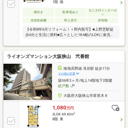
1階 南
モニタ付インターホ
南向き
駐車場あり
ン
浴室乾燥機
即入居可
所有権
【令和8年6月リフォーム！＋即内覧可】■上野芝駅徒
歩6分と生活に便利■広々とした18.6帖のLDKに食洗機
付システムキッチンを新規交換■南向きバルコニーに
つき日当たり・通風良好
ライオンズマンション大阪狭山 弐番館
南海高野線 滝谷駅 徒歩17分
その他の交通
築36年2ヶ月/地上14階地下2階建
総戸数
-戸
大阪府大阪狭山市茱萸木８
1,080
万円
2
3LDK 69.42m
8階 東