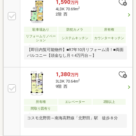
1,590
万円
2
4LDK 70.69m
2階 西
駐車場あり
防犯カメラ
所有権
リフォームリノベー
システムキッチン
カウンターキッチン
ション
【即日内覧可能物件】■R7年10月リフォーム済！■両面
バルコニー【頭金なし月々4万円台～】
1,380
万円
2
3LDK 70.64m
9階 西
所有権
エレベーター
2階以上
間取り図有り
コスモ北野田～南海高野線「北野田」駅 徒歩８分