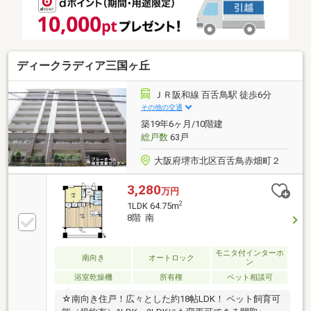
ディークラディア三国ヶ丘
ＪＲ阪和線 百舌鳥駅 徒歩6分
その他の交通
築19年6ヶ月/10階建
総戸数
63戸
大阪府堺市北区百舌鳥赤畑町２
3,280
万円
2
1LDK 64.75m
8階 南
モニタ付インターホ
南向き
オートロック
ン
浴室乾燥機
所有権
ペット相談可
☆南向き住戸！広々とした約18帖LDK！ ペット飼育可