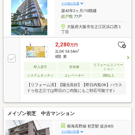
その他の交通
築42年2ヶ月/10階建
総戸数
77戸
大阪府大阪市住之江区浜口西１
丁目
2,280
万円
2
2LDK 54.54m
8階 東
リフォームリノベー
即入居可
所有権
ション
システムキッチン
エレベーター
2階以上
【リフォーム済】【陽当良好】【即日内覧OK】ハウス
ドゥ住之江では即日のご内覧にもご対応可能です♪
メイゾン初芝 中古マンション
南海高野線 初芝駅 徒歩8分
その他の交通