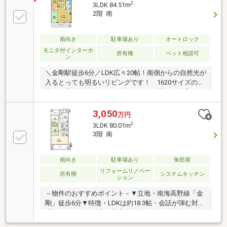
2
3LDK 84.51m
2階 南
南向き
駐車場あり
オートロック
モニタ付インターホ
所有権
ペット相談可
ン
＼金剛駅徒歩6分／LDK広々20帖！南側からの自然光が
入るとっても明るいリビングです！ 1620サイズの浴
室！ 家事動線がスムーズ♪ ペット3匹まで飼育OK♪
多頭飼いさんにオススメのマンションです！
3,050
万円
2
3LDK 80.01m
3階 南
南向き
駐車場あり
角部屋
リフォームリノベー
所有権
システムキッチン
ション
－物件のおすすめポイント－▼立地・南海高野線「金
剛」徒歩6分▼特徴・LDKは約18.3帖・会話が弾む対面
式キッチン・各洋室と和室に収納を確保・水回りは回
遊性があり、家事動線良好・南と北の両面バルコニー