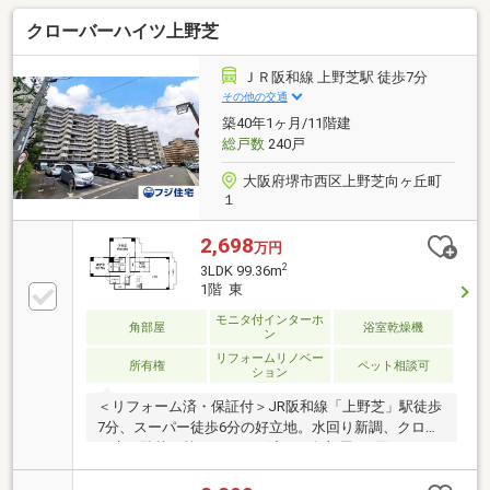
仕様・ペット飼育可(規約有)▼2026年6月ハウスクリー
クローバーハイツ上野芝
ニング済▼2018年8月室内リフォーム履歴【交換】キ
ッチン、UB、トイレ 等【張替】全室クロス、フロー
リング(LDK) 等▼周辺環境・イオンそよら金剛 徒歩1
ＪＲ阪和線 上野芝駅 徒歩7分
分(約20m)■ ご希望の住まい探しをお手伝いします
その他の交通
━━━━━・・・物件の詳細・ご相談はお気軽にお問
築40年1ヶ月/11階建
い合わせください。
総戸数
240戸
大阪府堺市西区上野芝向ヶ丘町
１
2,698
万円
2
3LDK 99.36m
1階 東
モニタ付インターホ
角部屋
浴室乾燥機
ン
リフォームリノベー
所有権
ペット相談可
ション
＜リフォーム済・保証付＞JR阪和線「上野芝」駅徒歩
7分、スーパー徒歩6分の好立地。水回り新調、クロス
や床の貼替え等リフォーム済み。角部屋・2面バルコ
ニー付きの3LDKです。ペット相談可（条件付）。