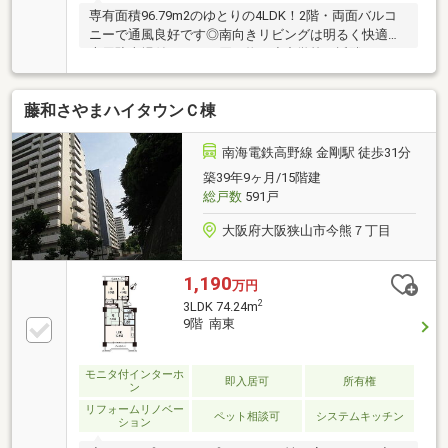
専有面積96.79m2のゆとりの4LDK！2階・両面バルコ
ニーで通風良好です◎南向きリビングは明るく快適。
専用駐車場付きで、お買い物や小中学校も近隣にあり
生活至便な環境です♪＊*
藤和さやまハイタウンＣ棟
南海電鉄高野線 金剛駅 徒歩31分
築39年9ヶ月/15階建
総戸数
591戸
大阪府大阪狭山市今熊７丁目
1,190
万円
2
3LDK 74.24m
9階 南東
モニタ付インターホ
即入居可
所有権
ン
リフォームリノベー
ペット相談可
システムキッチン
ション