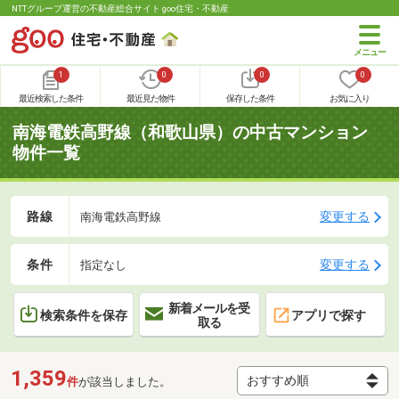
NTTグループ運営の不動産総合サイト goo住宅・不動産
1
0
0
0
最近検索した条件
最近見た物件
保存した条件
お気に入り
南海電鉄高野線（和歌山県）の中古マンション
物件一覧
路線
変更する
南海電鉄高野線
条件
変更する
指定なし
新着メールを受
検索条件を保存
アプリで探す
取る
1,359
件
が該当しました。