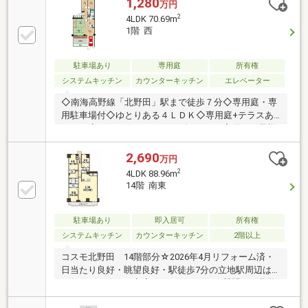
1,280
万円
2
4LDK 70.69m
1階 西
駐車場あり
専用庭
所有権
システムキッチン
カウンターキッチン
エレベーター
◇南海高野線「北野田」駅まで徒歩７分◇専用庭・専
用駐車場付◇ゆとりある４ＬＤＫ◇専用庭+テラスあ
ります◇イエストアではキッズスペース完備でお子様
連れでもゆっくり物件のご紹介ができます！
2,690
万円
2
4LDK 88.96m
14階 南東
駐車場あり
即入居可
所有権
システムキッチン
カウンターキッチン
2階以上
コスモ北野田 14階部分☆2026年4月リフォーム済・
日当たり良好・眺望良好・駅徒歩7分の立地駅周辺は
銀行、スーパー、商店などございますご質問、ご見学
等はお気軽にお問い合わせください。