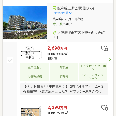
グ(各洋室)張替 等・畳表替【2022年8月】・キッチ
ン・UB・洗面化粧台交換・クロス張替(LDK・玄関・廊
阪和線 上野芝駅 徒歩7分
下・トイレ・洗面室・洋室約8.4帖) 等■ ご希望の住ま
その他の交通
い探しをお手伝いします ━━━━━・・・物件の詳
築40年1ヶ月/11階建
細・ご相談はお気軽にお問い合わせください。
総戸数
240戸
大阪府堺市西区上野芝向ヶ丘町
１丁
2,698
万円
2
3LDK 99.36m
1階 東
モニタ付インターホ
駐車場あり
角部屋
ン
リフォームリノベー
浴室乾燥機
所有権
ション
【ペット相談可+即内覧可！】R8年7月リフォーム■専
有面積99m2超の広々とした3LDKプラン■東向きのワイ
ドＬ字バルコニーで風通しも良好■洋室は10.5帖と7.5
帖のゆとりある広さ
2,290
万円
2
3LDK 76.29m