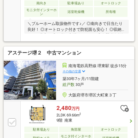
南向き
駐車場あり
オートロック
モニタ付インターホ
浴室乾燥機
所有権
ン
＼ブルーホーム取扱物件です♪／ ◎南向きで日当たり
良好！ ◎オートロック付きで防犯面も安心！ ◎収納ス
ペース豊富！ ◎便利な宅配ボックス！ ◎食器洗浄乾燥
機付きのカウンターキッチン！
アステージ堺２ 中古マンション
南海電鉄高野線 堺東駅 徒歩15分
その他の交通
築30年7ヶ月/11階建
総戸数
30戸
大阪府堺市堺区大町東３丁
2,480
万円
2
2LDK 69.66m
9階 南東
駐車場あり
角部屋
オートロック
モニタ付インターホ