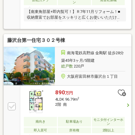
防犯カメラ
浴室乾燥機
ン
【南東角部屋+即内覧可！】Ｒ7年11月リフォーム！■
収納豊富でお部屋をスッキリと広くお使いいただけま
す■9階部分のお部屋につき陽当り眺望良好です！■安
心のオートロックマンション！
藤沢台第一住宅３０２号棟
南海電鉄高野線 金剛駅 徒歩28分
築45年3ヶ月/5階建
総戸数
220戸
大阪府富田林市藤沢台１丁目
890
万円
2
4LDK 96.79m
2階 南
モニタ付インターホ
南向き
駐車場あり
ン
即入居可
所有権
2階以上