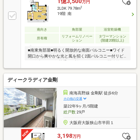
1億3,500
万円
2
2LDK 79.78m
19階 南
南向き
角部屋
浴室乾燥機
リフォームリノベー
タワーマンション
所有権
ション
(階建20階以上)
■南東角部屋■明るく開放的な南面バルコニー■ワイド
開口から爽やかな光と風を招く2面バルコニー付リビ
ングダイニング■勝手口を設けたキッチンは開放的な
視界も嬉しい対面カウンタータイプ■設備充実・24時
間換気システム ・温水洗浄便座 ・浴室乾燥機・追
ディークラディア金剛
焚機能 ・24時間ゴミ出し可 ・エアコン付
南海高野線 金剛駅 徒歩6分
その他の交通
築22年9ヶ月/5階建
総戸数
29戸
大阪府大阪狭山市半田１
3,198
万円