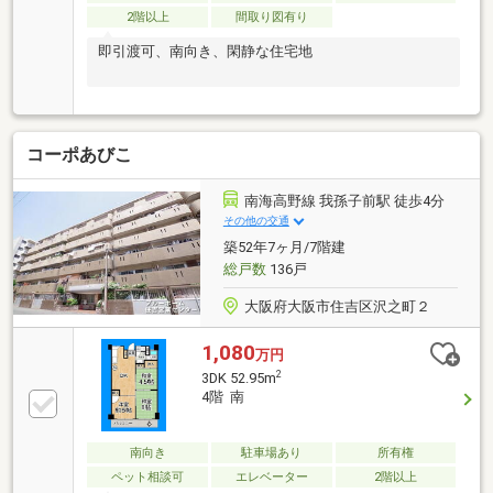
2階以上
間取り図有り
即引渡可、南向き、閑静な住宅地
コーポあびこ
南海高野線 我孫子前駅 徒歩4分
その他の交通
築52年7ヶ月/7階建
総戸数
136戸
大阪府大阪市住吉区沢之町２
1,080
万円
2
3DK 52.95m
4階 南
南向き
駐車場あり
所有権
ペット相談可
エレベーター
2階以上