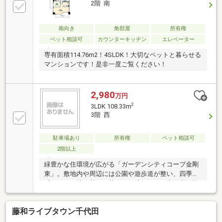
2階 南
南向き
角部屋
所有権
ペット相談可
カウンターキッチン
エレベーター
専有面積114.76m2！4SLDK！大切なペットと暮らせる
マンションです！是非一度ご覧ください！
2,980
万円
2
3LDK 108.33m
3階 西
駐車場あり
所有権
ペット相談可
2階以上
緑豊かな住環境が広がる「ガーデンシティコープ金剛
東」。敷地内や周辺には公園や遊歩道が整い、四季を
感じながら落ち着いた暮らしが叶います。生活利便施
設も身近に揃い、日々の買い物や通勤・通学にも配慮
された立地。世代を問わず住みやすく、将来を見据え
藤和ライブタウン千代田
た住まいとしてもおすすめのマンションです。実際の
住環境や雰囲気は、ぜひ現地でご確認ください。