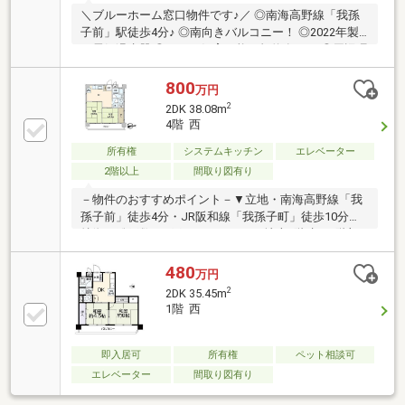
＼ブルーホーム窓口物件です♪／ ◎南海高野線「我孫
子前」駅徒歩4分♪ ◎南向きバルコニー！ ◎2022年製
の電気温水器 ◎ペット飼育可能（規約有り） ◎周辺環
境充実！ ◎収益用としてもオススメ！
800
万円
2
2DK 38.08m
4階 西
所有権
システムキッチン
エレベーター
2階以上
間取り図有り
－物件のおすすめポイント－▼立地・南海高野線「我
孫子前」徒歩4分・JR阪和線「我孫子町」徒歩10分▼
特徴・総戸数136戸のマンション・地上7階建の4階部
分・引き戸で繋がる回遊性をもたせた間取り・2間続
きの和室は多目的に活用可能・浴室は自然換気できる
480
万円
窓付・和室1間に収納スペースを確保・全和室が面す
2
2DK 35.45m
るバルコニー▼周辺環境・万代苅田店 徒歩2分(約
1階 西
120m)・大阪市住吉区役所 徒歩4分(約320m)・大阪市
立南住吉小学校 徒歩8分(約640m)■ ご希望の住まい探
しをお手伝いします ━━━━━・・・物件の詳細・ご
即入居可
所有権
ペット相談可
相談はお気軽にお問い合わせください。
エレベーター
間取り図有り