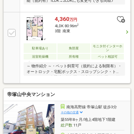
能（規約有）1LDK→2LDKにも変更可できる間取♪
4,360
万円
2
4LDK 80.96m
3階 南東
モニタ付インターホ
駐車場あり
角部屋
ン
浴室乾燥機
所有権
ペット相談可
～ 物件紹介 ～・ペット飼育可（規約による制限有）・
オートロック・宅配ボックス・スロップシンク・トラ
ンクルーム・食器洗い乾燥機・浴室換気乾燥機・両面
バルコニー～ 周辺環境 ～・ライフ百舌鳥店 徒歩約１
分（約３０ｍ）・成城石井三国ヶ丘店 徒歩約８分（約
帝塚山中央マンション
６５０ｍ）・ローソン堺百舌鳥店 徒歩約５分（約４０
０ｍ）・堺赤畑郵便局 徒歩約５分（約４００ｍ）・Ｊ
Ｒ阪和線 百舌鳥駅 徒歩約５分（約３５０ｍ）・南海高
南海高野線 帝塚山駅 徒歩3分
野線 三国ヶ丘駅 徒歩約８分（約６００ｍ）・ＪＲ阪和
その他の交通
線 三国ヶ丘駅 徒歩約８分（約６００ｍ）◎広さも 陽
築55年8ヶ月/地上4階地下1階建
当りも 毎日のお買い物も 家族にやさしい住まいです◎
総戸数
11戸