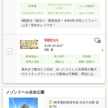
リフォームリノベー
所有権
ペット相談可
ション
システムキッチン
カウンターキッチン
エレベーター
8階部分！陽当り・眺望良好！令和5年10月にリフォー
ム済！室内キレイです！
980
万円
2
3LDK 69.42m
9階 東
駐車場あり
即入居可
所有権
管理人常駐
2階以上
間取り図有り
東向きで陽当たり良好、ゆったりとした住環境が魅力
のライオンズマンション大阪狭山弐番館。周辺には買
い物施設や公園が揃い、子育て・生活利便性ともに優
れた立地です。管理体制も良好で、安心して永く暮ら
せる住まい。静かな環境で快適な新生活をお求めの方
メゾンドール住吉公園
におすすめの一邸です。
南海電鉄南海本線 住吉大社駅 徒
歩7分