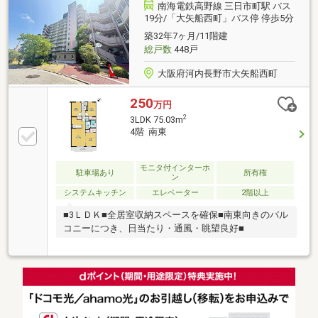
南海電鉄高野線 三日市町駅 バス
19分/「大矢船西町」バス停 停歩5分
築32年7ヶ月/11階建
総戸数
448戸
大阪府河内長野市大矢船西町
250
万円
2
3LDK 75.03m
4階 南東
モニタ付インターホ
駐車場あり
所有権
ン
システムキッチン
エレベーター
2階以上
■3ＬＤＫ■全居室収納スペースを確保■南東向きのバル
コニーにつき、日当たり・通風・眺望良好■