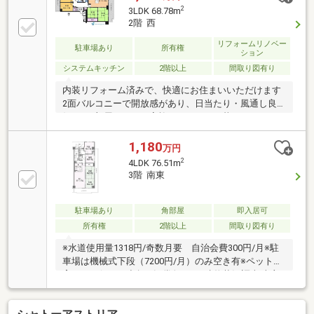
クロス全室、床材張替 等◇立地・野田小学校まで徒
2
3LDK 68.78m
歩10分・野田中学校まで徒歩8分◆◇弊社が選ばれる
2階 西
理由◆◇1．お金の扱い方のプロ、ファイナンシャル
プランナーが資金計画をサポート！2．買い替えなど
リフォームリノベー
駐車場あり
所有権
ション
にも対応できる売却専門チームあり！3．たくさんの
システムキッチン
2階以上
間取り図有り
銀行と繋がりがあるため、最も低金利になるように審
査が可能！お気軽にお問合せください！
内装リフォーム済みで、快適にお住まいいただけます
2面バルコニーで開放感があり、日当たり・風通し良
好です4部屋あるので家族でゆったりと暮らせますリ
ビングと隣接する和室を開放すれば、広々とした空間
として利用可能です閑静な住宅地に位置し、近隣に公
1,180
万円
園もあり子育て環境良好です■周辺環境スーパー 徒
2
4LDK 76.51m
歩8分コンビニ 徒歩8分ドラッグストア 徒歩9分
3階 南東
（約170ｍ）堺市立野田小学校 徒歩19分（約145ｍ）
堺市立野田中学校 徒歩16分（約1210ｍ）頭金ゼロ
円、月々４万円台から購入能ですローンやリフォーム
駐車場あり
角部屋
即入居可
について何でもお気軽にお問い合わせ下さい
所有権
2階以上
間取り図有り
※水道使用量1318円/奇数月要 自治会費300円/月※駐
車場は機械式下段（7200円/月）のみ空き有※ペット飼
育不可。但し、小鳥・観賞魚は可※建物状況調査:売主
にて実施の予定はありません。買主様による実施は可
能です。・現状有姿取引。・契約不適合責任、設備性