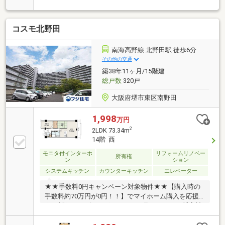
コスモ北野田
南海高野線 北野田駅 徒歩6分
その他の交通
築38年11ヶ月/15階建
総戸数
320戸
大阪府堺市東区南野田
1,998
万円
2
2LDK 73.34m
14階 西
モニタ付インターホ
リフォームリノベー
所有権
ン
ション
システムキッチン
カウンターキッチン
エレベーター
★★手数料0円キャンペーン対象物件★★【購入時の
手数料約70万円が0円！！】でマイホーム購入を応援
★★詳細はアピールポイントをご覧ください！購入諸
費用が安い不動産屋です♪♪