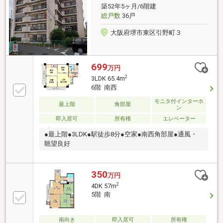
築52年5ヶ月/6階建
総戸数
36戸
大阪府堺市東区引野町３
699
万円
2
3LDK 65.4m
6階 南西
モニタ付インターホ
最上階
角部屋
ン
即入居可
所有権
エレベーター
●最上階●3LDK●駅徒歩8分●空家●南西角部屋●通風・
眺望良好
350
万円
2
4DK 57m
5階 南
南向き
即入居可
所有権