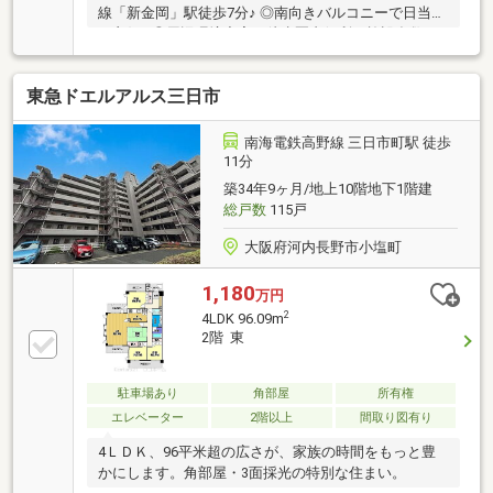
線「新金岡」駅徒歩7分♪ ◎南向きバルコニーで日当た
り良好♪ ◎周辺環境充実！徒歩圏内便利な施設多数ご
ざいます！
東急ドエルアルス三日市
南海電鉄高野線 三日市町駅 徒歩
11分
築34年9ヶ月/地上10階地下1階建
総戸数
115戸
大阪府河内長野市小塩町
1,180
万円
2
4LDK 96.09m
2階 東
駐車場あり
角部屋
所有権
エレベーター
2階以上
間取り図有り
4ＬＤＫ、96平米超の広さが、家族の時間をもっと豊
かにします。角部屋・3面採光の特別な住まい。