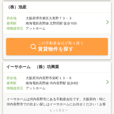
スタイルに合う住まいを日々追求しています。ショールームやスキ
ップフロアのモデルハウスもご見学いただけます。河内長野市にお
（株）池産
越しの際は、ぜひ気軽にお立ち寄りください。
所在地
大阪府堺市東区大美野７３－３
最寄駅
南海電鉄高野線 北野田駅 徒歩10分
情報提供元
アットホーム
この不動産会社が取り扱う
賃貸物件を探す
イーサホーム （株）功興業
所在地
大阪府河内長野市栄町１３－６
最寄駅
南海電鉄高野線 河内長野駅 徒歩8分
情報提供元
アットホーム
イーサホームは河内長野市にある不動産会社です。大阪府内・特に
河内長野市での住まい探しはイーサホームにお任せください！お客
様の希望にあった物件を親身になってお探しします。不動産のこと
もっと見る