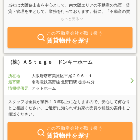
当社は大阪狭山市を中心として、南大阪エリアの不動産の売買・賃
貸・管理を主として、業務を行っております。特に、「不動産の買
い取り」には、自信をもっておりますので、当社への連絡は、一番
もっと見る
最後にお願い申し上げます。ご一報を頂きまして、２４時間以内に
は回答をさせて頂き、４８時間以内には、資金をご準備させて頂き
この不動産会社が取り扱う
ます。
賃貸物件を探す
（株）ＡＳｔａｇｅ ドンキーホーム
所在地
大阪府堺市美原区平尾２９６－１
最寄駅
南海電鉄高野線 北野田駅 徒歩42分
情報提供元
アットホーム
スタッフは全員が業界１０年以上になりますので、安心して何なり
とご相談ください。ご近所に知られずお家の売買や相続の案件もご
相談ください。
この不動産会社が取り扱う
賃貸物件を探す