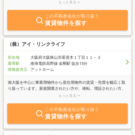
にあった物件を親身になってお探しします。不動産のことなら些細
もっと見る
なことでもご相談ください。アイディアルホームは皆様からのお問
合せ心よりお待ちしております。
この不動産会社が取り扱う
賃貸物件を探す
（株）アイ・リンクライフ
所在地
大阪府大阪狭山市茱萸木１丁目１１－３
最寄駅
南海電鉄高野線 金剛駅 徒歩15分
情報提供元
アットホーム
南大阪を中心に事業用物件から居住用物件の賃貸・売買を幅広く取
り扱っています。新規開業されたい方や、移転、増設されたい方、
住み替えされたい方等貴方が納得するまで物件をお探し致します！
もっと見る
掲載物件以外でも多数物件を取り扱っておりますので、お気軽にご
相談して下さい（＾＾）／また、自社ビル、収益ビルの収得、資産
この不動産会社が取り扱う
売却、相続対策等何でもお気軽にお問い合わせ下さい。豊富な知識
賃貸物件を探す
と経験を生かしてご対応させていただきます。