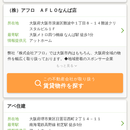
（株）アフロ ＡＦＬＯなんば店
所在地
大阪府大阪市浪速区難波中１丁目８－１４難波クリ
スタルビル１Ｆ
最寄駅
大阪メトロ四つ橋線 なんば駅 徒歩1分
情報提供元
アットホーム
弊社『株式会社アフロ』では大阪市内はもちろん、大阪府全域の物
件を幅広く取り扱っております。◆地域密着のスポンサー企業
━━━━━━━━━━━━━━━━━オリックス・バファローズ／
もっと見る
セレッソ大阪／サントリーサンバーズ大阪のオフィシャルスポンサ
ー/パートナー企業として、地域に根差した安心と信頼のサービスを
この不動産会社が取り扱う
ご提供しております。◆アフターフォローも充実
賃貸物件を探す
━━━━━━━━━━━━━━━━━ご契約後のアフターサービス
にも特に力を入れており、入居後のお困りごとや各種ご相談にも迅
速に対応いたします。生涯にわたり安心してお任せいただける体制
を整えております。◆顧客満足度を追求した不動産会社
アベ住建
━━━━━━━━━━━━━━━━━ホテルクオリティのきめ細や
かな対応を身近な価格でご提供し、関西エリアでも多くのお客様よ
所在地
大阪府堺市東区日置荘西町２丁１４－１１
り高い評価をいただいております。◆賃貸VS購入 幅広い視点でご
最寄駅
南海電鉄高野線 初芝駅 徒歩5分
提案━━━━━━━━━━━━━━━━━賃貸・売買双方の専門知