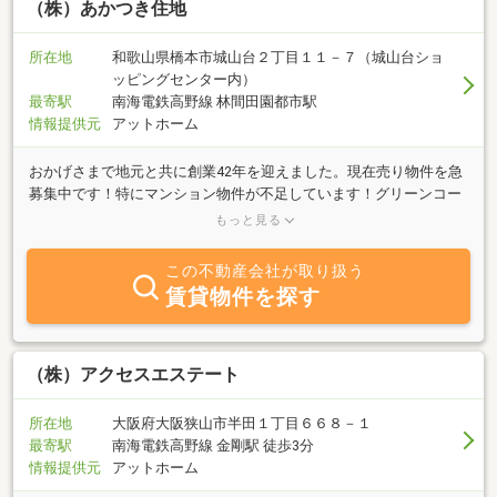
（株）あかつき住地
所在地
和歌山県橋本市城山台２丁目１１－７（城山台ショ
ッピングセンター内）
最寄駅
南海電鉄高野線 林間田園都市駅
情報提供元
アットホーム
おかげさまで地元と共に創業42年を迎えました。現在売り物件を急
募集中です！特にマンション物件が不足しています！グリーンコー
ト・サンロード三石台でお買い求めのお客様がお待ちです。また、
もっと見る
シャルマンフジ・グリーンバレーも募集強化中です！三石台・城山
台・小峰台・あやの台・光陽台・紀見ヶ丘・さつき台の一戸建ては
この不動産会社が取り扱う
当店が得意なエリアです。是非、ご売却はお任せ下さい。
賃貸物件を探す
（株）アクセスエステート
所在地
大阪府大阪狭山市半田１丁目６６８－１
最寄駅
南海電鉄高野線 金剛駅 徒歩3分
情報提供元
アットホーム