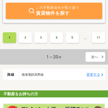
なら些細なことでもご相談ください。無料売却相談・査定実施中。
皆様からのお問合せ心よりお待ちしております。
この不動産会社が取り扱う
賃貸物件を探す
…
1
2
3
4
5
11
1～20
次へ
件
路線
変更する
南海電鉄高野線
不動産をお持ちの方