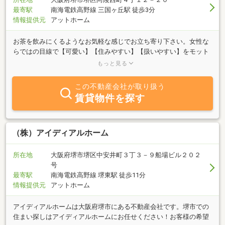
最寄駅
南海電鉄高野線 三国ヶ丘駅 徒歩3分
情報提供元
アットホーム
お茶を飲みにくるようなお気軽な感じでお立ち寄り下さい。女性な
らではの目線で【可愛い】【住みやすい】【扱いやすい】をモット
ーにしっかりお手伝いをさせて頂きます。お店はお客様と社員が財
もっと見る
産、商売は商品と情報が財産、商人は笑顔と人柄が財産をモットー
に今日のご縁に感謝しお客様のご希望に沿える物件を全力でお探し
この不動産会社が取り扱う
します。当社は堺市内を中心に売買、賃貸、管理を主な業務とする
賃貸物件を探す
会社です。引越しやリフォームのご相談もさせて頂いております。
また、家財にかける少額短期保険から火災保険までご案内できます
のでお気軽にご相談下さいませ。まずはお電話くださいませー
（株）アイディアルホーム
所在地
大阪府堺市堺区中安井町３丁３－９船場ビル２０２
号
最寄駅
南海電鉄高野線 堺東駅 徒歩11分
情報提供元
アットホーム
アイディアルホームは大阪府堺市にある不動産会社です。堺市での
住まい探しはアイディアルホームにお任せください！お客様の希望