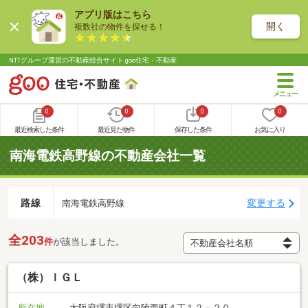
アプリ版はこちら
開く
複数社の物件を探せる！
NTTグループ運営の不動産総合サイト goo住宅・不動産
0
0
0
0
最近検索した条件
最近見た物件
保存した条件
お気に入り
南海電鉄高野線の不動産会社一覧
路線
変更する
南海電鉄高野線
全203
件
が該当しました。
（株）ＩＧＬ
所在地
大阪府堺市堺区向陵西町４丁１２－２０