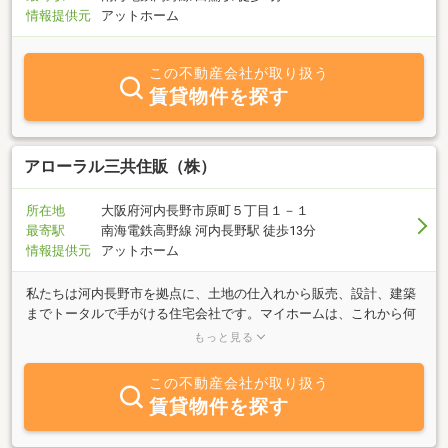
情報提供元
アットホーム
この不動産会社が取り扱う
賃貸物件を探す
アローラル三共住販（株）
所在地
大阪府河内長野市原町５丁目１－１
最寄駅
南海電鉄高野線 河内長野駅 徒歩13分
情報提供元
アットホーム
私たちは河内長野市を拠点に、土地の仕入れから販売、設計、建築
までトータルで手がける住宅会社です。マイホームは、これから何
十年と暮らしていく大切な場所。だからこそ、建てて終わりではな
もっと見る
く、その先もずっと寄り添える存在でありたいと考えています。住
まいの性能にもこだわり、「高気密・高断熱・高耐震・高耐久」を
この不動産会社が取り扱う
ベースに、安心して長く暮らせる家づくりを行っています。自社ブ
賃貸物件を探す
ランド「アローラホーム」は、グループ会社である（株）アローラ
が設計・施工・アフターまで一貫してサポート。さまざまなライフ