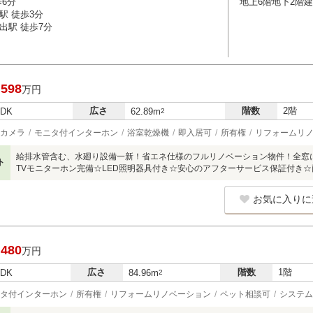
歩6分
地上6階地下2階建
駅 徒歩3分
出駅 徒歩7分
,598
万円
広さ
階数
2階
LDK
62.89m
2
カメラ
モニタ付インターホン
浴室乾燥機
即入居可
所有権
リフォームリ
給排水管含む、水廻り設備一新！省エネ仕様のフルリノベーション物件！全窓
ト
TVモニターホン完備☆LED照明器具付き☆安心のアフターサービス保証付き
お気に入りに
,480
万円
広さ
階数
1階
LDK
84.96m
2
タ付インターホン
所有権
リフォームリノベーション
ペット相談可
システム