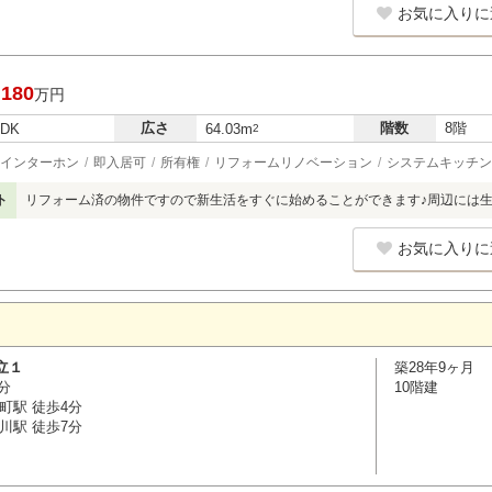
お気に入りに
,180
万円
広さ
階数
8階
LDK
64.03m
2
インターホン
即入居可
所有権
リフォームリノベーション
システムキッチン
ト
リフォーム済の物件ですので新生活をすぐに始めることができます♪周辺には生
お気に入りに
立１
築28年9ヶ月
分
10階建
町駅 徒歩4分
川駅 徒歩7分