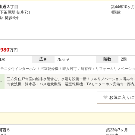
虫通３丁目
築44年10ヶ月
下茶屋駅 徒歩7分
4階建
駅 徒歩8分
,980
万円
広さ
階数
2階
LDK
75.6m
2
モニタ付インターホン
浴室乾燥機
即入居可
所有権
リフォームリノベーシ
三方角住戸☆室内給排水管含む、水廻り設備一新！フルリノベーション済み☆エ
ト
☆食洗機・浄水器・バス追炊機能・浴室乾燥機・TVモニターホン完備☆一部内
お気に入りに
町西５
築23年7ヶ月