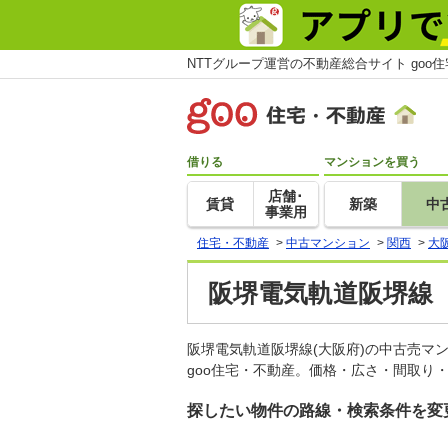
NTTグループ運営の不動産総合サイト goo
借りる
マンションを買う
店舗･
賃貸
新築
中
事業用
住宅・不動産
>
中古マンション
>
関西
>
大
阪堺電気軌道阪堺線
阪堺電気軌道阪堺線(大阪府)の中古売
goo住宅・不動産。価格・広さ・間取り
探したい物件の路線・検索条件を変