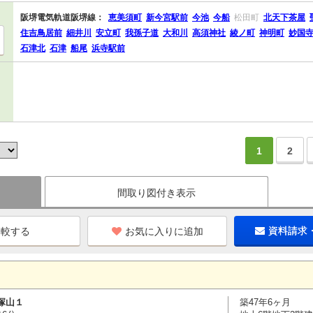
阪堺電気軌道阪堺線：
恵美須町
新今宮駅前
今池
今船
松田町
北天下茶屋
住吉鳥居前
細井川
安立町
我孫子道
大和川
高須神社
綾ノ町
神明町
妙国
石津北
石津
船尾
浜寺駅前
1
2
間取り図付き表示
お気に入りに追加
資料請求
塚山１
築47年6ヶ月