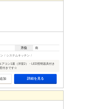
方位
南
ョン
システムキッチン
アコン1基（洋室2）・LED照明器具付き
窓付きです☆
詳細を見る
追加