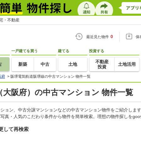
住宅・不動産
0
最近見た物件
保
一戸建てを買う
建てる
投資する
不動産
古
新築
中古
土地
土地活用
投資
阪府
>
阪堺電気軌道阪堺線の中古マンション 物件一覧
（大阪府）の中古マンション 物件一覧
マンション、中古分譲マンションなどの中古マンション物件をご紹介しま
・写真・人気のこだわり条件から物件を簡単検索。理想の物件探しをgo
更して再検索