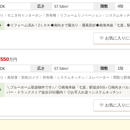
広さ
階数
4階
LDK
57.54m
2
り
モニタ付インターホン
所有権
リフォームリノベーション
システムキッチ
ト
◆リフォーム済み！2ＬＤＫ◆南向きで陽当り・通風良好◆南海本線「七道」駅
お気に入りに
,550
万円
広さ
階数
1階
LDK
57.54m
2
り
角部屋
防犯カメラ
所有権
システムキッチン
エレベーター
間取り図
＼ブルーホーム取扱物件です♪／ ◎南海本線「七道」駅徒歩5分♪ ◎南向きバ
ト
パー・ドラックストア徒歩10分圏内！ ◎お手入れ楽々システムキッチン♪
お気に入りに