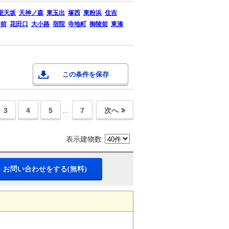
聖天坂
天神ノ森
東玉出
塚西
東粉浜
住吉
寺前
花田口
大小路
宿院
寺地町
御陵前
東湊
この条件を保存
3
4
5
7
次へ
…
表示建物数
・お問い合わせをする(無料)