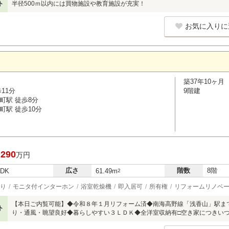
ト
半径500ｍ以内には買物施設や教育施設が充実！
お気に入りに
築37年10ヶ月
11分
9階建
町駅 徒歩8分
町駅 徒歩10分
,290
万円
広さ
階数
8階
LDK
61.49m
2
り
モニタ付インターホン
浴室乾燥機
即入居可
所有権
リフォームリノベ
【本日ご内覧可能】◆令和８年１月リフォーム済◆南海高野線「浅香山」駅ま
ト
り・通風・眺望良好◆暮らしやすい３ＬＤＫ◆全洋室収納有□空き家につきい