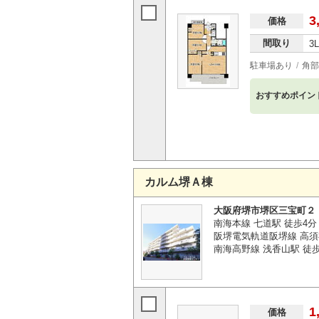
3
価格
間取り
3
駐車場あり
角部
おすすめポイン
カルム堺Ａ棟
大阪府堺市堺区三宝町２
南海本線 七道駅 徒歩4分
阪堺電気軌道阪堺線 高須
南海高野線 浅香山駅 徒歩
1
価格