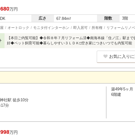
,680
万円
広さ
階数
3階
LDK
67.84m
2
屋
オートロック
モニタ付インターホン
即入居可
所有権
リフォームリノ
【本日ご内覧可能】◆令和８年７月リフォーム済◆南海本線「住ノ江」駅まで
ト
好◆ペット飼育可能◆暮らしやすい３ＬＤＫ□空き家につきいつでも内覧可能
お気に入りに
築49年5ヶ月
6階建
神社駅 徒歩10分
17分
,998
万円