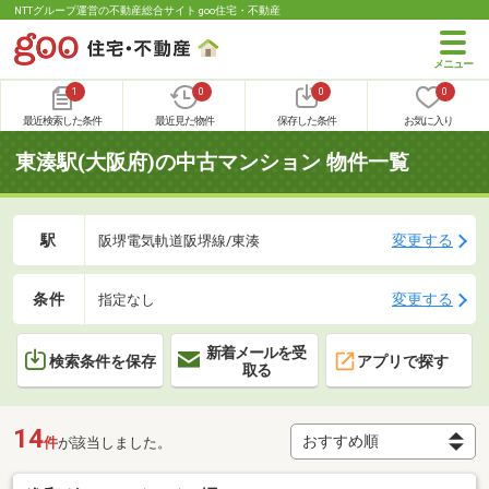
NTTグループ運営の不動産総合サイト goo住宅・不動産
1
0
0
0
最近検索した条件
最近見た物件
保存した条件
お気に入り
東湊駅(大阪府)の中古マンション 物件一覧
駅
変更する
阪堺電気軌道阪堺線/東湊
条件
変更する
指定なし
新着メールを受
検索条件を保存
アプリで探す
取る
14
件
が該当しました。