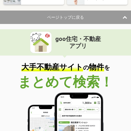
ページトップに戻る
goo住宅・不動産
アプリ
大手不動産サイト
物件
の
を
まとめて検索！