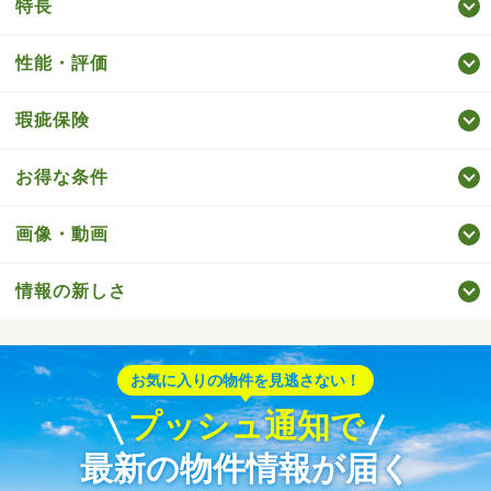
特長
性能・評価
瑕疵保険
お得な条件
画像・動画
情報の新しさ
お気に入りの物件を見逃さない！
プッシュ通知で
最新の物件情報が届く