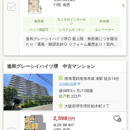
11階 南西
モニタ付インターホ
角部屋
所有権
ン
ペット相談可
システムキッチン
エレベーター
進和グレーシイハイツ堺◇ 最上階・角部屋につき陽当
たり・通風・眺望良好◇ リフォーム履歴あり！室内き
れいにお使いです◇ ゆったり暮らせる1LDKの間取り
◇ 2WAYアクセス可能で通勤・通学にも便利な立地◇
豊富な収納スペースで住空間もスッキリ◇ 周辺に生活
進和グレーシイハイツ堺 中古マンション
利便施設が揃う便利な住環境最上階・角部屋ならでは
の開放感が魅力の1LDK。明るい陽光と心地よい風が室
内を包み込み、ゆったりとした時間をお過ごしいただ
南海電鉄南海本線 湊駅 徒歩14分
けます。リフォーム履歴があり、室内は大変きれいな
その他の交通
状態です。収納スペースも豊富に確保されており、お
築38年3ヶ月/11階建
部屋をすっきり保ちながら快適に暮らせます。
総戸数
222戸
大阪府堺市堺区柏木町２丁
2,598
万円
2
4LDK 88.4m
10階 南東