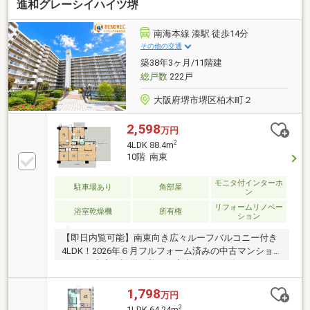
進和グレーシイハイツ堺
南海本線 湊駅 徒歩14分
その他の交通
築38年3ヶ月/11階建
総戸数
222戸
大阪府堺市堺区柏木町２
2,598
万円
2
4LDK 88.4m
10階 南東
モニタ付インターホ
駐車場あり
角部屋
ン
リフォームリノベー
浴室乾燥機
所有権
ション
【即日内覧可能】南東向き広々ルーフバルコニー付き
4LDK！2026年６月フルフォーム済みの中古マンショ
ンです♪充実の設備と美しい室内をぜひご覧ください♪
1,798
万円
2
1LDK 64.24m