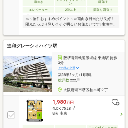
南向き
所有権
ン
エレベーター
2階以上
間取り図有り
≪～物件おすすめポイント～≫南向き日当たり良好！
陽光たっぷり降りそそぐ明るいお住まいです♪南海本
線「石津川」駅まで徒歩１２分・阪堺電気軌道阪堺線
「石津北」駅まで徒歩５分！２WAY利用可能！毎日の
通勤や通学に便利ですね！暮らしやすい３ＤＫです
進和グレーシィハイツ堺
よ！ご案内をご希望の際は是非、イエストアまでお問
合せ下さい♪≪～利便性良い周辺環境～≫◆小学校…新
湊小学校まで徒歩７分◆中学校…大浜中学校まで徒歩
阪堺電気軌道阪堺線 東湊駅 徒歩
１７分◆スーパー…スーパーマーケットKINSHO近商ス
3分
トア東湊店まで徒歩９分◆コンビニ…セブンイレブン
その他の交通
堺浜寺石津町中店まで徒歩５分
築38年3ヶ月/11階建
総戸数
222戸
大阪府堺市堺区柏木町２丁
1,980
万円
2
4LDK 75.28m
8階 南東
モニタ付インターホ