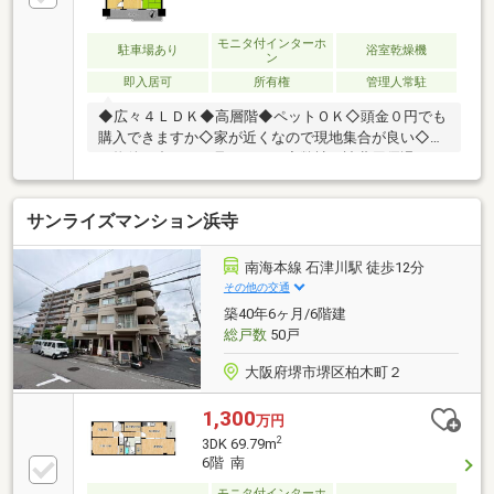
モニタ付インターホ
駐車場あり
浴室乾燥機
ン
即入居可
所有権
管理人常駐
◆広々４ＬＤＫ◆高層階◆ペットＯＫ◇頭金０円でも
購入できますか◇家が近くなので現地集合が良い◇他
の物件も合わせて見てみたい◇弊社の諸費用優遇シス
テムの事等、何でもお気軽にお尋ね下さい◇◇インタ
ーネット掲載物件・非掲載物件の中から、お客様の条
サンライズマンション浜寺
件に沿ったご提案をさせて頂きます。◇
南海本線 石津川駅 徒歩12分
その他の交通
築40年6ヶ月/6階建
総戸数
50戸
大阪府堺市堺区柏木町２
1,300
万円
2
3DK 69.79m
6階 南
モニタ付インターホ