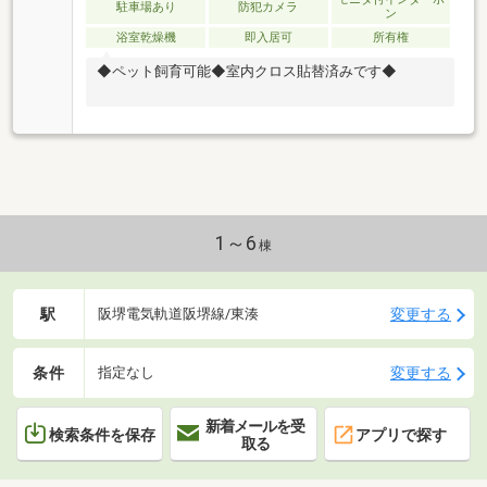
駐車場あり
防犯カメラ
ン
浴室乾燥機
即入居可
所有権
◆ペット飼育可能◆室内クロス貼替済みです◆
1～6
棟
駅
変更する
阪堺電気軌道阪堺線/東湊
条件
変更する
指定なし
新着メールを受
検索条件を保存
アプリで探す
取る