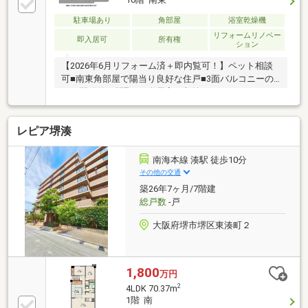
駐車場あり
角部屋
浴室乾燥機
リフォームリノベー
即入居可
所有権
ション
【2026年6月リフォーム済＋即内覧可！】ペット相談
可■南東角部屋で陽当り良好な住戸■3面バルコニーの
ある開放的な間取り■全居室に収納スペースがありお
部屋をすっきり片付けられます
レピア堺湊
南海本線 湊駅 徒歩10分
その他の交通
築26年7ヶ月/7階建
総戸数
-戸
大阪府堺市堺区東湊町２
1,800
万円
2
4LDK 70.37m
1階 南