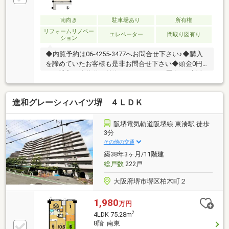
南向き
駐車場あり
所有権
リフォームリノベー
エレベーター
間取り図有り
ション
◆内覧予約は06-4255-3477へお問合せ下さい♪◆購入
を諦めていたお客様も是非お問合せ下さい◆頭金0円
より購入可◆物件の特徴！・リフォーム歴有♪・生活
便利な周辺環境！・南向きバルコニー♪・湊駅徒歩圏
内◎◆見るだけ大歓迎◆接客対応品質に自信があり◆
進和グレーシィハイツ堺 ４ＬＤＫ
夜間早朝もお気軽にご連絡ください！◆無料送迎可
「購入するか分からないけど見るだけ見たい」「他社
の物件もまとめて見てみたい」等ご購入をご検討中の
阪堺電気軌道阪堺線 東湊駅 徒歩
お客様にとって、より良い条件でご購入頂く為に精一
3分
杯サポート致します不動産の事なら何でもお気軽にご
その他の交通
相談下さい！
築38年3ヶ月/11階建
総戸数
222戸
大阪府堺市堺区柏木町２
1,980
万円
2
4LDK 75.28m
8階 南東