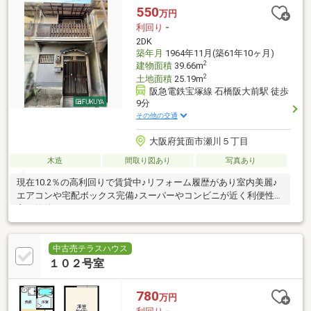
550
万円
利回り
-
2DK
築年月
1964年11月(築61年10ヶ月)
2
建物面積
39.66m
2
土地面積
25.19m
阪急電鉄宝塚線 石橋阪大前駅 徒歩
9分
その他の交通
大阪府箕面市瀬川５丁目
木造
間取り図あり
写真あり
現在10.2％の高利回りで賃貸中♪リフォーム履歴があり室内美麗♪
エアコンや宅配ボックス完備♪スーパーやコンビニが近く利便性の
良い物件です♪
中古売テラスハウス
１０２号室
780
万円