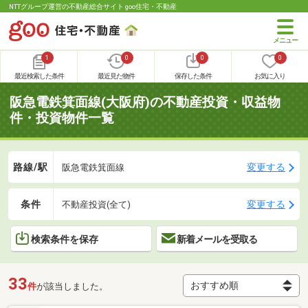
NTTグループ運営の不動産総合サイト goo住宅・不動産
1
0
0
0
最近検索した条件
最近見た物件
保存した条件
お気に入り
阪急電鉄箕面線(大阪府)の不動産投資・収益物
件・投資物件一覧
路線/駅
変更する
阪急電鉄箕面線
条件
変更する
不動産投資(全て)
検索条件を保存
新着メールを受取る
33
件
が該当しました。