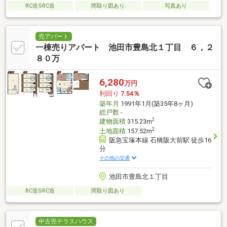
RC造SRC造
間取り図あり
写真あり
売アパート
一棟売りアパート 池田市豊島北１丁目 ６，２
８０万
6,280
万円
利回り
7.54％
築年月
1991年1月(築35年8ヶ月)
総戸数
-
2
建物面積
315.23m
2
土地面積
157.52m
阪急宝塚本線 石橋阪大前駅 徒歩16
分
その他の交通
池田市豊島北１丁目
RC造SRC造
間取り図あり
中古売テラスハウス