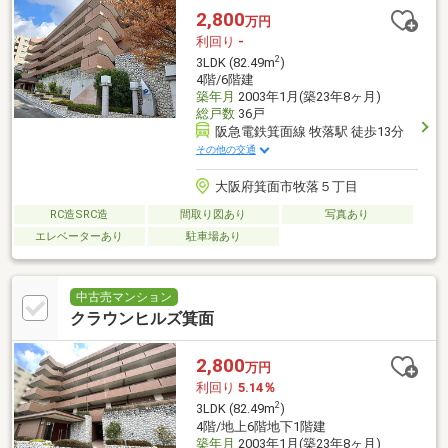
2,800
万円
利回り
-
2
3LDK (82.49m
)
4階/6階建
築年月
2003年1月(築23年8ヶ月)
総戸数
36戸
阪急電鉄箕面線 牧落駅 徒歩13分
その他の交通
大阪府箕面市牧落５丁目
RC造SRC造
間取り図あり
写真あり
エレベーターあり
駐車場あり
中古売マンション
クラウンヒルズ箕面
2,800
万円
利回り
5.14％
2
3LDK (82.49m
)
4階/地上6階地下1階建
築年月
2003年1月(築23年8ヶ月)