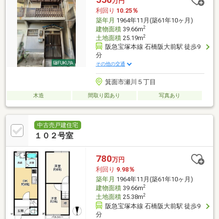
万円
利回り
10.25％
築年月
1964年11月(築61年10ヶ月)
2
建物面積
39.66m
2
土地面積
25.19m
阪急宝塚本線 石橋阪大前駅 徒歩9
分
その他の交通
箕面市瀬川５丁目
木造
間取り図あり
写真あり
中古売戸建住宅
１０２号室
780
万円
利回り
9.98％
築年月
1964年11月(築61年10ヶ月)
2
建物面積
39.66m
2
土地面積
25.38m
阪急宝塚本線 石橋阪大前駅 徒歩9
分