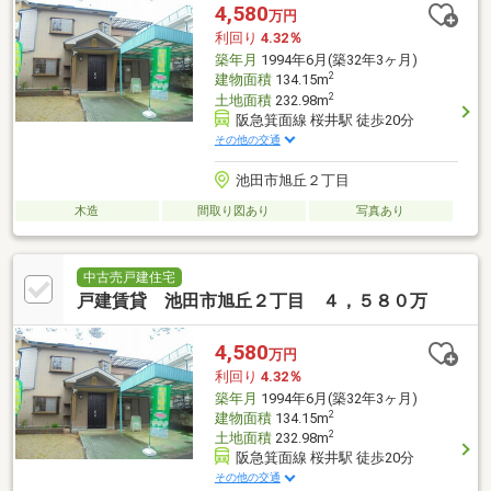
4,580
万円
利回り
4.32％
築年月
1994年6月(築32年3ヶ月)
2
建物面積
134.15m
2
土地面積
232.98m
阪急箕面線 桜井駅 徒歩20分
その他の交通
池田市旭丘２丁目
木造
間取り図あり
写真あり
中古売戸建住宅
戸建賃貸 池田市旭丘２丁目 ４，５８０万
4,580
万円
利回り
4.32％
築年月
1994年6月(築32年3ヶ月)
2
建物面積
134.15m
2
土地面積
232.98m
阪急箕面線 桜井駅 徒歩20分
その他の交通