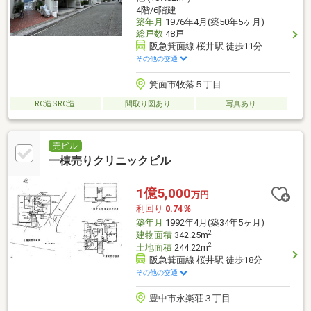
4階/6階建
築年月
1976年4月(築50年5ヶ月)
総戸数
48戸
阪急箕面線 桜井駅 徒歩11分
その他の交通
箕面市牧落５丁目
RC造SRC造
間取り図あり
写真あり
売ビル
一棟売りクリニックビル
1億5,000
万円
利回り
0.74％
築年月
1992年4月(築34年5ヶ月)
2
建物面積
342.25m
2
土地面積
244.22m
阪急箕面線 桜井駅 徒歩18分
その他の交通
豊中市永楽荘３丁目