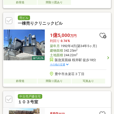
鉄骨造
間取り図あり
売ビル
一棟売りクリニックビル
1億5,000
万円
利回り
0.74％
築年月
1992年4月(築34年5ヶ月)
2
建物面積
342.25m
2
土地面積
244.22m
阪急箕面線 桜井駅 徒歩18分
その他の交通
豊中市永楽荘３丁目
鉄骨造
間取り図あり
写真あり
中古売戸建住宅
１０３号室
550