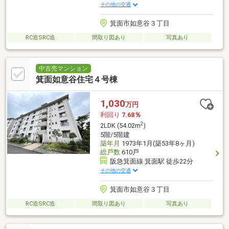
その他の交通
箕面市如意谷３丁目
RC造SRC造
間取り図あり
写真あり
中古売マンション
箕面如意谷住宅４号棟
1,030
万円
利回り
7.68％
2
2LDK (54.02m
)
5階/5階建
築年月
1973年1月(築53年8ヶ月)
総戸数
610戸
阪急箕面線 箕面駅 徒歩22分
その他の交通
箕面市如意谷３丁目
RC造SRC造
間取り図あり
写真あり