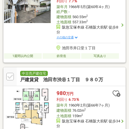
利回り
7.7％
築年月
1966年5月(築60年4ヶ月)
総戸数
-
2
建物面積
560.55m
2
土地面積
557.33m
阪急宝塚本線 石橋阪大前駅 徒歩8
分
その他の交通
池田市井口堂１丁目
1週間以内公開
鉄骨造
写真あり
中古売戸建住宅
戸建賃貸 池田市渋谷１丁目 ９８０万
980
万円
利回り
6.73％
築年月
1960年2月(築66年7ヶ月)
2
建物面積
76.02m
2
土地面積
159m
阪急宝塚本線 石橋阪大前駅 徒歩34
分