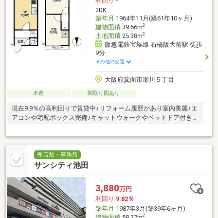
利回り
-
2DK
築年月
1964年11月(築61年10ヶ月)
2
建物面積
39.66m
2
土地面積
25.38m
阪急電鉄宝塚線 石橋阪大前駅 徒歩
9分
その他の交通
大阪府箕面市瀬川５丁目
木造
間取り図あり
現在9.9％の高利回りで賃貸中♪リフォーム履歴があり室内美麗♪エ
アコンや宅配ボックス完備♪キャットウォークやペットドア付きの
ペット仕様のお部屋♪スーパーやコンビニが近く利便性の良い物件
です♪
売店舗・事務所
サンシティ池田
3,880
万円
利回り
9.82％
築年月
1987年3月(築39年6ヶ月)
2
建物面積
58.37m