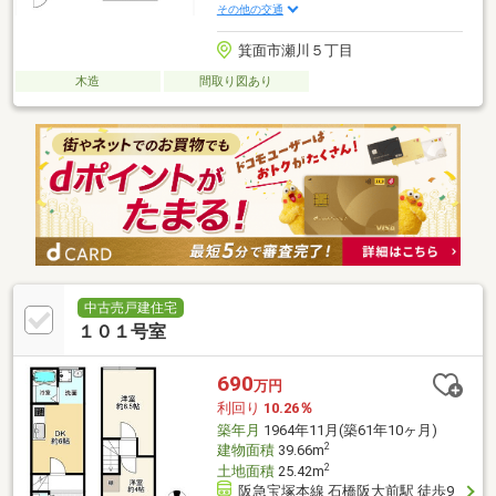
その他の交通
箕面市瀬川５丁目
木造
間取り図あり
中古売戸建住宅
１０１号室
690
万円
利回り
10.26％
築年月
1964年11月(築61年10ヶ月)
2
建物面積
39.66m
2
土地面積
25.42m
阪急宝塚本線 石橋阪大前駅 徒歩9