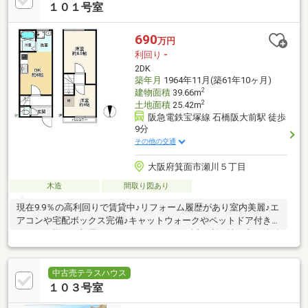
１０１号室
690
万円
利回り
-
2DK
築年月
1964年11月(築61年10ヶ月)
2
建物面積
39.66m
2
土地面積
25.42m
阪急電鉄宝塚線 石橋阪大前駅 徒歩
9分
その他の交通
大阪府箕面市瀬川５丁目
木造
間取り図あり
現在9.9％の高利回りで賃貸中♪リフォーム履歴があり室内美麗♪エ
アコンや宅配ボックス完備♪キャットウォークやペットドア付きの
ペット仕様のお部屋♪スーパーやコンビニが近く利便性の良い物件
です♪
中古売テラスハウス
１０３号室