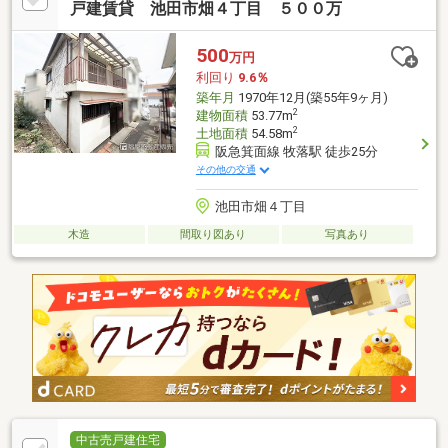
戸建賃貸 池田市畑４丁目 ５００万
500
万円
利回り
9.6％
築年月
1970年12月(築55年9ヶ月)
2
建物面積
53.77m
2
土地面積
54.58m
阪急箕面線 牧落駅 徒歩25分
その他の交通
池田市畑４丁目
木造
間取り図あり
写真あり
中古売戸建住宅