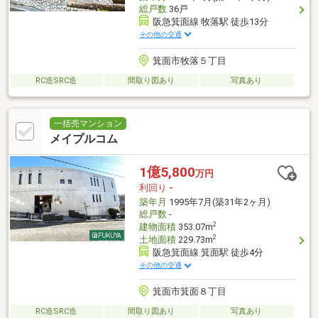
総戸数
36戸
阪急箕面線 牧落駅 徒歩13分
その他の交通
箕面市牧落５丁目
RC造SRC造
間取り図あり
写真あり
一括売マンション
メイプルコム
1億5,800
万円
利回り
-
築年月
1995年7月(築31年2ヶ月)
総戸数
-
2
建物面積
353.07m
2
土地面積
229.73m
阪急箕面線 箕面駅 徒歩4分
その他の交通
箕面市箕面８丁目
RC造SRC造
間取り図あり
写真あり