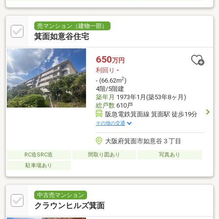
売マンション（建物一部）
箕面如意谷住宅
650
万円
利回り
-
2
- (66.62m
)
4階/5階建
築年月
1973年1月(築53年8ヶ月)
総戸数
610戸
阪急電鉄箕面線 箕面駅 徒歩19分
その他の交通
大阪府箕面市如意谷３丁目
RC造SRC造
間取り図あり
写真あり
駐車場あり
中古売マンション
クラウンヒルズ箕面