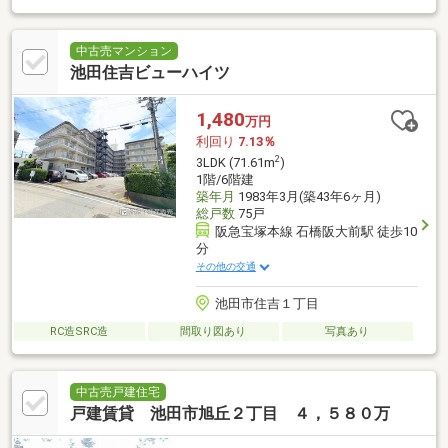
中古売マンション
池田住吉ビューハイツ
1,480
万円
利回り
7.13％
2
3LDK (71.61m
)
1階/6階建
築年月
1983年3月(築43年6ヶ月)
総戸数
75戸
阪急宝塚本線 石橋阪大前駅 徒歩10
分
その他の交通
池田市住吉１丁目
RC造SRC造
間取り図あり
写真あり
中古売戸建住宅
戸建賃貸 池田市旭丘２丁目 ４，５８０万