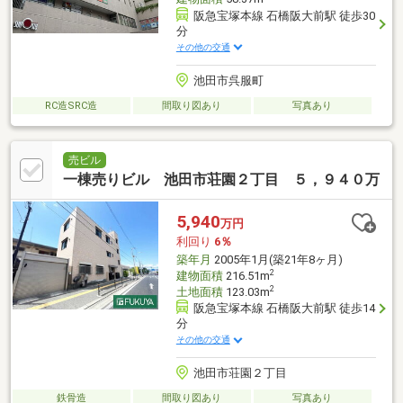
阪急宝塚本線 石橋阪大前駅 徒歩30
分
その他の交通
池田市呉服町
RC造SRC造
間取り図あり
写真あり
売ビル
一棟売りビル 池田市荘園２丁目 ５，９４０万
5,940
万円
利回り
6％
築年月
2005年1月(築21年8ヶ月)
2
建物面積
216.51m
2
土地面積
123.03m
阪急宝塚本線 石橋阪大前駅 徒歩14
分
その他の交通
池田市荘園２丁目
鉄骨造
間取り図あり
写真あり