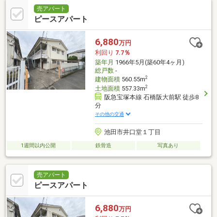
売アパート
ピースアパート
6,880
万円
利回り
7.7％
築年月
1966年5月(築60年4ヶ月)
総戸数
-
2
建物面積
560.55m
2
土地面積
557.33m
阪急宝塚本線 石橋阪大前駅 徒歩8
分
その他の交通
池田市井口堂１丁目
1週間以内公開
鉄骨造
写真あり
売アパート
ピースアパート
6,880
万円