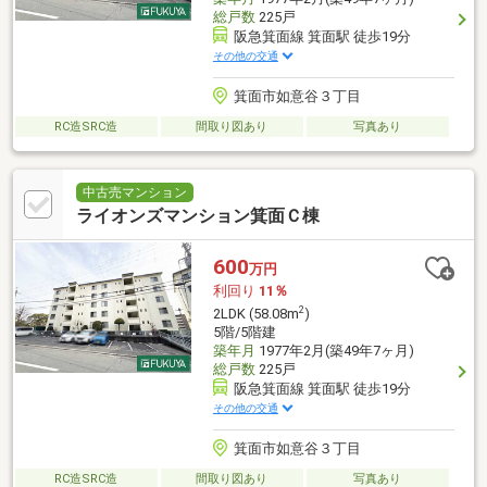
総戸数
225戸
阪急箕面線 箕面駅 徒歩19分
その他の交通
箕面市如意谷３丁目
RC造SRC造
間取り図あり
写真あり
中古売マンション
ライオンズマンション箕面Ｃ棟
600
万円
利回り
11％
2
2LDK (58.08m
)
5階/5階建
築年月
1977年2月(築49年7ヶ月)
総戸数
225戸
阪急箕面線 箕面駅 徒歩19分
その他の交通
箕面市如意谷３丁目
RC造SRC造
間取り図あり
写真あり