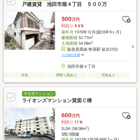
戸建賃貸 池田市畑４丁目 ５００万
500
万円
利回り
9.6％
築年月
1970年12月(築55年9ヶ月)
2
建物面積
53.77m
2
土地面積
54.58m
阪急箕面線 牧落駅 徒歩25分
その他の交通
池田市畑４丁目
木造
間取り図あり
写真あり
中古売マンション
ライオンズマンション箕面Ｃ棟
600
万円
利回り
11％
2
2LDK (58.08m
)
5階/5階建
築年月
1977年2月(築49年7ヶ月)