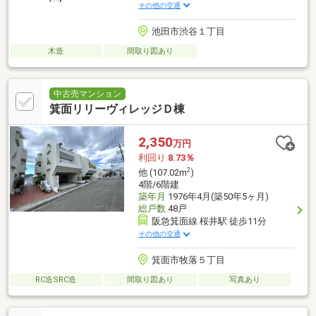
その他の交通
池田市渋谷１丁目
木造
間取り図あり
中古売マンション
箕面リリーヴィレッジＤ棟
2,350
万円
利回り
8.73％
2
他 (107.02m
)
4階/6階建
築年月
1976年4月(築50年5ヶ月)
総戸数
48戸
阪急箕面線 桜井駅 徒歩11分
その他の交通
箕面市牧落５丁目
RC造SRC造
間取り図あり
写真あり