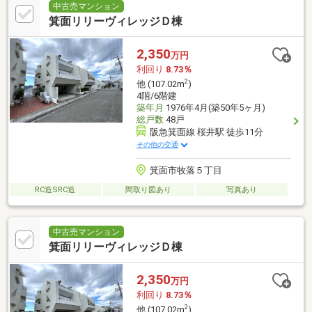
中古売マンション
箕面リリーヴィレッジＤ棟
2,350
万円
利回り
8.73％
2
他 (107.02m
)
4階/6階建
築年月
1976年4月(築50年5ヶ月)
総戸数
48戸
阪急箕面線 桜井駅 徒歩11分
その他の交通
箕面市牧落５丁目
RC造SRC造
間取り図あり
写真あり
中古売マンション
箕面リリーヴィレッジＤ棟
2,350
万円
利回り
8.73％
2
他 (107.02m
)