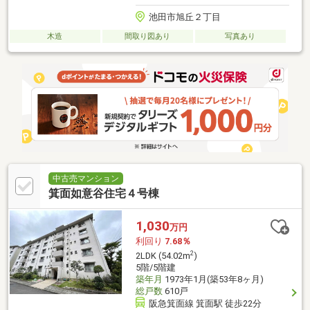
池田市旭丘２丁目
木造
間取り図あり
写真あり
中古売マンション
箕面如意谷住宅４号棟
1,030
万円
利回り
7.68％
2
2LDK (54.02m
)
5階/5階建
築年月
1973年1月(築53年8ヶ月)
総戸数
610戸
阪急箕面線 箕面駅 徒歩22分