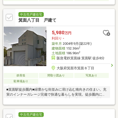
中古売戸建住宅
箕面八丁目 戸建て
5,980
万円
利回り
-
築年月
2004年9月(築22年)
2
建物面積
152.36m
2
土地面積
186.96m
阪急電鉄箕面線 箕面駅 徒歩8分
大阪府箕面市箕面８丁目
鉄骨造
間取り図あり
写真あり
駐車場あり
■箕面駅徒歩圏内■緑豊かな街並みに溶け込む南向きの住まい。充
実のインナーガレージ完備で快適な暮らしを実現。徒歩圏内に小
中学校やスーパー、医療施設が揃い、子育て世代に嬉しい環境が
整っています。
中古売戸建住宅