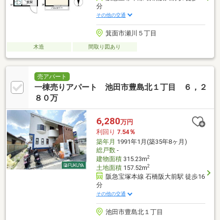
分
その他の交通
箕面市瀬川５丁目
木造
間取り図あり
売アパート
一棟売りアパート 池田市豊島北１丁目 ６，２
８０万
6,280
万円
利回り
7.54％
築年月
1991年1月(築35年8ヶ月)
総戸数
-
2
建物面積
315.23m
2
土地面積
157.52m
阪急宝塚本線 石橋阪大前駅 徒歩16
分
その他の交通
池田市豊島北１丁目